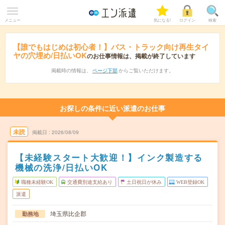
メニュー
気になる!
ログイン
検索
【誰でもはじめは初心者！】バス・トラック向け再生タイ
ヤの穴埋め/日払いOK
のお仕事情報は、掲載が終了しています
掲載時の情報は、
ページ下部
からご覧いただけます。
お探しの条件に近い派遣のお仕事
未読
掲載日
2026/08/09
【未経験スタート大歓迎！】インク製造する
機械の洗浄/日払いOK
職種未経験OK
交通費別途支給あり
土日祝日が休み
WEB登録OK
派遣
埼玉県比企郡
勤務地