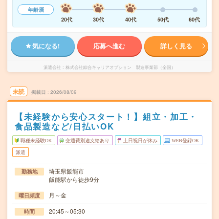
年齢層
20代
30代
40代
50代
60代
気になる!
応募へ進む
詳しく見る
派遣会社
株式会社綜合キャリアオプション 製造事業部（全国）
未読
掲載日
2026/08/09
【未経験から安心スタート！】組立・加工・
食品製造など/日払いOK
職種未経験OK
交通費別途支給あり
土日祝日が休み
WEB登録OK
派遣
埼玉県飯能市
勤務地
飯能駅から徒歩9分
月～金
曜日頻度
20:45～05:30
時間