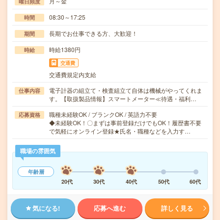
月～金
曜日頻度
08:30～17:25
時間
長期でお仕事できる方、大歓迎！
期間
時給1380円
時給
交通費
交通費規定内支給
電子計器の組立て・検査組立て自体は機械がやってくれま
仕事内容
す。【取扱製品情報】スマートメーター≪待遇・福利…
職種未経験OK / ブランクOK / 英語力不要
応募資格
◆未経験OK！〇まずは事前登録だけでもOK！履歴書不要
で気軽にオンライン登録★氏名・職種などを入力す…
職場の雰囲気
年齢層
20代
30代
40代
50代
60代
気になる!
応募へ進む
詳しく見る