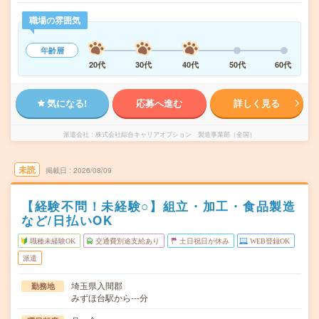
職場の雰囲気
年齢層
20代
30代
40代
50代
60代
気になる!
応募へ進む
詳しく見る
派遣会社
株式会社綜合キャリアオプション 製造事業部（全国）
未読
掲載日
2026/08/09
【経験不問！未経験○】組立・加工・食品製造
など/日払いOK
職種未経験OK
交通費別途支給あり
土日祝日が休み
WEB登録OK
派遣
埼玉県入間郡
勤務地
みずほ台駅から---分