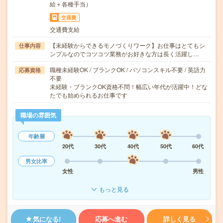
給＋各種手当）
交通費
交通費支給
【未経験からできるモノづくりワーク】お仕事はとてもシ
仕事内容
ンプルなのでコツコツ業務がお好きな方は長く活躍し…
職種未経験OK / ブランクOK / パソコンスキル不要 / 英語力
応募資格
不要
未経験・ブランクOK資格不問！幅広い年代が活躍中！どな
たでも始められるお仕事です
職場の雰囲気
年齢層
20代
30代
40代
50代
60代
男女比率
女性
男性
もっと見る
気になる!
応募へ進む
詳しく見る