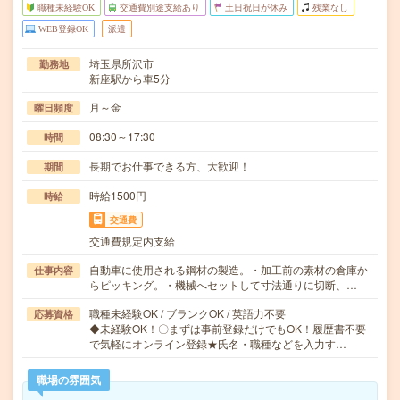
職種未経験OK
交通費別途支給あり
土日祝日が休み
残業なし
WEB登録OK
派遣
埼玉県所沢市
勤務地
新座駅から車5分
月～金
曜日頻度
08:30～17:30
時間
長期でお仕事できる方、大歓迎！
期間
時給1500円
時給
交通費
交通費規定内支給
自動車に使用される鋼材の製造。・加工前の素材の倉庫か
仕事内容
らピッキング。・機械へセットして寸法通りに切断、…
職種未経験OK / ブランクOK / 英語力不要
応募資格
◆未経験OK！〇まずは事前登録だけでもOK！履歴書不要
で気軽にオンライン登録★氏名・職種などを入力す…
職場の雰囲気