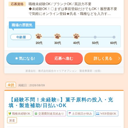
職種未経験OK / ブランクOK / 英語力不要
応募資格
◆未経験OK！〇まずは事前登録だけでもOK！履歴書不要
で気軽にオンライン登録★氏名・職種などを入力す…
職場の雰囲気
年齢層
20代
30代
40代
50代
60代
気になる!
応募へ進む
詳しく見る
派遣会社
株式会社綜合キャリアオプション 製造事業部（全国）
未読
掲載日
2026/08/09
【経験不問！未経験○】菓子原料の投入・充
填・製造補助/日払いOK
職種未経験OK
交通費別途支給あり
土日祝日が休み
WEB登録OK
派遣