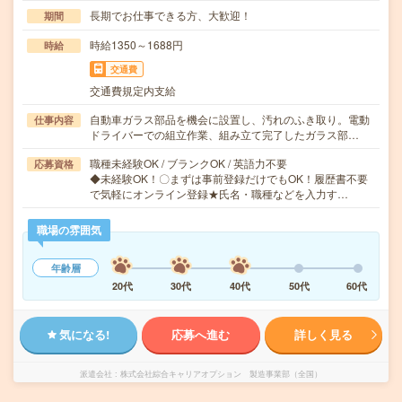
長期でお仕事できる方、大歓迎！
期間
時給1350～1688円
時給
交通費
交通費規定内支給
自動車ガラス部品を機会に設置し、汚れのふき取り。電動
仕事内容
ドライバーでの組立作業、組み立て完了したガラス部…
職種未経験OK / ブランクOK / 英語力不要
応募資格
◆未経験OK！〇まずは事前登録だけでもOK！履歴書不要
で気軽にオンライン登録★氏名・職種などを入力す…
職場の雰囲気
年齢層
20代
30代
40代
50代
60代
気になる!
応募へ進む
詳しく見る
派遣会社
株式会社綜合キャリアオプション 製造事業部（全国）