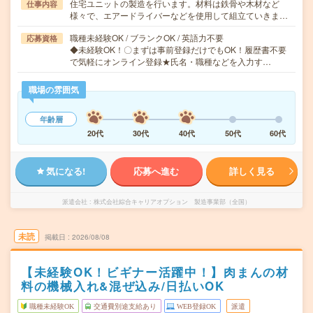
住宅ユニットの製造を行います。材料は鉄骨や木材など
仕事内容
様々で、エアードライバーなどを使用して組立ていきま…
職種未経験OK / ブランクOK / 英語力不要
応募資格
◆未経験OK！〇まずは事前登録だけでもOK！履歴書不要
で気軽にオンライン登録★氏名・職種などを入力す…
職場の雰囲気
年齢層
20代
30代
40代
50代
60代
気になる!
応募へ進む
詳しく見る
派遣会社
株式会社綜合キャリアオプション 製造事業部（全国）
未読
掲載日
2026/08/08
【未経験OK！ビギナー活躍中！】肉まんの材
料の機械入れ&混ぜ込み/日払いOK
職種未経験OK
交通費別途支給あり
WEB登録OK
派遣