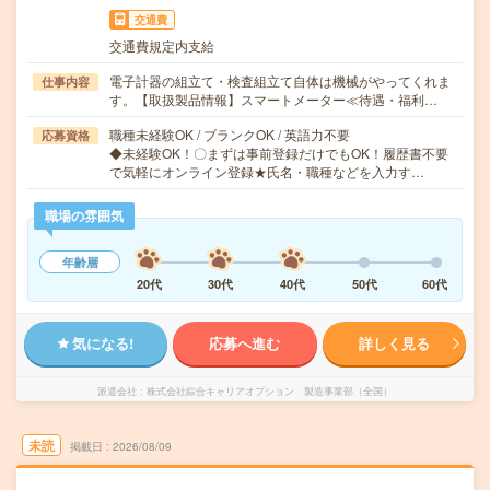
交通費
交通費規定内支給
電子計器の組立て・検査組立て自体は機械がやってくれま
仕事内容
す。【取扱製品情報】スマートメーター≪待遇・福利…
職種未経験OK / ブランクOK / 英語力不要
応募資格
◆未経験OK！〇まずは事前登録だけでもOK！履歴書不要
で気軽にオンライン登録★氏名・職種などを入力す…
職場の雰囲気
年齢層
20代
30代
40代
50代
60代
気になる!
応募へ進む
詳しく見る
派遣会社
株式会社綜合キャリアオプション 製造事業部（全国）
未読
掲載日
2026/08/09