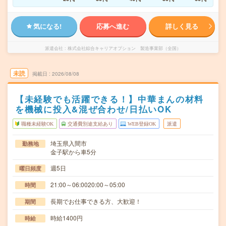
気になる!
応募へ進む
詳しく見る
派遣会社
株式会社綜合キャリアオプション 製造事業部（全国）
未読
掲載日
2026/08/08
【未経験でも活躍できる！】中華まんの材料
を機械に投入&混ぜ合わせ/日払いOK
職種未経験OK
交通費別途支給あり
WEB登録OK
派遣
埼玉県入間市
勤務地
金子駅から車5分
週5日
曜日頻度
21:00～06:0020:00～05:00
時間
長期でお仕事できる方、大歓迎！
期間
時給1400円
時給