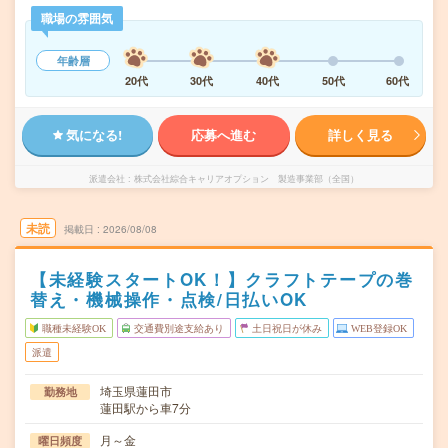
職場の雰囲気
年齢層
20代
30代
40代
50代
60代
気になる!
応募へ進む
詳しく見る
派遣会社
株式会社綜合キャリアオプション 製造事業部（全国）
未読
掲載日
2026/08/08
【未経験スタートOK！】クラフトテープの巻
替え・機械操作・点検/日払いOK
職種未経験OK
交通費別途支給あり
土日祝日が休み
WEB登録OK
派遣
埼玉県蓮田市
勤務地
蓮田駅から車7分
月～金
曜日頻度