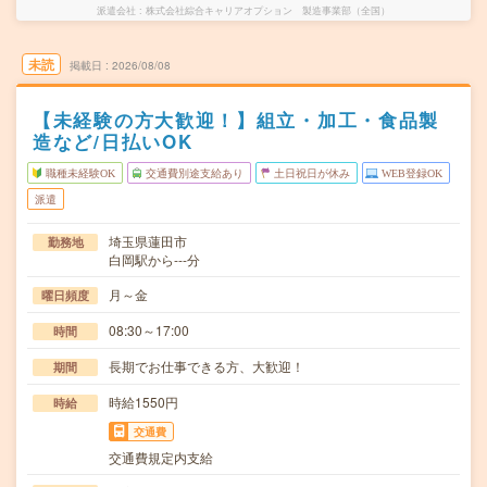
派遣会社
株式会社綜合キャリアオプション 製造事業部（全国）
未読
掲載日
2026/08/08
【未経験の方大歓迎！】組立・加工・食品製
造など/日払いOK
職種未経験OK
交通費別途支給あり
土日祝日が休み
WEB登録OK
派遣
埼玉県蓮田市
勤務地
白岡駅から---分
月～金
曜日頻度
08:30～17:00
時間
長期でお仕事できる方、大歓迎！
期間
時給1550円
時給
交通費
交通費規定内支給