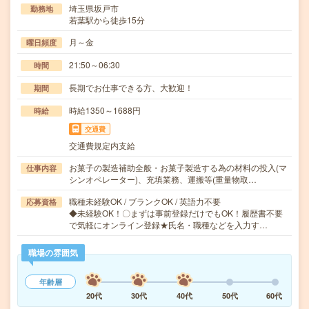
埼玉県坂戸市
勤務地
若葉駅から徒歩15分
月～金
曜日頻度
21:50～06:30
時間
長期でお仕事できる方、大歓迎！
期間
時給1350～1688円
時給
交通費
交通費規定内支給
お菓子の製造補助全般・お菓子製造する為の材料の投入(マ
仕事内容
シンオペレーター)、充填業務、運搬等(重量物取…
職種未経験OK / ブランクOK / 英語力不要
応募資格
◆未経験OK！〇まずは事前登録だけでもOK！履歴書不要
で気軽にオンライン登録★氏名・職種などを入力す…
職場の雰囲気
年齢層
20代
30代
40代
50代
60代