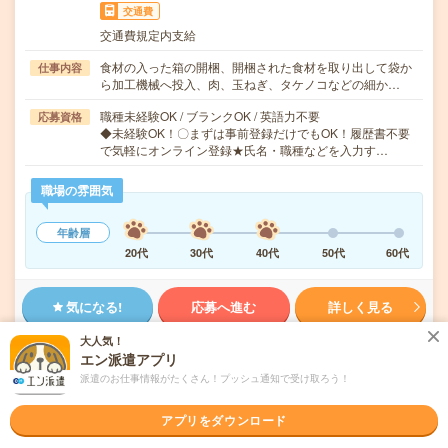
交通費
交通費規定内支給
食材の入った箱の開梱、開梱された食材を取り出して袋か
仕事内容
ら加工機械へ投入、肉、玉ねぎ、タケノコなどの細か…
職種未経験OK / ブランクOK / 英語力不要
応募資格
◆未経験OK！〇まずは事前登録だけでもOK！履歴書不要
で気軽にオンライン登録★氏名・職種などを入力す…
職場の雰囲気
年齢層
20代
30代
40代
50代
60代
気になる!
応募へ進む
詳しく見る
大人気！
派遣会社
株式会社綜合キャリアオプション 製造事業部（全国）
エン派遣アプリ
派遣のお仕事情報がたくさん！プッシュ通知で受け取ろう！
未読
掲載日
2026/08/08
アプリをダウンロード