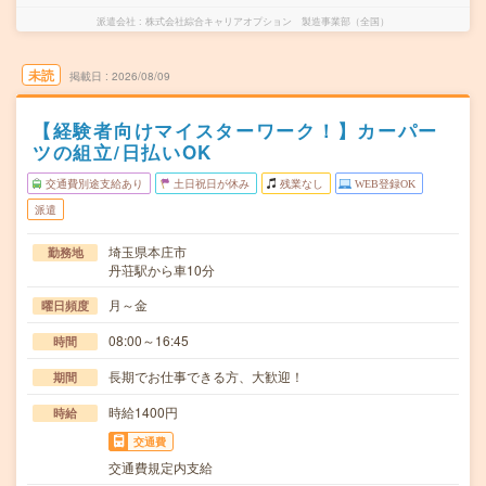
派遣会社
株式会社綜合キャリアオプション 製造事業部（全国）
未読
掲載日
2026/08/09
【経験者向けマイスターワーク！】カーパー
ツの組立/日払いOK
交通費別途支給あり
土日祝日が休み
残業なし
WEB登録OK
派遣
埼玉県本庄市
勤務地
丹荘駅から車10分
月～金
曜日頻度
08:00～16:45
時間
長期でお仕事できる方、大歓迎！
期間
時給1400円
時給
交通費
交通費規定内支給