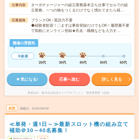
ターボチャージャーの組立業務基本立ち仕事でセルでの組
仕事内容
立業務。一つの物をつくるだけでなく慣れてきたら様…
ブランクOK / 英語力不要
応募資格
◆経験者歓迎！〇まずは事前登録だけでもOK！履歴書不要
で気軽にオンライン登録★氏名・職種などを入力す…
職場の雰囲気
年齢層
20代
30代
40代
50代
60代
気になる!
応募へ進む
詳しく見る
派遣会社
株式会社綜合キャリアオプション 製造事業部（全国）
未読
掲載日
2026/08/09
≪単発・週1日～≫最新スロット機の組み立て
補助＠30～40名募集！