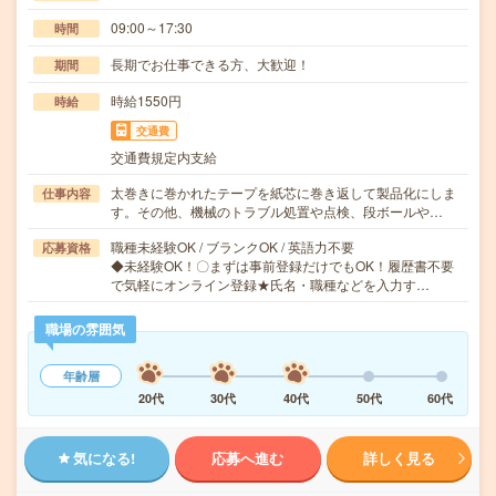
09:00～17:30
時間
長期でお仕事できる方、大歓迎！
期間
時給1550円
時給
交通費
交通費規定内支給
太巻きに巻かれたテープを紙芯に巻き返して製品化にしま
仕事内容
す。その他、機械のトラブル処置や点検、段ボールや…
職種未経験OK / ブランクOK / 英語力不要
応募資格
◆未経験OK！〇まずは事前登録だけでもOK！履歴書不要
で気軽にオンライン登録★氏名・職種などを入力す…
職場の雰囲気
年齢層
20代
30代
40代
50代
60代
気になる!
応募へ進む
詳しく見る