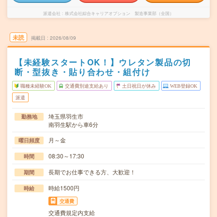
派遣会社
株式会社綜合キャリアオプション 製造事業部（全国）
未読
掲載日
2026/08/09
【未経験スタートOK！】ウレタン製品の切
断・型抜き・貼り合わせ・組付け
職種未経験OK
交通費別途支給あり
土日祝日が休み
WEB登録OK
派遣
埼玉県羽生市
勤務地
南羽生駅から車6分
月～金
曜日頻度
08:30～17:30
時間
長期でお仕事できる方、大歓迎！
期間
時給1500円
時給
交通費
交通費規定内支給