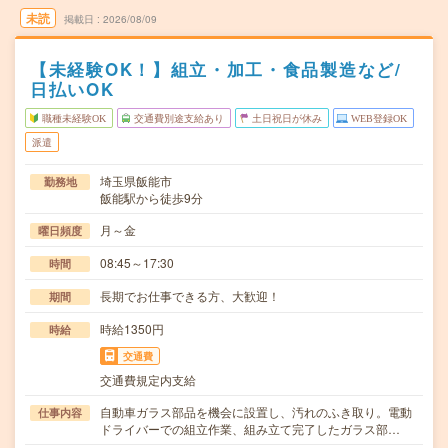
未読
掲載日
2026/08/09
【未経験OK！】組立・加工・食品製造など/
日払いOK
職種未経験OK
交通費別途支給あり
土日祝日が休み
WEB登録OK
派遣
埼玉県飯能市
勤務地
飯能駅から徒歩9分
月～金
曜日頻度
08:45～17:30
時間
長期でお仕事できる方、大歓迎！
期間
時給1350円
時給
交通費
交通費規定内支給
自動車ガラス部品を機会に設置し、汚れのふき取り。電動
仕事内容
ドライバーでの組立作業、組み立て完了したガラス部…