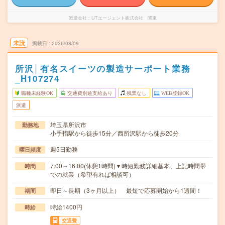
派遣会社
UTエージェント株式会社 関東
未読
掲載日
2026/08/09
所沢│有名スイーツの製造サーポート業務
_H107274
職種未経験OK
交通費別途支給あり
残業なし
WEB登録OK
派遣
埼玉県所沢市
勤務地
小手指駅から徒歩15分／西所沢駅から徒歩20分
週5日勤務
曜日頻度
7:00～16:00(休憩1時間)▼時短勤務詳細基本、上記時間帯
時間
での就業（希望有れば相談可）
即日～長期（3ヶ月以上） 最短で応募開始から1週間！
期間
時給1400円
時給
交通費