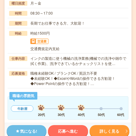
月～金
曜日頻度
08:30～17:00
時間
長期でお仕事できる方、大歓迎！
期間
時給1500円
時給
交通費
交通費規定内支給
インクの製造に使う機械の洗浄業務(機械での洗浄や雑巾で
仕事内容
拭く作業)、洗浄できているかチェックリストを使…
職種未経験OK / ブランクOK / 英語力不要
応募資格
◆未経験OK！◆ExcelやWordの操作できる方歓迎！
◆Power Pointの操作できる方歓迎！…
職場の雰囲気
年齢層
20代
30代
40代
50代
60代
気になる!
応募へ進む
詳しく見る