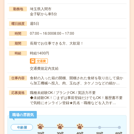
埼玉県入間市
勤務地
金子駅から車5分
週5日
曜日頻度
07:00～16:0008:00～17:00
時間
長期でお仕事できる方、大歓迎！
期間
時給1400円
時給
交通費
交通費規定内支給
食材の入った箱の開梱、開梱された食材を取り出して袋か
仕事内容
ら加工機械へ投入、肉、玉ねぎ、タケノコなどの細か…
職種未経験OK / ブランクOK / 英語力不要
応募資格
◆未経験OK！〇まずは事前登録だけでもOK！履歴書不要
で気軽にオンライン登録★氏名・職種などを入力す…
職場の雰囲気
年齢層
20代
30代
40代
50代
60代