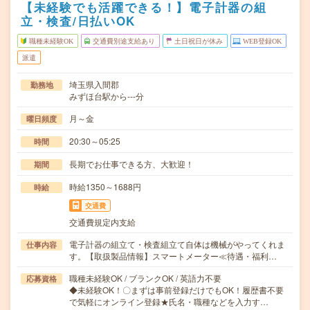
【未経験でも活躍できる！】電子計器の組
立・検査/日払いOK
職種未経験OK
交通費別途支給あり
土日祝日が休み
WEB登録OK
派遣
埼玉県入間郡
勤務地
みずほ台駅から---分
月～金
曜日頻度
20:30～05:25
時間
長期でお仕事できる方、大歓迎！
期間
時給1350～1688円
時給
交通費
交通費規定内支給
電子計器の組立て・検査組立て自体は機械がやってくれま
仕事内容
す。【取扱製品情報】スマートメーター≪待遇・福利…
職種未経験OK / ブランクOK / 英語力不要
応募資格
◆未経験OK！〇まずは事前登録だけでもOK！履歴書不要
で気軽にオンライン登録★氏名・職種などを入力す…