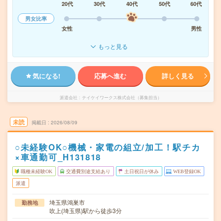
20代
30代
40代
50代
60代
男女比率
女性
男性
もっと見る
気になる!
応募へ進む
詳しく見る
派遣会社
テイケイワークス株式会社（募集担当）
未読
掲載日
2026/08/09
○未経験OK○機械・家電の組立/加工！駅チカ
×車通勤可_H131818
職種未経験OK
交通費別途支給あり
土日祝日が休み
WEB登録OK
派遣
埼玉県鴻巣市
勤務地
吹上(埼玉県)駅から徒歩3分