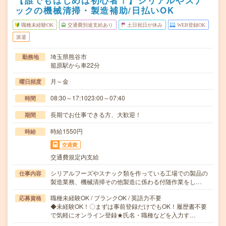
【誰でもはじめは初心者！】シリアルやスナ
ックの機械清掃・製造補助/日払いOK
職種未経験OK
交通費別途支給あり
土日祝日が休み
WEB登録OK
派遣
埼玉県熊谷市
勤務地
籠原駅から車22分
月～金
曜日頻度
08:30～17:1023:00～07:40
時間
長期でお仕事できる方、大歓迎！
期間
時給1550円
時給
交通費
交通費規定内支給
シリアルフーズやスナック類を作っている工場での製品の
仕事内容
製造業務、機械清掃その他製造に係わる付随作業をし…
職種未経験OK / ブランクOK / 英語力不要
応募資格
◆未経験OK！〇まずは事前登録だけでもOK！履歴書不要
で気軽にオンライン登録★氏名・職種などを入力す…