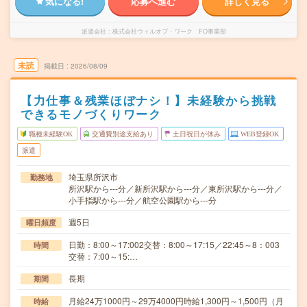
気になる!
応募へ進む
詳しく見る
派遣会社
株式会社ウィルオブ・ワーク FO事業部
未読
掲載日
2026/08/09
【力仕事＆残業ほぼナシ！】未経験から挑戦
できるモノづくりワーク
職種未経験OK
交通費別途支給あり
土日祝日が休み
WEB登録OK
派遣
埼玉県所沢市
勤務地
所沢駅から---分／新所沢駅から---分／東所沢駅から---分／
小手指駅から---分／航空公園駅から---分
週5日
曜日頻度
日勤：8:00～17:002交替：8:00～17:15／22:45～8：003
時間
交替：7:00～15:…
長期
期間
月給24万1000円～29万4000円時給1,300円～1,500円（月
時給