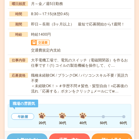
月～金／週5日勤務
曜日頻度
8:30～17:15(休憩0:45)
時間
即日～長期（3ヶ月以上） 最短で応募開始から1週間！
期間
時給1400円
時給
交通費
交通費規定内支給
大手電機工場で、電気のスイッチ（電磁開閉器）を作るお
仕事内容
仕事です！(1) コイルの製造機械を操作して、ぐ…
職種未経験OK / ブランクOK / パソコンスキル不要 / 英語力
応募資格
不要
＜未経験OK！＞＃学歴不問＃髪色・髪型自由！○応募後の
流れ「応募する」ボタンをクリック↓メールにてw…
職場の雰囲気
年齢層
20代
30代
40代
50代
60代