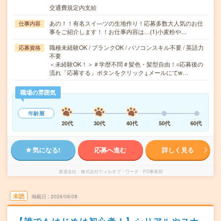
交通費規定内支給
あの！！有名スイ―ツの生地作り！応募多数大人気のお仕
仕事内容
事をご紹介します！！お仕事内容は…(1)小麦粉や…
職種未経験OK / ブランクOK / パソコンスキル不要 / 英語力
応募資格
不要
＜未経験OK！＞＃学歴不問＃髪色・髪型自由！○応募後の
流れ「応募する」ボタンをクリック↓メールにてw…
職場の雰囲気
年齢層
20代
30代
40代
50代
60代
気になる!
応募へ進む
詳しく見る
派遣会社
株式会社ウィルオブ・ワーク FO事業部
未読
掲載日
2026/08/08