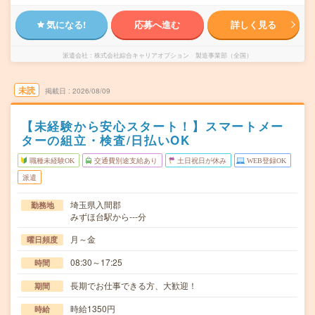
気になる!
応募へ進む
詳しく見る
派遣会社
株式会社綜合キャリアオプション 製造事業部（全国）
未読
掲載日
2026/08/09
【未経験から安心スタート！】スマートメー
ターの組立・検査/日払いOK
職種未経験OK
交通費別途支給あり
土日祝日が休み
WEB登録OK
派遣
埼玉県入間郡
勤務地
みずほ台駅から---分
月～金
曜日頻度
08:30～17:25
時間
長期でお仕事できる方、大歓迎！
期間
時給1350円
時給