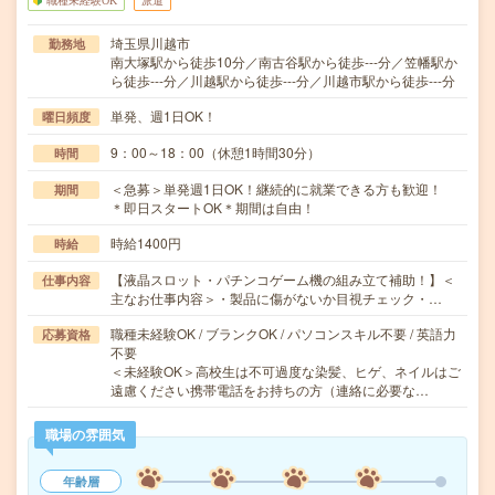
職種未経験OK
派遣
埼玉県川越市
勤務地
南大塚駅から徒歩10分／南古谷駅から徒歩---分／笠幡駅か
ら徒歩---分／川越駅から徒歩---分／川越市駅から徒歩---分
単発、週1日OK！
曜日頻度
9：00～18：00（休憩1時間30分）
時間
＜急募＞単発週1日OK！継続的に就業できる方も歓迎！
期間
＊即日スタートOK＊期間は自由！
時給1400円
時給
【液晶スロット・パチンコゲーム機の組み立て補助！】＜
仕事内容
主なお仕事内容＞・製品に傷がないか目視チェック・…
職種未経験OK / ブランクOK / パソコンスキル不要 / 英語力
応募資格
不要
＜未経験OK＞高校生は不可過度な染髪、ヒゲ、ネイルはご
遠慮ください携帯電話をお持ちの方（連絡に必要な…
職場の雰囲気
年齢層