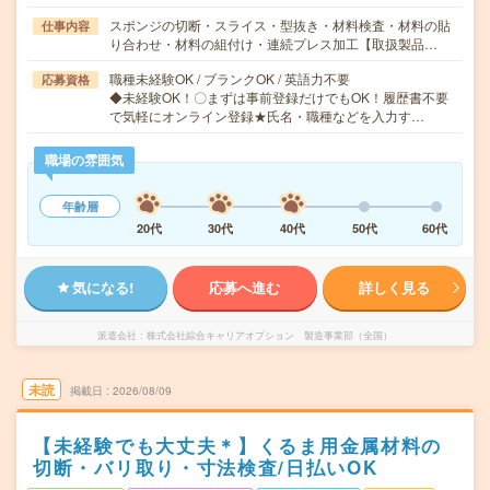
スポンジの切断・スライス・型抜き・材料検査・材料の貼
仕事内容
り合わせ・材料の組付け・連続プレス加工【取扱製品…
職種未経験OK / ブランクOK / 英語力不要
応募資格
◆未経験OK！〇まずは事前登録だけでもOK！履歴書不要
で気軽にオンライン登録★氏名・職種などを入力す…
職場の雰囲気
年齢層
20代
30代
40代
50代
60代
気になる!
応募へ進む
詳しく見る
派遣会社
株式会社綜合キャリアオプション 製造事業部（全国）
未読
掲載日
2026/08/09
【未経験でも大丈夫＊】くるま用金属材料の
切断・バリ取り・寸法検査/日払いOK