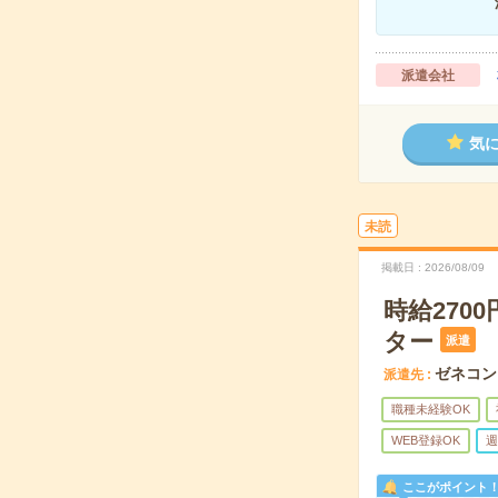
派遣会社
気
未読
掲載日
2026/08/09
時給27
ター
派遣
ゼネコン
派遣先
職種未経験OK
WEB登録OK
週
ここがポイント