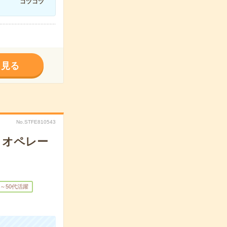
コツコツ
く見る
No.STFE810543
Ｄオペレー
0～50代活躍