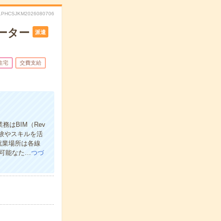
LPHCSJKM2026080706
ーター
派遣
住宅
交費支給
はBIM（Rev
経験やスキルを活
就業場所は各線
可能なた…
つづ