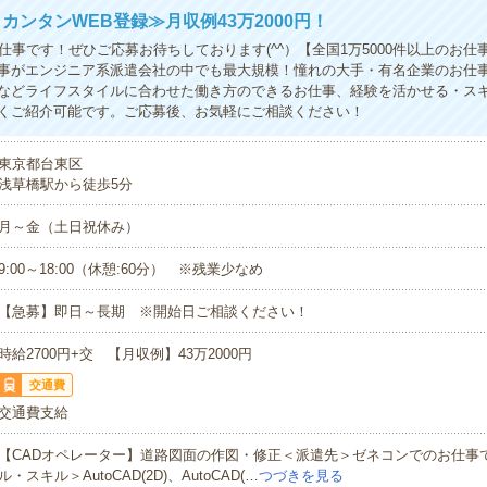
カンタンWEB登録≫月収例43万2000円！
お仕事です！ぜひご応募お待ちしております(^^）【全国1万5000件以上のお仕
事がエンジニア系派遣会社の中でも最大規模！憧れの大手・有名企業のお仕
などライフスタイルに合わせた働き方のできるお仕事、経験を活かせる・ス
くご紹介可能です。ご応募後、お気軽にご相談ください！
東京都台東区
浅草橋駅から徒歩5分
月～金（土日祝休み）
9:00～18:00（休憩:60分） ※残業少なめ
【急募】即日～長期 ※開始日ご相談ください！
時給2700円+交 【月収例】43万2000円
交通費
交通費支給
【CADオペレーター】道路図面の作図・修正＜派遣先＞ゼネコンでのお仕事
ル・スキル＞AutoCAD(2D)、AutoCAD(…
つづきを見る