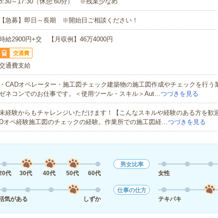
8:30～17:30（休憩:60分） ※残業少なめ
【急募】即日～長期 ※開始日ご相談ください！
時給2900円+交 【月収例】46万4000円
交通費
交通費支給
・CADオペレーター・施工図チェック建築物の施工図作成やチェックを行う
ゼネコンでのお仕事です。＜使用ツール・スキル＞Aut…
つづきを見る
未経験からもチャレンジいただけます！【こんなスキルや経験のある方を歓迎
Dオペ経験施工図のチェックの経験。作業所での施工図経…
つづきを見る
男女比率
20代
30代
40代
50代
60代
女性
仕事の仕方
活気がある
しずか
テキパキ