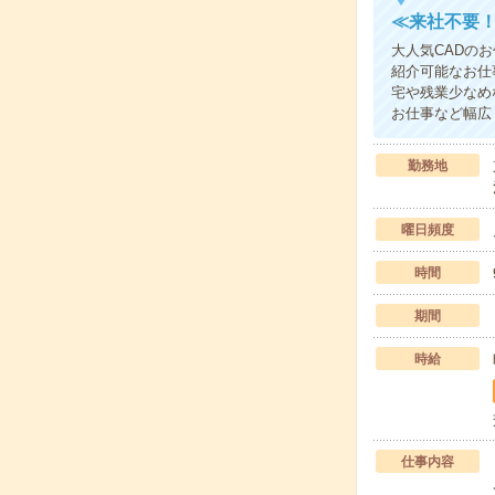
≪来社不要！
大人気CADの
紹介可能なお仕
宅や残業少なめ
お仕事など幅広
勤務地
曜日頻度
時間
期間
時給
仕事内容