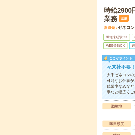
時給290
業務
派遣
ゼネコン
派遣先
職種未経験OK
WEB登録OK
週
ここがポイント
≪来社不要！
大手ゼネコンの
可能なお仕事が
残業少なめなど
事など幅広くご
勤務地
曜日頻度