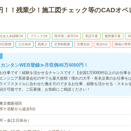
0円！！残業少！施工図チェック等のCADオ
社会人未経験OK
ブランクOK
既卒第二新卒OK
英語不要
履歴書不要
4
5日勤務
土日祝休
残業少
交替制勤務
交費支給
駅歩5分
職場が禁煙
！
カンタンWEB登録≫月収例46万4000円！
お仕事です！経験を活かせるチャンスです！【全国1万5000件以上のお仕事
エンジニア系派遣会社の中でも最大規模！憧れの大手・有名企業のお仕事を
ライフスタイルに合わせた働き方のできるお仕事、経験を活かせる・スキル
紹介可能です。ご応募後、お気軽にご相談ください！
東京都新宿区
市ケ谷駅から徒歩5分
月～金(土日休み）