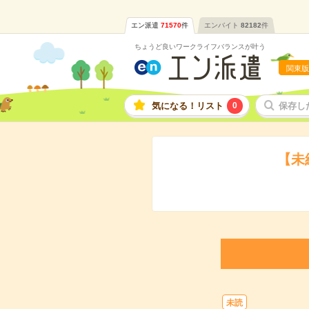
エン派遣
71570
件
エンバイト
82182
件
ちょうど良いワークライフバランスが叶う
関東版
気になる！リスト
0
保存し
【未
未読