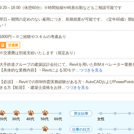
9:20～18:00（休憩60分）※時間短縮や時差出勤などもご相談可能です
即日～期間の定めのない雇用につき、長期就業が可能です。（定年60歳）開
い！
1800円～※ご経験やスキルの考慮あり
交通費
※交通費は別途支給いたします（規定あり）
大手鉄道グループの建築設計会社にて、Revitを用いたBIMオペレーター業
【具体的な業務内容】・Revitによる3Dモデ…
つづきを見る
【必須】・RevitでのBIM作図実務経験がある方・AutoCADおよびPowerPoi
きる方【歓迎】・建築士資格をお持…
つづきを見る
男女比率
20代
30代
40代
50代
60代
女性
仕事の仕方