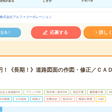
活気がある
しずか
テキパキ
株式会社アルファコーポレーション
応募する
詳し
になる！
00円！《長期！》道路図面の作図・修正／ＣＡ
社会人未経験OK
ブランクOK
既卒第二新卒OK
英語不要
履歴書不要
4
5日勤務
土日祝休
残業少
交費支給
駅歩5分
職場が禁煙
CAD
！