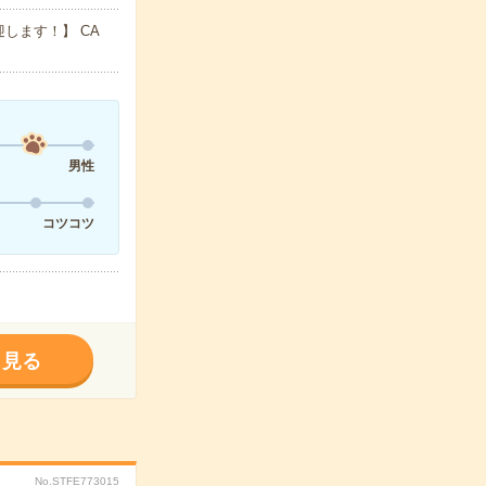
します！】 CA
男性
コツコツ
く見る
No.STFE773015