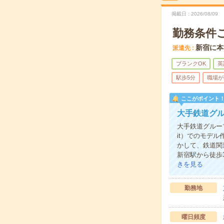
掲載日
2026/08/09
勤務条件
新宿に本
派遣先
ブランクOK
英
駅歩5分
職場が
ここがポイント
大手鉄道グル
大手鉄道グループ
it）でのモデ
かして、鉄道関
新宿駅から徒歩
きを見る
勤務地
曜日頻度