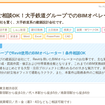
No.A
ご相談OK！大手鉄道グループでのBIMオペレ
社を置く、大手鉄道系の建築設計会社です。
語不要
しゅふ歓迎
週5日勤務
土日祝休
残業少
副業・WワークOK
禁煙
派遣多
Word
Excel
PowerPoint
CAD
！
ープでRevit使用のBIMオペレーター！条件相談OK
の建築設計会社にて、Revitを用いたBIMオペレーターのお仕事です。主な業務
ル作成・図面作図・修正および付帯業務全般となります。これまでのBIM実務
連をはじめとする大型・注目プロジェクトに携われるのが大きな魅力です。
3分の好立地オフィスで通勤もラクラク。また、本案件は勤務条件のご相談が
東京都渋谷区
新宿駅から徒歩1分／代々木駅から徒歩5分／南新宿駅から徒歩6分
就業曜日／月～金（週3・4日などもご相談可能です）