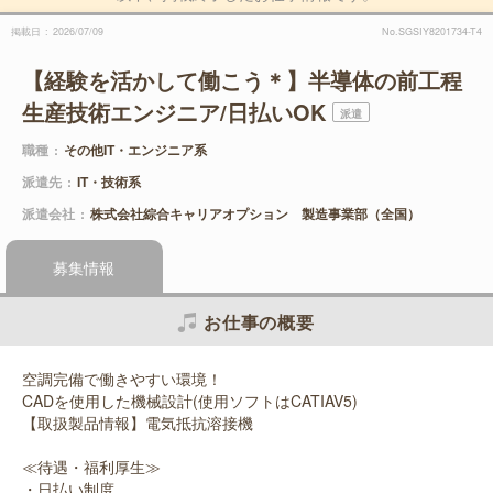
掲載日
2026/07/09
No.SGSIY8201734-T4
【経験を活かして働こう＊】半導体の前工程
生産技術エンジニア/日払いOK
派遣
職種
その他IT・エンジニア系
派遣先
IT・技術系
派遣会社
株式会社綜合キャリアオプション 製造事業部（全国）
募集情報
お仕事の概要
空調完備で働きやすい環境！
CADを使用した機械設計(使用ソフトはCATIAV5)
【取扱製品情報】電気抵抗溶接機
≪待遇・福利厚生≫
・日払い制度