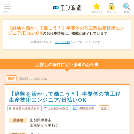
メニュー
気になる!
ログイン
検索
【経験を活かして働こう＊】半導体の前工程生産技術エン
ジニア/日払いOK
のお仕事情報は、掲載が終了しています
掲載時の情報は、
ページ下部
からご覧いただけます。
お探しの条件に近い派遣のお仕事
未読
掲載日
2026/08/06
【経験を活かして働こう＊】半導体の前工程
生産技術エンジニア/日払いOK
交通費別途支給あり
土日祝日が休み
WEB登録OK
派遣
山梨県甲斐市
勤務地
常永駅から車12分