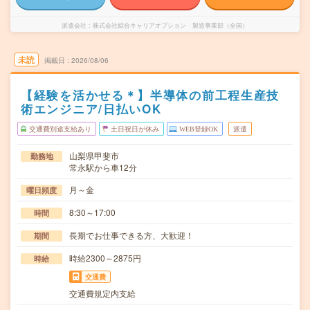
派遣会社
株式会社綜合キャリアオプション 製造事業部（全国）
未読
掲載日
2026/08/06
【経験を活かせる＊】半導体の前工程生産技
術エンジニア/日払いOK
交通費別途支給あり
土日祝日が休み
WEB登録OK
派遣
山梨県甲斐市
勤務地
常永駅から車12分
月～金
曜日頻度
8:30～17:00
時間
長期でお仕事できる方、大歓迎！
期間
時給2300～2875円
時給
交通費
交通費規定内支給