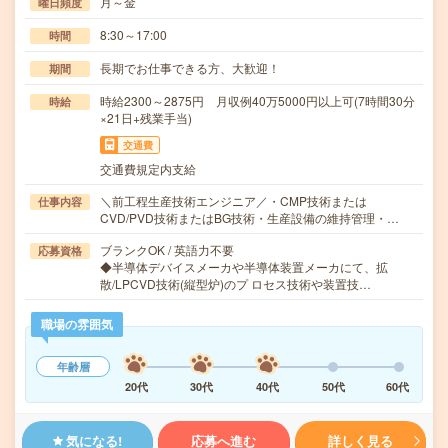
月～金
曜日頻度
8:30～17:00
時間
長期でお仕事できる方、大歓迎！
期間
時給2300～2875円 月収例40万5000円以上可(7時間30分
時給
×21日+残業手当)
交通費
交通費規定内支給
＼前工程生産技術エンジニア／・CMP技術または
仕事内容
CVD/PVD技術またはBG技術・生産設備の維持管理・…
ブランクOK / 英語力不要
応募資格
◆半導体デバイスメーカや半導体装置メーカにて、拡
散/LPCVD技術(縦型炉)のプ ロセス技術や装置技…
職場の雰囲気
年齢層
20代
30代
40代
50代
60代
気になる!
応募へ進む
詳しく見る