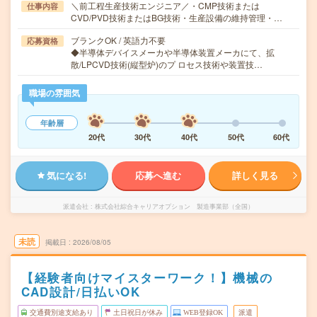
＼前工程生産技術エンジニア／・CMP技術または
仕事内容
CVD/PVD技術またはBG技術・生産設備の維持管理・…
ブランクOK / 英語力不要
応募資格
◆半導体デバイスメーカや半導体装置メーカにて、拡
散/LPCVD技術(縦型炉)のプ ロセス技術や装置技…
職場の雰囲気
年齢層
20代
30代
40代
50代
60代
気になる!
応募へ進む
詳しく見る
派遣会社
株式会社綜合キャリアオプション 製造事業部（全国）
未読
掲載日
2026/08/05
【経験者向けマイスターワーク！】機械の
CAD設計/日払いOK
交通費別途支給あり
土日祝日が休み
WEB登録OK
派遣