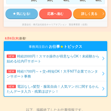
20代
30代
40代
50代
60代
気になる!
応募へ進む
詳しく見る
派遣会社
株式会社綜合キャリアオプション 製造事業部（全国）
8月6日(木)
新着!
お仕事
★
トピックス
事務局注目の
時給2000円！スマホ操作が得意ならOK！未経験から
NEW
始める社内ITサポート
時給1700円～＋交×時短OK！大手NTT企業でカンタ
NEW
ンサポート事務
電話なし×髪型・服装自由！人気マンガに関するかん
NEW
たんデータ入力・残業ほぼナシ！
以下、掲載終了したお仕事情報です。