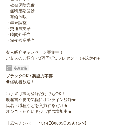
・社会保険完備
・無料定期健診
・有給休暇
・年末調整
・交通費支給
・時間外手当
・深夜残業手当
友人紹介キャンペーン実施中！
ご友人のご紹介で3万円ずつプレゼント！※規定有※
応募資格
ブランクOK / 英語力不要
◆経験者歓迎！
〇まずは事前登録だけでもOK！
履歴書不要で気軽にオンライン登録★
氏名・職種などを入力するだけ★
オシゴトただいま少しずつ増加中★
【広告ナンバー：1314EC0805G35★15-N】