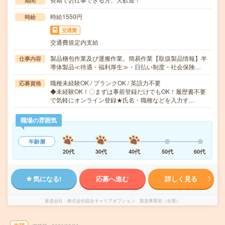
期間
時給1550円
時給
交通費
交通費規定内支給
製品梱包作業及び運搬作業。簡易作業【取扱製品情報】半
仕事内容
導体製品≪待遇・福利厚生≫・日払い制度・社会保険…
職種未経験OK / ブランクOK / 英語力不要
応募資格
◆未経験OK！〇まずは事前登録だけでもOK！履歴書不要
で気軽にオンライン登録★氏名・職種などを入力す…
職場の雰囲気
年齢層
20代
30代
40代
50代
60代
気になる!
応募へ進む
詳しく見る
派遣会社
株式会社綜合キャリアオプション 製造事業部（全国）