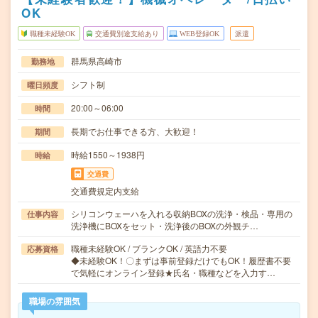
OK
職種未経験OK
交通費別途支給あり
WEB登録OK
派遣
群馬県高崎市
勤務地
シフト制
曜日頻度
20:00～06:00
時間
長期でお仕事できる方、大歓迎！
期間
時給1550～1938円
時給
交通費
交通費規定内支給
シリコンウェーハを入れる収納BOXの洗浄・検品・専用の
仕事内容
洗浄機にBOXをセット・洗浄後のBOXの外観チ…
職種未経験OK / ブランクOK / 英語力不要
応募資格
◆未経験OK！〇まずは事前登録だけでもOK！履歴書不要
で気軽にオンライン登録★氏名・職種などを入力す…
職場の雰囲気