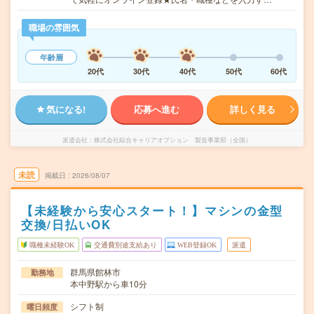
職場の雰囲気
年齢層
20代
30代
40代
50代
60代
気になる!
応募へ進む
詳しく見る
派遣会社
株式会社綜合キャリアオプション 製造事業部（全国）
未読
掲載日
2026/08/07
【未経験から安心スタート！】マシンの金型
交換/日払いOK
職種未経験OK
交通費別途支給あり
WEB登録OK
派遣
群馬県館林市
勤務地
本中野駅から車10分
シフト制
曜日頻度