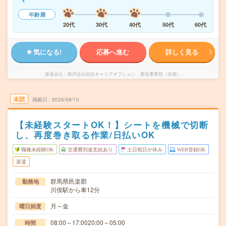
年齢層
20代
30代
40代
50代
60代
気になる!
応募へ進む
詳しく見る
派遣会社
株式会社綜合キャリアオプション 製造事業部（全国）
未読
掲載日
2026/08/10
【未経験スタートOK！】シートを機械で切断
し、再度巻き取る作業/日払いOK
職種未経験OK
交通費別途支給あり
土日祝日が休み
WEB登録OK
派遣
群馬県邑楽郡
勤務地
川俣駅から車12分
月～金
曜日頻度
08:00～17:0020:00～05:00
時間