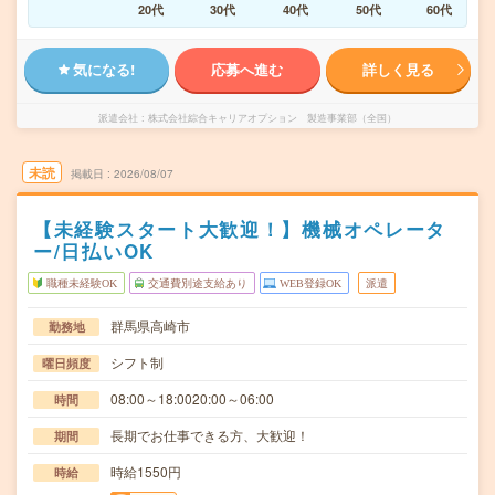
20代
30代
40代
50代
60代
気になる!
応募へ進む
詳しく見る
派遣会社
株式会社綜合キャリアオプション 製造事業部（全国）
未読
掲載日
2026/08/07
【未経験スタート大歓迎！】機械オペレータ
ー/日払いOK
職種未経験OK
交通費別途支給あり
WEB登録OK
派遣
群馬県高崎市
勤務地
シフト制
曜日頻度
08:00～18:0020:00～06:00
時間
長期でお仕事できる方、大歓迎！
期間
時給1550円
時給