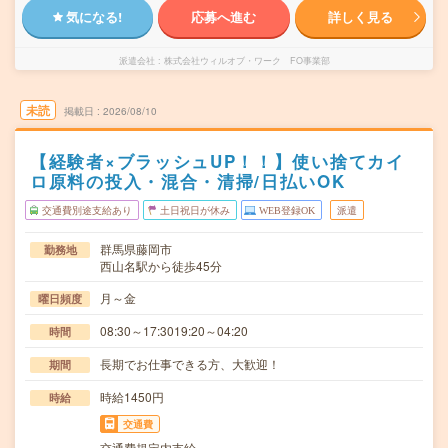
気になる!
応募へ進む
詳しく見る
派遣会社
株式会社ウィルオブ・ワーク FO事業部
未読
掲載日
2026/08/10
【経験者×ブラッシュUP！！】使い捨てカイ
ロ原料の投入・混合・清掃/日払いOK
交通費別途支給あり
土日祝日が休み
WEB登録OK
派遣
群馬県藤岡市
勤務地
西山名駅から徒歩45分
月～金
曜日頻度
08:30～17:3019:20～04:20
時間
長期でお仕事できる方、大歓迎！
期間
時給1450円
時給
交通費
交通費規定内支給