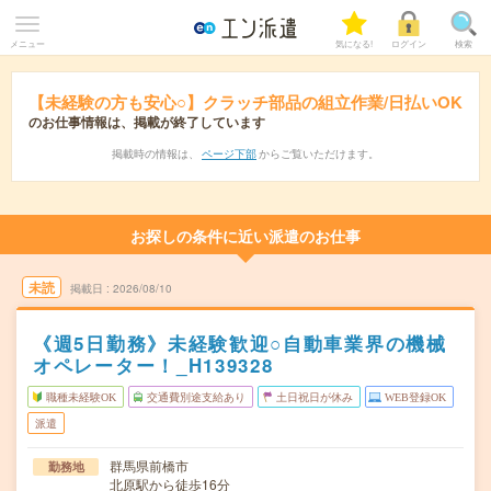
メニュー
気になる!
ログイン
検索
【未経験の方も安心○】クラッチ部品の組立作業/日払いOK
のお仕事情報は、掲載が終了しています
掲載時の情報は、
ページ下部
からご覧いただけます。
お探しの条件に近い派遣のお仕事
未読
掲載日
2026/08/10
《週5日勤務》未経験歓迎○自動車業界の機械
オペレーター！_H139328
職種未経験OK
交通費別途支給あり
土日祝日が休み
WEB登録OK
派遣
群馬県前橋市
勤務地
北原駅から徒歩16分