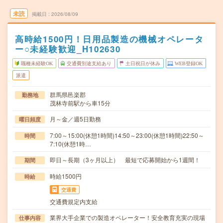
未読
掲載日
2026/08/09
高時給1500円！日用品製造の機械オペレータ
ー○未経験歓迎_H102630
職種未経験OK
交通費別途支給あり
土日祝日が休み
WEB登録OK
派遣
群馬県邑楽郡
勤務地
茂林寺前駅から車15分
月～金／週5日勤務
曜日頻度
7:00～15:00(休憩1時間)14:50～23:00(休憩1時間)22:50～
時間
7:10(休憩1時…
即日～長期（3ヶ月以上） 最短で応募開始から1週間！
期間
時給1500円
時給
交通費
交通費規定内支給
業界大手企業での製造オペレーター！安全教育充実の現場
仕事内容