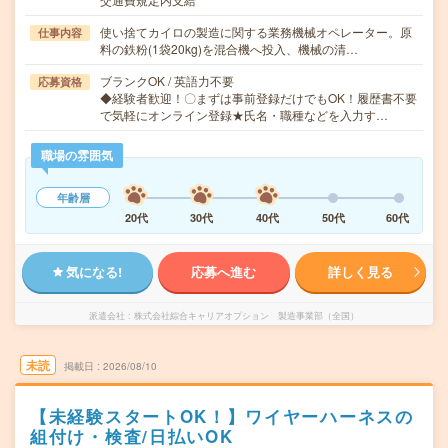
使い捨てカイロの製造に関する業務機械オペレーター。原
仕事内容
料の鉄粉(1袋20kg)を混合機へ投入、機械の清…
ブランクOK / 英語力不要
応募資格
◆経験者歓迎！〇まずは事前登録だけでもOK！履歴書不要
で気軽にオンライン登録★氏名・職種などを入力す…
職場の雰囲気
年齢層
20代
30代
40代
50代
60代
気になる!
応募へ進む
詳しく見る
派遣会社
株式会社綜合キャリアオプション 製造事業部（全国）
未読
掲載日
2026/08/10
【未経験スタートOK！】ワイヤーハーネスの
組付け・検査/日払いOK