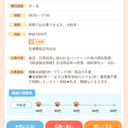
月～金
曜日頻度
08:00～17:00
時間
長期でお仕事できる方、大歓迎！
期間
時給1200円
時給
交通費
交通費規定内支給
食品・日用品等に使われるパッケージの色の調合業務。
仕事内容
【取扱製品情報】生活用品等≪待遇・福利厚生≫・日払…
職種未経験OK / ブランクOK / 英語力不要
応募資格
◆未経験OK！〇まずは事前登録だけでもOK！履歴書不要
で気軽にオンライン登録★氏名・職種などを入力す…
職場の雰囲気
年齢層
20代
30代
40代
50代
60代
気になる!
応募へ進む
詳しく見る