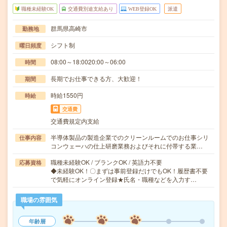
職種未経験OK
交通費別途支給あり
WEB登録OK
派遣
群馬県高崎市
勤務地
シフト制
曜日頻度
08:00～18:0020:00～06:00
時間
長期でお仕事できる方、大歓迎！
期間
時給1550円
時給
交通費
交通費規定内支給
半導体製品の製造企業でのクリーンルームでのお仕事シリ
仕事内容
コンウェーハの仕上研磨業務およびそれに付帯する業…
職種未経験OK / ブランクOK / 英語力不要
応募資格
◆未経験OK！〇まずは事前登録だけでもOK！履歴書不要
で気軽にオンライン登録★氏名・職種などを入力す…
職場の雰囲気
年齢層