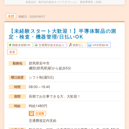
派遣会社
株式会社綜合キャリアオプション 製造事業部（全国）
未読
掲載日
2026/08/07
【未経験スタート大歓迎！】半導体製品の測
定・検査・機器管理/日払いOK
職種未経験OK
交通費別途支給あり
残業なし
WEB登録OK
派遣
群馬県安中市
勤務地
磯部(群馬県)駅から徒歩5分
シフト制(週5日)
曜日頻度
08:00～16:40
時間
長期でお仕事できる方、大歓迎！
期間
時給1480円
時給
交通費
交通費規定内支給