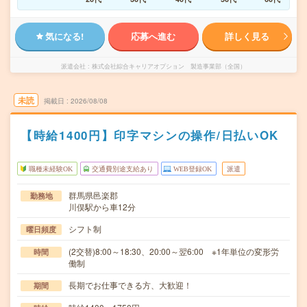
気になる!
応募へ進む
詳しく見る
派遣会社
株式会社綜合キャリアオプション 製造事業部（全国）
未読
掲載日
2026/08/08
【時給1400円】印字マシンの操作/日払いOK
職種未経験OK
交通費別途支給あり
WEB登録OK
派遣
群馬県邑楽郡
勤務地
川俣駅から車12分
シフト制
曜日頻度
(2交替)8:00～18:30、20:00～翌6:00 ※1年単位の変形労
時間
働制
長期でお仕事できる方、大歓迎！
期間