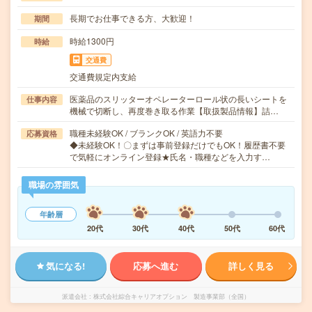
長期でお仕事できる方、大歓迎！
期間
時給1300円
時給
交通費
交通費規定内支給
医薬品のスリッターオペレーターロール状の長いシートを
仕事内容
機械で切断し、再度巻き取る作業【取扱製品情報】詰…
職種未経験OK / ブランクOK / 英語力不要
応募資格
◆未経験OK！〇まずは事前登録だけでもOK！履歴書不要
で気軽にオンライン登録★氏名・職種などを入力す…
職場の雰囲気
年齢層
20代
30代
40代
50代
60代
気になる!
応募へ進む
詳しく見る
派遣会社
株式会社綜合キャリアオプション 製造事業部（全国）