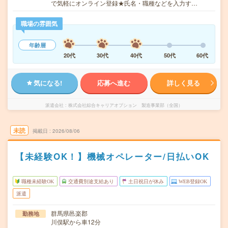
で気軽にオンライン登録★氏名・職種などを入力す…
職場の雰囲気
年齢層
20代
30代
40代
50代
60代
気になる!
応募へ進む
詳しく見る
派遣会社
株式会社綜合キャリアオプション 製造事業部（全国）
未読
掲載日
2026/08/06
【未経験OK！】機械オペレーター/日払いOK
職種未経験OK
交通費別途支給あり
土日祝日が休み
WEB登録OK
派遣
群馬県邑楽郡
勤務地
川俣駅から車12分