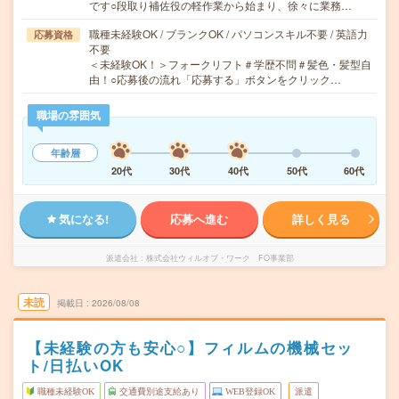
です○段取り補佐役の軽作業から始まり、徐々に業務…
職種未経験OK / ブランクOK / パソコンスキル不要 / 英語力
応募資格
不要
＜未経験OK！＞フォークリフト＃学歴不問＃髪色・髪型自
由！○応募後の流れ「応募する」ボタンをクリック…
職場の雰囲気
年齢層
20代
30代
40代
50代
60代
気になる!
応募へ進む
詳しく見る
派遣会社
株式会社ウィルオブ・ワーク FO事業部
未読
掲載日
2026/08/08
【未経験の方も安心○】フィルムの機械セッ
ト/日払いOK
職種未経験OK
交通費別途支給あり
WEB登録OK
派遣