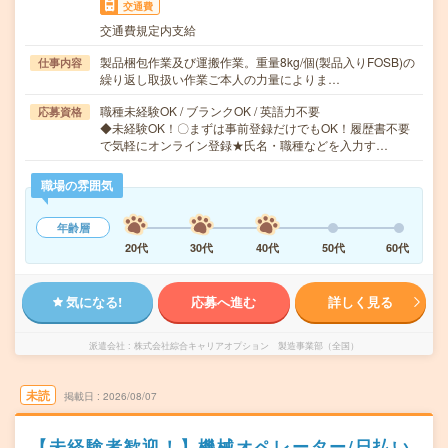
交通費
交通費規定内支給
製品梱包作業及び運搬作業。重量8kg/個(製品入りFOSB)の
仕事内容
繰り返し取扱い作業ご本人の力量によりま…
職種未経験OK / ブランクOK / 英語力不要
応募資格
◆未経験OK！〇まずは事前登録だけでもOK！履歴書不要
で気軽にオンライン登録★氏名・職種などを入力す…
職場の雰囲気
年齢層
20代
30代
40代
50代
60代
気になる!
応募へ進む
詳しく見る
派遣会社
株式会社綜合キャリアオプション 製造事業部（全国）
未読
掲載日
2026/08/07
【未経験者歓迎！】機械オペレーター/日払い