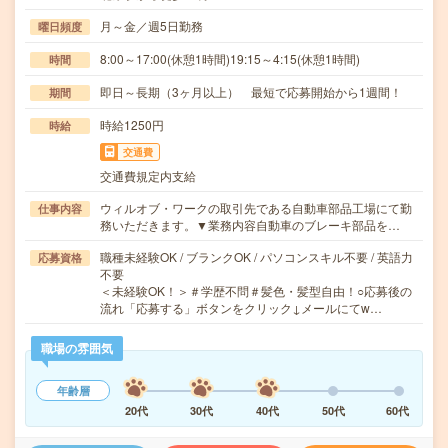
月～金／週5日勤務
曜日頻度
8:00～17:00(休憩1時間)19:15～4:15(休憩1時間)
時間
即日～長期（3ヶ月以上） 最短で応募開始から1週間！
期間
時給1250円
時給
交通費
交通費規定内支給
ウィルオブ・ワークの取引先である自動車部品工場にて勤
仕事内容
務いただきます。▼業務内容自動車のブレーキ部品を…
職種未経験OK / ブランクOK / パソコンスキル不要 / 英語力
応募資格
不要
＜未経験OK！＞＃学歴不問＃髪色・髪型自由！○応募後の
流れ「応募する」ボタンをクリック↓メールにてw…
職場の雰囲気
年齢層
20代
30代
40代
50代
60代