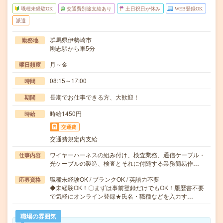
職種未経験OK
交通費別途支給あり
土日祝日が休み
WEB登録OK
派遣
群馬県伊勢崎市
勤務地
剛志駅から車5分
月～金
曜日頻度
08:15～17:00
時間
長期でお仕事できる方、大歓迎！
期間
時給1450円
時給
交通費
交通費規定内支給
ワイヤーハーネスの組み付け、検査業務、通信ケーブル・
仕事内容
光ケーブルの製造、検査とそれに付随する業務簡易作…
職種未経験OK / ブランクOK / 英語力不要
応募資格
◆未経験OK！〇まずは事前登録だけでもOK！履歴書不要
で気軽にオンライン登録★氏名・職種などを入力す…
職場の雰囲気