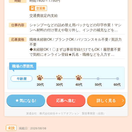
時給1400～1750円
時給
交通費
交通費規定内支給
シャンプーなどの詰め替え用パックなどの印字作業！マシ
仕事内容
ンへ材料の付け替えや取り外し、インクの補充などを…
職種未経験OK / ブランクOK / パソコンスキル不要 / 英語力
応募資格
不要
◆未経験OK！〇まずは事前登録だけでもOK！履歴書不要
で気軽にオンライン登録★氏名・職種などを入力す…
職場の雰囲気
年齢層
20代
30代
40代
50代
60代
気になる!
応募へ進む
詳しく見る
派遣会社
株式会社綜合キャリアオプション 製造事業部（全国）
未読
掲載日
2026/08/08