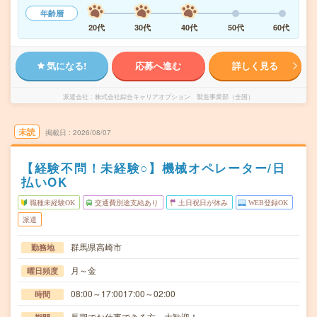
年齢層
20代
30代
40代
50代
60代
気になる!
応募へ進む
詳しく見る
派遣会社
株式会社綜合キャリアオプション 製造事業部（全国）
未読
掲載日
2026/08/07
【経験不問！未経験○】機械オペレーター/日
払いOK
職種未経験OK
交通費別途支給あり
土日祝日が休み
WEB登録OK
派遣
群馬県高崎市
勤務地
月～金
曜日頻度
08:00～17:0017:00～02:00
時間
長期でお仕事できる方、大歓迎！