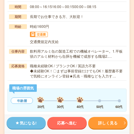
08:00～16:1516:00～00:1500:00～08:15
時間
長期でお仕事できる方、大歓迎！
期間
時給1600円
時給
交通費
交通費規定内支給
飲料用アルミ缶の製造工程での機械オペレーター。1.平板
仕事内容
状のアルミ材料から缶胴を機械で成形する職場2.…
職種未経験OK / ブランクOK / 英語力不要
応募資格
◆未経験OK！〇まずは事前登録だけでもOK！履歴書不要
で気軽にオンライン登録★氏名・職種などを入力す…
職場の雰囲気
年齢層
20代
30代
40代
50代
60代
気になる!
応募へ進む
詳しく見る