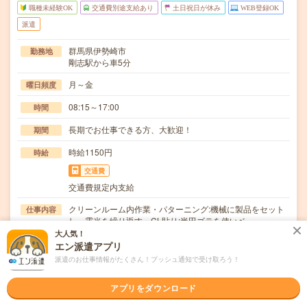
職種未経験OK
交通費別途支給あり
土日祝日が休み
WEB登録OK
派遣
群馬県伊勢崎市
勤務地
剛志駅から車5分
月～金
曜日頻度
08:15～17:00
時間
長期でお仕事できる方、大歓迎！
期間
時給1150円
時給
交通費
交通費規定内支給
クリーンルーム内作業・パターニング:機械に製品をセット
仕事内容
し、露光を繰り返す・CL貼り:半田ゴテを使いベ…
大人気！
職種未経験OK / ブランクOK / 英語力不要
応募資格
エン派遣アプリ
◆未経験OK！〇まずは事前登録だけでもOK！履歴書不要
派遣のお仕事情報がたくさん！プッシュ通知で受け取ろう！
で気軽にオンライン登録★氏名・職種などを入力す…
アプリをダウンロード
職場の雰囲気