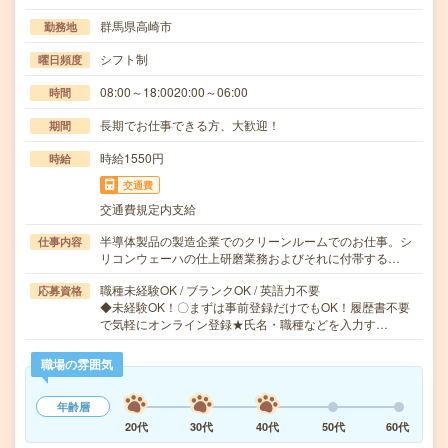
群馬県高崎市
勤務地
シフト制
曜日頻度
08:00～18:0020:00～06:00
時間
長期でお仕事できる方、大歓迎！
期間
時給1550円
時給
交通費
交通費規定内支給
半導体製品の製造企業でのクリーンルームでのお仕事。シ
仕事内容
リコンウェーハの仕上研磨業務およびそれに付帯する…
職種未経験OK / ブランクOK / 英語力不要
応募資格
◆未経験OK！〇まずは事前登録だけでもOK！履歴書不要
で気軽にオンライン登録★氏名・職種などを入力す…
職場の雰囲気
年齢層
20代
30代
40代
50代
60代