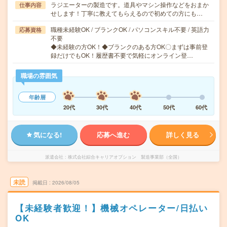
ラジエーターの製造です。道具やマシン操作などをおまか
仕事内容
せします！丁寧に教えてもらえるので初めての方にも…
職種未経験OK / ブランクOK / パソコンスキル不要 / 英語力
応募資格
不要
◆未経験の方OK！◆ブランクのある方OK〇まずは事前登
録だけでもOK！履歴書不要で気軽にオンライン登…
職場の雰囲気
年齢層
20代
30代
40代
50代
60代
気になる!
応募へ進む
詳しく見る
派遣会社
株式会社綜合キャリアオプション 製造事業部（全国）
未読
掲載日
2026/08/05
【未経験者歓迎！】機械オペレーター/日払い
OK