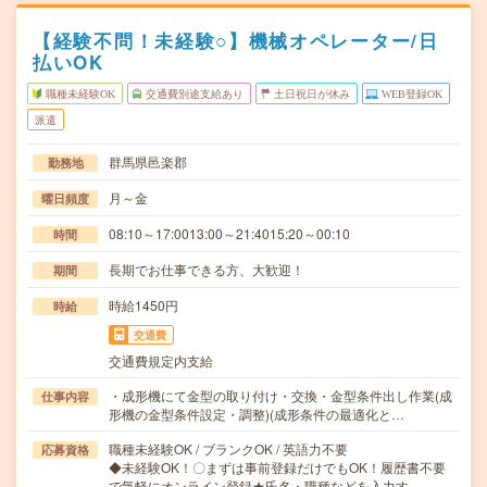
【経験不問！未経験○】機械オペレーター/日
払いOK
職種未経験OK
交通費別途支給あり
土日祝日が休み
WEB登録OK
派遣
群馬県邑楽郡
勤務地
月～金
曜日頻度
08:10～17:0013:00～21:4015:20～00:10
時間
長期でお仕事できる方、大歓迎！
期間
時給1450円
時給
交通費
交通費規定内支給
・成形機にて金型の取り付け・交換・金型条件出し作業(成
仕事内容
形機の金型条件設定・調整)(成形条件の最適化と…
職種未経験OK / ブランクOK / 英語力不要
応募資格
◆未経験OK！〇まずは事前登録だけでもOK！履歴書不要
で気軽にオンライン登録★氏名・職種などを入力す…