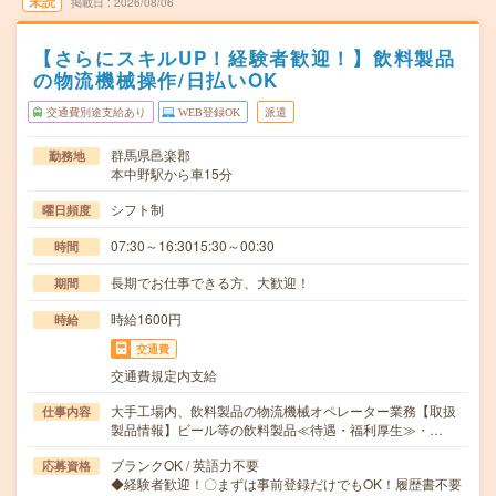
未読
掲載日
2026/08/06
【さらにスキルUP！経験者歓迎！】飲料製品
の物流機械操作/日払いOK
交通費別途支給あり
WEB登録OK
派遣
群馬県邑楽郡
勤務地
本中野駅から車15分
シフト制
曜日頻度
07:30～16:3015:30～00:30
時間
長期でお仕事できる方、大歓迎！
期間
時給1600円
時給
交通費
交通費規定内支給
大手工場内、飲料製品の物流機械オペレーター業務【取扱
仕事内容
製品情報】ビール等の飲料製品≪待遇・福利厚生≫・…
ブランクOK / 英語力不要
応募資格
◆経験者歓迎！〇まずは事前登録だけでもOK！履歴書不要