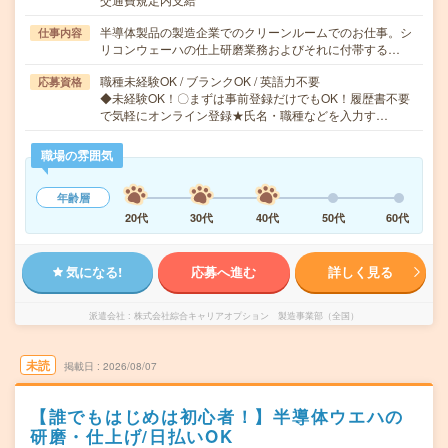
半導体製品の製造企業でのクリーンルームでのお仕事。シ
仕事内容
リコンウェーハの仕上研磨業務およびそれに付帯する…
職種未経験OK / ブランクOK / 英語力不要
応募資格
◆未経験OK！〇まずは事前登録だけでもOK！履歴書不要
で気軽にオンライン登録★氏名・職種などを入力す…
職場の雰囲気
年齢層
20代
30代
40代
50代
60代
気になる!
応募へ進む
詳しく見る
派遣会社
株式会社綜合キャリアオプション 製造事業部（全国）
未読
掲載日
2026/08/07
【誰でもはじめは初心者！】半導体ウエハの
研磨・仕上げ/日払いOK