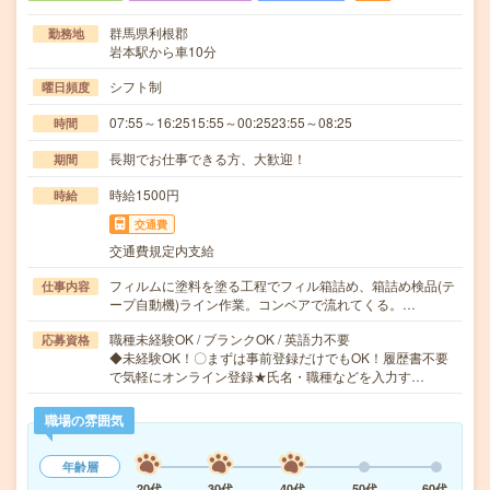
群馬県利根郡
勤務地
岩本駅から車10分
シフト制
曜日頻度
07:55～16:2515:55～00:2523:55～08:25
時間
長期でお仕事できる方、大歓迎！
期間
時給1500円
時給
交通費
交通費規定内支給
フィルムに塗料を塗る工程でフィル箱詰め、箱詰め検品(テ
仕事内容
ープ自動機)ライン作業。コンベアで流れてくる。…
職種未経験OK / ブランクOK / 英語力不要
応募資格
◆未経験OK！〇まずは事前登録だけでもOK！履歴書不要
で気軽にオンライン登録★氏名・職種などを入力す…
職場の雰囲気
年齢層
20代
30代
40代
50代
60代