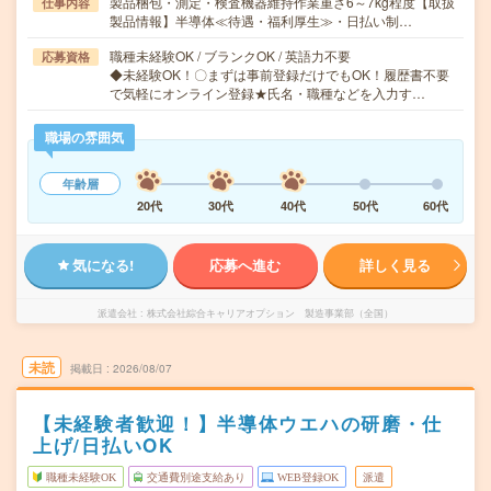
製品梱包・測定・検査機器維持作業重さ6～7kg程度【取扱
仕事内容
製品情報】半導体≪待遇・福利厚生≫・日払い制…
職種未経験OK / ブランクOK / 英語力不要
応募資格
◆未経験OK！〇まずは事前登録だけでもOK！履歴書不要
で気軽にオンライン登録★氏名・職種などを入力す…
職場の雰囲気
年齢層
20代
30代
40代
50代
60代
気になる!
応募へ進む
詳しく見る
派遣会社
株式会社綜合キャリアオプション 製造事業部（全国）
未読
掲載日
2026/08/07
【未経験者歓迎！】半導体ウエハの研磨・仕
上げ/日払いOK
職種未経験OK
交通費別途支給あり
WEB登録OK
派遣