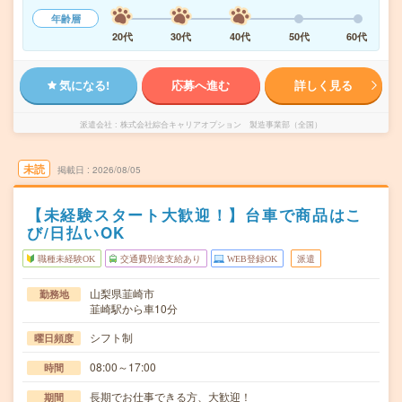
年齢層
20代
30代
40代
50代
60代
気になる!
応募へ進む
詳しく見る
派遣会社
株式会社綜合キャリアオプション 製造事業部（全国）
未読
掲載日
2026/08/05
【未経験スタート大歓迎！】台車で商品はこ
び/日払いOK
職種未経験OK
交通費別途支給あり
WEB登録OK
派遣
山梨県韮崎市
勤務地
韮崎駅から車10分
シフト制
曜日頻度
08:00～17:00
時間
長期でお仕事できる方、大歓迎！
期間