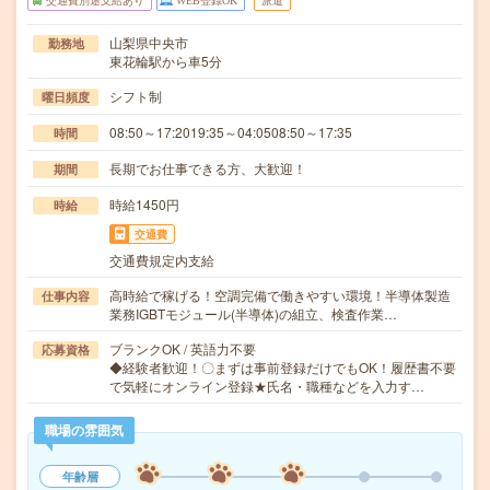
交通費別途支給あり
WEB登録OK
派遣
山梨県中央市
勤務地
東花輪駅から車5分
シフト制
曜日頻度
08:50～17:2019:35～04:0508:50～17:35
時間
長期でお仕事できる方、大歓迎！
期間
時給1450円
時給
交通費
交通費規定内支給
高時給で稼げる！空調完備で働きやすい環境！半導体製造
仕事内容
業務IGBTモジュール(半導体)の組立、検査作業…
ブランクOK / 英語力不要
応募資格
◆経験者歓迎！〇まずは事前登録だけでもOK！履歴書不要
で気軽にオンライン登録★氏名・職種などを入力す…
職場の雰囲気
年齢層