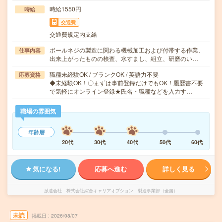
時給1550円
時給
交通費
交通費規定内支給
ボールネジの製造に関わる機械加工および付帯する作業、
仕事内容
出来上がったものの検査、水すまし、組立、研磨のい…
職種未経験OK / ブランクOK / 英語力不要
応募資格
◆未経験OK！〇まずは事前登録だけでもOK！履歴書不要
で気軽にオンライン登録★氏名・職種などを入力す…
職場の雰囲気
年齢層
20代
30代
40代
50代
60代
気になる!
応募へ進む
詳しく見る
派遣会社
株式会社綜合キャリアオプション 製造事業部（全国）
未読
掲載日
2026/08/07