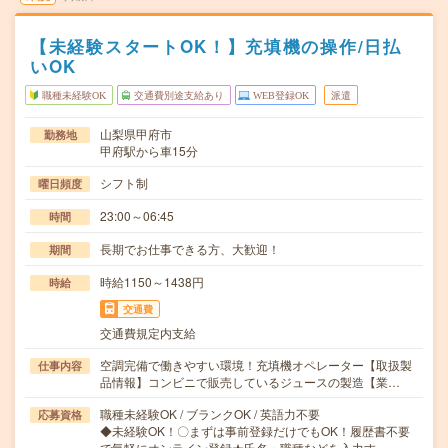
【未経験スタートOK！】充填機の操作/日払
いOK
職種未経験OK
交通費別途支給あり
WEB登録OK
派遣
山梨県甲府市
勤務地
甲府駅から車15分
シフト制
曜日頻度
23:00～06:45
時間
長期でお仕事できる方、大歓迎！
期間
時給1150～1438円
時給
交通費
交通費規定内支給
空調完備で働きやすい環境！充填機オペレーター【取扱製
仕事内容
品情報】コンビニで販売しているジュースの製造【業…
職種未経験OK / ブランクOK / 英語力不要
応募資格
◆未経験OK！〇まずは事前登録だけでもOK！履歴書不要
で気軽にオンライン登録★氏名・職種などを入力す…