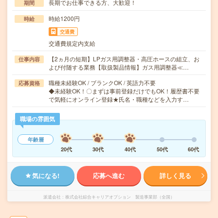
長期でお仕事できる方、大歓迎！
期間
時給1200円
時給
交通費
交通費規定内支給
【2ヵ月の短期】LPガス用調整器・高圧ホースの組立、お
仕事内容
よび付随する業務【取扱製品情報】ガス用調整器≪…
職種未経験OK / ブランクOK / 英語力不要
応募資格
◆未経験OK！〇まずは事前登録だけでもOK！履歴書不要
で気軽にオンライン登録★氏名・職種などを入力す…
職場の雰囲気
年齢層
20代
30代
40代
50代
60代
気になる!
応募へ進む
詳しく見る
派遣会社
株式会社綜合キャリアオプション 製造事業部（全国）