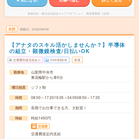
派遣会社
株式会社綜合キャリアオプション 製造事業部（全国）
未読
掲載日
2026/08/08
【アナタのスキル活かしませんか？】半導体
の組立・顕微鏡検査/日払いOK
交通費別途支給あり
WEB登録OK
派遣
山梨県中央市
勤務地
東花輪駅から車5分
シフト制
曜日頻度
08:50～17:2019:35～04:0508:50～17:35
時間
長期でお仕事できる方、大歓迎！
期間
時給1450円
時給
交通費
交通費規定内支給