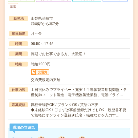
派遣
山梨県韮崎市
勤務地
韮崎駅から車7分
月～金
曜日頻度
08:50～17:45
時間
長期でお仕事できる方、大歓迎！
期間
時給1200円
時給
交通費
交通費規定内支給
土日祝休みでプライベート充実！半導体製造用制御盤・各
仕事内容
種制御ユニット製造、電子機器製造業務。電動ドライ…
職種未経験OK / ブランクOK / 英語力不要
応募資格
◆未経験OK！〇まずは事前登録だけでもOK！履歴書不要
で気軽にオンライン登録★氏名・職種などを入力す…
職場の雰囲気