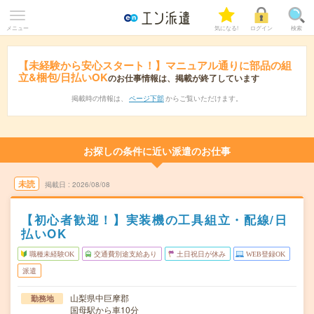
メニュー
気になる!
ログイン
検索
【未経験から安心スタート！】マニュアル通りに部品の組
立&梱包/日払いOK
のお仕事情報は、掲載が終了しています
掲載時の情報は、
ページ下部
からご覧いただけます。
お探しの条件に近い派遣のお仕事
未読
掲載日
2026/08/08
【初心者歓迎！】実装機の工具組立・配線/日
払いOK
職種未経験OK
交通費別途支給あり
土日祝日が休み
WEB登録OK
派遣
山梨県中巨摩郡
勤務地
国母駅から車10分