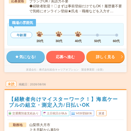
ブランクOK / 英語力不要
応募資格
◆経験者歓迎！〇まずは事前登録だけでもOK！履歴書不要
で気軽にオンライン登録★氏名・職種などを入力す…
職場の雰囲気
年齢層
20代
30代
40代
50代
60代
気になる!
応募へ進む
詳しく見る
派遣会社
株式会社綜合キャリアオプション 製造事業部（全国）
未読
掲載日
2026/08/06
【経験者向けマイスターワーク！】海底ケー
ブルの組立・測定入力/日払いOK
交通費別途支給あり
土日祝日が休み
WEB登録OK
派遣
山梨県大月市
勤務地
上大月駅から車5分