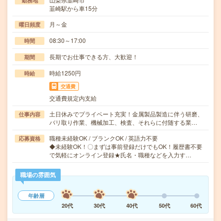
勤務地
韮崎駅から車15分
月～金
曜日頻度
08:30～17:00
時間
長期でお仕事できる方、大歓迎！
期間
時給1250円
時給
交通費
交通費規定内支給
土日休みでプライベート充実！金属製品製造に伴う研磨、
仕事内容
バリ取り作業、機械加工、検査、それらに付随する業…
職種未経験OK / ブランクOK / 英語力不要
応募資格
◆未経験OK！〇まずは事前登録だけでもOK！履歴書不要
で気軽にオンライン登録★氏名・職種などを入力す…
職場の雰囲気
年齢層
20代
30代
40代
50代
60代