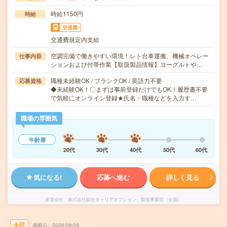
時給1150円
時給
交通費
交通費規定内支給
空調完備で働きやすい環境！レト台車運搬、機械オペレー
仕事内容
ションおよび付帯作業【取扱製品情報】ヨーグルトや…
職種未経験OK / ブランクOK / 英語力不要
応募資格
◆未経験OK！〇まずは事前登録だけでもOK！履歴書不要
で気軽にオンライン登録★氏名・職種などを入力す…
職場の雰囲気
年齢層
20代
30代
40代
50代
60代
気になる!
応募へ進む
詳しく見る
派遣会社
株式会社綜合キャリアオプション 製造事業部（全国）
未読
掲載日
2026/08/05