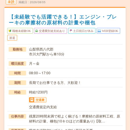
未読
掲載日
2026/08/05
【未経験でも活躍できる！】エンジン・ブレ
ーキの摩擦材の原材料の計量や梱包
職種未経験OK
交通費別途支給あり
土日祝日が休み
WEB登録OK
派遣
山梨県西八代郡
勤務地
市川大門駅から車10分
月～金
曜日頻度
08:00～17:00
時間
長期でお仕事できる方、大歓迎！
期間
時給1230円
時給
交通費
交通費規定内支給
残業20時間未満で程よく稼げる！摩擦材の原材料工程、原
仕事内容
材料の計量、梱包(10キロほどの重量あり)【取…