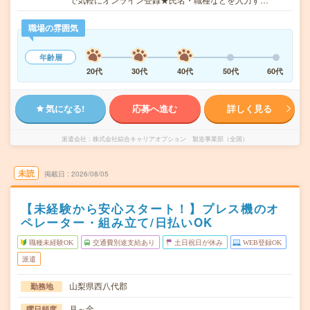
職場の雰囲気
年齢層
20代
30代
40代
50代
60代
気になる!
応募へ進む
詳しく見る
派遣会社
株式会社綜合キャリアオプション 製造事業部（全国）
未読
掲載日
2026/08/05
【未経験から安心スタート！】プレス機のオ
ペレーター・組み立て/日払いOK
職種未経験OK
交通費別途支給あり
土日祝日が休み
WEB登録OK
派遣
山梨県西八代郡
勤務地
月～金
曜日頻度