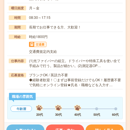
月～金
曜日頻度
08:30～17:15
時間
長期でお仕事できる方、大歓迎！
期間
時給1800円
時給
交通費
交通費規定内支給
(1)光ファイバーの組立。ドライバーや特殊工具を使い全て
仕事内容
手組みで行う。製品が細かい。(2)測定器OP…
ブランクOK / 英語力不要
応募資格
◆経験者歓迎！〇まずは事前登録だけでもOK！履歴書不要
で気軽にオンライン登録★氏名・職種などを入力す…
職場の雰囲気
年齢層
20代
30代
40代
50代
60代