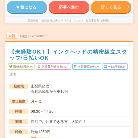
気になる!
応募へ進む
詳しく見る
派遣会社
株式会社綜合キャリアオプション 製造事業部（全国）
未読
掲載日
2026/08/05
【未経験OK！】インクヘッドの精密組立スタ
ッフ/日払いOK
職種未経験OK
交通費別途支給あり
土日祝日が休み
WEB登録OK
派遣
山梨県笛吹市
勤務地
石和温泉駅から車10分
月～金
曜日頻度
08:30～17:20
時間
長期でお仕事できる方、大歓迎！
期間
時給1250円
時給