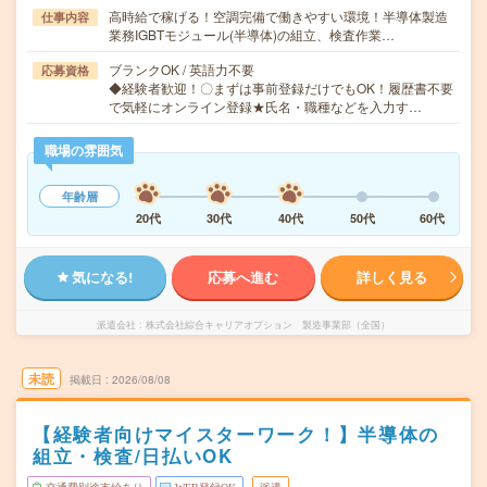
高時給で稼げる！空調完備で働きやすい環境！半導体製造
仕事内容
業務IGBTモジュール(半導体)の組立、検査作業…
ブランクOK / 英語力不要
応募資格
◆経験者歓迎！〇まずは事前登録だけでもOK！履歴書不要
で気軽にオンライン登録★氏名・職種などを入力す…
職場の雰囲気
年齢層
20代
30代
40代
50代
60代
気になる!
応募へ進む
詳しく見る
派遣会社
株式会社綜合キャリアオプション 製造事業部（全国）
未読
掲載日
2026/08/08
【経験者向けマイスターワーク！】半導体の
組立・検査/日払いOK