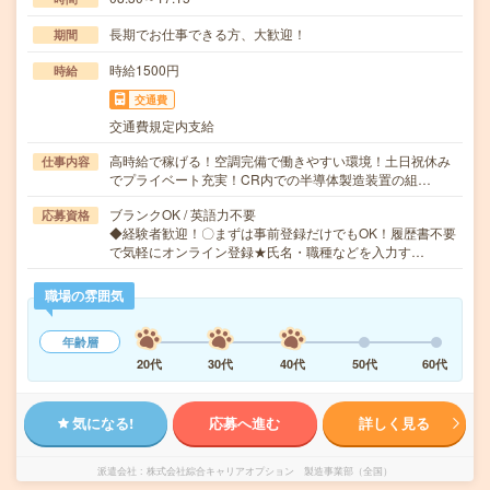
長期でお仕事できる方、大歓迎！
期間
時給1500円
時給
交通費
交通費規定内支給
高時給で稼げる！空調完備で働きやすい環境！土日祝休み
仕事内容
でプライベート充実！CR内での半導体製造装置の組…
ブランクOK / 英語力不要
応募資格
◆経験者歓迎！〇まずは事前登録だけでもOK！履歴書不要
で気軽にオンライン登録★氏名・職種などを入力す…
職場の雰囲気
年齢層
20代
30代
40代
50代
60代
気になる!
応募へ進む
詳しく見る
派遣会社
株式会社綜合キャリアオプション 製造事業部（全国）