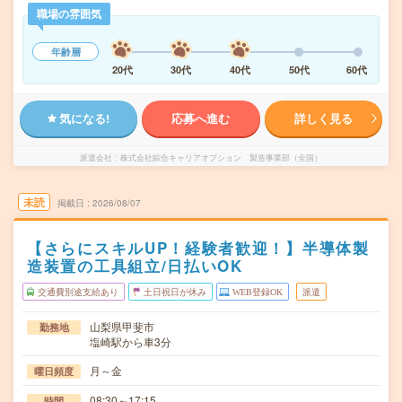
職場の雰囲気
年齢層
20代
30代
40代
50代
60代
気になる!
応募へ進む
詳しく見る
派遣会社
株式会社綜合キャリアオプション 製造事業部（全国）
未読
掲載日
2026/08/07
【さらにスキルUP！経験者歓迎！】半導体製
造装置の工具組立/日払いOK
交通費別途支給あり
土日祝日が休み
WEB登録OK
派遣
山梨県甲斐市
勤務地
塩崎駅から車3分
月～金
曜日頻度
08:30～17:15
時間