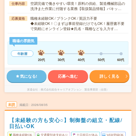
空調完備で働きやすい環境！原料の供給、製造機械部品の
仕事内容
洗浄また作業に付随する業務【取扱製品情報】パキッ…
職種未経験OK / ブランクOK / 英語力不要
応募資格
◆未経験OK！〇まずは事前登録だけでもOK！履歴書不要
で気軽にオンライン登録★氏名・職種などを入力す…
職場の雰囲気
年齢層
20代
30代
40代
50代
60代
気になる!
応募へ進む
詳しく見る
派遣会社
株式会社綜合キャリアオプション 製造事業部（全国）
未読
掲載日
2026/08/05
【未経験の方も安心○】制御盤の組立・配線/
日払いOK
職種未経験OK
交通費別途支給あり
土日祝日が休み
WEB登録OK