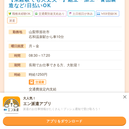
造など/日払いOK
職種未経験OK
交通費別途支給あり
土日祝日が休み
WEB登録OK
派遣
山梨県笛吹市
勤務地
石和温泉駅から車10分
月～金
曜日頻度
08:30～17:20
時間
長期でお仕事できる方、大歓迎！
期間
時給1250円
時給
交通費
交通費規定内支給
残業20時間未満で程よく稼げる！顧客ラベルを出し出荷状
大人気！
仕事内容
エン派遣アプリ
態までの梱包作業その他付随する業務外梱包一般環…
派遣のお仕事情報がたくさん！プッシュ通知で受け取ろう！
職種未経験OK / ブランクOK / 英語力不要
応募資格
◆未経験OK！〇まずは事前登録だけでもOK！履歴書不要
アプリをダウンロード
で気軽にオンライン登録★氏名・職種などを入力す…