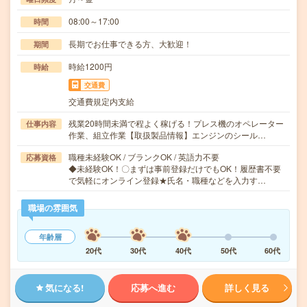
08:00～17:00
時間
長期でお仕事できる方、大歓迎！
期間
時給1200円
時給
交通費
交通費規定内支給
残業20時間未満で程よく稼げる！プレス機のオペレーター
仕事内容
作業、組立作業【取扱製品情報】エンジンのシール…
職種未経験OK / ブランクOK / 英語力不要
応募資格
◆未経験OK！〇まずは事前登録だけでもOK！履歴書不要
で気軽にオンライン登録★氏名・職種などを入力す…
職場の雰囲気
年齢層
20代
30代
40代
50代
60代
気になる!
応募へ進む
詳しく見る