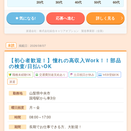
20代
30代
40代
50代
60代
気になる!
応募へ進む
詳しく見る
派遣会社
株式会社綜合キャリアオプション 製造事業部（全国）
未読
掲載日
2026/08/07
【初心者歓迎！】憧れの高収入Work！！部品
の検査/日払いOK
職種未経験OK
交通費別途支給あり
土日祝日が休み
WEB登録OK
派遣
山梨県中央市
勤務地
国母駅から車3分
月～金
曜日頻度
08:00～17:00
時間
長期でお仕事できる方、大歓迎！
期間