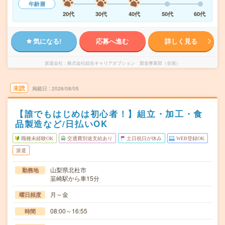
年齢層
20代
30代
40代
50代
60代
気になる!
応募へ進む
詳しく見る
派遣会社
株式会社綜合キャリアオプション 製造事業部（全国）
未読
掲載日
2026/08/05
【誰でもはじめは初心者！】組立・加工・食
品製造など/日払いOK
職種未経験OK
交通費別途支給あり
土日祝日が休み
WEB登録OK
派遣
山梨県北杜市
勤務地
韮崎駅から車15分
月～金
曜日頻度
08:00～16:55
時間