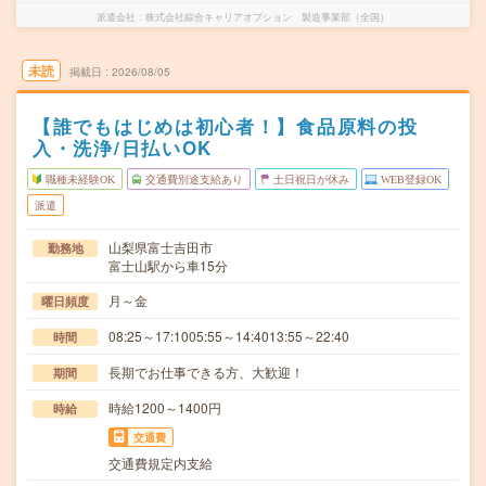
派遣会社
株式会社綜合キャリアオプション 製造事業部（全国）
未読
掲載日
2026/08/05
【誰でもはじめは初心者！】食品原料の投
入・洗浄/日払いOK
職種未経験OK
交通費別途支給あり
土日祝日が休み
WEB登録OK
派遣
山梨県富士吉田市
勤務地
富士山駅から車15分
月～金
曜日頻度
08:25～17:1005:55～14:4013:55～22:40
時間
長期でお仕事できる方、大歓迎！
期間
時給1200～1400円
時給
交通費
交通費規定内支給