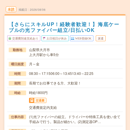
未読
掲載日
2026/08/06
【さらにスキルUP！経験者歓迎！】海底ケー
ブルの光ファイバー組立/日払いOK
交通費別途支給あり
土日祝日が休み
WEB登録OK
派遣
山梨県大月市
勤務地
上大月駅から車5分
月～金
曜日頻度
08:30～17:1506:00～13:4513:40～22:25
時間
長期でお仕事できる方、大歓迎！
期間
時給1800円
時給
交通費
交通費規定内支給
(1)光ファイバーの組立。ドライバーや特殊工具を使い全て
仕事内容
手組みで行う。製品が細かい。(2)測定器OP…