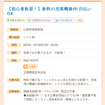
【初心者歓迎！】飲料の充填機操作/日払い
OK
職種未経験OK
交通費別途支給あり
WEB登録OK
派遣
山梨県南都留郡
勤務地
シフト制
曜日頻度
08:30～20:3020:30～08:30
時間
長期でお仕事できる方、大歓迎！
期間
時給1600円
時給
交通費
交通費規定内支給
時給で稼げる！ペットボトルに水を充填する部署で、充填
仕事内容
用の機械の各種操作や、トラブル対応(主に社員さん…
職種未経験OK / ブランクOK / 英語力不要
応募資格
◆未経験OK！〇まずは事前登録だけでもOK！履歴書不要
で気軽にオンライン登録★氏名・職種などを入力す…