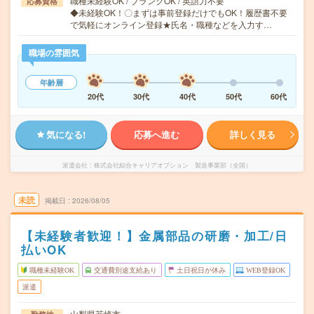
職種未経験OK / ブランクOK / 英語力不要
応募資格
◆未経験OK！〇まずは事前登録だけでもOK！履歴書不要
で気軽にオンライン登録★氏名・職種などを入力す…
職場の雰囲気
年齢層
20代
30代
40代
50代
60代
気になる!
応募へ進む
詳しく見る
派遣会社
株式会社綜合キャリアオプション 製造事業部（全国）
未読
掲載日
2026/08/05
【未経験者歓迎！】金属部品の研磨・加工/日
払いOK
職種未経験OK
交通費別途支給あり
土日祝日が休み
WEB登録OK
派遣
山梨県韮崎市