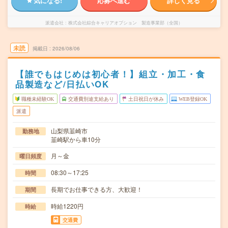
気になる!
応募へ進む
詳しく見る
派遣会社
株式会社綜合キャリアオプション 製造事業部（全国）
未読
掲載日
2026/08/06
【誰でもはじめは初心者！】組立・加工・食
品製造など/日払いOK
職種未経験OK
交通費別途支給あり
土日祝日が休み
WEB登録OK
派遣
山梨県韮崎市
勤務地
韮崎駅から車10分
月～金
曜日頻度
08:30～17:25
時間
長期でお仕事できる方、大歓迎！
期間
時給1220円
時給
交通費