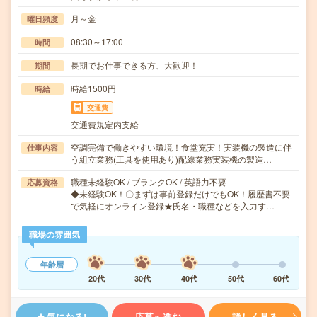
月～金
曜日頻度
08:30～17:00
時間
長期でお仕事できる方、大歓迎！
期間
時給1500円
時給
交通費
交通費規定内支給
空調完備で働きやすい環境！食堂充実！実装機の製造に伴
仕事内容
う組立業務(工具を使用あり)配線業務実装機の製造…
職種未経験OK / ブランクOK / 英語力不要
応募資格
◆未経験OK！〇まずは事前登録だけでもOK！履歴書不要
で気軽にオンライン登録★氏名・職種などを入力す…
職場の雰囲気
年齢層
20代
30代
40代
50代
60代
気になる!
応募へ進む
詳しく見る