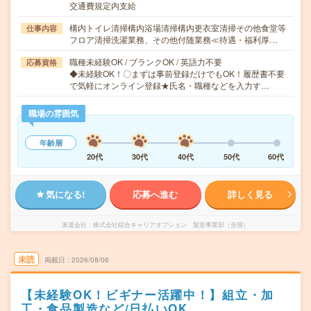
交通費規定内支給
構内トイレ清掃構内浴場清掃構内更衣室清掃その他食堂等
仕事内容
フロア清掃洗濯業務、その他付随業務≪待遇・福利厚…
職種未経験OK / ブランクOK / 英語力不要
応募資格
◆未経験OK！〇まずは事前登録だけでもOK！履歴書不要
で気軽にオンライン登録★氏名・職種などを入力す…
職場の雰囲気
年齢層
20代
30代
40代
50代
60代
気になる!
応募へ進む
詳しく見る
派遣会社
株式会社綜合キャリアオプション 製造事業部（全国）
未読
掲載日
2026/08/06
【未経験OK！ビギナー活躍中！】組立・加
工・食品製造など/日払いOK