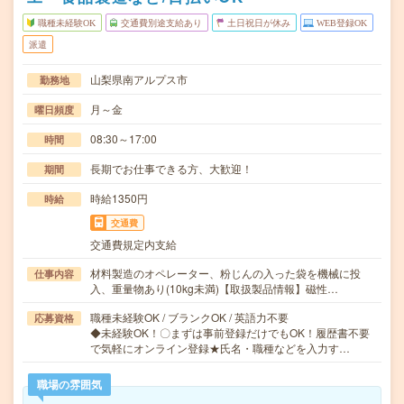
職種未経験OK
交通費別途支給あり
土日祝日が休み
WEB登録OK
派遣
山梨県南アルプス市
勤務地
月～金
曜日頻度
08:30～17:00
時間
長期でお仕事できる方、大歓迎！
期間
時給1350円
時給
交通費
交通費規定内支給
材料製造のオペレーター、粉じんの入った袋を機械に投
仕事内容
入、重量物あり(10kg未満)【取扱製品情報】磁性…
職種未経験OK / ブランクOK / 英語力不要
応募資格
◆未経験OK！〇まずは事前登録だけでもOK！履歴書不要
で気軽にオンライン登録★氏名・職種などを入力す…
職場の雰囲気