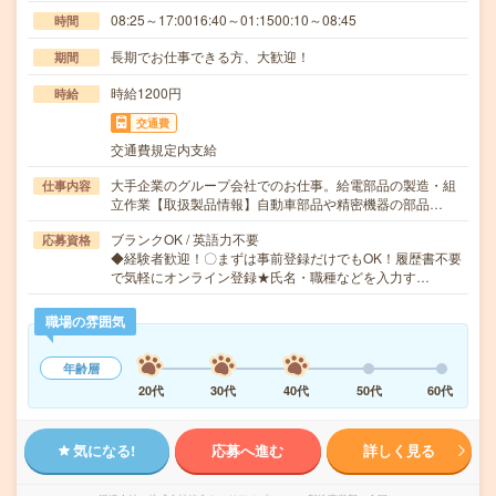
08:25～17:0016:40～01:1500:10～08:45
時間
長期でお仕事できる方、大歓迎！
期間
時給1200円
時給
交通費
交通費規定内支給
大手企業のグループ会社でのお仕事。給電部品の製造・組
仕事内容
立作業【取扱製品情報】自動車部品や精密機器の部品…
ブランクOK / 英語力不要
応募資格
◆経験者歓迎！〇まずは事前登録だけでもOK！履歴書不要
で気軽にオンライン登録★氏名・職種などを入力す…
職場の雰囲気
年齢層
20代
30代
40代
50代
60代
気になる!
応募へ進む
詳しく見る