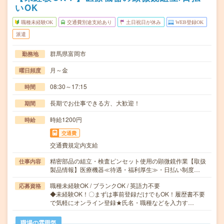
いOK
職種未経験OK
交通費別途支給あり
土日祝日が休み
WEB登録OK
派遣
群馬県富岡市
勤務地
月～金
曜日頻度
08:30～17:15
時間
長期でお仕事できる方、大歓迎！
期間
時給1200円
時給
交通費
交通費規定内支給
精密部品の組立・検査ピンセット使用の顕微鏡作業【取扱
仕事内容
製品情報】医療機器≪待遇・福利厚生≫・日払い制度…
職種未経験OK / ブランクOK / 英語力不要
応募資格
◆未経験OK！〇まずは事前登録だけでもOK！履歴書不要
で気軽にオンライン登録★氏名・職種などを入力す…
職場の雰囲気