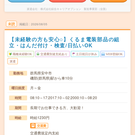
派遣会社
株式会社綜合キャリアオプション 製造事業部（全国）
未読
掲載日
2026/08/05
【未経験の方も安心○】くるま電装部品の組
立・はんだ付け・検査/日払いOK
職種未経験OK
交通費別途支給あり
土日祝日が休み
WEB登録OK
派遣
群馬県安中市
勤務地
磯部(群馬県)駅から車10分
月～金
曜日頻度
08:10～17:2017:10～02:2000:10～08:20
時間
長期でお仕事できる方、大歓迎！
期間
時給1230円
時給
交通費
交通費規定内支給