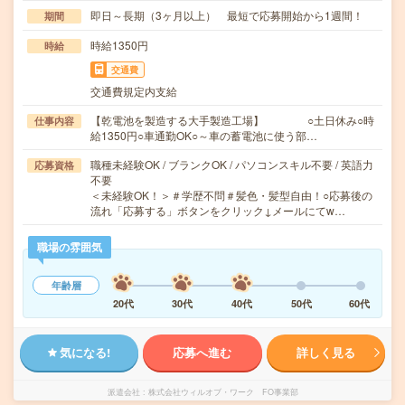
即日～長期（3ヶ月以上） 最短で応募開始から1週間！
期間
時給1350円
時給
交通費
交通費規定内支給
【乾電池を製造する大手製造工場】 ○土日休み○時
仕事内容
給1350円○車通勤OK○～車の蓄電池に使う部…
職種未経験OK / ブランクOK / パソコンスキル不要 / 英語力
応募資格
不要
＜未経験OK！＞＃学歴不問＃髪色・髪型自由！○応募後の
流れ「応募する」ボタンをクリック↓メールにてw…
職場の雰囲気
年齢層
20代
30代
40代
50代
60代
気になる!
応募へ進む
詳しく見る
派遣会社
株式会社ウィルオブ・ワーク FO事業部