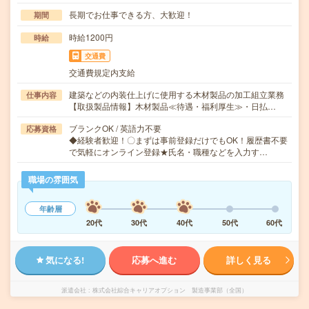
長期でお仕事できる方、大歓迎！
期間
時給1200円
時給
交通費
交通費規定内支給
建築などの内装仕上げに使用する木材製品の加工組立業務
仕事内容
【取扱製品情報】木材製品≪待遇・福利厚生≫・日払…
ブランクOK / 英語力不要
応募資格
◆経験者歓迎！〇まずは事前登録だけでもOK！履歴書不要
で気軽にオンライン登録★氏名・職種などを入力す…
職場の雰囲気
年齢層
20代
30代
40代
50代
60代
気になる!
応募へ進む
詳しく見る
派遣会社
株式会社綜合キャリアオプション 製造事業部（全国）