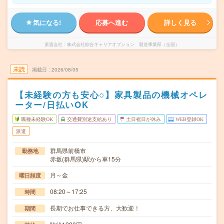
気になる!
応募へ進む
詳しく見る
派遣会社
株式会社綜合キャリアオプション 製造事業部（全国）
未読
掲載日
2026/08/05
【未経験の方も安心○】家具製品の機械オペレ
ーター/日払いOK
職種未経験OK
交通費別途支給あり
土日祝日が休み
WEB登録OK
派遣
群馬県前橋市
勤務地
赤坂(群馬県)駅から車15分
月～金
曜日頻度
08:20～17:25
時間
長期でお仕事できる方、大歓迎！
期間