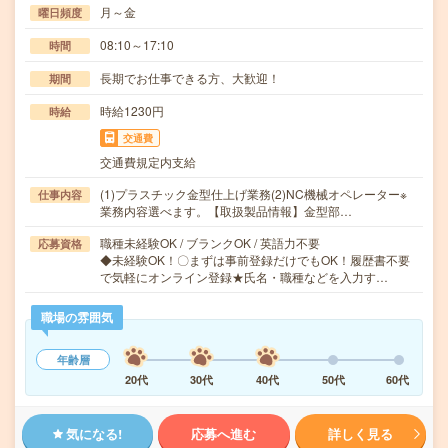
月～金
曜日頻度
08:10～17:10
時間
長期でお仕事できる方、大歓迎！
期間
時給1230円
時給
交通費
交通費規定内支給
(1)プラスチック金型仕上げ業務(2)NC機械オペレーター※
仕事内容
業務内容選べます。【取扱製品情報】金型部…
職種未経験OK / ブランクOK / 英語力不要
応募資格
◆未経験OK！〇まずは事前登録だけでもOK！履歴書不要
で気軽にオンライン登録★氏名・職種などを入力す…
職場の雰囲気
年齢層
20代
30代
40代
50代
60代
気になる!
応募へ進む
詳しく見る