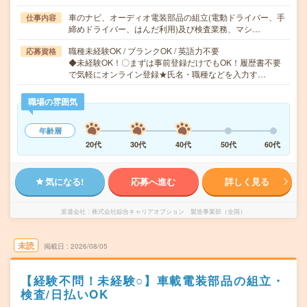
車のナビ、オーディオ電装部品の組立(電動ドライバー、手
仕事内容
締めドライバー、はんだ利用)及び検査業務、マシ…
職種未経験OK / ブランクOK / 英語力不要
応募資格
◆未経験OK！〇まずは事前登録だけでもOK！履歴書不要
で気軽にオンライン登録★氏名・職種などを入力す…
職場の雰囲気
年齢層
20代
30代
40代
50代
60代
気になる!
応募へ進む
詳しく見る
派遣会社
株式会社綜合キャリアオプション 製造事業部（全国）
未読
掲載日
2026/08/05
【経験不問！未経験○】車載電装部品の組立・
検査/日払いOK