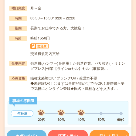
月～金
曜日頻度
06:30～15:3013:20～22:20
時間
長期でお仕事できる方、大歓迎！
期間
時給1650円
時給
交通費
交通費規定内支給
鍛造機(ハンマー)を使用した鍛造作業、バリ抜き(トリミン
仕事内容
グプレス)作業【ラインorセル】セル【取扱製…
職種未経験OK / ブランクOK / 英語力不要
応募資格
◆未経験OK！〇まずは事前登録だけでもOK！履歴書不要
で気軽にオンライン登録★氏名・職種などを入力す…
職場の雰囲気
年齢層
20代
30代
40代
50代
60代
気になる!
応募へ進む
詳しく見る