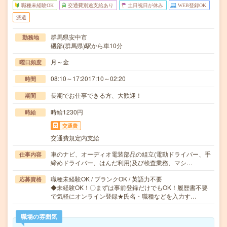
職種未経験OK
交通費別途支給あり
土日祝日が休み
WEB登録OK
派遣
群馬県安中市
勤務地
磯部(群馬県)駅から車10分
月～金
曜日頻度
08:10～17:2017:10～02:20
時間
長期でお仕事できる方、大歓迎！
期間
時給1230円
時給
交通費
交通費規定内支給
車のナビ、オーディオ電装部品の組立(電動ドライバー、手
仕事内容
締めドライバー、はんだ利用)及び検査業務、マシ…
職種未経験OK / ブランクOK / 英語力不要
応募資格
◆未経験OK！〇まずは事前登録だけでもOK！履歴書不要
で気軽にオンライン登録★氏名・職種などを入力す…
職場の雰囲気