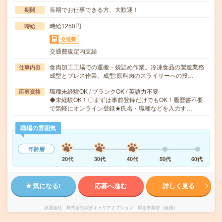
長期でお仕事できる方、大歓迎！
期間
時給1250円
時給
交通費
交通費規定内支給
食肉加工工場での運搬・袋詰め作業。冷凍食品の製造業務
仕事内容
成型とプレス作業。成型:原料肉のスライサーへの投…
職種未経験OK / ブランクOK / 英語力不要
応募資格
◆未経験OK！〇まずは事前登録だけでもOK！履歴書不要
で気軽にオンライン登録★氏名・職種などを入力す…
職場の雰囲気
年齢層
20代
30代
40代
50代
60代
気になる!
応募へ進む
詳しく見る
派遣会社
株式会社綜合キャリアオプション 製造事業部（全国）