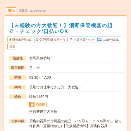
未読
掲載日
2026/08/05
【未経験の方大歓迎！】消毒保管機器の組
立・チェック/日払いOK
職種未経験OK
交通費別途支給あり
土日祝日が休み
WEB登録OK
派遣
群馬県伊勢崎市
勤務地
月～金
曜日頻度
08:30～17:00
時間
長期でお仕事できる方、大歓迎！
期間
時給1150円
時給
交通費
交通費規定内支給
厨房内器具の付属品の組立・バリ取り・ラベル剥がし(全て
仕事内容
軽作業・重量物無し)【取扱製品情報】厨房内器具…