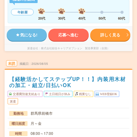
年齢層
20代
30代
40代
50代
60代
気になる!
応募へ進む
詳しく見る
派遣会社
株式会社綜合キャリアオプション 製造事業部（全国）
未読
掲載日
2026/08/05
【経験活かしてステップUP！！】内装用木材
の加工・組立/日払いOK
交通費別途支給あり
土日祝日が休み
残業なし
WEB登録OK
派遣
群馬県前橋市
勤務地
月～金
曜日頻度
08:00～17:00
時間