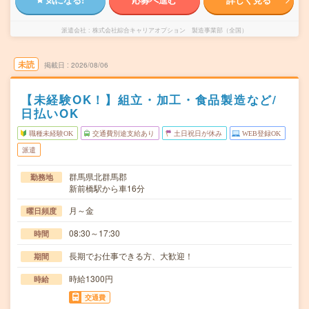
派遣会社
株式会社綜合キャリアオプション 製造事業部（全国）
未読
掲載日
2026/08/06
【未経験OK！】組立・加工・食品製造など/
日払いOK
職種未経験OK
交通費別途支給あり
土日祝日が休み
WEB登録OK
派遣
群馬県北群馬郡
勤務地
新前橋駅から車16分
月～金
曜日頻度
08:30～17:30
時間
長期でお仕事できる方、大歓迎！
期間
時給1300円
時給
交通費