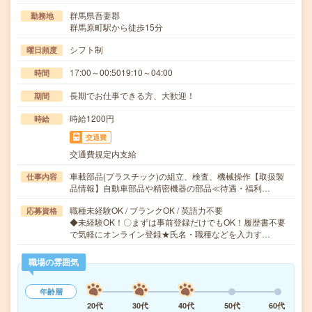
群馬県吾妻郡
勤務地
群馬原町駅から徒歩15分
シフト制
曜日頻度
17:00～00:5019:10～04:00
時間
長期でお仕事できる方、大歓迎！
期間
時給1200円
時給
交通費
交通費規定内支給
車載部品(プラスチック)の組立、検査、機械操作【取扱製
仕事内容
品情報】自動車部品や精密機器の部品≪待遇・福利…
職種未経験OK / ブランクOK / 英語力不要
応募資格
◆未経験OK！〇まずは事前登録だけでもOK！履歴書不要
で気軽にオンライン登録★氏名・職種などを入力す…
職場の雰囲気
年齢層
20代
30代
40代
50代
60代