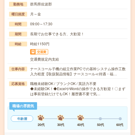
群馬県佐波郡
勤務地
月～金
曜日頻度
09:00～17:30
時間
長期でお仕事できる方、大歓迎！
期間
時給1150円
時給
交通費
交通費規定内支給
ナースコール子機の組立作業PCでの基幹システム操作工数
仕事内容
入力程度【取扱製品情報】ナースコール≪待遇・福…
職種未経験OK / ブランクOK / 英語力不要
応募資格
◆未経験OK！◆ExcelやWordの操作できる方歓迎！〇まず
は事前登録だけでもOK！履歴書不要で気…
職場の雰囲気
年齢層
20代
30代
40代
50代
60代