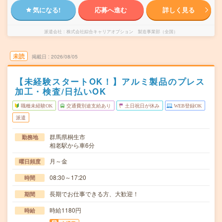
気になる!
応募へ進む
詳しく見る
派遣会社
株式会社綜合キャリアオプション 製造事業部（全国）
未読
掲載日
2026/08/05
【未経験スタートOK！】アルミ製品のプレス
加工・検査/日払いOK
職種未経験OK
交通費別途支給あり
土日祝日が休み
WEB登録OK
派遣
群馬県桐生市
勤務地
相老駅から車6分
月～金
曜日頻度
08:30～17:20
時間
長期でお仕事できる方、大歓迎！
期間
時給1180円
時給