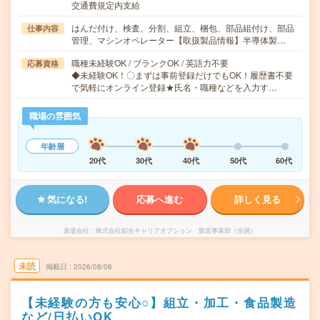
交通費規定内支給
はんだ付け、検査、分割、組立、梱包、部品組付け、部品
仕事内容
管理、マシンオペレーター【取扱製品情報】半導体製…
職種未経験OK / ブランクOK / 英語力不要
応募資格
◆未経験OK！〇まずは事前登録だけでもOK！履歴書不要
で気軽にオンライン登録★氏名・職種などを入力す…
職場の雰囲気
年齢層
20代
30代
40代
50代
60代
気になる!
応募へ進む
詳しく見る
派遣会社
株式会社綜合キャリアオプション 製造事業部（全国）
未読
掲載日
2026/08/06
【未経験の方も安心○】組立・加工・食品製造
など/日払いOK