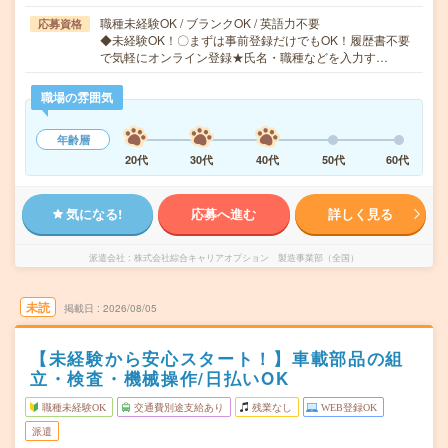
職種未経験OK / ブランクOK / 英語力不要
応募資格
◆未経験OK！〇まずは事前登録だけでもOK！履歴書不要
で気軽にオンライン登録★氏名・職種などを入力す…
職場の雰囲気
年齢層
20代
30代
40代
50代
60代
気になる!
応募へ進む
詳しく見る
派遣会社
株式会社綜合キャリアオプション 製造事業部（全国）
未読
掲載日
2026/08/05
【未経験から安心スタート！】車載部品の組
立・検査・機械操作/日払いOK
職種未経験OK
交通費別途支給あり
残業なし
WEB登録OK
派遣