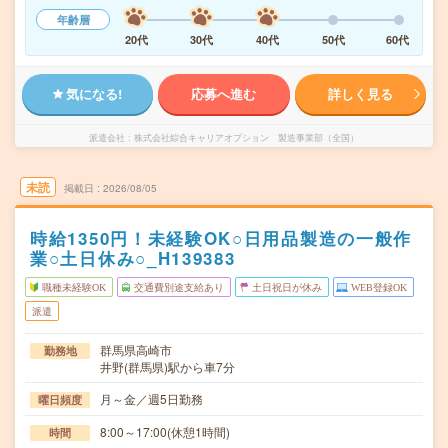
年齢層
20代
30代
40代
50代
60代
気になる!
応募へ進む
詳しく見る
派遣会社
株式会社綜合キャリアオプション 製造事業部（全国）
未読
掲載日
2026/08/05
時給1350円！未経験OK○日用品製造の一般作
業○土日休み○_H139383
職種未経験OK
交通費別途支給あり
土日祝日が休み
WEB登録OK
派遣
群馬県高崎市
勤務地
井野(群馬県)駅から車7分
月～金／週5日勤務
曜日頻度
8:00～17:00(休憩1時間)
時間