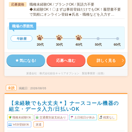
職種未経験OK / ブランクOK / 英語力不要
応募資格
◆未経験OK！〇まずは事前登録だけでもOK！履歴書不要
で気軽にオンライン登録★氏名・職種などを入力す…
職場の雰囲気
年齢層
20代
30代
40代
50代
60代
気になる!
応募へ進む
詳しく見る
派遣会社
株式会社綜合キャリアオプション 製造事業部（全国）
未読
掲載日
2026/08/05
【未経験でも大丈夫＊】ナースコール機器の
組立・データ入力/日払いOK
職種未経験OK
交通費別途支給あり
土日祝日が休み
残業なし
WEB登録OK
派遣