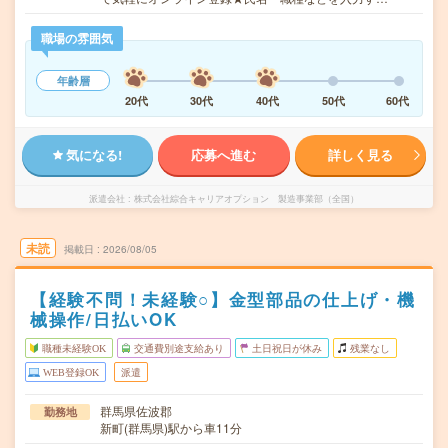
職場の雰囲気
年齢層
20代
30代
40代
50代
60代
気になる!
応募へ進む
詳しく見る
派遣会社
株式会社綜合キャリアオプション 製造事業部（全国）
未読
掲載日
2026/08/05
【経験不問！未経験○】金型部品の仕上げ・機
械操作/日払いOK
職種未経験OK
交通費別途支給あり
土日祝日が休み
残業なし
WEB登録OK
派遣
群馬県佐波郡
勤務地
新町(群馬県)駅から車11分