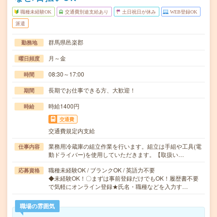
職種未経験OK
交通費別途支給あり
土日祝日が休み
WEB登録OK
派遣
群馬県邑楽郡
勤務地
月～金
曜日頻度
08:30～17:00
時間
長期でお仕事できる方、大歓迎！
期間
時給1400円
時給
交通費
交通費規定内支給
業務用冷蔵庫の組立作業を行います。組立は手組や工具(電
仕事内容
動ドライバー)を使用していただきます。【取扱い…
職種未経験OK / ブランクOK / 英語力不要
応募資格
◆未経験OK！〇まずは事前登録だけでもOK！履歴書不要
で気軽にオンライン登録★氏名・職種などを入力す…
職場の雰囲気