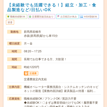
【未経験でも活躍できる！】組立・加工・食
品製造など/日払いOK
職種未経験OK
交通費別途支給あり
土日祝日が休み
WEB登録OK
派遣
群馬県前橋市
勤務地
赤坂(群馬県)駅から車15分
月～金
曜日頻度
08:20～17:25
時間
長期でお仕事できる方、大歓迎！
期間
時給1220円
時給
交通費
交通費規定内支給
機械オペレーター業務洗面台・システムキッチンのキャビ
仕事内容
ネットの製造【業務内容詳細】家具製品≪待遇・福利…
職種未経験OK / ブランクOK / 英語力不要
応募資格
◆未経験OK！〇まずは事前登録だけでもOK！履歴書不要
で気軽にオンライン登録★氏名・職種などを入力す…