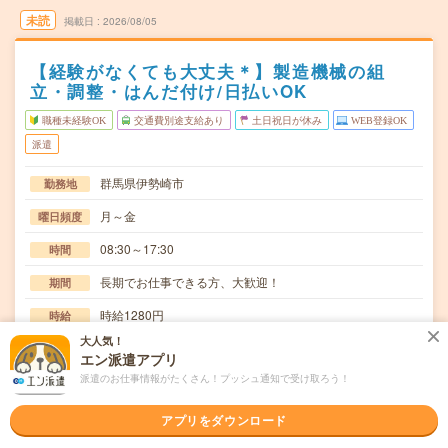
未読
掲載日
2026/08/05
【経験がなくても大丈夫＊】製造機械の組
立・調整・はんだ付け/日払いOK
職種未経験OK
交通費別途支給あり
土日祝日が休み
WEB登録OK
派遣
群馬県伊勢崎市
勤務地
月～金
曜日頻度
08:30～17:30
時間
長期でお仕事できる方、大歓迎！
期間
時給1280円
時給
大人気！
交通費
エン派遣アプリ
交通費規定内支給
派遣のお仕事情報がたくさん！プッシュ通知で受け取ろう！
精密機械の組立・調整、はんだ付けなどその他それに付随
仕事内容
する作業をお願いします。精密機械を1台完成させる…
アプリをダウンロード
職種未経験OK / ブランクOK / 英語力不要
応募資格