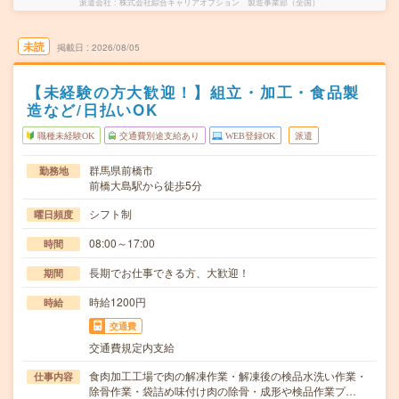
派遣会社
株式会社綜合キャリアオプション 製造事業部（全国）
未読
掲載日
2026/08/05
【未経験の方大歓迎！】組立・加工・食品製
造など/日払いOK
職種未経験OK
交通費別途支給あり
WEB登録OK
派遣
群馬県前橋市
勤務地
前橋大島駅から徒歩5分
シフト制
曜日頻度
08:00～17:00
時間
長期でお仕事できる方、大歓迎！
期間
時給1200円
時給
交通費
交通費規定内支給
食肉加工工場で肉の解凍作業・解凍後の検品水洗い作業・
仕事内容
除骨作業・袋詰め味付け肉の除骨・成形や検品作業プ…