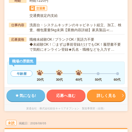
時給1220円
時給
交通費
交通費規定内支給
洗面台・システムキッチンのキャビネット組立、加工、検
仕事内容
査、梱包重量5kg未満【業務内容詳細】家具製品≪…
職種未経験OK / ブランクOK / 英語力不要
応募資格
◆未経験OK！〇まずは事前登録だけでもOK！履歴書不要
で気軽にオンライン登録★氏名・職種などを入力す…
職場の雰囲気
年齢層
20代
30代
40代
50代
60代
気になる!
応募へ進む
詳しく見る
派遣会社
株式会社綜合キャリアオプション 製造事業部（全国）
未読
掲載日
2026/08/05