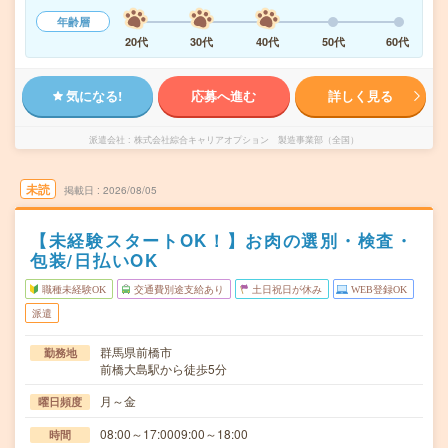
年齢層
20代
30代
40代
50代
60代
気になる!
応募へ進む
詳しく見る
派遣会社
株式会社綜合キャリアオプション 製造事業部（全国）
未読
掲載日
2026/08/05
【未経験スタートOK！】お肉の選別・検査・
包装/日払いOK
職種未経験OK
交通費別途支給あり
土日祝日が休み
WEB登録OK
派遣
群馬県前橋市
勤務地
前橋大島駅から徒歩5分
月～金
曜日頻度
08:00～17:0009:00～18:00
時間