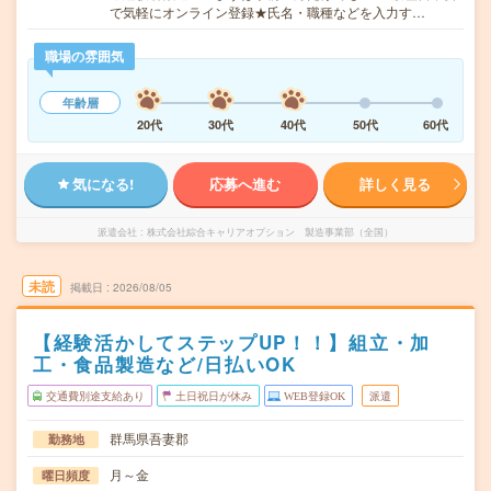
で気軽にオンライン登録★氏名・職種などを入力す…
職場の雰囲気
年齢層
20代
30代
40代
50代
60代
気になる!
応募へ進む
詳しく見る
派遣会社
株式会社綜合キャリアオプション 製造事業部（全国）
未読
掲載日
2026/08/05
【経験活かしてステップUP！！】組立・加
工・食品製造など/日払いOK
交通費別途支給あり
土日祝日が休み
WEB登録OK
派遣
群馬県吾妻郡
勤務地
月～金
曜日頻度