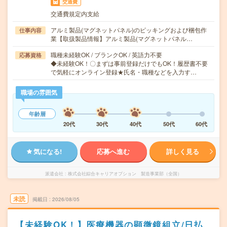
交通費
交通費規定内支給
アルミ製品(マグネットパネル)のピッキングおよび梱包作
仕事内容
業【取扱製品情報】アルミ製品(マグネットパネル…
職種未経験OK / ブランクOK / 英語力不要
応募資格
◆未経験OK！〇まずは事前登録だけでもOK！履歴書不要
で気軽にオンライン登録★氏名・職種などを入力す…
職場の雰囲気
年齢層
20代
30代
40代
50代
60代
気になる!
応募へ進む
詳しく見る
派遣会社
株式会社綜合キャリアオプション 製造事業部（全国）
未読
掲載日
2026/08/05
【未経験OK！】医療機器の顕微鏡組立/日払