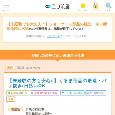
メニュー
気になる!
ログイン
検索
【未経験でも大丈夫＊】ショーケース部品の組立・ネジ締
め/日払いOK
のお仕事情報は、掲載が終了しています
掲載時の情報は、
ページ下部
からご覧いただけます。
お探しの条件に近い派遣のお仕事
未読
掲載日
2026/08/06
【未経験の方も安心○】くるま部品の鍛造・バ
リ抜き/日払いOK
職種未経験OK
交通費別途支給あり
土日祝日が休み
WEB登録OK
派遣
群馬県前橋市
勤務地
新前橋駅から車5分