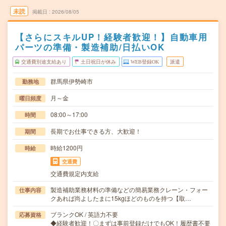
未読
掲載日
2026/08/05
【さらにスキルUP！経験者歓迎！】自動車用
パーツの準備・製造補助/日払いOK
交通費別途支給あり
土日祝日が休み
WEB登録OK
派遣
群馬県伊勢崎市
勤務地
月～金
曜日頻度
08:00～17:00
時間
長期でお仕事できる方、大歓迎！
期間
時給1200円
時給
交通費
交通費規定内支給
製造補助業務材料の準備などの簡易業務クレーン・フォー
仕事内容
クあれば尚よしたまに15kgほどのものを持つ【取…
ブランクOK / 英語力不要
応募資格
◆経験者歓迎！〇まずは事前登録だけでもOK！履歴書不要