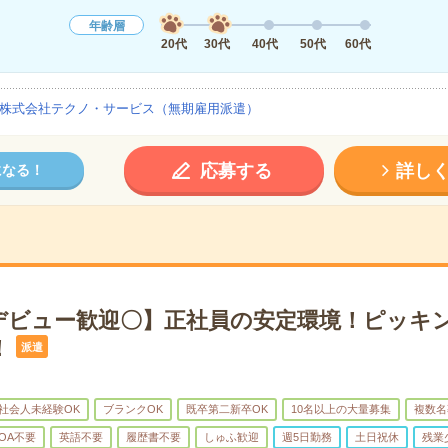
年齢層
20代
30代
40代
50代
60代
株式会社テクノ・サービス（無期雇用派遣）
応募する
詳し
になる！
デビュー歓迎〇】正社員の安定環境！ピッキ
！
派遣
社会人未経験OK
ブランクOK
既卒第二新卒OK
10名以上の大量募集
複数名
OA不要
英語不要
履歴書不要
しゅふ歓迎
週5日勤務
土日祝休
残業