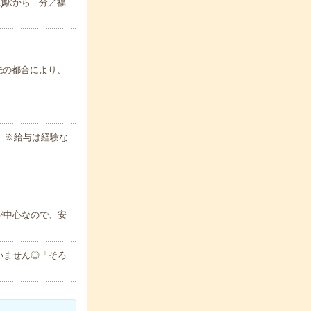
)駅から---分／福
属先の都合により、
 ※給与は経験な
が中心なので、安
いません◎「そろ