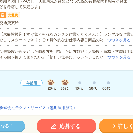
月給19万円～24万円 ★配属先が変更となった際の待機期間も給与が発生！
どを考慮して決定します
交通費
交通費支給
【未経験歓迎！すぐ覚えられるカンタン作業がたくさん！】シンプルな作業
心してスタートできます〇▼具体的なお仕事内容〇商品の箱…
つづきを見る
＼未経験から安定した働き方を目指したい方歓迎！／経験・資格・学歴は問
そろ腰を据えて働きたい」「新しい仕事にチャレンジしたい…
つづきを見る
年齢層
20代
30代
40代
50代
60代
株式会社テクノ・サービス（無期雇用派遣）
応募する
詳し
になる！