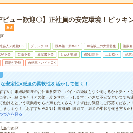
デビュー歓迎〇】正社員の安定環境！ピッキ
！
派遣
区
社会人未経験OK
ブランクOK
既卒第二新卒OK
10名以上の大量募集
複数名
OA不要
英語不要
履歴書不要
しゅふ歓迎
週5日勤務
土日祝休
残業
職場が分煙
自転車・バイクOK
！
うな安定性×派遣の柔軟性を活かして働く！
すすめ】未経験歓迎のお仕事多数で、バイトの経験もなく働けるか不安・・
当者が一緒にキャリアの第一歩をサポートします！小さな不安などいつでも
て働けるという就業者からの声もたくさん！まずはお気軽にご応募ください
しましょう！【おすすめPOINT】無期雇用派遣で、派遣の柔軟な働き方＆正
つづきを見る
広島市西区