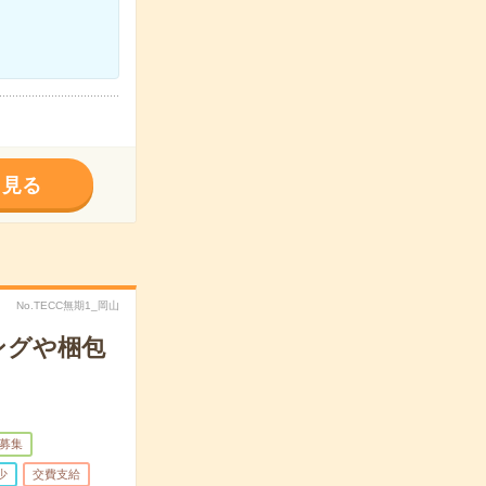
く見る
No.TECC無期1_岡山
ングや梱包
募集
少
交費支給