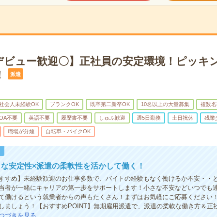
デビュー歓迎〇】正社員の安定環境！ピッキ
！
派遣
社会人未経験OK
ブランクOK
既卒第二新卒OK
10名以上の大量募集
複数名
OA不要
英語不要
履歴書不要
しゅふ歓迎
週5日勤務
土日祝休
残業
職場が分煙
自転車・バイクOK
！
うな安定性×派遣の柔軟性を活かして働く！
すすめ】未経験歓迎のお仕事多数で、バイトの経験もなく働けるか不安・・
当者が一緒にキャリアの第一歩をサポートします！小さな不安などいつでも
て働けるという就業者からの声もたくさん！まずはお気軽にご応募ください
しましょう！【おすすめPOINT】無期雇用派遣で、派遣の柔軟な働き方＆正
つづきを見る