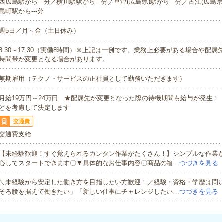
西広島駅から---分／横川駅駅から---分／草津(広島県)駅から---分／古江(広島県
島町駅から---分
週5日／月～金（土日休み）
8:30～17:30（実働8時間）※上記は一例です。業務上必要がある場合や配
時間帯が変更となる場合があります。
無期雇用（テクノ・サービスの正社員として勤務いただきます）
月給19万円～24万円 ★配属先が変更となった際の待機期間も給与が発生！
どを考慮して決定します
交通費
交通費支給
【未経験歓迎！すぐ覚えられるカンタン作業がたくさん！】シンプルな作業
心してスタートできます〇▼具体的なお仕事内容〇商品の箱…
つづきを見る
＼未経験から安定した働き方を目指したい方歓迎！／経験・資格・学歴は問
そろ腰を据えて働きたい」「新しい仕事にチャレンジしたい…
つづきを見る