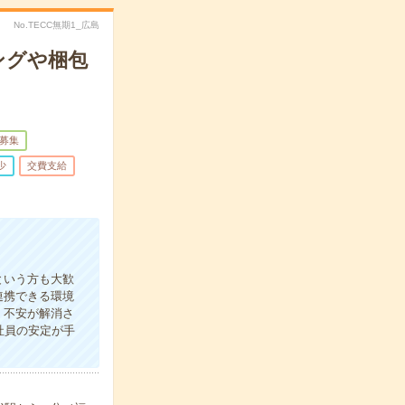
No.TECC無期1_広島
ングや梱包
募集
少
交費支給
という方も大歓
連携できる環境
！不安が解消さ
社員の安定が手