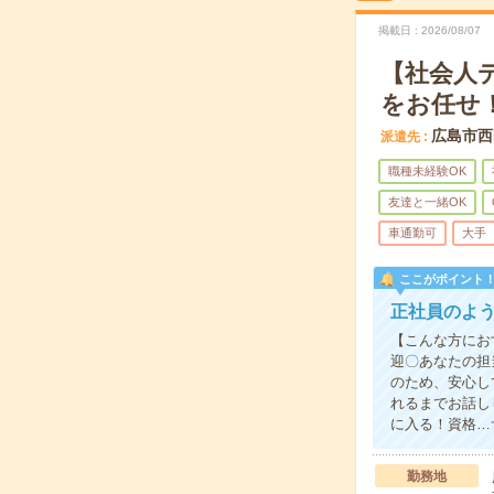
掲載日
2026/08/07
【社会人
をお任せ
広島市西
派遣先
職種未経験OK
友達と一緒OK
車通勤可
大手
ここがポイント
正社員のよ
【こんな方にお
迎〇あなたの担
のため、安心し
れるまでお話し
に入る！資格…
勤務地