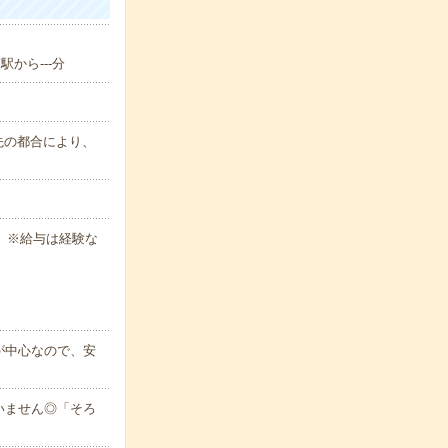
駅から---分
属先の都合により、
 ※給与は経験な
が中心なので、安
いません◎「そろ