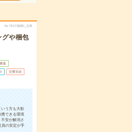
No.TECC無期1_広島
ングや梱包
募集
少
交費支給
という方も大歓
連携できる環境
！不安が解消さ
社員の安定が手