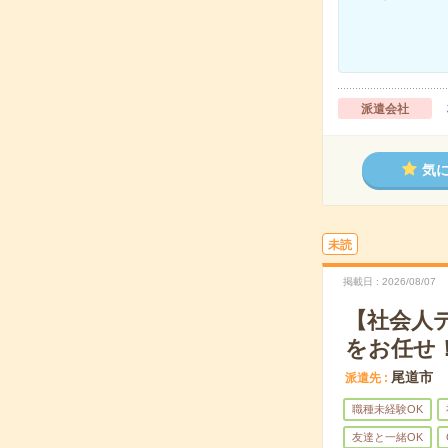
派遣会社
気
未読
掲載日
2026/08/07
【社会人
をお任せ
尾道市
派遣先
職種未経験OK
友達と一緒OK