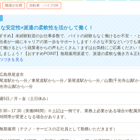
職場が分煙
自転車・バイクOK
！
うな安定性×派遣の柔軟性を活かして働く！
すすめ】未経験歓迎のお仕事多数で、バイトの経験もなく働けるか不安・・
当者が一緒にキャリアの第一歩をサポートします！小さな不安などいつでも
て働けるという就業者からの声もたくさん！まずはお気軽にご応募ください
しましょう！【おすすめPOINT】無期雇用派遣で、派遣の柔軟な働き方＆正
つづきを見る
広島県尾道市
尾道駅から---分／東尾道駅から---分／新尾道駅から---分／山麓(千光寺山)駅から
光寺山)駅から---分
週5日／月～金（土日休み）
8:30～17:30（実働8時間）※上記は一例です。業務上必要がある場合や配
時間帯が変更となる場合があります。
無期雇用（テクノ・サービスの正社員として勤務いただきます）