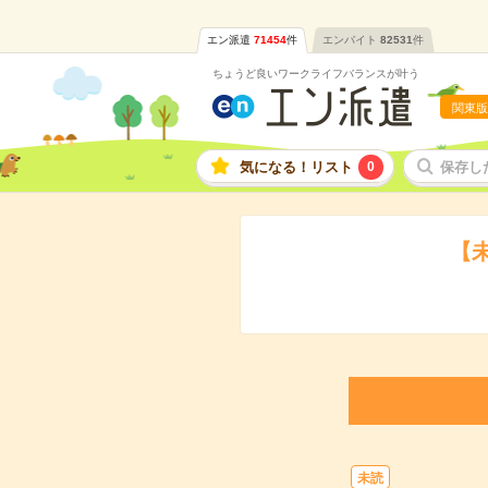
エン派遣
71454
件
エンバイト
82531
件
ちょうど良いワークライフバランスが叶う
関東版
気になる！リスト
0
保存し
【
未読