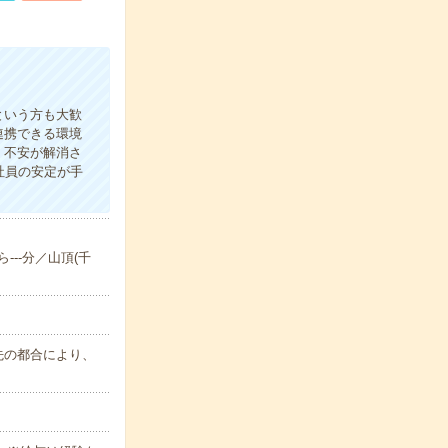
という方も大歓
連携できる環境
！不安が解消さ
社員の安定が手
---分／山頂(千
属先の都合により、