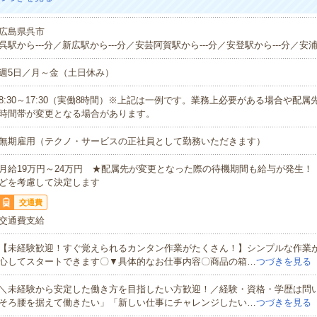
広島県呉市
呉駅から---分／新広駅から---分／安芸阿賀駅から---分／安登駅から---分／安浦
週5日／月～金（土日休み）
8:30～17:30（実働8時間）※上記は一例です。業務上必要がある場合や配
時間帯が変更となる場合があります。
無期雇用（テクノ・サービスの正社員として勤務いただきます）
月給19万円～24万円 ★配属先が変更となった際の待機期間も給与が発生！
どを考慮して決定します
交通費
交通費支給
【未経験歓迎！すぐ覚えられるカンタン作業がたくさん！】シンプルな作業
心してスタートできます〇▼具体的なお仕事内容〇商品の箱…
つづきを見る
＼未経験から安定した働き方を目指したい方歓迎！／経験・資格・学歴は問
そろ腰を据えて働きたい」「新しい仕事にチャレンジしたい…
つづきを見る