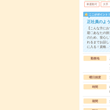
車通勤可
大手
ここがポイント
正社員のよ
【こんな方にお
迎〇あなたの担
のため、安心し
れるまでお話し
に入る！資格…
勤務地
曜日頻度
時間
期間