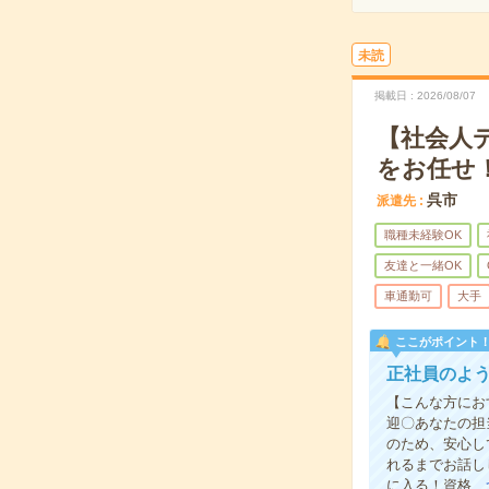
未読
掲載日
2026/08/07
【社会人
をお任せ
呉市
派遣先
職種未経験OK
友達と一緒OK
車通勤可
大手
ここがポイント
正社員のよ
【こんな方にお
迎〇あなたの担
のため、安心し
れるまでお話し
に入る！資格…