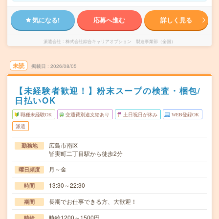
気になる!
応募へ進む
詳しく見る
派遣会社
株式会社綜合キャリアオプション 製造事業部（全国）
未読
掲載日
2026/08/05
【未経験者歓迎！】粉末スープの検査・梱包/
日払いOK
職種未経験OK
交通費別途支給あり
土日祝日が休み
WEB登録OK
派遣
広島市南区
勤務地
皆実町二丁目駅から徒歩2分
月～金
曜日頻度
13:30～22:30
時間
長期でお仕事できる方、大歓迎！
期間
時給1200～1500円
時給