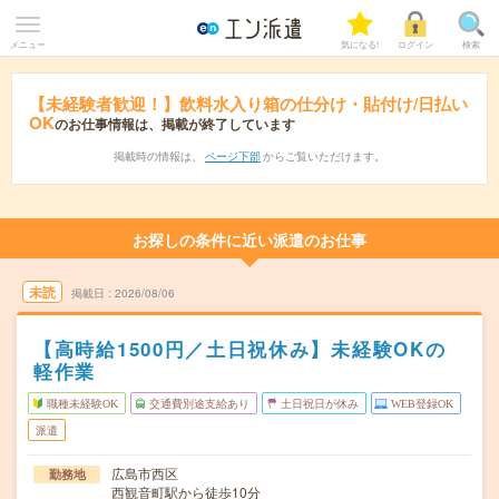
メニュー
気になる!
ログイン
検索
【未経験者歓迎！】飲料水入り箱の仕分け・貼付け/日払い
OK
のお仕事情報は、掲載が終了しています
掲載時の情報は、
ページ下部
からご覧いただけます。
お探しの条件に近い派遣のお仕事
未読
掲載日
2026/08/06
【高時給1500円／土日祝休み】未経験OKの
軽作業
職種未経験OK
交通費別途支給あり
土日祝日が休み
WEB登録OK
派遣
広島市西区
勤務地
西観音町駅から徒歩10分