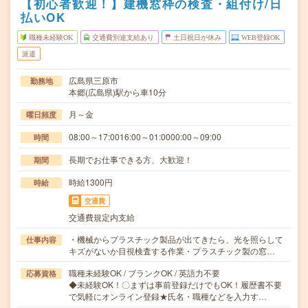
【初心者歓迎！】建機窓枠の検査・組付け/日
払いOK
職種未経験OK
交通費別途支給あり
土日祝日が休み
WEB登録OK
派遣
広島県三原市
勤務地
本郷(広島県)駅から車10分
月～金
曜日頻度
08:00～17:0016:00～01:0000:00～09:00
時間
長期でお仕事できる方、大歓迎！
期間
時給1300円
時給
交通費
交通費規定内支給
・機械からプラスチック製品が出てきたら、光を照らして
仕事内容
キズがないか目視検査する作業・プラスチック製の窓…
職種未経験OK / ブランクOK / 英語力不要
応募資格
◆未経験OK！〇まずは事前登録だけでもOK！履歴書不要
で気軽にオンライン登録★氏名・職種などを入力す…