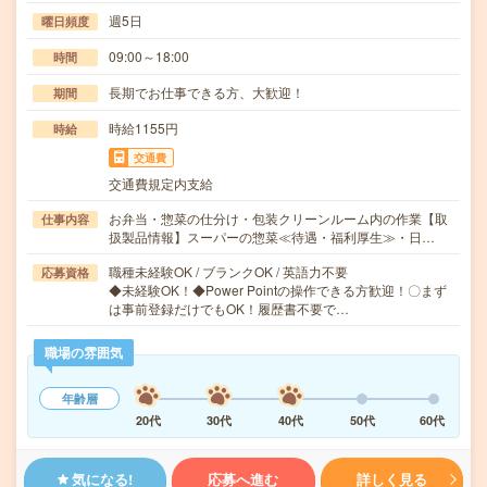
週5日
曜日頻度
09:00～18:00
時間
長期でお仕事できる方、大歓迎！
期間
時給1155円
時給
交通費
交通費規定内支給
お弁当・惣菜の仕分け・包装クリーンルーム内の作業【取
仕事内容
扱製品情報】スーパーの惣菜≪待遇・福利厚生≫・日…
職種未経験OK / ブランクOK / 英語力不要
応募資格
◆未経験OK！◆Power Pointの操作できる方歓迎！〇まず
は事前登録だけでもOK！履歴書不要で…
職場の雰囲気
年齢層
20代
30代
40代
50代
60代
気になる!
応募へ進む
詳しく見る