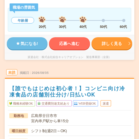
職場の雰囲気
年齢層
20代
30代
40代
50代
60代
気になる!
応募へ進む
詳しく見る
派遣会社
株式会社綜合キャリアオプション 製造事業部（全国）
未読
掲載日
2026/08/05
【誰でもはじめは初心者！】コンビニ向け冷
凍食品の店舗別仕分け/日払いOK
職種未経験OK
交通費別途支給あり
WEB登録OK
派遣
広島県廿日市市
勤務地
宮内串戸駅から車15分
シフト制(週2日～OK)
曜日頻度