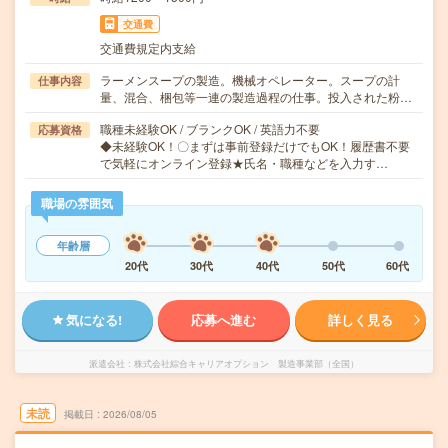
交通費
交通費規定内支給
ラーメンスープの製造。機械オペレーター。スープの計
仕事内容
量、混合、梱包等一連の製造過程の仕事。投入された粉…
職種未経験OK / ブランクOK / 英語力不要
応募資格
◆未経験OK！〇まずは事前登録だけでもOK！履歴書不要
で気軽にオンライン登録★氏名・職種などを入力す…
職場の雰囲気
年齢層
20代
30代
40代
50代
60代
気になる!
応募へ進む
詳しく見る
派遣会社
株式会社綜合キャリアオプション 製造事業部（全国）
未読
掲載日
2026/08/05