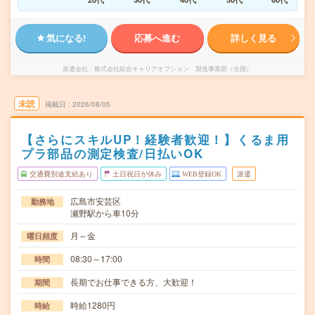
気になる!
応募へ進む
詳しく見る
派遣会社
株式会社綜合キャリアオプション 製造事業部（全国）
未読
掲載日
2026/08/05
【さらにスキルUP！経験者歓迎！】くるま用
プラ部品の測定検査/日払いOK
交通費別途支給あり
土日祝日が休み
WEB登録OK
派遣
広島市安芸区
勤務地
瀬野駅から車10分
月～金
曜日頻度
08:30～17:00
時間
長期でお仕事できる方、大歓迎！
期間
時給1280円
時給