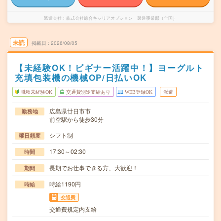
派遣会社
株式会社綜合キャリアオプション 製造事業部（全国）
未読
掲載日
2026/08/05
【未経験OK！ビギナー活躍中！】ヨーグルト
充填包装機の機械OP/日払いOK
職種未経験OK
交通費別途支給あり
WEB登録OK
派遣
広島県廿日市市
勤務地
前空駅から徒歩30分
シフト制
曜日頻度
17:30～02:30
時間
長期でお仕事できる方、大歓迎！
期間
時給1190円
時給
交通費
交通費規定内支給