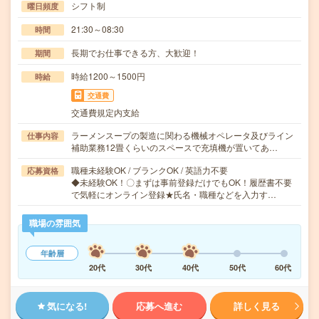
シフト制
曜日頻度
21:30～08:30
時間
長期でお仕事できる方、大歓迎！
期間
時給1200～1500円
時給
交通費
交通費規定内支給
ラーメンスープの製造に関わる機械オペレータ及びライン
仕事内容
補助業務12畳くらいのスペースで充填機が置いてあ…
職種未経験OK / ブランクOK / 英語力不要
応募資格
◆未経験OK！〇まずは事前登録だけでもOK！履歴書不要
で気軽にオンライン登録★氏名・職種などを入力す…
職場の雰囲気
年齢層
20代
30代
40代
50代
60代
気になる!
応募へ進む
詳しく見る