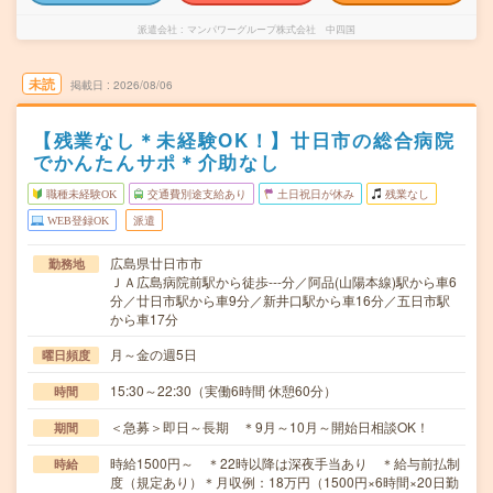
派遣会社
マンパワーグループ株式会社 中四国
未読
掲載日
2026/08/06
【残業なし＊未経験OK！】廿日市の総合病院
でかんたんサポ＊介助なし
職種未経験OK
交通費別途支給あり
土日祝日が休み
残業なし
WEB登録OK
派遣
広島県廿日市市
勤務地
ＪＡ広島病院前駅から徒歩---分／阿品(山陽本線)駅から車6
分／廿日市駅から車9分／新井口駅から車16分／五日市駅
から車17分
月～金の週5日
曜日頻度
15:30～22:30（実働6時間 休憩60分）
時間
＜急募＞即日～長期 ＊9月～10月～開始日相談OK！
期間
時給1500円～ ＊22時以降は深夜手当あり ＊給与前払制
時給
度（規定あり）＊月収例：18万円（1500円×6時間×20日勤