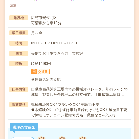
派遣
広島市安佐北区
勤務地
可部駅から車10分
月～金
曜日頻度
09:00～18:0021:00～06:00
時間
長期でお仕事できる方、大歓迎！
期間
時給1190円
時給
交通費
交通費規定内支給
自動車部品製造工場内での機械オペレータ。別のラインで
仕事内容
成型、製造した金属部品の組立作業。【取扱製品情報…
職種未経験OK / ブランクOK / 英語力不要
応募資格
◆未経験OK！〇まずは事前登録だけでもOK！履歴書不要
で気軽にオンライン登録★氏名・職種などを入力す…
職場の雰囲気