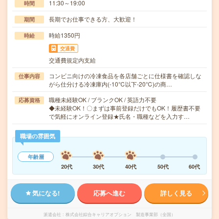
11:30～19:00
時間
長期でお仕事できる方、大歓迎！
期間
時給1350円
時給
交通費
交通費規定内支給
コンビニ向けの冷凍食品を各店舗ごとに仕様書を確認しな
仕事内容
がら仕分ける冷凍庫内(-10℃以下-20℃)の商…
職種未経験OK / ブランクOK / 英語力不要
応募資格
◆未経験OK！〇まずは事前登録だけでもOK！履歴書不要
で気軽にオンライン登録★氏名・職種などを入力す…
職場の雰囲気
年齢層
20代
30代
40代
50代
60代
気になる!
応募へ進む
詳しく見る
派遣会社
株式会社綜合キャリアオプション 製造事業部（全国）