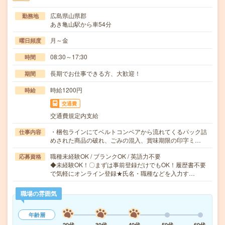
広島県山県郡
勤務地
あき亀山駅から車54分
月～金
曜日頻度
08:30～17:30
時間
長期でお仕事できる方、大歓迎！
期間
時給1200円
時給
交通費
交通費規定内支給
・梱包ラインにてベルトコンベアから流れてくるパック詰
仕事内容
めされた商品の破れ、ごみの混入、賞味期限の印字ミ…
職種未経験OK / ブランクOK / 英語力不要
応募資格
◆未経験OK！〇まずは事前登録だけでもOK！履歴書不要
で気軽にオンライン登録★氏名・職種などを入力す…
職場の雰囲気
年齢層
20代
30代
40代
50代
60代