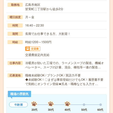
広島市南区
勤務地
皆実町二丁目駅から徒歩2分
月～金
曜日頻度
16:40～22:30
時間
長期でお仕事できる方、大歓迎！
期間
時給1200～1500円
時給
交通費
交通費規定内支給
冷暖房が効いた工場での、ラーメンスープの製造。機械オ
仕事内容
ペレーター。スープの計量、混合、梱包等一連の製造…
職種未経験OK / ブランクOK / 英語力不要
応募資格
◆未経験OK！〇まずは事前登録だけでもOK！履歴書不要
で気軽にオンライン登録★氏名・職種などを入力す…
職場の雰囲気
年齢層
20代
30代
40代
50代
60代