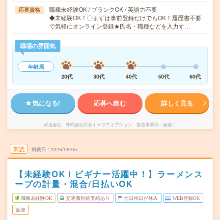
職種未経験OK / ブランクOK / 英語力不要
応募資格
◆未経験OK！〇まずは事前登録だけでもOK！履歴書不要
で気軽にオンライン登録★氏名・職種などを入力す…
職場の雰囲気
年齢層
20代
30代
40代
50代
60代
気になる!
応募へ進む
詳しく見る
派遣会社
株式会社綜合キャリアオプション 製造事業部（全国）
未読
掲載日
2026/08/05
【未経験OK！ビギナー活躍中！】ラーメンス
ープの計量・混合/日払いOK
職種未経験OK
交通費別途支給あり
土日祝日が休み
WEB登録OK
派遣