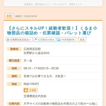
派遣会社
株式会社ルフト・メディカルケア 広島オフィス
未読
掲載日
2026/08/06
【さらにスキルUP！経験者歓迎！】くるま小
物部品の箱詰め・伝票確認・パレット運び
交通費別途支給あり
土日祝日が休み
WEB登録OK
派遣
広島県安芸郡
勤務地
矢野駅から徒歩24分
月～金
曜日頻度
08:15～17:0020:15～05:39
時間
長期でお仕事できる方、大歓迎！
期間
時給1350円
時給
交通費
交通費規定内支給
片手サイズの自動車小物部品を作業台の上で段ボール箱に
仕事内容