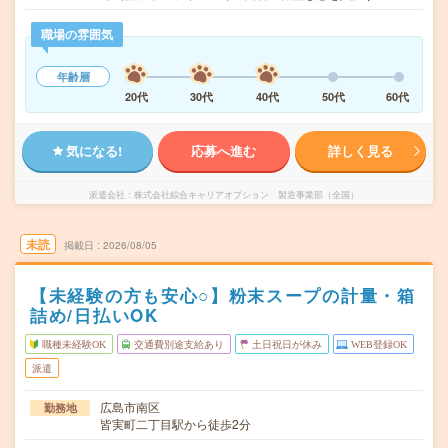
職場の雰囲気
年齢層
20代
30代
40代
50代
60代
気になる!
応募へ進む
詳しく見る
派遣会社
株式会社綜合キャリアオプション 製造事業部（全国）
未読
掲載日
2026/08/05
【未経験の方も安心○】粉末スープの計量・箱
詰め/日払いOK
職種未経験OK
交通費別途支給あり
土日祝日が休み
WEB登録OK
派遣
広島市南区
勤務地
皆実町二丁目駅から徒歩2分