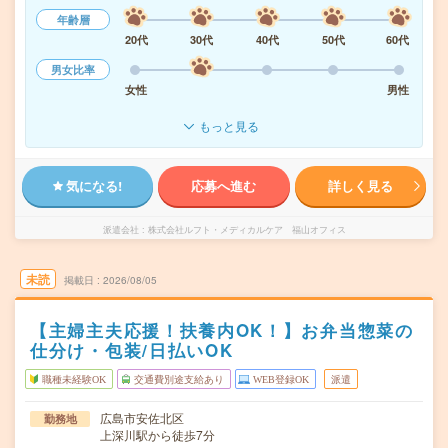
年齢層
20代
30代
40代
50代
60代
男女比率
女性
男性
もっと見る
気になる!
応募へ進む
詳しく見る
派遣会社
株式会社ルフト・メディカルケア 福山オフィス
未読
掲載日
2026/08/05
【主婦主夫応援！扶養内OK！】お弁当惣菜の
仕分け・包装/日払いOK
職種未経験OK
交通費別途支給あり
WEB登録OK
派遣
広島市安佐北区
勤務地
上深川駅から徒歩7分