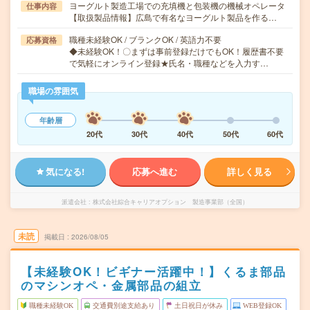
ヨーグルト製造工場での充填機と包装機の機械オペレータ
仕事内容
【取扱製品情報】広島で有名なヨーグルト製品を作る…
職種未経験OK / ブランクOK / 英語力不要
応募資格
◆未経験OK！〇まずは事前登録だけでもOK！履歴書不要
で気軽にオンライン登録★氏名・職種などを入力す…
職場の雰囲気
年齢層
20代
30代
40代
50代
60代
気になる!
応募へ進む
詳しく見る
派遣会社
株式会社綜合キャリアオプション 製造事業部（全国）
未読
掲載日
2026/08/05
【未経験OK！ビギナー活躍中！】くるま部品
のマシンオペ・金属部品の組立
職種未経験OK
交通費別途支給あり
土日祝日が休み
WEB登録OK