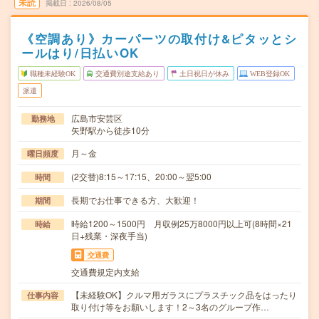
未読
掲載日
2026/08/05
《空調あり》カーパーツの取付け&ピタッとシ
ールはり/日払いOK
職種未経験OK
交通費別途支給あり
土日祝日が休み
WEB登録OK
派遣
広島市安芸区
勤務地
矢野駅から徒歩10分
月～金
曜日頻度
(2交替)8:15～17:15、20:00～翌5:00
時間
長期でお仕事できる方、大歓迎！
期間
時給1200～1500円 月収例25万8000円以上可(8時間×21
時給
日+残業・深夜手当)
交通費
交通費規定内支給
【未経験OK】クルマ用ガラスにプラスチック品をはったり
仕事内容
取り付け等をお願いします！2～3名のグループ作…