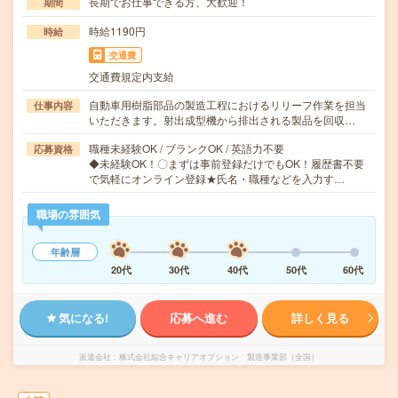
長期でお仕事できる方、大歓迎！
期間
時給1190円
時給
交通費
交通費規定内支給
自動車用樹脂部品の製造工程におけるリリーフ作業を担当
仕事内容
いただきます。射出成型機から排出される製品を回収…
職種未経験OK / ブランクOK / 英語力不要
応募資格
◆未経験OK！〇まずは事前登録だけでもOK！履歴書不要
で気軽にオンライン登録★氏名・職種などを入力す…
職場の雰囲気
年齢層
20代
30代
40代
50代
60代
気になる!
応募へ進む
詳しく見る
派遣会社
株式会社綜合キャリアオプション 製造事業部（全国）