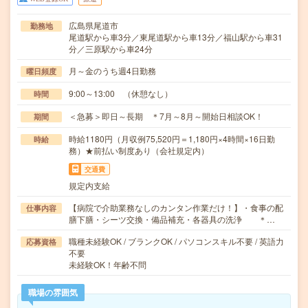
広島県尾道市
勤務地
尾道駅から車3分／東尾道駅から車13分／福山駅から車31
分／三原駅から車24分
月～金のうち週4日勤務
曜日頻度
9:00～13:00 （休憩なし）
時間
＜急募＞即日～長期 ＊7月～8月～開始日相談OK！
期間
時給1180円（月収例75,520円＝1,180円×4時間×16日勤
時給
務）★前払い制度あり（会社規定内）
交通費
規定内支給
【病院で介助業務なしのカンタン作業だけ！】・食事の配
仕事内容
膳下膳・シーツ交換・備品補充・各器具の洗浄 ＊…
職種未経験OK / ブランクOK / パソコンスキル不要 / 英語力
応募資格
不要
未経験OK！年齢不問
職場の雰囲気