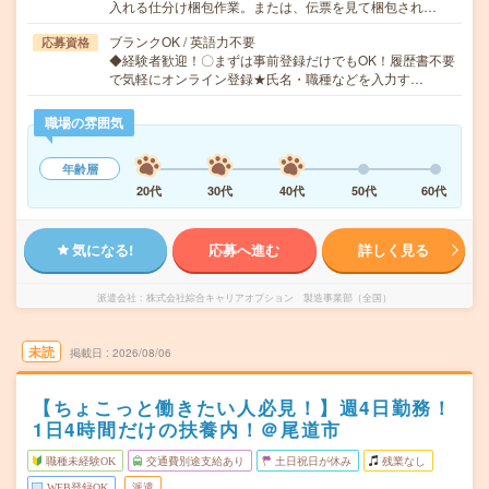
入れる仕分け梱包作業。または、伝票を見て梱包され…
ブランクOK / 英語力不要
応募資格
◆経験者歓迎！〇まずは事前登録だけでもOK！履歴書不要
で気軽にオンライン登録★氏名・職種などを入力す…
職場の雰囲気
年齢層
20代
30代
40代
50代
60代
気になる!
応募へ進む
詳しく見る
派遣会社
株式会社綜合キャリアオプション 製造事業部（全国）
未読
掲載日
2026/08/06
【ちょこっと働きたい人必見！】週4日勤務！
1日4時間だけの扶養内！＠尾道市
職種未経験OK
交通費別途支給あり
土日祝日が休み
残業なし
WEB登録OK
派遣