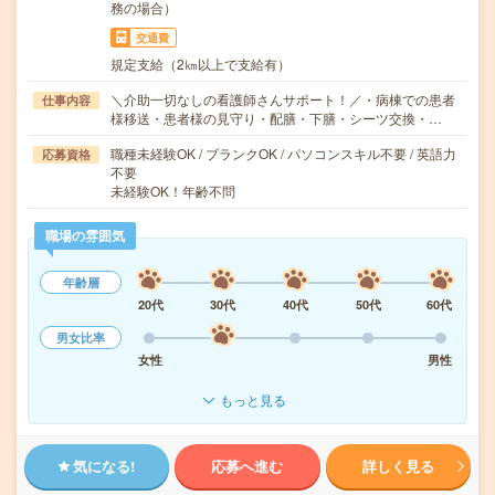
務の場合）
交通費
規定支給（2㎞以上で支給有）
＼介助一切なしの看護師さんサポート！／・病棟での患者
仕事内容
様移送・患者様の見守り・配膳・下膳・シーツ交換・…
職種未経験OK / ブランクOK / パソコンスキル不要 / 英語力
応募資格
不要
未経験OK！年齢不問
職場の雰囲気
年齢層
20代
30代
40代
50代
60代
男女比率
女性
男性
もっと見る
気になる!
応募へ進む
詳しく見る