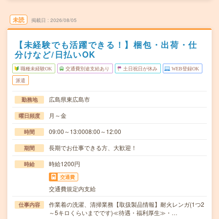
未読
掲載日
2026/08/05
【未経験でも活躍できる！】梱包・出荷・仕
分けなど/日払いOK
職種未経験OK
交通費別途支給あり
土日祝日が休み
WEB登録OK
派遣
広島県東広島市
勤務地
月～金
曜日頻度
09:00～13:0008:00～12:00
時間
長期でお仕事できる方、大歓迎！
期間
時給1200円
時給
交通費
交通費規定内支給
作業着の洗濯、清掃業務【取扱製品情報】耐火レンガ(1つ2
仕事内容
～5キロくらいまでです)≪待遇・福利厚生≫・…