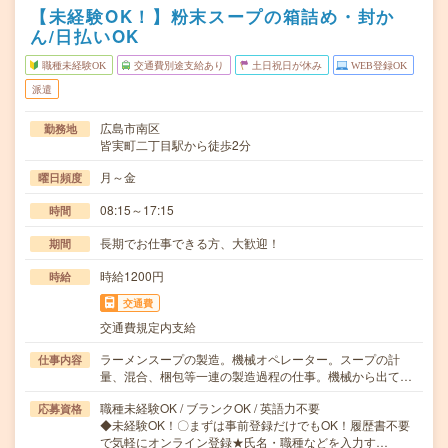
【未経験OK！】粉末スープの箱詰め・封か
ん/日払いOK
職種未経験OK
交通費別途支給あり
土日祝日が休み
WEB登録OK
派遣
広島市南区
勤務地
皆実町二丁目駅から徒歩2分
月～金
曜日頻度
08:15～17:15
時間
長期でお仕事できる方、大歓迎！
期間
時給1200円
時給
交通費
交通費規定内支給
ラーメンスープの製造。機械オペレーター。スープの計
仕事内容
量、混合、梱包等一連の製造過程の仕事。機械から出て…
職種未経験OK / ブランクOK / 英語力不要
応募資格
◆未経験OK！〇まずは事前登録だけでもOK！履歴書不要
で気軽にオンライン登録★氏名・職種などを入力す…