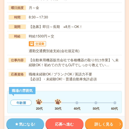
月～金
曜日頻度
8:30～17:30
時間
【急募】即日～長期 ※8月～OK！
期間
時給1500円＋交
時給
交通費
通勤交通費別途支給(会社規定有)
【自動車用機器販売会社で各種機器の取り付け作業】＼未
仕事内容
経験OK！初めての方でもOJTでしっかり教えてい…
職種未経験OK / ブランクOK / 英語力不要
応募資格
【必須】・未経験OK!・普通自動車免許必須
職場の雰囲気
年齢層
20代
30代
40代
50代
60代
気になる!
応募へ進む
詳しく見る