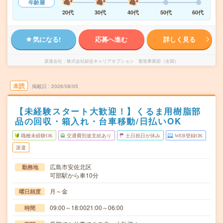
年齢層
20代
30代
40代
50代
60代
気になる!
応募へ進む
詳しく見る
派遣会社
株式会社綜合キャリアオプション 製造事業部（全国）
未読
掲載日
2026/08/05
【未経験スタート大歓迎！】くるま用樹脂部
品の回収・箱入れ・台車移動/日払いOK
職種未経験OK
交通費別途支給あり
土日祝日が休み
WEB登録OK
派遣
広島市安佐北区
勤務地
可部駅から車10分
月～金
曜日頻度
09:00～18:0021:00～06:00
時間