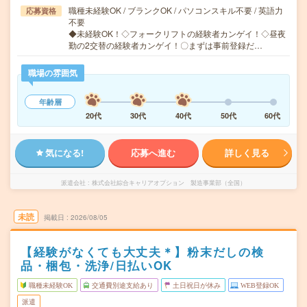
職種未経験OK / ブランクOK / パソコンスキル不要 / 英語力
応募資格
不要
◆未経験OK！◇フォークリフトの経験者カンゲイ！◇昼夜
勤の2交替の経験者カンゲイ！〇まずは事前登録だ…
職場の雰囲気
年齢層
20代
30代
40代
50代
60代
気になる!
応募へ進む
詳しく見る
派遣会社
株式会社綜合キャリアオプション 製造事業部（全国）
未読
掲載日
2026/08/05
【経験がなくても大丈夫＊】粉末だしの検
品・梱包・洗浄/日払いOK
職種未経験OK
交通費別途支給あり
土日祝日が休み
WEB登録OK
派遣