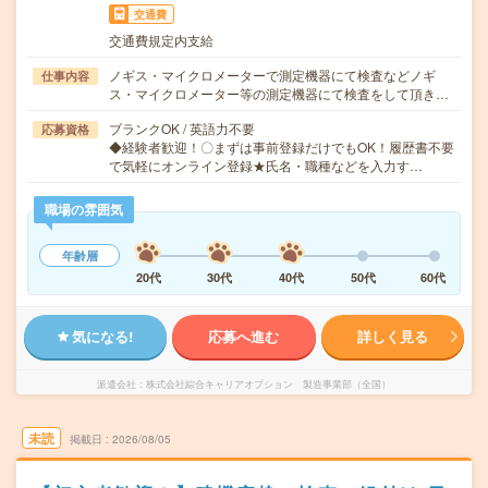
交通費
交通費規定内支給
ノギス・マイクロメーターで測定機器にて検査などノギ
仕事内容
ス・マイクロメーター等の測定機器にて検査をして頂き…
ブランクOK / 英語力不要
応募資格
◆経験者歓迎！〇まずは事前登録だけでもOK！履歴書不要
で気軽にオンライン登録★氏名・職種などを入力す…
職場の雰囲気
年齢層
20代
30代
40代
50代
60代
気になる!
応募へ進む
詳しく見る
派遣会社
株式会社綜合キャリアオプション 製造事業部（全国）
未読
掲載日
2026/08/05