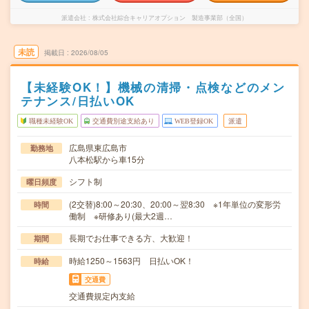
派遣会社
株式会社綜合キャリアオプション 製造事業部（全国）
未読
掲載日
2026/08/05
【未経験OK！】機械の清掃・点検などのメン
テナンス/日払いOK
職種未経験OK
交通費別途支給あり
WEB登録OK
派遣
広島県東広島市
勤務地
八本松駅から車15分
シフト制
曜日頻度
(2交替)8:00～20:30、20:00～翌8:30 ※1年単位の変形労
時間
働制 ※研修あり(最大2週…
長期でお仕事できる方、大歓迎！
期間
時給1250～1563円 日払いOK！
時給
交通費
交通費規定内支給