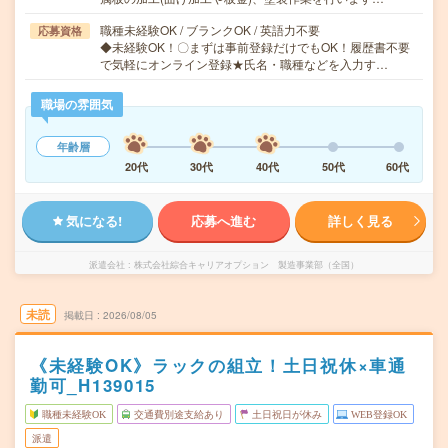
職種未経験OK / ブランクOK / 英語力不要
応募資格
◆未経験OK！〇まずは事前登録だけでもOK！履歴書不要
で気軽にオンライン登録★氏名・職種などを入力す…
職場の雰囲気
年齢層
20代
30代
40代
50代
60代
気になる!
応募へ進む
詳しく見る
派遣会社
株式会社綜合キャリアオプション 製造事業部（全国）
未読
掲載日
2026/08/05
《未経験OK》ラックの組立！土日祝休×車通
勤可_H139015
職種未経験OK
交通費別途支給あり
土日祝日が休み
WEB登録OK
派遣