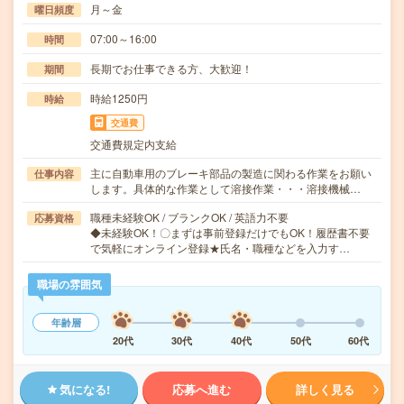
月～金
曜日頻度
07:00～16:00
時間
長期でお仕事できる方、大歓迎！
期間
時給1250円
時給
交通費
交通費規定内支給
主に自動車用のブレーキ部品の製造に関わる作業をお願い
仕事内容
します。具体的な作業として溶接作業・・・溶接機械…
職種未経験OK / ブランクOK / 英語力不要
応募資格
◆未経験OK！〇まずは事前登録だけでもOK！履歴書不要
で気軽にオンライン登録★氏名・職種などを入力す…
職場の雰囲気
年齢層
20代
30代
40代
50代
60代
気になる!
応募へ進む
詳しく見る