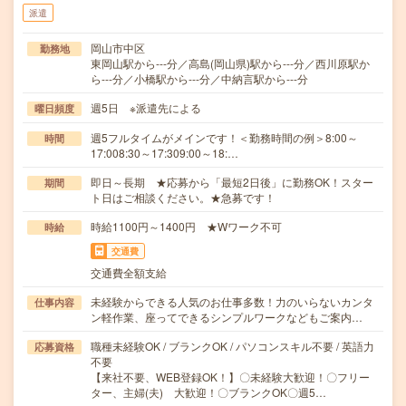
派遣
岡山市中区
勤務地
東岡山駅から---分／高島(岡山県)駅から---分／西川原駅か
ら---分／小橋駅から---分／中納言駅から---分
週5日 ※派遣先による
曜日頻度
週5フルタイムがメインです！＜勤務時間の例＞8:00～
時間
17:008:30～17:309:00～18:…
即日～長期 ★応募から「最短2日後」に勤務OK！スター
期間
ト日はご相談ください。★急募です！
時給1100円～1400円 ★Wワーク不可
時給
交通費
交通費全額支給
未経験からできる人気のお仕事多数！力のいらないカンタ
仕事内容
ン軽作業、座ってできるシンプルワークなどもご案内…
職種未経験OK / ブランクOK / パソコンスキル不要 / 英語力
応募資格
不要
【来社不要、WEB登録OK！】〇未経験大歓迎！〇フリー
ター、主婦(夫) 大歓迎！〇ブランクOK〇週5…