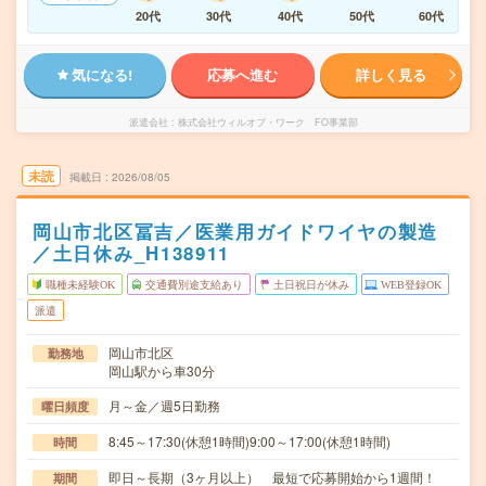
20代
30代
40代
50代
60代
気になる!
応募へ進む
詳しく見る
派遣会社
株式会社ウィルオブ・ワーク FO事業部
未読
掲載日
2026/08/05
岡山市北区冨吉／医業用ガイドワイヤの製造
／土日休み_H138911
職種未経験OK
交通費別途支給あり
土日祝日が休み
WEB登録OK
派遣
岡山市北区
勤務地
岡山駅から車30分
月～金／週5日勤務
曜日頻度
8:45～17:30(休憩1時間)9:00～17:00(休憩1時間)
時間
即日～長期（3ヶ月以上） 最短で応募開始から1週間！
期間