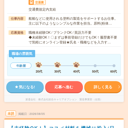
交通費
交通費規定内支給
船舶などに使用される塗料の製造をサポートするお仕事。
仕事内容
主に以下のようなシンプルな作業を担当。原料(粉体…
職種未経験OK / ブランクOK / 英語力不要
応募資格
◆未経験OK！〇まずは事前登録だけでもOK！履歴書不要
で気軽にオンライン登録★氏名・職種などを入力す…
職場の雰囲気
年齢層
20代
30代
40代
50代
60代
気になる!
応募へ進む
詳しく見る
派遣会社
株式会社綜合キャリアオプション 製造事業部（全国）
未読
掲載日
2026/08/05