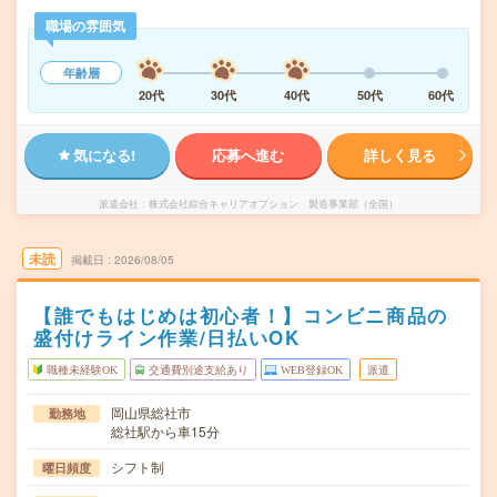
職場の雰囲気
年齢層
20代
30代
40代
50代
60代
気になる!
応募へ進む
詳しく見る
派遣会社
株式会社綜合キャリアオプション 製造事業部（全国）
未読
掲載日
2026/08/05
【誰でもはじめは初心者！】コンビニ商品の
盛付けライン作業/日払いOK
職種未経験OK
交通費別途支給あり
WEB登録OK
派遣
岡山県総社市
勤務地
総社駅から車15分
シフト制
曜日頻度