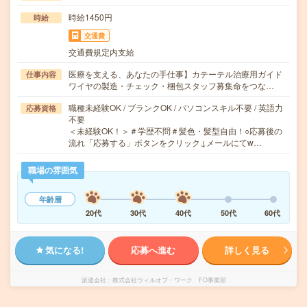
時給1450円
時給
交通費
交通費規定内支給
医療を支える、あなたの手仕事】カテーテル治療用ガイド
仕事内容
ワイヤの製造・チェック・梱包スタッフ募集命をつな…
職種未経験OK / ブランクOK / パソコンスキル不要 / 英語力
応募資格
不要
＜未経験OK！＞＃学歴不問＃髪色・髪型自由！○応募後の
流れ「応募する」ボタンをクリック↓メールにてw…
職場の雰囲気
年齢層
20代
30代
40代
50代
60代
気になる!
応募へ進む
詳しく見る
派遣会社
株式会社ウィルオブ・ワーク FO事業部