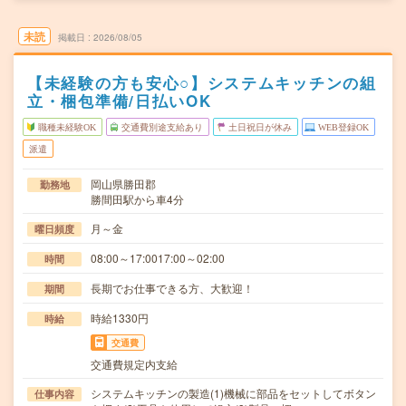
未読
掲載日
2026/08/05
【未経験の方も安心○】システムキッチンの組
立・梱包準備/日払いOK
職種未経験OK
交通費別途支給あり
土日祝日が休み
WEB登録OK
派遣
岡山県勝田郡
勤務地
勝間田駅から車4分
月～金
曜日頻度
08:00～17:0017:00～02:00
時間
長期でお仕事できる方、大歓迎！
期間
時給1330円
時給
交通費
交通費規定内支給
システムキッチンの製造(1)機械に部品をセットしてボタン
仕事内容