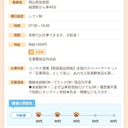
岡山県加賀郡
勤務地
福渡駅から車40分
シフト制
曜日頻度
07:30～16:30
時間
長期でお仕事できる方、大歓迎！
期間
時給1300円
時給
交通費
交通費規定内支給
コンテナ運搬【取扱製品情報】全国のスーパーマーケット
仕事内容
で「定番商品」として並ぶ、あの大人気発酵食品を製…
職種未経験OK / ブランクOK / 英語力不要
応募資格
◆未経験OK！〇まずは事前登録だけでもOK！履歴書不要
で気軽にオンライン登録★氏名・職種などを入力す…
職場の雰囲気
年齢層
20代
30代
40代
50代
60代