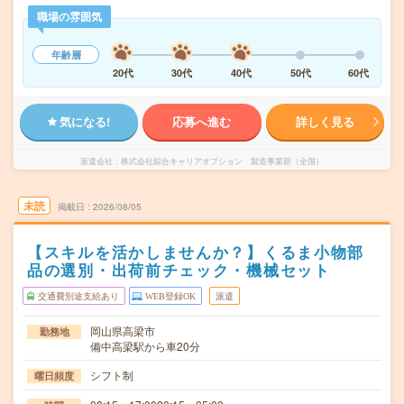
職場の雰囲気
年齢層
20代
30代
40代
50代
60代
気になる!
応募へ進む
詳しく見る
派遣会社
株式会社綜合キャリアオプション 製造事業部（全国）
未読
掲載日
2026/08/05
【スキルを活かしませんか？】くるま小物部
品の選別・出荷前チェック・機械セット
交通費別途支給あり
WEB登録OK
派遣
岡山県高梁市
勤務地
備中高梁駅から車20分
シフト制
曜日頻度