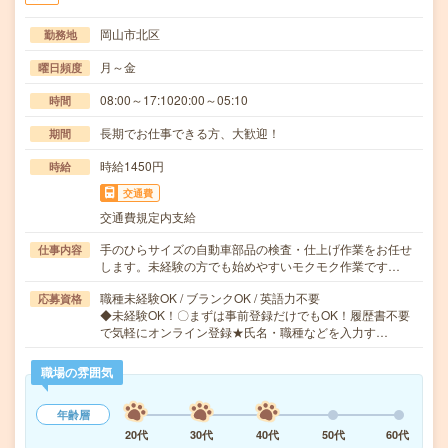
岡山市北区
勤務地
月～金
曜日頻度
08:00～17:1020:00～05:10
時間
長期でお仕事できる方、大歓迎！
期間
時給1450円
時給
交通費
交通費規定内支給
手のひらサイズの自動車部品の検査・仕上げ作業をお任せ
仕事内容
します。未経験の方でも始めやすいモクモク作業です…
職種未経験OK / ブランクOK / 英語力不要
応募資格
◆未経験OK！〇まずは事前登録だけでもOK！履歴書不要
で気軽にオンライン登録★氏名・職種などを入力す…
職場の雰囲気
年齢層
20代
30代
40代
50代
60代