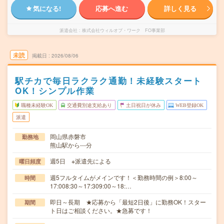
気になる!
応募へ進む
詳しく見る
派遣会社
株式会社ウィルオブ・ワーク FO事業部
未読
掲載日
2026/08/06
駅チカで毎日ラクラク通勤！未経験スタート
OK！シンプル作業
職種未経験OK
交通費別途支給あり
土日祝日が休み
WEB登録OK
派遣
岡山県赤磐市
勤務地
熊山駅から---分
週5日 ※派遣先による
曜日頻度
週5フルタイムがメインです！＜勤務時間の例＞8:00～
時間
17:008:30～17:309:00～18:…
即日～長期 ★応募から「最短2日後」に勤務OK！スター
期間
ト日はご相談ください。★急募です！