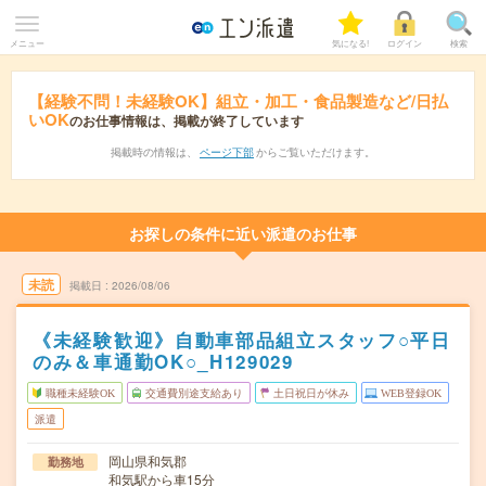
メニュー
気になる!
ログイン
検索
【経験不問！未経験OK】組立・加工・食品製造など/日払
いOK
のお仕事情報は、掲載が終了しています
掲載時の情報は、
ページ下部
からご覧いただけます。
お探しの条件に近い派遣のお仕事
未読
掲載日
2026/08/06
《未経験歓迎》自動車部品組立スタッフ○平日
のみ＆車通勤OK○_H129029
職種未経験OK
交通費別途支給あり
土日祝日が休み
WEB登録OK
派遣
岡山県和気郡
勤務地
和気駅から車15分