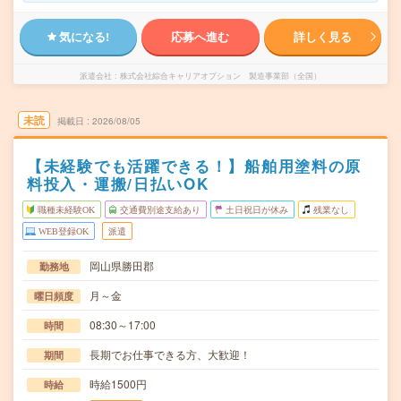
気になる!
応募へ進む
詳しく見る
派遣会社
株式会社綜合キャリアオプション 製造事業部（全国）
未読
掲載日
2026/08/05
【未経験でも活躍できる！】船舶用塗料の原
料投入・運搬/日払いOK
職種未経験OK
交通費別途支給あり
土日祝日が休み
残業なし
WEB登録OK
派遣
岡山県勝田郡
勤務地
月～金
曜日頻度
08:30～17:00
時間
長期でお仕事できる方、大歓迎！
期間
時給1500円
時給