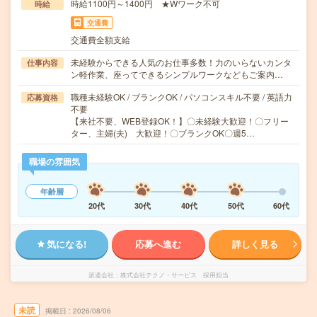
時給1100円～1400円 ★Wワーク不可
時給
交通費
交通費全額支給
未経験からできる人気のお仕事多数！力のいらないカンタ
仕事内容
ン軽作業、座ってできるシンプルワークなどもご案内…
職種未経験OK / ブランクOK / パソコンスキル不要 / 英語力
応募資格
不要
【来社不要、WEB登録OK！】〇未経験大歓迎！〇フリー
ター、主婦(夫) 大歓迎！〇ブランクOK〇週5…
職場の雰囲気
年齢層
20代
30代
40代
50代
60代
気になる!
応募へ進む
詳しく見る
派遣会社
株式会社テクノ・サービス 採用担当
未読
掲載日
2026/08/06