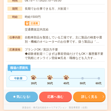
08:15～17:0020:15～05:00
時間
長期でお仕事できる方、大歓迎！
期間
時給1500円
時給
交通費
交通費規定内支給
自動車部品を製造している工場です。主に製品の検査や選
仕事内容
別・機械のオペレーターのお仕事です。扱う製品は「…
ブランクOK / 英語力不要
応募資格
◆経験者歓迎！〇まずは事前登録だけでもOK！履歴書不要
で気軽にオンライン登録★氏名・職種などを入力す…
職場の雰囲気
年齢層
20代
30代
40代
50代
60代
気になる!
応募へ進む
詳しく見る
派遣会社
株式会社綜合キャリアオプション 製造事業部（全国）