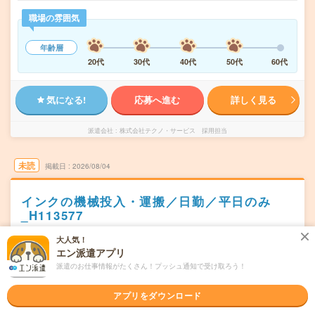
職場の雰囲気
年齢層
20代
30代
40代
50代
60代
気になる!
応募へ進む
詳しく見る
派遣会社
株式会社テクノ・サービス 採用担当
未読
掲載日
2026/08/04
インクの機械投入・運搬／日勤／平日のみ
_H113577
職種未経験OK
交通費別途支給あり
土日祝日が休み
WEB登録OK
大人気！
エン派遣アプリ
派遣
派遣のお仕事情報がたくさん！プッシュ通知で受け取ろう！
岡山県加賀郡
勤務地
備中高梁駅から車10分
アプリをダウンロード
月～金／週5日勤務
曜日頻度