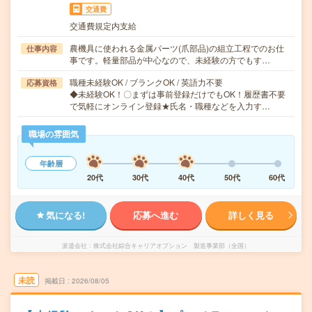
交通費
交通費規定内支給
農機具に使われる金属パーツ(爪部品)の組立工程でのお仕
仕事内容
事です。軽量部品が中心なので、未経験の方でもす…
職種未経験OK / ブランクOK / 英語力不要
応募資格
◆未経験OK！〇まずは事前登録だけでもOK！履歴書不要
で気軽にオンライン登録★氏名・職種などを入力す…
職場の雰囲気
年齢層
20代
30代
40代
50代
60代
気になる!
応募へ進む
詳しく見る
派遣会社
株式会社綜合キャリアオプション 製造事業部（全国）
未読
掲載日
2026/08/05