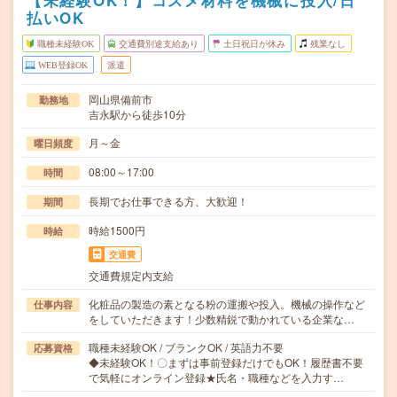
【未経験OK！】コスメ材料を機械に投入/日
払いOK
職種未経験OK
交通費別途支給あり
土日祝日が休み
残業なし
WEB登録OK
派遣
岡山県備前市
勤務地
吉永駅から徒歩10分
月～金
曜日頻度
08:00～17:00
時間
長期でお仕事できる方、大歓迎！
期間
時給1500円
時給
交通費
交通費規定内支給
化粧品の製造の素となる粉の運搬や投入。機械の操作など
仕事内容
をしていただきます！少数精鋭で動かれている企業な…
職種未経験OK / ブランクOK / 英語力不要
応募資格
◆未経験OK！〇まずは事前登録だけでもOK！履歴書不要
で気軽にオンライン登録★氏名・職種などを入力す…