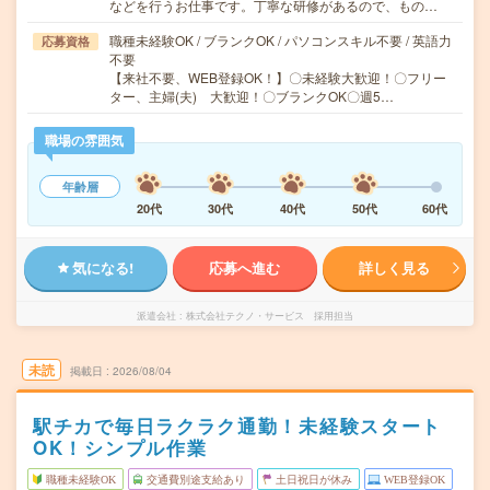
などを行うお仕事です。丁寧な研修があるので、もの…
職種未経験OK / ブランクOK / パソコンスキル不要 / 英語力
応募資格
不要
【来社不要、WEB登録OK！】〇未経験大歓迎！〇フリー
ター、主婦(夫) 大歓迎！〇ブランクOK〇週5…
職場の雰囲気
年齢層
20代
30代
40代
50代
60代
気になる!
応募へ進む
詳しく見る
派遣会社
株式会社テクノ・サービス 採用担当
未読
掲載日
2026/08/04
駅チカで毎日ラクラク通勤！未経験スタート
OK！シンプル作業
職種未経験OK
交通費別途支給あり
土日祝日が休み
WEB登録OK