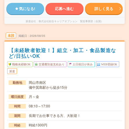
気になる!
応募へ進む
詳しく見る
派遣会社
株式会社綜合キャリアオプション 製造事業部（全国）
未読
掲載日
2026/08/05
【未経験者歓迎！】組立・加工・食品製造な
ど/日払いOK
職種未経験OK
交通費別途支給あり
土日祝日が休み
WEB登録OK
派遣
岡山市南区
勤務地
備中箕島駅から徒歩15分
月～金
曜日頻度
08:10～17:00
時間
長期でお仕事できる方、大歓迎！
期間
時給1300円
時給