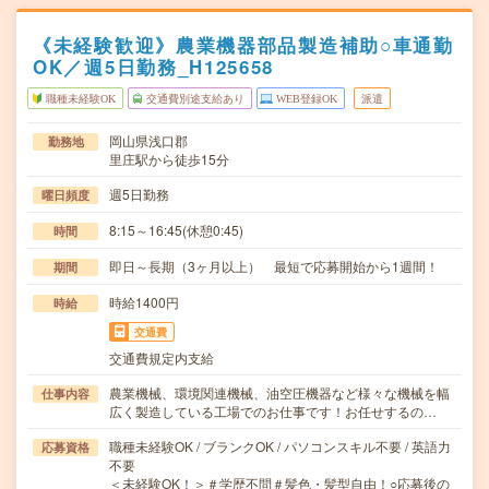
《未経験歓迎》農業機器部品製造補助○車通勤
OK／週5日勤務_H125658
職種未経験OK
交通費別途支給あり
WEB登録OK
派遣
岡山県浅口郡
勤務地
里庄駅から徒歩15分
週5日勤務
曜日頻度
8:15～16:45(休憩0:45)
時間
即日～長期（3ヶ月以上） 最短で応募開始から1週間！
期間
時給1400円
時給
交通費
交通費規定内支給
農業機械、環境関連機械、油空圧機器など様々な機械を幅
仕事内容
広く製造している工場でのお仕事です！お任せするの…
職種未経験OK / ブランクOK / パソコンスキル不要 / 英語力
応募資格
不要
＜未経験OK！＞＃学歴不問＃髪色・髪型自由！○応募後の