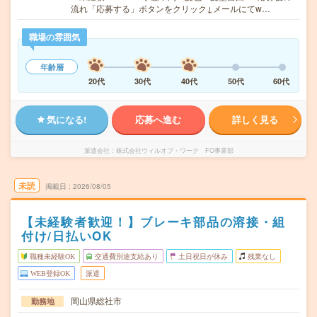
流れ「応募する」ボタンをクリック↓メールにてw…
職場の雰囲気
年齢層
20代
30代
40代
50代
60代
気になる!
応募へ進む
詳しく見る
派遣会社
株式会社ウィルオブ・ワーク FO事業部
未読
掲載日
2026/08/05
【未経験者歓迎！】ブレーキ部品の溶接・組
付け/日払いOK
職種未経験OK
交通費別途支給あり
土日祝日が休み
残業なし
WEB登録OK
派遣
岡山県総社市
勤務地