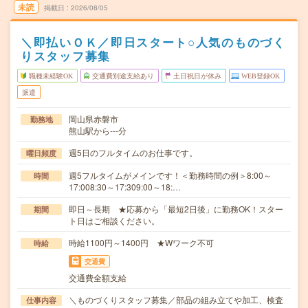
未読
掲載日
2026/08/05
＼即払いＯＫ／即日スタート○人気のものづく
りスタッフ募集
職種未経験OK
交通費別途支給あり
土日祝日が休み
WEB登録OK
派遣
岡山県赤磐市
勤務地
熊山駅から---分
週5日のフルタイムのお仕事です。
曜日頻度
週5フルタイムがメインです！＜勤務時間の例＞8:00～
時間
17:008:30～17:309:00～18:…
即日～長期 ★応募から「最短2日後」に勤務OK！スター
期間
ト日はご相談ください。
時給1100円～1400円 ★Wワーク不可
時給
交通費
交通費全額支給
＼ものづくりスタッフ募集／部品の組み立てや加工、検査
仕事内容