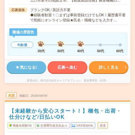
ブランクOK / 英語力不要
応募資格
◆経験者歓迎！〇まずは事前登録だけでもOK！履歴書不要
で気軽にオンライン登録★氏名・職種などを入力す…
職場の雰囲気
年齢層
20代
30代
40代
50代
60代
気になる!
応募へ進む
詳しく見る
派遣会社
株式会社綜合キャリアオプション 製造事業部（全国）
未読
掲載日
2026/08/05
【未経験から安心スタート！】梱包・出荷・
仕分けなど/日払いOK
職種未経験OK
交通費別途支給あり
WEB登録OK
派遣