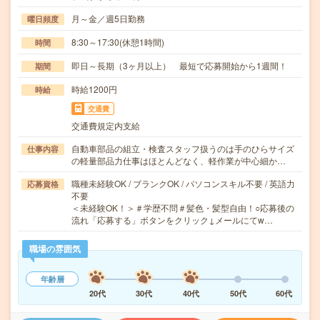
月～金／週5日勤務
曜日頻度
8:30～17:30(休憩1時間)
時間
即日～長期（3ヶ月以上） 最短で応募開始から1週間！
期間
時給1200円
時給
交通費
交通費規定内支給
自動車部品の組立・検査スタッフ扱うのは手のひらサイズ
仕事内容
の軽量部品力仕事はほとんどなく、軽作業が中心細か…
職種未経験OK / ブランクOK / パソコンスキル不要 / 英語力
応募資格
不要
＜未経験OK！＞＃学歴不問＃髪色・髪型自由！○応募後の
流れ「応募する」ボタンをクリック↓メールにてw…
職場の雰囲気
年齢層
20代
30代
40代
50代
60代