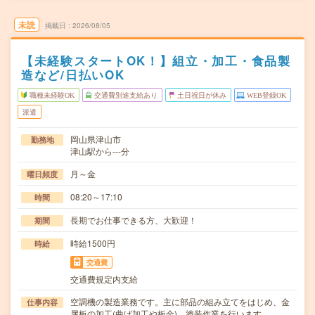
未読
掲載日
2026/08/05
【未経験スタートOK！】組立・加工・食品製
造など/日払いOK
職種未経験OK
交通費別途支給あり
土日祝日が休み
WEB登録OK
派遣
岡山県津山市
勤務地
津山駅から---分
月～金
曜日頻度
08:20～17:10
時間
長期でお仕事できる方、大歓迎！
期間
時給1500円
時給
交通費
交通費規定内支給
空調機の製造業務です。主に部品の組み立てをはじめ、金
仕事内容
属板の加工(曲げ加工や板金)、塗装作業を行います…