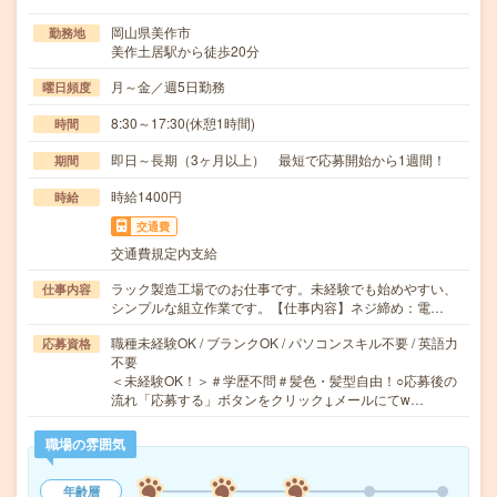
岡山県美作市
勤務地
美作土居駅から徒歩20分
月～金／週5日勤務
曜日頻度
8:30～17:30(休憩1時間)
時間
即日～長期（3ヶ月以上） 最短で応募開始から1週間！
期間
時給1400円
時給
交通費
交通費規定内支給
ラック製造工場でのお仕事です。未経験でも始めやすい、
仕事内容
シンプルな組立作業です。【仕事内容】ネジ締め：電…
職種未経験OK / ブランクOK / パソコンスキル不要 / 英語力
応募資格
不要
＜未経験OK！＞＃学歴不問＃髪色・髪型自由！○応募後の
流れ「応募する」ボタンをクリック↓メールにてw…
職場の雰囲気
年齢層