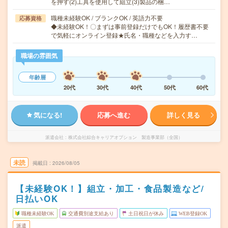
を押す(2)工具を使用して組立(3)製品の梱…
職種未経験OK / ブランクOK / 英語力不要
応募資格
◆未経験OK！〇まずは事前登録だけでもOK！履歴書不要
で気軽にオンライン登録★氏名・職種などを入力す…
職場の雰囲気
年齢層
20代
30代
40代
50代
60代
気になる!
応募へ進む
詳しく見る
派遣会社
株式会社綜合キャリアオプション 製造事業部（全国）
未読
掲載日
2026/08/05
【未経験OK！】組立・加工・食品製造など/
日払いOK
職種未経験OK
交通費別途支給あり
土日祝日が休み
WEB登録OK
派遣