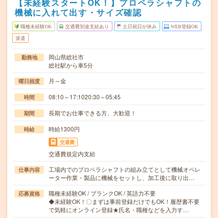
【未経験スタートOK！】プロペラシャフトの
機械に入れて出す・サイズ確認
職種未経験OK
交通費別途支給あり
土日祝日が休み
WEB登録OK
派遣
岡山県総社市
勤務地
総社駅から車5分
月～金
曜日頻度
08:10～17:1020:30～05:45
時間
長期でお仕事できる方、大歓迎！
期間
時給1300円
時給
交通費
交通費規定内支給
工場内でのプロペラシャフトの組み立てとして機械オペレ
仕事内容
ーター作業・製品に機械をセットし、加工後に取り出…
職種未経験OK / ブランクOK / 英語力不要
応募資格
◆未経験OK！〇まずは事前登録だけでもOK！履歴書不要
で気軽にオンライン登録★氏名・職種などを入力す…