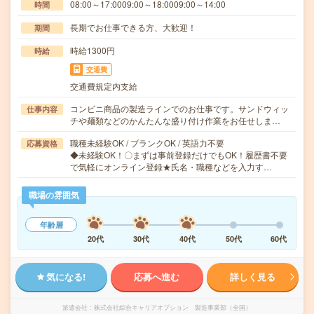
08:00～17:0009:00～18:0009:00～14:00
時間
長期でお仕事できる方、大歓迎！
期間
時給1300円
時給
交通費
交通費規定内支給
コンビニ商品の製造ラインでのお仕事です。サンドウィッ
仕事内容
チや麺類などのかんたんな盛り付け作業をお任せしま…
職種未経験OK / ブランクOK / 英語力不要
応募資格
◆未経験OK！〇まずは事前登録だけでもOK！履歴書不要
で気軽にオンライン登録★氏名・職種などを入力す…
職場の雰囲気
年齢層
20代
30代
40代
50代
60代
気になる!
応募へ進む
詳しく見る
派遣会社
株式会社綜合キャリアオプション 製造事業部（全国）