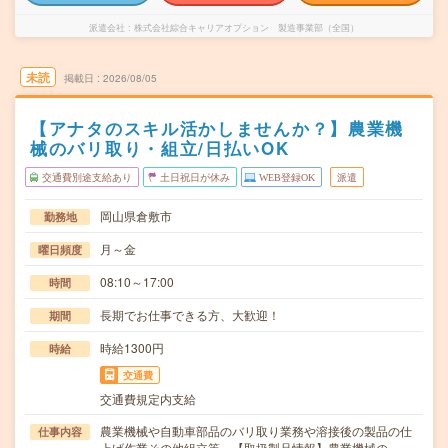
派遣会社
株式会社綜合キャリアオプション 製造事業部（全国）
未読
掲載日
2026/08/05
【アナタのスキル活かしませんか？】農業機
械のバリ取り・組立/日払いOK
交通費別途支給あり
土日祝日が休み
WEB登録OK
派遣
岡山県倉敷市
勤務地
月～金
曜日頻度
08:10～17:00
時間
長期でお仕事できる方、大歓迎！
期間
時給1300円
時給
交通費
交通費規定内支給
農業機械や自動車部品のバリ取り業務や溶接後の製品の仕
仕事内容
上げ作業その他組立等。【取扱製品情報】農業機械の…