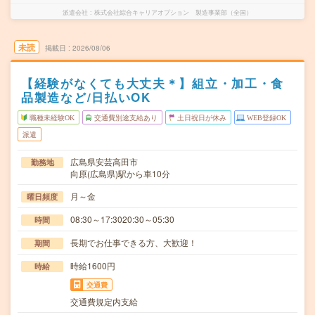
派遣会社
株式会社綜合キャリアオプション 製造事業部（全国）
未読
掲載日
2026/08/06
【経験がなくても大丈夫＊】組立・加工・食
品製造など/日払いOK
職種未経験OK
交通費別途支給あり
土日祝日が休み
WEB登録OK
派遣
広島県安芸高田市
勤務地
向原(広島県)駅から車10分
月～金
曜日頻度
08:30～17:3020:30～05:30
時間
長期でお仕事できる方、大歓迎！
期間
時給1600円
時給
交通費
交通費規定内支給