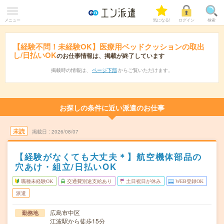
メニュー
気になる!
ログイン
検索
【経験不問！未経験OK】医療用ベッドクッションの取出
し/日払いOK
のお仕事情報は、掲載が終了しています
掲載時の情報は、
ページ下部
からご覧いただけます。
お探しの条件に近い派遣のお仕事
未読
掲載日
2026/08/07
【経験がなくても大丈夫＊】航空機体部品の
穴あけ・組立/日払いOK
職種未経験OK
交通費別途支給あり
土日祝日が休み
WEB登録OK
派遣
広島市中区
勤務地
江波駅から徒歩15分