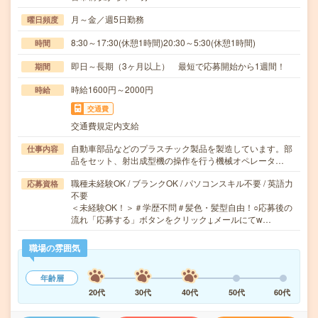
月～金／週5日勤務
曜日頻度
8:30～17:30(休憩1時間)20:30～5:30(休憩1時間)
時間
即日～長期（3ヶ月以上） 最短で応募開始から1週間！
期間
時給1600円～2000円
時給
交通費
交通費規定内支給
自動車部品などのプラスチック製品を製造しています。部
仕事内容
品をセット、射出成型機の操作を行う機械オペレータ…
職種未経験OK / ブランクOK / パソコンスキル不要 / 英語力
応募資格
不要
＜未経験OK！＞＃学歴不問＃髪色・髪型自由！○応募後の
流れ「応募する」ボタンをクリック↓メールにてw…
職場の雰囲気
年齢層
20代
30代
40代
50代
60代