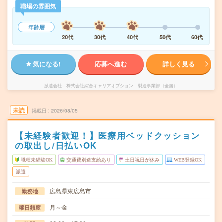
職場の雰囲気
年齢層
20代
30代
40代
50代
60代
気になる!
応募へ進む
詳しく見る
派遣会社
株式会社綜合キャリアオプション 製造事業部（全国）
未読
掲載日
2026/08/05
【未経験者歓迎！】医療用ベッドクッション
の取出し/日払いOK
職種未経験OK
交通費別途支給あり
土日祝日が休み
WEB登録OK
派遣
広島県東広島市
勤務地
月～金
曜日頻度