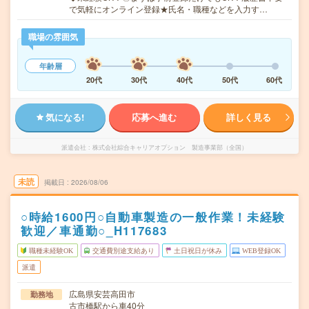
で気軽にオンライン登録★氏名・職種などを入力す…
職場の雰囲気
年齢層
20代
30代
40代
50代
60代
気になる!
応募へ進む
詳しく見る
派遣会社
株式会社綜合キャリアオプション 製造事業部（全国）
未読
掲載日
2026/08/06
○時給1600円○自動車製造の一般作業！未経験
歓迎／車通勤○_H117683
職種未経験OK
交通費別途支給あり
土日祝日が休み
WEB登録OK
派遣
広島県安芸高田市
勤務地
古市橋駅から車40分