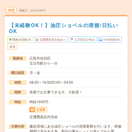
未読
掲載日
2026/08/07
【未経験OK！】油圧ショベルの溶接/日払い
OK
職種未経験OK
交通費別途支給あり
土日祝日が休み
WEB登録OK
派遣
広島市佐伯区
勤務地
五日市駅から---分
月～金
曜日頻度
08:00～16:5020:00～04:50
時間
長期でお仕事できる方、大歓迎！
期間
時給1650円
時給
交通費
交通費規定内支給
建設現場にある油圧ショベルの溶接業務を行います。研修
仕事内容
期間は充分ある為、製品の事をじっくり学んでから業…