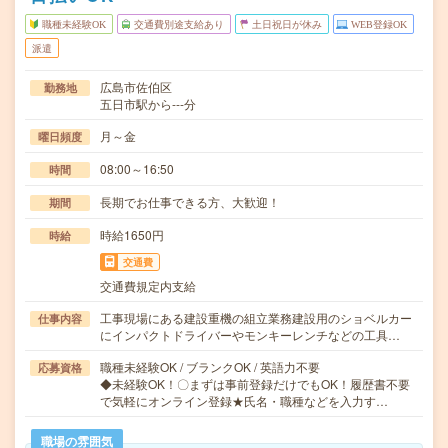
職種未経験OK
交通費別途支給あり
土日祝日が休み
WEB登録OK
派遣
広島市佐伯区
勤務地
五日市駅から---分
月～金
曜日頻度
08:00～16:50
時間
長期でお仕事できる方、大歓迎！
期間
時給1650円
時給
交通費
交通費規定内支給
工事現場にある建設重機の組立業務建設用のショベルカー
仕事内容
にインパクトドライバーやモンキーレンチなどの工具…
職種未経験OK / ブランクOK / 英語力不要
応募資格
◆未経験OK！〇まずは事前登録だけでもOK！履歴書不要
で気軽にオンライン登録★氏名・職種などを入力す…
職場の雰囲気