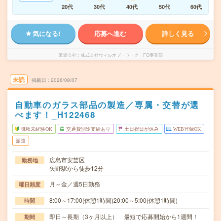
20代
30代
40代
50代
60代
気になる!
応募へ進む
詳しく見る
派遣会社
株式会社ウィルオブ・ワーク FO事業部
未読
掲載日
2026/08/07
自動車のガラス部品の製造／専属・交替が選
べます！_H122468
職種未経験OK
交通費別途支給あり
土日祝日が休み
WEB登録OK
派遣
広島市安芸区
勤務地
矢野駅から徒歩12分
月～金／週5日勤務
曜日頻度
8:00～17:00(休憩1時間)20:00～5:00(休憩1時間)
時間
即日～長期（3ヶ月以上） 最短で応募開始から1週間！
期間