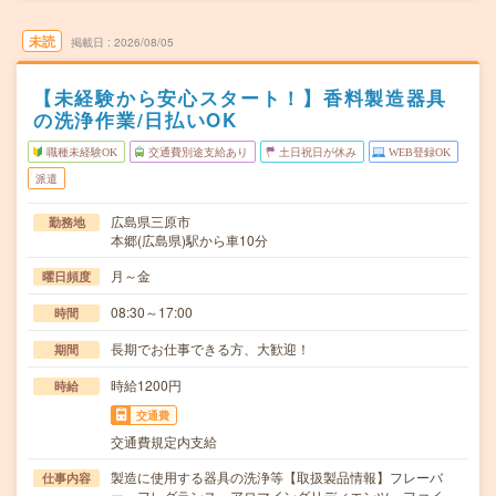
未読
掲載日
2026/08/05
【未経験から安心スタート！】香料製造器具
の洗浄作業/日払いOK
職種未経験OK
交通費別途支給あり
土日祝日が休み
WEB登録OK
派遣
広島県三原市
勤務地
本郷(広島県)駅から車10分
月～金
曜日頻度
08:30～17:00
時間
長期でお仕事できる方、大歓迎！
期間
時給1200円
時給
交通費
交通費規定内支給
製造に使用する器具の洗浄等【取扱製品情報】フレーバ
仕事内容
ー、フレグランス、アロマイングリディエンツ、ファイ…