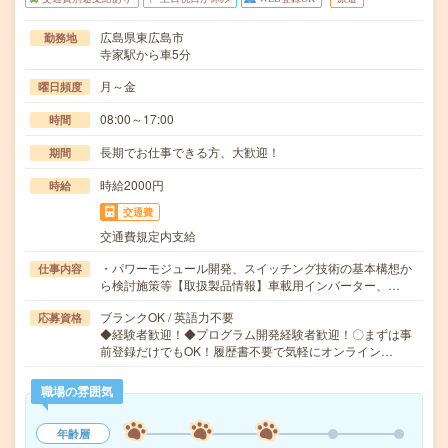
広島県東広島市
勤務地
寺家駅から車5分
月～金
曜日頻度
08:00～17:00
時間
長期でお仕事できる方、大歓迎！
期間
時給2000円
時給
交通費
交通費規定内支給
・パワーモジュール開発、スイッチング技術の基本構想か
仕事内容
ら検討施策等【取扱製品情報】車載用インバーター、…
ブランクOK / 英語力不要
応募資格
◆経験者歓迎！◆プログラム開発経験者歓迎！〇まずは事
前登録だけでもOK！履歴書不要で気軽にオンライン…
職場の雰囲気
年齢層