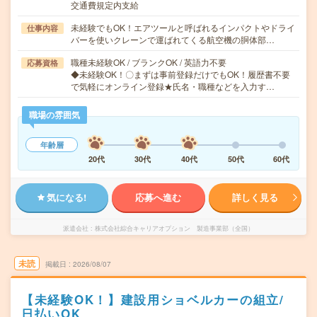
交通費規定内支給
未経験でもOK！エアツールと呼ばれるインパクトやドライ
仕事内容
バーを使いクレーンで運ばれてくる航空機の胴体部…
職種未経験OK / ブランクOK / 英語力不要
応募資格
◆未経験OK！〇まずは事前登録だけでもOK！履歴書不要
で気軽にオンライン登録★氏名・職種などを入力す…
職場の雰囲気
年齢層
20代
30代
40代
50代
60代
気になる!
応募へ進む
詳しく見る
派遣会社
株式会社綜合キャリアオプション 製造事業部（全国）
未読
掲載日
2026/08/07
【未経験OK！】建設用ショベルカーの組立/
日払いOK