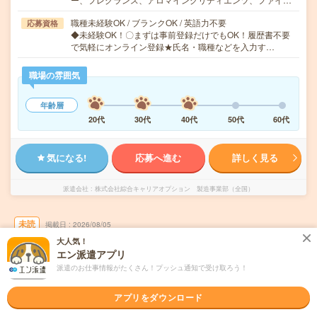
職種未経験OK / ブランクOK / 英語力不要
応募資格
◆未経験OK！〇まずは事前登録だけでもOK！履歴書不要
で気軽にオンライン登録★氏名・職種などを入力す…
職場の雰囲気
年齢層
20代
30代
40代
50代
60代
気になる!
応募へ進む
詳しく見る
派遣会社
株式会社綜合キャリアオプション 製造事業部（全国）
未読
掲載日
2026/08/05
大人気！
エン派遣アプリ
【未経験の方大歓迎！】携帯電話の組付け・
派遣のお仕事情報がたくさん！プッシュ通知で受け取ろう！
電ドラねじ締め/日払いOK
職種未経験OK
交通費別途支給あり
アプリをダウンロード
土日祝日が休み
WEB登録OK
派遣