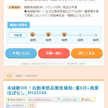
職種未経験OK / ブランクOK / 英語力不要
応募資格
◆未経験OK！〇まずは事前登録だけでもOK！履歴書不要
で気軽にオンライン登録★氏名・職種などを入力す…
職場の雰囲気
年齢層
20代
30代
40代
50代
60代
気になる!
応募へ進む
詳しく見る
派遣会社
株式会社綜合キャリアオプション 製造事業部（全国）
未読
掲載日
2026/08/07
未経験OK！自動車部品製造補助○週5日×残業
ほぼなし_H123155
職種未経験OK
交通費別途支給あり
土日祝日が休み
残業なし
WEB登録OK
派遣