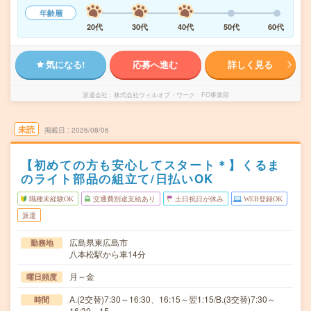
年齢層
20代
30代
40代
50代
60代
気になる!
応募へ進む
詳しく見る
派遣会社
株式会社ウィルオブ・ワーク FO事業部
未読
掲載日
2026/08/06
【初めての方も安心してスタート＊】くるま
のライト部品の組立て/日払いOK
職種未経験OK
交通費別途支給あり
土日祝日が休み
WEB登録OK
派遣
広島県東広島市
勤務地
八本松駅から車14分
月～金
曜日頻度
A.(2交替)7:30～16:30、16:15～翌1:15/B.(3交替)7:30～
時間
16:30、15…