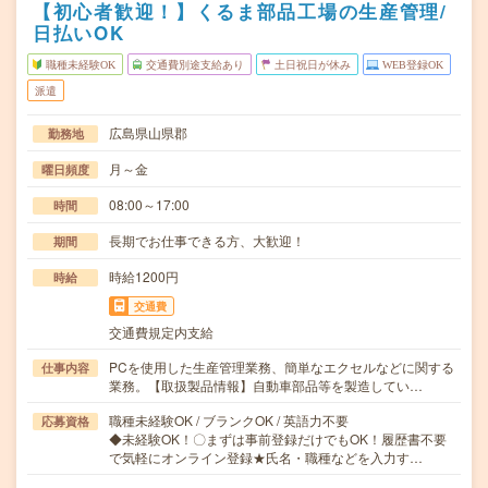
【初心者歓迎！】くるま部品工場の生産管理/
日払いOK
職種未経験OK
交通費別途支給あり
土日祝日が休み
WEB登録OK
派遣
広島県山県郡
勤務地
月～金
曜日頻度
08:00～17:00
時間
長期でお仕事できる方、大歓迎！
期間
時給1200円
時給
交通費
交通費規定内支給
PCを使用した生産管理業務、簡単なエクセルなどに関する
仕事内容
業務。【取扱製品情報】自動車部品等を製造してい…
職種未経験OK / ブランクOK / 英語力不要
応募資格
◆未経験OK！〇まずは事前登録だけでもOK！履歴書不要
で気軽にオンライン登録★氏名・職種などを入力す…