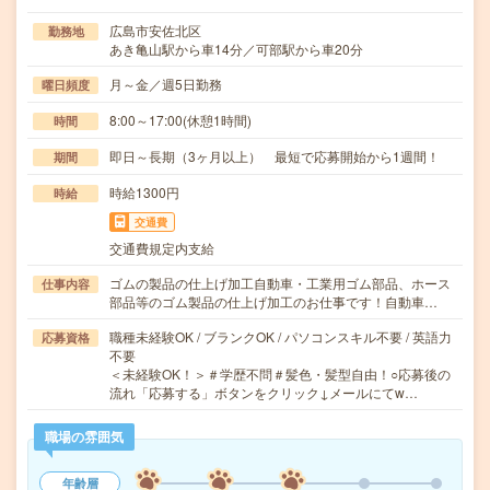
広島市安佐北区
勤務地
あき亀山駅から車14分／可部駅から車20分
月～金／週5日勤務
曜日頻度
8:00～17:00(休憩1時間)
時間
即日～長期（3ヶ月以上） 最短で応募開始から1週間！
期間
時給1300円
時給
交通費
交通費規定内支給
ゴムの製品の仕上げ加工自動車・工業用ゴム部品、ホース
仕事内容
部品等のゴム製品の仕上げ加工のお仕事です！自動車…
職種未経験OK / ブランクOK / パソコンスキル不要 / 英語力
応募資格
不要
＜未経験OK！＞＃学歴不問＃髪色・髪型自由！○応募後の
流れ「応募する」ボタンをクリック↓メールにてw…
職場の雰囲気
年齢層