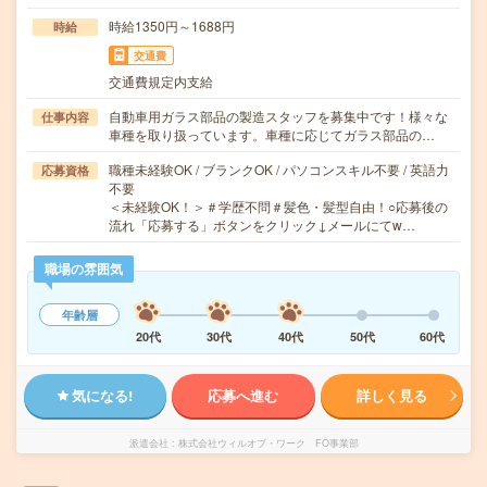
時給1350円～1688円
時給
交通費
交通費規定内支給
自動車用ガラス部品の製造スタッフを募集中です！様々な
仕事内容
車種を取り扱っています。車種に応じてガラス部品の…
職種未経験OK / ブランクOK / パソコンスキル不要 / 英語力
応募資格
不要
＜未経験OK！＞＃学歴不問＃髪色・髪型自由！○応募後の
流れ「応募する」ボタンをクリック↓メールにてw…
職場の雰囲気
年齢層
20代
30代
40代
50代
60代
気になる!
応募へ進む
詳しく見る
派遣会社
株式会社ウィルオブ・ワーク FO事業部