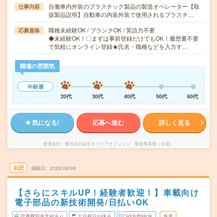
自働車内外装のプラスチック製品の製造オペレーター【取
仕事内容
扱製品説明】自動車の内装外装で使用されるプラスチ…
職種未経験OK / ブランクOK / 英語力不要
応募資格
◆未経験OK！〇まずは事前登録だけでもOK！履歴書不要
で気軽にオンライン登録★氏名・職種などを入力す…
職場の雰囲気
年齢層
20代
30代
40代
50代
60代
気になる!
応募へ進む
詳しく見る
派遣会社
株式会社綜合キャリアオプション 製造事業部（全国）
未読
掲載日
2026/08/06
【さらにスキルUP！経験者歓迎！】車載向け
電子部品の新技術開発/日払いOK
交通費別途支給あり
土日祝日が休み
WEB登録OK
派遣