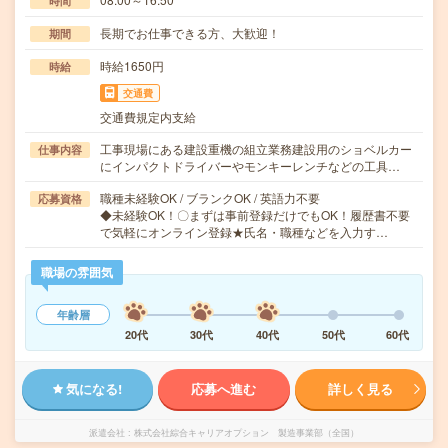
時間
長期でお仕事できる方、大歓迎！
期間
時給1650円
時給
交通費
交通費規定内支給
工事現場にある建設重機の組立業務建設用のショベルカー
仕事内容
にインパクトドライバーやモンキーレンチなどの工具…
職種未経験OK / ブランクOK / 英語力不要
応募資格
◆未経験OK！〇まずは事前登録だけでもOK！履歴書不要
で気軽にオンライン登録★氏名・職種などを入力す…
職場の雰囲気
年齢層
20代
30代
40代
50代
60代
気になる!
応募へ進む
詳しく見る
派遣会社
株式会社綜合キャリアオプション 製造事業部（全国）