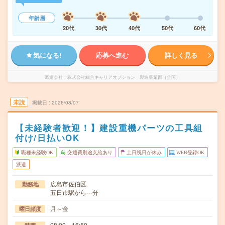
年齢層
20代
30代
40代
50代
60代
気になる!
応募へ進む
詳しく見る
派遣会社
株式会社綜合キャリアオプション 製造事業部（全国）
未読
掲載日
2026/08/07
【未経験者歓迎！】建設重機パーツの工具組
付け/日払いOK
職種未経験OK
交通費別途支給あり
土日祝日が休み
WEB登録OK
派遣
広島市佐伯区
勤務地
五日市駅から---分
月～金
曜日頻度
08:00～16:50