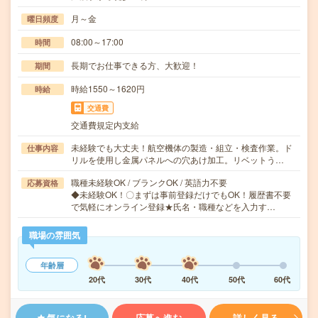
月～金
曜日頻度
08:00～17:00
時間
長期でお仕事できる方、大歓迎！
期間
時給1550～1620円
時給
交通費
交通費規定内支給
未経験でも大丈夫！航空機体の製造・組立・検査作業。ド
仕事内容
リルを使用し金属パネルへの穴あけ加工。リベットう…
職種未経験OK / ブランクOK / 英語力不要
応募資格
◆未経験OK！〇まずは事前登録だけでもOK！履歴書不要
で気軽にオンライン登録★氏名・職種などを入力す…
職場の雰囲気
年齢層
20代
30代
40代
50代
60代
気になる!
応募へ進む
詳しく見る