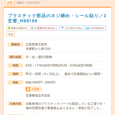
未読
掲載日
2026/08/07
プラスチック部品のネジ締め・シール貼り／2
交替_H88199
職種未経験OK
交通費別途支給あり
土日祝日が休み
WEB登録OK
派遣
広島県東広島市
勤務地
寺家駅から車10分
月～金／週5日勤務
曜日頻度
8:00～17:00(休憩1時間)20:00～5:00(休憩1時間)
時間
即日～長期（3ヶ月以上） 最短で応募開始から1週間！
期間
時給1600円～2000円
時給
交通費
交通費規定内支給
自動車用のプラスチックパーツを製造している工場です！
仕事内容
場内空調完備で重量物もありません！塗装が完了した…