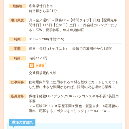
広島県廿日市市
勤務地
前空駅から車21分
月～金／週2日～勤務OK※【時間タイプ】日勤【配属先年
曜日頻度
間休日】115日【公休日】土日（一部会社カレンダーによ
る）/GW、夏季休暇、年末年始休暇
8:00～17:00(休憩1:15)
時間
即日～長期（3ヶ月以上） 最短で応募開始から1週間！
期間
時給1120円
時給
交通費
交通費規定内支給
住宅用内外装に使用される木材を板状にカットしてカット
仕事内容
した板に小さな隙間があれば、隙間の穴を埋める業務…
職種未経験OK / ブランクOK / パソコンスキル不要 / 英語力
応募資格
不要
＜未経験OK！＞＃学歴不問＃髪色・髪型自由！○応募後の
流れ「応募する」ボタンをクリック↓メールにてw…
職場の雰囲気