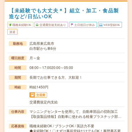
【未経験でも大丈夫＊】組立・加工・食品製
造など/日払いOK
職種未経験OK
交通費別途支給あり
土日祝日が休み
WEB登録OK
派遣
広島県東広島市
勤務地
白市駅から車6分
月～金
曜日頻度
08:00～17:0020:00～05:00
時間
長期でお仕事できる方、大歓迎！
期間
時給1450円
時給
交通費
交通費規定内支給
マシニングセンターを使用して、自動車部品の切削加工
仕事内容
【取扱製品情報】自動車に使われる軽量プラスチック部…
職種未経験OK / ブランクOK / 英語力不要
応募資格
◆未経験OK！〇まずは事前登録だけでもOK！履歴書不要