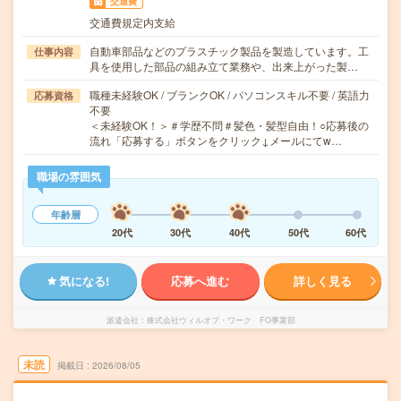
交通費
交通費規定内支給
自動車部品などのプラスチック製品を製造しています。工
仕事内容
具を使用した部品の組み立て業務や、出来上がった製…
職種未経験OK / ブランクOK / パソコンスキル不要 / 英語力
応募資格
不要
＜未経験OK！＞＃学歴不問＃髪色・髪型自由！○応募後の
流れ「応募する」ボタンをクリック↓メールにてw…
職場の雰囲気
年齢層
20代
30代
40代
50代
60代
気になる!
応募へ進む
詳しく見る
派遣会社
株式会社ウィルオブ・ワーク FO事業部
未読
掲載日
2026/08/05