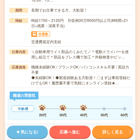
長期でお仕事できる方、大歓迎！
期間
時給1700～2125円 月収例35万9000円以上可(8時間×21
時給
日+残業・深夜手当)
交通費
交通費規定内支給
＼自動車用ライト部品のくみたて／＊電動ドライバーを使
仕事内容
用し組立て＊部品をプレス機で加工＊外観検査やピッ…
職種未経験OK / ブランクOK / パソコンスキル不要 / 英語力
応募資格
不要
◆未経験OK！◆製造経験ある方歓迎！〇まずは事前登録だ
けでもOK！履歴書不要で気軽にオンライン登録★…
職場の雰囲気
年齢層
20代
30代
40代
50代
60代
気になる!
応募へ進む
詳しく見る