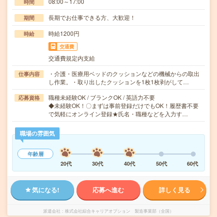
08:00～17:00
時間
長期でお仕事できる方、大歓迎！
期間
時給1200円
時給
交通費
交通費規定内支給
・介護・医療用ベッドのクッションなどの機械からの取出
仕事内容
し作業。・取り出したクッションを1枚1枚剥がして…
職種未経験OK / ブランクOK / 英語力不要
応募資格
◆未経験OK！〇まずは事前登録だけでもOK！履歴書不要
で気軽にオンライン登録★氏名・職種などを入力す…
職場の雰囲気
年齢層
20代
30代
40代
50代
60代
気になる!
応募へ進む
詳しく見る
派遣会社
株式会社綜合キャリアオプション 製造事業部（全国）