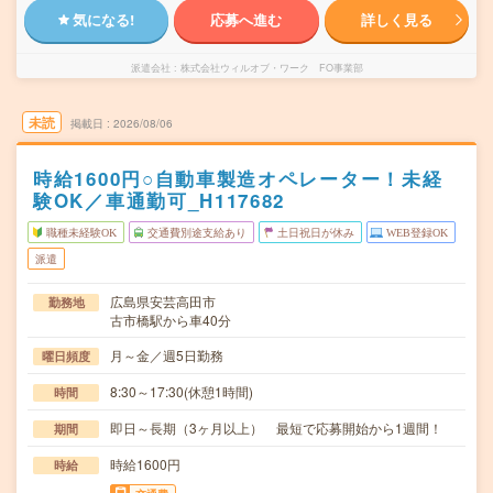
気になる!
応募へ進む
詳しく見る
派遣会社
株式会社ウィルオブ・ワーク FO事業部
未読
掲載日
2026/08/06
時給1600円○自動車製造オペレーター！未経
験OK／車通勤可_H117682
職種未経験OK
交通費別途支給あり
土日祝日が休み
WEB登録OK
派遣
広島県安芸高田市
勤務地
古市橋駅から車40分
月～金／週5日勤務
曜日頻度
8:30～17:30(休憩1時間)
時間
即日～長期（3ヶ月以上） 最短で応募開始から1週間！
期間
時給1600円
時給