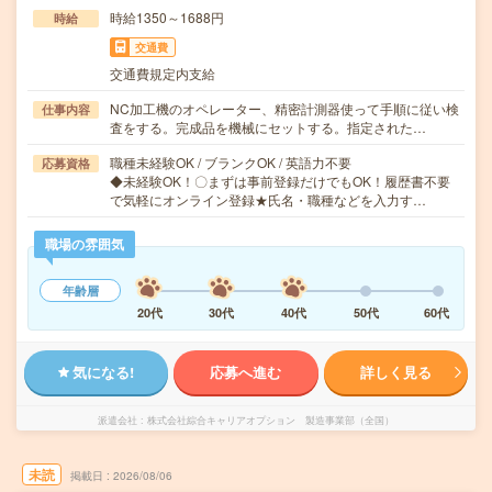
時給1350～1688円
時給
交通費
交通費規定内支給
NC加工機のオペレーター、精密計測器使って手順に従い検
仕事内容
査をする。完成品を機械にセットする。指定された…
職種未経験OK / ブランクOK / 英語力不要
応募資格
◆未経験OK！〇まずは事前登録だけでもOK！履歴書不要
で気軽にオンライン登録★氏名・職種などを入力す…
職場の雰囲気
年齢層
20代
30代
40代
50代
60代
気になる!
応募へ進む
詳しく見る
派遣会社
株式会社綜合キャリアオプション 製造事業部（全国）
未読
掲載日
2026/08/06