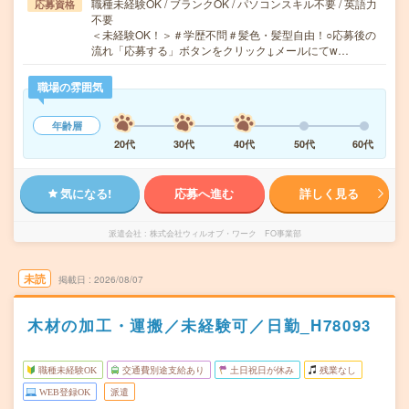
職種未経験OK / ブランクOK / パソコンスキル不要 / 英語力
応募資格
不要
＜未経験OK！＞＃学歴不問＃髪色・髪型自由！○応募後の
流れ「応募する」ボタンをクリック↓メールにてw…
職場の雰囲気
年齢層
20代
30代
40代
50代
60代
気になる!
応募へ進む
詳しく見る
派遣会社
株式会社ウィルオブ・ワーク FO事業部
未読
掲載日
2026/08/07
木材の加工・運搬／未経験可／日勤_H78093
職種未経験OK
交通費別途支給あり
土日祝日が休み
残業なし
WEB登録OK
派遣