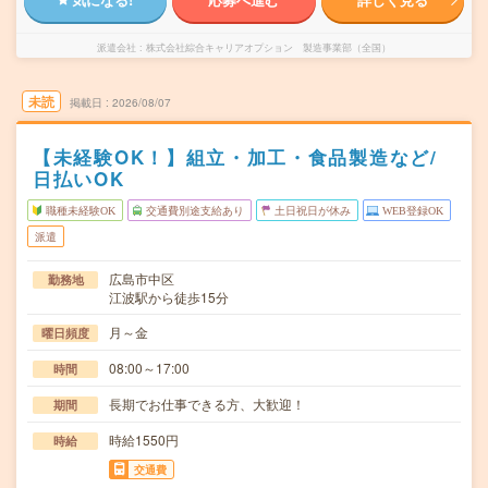
派遣会社
株式会社綜合キャリアオプション 製造事業部（全国）
未読
掲載日
2026/08/07
【未経験OK！】組立・加工・食品製造など/
日払いOK
職種未経験OK
交通費別途支給あり
土日祝日が休み
WEB登録OK
派遣
広島市中区
勤務地
江波駅から徒歩15分
月～金
曜日頻度
08:00～17:00
時間
長期でお仕事できる方、大歓迎！
期間
時給1550円
時給
交通費