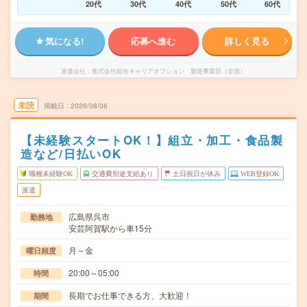
20代
30代
40代
50代
60代
気になる!
応募へ進む
詳しく見る
派遣会社
株式会社綜合キャリアオプション 製造事業部（全国）
未読
掲載日
2026/08/06
【未経験スタートOK！】組立・加工・食品製
造など/日払いOK
職種未経験OK
交通費別途支給あり
土日祝日が休み
WEB登録OK
派遣
広島県呉市
勤務地
安芸阿賀駅から車15分
月～金
曜日頻度
20:00～05:00
時間
長期でお仕事できる方、大歓迎！
期間