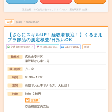
派遣会社
株式会社綜合キャリアオプション 製造事業部（全国）
未読
掲載日
2026/08/05
【さらにスキルUP！経験者歓迎！】くるま用
プラ部品の測定検査/日払いOK
交通費別途支給あり
土日祝日が休み
WEB登録OK
派遣
広島市安芸区
勤務地
瀬野駅から車10分
月～金
曜日頻度
08:30～17:00
時間
長期でお仕事できる方、大歓迎！
期間
時給1280円
時給
交通費
交通費規定内支給