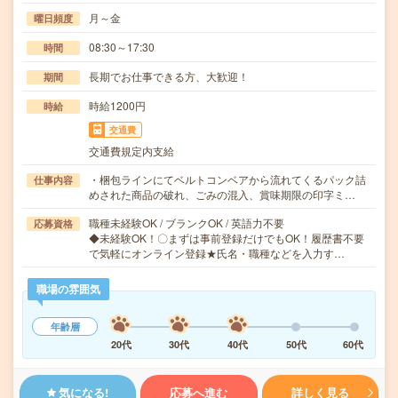
月～金
曜日頻度
08:30～17:30
時間
長期でお仕事できる方、大歓迎！
期間
時給1200円
時給
交通費
交通費規定内支給
・梱包ラインにてベルトコンベアから流れてくるパック詰
仕事内容
めされた商品の破れ、ごみの混入、賞味期限の印字ミ…
職種未経験OK / ブランクOK / 英語力不要
応募資格
◆未経験OK！〇まずは事前登録だけでもOK！履歴書不要
で気軽にオンライン登録★氏名・職種などを入力す…
職場の雰囲気
年齢層
20代
30代
40代
50代
60代
気になる!
応募へ進む
詳しく見る