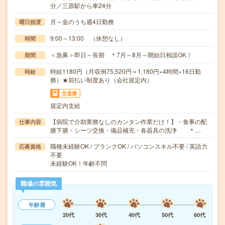
分／三原駅から車24分
月～金のうち週4日勤務
曜日頻度
9:00～13:00 （休憩なし）
時間
＜急募＞即日～長期 ＊7月～8月～開始日相談OK！
期間
時給1180円（月収例75,520円＝1,180円×4時間×16日勤
時給
務）★前払い制度あり（会社規定内）
交通費
規定内支給
【病院で介助業務なしのカンタン作業だけ！】・食事の配
仕事内容
膳下膳・シーツ交換・備品補充・各器具の洗浄 ＊…
職種未経験OK / ブランクOK / パソコンスキル不要 / 英語力
応募資格
不要
未経験OK！年齢不問
職場の雰囲気
年齢層
20代
30代
40代
50代
60代