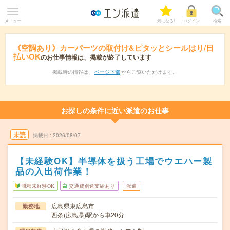
メニュー
気になる!
ログイン
検索
《空調あり》カーパーツの取付け&ピタッとシールはり/日
払いOK
のお仕事情報は、掲載が終了しています
掲載時の情報は、
ページ下部
からご覧いただけます。
お探しの条件に近い派遣のお仕事
未読
掲載日
2026/08/07
【未経験OK】半導体を扱う工場でウエハー製
品の入出荷作業！
職種未経験OK
交通費別途支給あり
派遣
広島県東広島市
勤務地
西条(広島県)駅から車20分