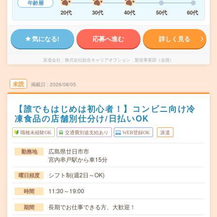
年齢層
20代
30代
40代
50代
60代
気になる!
応募へ進む
詳しく見る
派遣会社
株式会社綜合キャリアオプション 製造事業部（全国）
未読
掲載日
2026/08/05
【誰でもはじめは初心者！】コンビニ向け冷
凍食品の店舗別仕分け/日払いOK
職種未経験OK
交通費別途支給あり
WEB登録OK
派遣
広島県廿日市市
勤務地
宮内串戸駅から車15分
シフト制(週2日～OK)
曜日頻度
11:30～19:00
時間
長期でお仕事できる方、大歓迎！
期間