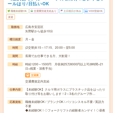
ールはり/日払いOK
職種未経験OK
交通費別途支給あり
土日祝日が休み
WEB登録OK
派遣
広島市安芸区
勤務地
矢野駅から徒歩10分
月～金
曜日頻度
(2交替)8:15～17:15、20:00～翌5:00
時間
長期でお仕事できる方、大歓迎！
期間
時給1200～1500円 月収例25万8000円以上可(8時間×21
時給
日+残業・深夜手当)
交通費
交通費規定内支給
【未経験OK】クルマ用ガラスにプラスチック品をはったり
仕事内容
取り付け等をお願いします！2～3名のグループ作…
職種未経験OK / ブランクOK / パソコンスキル不要 / 英語力
応募資格
不要
◆未経験OK！◇フォークリフトの経験者カンゲイ！◇昼夜