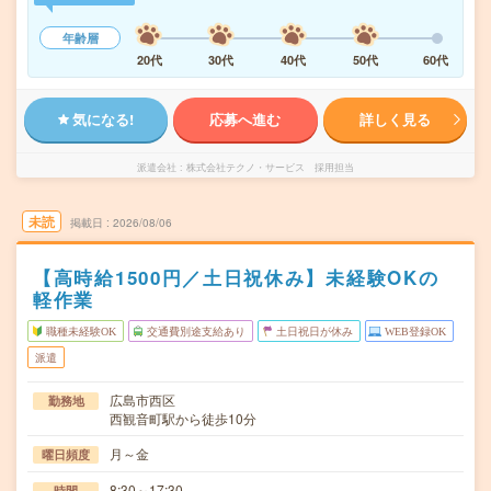
年齢層
20代
30代
40代
50代
60代
気になる!
応募へ進む
詳しく見る
派遣会社
株式会社テクノ・サービス 採用担当
未読
掲載日
2026/08/06
【高時給1500円／土日祝休み】未経験OKの
軽作業
職種未経験OK
交通費別途支給あり
土日祝日が休み
WEB登録OK
派遣
広島市西区
勤務地
西観音町駅から徒歩10分
月～金
曜日頻度
8:30～17:30
時間