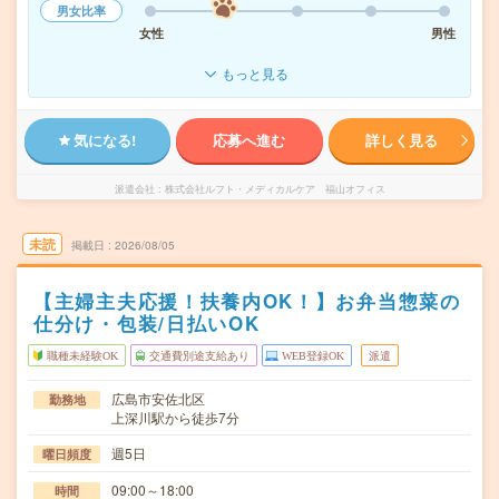
男女比率
女性
男性
もっと見る
気になる!
応募へ進む
詳しく見る
派遣会社
株式会社ルフト・メディカルケア 福山オフィス
未読
掲載日
2026/08/05
【主婦主夫応援！扶養内OK！】お弁当惣菜の
仕分け・包装/日払いOK
職種未経験OK
交通費別途支給あり
WEB登録OK
派遣
広島市安佐北区
勤務地
上深川駅から徒歩7分
週5日
曜日頻度
09:00～18:00
時間