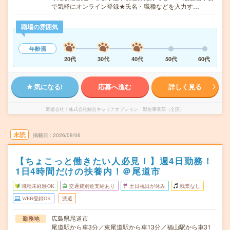
で気軽にオンライン登録★氏名・職種などを入力す…
職場の雰囲気
年齢層
20代
30代
40代
50代
60代
気になる!
応募へ進む
詳しく見る
派遣会社
株式会社綜合キャリアオプション 製造事業部（全国）
未読
掲載日
2026/08/06
【ちょこっと働きたい人必見！】週4日勤務！
1日4時間だけの扶養内！＠尾道市
職種未経験OK
交通費別途支給あり
土日祝日が休み
残業なし
WEB登録OK
派遣
広島県尾道市
勤務地
尾道駅から車3分／東尾道駅から車13分／福山駅から車31