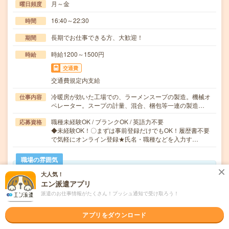
月～金
曜日頻度
16:40～22:30
時間
長期でお仕事できる方、大歓迎！
期間
時給1200～1500円
時給
交通費
交通費規定内支給
冷暖房が効いた工場での、ラーメンスープの製造。機械オ
仕事内容
ペレーター。スープの計量、混合、梱包等一連の製造…
職種未経験OK / ブランクOK / 英語力不要
応募資格
◆未経験OK！〇まずは事前登録だけでもOK！履歴書不要
で気軽にオンライン登録★氏名・職種などを入力す…
職場の雰囲気
大人気！
年齢層
エン派遣アプリ
20代
30代
40代
50代
60代
派遣のお仕事情報がたくさん！プッシュ通知で受け取ろう！
アプリをダウンロード
気になる!
応募へ進む
詳しく見る