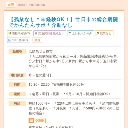
未読
掲載日
2026/08/06
【残業なし＊未経験OK！】廿日市の総合病院
でかんたんサポ＊介助なし
職種未経験OK
交通費別途支給あり
土日祝日が休み
残業なし
WEB登録OK
派遣
広島県廿日市市
勤務地
ＪＡ広島病院前駅から徒歩---分／阿品(山陽本線)駅から車6
分／廿日市駅から車9分／新井口駅から車16分／五日市駅
から車17分
月～金の週5日
曜日頻度
15:30～22:30（実働6時間 休憩60分）
時間
＜急募＞即日～長期 ＊9月～10月～開始日相談OK！
期間
時給1500円～ ＊22時以降は深夜手当あり ＊給与前払制
時給
度（規定あり）＊月収例：18万円（1500円×6時間×20日勤
務の場合）
交通費
規定支給（2㎞以上で支給有）