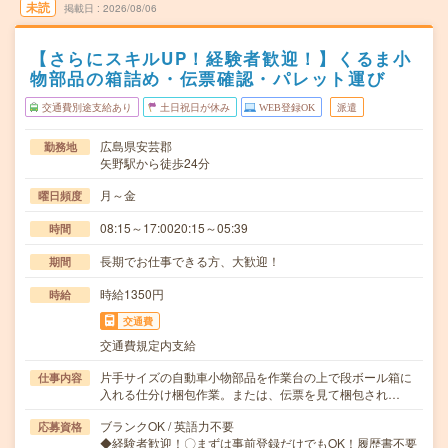
未読
掲載日
2026/08/06
【さらにスキルUP！経験者歓迎！】くるま小
物部品の箱詰め・伝票確認・パレット運び
交通費別途支給あり
土日祝日が休み
WEB登録OK
派遣
広島県安芸郡
勤務地
矢野駅から徒歩24分
月～金
曜日頻度
08:15～17:0020:15～05:39
時間
長期でお仕事できる方、大歓迎！
期間
時給1350円
時給
交通費
交通費規定内支給
片手サイズの自動車小物部品を作業台の上で段ボール箱に
仕事内容
入れる仕分け梱包作業。または、伝票を見て梱包され…
ブランクOK / 英語力不要
応募資格
◆経験者歓迎！〇まずは事前登録だけでもOK！履歴書不要