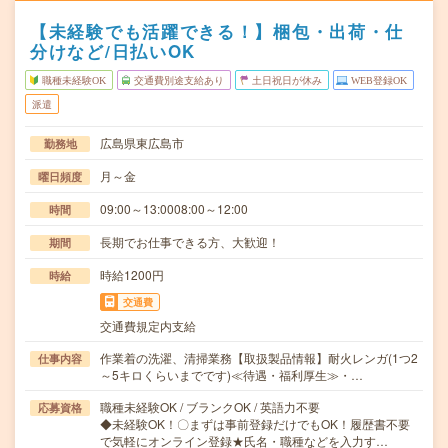
【未経験でも活躍できる！】梱包・出荷・仕
分けなど/日払いOK
職種未経験OK
交通費別途支給あり
土日祝日が休み
WEB登録OK
派遣
広島県東広島市
勤務地
月～金
曜日頻度
09:00～13:0008:00～12:00
時間
長期でお仕事できる方、大歓迎！
期間
時給1200円
時給
交通費
交通費規定内支給
作業着の洗濯、清掃業務【取扱製品情報】耐火レンガ(1つ2
仕事内容
～5キロくらいまでです)≪待遇・福利厚生≫・…
職種未経験OK / ブランクOK / 英語力不要
応募資格
◆未経験OK！〇まずは事前登録だけでもOK！履歴書不要
で気軽にオンライン登録★氏名・職種などを入力す…