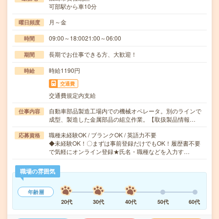
可部駅から車10分
月～金
曜日頻度
09:00～18:0021:00～06:00
時間
長期でお仕事できる方、大歓迎！
期間
時給1190円
時給
交通費
交通費規定内支給
自動車部品製造工場内での機械オペレータ。別のラインで
仕事内容
成型、製造した金属部品の組立作業。【取扱製品情報…
職種未経験OK / ブランクOK / 英語力不要
応募資格
◆未経験OK！〇まずは事前登録だけでもOK！履歴書不要
で気軽にオンライン登録★氏名・職種などを入力す…
職場の雰囲気
年齢層
20代
30代
40代
50代
60代