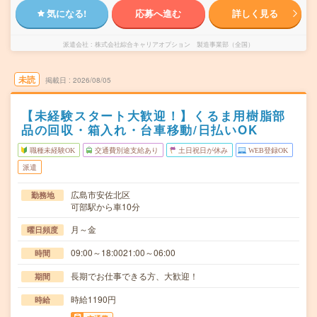
気になる!
応募へ進む
詳しく見る
派遣会社
株式会社綜合キャリアオプション 製造事業部（全国）
未読
掲載日
2026/08/05
【未経験スタート大歓迎！】くるま用樹脂部
品の回収・箱入れ・台車移動/日払いOK
職種未経験OK
交通費別途支給あり
土日祝日が休み
WEB登録OK
派遣
広島市安佐北区
勤務地
可部駅から車10分
月～金
曜日頻度
09:00～18:0021:00～06:00
時間
長期でお仕事できる方、大歓迎！
期間
時給1190円
時給