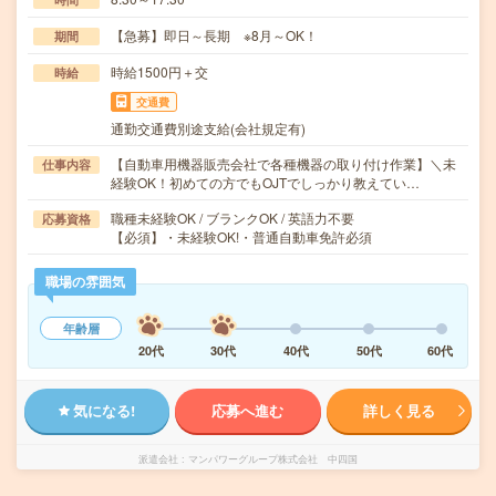
【急募】即日～長期 ※8月～OK！
期間
時給1500円＋交
時給
交通費
通勤交通費別途支給(会社規定有)
【自動車用機器販売会社で各種機器の取り付け作業】＼未
仕事内容
経験OK！初めての方でもOJTでしっかり教えてい…
職種未経験OK / ブランクOK / 英語力不要
応募資格
【必須】・未経験OK!・普通自動車免許必須
職場の雰囲気
年齢層
20代
30代
40代
50代
60代
気になる!
応募へ進む
詳しく見る
派遣会社
マンパワーグループ株式会社 中四国