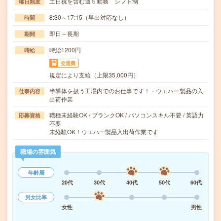
土日祝を含む週５勤務 シフト制
曜日頻度
8:30～17:15（早出対応なし）
時間
即日～長期
期間
時給1200円
時給
交通費
規定により支給（上限35,000円）
半導体を扱う工場内でのお仕事です！・ウエハー製品の入
仕事内容
出荷作業
職種未経験OK / ブランクOK / パソコンスキル不要 / 英語力
応募資格
不要
未経験OK！ウエハー製品入出荷作業です
職場の雰囲気
年齢層
20代
30代
40代
50代
60代
男女比率
女性
男性