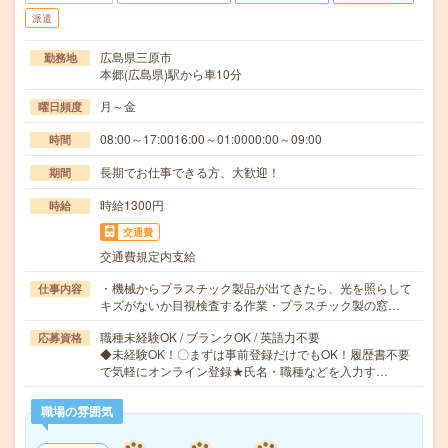
派遣
広島県三原市
勤務地
本郷(広島県)駅から車10分
月～金
曜日頻度
08:00～17:0016:00～01:0000:00～09:00
時間
長期でお仕事できる方、大歓迎！
期間
時給1300円
時給
交通費
交通費規定内支給
・機械からプラスチック製品が出てきたら、光を照らして
仕事内容
キズがないか目視検査する作業・プラスチック製の窓…
職種未経験OK / ブランクOK / 英語力不要
応募資格
◆未経験OK！〇まずは事前登録だけでもOK！履歴書不要
で気軽にオンライン登録★氏名・職種などを入力す…
職場の雰囲気