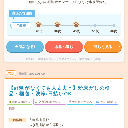
勤の2交替の経験者カンゲイ！〇まずは事前登録だ…
職場の雰囲気
年齢層
20代
30代
40代
50代
60代
気になる!
応募へ進む
詳しく見る
派遣会社
株式会社綜合キャリアオプション 製造事業部（全国）
未読
掲載日
2026/08/05
【経験がなくても大丈夫＊】粉末だしの検
品・梱包・洗浄/日払いOK
職種未経験OK
交通費別途支給あり
土日祝日が休み
WEB登録OK
派遣
広島県山県郡
勤務地
あき亀山駅から車54分