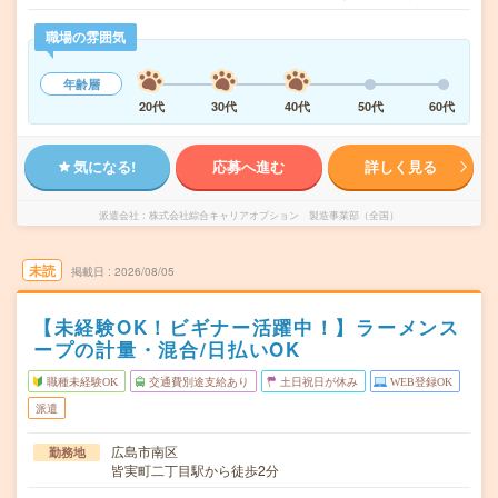
職場の雰囲気
年齢層
20代
30代
40代
50代
60代
気になる!
応募へ進む
詳しく見る
派遣会社
株式会社綜合キャリアオプション 製造事業部（全国）
未読
掲載日
2026/08/05
【未経験OK！ビギナー活躍中！】ラーメンス
ープの計量・混合/日払いOK
職種未経験OK
交通費別途支給あり
土日祝日が休み
WEB登録OK
派遣
広島市南区
勤務地
皆実町二丁目駅から徒歩2分