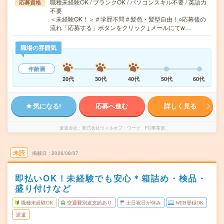
職種未経験OK / ブランクOK / パソコンスキル不要 / 英語力
応募資格
不要
＜未経験OK！＞＃学歴不問＃髪色・髪型自由！○応募後の
流れ「応募する」ボタンをクリック↓メールにてw…
職場の雰囲気
年齢層
20代
30代
40代
50代
60代
気になる!
応募へ進む
詳しく見る
派遣会社
株式会社ウィルオブ・ワーク FO事業部
未読
掲載日
2026/08/07
即払いOK！未経験でも安心＊箱詰め・検品・
盛り付けなど
職種未経験OK
交通費別途支給あり
土日祝日が休み
WEB登録OK
派遣