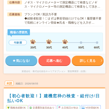
ノギス・マイクロメーターで測定機器にて検査などノギ
仕事内容
ス・マイクロメーター等の測定機器にて検査をして頂き…
ブランクOK / 英語力不要
応募資格
◆経験者歓迎！〇まずは事前登録だけでもOK！履歴書不要
で気軽にオンライン登録★氏名・職種などを入力す…
職場の雰囲気
年齢層
20代
30代
40代
50代
60代
気になる!
応募へ進む
詳しく見る
派遣会社
株式会社綜合キャリアオプション 製造事業部（全国）
未読
掲載日
2026/08/05
【初心者歓迎！】建機窓枠の検査・組付け/日
払いOK
職種未経験OK
交通費別途支給あり
土日祝日が休み
WEB登録OK