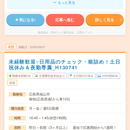
もっと見る
気になる!
応募へ進む
詳しく見る
派遣会社
日本リック株式会社 広島オフィス
未読
掲載日
2026/08/07
未経験歓迎○日用品のチェック・箱詰め！土日
祝休み＆夜勤専属_H130741
職種未経験OK
交通費別途支給あり
土日祝日が休み
WEB登録OK
派遣
広島県福山市
勤務地
御領(広島県)駅から車10分
月～金／週5日勤務
曜日頻度
16:45～1:45(休憩1時間)
時間
即日～長期（3ヶ月以上） 最短で応募開始から1週間！
期間