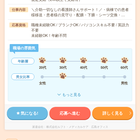
＼介助一切なしの看護師さんサポート！／・病棟での患者
仕事内容
様移送・患者様の見守り・配膳・下膳・シーツ交換・…
職種未経験OK / ブランクOK / パソコンスキル不要 / 英語力
応募資格
不要
未経験OK！年齢不問
職場の雰囲気
年齢層
20代
30代
40代
50代
60代
男女比率
女性
男性
もっと見る
気になる!
応募へ進む
詳しく見る
派遣会社
株式会社ルフト・メディカルケア 広島オフィス