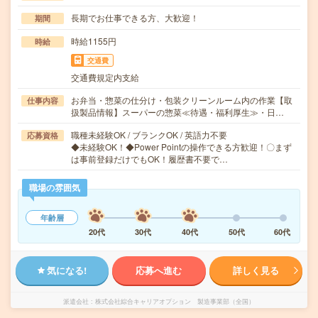
長期でお仕事できる方、大歓迎！
期間
時給1155円
時給
交通費
交通費規定内支給
お弁当・惣菜の仕分け・包装クリーンルーム内の作業【取
仕事内容
扱製品情報】スーパーの惣菜≪待遇・福利厚生≫・日…
職種未経験OK / ブランクOK / 英語力不要
応募資格
◆未経験OK！◆Power Pointの操作できる方歓迎！〇まず
は事前登録だけでもOK！履歴書不要で…
職場の雰囲気
年齢層
20代
30代
40代
50代
60代
気になる!
応募へ進む
詳しく見る
派遣会社
株式会社綜合キャリアオプション 製造事業部（全国）