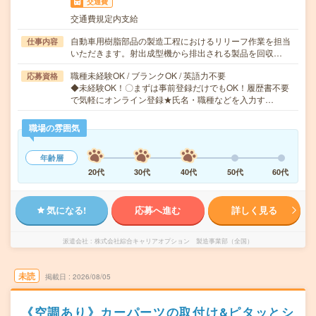
交通費
交通費規定内支給
自動車用樹脂部品の製造工程におけるリリーフ作業を担当
仕事内容
いただきます。射出成型機から排出される製品を回収…
職種未経験OK / ブランクOK / 英語力不要
応募資格
◆未経験OK！〇まずは事前登録だけでもOK！履歴書不要
で気軽にオンライン登録★氏名・職種などを入力す…
職場の雰囲気
年齢層
20代
30代
40代
50代
60代
気になる!
応募へ進む
詳しく見る
派遣会社
株式会社綜合キャリアオプション 製造事業部（全国）
未読
掲載日
2026/08/05
《空調あり》カーパーツの取付け&ピタッとシ