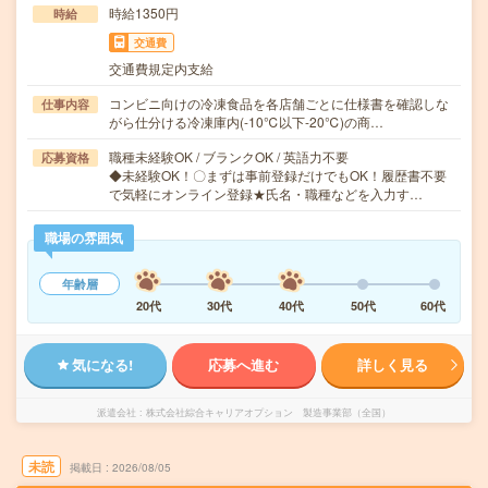
時給1350円
時給
交通費
交通費規定内支給
コンビニ向けの冷凍食品を各店舗ごとに仕様書を確認しな
仕事内容
がら仕分ける冷凍庫内(-10℃以下-20℃)の商…
職種未経験OK / ブランクOK / 英語力不要
応募資格
◆未経験OK！〇まずは事前登録だけでもOK！履歴書不要
で気軽にオンライン登録★氏名・職種などを入力す…
職場の雰囲気
年齢層
20代
30代
40代
50代
60代
気になる!
応募へ進む
詳しく見る
派遣会社
株式会社綜合キャリアオプション 製造事業部（全国）
未読
掲載日
2026/08/05