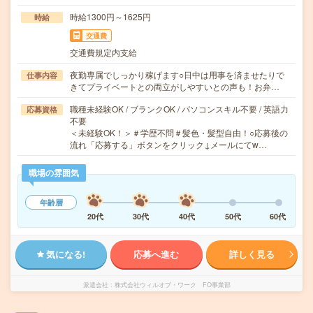
時給1300円～1625円
時給
交通費
交通費規定内支給
夜勤専属でしっかり稼げます○日中は用事を済ませたりで
仕事内容
きてプライベートとの両立がしやすいとの声も！お弁…
職種未経験OK / ブランクOK / パソコンスキル不要 / 英語力
応募資格
不要
＜未経験OK！＞＃学歴不問＃髪色・髪型自由！○応募後の
流れ「応募する」ボタンをクリック↓メールにてw…
職場の雰囲気
年齢層
20代
30代
40代
50代
60代
気になる!
応募へ進む
詳しく見る
派遣会社
株式会社ウィルオブ・ワーク FO事業部