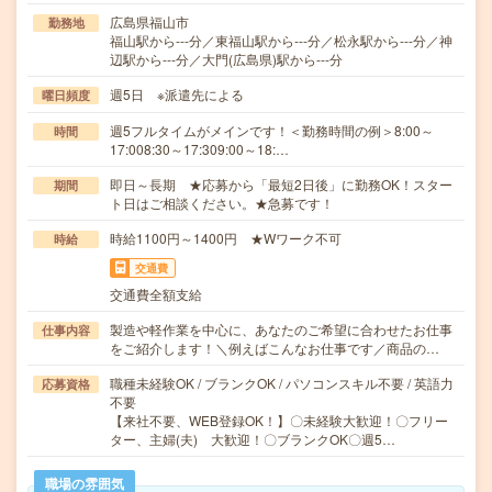
広島県福山市
勤務地
福山駅から---分／東福山駅から---分／松永駅から---分／神
辺駅から---分／大門(広島県)駅から---分
週5日 ※派遣先による
曜日頻度
週5フルタイムがメインです！＜勤務時間の例＞8:00～
時間
17:008:30～17:309:00～18:…
即日～長期 ★応募から「最短2日後」に勤務OK！スター
期間
ト日はご相談ください。★急募です！
時給1100円～1400円 ★Wワーク不可
時給
交通費
交通費全額支給
製造や軽作業を中心に、あなたのご希望に合わせたお仕事
仕事内容
をご紹介します！＼例えばこんなお仕事です／商品の…
職種未経験OK / ブランクOK / パソコンスキル不要 / 英語力
応募資格
不要
【来社不要、WEB登録OK！】〇未経験大歓迎！〇フリー
ター、主婦(夫) 大歓迎！〇ブランクOK〇週5…
職場の雰囲気