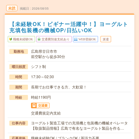
未読
掲載日
2026/08/05
【未経験OK！ビギナー活躍中！】ヨーグルト
充填包装機の機械OP/日払いOK
職種未経験OK
交通費別途支給あり
WEB登録OK
派遣
広島県廿日市市
勤務地
前空駅から徒歩30分
シフト制
曜日頻度
17:30～02:30
時間
長期でお仕事できる方、大歓迎！
期間
時給1190円
時給
交通費
交通費規定内支給
ヨーグルト製造工場での充填機と包装機の機械オペレータ
仕事内容
【取扱製品情報】広島で有名なヨーグルト製品を作る…
職種未経験OK / ブランクOK / 英語力不要
応募資格