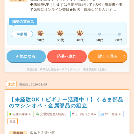
◆未経験OK！〇まずは事前登録だけでもOK！履歴書不要
で気軽にオンライン登録★氏名・職種などを入力す…
職場の雰囲気
年齢層
20代
30代
40代
50代
60代
気になる!
応募へ進む
詳しく見る
派遣会社
株式会社綜合キャリアオプション 製造事業部（全国）
未読
掲載日
2026/08/05
【未経験OK！ビギナー活躍中！】くるま部品
のマシンオペ・金属部品の組立
職種未経験OK
交通費別途支給あり
土日祝日が休み
WEB登録OK
派遣
広島市安佐北区
勤務地