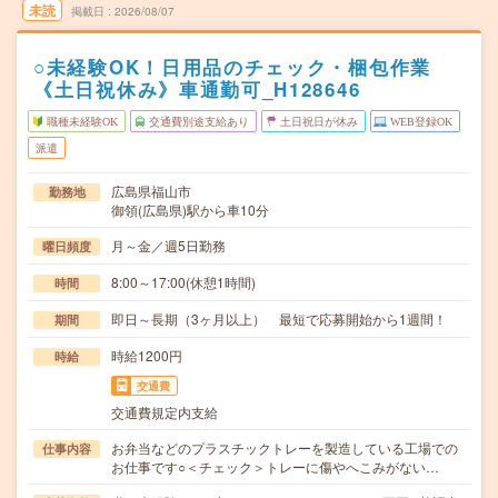
未読
掲載日
2026/08/07
○未経験OK！日用品のチェック・梱包作業
《土日祝休み》車通勤可_H128646
職種未経験OK
交通費別途支給あり
土日祝日が休み
WEB登録OK
派遣
広島県福山市
勤務地
御領(広島県)駅から車10分
月～金／週5日勤務
曜日頻度
8:00～17:00(休憩1時間)
時間
即日～長期（3ヶ月以上） 最短で応募開始から1週間！
期間
時給1200円
時給
交通費
交通費規定内支給
お弁当などのプラスチックトレーを製造している工場での
仕事内容
お仕事です○＜チェック＞トレーに傷やへこみがない…