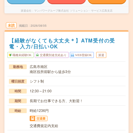
派遣会社
マンパワーグループ株式会社 ソリューション・サービス広島支店
未読
掲載日
2026/08/05
【経験がなくても大丈夫＊】ATM受付の受
電・入力/日払いOK
職種未経験OK
交通費別途支給あり
WEB登録OK
派遣
広島市南区
勤務地
南区役所前駅から徒歩3分
シフト制
曜日頻度
12:30～21:00
時間
長期でお仕事できる方、大歓迎！
期間
時給1236円
時給
交通費
交通費規定内支給