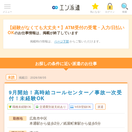
メニュー
気になる!
ログイン
検索
【経験がなくても大丈夫＊】ATM受付の受電・入力/日払い
OK
のお仕事情報は、掲載が終了しています
掲載時の情報は、
ページ下部
からご覧いただけます。
お探しの条件に近い派遣のお仕事
未読
掲載日
2026/08/05
9月開始！高時給コールセンター／事故一次受
付！未経験OK
職種未経験OK
交通費別途支給あり
WEB登録OK
派遣
広島市中区
勤務地
本通駅から徒歩2分／紙屋町東駅から徒歩5分