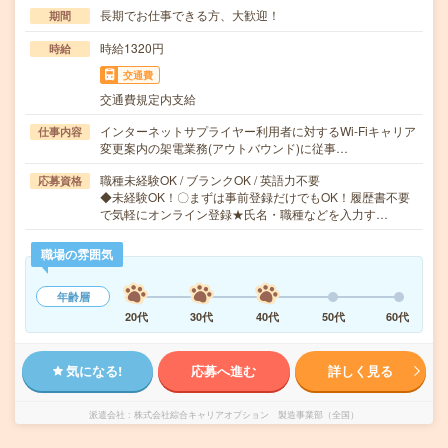
長期でお仕事できる方、大歓迎！
期間
時給1320円
時給
交通費
交通費規定内支給
インターネットサプライヤー利用者に対するWi-Fiキャリア
仕事内容
変更案内の架電業務(アウトバウンド)に従事…
職種未経験OK / ブランクOK / 英語力不要
応募資格
◆未経験OK！〇まずは事前登録だけでもOK！履歴書不要
で気軽にオンライン登録★氏名・職種などを入力す…
職場の雰囲気
年齢層
20代
30代
40代
50代
60代
気になる!
応募へ進む
詳しく見る
派遣会社
株式会社綜合キャリアオプション 製造事業部（全国）