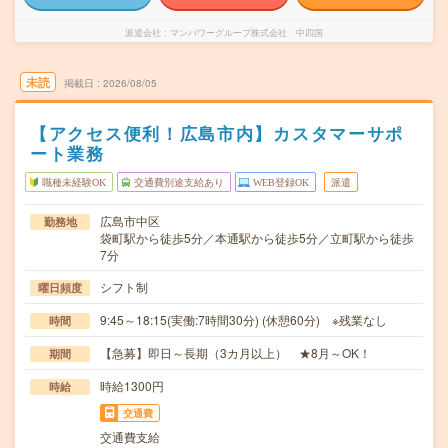
派遣会社
マンパワーグループ株式会社 中四国
未読
掲載日
2026/08/05
【アクセス便利！広島市内】カスタマーサポ
ート業務
職種未経験OK
交通費別途支給あり
WEB登録OK
派遣
広島市中区
勤務地
袋町駅から徒歩5分／本通駅から徒歩5分／立町駅から徒歩
7分
シフト制
曜日頻度
9:45～18:15(実働:7時間30分) (休憩60分) ※残業なし
時間
【急募】即日～長期（3カ月以上） ★8月～OK！
期間
時給1300円
時給
交通費
交通費支給