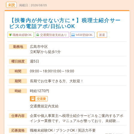
未読
掲載日
2026/08/05
【扶養内が外せない方に＊】税理士紹介サー
ビスの電話アポ/日払いOK
職種未経験OK
交通費別途支給あり
WEB登録OK
派遣
広島市中区
勤務地
立町駅から徒歩1分
週5日
曜日頻度
09:00～18:0010:00～19:00
時間
長期でお仕事できる方、大歓迎！
期間
時給1270円
時給
交通費
交通費規定内支給
企業や個人事業主へ税理士紹介サービスをご案内するアポ
仕事内容
インター業務です。マニュアルが整っており、未経験…
職種未経験OK / ブランクOK / 英語力不要
応募資格