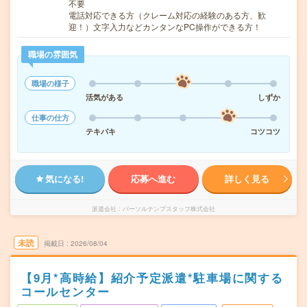
不要
電話対応できる方（クレーム対応の経験のある方、歓
迎！）文字入力などカンタンなPC操作ができる方！
職場の雰囲気
職場の様子
活気がある
しずか
仕事の仕方
テキパキ
コツコツ
気になる!
応募へ進む
詳しく見る
派遣会社
パーソルテンプスタッフ株式会社
未読
掲載日
2026/08/04
【9月*高時給】紹介予定派遣*駐車場に関する
コールセンター