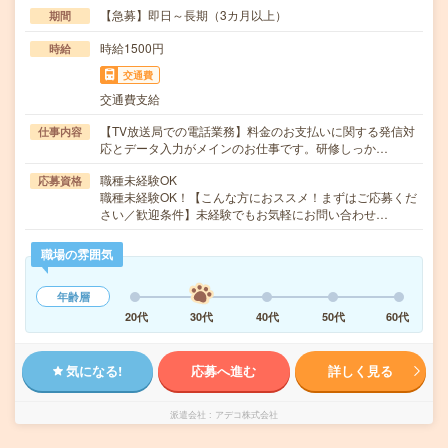
【急募】即日～長期（3カ月以上）
期間
時給1500円
時給
交通費
交通費支給
【TV放送局での電話業務】料金のお支払いに関する発信対
仕事内容
応とデータ入力がメインのお仕事です。研修しっか…
職種未経験OK
応募資格
職種未経験OK！【こんな方におススメ！まずはご応募くだ
さい／歓迎条件】未経験でもお気軽にお問い合わせ…
職場の雰囲気
年齢層
20代
30代
40代
50代
60代
気になる!
応募へ進む
詳しく見る
派遣会社
アデコ株式会社