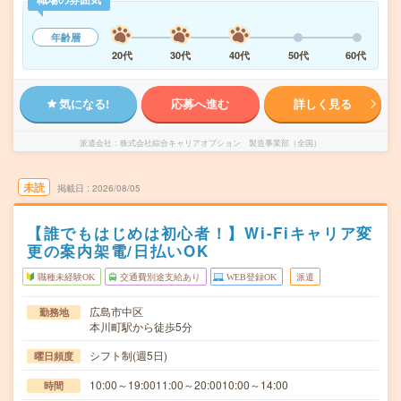
年齢層
20代
30代
40代
50代
60代
気になる!
応募へ進む
詳しく見る
派遣会社
株式会社綜合キャリアオプション 製造事業部（全国）
未読
掲載日
2026/08/05
【誰でもはじめは初心者！】Wi-Fiキャリア変
更の案内架電/日払いOK
職種未経験OK
交通費別途支給あり
WEB登録OK
派遣
広島市中区
勤務地
本川町駅から徒歩5分
シフト制(週5日)
曜日頻度
10:00～19:0011:00～20:0010:00～14:00
時間