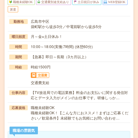
職種未経験OK
交通費別途支給あり
土日祝日が休み
WEB登録OK
派遣
広島市中区
勤務地
袋町駅から徒歩3分／中電前駅から徒歩5分
月～金※土日休み！
曜日頻度
10:00～18:00(実働:7時間) (休憩60分)
時間
【急募】即日～長期（3カ月以上）
期間
時給1500円
時給
交通費
交通費支給
【TV放送局での電話業務】料金のお支払いに関する発信対
仕事内容
応とデータ入力がメインのお仕事です。研修しっか…
職種未経験OK
応募資格
職種未経験OK！【こんな方におススメ！まずはご応募くだ
さい／歓迎条件】未経験でもお気軽にお問い合わせ…
職場の雰囲気