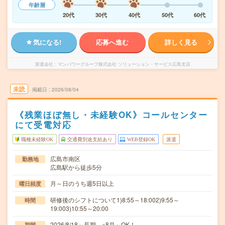
年齢層
20代
30代
40代
50代
60代
気になる!
応募へ進む
詳しく見る
派遣会社
マンパワーグループ株式会社 ソリューション・サービス広島支店
未読
掲載日
2026/08/04
《残業ほぼ無し・未経験OK》コールセンター
にて受電対応
職種未経験OK
交通費別途支給あり
WEB登録OK
派遣
広島市南区
勤務地
広島駅から徒歩5分
月～日のうち週5日以上
曜日頻度
研修後のシフトについて1)8:55～18:002)9:55～
時間
19:003)10:55～20:00
2026/8/18～長期 ※8月～OK！
期間