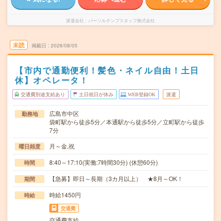
派遣会社
パーソルテンプスタッフ株式会社
未読
掲載日
2026/08/05
【市内で通勤便利！髪色・ネイル自由！土日
休】オペレータ！
交通費別途支給あり
土日祝日が休み
WEB登録OK
派遣
広島市中区
勤務地
袋町駅から徒歩5分／本通駅から徒歩5分／立町駅から徒歩
7分
月～金,祝
曜日頻度
8:40～17:10(実働:7時間30分) (休憩60分)
時間
【急募】即日～長期（3カ月以上） ★8月～OK！
期間
時給1450円
時給
交通費
交通費支給