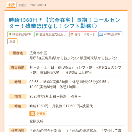
未読
掲載日
2026/08/04
時給1360円＊【完全在宅】長期！コールセン
ター！残業ほぼなし！シフト勤務〇
職種未経験OK
交通費別途支給あり
在宅・リモート
WEB登録OK
派遣
広島市中区
勤務地
県庁前(広島県)駅から徒歩2分／紙屋町東駅から徒歩2分
月～金・土・日・祝(週5日) ※シフト制 ※週休2日のシフ
曜日頻度
ト制 曜日固定OK！ #週3日以上在宅
08:55～18:00(実働8時間 休憩1時間05分)09:55～
時間
19:00(実働8時間 休憩1時間…
2026年09月上旬～長期 ※9月～！
期間
時給1360円 月収例 217,600円+残業代
時給
交通費
全額支給
＊商品の問合せ対応 →「商品の発送状況」「交換してほ
仕事内容