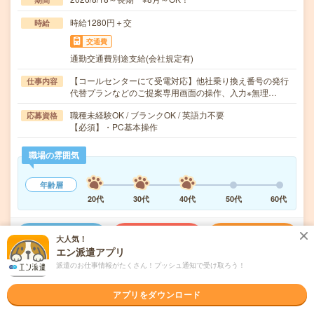
時給1280円＋交
時給
交通費
通勤交通費別途支給(会社規定有)
【コールセンターにて受電対応】他社乗り換え番号の発行
仕事内容
代替プランなどのご提案専用画面の操作、入力※無理…
職種未経験OK / ブランクOK / 英語力不要
応募資格
【必須】・PC基本操作
職場の雰囲気
年齢層
20代
30代
40代
50代
60代
気になる!
応募へ進む
詳しく見る
大人気！
エン派遣アプリ
派遣のお仕事情報がたくさん！プッシュ通知で受け取ろう！
派遣会社
マンパワーグループ株式会社 中四国
アプリをダウンロード
未読
掲載日
2026/08/04