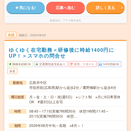
気になる!
応募へ進む
詳しく見る
派遣会社
アデコ株式会社
未読
掲載日
2026/08/05
ゆくゆく在宅勤務＜研修後に時給1400円に
UP！＞スマホの問合せ
職種未経験OK
交通費別途支給あり
在宅・リモート
WEB登録OK
派遣
広島市中区
勤務地
市役所前(広島県)駅から徒歩2分／鷹野橋駅から徒歩4分
月～金・土・日・祝(週5日) ※シフト制 ※月に6日希望休
曜日頻度
OK #週3日以上在宅
08:45～17:15(実働7時間30分 休憩1時間)11:45～
時間
20:15(実働7時間30分 休憩…
2026年08月中旬～長期 ※8月～！
期間