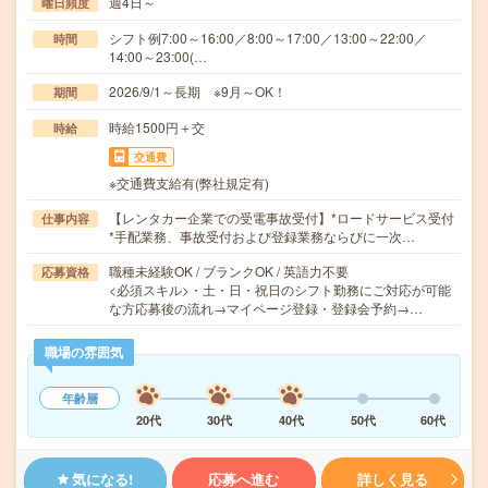
週4日～
曜日頻度
シフト例7:00～16:00／8:00～17:00／13:00～22:00／
時間
14:00～23:00(…
2026/9/1～長期 ※9月～OK！
期間
時給1500円＋交
時給
交通費
※交通費支給有(弊社規定有)
【レンタカー企業での受電事故受付】*ロードサービス受付
仕事内容
*手配業務、事故受付および登録業務ならびに一次…
職種未経験OK / ブランクOK / 英語力不要
応募資格
<必須スキル>・土・日・祝日のシフト勤務にご対応が可能
な方応募後の流れ→マイページ登録・登録会予約→…
職場の雰囲気
年齢層
20代
30代
40代
50代
60代
気になる!
応募へ進む
詳しく見る