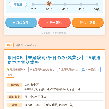
年齢層
20代
30代
40代
50代
60代
気になる!
応募へ進む
詳しく見る
派遣会社
アデコ株式会社
未読
掲載日
2026/08/05
即日OK【未経験可/平日のみ/残業少】TV放送
局での電話業務
職種未経験OK
交通費別途支給あり
土日祝日が休み
WEB登録OK
派遣
広島市中区
勤務地
袋町駅から徒歩3分／中電前駅から徒歩5分
月～金※土日休み！
曜日頻度
10:00～18:00(実働:7時間) (休憩60分)
時間