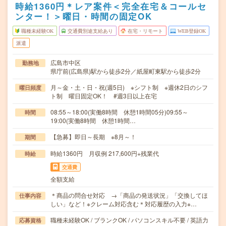
時給1360円＊レア案件＜完全在宅＆コールセ
ンター！＞曜日・時間の固定OK
職種未経験OK
交通費別途支給あり
在宅・リモート
WEB登録OK
派遣
広島市中区
勤務地
県庁前(広島県)駅から徒歩2分／紙屋町東駅から徒歩2分
月～金・土・日・祝(週5日) ※シフト制 ※週休2日のシフ
曜日頻度
ト制 曜日固定OK！ #週3日以上在宅
08:55～18:00(実働8時間 休憩1時間05分)09:55～
時間
19:00(実働8時間 休憩1時間…
【急募】即日～長期 ※8月～！
期間
時給1360円 月収例 217,600円+残業代
時給
交通費
全額支給
＊商品の問合せ対応 →「商品の発送状況」「交換してほ
仕事内容
しい」など！※クレーム対応含む＊対応履歴の入力※…
職種未経験OK / ブランクOK / パソコンスキル不要 / 英語力
応募資格