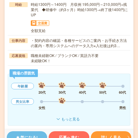
時給1300円～1400円 月収例 195,000円～210,000円+残
時給
業代 ◆研修中（約3ヶ月）時給1300円→終了後1400円に
UP
交通費
全額支給
・契約内容の確認・各種サービスのご案内・お手続き方法
仕事内容
の案内・専用システムへのデータ入力※入社後は約3…
職種未経験OK / ブランクOK / 英語力不要
応募資格
未経験OK！
職場の雰囲気
年齢層
20代
30代
40代
50代
60代
男女比率
女性
男性
もっと見る
気になる!
応募へ進む
詳しく見る