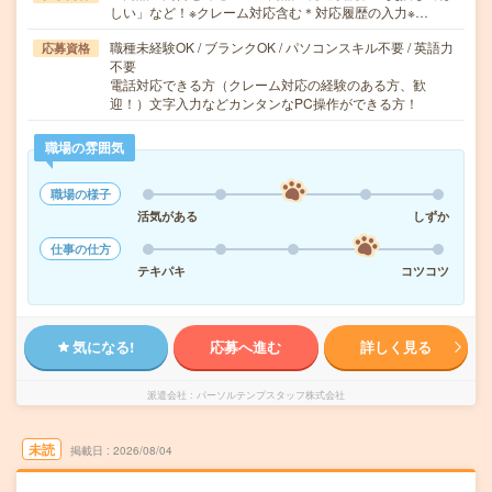
しい」など！※クレーム対応含む＊対応履歴の入力※…
職種未経験OK / ブランクOK / パソコンスキル不要 / 英語力
応募資格
不要
電話対応できる方（クレーム対応の経験のある方、歓
迎！）文字入力などカンタンなPC操作ができる方！
職場の雰囲気
職場の様子
活気がある
しずか
仕事の仕方
テキパキ
コツコツ
気になる!
応募へ進む
詳しく見る
派遣会社
パーソルテンプスタッフ株式会社
未読
掲載日
2026/08/04