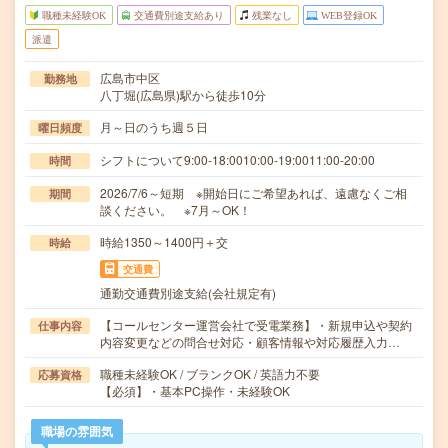
職種未経験OK
交通費別途支給あり
残業なし
WEB登録OK
派遣
広島市中区
勤務地
八丁堀(広島県)駅から徒歩10分
月～日のうち週５日
曜日頻度
シフトについて9:00-18:0010:00-19:0011:00-20:00
時間
2026/7/6～短期 ※開始日にご希望あれば、遠慮なくご相
期間
談ください。 ※7月～OK！
時給1350～1400円＋交
時給
交通費
通勤交通費別途支給(会社規定有)
【コールセンター運営会社で受電業務】・新規申込や契約
仕事内容
内容変更などの問合せ対応・顧客情報や対応履歴入力…
職種未経験OK / ブランクOK / 英語力不要
応募資格
【必須】・基本PC操作・未経験OK
職場の雰囲気