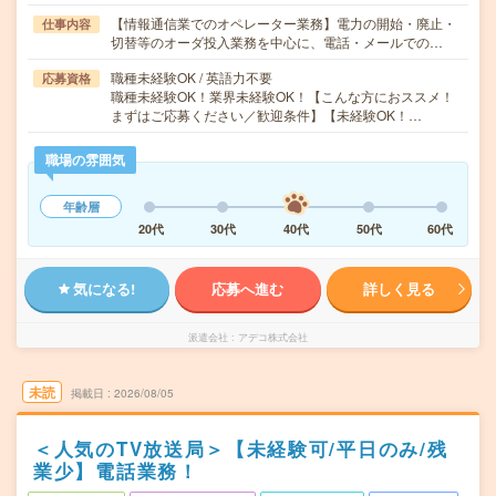
【情報通信業でのオペレーター業務】電力の開始・廃止・
仕事内容
切替等のオーダ投入業務を中心に、電話・メールでの…
職種未経験OK / 英語力不要
応募資格
職種未経験OK！業界未経験OK！【こんな方におススメ！
まずはご応募ください／歓迎条件】【未経験OK！…
職場の雰囲気
年齢層
20代
30代
40代
50代
60代
気になる!
応募へ進む
詳しく見る
派遣会社
アデコ株式会社
未読
掲載日
2026/08/05
＜人気のTV放送局＞【未経験可/平日のみ/残
業少】電話業務！