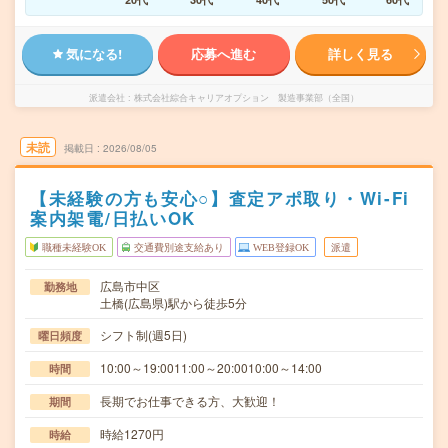
気になる!
応募へ進む
詳しく見る
派遣会社
株式会社綜合キャリアオプション 製造事業部（全国）
未読
掲載日
2026/08/05
【未経験の方も安心○】査定アポ取り・Wi-Fi
案内架電/日払いOK
職種未経験OK
交通費別途支給あり
WEB登録OK
派遣
広島市中区
勤務地
土橋(広島県)駅から徒歩5分
シフト制(週5日)
曜日頻度
10:00～19:0011:00～20:0010:00～14:00
時間
長期でお仕事できる方、大歓迎！
期間
時給1270円
時給