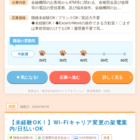
金融機関のお客様からATM等に関わる、各種照会及び故障
仕事内容
等の電話の受信業務、及び端末操作。金融機関のお…
職種未経験OK / ブランクOK / 英語力不要
応募資格
◆未経験OK！◆ExcelやWordの操作できる方歓迎！〇まず
は事前登録だけでもOK！履歴書不要で気…
職場の雰囲気
年齢層
20代
30代
40代
50代
60代
気になる!
応募へ進む
詳しく見る
派遣会社
株式会社綜合キャリアオプション 製造事業部（全国）
未読
掲載日
2026/08/05
【未経験OK！】Wi-Fiキャリア変更の架電案
内/日払いOK
職種未経験OK
交通費別途支給あり
WEB登録OK
派遣