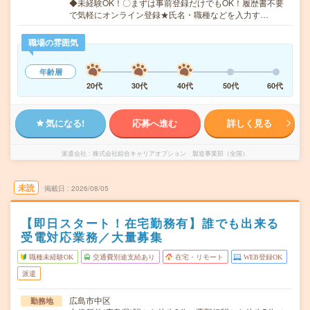
◆未経験OK！〇まずは事前登録だけでもOK！履歴書不要
で気軽にオンライン登録★氏名・職種などを入力す…
職場の雰囲気
年齢層
20代
30代
40代
50代
60代
気になる!
応募へ進む
詳しく見る
派遣会社
株式会社綜合キャリアオプション 製造事業部（全国）
未読
掲載日
2026/08/05
【即日スタート！在宅勤務有】誰でも出来る
受電対応業務／大量募集
職種未経験OK
交通費別途支給あり
在宅・リモート
WEB登録OK
派遣
広島市中区
勤務地