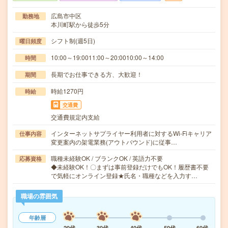
広島市中区
勤務地
本川町駅から徒歩5分
シフト制(週5日)
曜日頻度
10:00～19:0011:00～20:0010:00～14:00
時間
長期でお仕事できる方、大歓迎！
期間
時給1270円
時給
交通費
交通費規定内支給
インターネットサプライヤー利用者に対するWi-Fiキャリア
仕事内容
変更案内の架電業務(アウトバウンド)に従事…
職種未経験OK / ブランクOK / 英語力不要
応募資格
◆未経験OK！〇まずは事前登録だけでもOK！履歴書不要
で気軽にオンライン登録★氏名・職種などを入力す…
職場の雰囲気
年齢層
20代
30代
40代
50代
60代