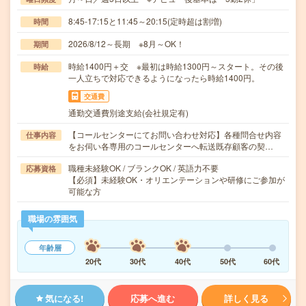
8:45-17:15と11:45～20:15(定時超は割増)
時間
2026/8/12～長期 ※8月～OK！
期間
時給1400円＋交 ※最初は時給1300円～スタート。その後
時給
一人立ちで対応できるようになったら時給1400円。
交通費
通勤交通費別途支給(会社規定有)
【コールセンターにてお問い合わせ対応】各種問合せ内容
仕事内容
をお伺い各専用のコールセンターへ転送既存顧客の契…
職種未経験OK / ブランクOK / 英語力不要
応募資格
【必須】未経験OK・オリエンテーションや研修にご参加が
可能な方
職場の雰囲気
年齢層
20代
30代
40代
50代
60代
気になる!
応募へ進む
詳しく見る