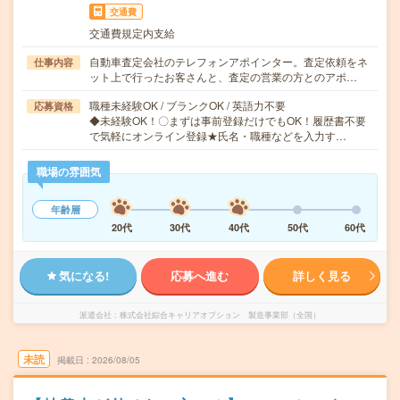
交通費
交通費規定内支給
自動車査定会社のテレフォンアポインター。査定依頼をネ
仕事内容
ット上で行ったお客さんと、査定の営業の方とのアポ…
職種未経験OK / ブランクOK / 英語力不要
応募資格
◆未経験OK！〇まずは事前登録だけでもOK！履歴書不要
で気軽にオンライン登録★氏名・職種などを入力す…
職場の雰囲気
年齢層
20代
30代
40代
50代
60代
気になる!
応募へ進む
詳しく見る
派遣会社
株式会社綜合キャリアオプション 製造事業部（全国）
未読
掲載日
2026/08/05