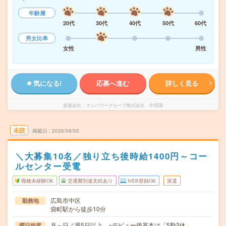
年齢層
20代
30代
40代
50代
60代
男女比率
女性
男性
気になる!
応募へ進む
詳しく見る
派遣会社
マンパワーグループ株式会社 中四国
未読
掲載日
2026/08/05
＼大募集10名／独り立ち後時給1400円～コー
ルセンター受電
職種未経験OK
交通費別途支給あり
WEB登録OK
派遣
広島市中区
勤務地
袋町駅から徒歩10分
月～日／週5日以上 ※デビュー後基本は「5勤2休」
曜日頻度