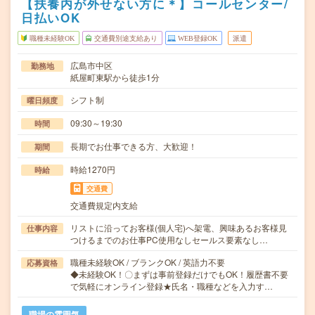
【扶養内が外せない方に＊】コールセンター/
日払いOK
職種未経験OK
交通費別途支給あり
WEB登録OK
派遣
広島市中区
勤務地
紙屋町東駅から徒歩1分
シフト制
曜日頻度
09:30～19:30
時間
長期でお仕事できる方、大歓迎！
期間
時給1270円
時給
交通費
交通費規定内支給
リストに沿ってお客様(個人宅)へ架電、興味あるお客様見
仕事内容
つけるまでのお仕事PC使用なしセールス要素なし…
職種未経験OK / ブランクOK / 英語力不要
応募資格
◆未経験OK！〇まずは事前登録だけでもOK！履歴書不要
で気軽にオンライン登録★氏名・職種などを入力す…
職場の雰囲気