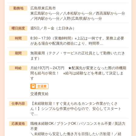
広島県東広島市
勤務地
東広島駅から---分／八本松駅から---分／西高屋駅から---分
／河内駅から---分／入野(広島県)駅から---分
週5日／月～金（土日休み）
曜日頻度
8:30～17:30（実働8時間）※上記は一例です。業務上必要
時間
がある場合や配属先の都合により、時間帯…
無期雇用（テクノ・サービスの正社員として勤務いただき
期間
ます）
月給19万円～24万円 ★配属先が変更となった際の待機期
時給
間も給与が発生！ ※給与は経験などを考慮して決定しま
す
交通費
交通費支給
【未経験歓迎！すぐ覚えられるカンタン作業がたくさ
仕事内容
ん！】シンプルな作業が中心なので、安心してスタート
で…
職種未経験OK / ブランクOK / パソコンスキル不要 / 英語力
応募資格
不要
＼未経験から安定した働き方を目指したい方歓迎！／経