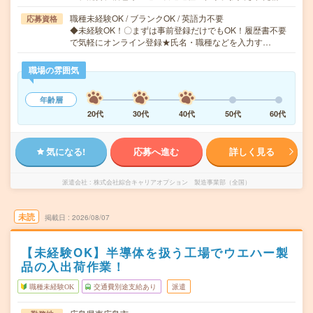
職種未経験OK / ブランクOK / 英語力不要
応募資格
◆未経験OK！〇まずは事前登録だけでもOK！履歴書不要
で気軽にオンライン登録★氏名・職種などを入力す…
職場の雰囲気
年齢層
20代
30代
40代
50代
60代
気になる!
応募へ進む
詳しく見る
派遣会社
株式会社綜合キャリアオプション 製造事業部（全国）
未読
掲載日
2026/08/07
【未経験OK】半導体を扱う工場でウエハー製
品の入出荷作業！
職種未経験OK
交通費別途支給あり
派遣