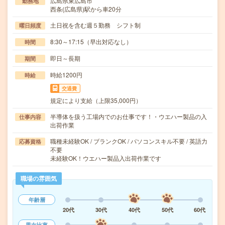
広島県東広島市
勤務地
西条(広島県)駅から車20分
土日祝を含む週５勤務 シフト制
曜日頻度
8:30～17:15（早出対応なし）
時間
即日～長期
期間
時給1200円
時給
交通費
規定により支給（上限35,000円）
半導体を扱う工場内でのお仕事です！・ウエハー製品の入
仕事内容
出荷作業
職種未経験OK / ブランクOK / パソコンスキル不要 / 英語力
応募資格
不要
未経験OK！ウエハー製品入出荷作業です
職場の雰囲気
年齢層
20代
30代
40代
50代
60代
男女比率