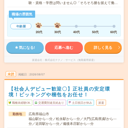
験・資格・学歴は問いません◎「そろそろ腰を据えて働…
職場の雰囲気
年齢層
20代
30代
40代
50代
60代
気になる!
応募へ進む
詳しく見る
派遣会社
株式会社テクノ・サービス（無期雇用派遣）
未読
掲載日
2026/08/07
【社会人デビュー歓迎〇】正社員の安定環
境！ピッキングや梱包をお任せ！
職種未経験OK
交通費別途支給あり
土日祝日が休み
派遣
広島県福山市
勤務地
福山駅から---分／松永駅から---分／大門(広島県)駅から---
分／近田駅から---分／備後本庄駅から---分