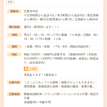
派遣
広島市中区
勤務地
十日市町駅から徒歩1分／本川町駅から徒歩5分／西広島駅
から車9分／横川(広島県)駅から車7分／広島駅から車24分
週5日（希望伺います！！）
曜日頻度
早出7：30～16：15（7.75ｈ勤務、1ｈ休憩）日勤8：00～
時間
16：45（7.75ｈ勤務、1ｈ休…
＜急募＞即日～長期 ＊7月～8月～開始日相談OK！
期間
時給 1350円～1688円※深夜手当 1勤務4000円（月収例
時給
210,000円＝1,400円×7.5時間×20日勤務）★前払い制度あ
り（会社規定内）
交通費
支給あります！※規定あり
＼どこよりもシフトが柔軟！病院デビューもできます／・
仕事内容
環境整備・医療器具の清掃・検査物の搬送・食事の配…
職種未経験OK / ブランクOK / パソコンスキル不要 / 英語力
応募資格
不要
未経験OK！年齢不問