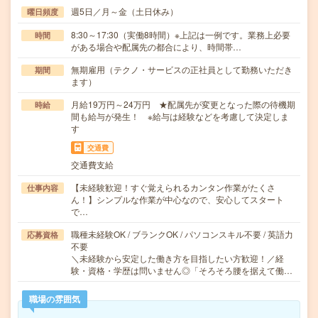
週5日／月～金（土日休み）
曜日頻度
8:30～17:30（実働8時間）※上記は一例です。業務上必要
時間
がある場合や配属先の都合により、時間帯…
無期雇用（テクノ・サービスの正社員として勤務いただき
期間
ます）
月給19万円～24万円 ★配属先が変更となった際の待機期
時給
間も給与が発生！ ※給与は経験などを考慮して決定しま
す
交通費
交通費支給
【未経験歓迎！すぐ覚えられるカンタン作業がたくさ
仕事内容
ん！】シンプルな作業が中心なので、安心してスタート
で…
職種未経験OK / ブランクOK / パソコンスキル不要 / 英語力
応募資格
不要
＼未経験から安定した働き方を目指したい方歓迎！／経
験・資格・学歴は問いません◎「そろそろ腰を据えて働…
職場の雰囲気