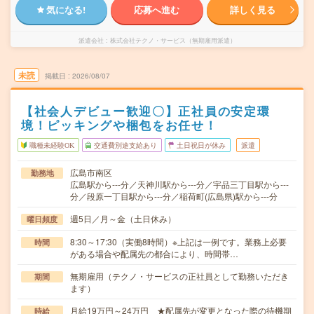
気になる!
応募へ進む
詳しく見る
派遣会社
株式会社テクノ・サービス（無期雇用派遣）
未読
掲載日
2026/08/07
【社会人デビュー歓迎〇】正社員の安定環
境！ピッキングや梱包をお任せ！
職種未経験OK
交通費別途支給あり
土日祝日が休み
派遣
広島市南区
勤務地
広島駅から---分／天神川駅から---分／宇品三丁目駅から---
分／段原一丁目駅から---分／稲荷町(広島県)駅から---分
週5日／月～金（土日休み）
曜日頻度
8:30～17:30（実働8時間）※上記は一例です。業務上必要
時間
がある場合や配属先の都合により、時間帯…
無期雇用（テクノ・サービスの正社員として勤務いただき
期間
ます）
月給19万円～24万円 ★配属先が変更となった際の待機期
時給