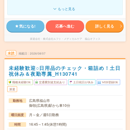
もっと見る
気になる!
応募へ進む
詳しく見る
派遣会社
株式会社ルフト・メディカルケア 福山オフィス
未読
掲載日
2026/08/07
未経験歓迎○日用品のチェック・箱詰め！土日
祝休み＆夜勤専属_H130741
職種未経験OK
交通費別途支給あり
土日祝日が休み
WEB登録OK
派遣
広島県福山市
勤務地
御領(広島県)駅から車10分
月～金／週5日勤務
曜日頻度
16:45～1:45(休憩1時間)
時間