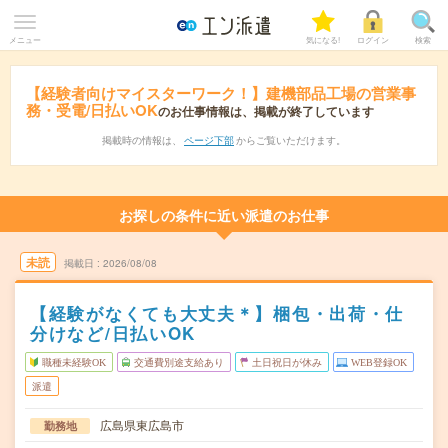
メニュー
気になる!
ログイン
検索
【経験者向けマイスターワーク！】建機部品工場の営業事
務・受電/日払いOK
のお仕事情報は、掲載が終了しています
掲載時の情報は、
ページ下部
からご覧いただけます。
お探しの条件に近い派遣のお仕事
未読
掲載日
2026/08/08
【経験がなくても大丈夫＊】梱包・出荷・仕
分けなど/日払いOK
職種未経験OK
交通費別途支給あり
土日祝日が休み
WEB登録OK
派遣
広島県東広島市
勤務地