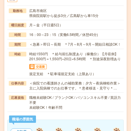
広島市南区
勤務地
県病院前駅から徒歩3分／広島駅から車15分
月～金（平日週5日）
曜日頻度
16：00～23：15（実働6.5時間／休憩45分)
時間
＜急募＞即日～長期 ＊7月～8月～9月～開始日相談OK！
期間
時給1550円 ＊給与前払制度あり（稼働分）【月収例】
時給
201,500円＝1,550円×20日×6.5時間 ＊別途深夜割増あり
交通費
規定支給 ＊駐車場規定支給（上限あり）
＜病院での看護師さんの補助業務：夕方～夜病棟軽作業＞
仕事内容
主に入院病棟でのお仕事です。＊患者移送・見守り＊…
職種未経験OK / ブランクOK / パソコンスキル不要 / 英語力
応募資格
不要
未経験OK！年齢不問
職場の雰囲気