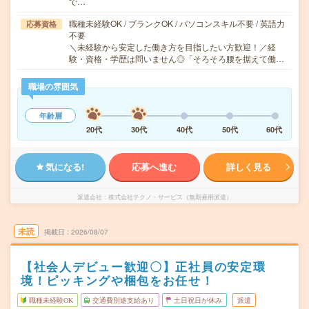
で…
職種未経験OK / ブランクOK / パソコンスキル不要 / 英語力
応募資格
不要
＼未経験から安定した働き方を目指したい方歓迎！／経
験・資格・学歴は問いません◎「そろそろ腰を据えて働…
職場の雰囲気
年齢層
20代
30代
40代
50代
60代
気になる!
応募へ進む
詳しく見る
派遣会社
株式会社テクノ・サービス（無期雇用派遣）
未読
掲載日
2026/08/07
【社会人デビュー歓迎〇】正社員の安定環
境！ピッキングや梱包をお任せ！
職種未経験OK
交通費別途支給あり
土日祝日が休み
派遣