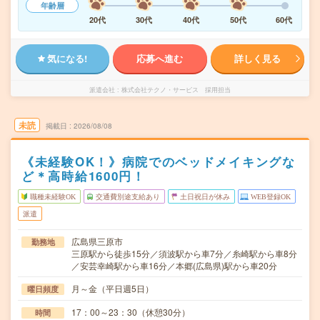
年齢層
20代
30代
40代
50代
60代
気になる!
応募へ進む
詳しく見る
派遣会社
株式会社テクノ・サービス 採用担当
未読
掲載日
2026/08/08
《未経験OK！》病院でのベッドメイキングな
ど＊高時給1600円！
職種未経験OK
交通費別途支給あり
土日祝日が休み
WEB登録OK
派遣
広島県三原市
勤務地
三原駅から徒歩15分／須波駅から車7分／糸崎駅から車8分
／安芸幸崎駅から車16分／本郷(広島県)駅から車20分
月～金（平日週5日）
曜日頻度
17：00～23：30（休憩30分）
時間