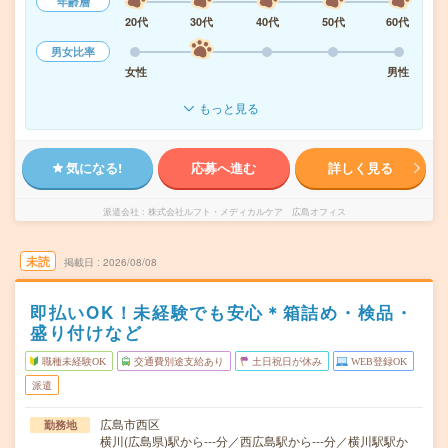
年齢層
20代
30代
40代
50代
60代
男女比率
女性
男性
もっと見る
気になる!
応募へ進む
詳しく見る
派遣会社
株式会社ルフト・メディカルケア 広島オフィス
未読
掲載日
2026/08/08
即払いOK！未経験でも安心＊箱詰め・検品・
盛り付けなど
職種未経験OK
交通費別途支給あり
土日祝日が休み
WEB登録OK
派遣
広島市西区
勤務地
横川(広島県)駅から---分／西広島駅から---分／横川駅駅か