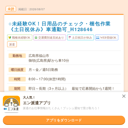
未読
掲載日
2026/08/07
○未経験OK！日用品のチェック・梱包作業
《土日祝休み》車通勤可_H128646
職種未経験OK
交通費別途支給あり
土日祝日が休み
WEB登録OK
派遣
広島県福山市
勤務地
御領(広島県)駅から車10分
月～金／週5日勤務
曜日頻度
8:00～17:00(休憩1時間)
時間
即日～長期（3ヶ月以上） 最短で応募開始から1週間！
期間
大人気！
時給1200円
時給
エン派遣アプリ
交通費
派遣のお仕事情報がたくさん！プッシュ通知で受け取ろう！
交通費規定内支給
アプリをダウンロード
お弁当などのプラスチックトレーを製造している工場での
仕事内容
お仕事です○＜チェック＞トレーに傷やへこみがない…