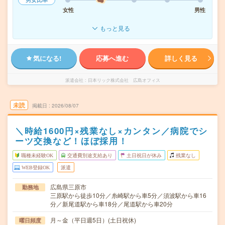
女性
男性
もっと見る
気になる!
応募へ進む
詳しく見る
派遣会社
日本リック株式会社 広島オフィス
未読
掲載日
2026/08/07
＼時給1600円×残業なし×カンタン／病院でシ
ーツ交換など！ほぼ採用！
職種未経験OK
交通費別途支給あり
土日祝日が休み
残業なし
WEB登録OK
派遣
広島県三原市
勤務地
三原駅から徒歩10分／糸崎駅から車5分／須波駅から車16
分／新尾道駅から車18分／尾道駅から車20分
月～金（平日週5日）(土日祝休)
曜日頻度