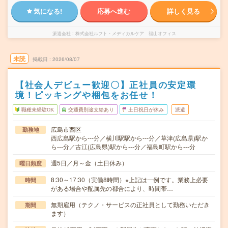
気になる!
応募へ進む
詳しく見る
派遣会社
株式会社ルフト・メディカルケア 福山オフィス
未読
掲載日
2026/08/07
【社会人デビュー歓迎〇】正社員の安定環
境！ピッキングや梱包をお任せ！
職種未経験OK
交通費別途支給あり
土日祝日が休み
派遣
広島市西区
勤務地
西広島駅から---分／横川駅駅から---分／草津(広島県)駅か
ら---分／古江(広島県)駅から---分／福島町駅から---分
週5日／月～金（土日休み）
曜日頻度
8:30～17:30（実働8時間）※上記は一例です。業務上必要
時間
がある場合や配属先の都合により、時間帯…
無期雇用（テクノ・サービスの正社員として勤務いただき
期間
ます）