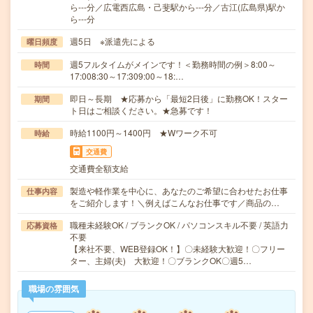
ら---分／広電西広島・己斐駅から---分／古江(広島県)駅か
ら---分
週5日 ※派遣先による
曜日頻度
週5フルタイムがメインです！＜勤務時間の例＞8:00～
時間
17:008:30～17:309:00～18:…
即日～長期 ★応募から「最短2日後」に勤務OK！スター
期間
ト日はご相談ください。★急募です！
時給1100円～1400円 ★Wワーク不可
時給
交通費
交通費全額支給
製造や軽作業を中心に、あなたのご希望に合わせたお仕事
仕事内容
をご紹介します！＼例えばこんなお仕事です／商品の…
職種未経験OK / ブランクOK / パソコンスキル不要 / 英語力
応募資格
不要
【来社不要、WEB登録OK！】〇未経験大歓迎！〇フリー
ター、主婦(夫) 大歓迎！〇ブランクOK〇週5…
職場の雰囲気