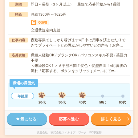
即日～長期（3ヶ月以上） 最短で応募開始から1週間！
期間
時給1300円～1625円
時給
交通費
交通費規定内支給
夜勤専属でしっかり稼げます○日中は用事を済ませたりで
仕事内容
きてプライベートとの両立がしやすいとの声も！お弁…
職種未経験OK / ブランクOK / パソコンスキル不要 / 英語力
応募資格
不要
＜未経験OK！＞＃学歴不問＃髪色・髪型自由！○応募後の
流れ「応募する」ボタンをクリック↓メールにてw…
職場の雰囲気
年齢層
20代
30代
40代
50代
60代
気になる!
応募へ進む
詳しく見る
派遣会社
株式会社ウィルオブ・ワーク FO事業部