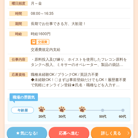
月～金
曜日頻度
08:00～16:35
時間
長期でお仕事できる方、大歓迎！
期間
時給1600円
時給
交通費
交通費規定内支給
・原料投入及び練り、ホイストを使用したフレコン原料を
仕事内容
タンクへ投入、ミキサーのオペレーター、製品の袋詰…
職種未経験OK / ブランクOK / 英語力不要
応募資格
◆未経験OK！〇まずは事前登録だけでもOK！履歴書不要
で気軽にオンライン登録★氏名・職種などを入力す…
職場の雰囲気
年齢層
20代
30代
40代
50代
60代
気になる!
応募へ進む
詳しく見る