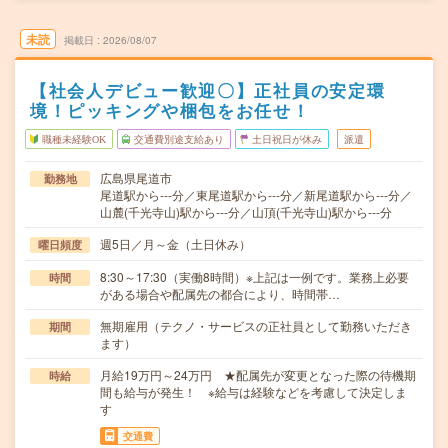
未読
掲載日
2026/08/07
【社会人デビュー歓迎〇】正社員の安定環
境！ピッキングや梱包をお任せ！
職種未経験OK
交通費別途支給あり
土日祝日が休み
派遣
広島県尾道市
勤務地
尾道駅から---分／東尾道駅から---分／新尾道駅から---分／
山麓(千光寺山)駅から---分／山頂(千光寺山)駅から---分
週5日／月～金（土日休み）
曜日頻度
8:30～17:30（実働8時間）※上記は一例です。業務上必要
時間
がある場合や配属先の都合により、時間帯…
無期雇用（テクノ・サービスの正社員として勤務いただき
期間
ます）
月給19万円～24万円 ★配属先が変更となった際の待機期
時給
間も給与が発生！ ※給与は経験などを考慮して決定しま
す
交通費