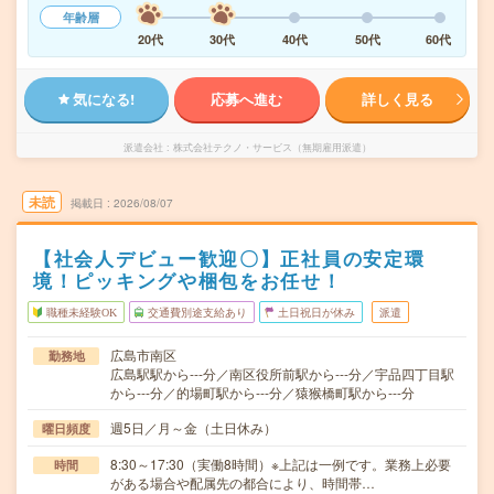
年齢層
20代
30代
40代
50代
60代
気になる!
応募へ進む
詳しく見る
派遣会社
株式会社テクノ・サービス（無期雇用派遣）
未読
掲載日
2026/08/07
【社会人デビュー歓迎〇】正社員の安定環
境！ピッキングや梱包をお任せ！
職種未経験OK
交通費別途支給あり
土日祝日が休み
派遣
広島市南区
勤務地
広島駅駅から---分／南区役所前駅から---分／宇品四丁目駅
から---分／的場町駅から---分／猿猴橋町駅から---分
週5日／月～金（土日休み）
曜日頻度
8:30～17:30（実働8時間）※上記は一例です。業務上必要
時間
がある場合や配属先の都合により、時間帯…