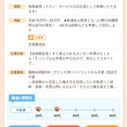
無期雇用（テクノ・サービスの正社員として勤務いただき
期間
ます）
月給19万円～24万円 ★配属先が変更となった際の待機期
時給
間も給与が発生！ ※給与は経験などを考慮して決定しま
す
交通費
交通費支給
【未経験歓迎！すぐ覚えられるカンタン作業がたくさ
仕事内容
ん！】シンプルな作業が中心なので、安心してスタート
で…
職種未経験OK / ブランクOK / パソコンスキル不要 / 英語力
応募資格
不要
＼未経験から安定した働き方を目指したい方歓迎！／経
験・資格・学歴は問いません◎「そろそろ腰を据えて働…
職場の雰囲気
年齢層
20代
30代
40代
50代
60代