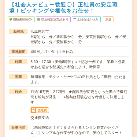
【社会人デビュー歓迎〇】正社員の安定環
境！ピッキングや梱包をお任せ！
職種未経験OK
交通費別途支給あり
土日祝日が休み
派遣
広島県呉市
勤務地
呉駅から---分／新広駅から---分／安芸阿賀駅から---分／安
登駅から---分／安浦駅から---分
週5日／月～金（土日休み）
曜日頻度
8:30～17:30（実働8時間）※上記は一例です。業務上必要
時間
がある場合や配属先の都合により、時間帯…
無期雇用（テクノ・サービスの正社員として勤務いただき
期間
ます）
月給19万円～24万円 ★配属先が変更となった際の待機期
時給
間も給与が発生！ ※給与は経験などを考慮して決定しま
す
交通費
交通費支給
【未経験歓迎！すぐ覚えられるカンタン作業がたくさ
仕事内容
ん！】シンプルな作業が中心なので、安心してスタート