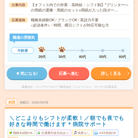
【オフィス内での作業・高時給・シフト制】*プリンターへ
仕事内容
の用紙の運搬・用紙のセット※用紙が入った段ボー…
職種未経験OK / ブランクOK / 英語力不要
応募資格
<必須条件>・時間、曜日シフトが対応可能な方
職場の雰囲気
年齢層
20代
30代
40代
50代
60代
気になる!
応募へ進む
詳しく見る
派遣会社
マンパワーグループ株式会社 ソリューション・サービス広島支店
未読
掲載日
2026/08/08
＼どこよりもシフトが柔軟！／朝でも夜でも
好きな時間で働けます＊病院サポート
職種未経験OK
交通費別途支給あり
残業なし
WEB登録OK