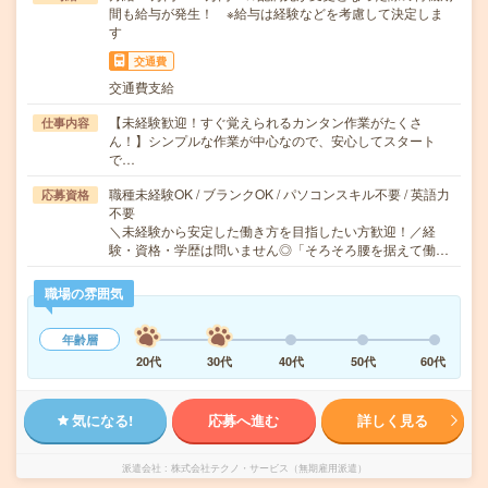
間も給与が発生！ ※給与は経験などを考慮して決定しま
す
交通費
交通費支給
【未経験歓迎！すぐ覚えられるカンタン作業がたくさ
仕事内容
ん！】シンプルな作業が中心なので、安心してスタート
で…
職種未経験OK / ブランクOK / パソコンスキル不要 / 英語力
応募資格
不要
＼未経験から安定した働き方を目指したい方歓迎！／経
験・資格・学歴は問いません◎「そろそろ腰を据えて働…
職場の雰囲気
年齢層
20代
30代
40代
50代
60代
気になる!
応募へ進む
詳しく見る
派遣会社
株式会社テクノ・サービス（無期雇用派遣）