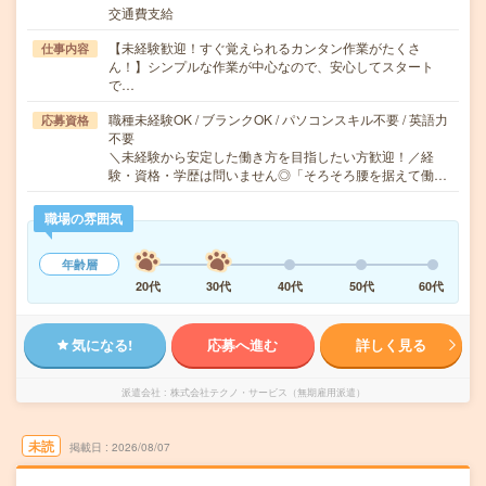
交通費支給
【未経験歓迎！すぐ覚えられるカンタン作業がたくさ
仕事内容
ん！】シンプルな作業が中心なので、安心してスタート
で…
職種未経験OK / ブランクOK / パソコンスキル不要 / 英語力
応募資格
不要
＼未経験から安定した働き方を目指したい方歓迎！／経
験・資格・学歴は問いません◎「そろそろ腰を据えて働…
職場の雰囲気
年齢層
20代
30代
40代
50代
60代
気になる!
応募へ進む
詳しく見る
派遣会社
株式会社テクノ・サービス（無期雇用派遣）
未読
掲載日
2026/08/07