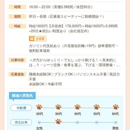
16:00～22:00（実働5.5時間／休憩30分）
時間
即日～長期（応募後スピーディーに勤務開始＊）
期間
時給1600円【月収例】176,000円＝時給1600円×5.5時間
時給
×20日★前払い制度あり（会社規定内）
交通費
ガソリン代支給あり（片道最短距離×19円）@車通勤可・
無料駐車場有
＜夕方からゆっくり～でもしっかり稼げる！＞具体的に
仕事内容
は…？・シーツ交換・食事を運ぶ、下げる・環境整備・…
職種未経験OK / ブランクOK / パソコンスキル不要 / 英語力
応募資格
不要
未経験OK！年齢不問
職場の雰囲気
年齢層
20代
30代
40代
50代
60代
男女比率
女性
男性