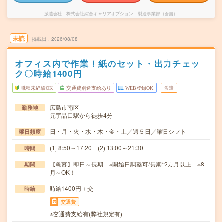
派遣会社
株式会社綜合キャリアオプション 製造事業部（全国）
未読
掲載日
2026/08/08
オフィス内で作業！紙のセット・出力チェッ
ク〇時給1400円
職種未経験OK
交通費別途支給あり
WEB登録OK
派遣
広島市南区
勤務地
元宇品口駅から徒歩4分
日・月・火・水・木・金・土／週５日／曜日シフト
曜日頻度
(1) 8:50～17:20 (2) 13:00～21:30
時間
【急募】即日～長期 ※開始日調整可/長期*2カ月以上 ※8
期間
月～OK！
時給1400円＋交
時給
交通費
※交通費支給有(弊社規定有)