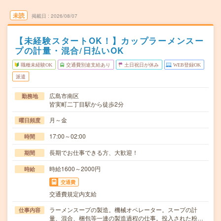
未読
掲載日
2026/08/07
【未経験スタートOK！】カップラーメンスー
プの計量・混合/日払いOK
職種未経験OK
交通費別途支給あり
土日祝日が休み
WEB登録OK
派遣
広島市南区
勤務地
皆実町二丁目駅から徒歩2分
月～金
曜日頻度
17:00～02:00
時間
長期でお仕事できる方、大歓迎！
期間
時給1600～2000円
時給
交通費
交通費規定内支給
ラーメンスープの製造。機械オペレーター。スープの計
仕事内容
量、混合、梱包等一連の製造過程の仕事。投入された粉…