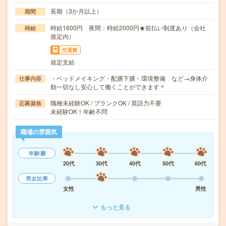
長期（3か月以上）
期間
時給1600円 夜間：時給2000円★前払い制度あり（会社
時給
規定内）
交通費
規定支給
・ベッドメイキング・配膳下膳・環境整備 など→身体介
仕事内容
助一切なし安心して働くことができます＊
職種未経験OK / ブランクOK / 英語力不要
応募資格
未経験OK！年齢不問
職場の雰囲気
年齢層
20代
30代
40代
50代
60代
男女比率
女性
男性
もっと見る