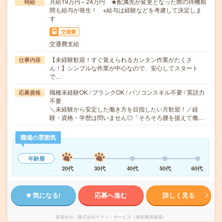
月給19万円～24万円 ★配属先が変更となった際の待機期
時給
間も給与が発生！ ※給与は経験などを考慮して決定しま
す
交通費
交通費支給
【未経験歓迎！すぐ覚えられるカンタン作業がたくさ
仕事内容
ん！】シンプルな作業が中心なので、安心してスタート
で…
職種未経験OK / ブランクOK / パソコンスキル不要 / 英語力
応募資格
不要
＼未経験から安定した働き方を目指したい方歓迎！／経
験・資格・学歴は問いません◎「そろそろ腰を据えて働…
職場の雰囲気
年齢層
20代
30代
40代
50代
60代
気になる!
応募へ進む
詳しく見る
派遣会社
株式会社テクノ・サービス（無期雇用派遣）