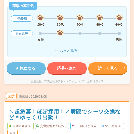
職場の雰囲気
年齢層
20代
30代
40代
50代
60代
男女比率
女性
男性
もっと見る
気になる!
応募へ進む
詳しく見る
派遣会社
株式会社ルフト・メディカルケア 広島オフィス
未読
掲載日
2026/08/08
＼超急募！ほぼ採用！／病院でシーツ交換な
ど＊ゆっくり出勤！
職種未経験OK
交通費別途支給あり
土日祝日が休み
WEB登録OK
派遣