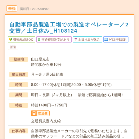
未読
掲載日
2026/08/02
自動車部品製造工場での製造オペレーター／2
交替／土日休み_H108124
職種未経験OK
交通費別途支給あり
土日祝日が休み
WEB登録OK
派遣
山口県光市
勤務地
勝間駅から車10分
月～金／週5日勤務
曜日頻度
8:00～17:00(休憩1時間)20:00～5:00(休憩1時間)
時間
即日～長期（3ヶ月以上） 最短で応募開始から1週間！
期間
時給1400円～1750円
時給
交通費
交通費規定内支給
自動車部品製造メーカーの取引先で勤務いただきます。自
仕事内容
動車のマフラー・ドアなどの部品の加工済み製品の研…