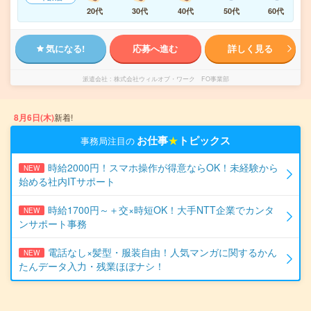
20代
30代
40代
50代
60代
気になる!
応募へ進む
詳しく見る
派遣会社
株式会社ウィルオブ・ワーク FO事業部
8月6日(木)
新着!
お仕事
★
トピックス
事務局注目の
時給2000円！スマホ操作が得意ならOK！未経験から
NEW
始める社内ITサポート
時給1700円～＋交×時短OK！大手NTT企業でカンタ
NEW
ンサポート事務
電話なし×髪型・服装自由！人気マンガに関するかん
NEW
たんデータ入力・残業ほぼナシ！