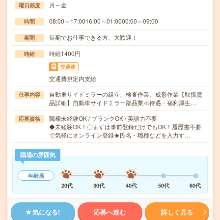
月～金
曜日頻度
08:00～17:0016:00～01:0000:00～09:00
時間
長期でお仕事できる方、大歓迎！
期間
時給1400円
時給
交通費
交通費規定内支給
自動車サイドミラーの組立、検査作業、成形作業【取扱賞
仕事内容
品詳細】自動車サイドミラー部品業≪待遇・福利厚生…
職種未経験OK / ブランクOK / 英語力不要
応募資格
◆未経験OK！〇まずは事前登録だけでもOK！履歴書不要
で気軽にオンライン登録★氏名・職種などを入力す…
職場の雰囲気
年齢層
20代
30代
40代
50代
60代
気になる!
応募へ進む
詳しく見る