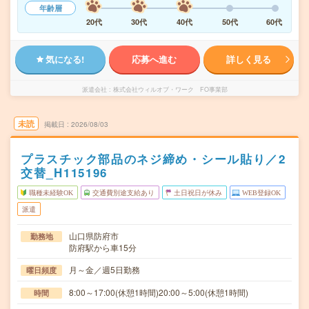
年齢層
20代
30代
40代
50代
60代
気になる!
応募へ進む
詳しく見る
派遣会社
株式会社ウィルオブ・ワーク FO事業部
未読
掲載日
2026/08/03
プラスチック部品のネジ締め・シール貼り／2
交替_H115196
職種未経験OK
交通費別途支給あり
土日祝日が休み
WEB登録OK
派遣
山口県防府市
勤務地
防府駅から車15分
月～金／週5日勤務
曜日頻度
8:00～17:00(休憩1時間)20:00～5:00(休憩1時間)
時間