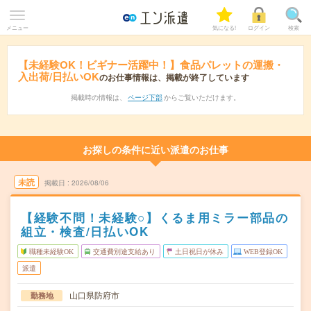
メニュー
気になる!
ログイン
検索
【未経験OK！ビギナー活躍中！】食品パレットの運搬・
入出荷/日払いOK
のお仕事情報は、掲載が終了しています
掲載時の情報は、
ページ下部
からご覧いただけます。
お探しの条件に近い派遣のお仕事
未読
掲載日
2026/08/06
【経験不問！未経験○】くるま用ミラー部品の
組立・検査/日払いOK
職種未経験OK
交通費別途支給あり
土日祝日が休み
WEB登録OK
派遣
山口県防府市
勤務地