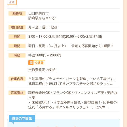
派遣
山口県防府市
勤務地
防府駅から車15分
月～金／週5日勤務
曜日頻度
8:00～17:00(休憩1時間)20:00～5:00(休憩1時間)
時間
即日～長期（3ヶ月以上） 最短で応募開始から1週間！
期間
時給1600円～2000円
時給
交通費
交通費規定内支給
自動車用のプラスチックパーツを製造している工場です！
仕事内容
成形工程から運ばれてきたプラスチック部品をラック…
職種未経験OK / ブランクOK / パソコンスキル不要 / 英語力
応募資格
不要
＜未経験OK！＞＃学歴不問＃髪色・髪型自由！○応募後の
流れ「応募する」ボタンをクリック↓メールにてw…
職場の雰囲気