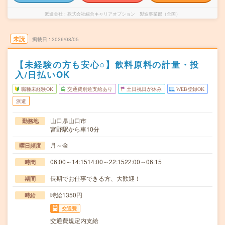
派遣会社
株式会社綜合キャリアオプション 製造事業部（全国）
未読
掲載日
2026/08/05
【未経験の方も安心○】飲料原料の計量・投
入/日払いOK
職種未経験OK
交通費別途支給あり
土日祝日が休み
WEB登録OK
派遣
山口県山口市
勤務地
宮野駅から車10分
月～金
曜日頻度
06:00～14:1514:00～22:1522:00～06:15
時間
長期でお仕事できる方、大歓迎！
期間
時給1350円
時給
交通費
交通費規定内支給