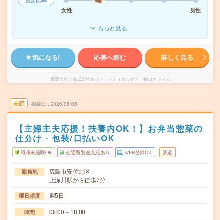
男女比率
女性
男性
もっと見る
気になる!
応募へ進む
詳しく見る
派遣会社
株式会社ルフト・メディカルケア 福山オフィス
未読
掲載日
2026/08/05
【主婦主夫応援！扶養内OK！】お弁当惣菜の
仕分け・包装/日払いOK
職種未経験OK
交通費別途支給あり
WEB登録OK
派遣
広島市安佐北区
勤務地
上深川駅から徒歩7分
週5日
曜日頻度
09:00～18:00
時間