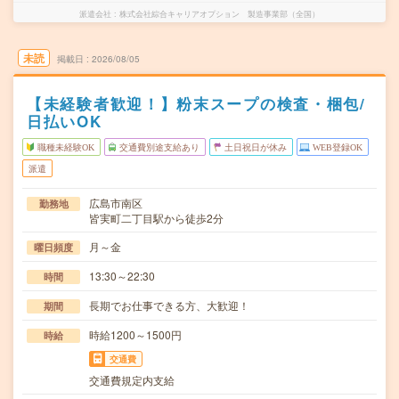
派遣会社
株式会社綜合キャリアオプション 製造事業部（全国）
未読
掲載日
2026/08/05
【未経験者歓迎！】粉末スープの検査・梱包/
日払いOK
職種未経験OK
交通費別途支給あり
土日祝日が休み
WEB登録OK
派遣
広島市南区
勤務地
皆実町二丁目駅から徒歩2分
月～金
曜日頻度
13:30～22:30
時間
長期でお仕事できる方、大歓迎！
期間
時給1200～1500円
時給
交通費
交通費規定内支給