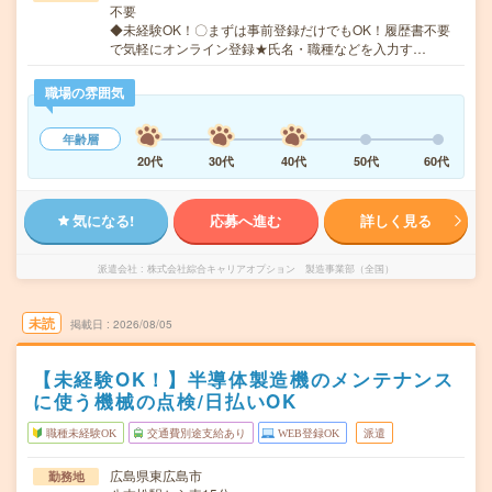
不要
◆未経験OK！〇まずは事前登録だけでもOK！履歴書不要
で気軽にオンライン登録★氏名・職種などを入力す…
職場の雰囲気
年齢層
20代
30代
40代
50代
60代
気になる!
応募へ進む
詳しく見る
派遣会社
株式会社綜合キャリアオプション 製造事業部（全国）
未読
掲載日
2026/08/05
【未経験OK！】半導体製造機のメンテナンス
に使う機械の点検/日払いOK
職種未経験OK
交通費別途支給あり
WEB登録OK
派遣
広島県東広島市
勤務地