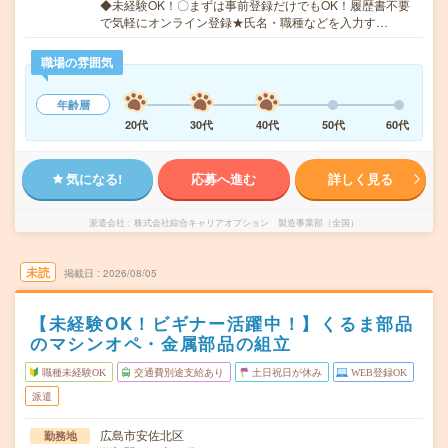
◆未経験OK！〇まずは事前登録だけでもOK！履歴書不要
で気軽にオンライン登録★氏名・職種などを入力す…
職場の雰囲気
年齢層
20代
30代
40代
50代
60代
気になる!
応募へ進む
詳しく見る
派遣会社
株式会社綜合キャリアオプション 製造事業部（全国）
未読
掲載日
2026/08/05
【未経験OK！ビギナー活躍中！】くるま部品
のマシンオペ・金属部品の組立
職種未経験OK
交通費別途支給あり
土日祝日が休み
WEB登録OK
派遣
広島市安佐北区
勤務地