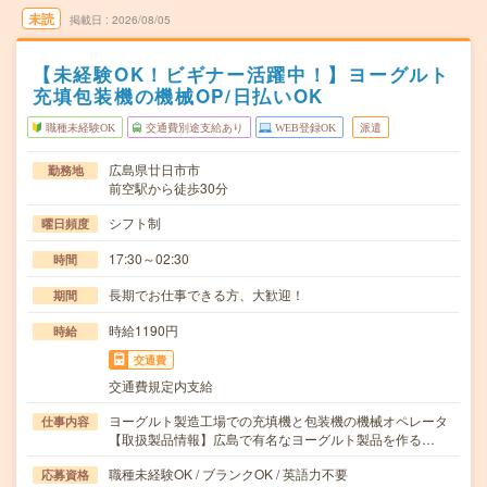
未読
掲載日
2026/08/05
【未経験OK！ビギナー活躍中！】ヨーグルト
充填包装機の機械OP/日払いOK
職種未経験OK
交通費別途支給あり
WEB登録OK
派遣
広島県廿日市市
勤務地
前空駅から徒歩30分
シフト制
曜日頻度
17:30～02:30
時間
長期でお仕事できる方、大歓迎！
期間
時給1190円
時給
交通費
交通費規定内支給
ヨーグルト製造工場での充填機と包装機の機械オペレータ
仕事内容
【取扱製品情報】広島で有名なヨーグルト製品を作る…
職種未経験OK / ブランクOK / 英語力不要
応募資格