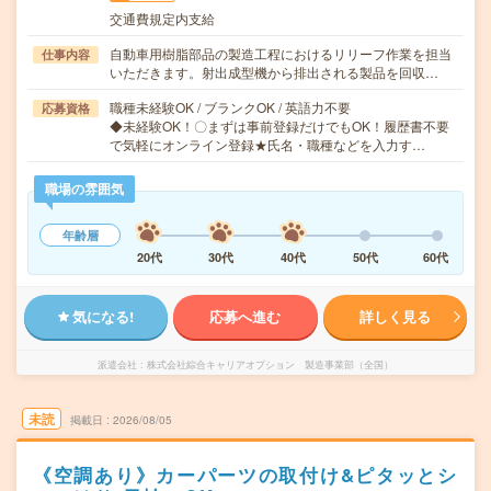
交通費規定内支給
自動車用樹脂部品の製造工程におけるリリーフ作業を担当
仕事内容
いただきます。射出成型機から排出される製品を回収…
職種未経験OK / ブランクOK / 英語力不要
応募資格
◆未経験OK！〇まずは事前登録だけでもOK！履歴書不要
で気軽にオンライン登録★氏名・職種などを入力す…
職場の雰囲気
年齢層
20代
30代
40代
50代
60代
気になる!
応募へ進む
詳しく見る
派遣会社
株式会社綜合キャリアオプション 製造事業部（全国）
未読
掲載日
2026/08/05
《空調あり》カーパーツの取付け&ピタッとシ