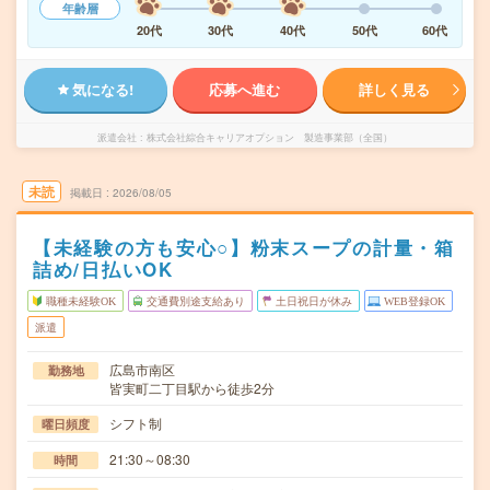
年齢層
20代
30代
40代
50代
60代
気になる!
応募へ進む
詳しく見る
派遣会社
株式会社綜合キャリアオプション 製造事業部（全国）
未読
掲載日
2026/08/05
【未経験の方も安心○】粉末スープの計量・箱
詰め/日払いOK
職種未経験OK
交通費別途支給あり
土日祝日が休み
WEB登録OK
派遣
広島市南区
勤務地
皆実町二丁目駅から徒歩2分
シフト制
曜日頻度
21:30～08:30
時間