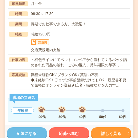
月～金
曜日頻度
08:30～17:30
時間
長期でお仕事できる方、大歓迎！
期間
時給1200円
時給
交通費
交通費規定内支給
・梱包ラインにてベルトコンベアから流れてくるパック詰
仕事内容
めされた商品の破れ、ごみの混入、賞味期限の印字ミ…
職種未経験OK / ブランクOK / 英語力不要
応募資格
◆未経験OK！〇まずは事前登録だけでもOK！履歴書不要
で気軽にオンライン登録★氏名・職種などを入力す…
職場の雰囲気
年齢層
20代
30代
40代
50代
60代
気になる!
応募へ進む
詳しく見る