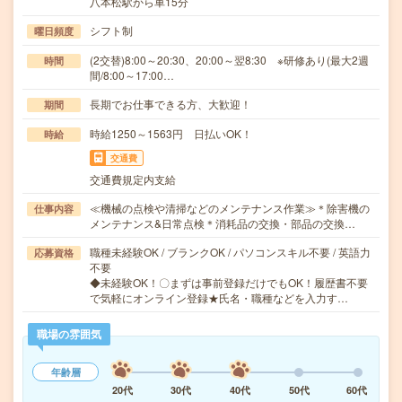
八本松駅から車15分
シフト制
曜日頻度
(2交替)8:00～20:30、20:00～翌8:30 ※研修あり(最大2週
時間
間/8:00～17:00…
長期でお仕事できる方、大歓迎！
期間
時給1250～1563円 日払いOK！
時給
交通費
交通費規定内支給
≪機械の点検や清掃などのメンテナンス作業≫＊除害機の
仕事内容
メンテナンス&日常点検＊消耗品の交換・部品の交換…
職種未経験OK / ブランクOK / パソコンスキル不要 / 英語力
応募資格
不要
◆未経験OK！〇まずは事前登録だけでもOK！履歴書不要
で気軽にオンライン登録★氏名・職種などを入力す…
職場の雰囲気
年齢層
20代
30代
40代
50代
60代