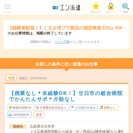
メニュー
気になる!
ログイン
検索
【経験者歓迎！】くるま用プラ部品の測定検査/日払いOK
のお仕事情報は、掲載が終了しています
掲載時の情報は、
ページ下部
からご覧いただけます。
お探しの条件に近い派遣のお仕事
未読
掲載日
2026/08/06
【残業なし＊未経験OK！】廿日市の総合病院
でかんたんサポ＊介助なし
職種未経験OK
交通費別途支給あり
土日祝日が休み
残業なし
WEB登録OK
派遣
広島県廿日市市
勤務地
ＪＡ広島病院前駅から徒歩---分／阿品(山陽本線)駅から車6