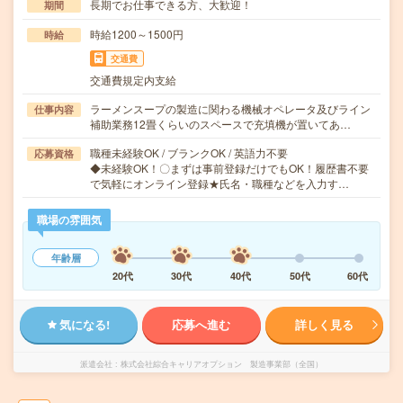
長期でお仕事できる方、大歓迎！
期間
時給1200～1500円
時給
交通費
交通費規定内支給
ラーメンスープの製造に関わる機械オペレータ及びライン
仕事内容
補助業務12畳くらいのスペースで充填機が置いてあ…
職種未経験OK / ブランクOK / 英語力不要
応募資格
◆未経験OK！〇まずは事前登録だけでもOK！履歴書不要
で気軽にオンライン登録★氏名・職種などを入力す…
職場の雰囲気
年齢層
20代
30代
40代
50代
60代
気になる!
応募へ進む
詳しく見る
派遣会社
株式会社綜合キャリアオプション 製造事業部（全国）