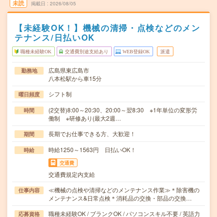
未読
掲載日
2026/08/05
【未経験OK！】機械の清掃・点検などのメン
テナンス/日払いOK
職種未経験OK
交通費別途支給あり
WEB登録OK
派遣
広島県東広島市
勤務地
八本松駅から車15分
シフト制
曜日頻度
(2交替)8:00～20:30、20:00～翌8:30 ※1年単位の変形労
時間
働制 ※研修あり(最大2週…
長期でお仕事できる方、大歓迎！
期間
時給1250～1563円 日払いOK！
時給
交通費
交通費規定内支給
≪機械の点検や清掃などのメンテナンス作業≫＊除害機の
仕事内容
メンテナンス&日常点検＊消耗品の交換・部品の交換…
職種未経験OK / ブランクOK / パソコンスキル不要 / 英語力
応募資格