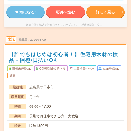
気になる!
応募へ進む
詳しく見る
派遣会社
株式会社綜合キャリアオプション 製造事業部（全国）
未読
掲載日
2026/08/05
【誰でもはじめは初心者！】住宅用木材の検
品・梱包/日払いOK
職種未経験OK
交通費別途支給あり
土日祝日が休み
WEB登録OK
派遣
広島県廿日市市
勤務地
月～金
曜日頻度
08:00～17:00
時間
長期でお仕事できる方、大歓迎！
期間
時給1350円
時給