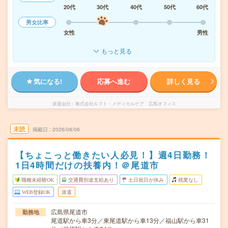
20代
30代
40代
50代
60代
男女比率
女性
男性
もっと見る
気になる!
応募へ進む
詳しく見る
派遣会社
株式会社ルフト・メディカルケア 広島オフィス
未読
掲載日
2026/08/06
【ちょこっと働きたい人必見！】週4日勤務！
1日4時間だけの扶養内！＠尾道市
職種未経験OK
交通費別途支給あり
土日祝日が休み
残業なし
WEB登録OK
派遣
広島県尾道市
勤務地
尾道駅から車3分／東尾道駅から車13分／福山駅から車31