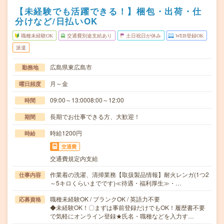
【未経験でも活躍できる！】梱包・出荷・仕
分けなど/日払いOK
職種未経験OK
交通費別途支給あり
土日祝日が休み
WEB登録OK
派遣
広島県東広島市
勤務地
月～金
曜日頻度
09:00～13:0008:00～12:00
時間
長期でお仕事できる方、大歓迎！
期間
時給1200円
時給
交通費
交通費規定内支給
作業着の洗濯、清掃業務【取扱製品情報】耐火レンガ(1つ2
仕事内容
～5キロくらいまでです)≪待遇・福利厚生≫・…
職種未経験OK / ブランクOK / 英語力不要
応募資格
◆未経験OK！〇まずは事前登録だけでもOK！履歴書不要
で気軽にオンライン登録★氏名・職種などを入力す…