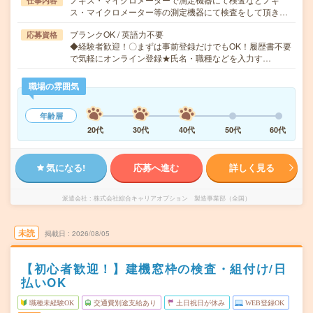
仕事内容
ス・マイクロメーター等の測定機器にて検査をして頂き…
ブランクOK / 英語力不要
応募資格
◆経験者歓迎！〇まずは事前登録だけでもOK！履歴書不要
で気軽にオンライン登録★氏名・職種などを入力す…
職場の雰囲気
年齢層
20代
30代
40代
50代
60代
気になる!
応募へ進む
詳しく見る
派遣会社
株式会社綜合キャリアオプション 製造事業部（全国）
未読
掲載日
2026/08/05
【初心者歓迎！】建機窓枠の検査・組付け/日
払いOK
職種未経験OK
交通費別途支給あり
土日祝日が休み
WEB登録OK