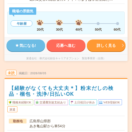
職場の雰囲気
年齢層
20代
30代
40代
50代
60代
気になる!
応募へ進む
詳しく見る
派遣会社
株式会社綜合キャリアオプション 製造事業部（全国）
未読
掲載日
2026/08/05
【経験がなくても大丈夫＊】粉末だしの検
品・梱包・洗浄/日払いOK
職種未経験OK
交通費別途支給あり
土日祝日が休み
WEB登録OK
派遣
広島県山県郡
勤務地
あき亀山駅から車54分