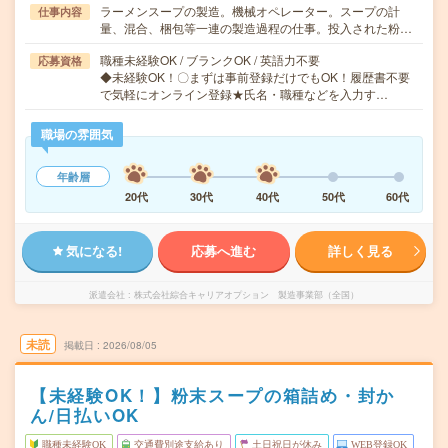
ラーメンスープの製造。機械オペレーター。スープの計
仕事内容
量、混合、梱包等一連の製造過程の仕事。投入された粉…
職種未経験OK / ブランクOK / 英語力不要
応募資格
◆未経験OK！〇まずは事前登録だけでもOK！履歴書不要
で気軽にオンライン登録★氏名・職種などを入力す…
職場の雰囲気
年齢層
20代
30代
40代
50代
60代
気になる!
応募へ進む
詳しく見る
派遣会社
株式会社綜合キャリアオプション 製造事業部（全国）
未読
掲載日
2026/08/05
【未経験OK！】粉末スープの箱詰め・封か
ん/日払いOK
職種未経験OK
交通費別途支給あり
土日祝日が休み
WEB登録OK