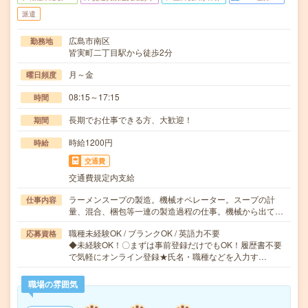
派遣
広島市南区
勤務地
皆実町二丁目駅から徒歩2分
月～金
曜日頻度
08:15～17:15
時間
長期でお仕事できる方、大歓迎！
期間
時給1200円
時給
交通費
交通費規定内支給
ラーメンスープの製造。機械オペレーター。スープの計
仕事内容
量、混合、梱包等一連の製造過程の仕事。機械から出て…
職種未経験OK / ブランクOK / 英語力不要
応募資格
◆未経験OK！〇まずは事前登録だけでもOK！履歴書不要
で気軽にオンライン登録★氏名・職種などを入力す…
職場の雰囲気