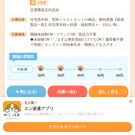
交通費
交通費規定内支給
住宅用木材、窓枠ジャストカットの検品、梱包業務【取扱
仕事内容
製品一覧】住宅用木材≪待遇・福利厚生≫・日払い制…
職種未経験OK / ブランクOK / 英語力不要
応募資格
◆未経験OK！〇まずは事前登録だけでもOK！履歴書不要
で気軽にオンライン登録★氏名・職種などを入力す…
職場の雰囲気
年齢層
20代
30代
40代
50代
60代
気になる!
応募へ進む
詳しく見る
大人気！
派遣会社
株式会社綜合キャリアオプション 製造事業部（全国）
エン派遣アプリ
派遣のお仕事情報がたくさん！プッシュ通知で受け取ろう！
未読
掲載日
2026/08/05
アプリをダウンロード