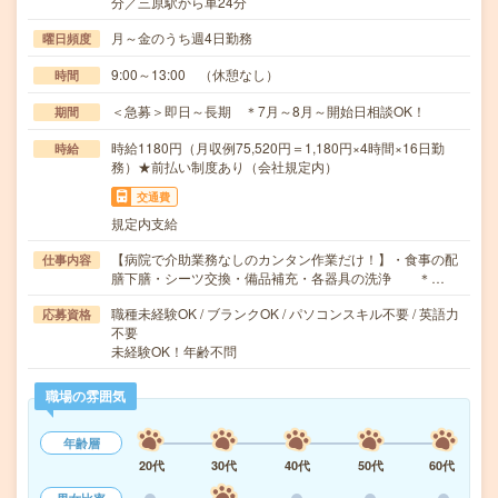
分／三原駅から車24分
月～金のうち週4日勤務
曜日頻度
9:00～13:00 （休憩なし）
時間
＜急募＞即日～長期 ＊7月～8月～開始日相談OK！
期間
時給1180円（月収例75,520円＝1,180円×4時間×16日勤
時給
務）★前払い制度あり（会社規定内）
交通費
規定内支給
【病院で介助業務なしのカンタン作業だけ！】・食事の配
仕事内容
膳下膳・シーツ交換・備品補充・各器具の洗浄 ＊…
職種未経験OK / ブランクOK / パソコンスキル不要 / 英語力
応募資格
不要
未経験OK！年齢不問
職場の雰囲気
年齢層
20代
30代
40代
50代
60代