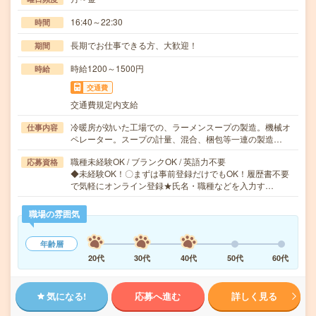
16:40～22:30
時間
長期でお仕事できる方、大歓迎！
期間
時給1200～1500円
時給
交通費
交通費規定内支給
冷暖房が効いた工場での、ラーメンスープの製造。機械オ
仕事内容
ペレーター。スープの計量、混合、梱包等一連の製造…
職種未経験OK / ブランクOK / 英語力不要
応募資格
◆未経験OK！〇まずは事前登録だけでもOK！履歴書不要
で気軽にオンライン登録★氏名・職種などを入力す…
職場の雰囲気
年齢層
20代
30代
40代
50代
60代
気になる!
応募へ進む
詳しく見る