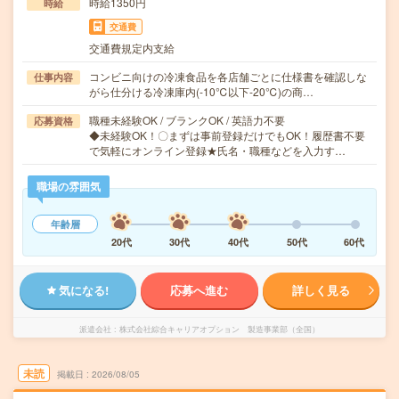
時給1350円
時給
交通費
交通費規定内支給
コンビニ向けの冷凍食品を各店舗ごとに仕様書を確認しな
仕事内容
がら仕分ける冷凍庫内(-10℃以下-20℃)の商…
職種未経験OK / ブランクOK / 英語力不要
応募資格
◆未経験OK！〇まずは事前登録だけでもOK！履歴書不要
で気軽にオンライン登録★氏名・職種などを入力す…
職場の雰囲気
年齢層
20代
30代
40代
50代
60代
気になる!
応募へ進む
詳しく見る
派遣会社
株式会社綜合キャリアオプション 製造事業部（全国）
未読
掲載日
2026/08/05