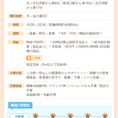
分／廿日市駅から車9分／新井口駅から車16分／五日市駅
から車17分
月～金の週5日
曜日頻度
15:30～22:30（実働6時間 休憩60分）
時間
＜急募＞即日～長期 ＊9月～10月～開始日相談OK！
期間
時給1500円～ ＊22時以降は深夜手当あり ＊給与前払制
時給
度（規定あり）＊月収例：18万円（1500円×6時間×20日勤
務の場合）
交通費
規定支給（2㎞以上で支給有）
＼介助一切なしの看護師さんサポート！／・病棟での患者
仕事内容
様移送・患者様の見守り・配膳・下膳・シーツ交換・…
職種未経験OK / ブランクOK / パソコンスキル不要 / 英語力
応募資格
不要
未経験OK！年齢不問
職場の雰囲気
年齢層