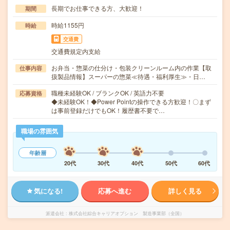
長期でお仕事できる方、大歓迎！
期間
時給1155円
時給
交通費
交通費規定内支給
お弁当・惣菜の仕分け・包装クリーンルーム内の作業【取
仕事内容
扱製品情報】スーパーの惣菜≪待遇・福利厚生≫・日…
職種未経験OK / ブランクOK / 英語力不要
応募資格
◆未経験OK！◆Power Pointの操作できる方歓迎！〇まず
は事前登録だけでもOK！履歴書不要で…
職場の雰囲気
年齢層
20代
30代
40代
50代
60代
気になる!
応募へ進む
詳しく見る
派遣会社
株式会社綜合キャリアオプション 製造事業部（全国）