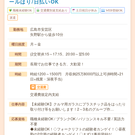
ールはり/日払いOK
職種未経験OK
交通費別途支給あり
土日祝日が休み
WEB登録OK
派遣
広島市安芸区
勤務地
矢野駅から徒歩10分
月～金
曜日頻度
(2交替)8:15～17:15、20:00～翌5:00
時間
長期でお仕事できる方、大歓迎！
期間
時給1200～1500円 月収例25万8000円以上可(8時間×21
時給
日+残業・深夜手当)
交通費
交通費規定内支給
【未経験OK】クルマ用ガラスにプラスチック品をはったり
仕事内容
取り付け等をお願いします！2～3名のグループ作…
職種未経験OK / ブランクOK / パソコンスキル不要 / 英語力
応募資格
不要
◆未経験OK！◇フォークリフトの経験者カンゲイ！◇昼夜
勤の2交替の経験者カンゲイ！〇まずは事前登録だ…