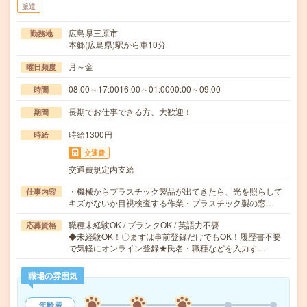
派遣
広島県三原市
勤務地
本郷(広島県)駅から車10分
月～金
曜日頻度
08:00～17:0016:00～01:0000:00～09:00
時間
長期でお仕事できる方、大歓迎！
期間
時給1300円
時給
交通費
交通費規定内支給
・機械からプラスチック製品が出てきたら、光を照らして
仕事内容
キズがないか目視検査する作業・プラスチック製の窓…
職種未経験OK / ブランクOK / 英語力不要
応募資格
◆未経験OK！〇まずは事前登録だけでもOK！履歴書不要
で気軽にオンライン登録★氏名・職種などを入力す…
職場の雰囲気
年齢層