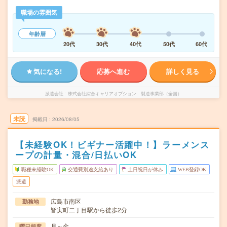
職場の雰囲気
年齢層
20代
30代
40代
50代
60代
気になる!
応募へ進む
詳しく見る
派遣会社
株式会社綜合キャリアオプション 製造事業部（全国）
未読
掲載日
2026/08/05
【未経験OK！ビギナー活躍中！】ラーメンス
ープの計量・混合/日払いOK
職種未経験OK
交通費別途支給あり
土日祝日が休み
WEB登録OK
派遣
広島市南区
勤務地
皆実町二丁目駅から徒歩2分
月～金
曜日頻度