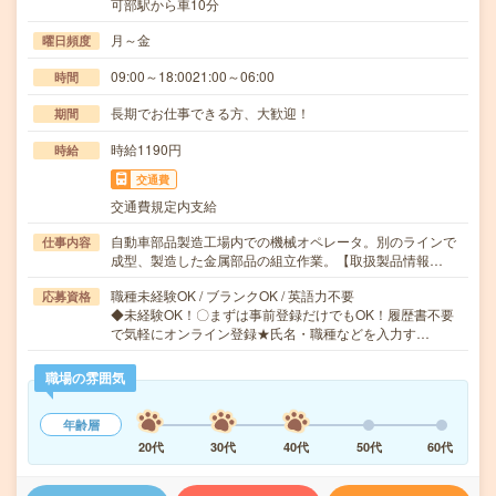
可部駅から車10分
月～金
曜日頻度
09:00～18:0021:00～06:00
時間
長期でお仕事できる方、大歓迎！
期間
時給1190円
時給
交通費
交通費規定内支給
自動車部品製造工場内での機械オペレータ。別のラインで
仕事内容
成型、製造した金属部品の組立作業。【取扱製品情報…
職種未経験OK / ブランクOK / 英語力不要
応募資格
◆未経験OK！〇まずは事前登録だけでもOK！履歴書不要
で気軽にオンライン登録★氏名・職種などを入力す…
職場の雰囲気
年齢層
20代
30代
40代
50代
60代