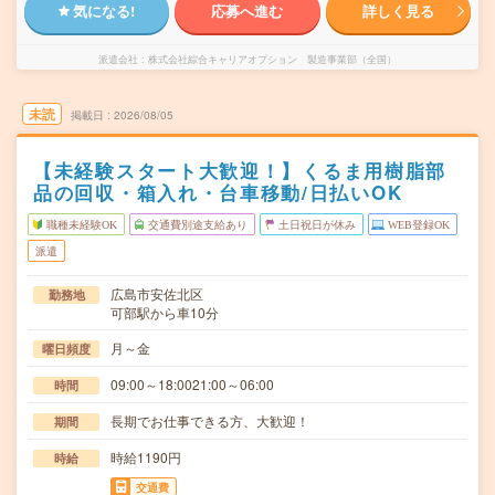
気になる!
応募へ進む
詳しく見る
派遣会社
株式会社綜合キャリアオプション 製造事業部（全国）
未読
掲載日
2026/08/05
【未経験スタート大歓迎！】くるま用樹脂部
品の回収・箱入れ・台車移動/日払いOK
職種未経験OK
交通費別途支給あり
土日祝日が休み
WEB登録OK
派遣
広島市安佐北区
勤務地
可部駅から車10分
月～金
曜日頻度
09:00～18:0021:00～06:00
時間
長期でお仕事できる方、大歓迎！
期間
時給1190円
時給
交通費