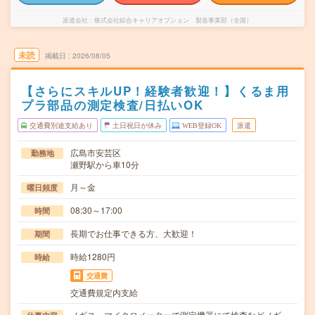
派遣会社
株式会社綜合キャリアオプション 製造事業部（全国）
未読
掲載日
2026/08/05
【さらにスキルUP！経験者歓迎！】くるま用
プラ部品の測定検査/日払いOK
交通費別途支給あり
土日祝日が休み
WEB登録OK
派遣
広島市安芸区
勤務地
瀬野駅から車10分
月～金
曜日頻度
08:30～17:00
時間
長期でお仕事できる方、大歓迎！
期間
時給1280円
時給
交通費
交通費規定内支給
ノギス・マイクロメーターで測定機器にて検査などノギ