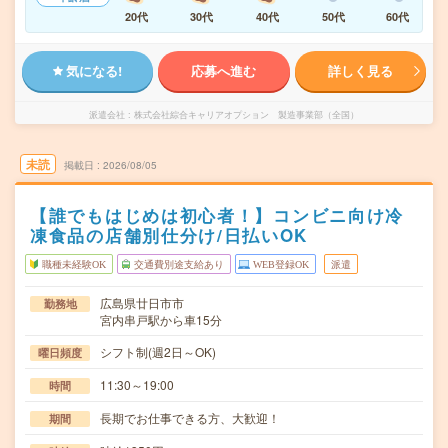
20代
30代
40代
50代
60代
気になる!
応募へ進む
詳しく見る
派遣会社
株式会社綜合キャリアオプション 製造事業部（全国）
未読
掲載日
2026/08/05
【誰でもはじめは初心者！】コンビニ向け冷
凍食品の店舗別仕分け/日払いOK
職種未経験OK
交通費別途支給あり
WEB登録OK
派遣
広島県廿日市市
勤務地
宮内串戸駅から車15分
シフト制(週2日～OK)
曜日頻度
11:30～19:00
時間
長期でお仕事できる方、大歓迎！
期間