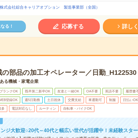
株式会社綜合キャリアオプション 製造事業部（全国）
応募する
詳し
になる！
の部品の加工オペレーター／日勤_H122530
ある機械・家電企業
ブランクOK
既卒第二新卒OK
友達と一緒OK
OA不要
英語不要
履歴書
WEB登録OK
週5日勤務
土日祝休
交費支給
車通勤可
制服
日払いOK
遣多
電話対応なし
ルーティン
自転車・バイクOK
！
ンジ大歓迎○20代～40代と幅広い世代が活躍中！未経験スター