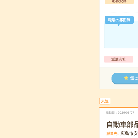
応募資格
職場の雰囲気
派遣会社
気
未読
掲載日
2026/08/07
自動車部品
広島市安
派遣先