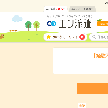
【経
エン派遣
71573
件
エンバイト
82531
件
ちょうど良いワークライフバランスが叶う
関東版
気になる！リスト
0
保存し
【経験
未読