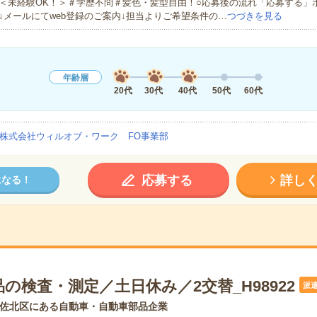
＜未経験OK！＞＃学歴不問＃髪色・髪型自由！○応募後の流れ「応募する」
↓メールにてweb登録のご案内↓担当よりご希望条件の…
つづきを見る
年齢層
20代
30代
40代
50代
60代
株式会社ウィルオブ・ワーク FO事業部
応募する
詳し
になる！
の検査・測定／土日休み／2交替_H98922
派
佐北区にある自動車・自動車部品企業