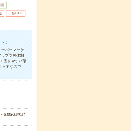
不要
服
日払いOK
ト○
スーパーマーケ
アップ支援体制
く働きやすい環
社不要なので、
0～6:00(休憩1時