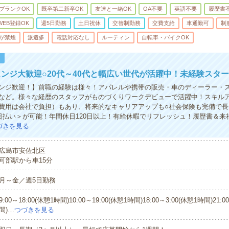
ブランクOK
既卒第二新卒OK
友達と一緒OK
OA不要
英語不要
履歴書
WEB登録OK
週5日勤務
土日祝休
交替制勤務
交費支給
車通勤可
制
が禁煙
派遣多
電話対応なし
ルーティン
自転車・バイクOK
！
ンジ大歓迎○20代～40代と幅広い世代が活躍中！未経験スター
ンジ歓迎！】前職の経験は様々！アパレルや携帯の販売・車のディーラー・
など。様々な経歴のスタッフがものづくりワークデビューで活躍中！スキル
費用は会社で負担）もあり、将来的なキャリアアップも○社会保険も完備で長
日払い＞が可能！年間休日120日以上！有給休暇でリフレッシュ！履歴書＆来
づきを見る
広島市安佐北区
可部駅から車15分
月～金／週5日勤務
9:00～18:00(休憩1時間)10:00～19:00(休憩1時間)18:00～3:00(休憩1時間)21:0
間)…
つづきを見る