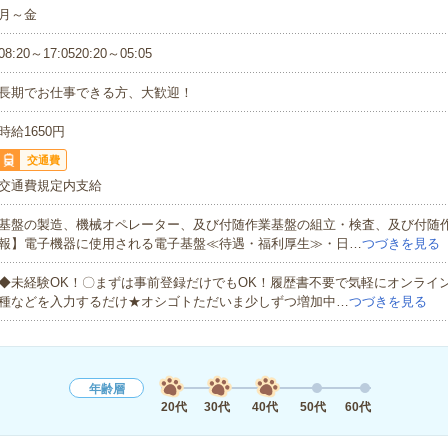
月～金
08:20～17:0520:20～05:05
長期でお仕事できる方、大歓迎！
時給1650円
交通費
交通費規定内支給
基盤の製造、機械オペレーター、及び付随作業基盤の組立・検査、及び付随
報】電子機器に使用される電子基盤≪待遇・福利厚生≫・日…
つづきを見る
◆未経験OK！〇まずは事前登録だけでもOK！履歴書不要で気軽にオンライ
種などを入力するだけ★オシゴトただいま少しずつ増加中…
つづきを見る
年齢層
20代
30代
40代
50代
60代