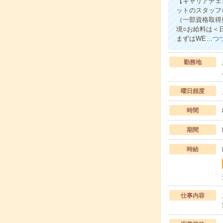
【キャリアチェ
ットのスタッフ
（一部資格取得
境○お給料は＜
まずはWE…
つ
勤務地
曜日頻度
時間
期間
時給
仕事内容