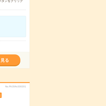
ボタンをクリック
く見る
No.FAJSIfo330201
遣