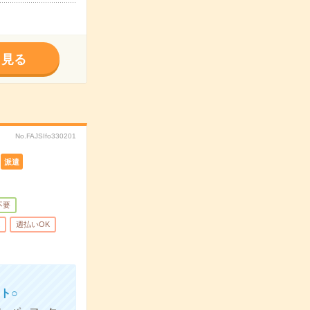
く見る
No.FAJSIfo330201
派遣
不要
週払いOK
ト○