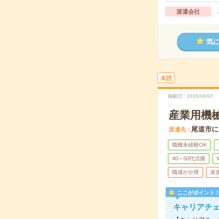
派遣会社
気
未読
掲載日
2026/08/07
産業用機械
尾道市に
派遣先
職種未経験OK
40～50代活躍
職場が分煙
派
ここがポイント
キャリアチェ