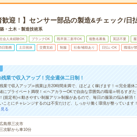
者歓迎！】センサー部品の製造&チェック/日払
築・土木・製造技術系
社会人未経験OK
ブランクOK
既卒第二新卒OK
複数名募集
英語不要
履
5日勤務
土日祝休
交費支給
制服
社食/補助あり
日払いOK
職場が
！
の残業で収入アップ！完全週休二日制！
の残業で収入アップ≫残業は月20時間未満で、ほどよく稼げます！≪完全週休
緒にプライベート満喫！≪ヘアカラーOKで自由な雰囲気の職場≫明るすぎた
！(規定有)≪動きやすい制服アリ≫制服があるので、毎日の服装の悩み解消
いことにチャレンジするのは不安だけど、しっかり働く環境が整っています
を見る
広島県三次市
三次駅から車10分