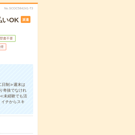
No.SCOC584241-T3
いOK
派遣
歴書不要
禁煙
二日制≫週末は
り奇抜でなけれ
！≪未経験でも活
！イチからスキ