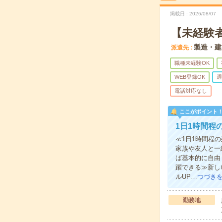
掲載日
2026/08/07
【未経験
製造・建
派遣先
職種未経験OK
WEB登録OK
週
電話対応なし
ここがポイント
1日1時間程
≪1日1時間程
家族や友人と一
ば基本的に自由
躍できる≫新し
ルUP…
つづき
勤務地