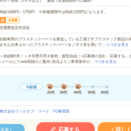
即日～長期（3ヶ月以上） 最短で応募開始から1週間！
時給1400円～1750円 ※研修期間中は時給1250円になります。
交通費
交通費規定内支給
自動車用のプラスチックパーツを製造している工場ですプラスチック製品の
ません出来上がったプラスチックパーツをノギス等を用いて…
つづきを見る
＜未経験OK！＞＃学歴不問＃髪色・髪型自由！○応募後の流れ「応募する」
↓メールにてweb登録のご案内↓担当よりご希望条件の…
つづきを見る
年齢層
20代
30代
40代
50代
60代
株式会社ウィルオブ・ワーク FO事業部
応募する
詳し
になる！