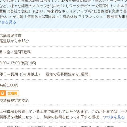
ンジ歓迎！】前職の経験は様々！アパレルや携帯の販売・車のディーラー・
など。様々な経歴のスタッフがものづくりワークデビューで活躍中！スキル
費用は会社で負担）もあり、将来的なキャリアアップも○社会保険も完備で長
日払い＞が可能！年間休日120日以上！有給休暇でリフレッシュ！履歴書＆来
づきを見る
広島県尾道市
尾道駅から車15分
月～金／週5日勤務
8:00～17:05(休憩1:05)
即日～長期（3ヶ月以上） 最短で応募開始から1週間！
時給1300円
交通費
交通費規定内支給
工作機械を製造している工場で勤務していただきます。このお仕事では、手
製部品を機械にセットし、熟練の技術を使って加工する機械…
つづきを見る