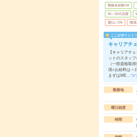
職種未経験OK
40～50代活躍
週払いOK
職場
ここがポイント
キャリアチェ
【キャリアチェ
ットのスタッフ
（一部資格取得
境○お給料は＜
まずはWE…
つ
勤務地
曜日頻度
時間