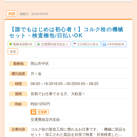
未読
掲載日
2026/08/05
【誰でもはじめは初心者！】コルク栓の機械
セット・検査梱包/日払いOK
職種未経験OK
交通費別途支給あり
土日祝日が休み
WEB登録OK
派遣
岡山市中区
勤務地
月～金
曜日頻度
08:00～16:3016:05～00:2500:05～08:20
時間
長期でお仕事できる方、大歓迎！
期間
時給1250円
時給
交通費
交通費規定内支給
コルク栓の製造工程に携わるお仕事です。・機械に部品を
仕事内容
セット・加工された製品を目視で検査・目視検査した…