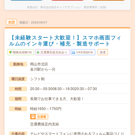
派遣会社
株式会社綜合キャリアオプション 製造事業部（全国）
未読
掲載日
2026/08/07
【未経験スタート大歓迎！】スマホ画面フィ
ルムのインキ運び・補充・製造サポート
職種未経験OK
交通費別途支給あり
WEB登録OK
派遣
岡山市北区
勤務地
金川駅から---分
シフト制
曜日頻度
20:30～05:3008:30～19:3020:30～07:30
時間
長期でお仕事できる方、大歓迎！
期間
時給1650～1750円
時給
交通費
交通費規定内支給
テレビやスマートフォンに使用されるフィルム製品づくり
仕事内容