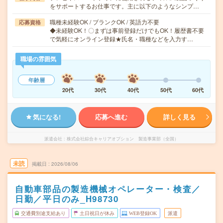
をサポートするお仕事です。主に以下のようなシンプ…
職種未経験OK / ブランクOK / 英語力不要
応募資格
◆未経験OK！〇まずは事前登録だけでもOK！履歴書不要
で気軽にオンライン登録★氏名・職種などを入力す…
職場の雰囲気
年齢層
20代
30代
40代
50代
60代
気になる!
応募へ進む
詳しく見る
派遣会社
株式会社綜合キャリアオプション 製造事業部（全国）
未読
掲載日
2026/08/06
自動車部品の製造機械オペレーター・検査／
日勤／平日のみ_H98730
交通費別途支給あり
土日祝日が休み
WEB登録OK
派遣