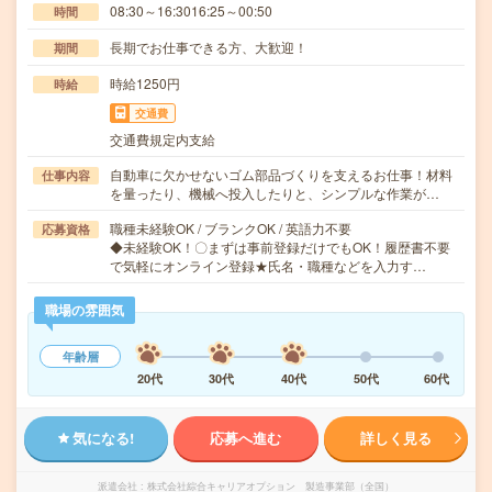
08:30～16:3016:25～00:50
時間
長期でお仕事できる方、大歓迎！
期間
時給1250円
時給
交通費
交通費規定内支給
自動車に欠かせないゴム部品づくりを支えるお仕事！材料
仕事内容
を量ったり、機械へ投入したりと、シンプルな作業が…
職種未経験OK / ブランクOK / 英語力不要
応募資格
◆未経験OK！〇まずは事前登録だけでもOK！履歴書不要
で気軽にオンライン登録★氏名・職種などを入力す…
職場の雰囲気
年齢層
20代
30代
40代
50代
60代
気になる!
応募へ進む
詳しく見る
派遣会社
株式会社綜合キャリアオプション 製造事業部（全国）