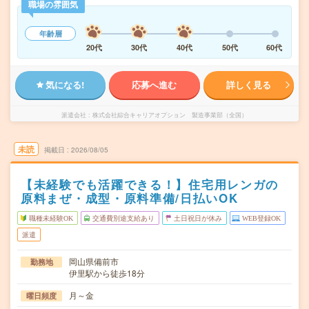
職場の雰囲気
年齢層
20代
30代
40代
50代
60代
気になる!
応募へ進む
詳しく見る
派遣会社
株式会社綜合キャリアオプション 製造事業部（全国）
未読
掲載日
2026/08/05
【未経験でも活躍できる！】住宅用レンガの
原料まぜ・成型・原料準備/日払いOK
職種未経験OK
交通費別途支給あり
土日祝日が休み
WEB登録OK
派遣
岡山県備前市
勤務地
伊里駅から徒歩18分
月～金
曜日頻度