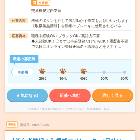
交通費
交通費規定内支給
機械のボタンを押して製品動かす作業をお願いいたします
仕事内容
【取扱製品情報】自動車のブレーキに使用されるバネ…
職種未経験OK / ブランクOK / 英語力不要
応募資格
◆未経験OK！〇まずは事前登録だけでもOK！履歴書不要
で気軽にオンライン登録★氏名・職種などを入力す…
職場の雰囲気
年齢層
20代
30代
40代
50代
60代
気になる!
応募へ進む
詳しく見る
派遣会社
株式会社綜合キャリアオプション 製造事業部（全国）
未読
掲載日
2026/08/05