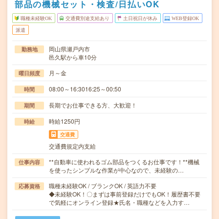
部品の機械セット・検査/日払いOK
職種未経験OK
交通費別途支給あり
土日祝日が休み
WEB登録OK
派遣
岡山県瀬戸内市
勤務地
邑久駅から車10分
月～金
曜日頻度
08:00～16:3016:25～00:50
時間
長期でお仕事できる方、大歓迎！
期間
時給1250円
時給
交通費
交通費規定内支給
**自動車に使われるゴム部品をつくるお仕事です！**機械
仕事内容
を使ったシンプルな作業が中心なので、未経験の…
職種未経験OK / ブランクOK / 英語力不要
応募資格
◆未経験OK！〇まずは事前登録だけでもOK！履歴書不要
で気軽にオンライン登録★氏名・職種などを入力す…