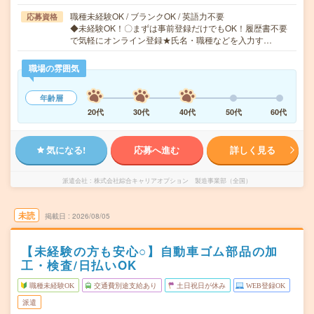
職種未経験OK / ブランクOK / 英語力不要
応募資格
◆未経験OK！〇まずは事前登録だけでもOK！履歴書不要
で気軽にオンライン登録★氏名・職種などを入力す…
職場の雰囲気
年齢層
20代
30代
40代
50代
60代
気になる!
応募へ進む
詳しく見る
派遣会社
株式会社綜合キャリアオプション 製造事業部（全国）
未読
掲載日
2026/08/05
【未経験の方も安心○】自動車ゴム部品の加
工・検査/日払いOK
職種未経験OK
交通費別途支給あり
土日祝日が休み
WEB登録OK
派遣