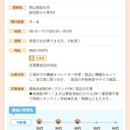
岡山県総社市
勤務地
総社駅から車5分
月～金
曜日頻度
08:10～17:1020:30～05:45
時間
長期でお仕事できる方、大歓迎！
期間
時給1300円
時給
交通費
交通費規定内支給
工場内での機械オペレーター作業・製品に機械をセット
仕事内容
し、加工後に取り出す。・製品の外観検査やサイズ確認…
職種未経験OK / ブランクOK / 英語力不要
応募資格
◆未経験OK！〇まずは事前登録だけでもOK！履歴書不要
で気軽にオンライン登録★氏名・職種などを入力す…
職場の雰囲気
年齢層
20代
30代
40代
50代
60代