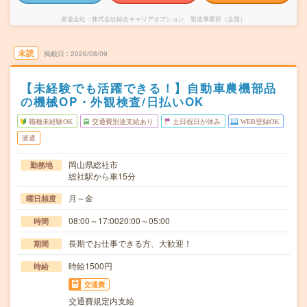
派遣会社
株式会社綜合キャリアオプション 製造事業部（全国）
未読
掲載日
2026/08/09
【未経験でも活躍できる！】自動車農機部品
の機械OP・外観検査/日払いOK
職種未経験OK
交通費別途支給あり
土日祝日が休み
WEB登録OK
派遣
岡山県総社市
勤務地
総社駅から車15分
月～金
曜日頻度
08:00～17:0020:00～05:00
時間
長期でお仕事できる方、大歓迎！
期間
時給1500円
時給
交通費
交通費規定内支給