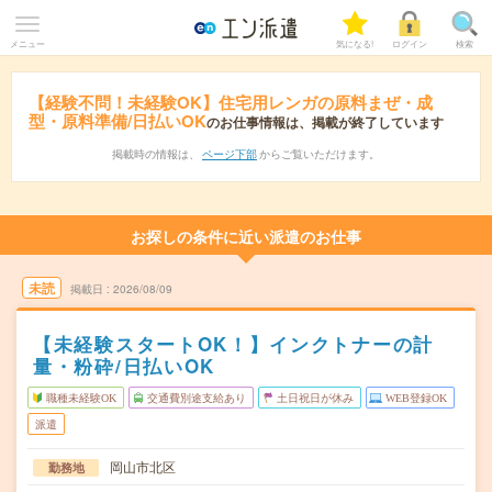
メニュー
気になる!
ログイン
検索
【経験不問！未経験OK】住宅用レンガの原料まぜ・成
型・原料準備/日払いOK
のお仕事情報は、掲載が終了しています
掲載時の情報は、
ページ下部
からご覧いただけます。
お探しの条件に近い派遣のお仕事
未読
掲載日
2026/08/09
【未経験スタートOK！】インクトナーの計
量・粉砕/日払いOK
職種未経験OK
交通費別途支給あり
土日祝日が休み
WEB登録OK
派遣
岡山市北区
勤務地