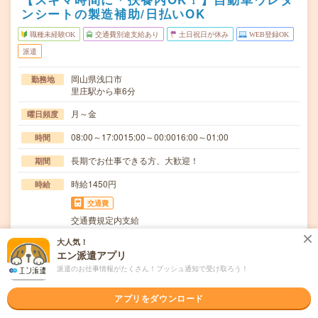
ンシートの製造補助/日払いOK
職種未経験OK
交通費別途支給あり
土日祝日が休み
WEB登録OK
派遣
岡山県浅口市
勤務地
里庄駅から車6分
月～金
曜日頻度
08:00～17:0015:00～00:0016:00～01:00
時間
長期でお仕事できる方、大歓迎！
期間
時給1450円
時給
交通費
交通費規定内支給
大人気！
自動車用ウレタンシートの製造並びに付随する業務。発砲
仕事内容
エン派遣アプリ
品の取り出し、離型材の塗布、金型への材料装着、金…
派遣のお仕事情報がたくさん！プッシュ通知で受け取ろう！
職種未経験OK / ブランクOK / 英語力不要
応募資格
◆未経験OK！〇まずは事前登録だけでもOK！履歴書不要
アプリをダウンロード
で気軽にオンライン登録★氏名・職種などを入力す…