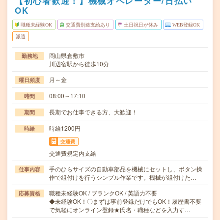
【初心者歓迎！】機械オペレーター/日払い
OK
職種未経験OK
交通費別途支給あり
土日祝日が休み
WEB登録OK
派遣
岡山県倉敷市
勤務地
川辺宿駅から徒歩10分
月～金
曜日頻度
08:00～17:10
時間
長期でお仕事できる方、大歓迎！
期間
時給1200円
時給
交通費
交通費規定内支給
手のひらサイズの自動車部品を機械にセットし、ボタン操
仕事内容
作で組付けを行うシンプル作業です。機械が組付けた…
職種未経験OK / ブランクOK / 英語力不要
応募資格
◆未経験OK！〇まずは事前登録だけでもOK！履歴書不要
で気軽にオンライン登録★氏名・職種などを入力す…