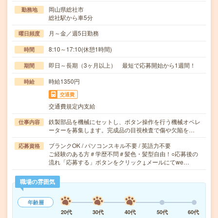
岡山県総社市
勤務地
総社駅から車5分
月～金／週5日勤務
曜日頻度
8:10～17:10(休憩1時間)
時間
即日～長期（3ヶ月以上） 最短で応募開始から1週間！
期間
時給1350円
時給
交通費
交通費規定内支給
鉄製部品を機械にセットし、ボタン操作を行う機械オペレ
仕事内容
ーターを募集します。完成品の目視検査で傷や欠陥を…
ブランクOK / パソコンスキル不要 / 英語力不要
応募資格
ご経験のある方＃学歴不問＃髪色・髪型自由！○応募後の
流れ「応募する」ボタンをクリック↓メールにてwe…
職場の雰囲気
年齢層
20代
30代
40代
50代
60代