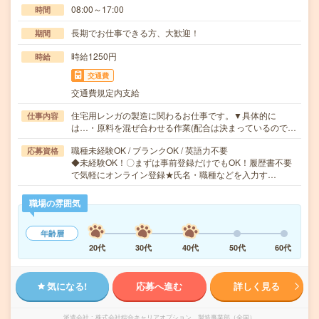
08:00～17:00
時間
長期でお仕事できる方、大歓迎！
期間
時給1250円
時給
交通費
交通費規定内支給
住宅用レンガの製造に関わるお仕事です。▼具体的に
仕事内容
は…・原料を混ぜ合わせる作業(配合は決まっているので…
職種未経験OK / ブランクOK / 英語力不要
応募資格
◆未経験OK！〇まずは事前登録だけでもOK！履歴書不要
で気軽にオンライン登録★氏名・職種などを入力す…
職場の雰囲気
年齢層
20代
30代
40代
50代
60代
気になる!
応募へ進む
詳しく見る
派遣会社
株式会社綜合キャリアオプション 製造事業部（全国）