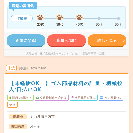
職場の雰囲気
年齢層
20代
30代
40代
50代
60代
気になる!
応募へ進む
詳しく見る
派遣会社
株式会社綜合キャリアオプション 製造事業部（全国）
未読
掲載日
2026/08/05
【未経験OK！】ゴム部品材料の計量・機械投
入/日払いOK
職種未経験OK
交通費別途支給あり
土日祝日が休み
WEB登録OK
派遣
岡山県瀬戸内市
勤務地
月～金
曜日頻度