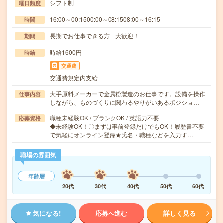
シフト制
曜日頻度
16:00～00:1500:00～08:1508:00～16:15
時間
長期でお仕事できる方、大歓迎！
期間
時給1600円
時給
交通費
交通費規定内支給
大手原料メーカーで金属粉製造のお仕事です。設備を操作
仕事内容
しながら、ものづくりに関わるやりがいあるポジショ…
職種未経験OK / ブランクOK / 英語力不要
応募資格
◆未経験OK！〇まずは事前登録だけでもOK！履歴書不要
で気軽にオンライン登録★氏名・職種などを入力す…
職場の雰囲気
年齢層
20代
30代
40代
50代
60代
気になる!
応募へ進む
詳しく見る