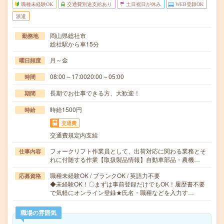
職種未経験OK
交通費別途支給あり
土日祝日が休み
WEB登録OK
派遣
岡山県総社市
勤務地
総社駅から車15分
月～金
曜日頻度
08:00～17:0020:00～05:00
時間
長期でお仕事できる方、大歓迎！
期間
時給1500円
時給
交通費
交通費規定内支給
フォークリフト作業員として、出荷対応に関わる業務とそ
仕事内容
れに付随する作業【取扱製品情報】自動車部品・農機…
職種未経験OK / ブランクOK / 英語力不要
応募資格
◆未経験OK！〇まずは事前登録だけでもOK！履歴書不要
で気軽にオンライン登録★氏名・職種などを入力す…
職場の雰囲気