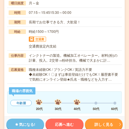
月～金
曜日頻度
07:15～15:4515:30～00:00
時間
長期でお仕事できる方、大歓迎！
期間
時給1500～1700円
時給
交通費
交通費規定内支給
インクトナーの製造。機械加工オペレーター。材料(粉)の
仕事内容
計量、投入。2交替→粉砕担当。機械で大まかに計…
職種未経験OK / ブランクOK / 英語力不要
応募資格
◆未経験OK！〇まずは事前登録だけでもOK！履歴書不要
で気軽にオンライン登録★氏名・職種などを入力す…
職場の雰囲気
年齢層
20代
30代
40代
50代
60代
気になる!
応募へ進む
詳しく見る