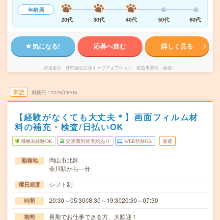
年齢層
20代
30代
40代
50代
60代
気になる!
応募へ進む
詳しく見る
派遣会社
株式会社綜合キャリアオプション 製造事業部（全国）
未読
掲載日
2026/08/08
【経験がなくても大丈夫＊】画面フィルム材
料の補充・検査/日払いOK
職種未経験OK
交通費別途支給あり
WEB登録OK
派遣
岡山市北区
勤務地
金川駅から---分
シフト制
曜日頻度
20:30～05:3008:30～19:3020:30～07:30
時間
長期でお仕事できる方、大歓迎！
期間