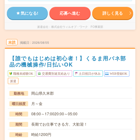
気になる!
応募へ進む
詳しく見る
派遣会社
株式会社ウィルオブ・ワーク FO事業部
未読
掲載日
2026/08/05
【誰でもはじめは初心者！】くるま用バネ部
品の機械操作/日払いOK
職種未経験OK
交通費別途支給あり
土日祝日が休み
WEB登録OK
派遣
岡山県久米郡
勤務地
月～金
曜日頻度
08:00～17:0020:00～05:00
時間
長期でお仕事できる方、大歓迎！
期間
時給1200円
時給