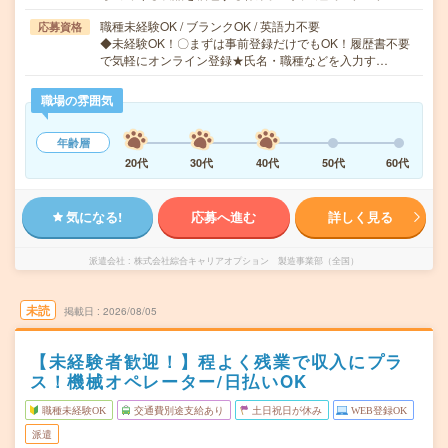
職種未経験OK / ブランクOK / 英語力不要
応募資格
◆未経験OK！〇まずは事前登録だけでもOK！履歴書不要
で気軽にオンライン登録★氏名・職種などを入力す…
職場の雰囲気
年齢層
20代
30代
40代
50代
60代
気になる!
応募へ進む
詳しく見る
派遣会社
株式会社綜合キャリアオプション 製造事業部（全国）
未読
掲載日
2026/08/05
【未経験者歓迎！】程よく残業で収入にプラ
ス！機械オペレーター/日払いOK
職種未経験OK
交通費別途支給あり
土日祝日が休み
WEB登録OK
派遣