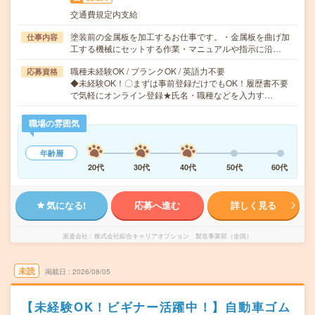
交通費規定内支給
塗装前の金属板を加工するお仕事です。・金属板を曲げ加
仕事内容
工する機械にセットする作業・マニュアルや指示に沿…
職種未経験OK / ブランクOK / 英語力不要
応募資格
◆未経験OK！〇まずは事前登録だけでもOK！履歴書不要
で気軽にオンライン登録★氏名・職種などを入力す…
職場の雰囲気
年齢層
20代
30代
40代
50代
60代
気になる!
応募へ進む
詳しく見る
派遣会社
株式会社綜合キャリアオプション 製造事業部（全国）
未読
掲載日
2026/08/05
【未経験OK！ビギナー活躍中！】自動車ゴム