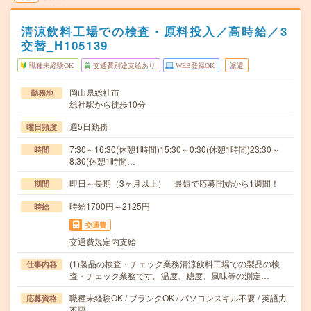
清涼飲料工場での検査・原料投入／高時給／3
交替_H105139
職種未経験OK
交通費別途支給あり
WEB登録OK
派遣
岡山県総社市
勤務地
総社駅から徒歩10分
週5日勤務
曜日頻度
7:30～16:30(休憩1時間)15:30～0:30(休憩1時間)23:30～
時間
8:30(休憩1時間…
即日～長期（3ヶ月以上） 最短で応募開始から1週間！
期間
時給1700円～2125円
時給
交通費
交通費規定内支給
(1)製品の検査・チェック業務清涼飲料工場での製品の検
仕事内容
査・チェック業務です。温度、糖度、風味等の測定…
職種未経験OK / ブランクOK / パソコンスキル不要 / 英語力
応募資格
不要