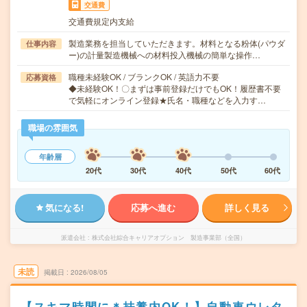
交通費
交通費規定内支給
製造業務を担当していただきます。材料となる粉体(パウダ
仕事内容
ー)の計量製造機械への材料投入機械の簡単な操作…
職種未経験OK / ブランクOK / 英語力不要
応募資格
◆未経験OK！〇まずは事前登録だけでもOK！履歴書不要
で気軽にオンライン登録★氏名・職種などを入力す…
職場の雰囲気
年齢層
20代
30代
40代
50代
60代
気になる!
応募へ進む
詳しく見る
派遣会社
株式会社綜合キャリアオプション 製造事業部（全国）
未読
掲載日
2026/08/05
【スキマ時間に＊扶養内OK！】自動車ウレタ