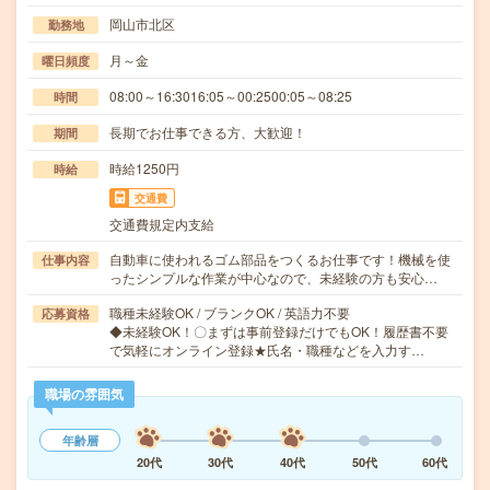
岡山市北区
勤務地
月～金
曜日頻度
08:00～16:3016:05～00:2500:05～08:25
時間
長期でお仕事できる方、大歓迎！
期間
時給1250円
時給
交通費
交通費規定内支給
自動車に使われるゴム部品をつくるお仕事です！機械を使
仕事内容
ったシンプルな作業が中心なので、未経験の方も安心…
職種未経験OK / ブランクOK / 英語力不要
応募資格
◆未経験OK！〇まずは事前登録だけでもOK！履歴書不要
で気軽にオンライン登録★氏名・職種などを入力す…
職場の雰囲気
年齢層
20代
30代
40代
50代
60代