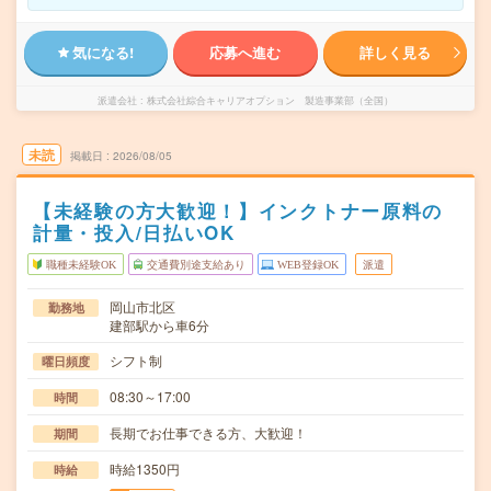
気になる!
応募へ進む
詳しく見る
派遣会社
株式会社綜合キャリアオプション 製造事業部（全国）
未読
掲載日
2026/08/05
【未経験の方大歓迎！】インクトナー原料の
計量・投入/日払いOK
職種未経験OK
交通費別途支給あり
WEB登録OK
派遣
岡山市北区
勤務地
建部駅から車6分
シフト制
曜日頻度
08:30～17:00
時間
長期でお仕事できる方、大歓迎！
期間
時給1350円
時給