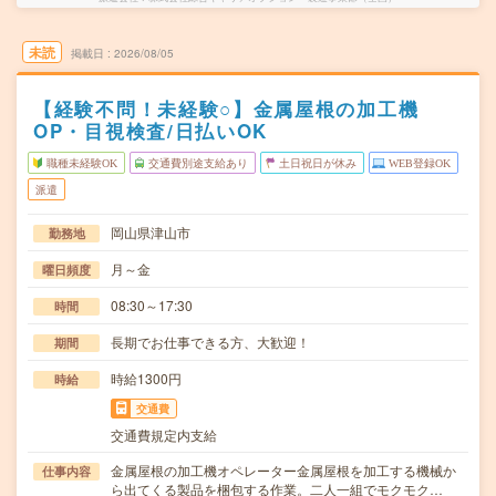
未読
掲載日
2026/08/05
【経験不問！未経験○】金属屋根の加工機
OP・目視検査/日払いOK
職種未経験OK
交通費別途支給あり
土日祝日が休み
WEB登録OK
派遣
岡山県津山市
勤務地
月～金
曜日頻度
08:30～17:30
時間
長期でお仕事できる方、大歓迎！
期間
時給1300円
時給
交通費
交通費規定内支給
金属屋根の加工機オペレーター金属屋根を加工する機械か
仕事内容
ら出てくる製品を梱包する作業。二人一組でモクモク…