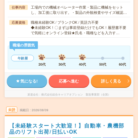
工場内での機械オペレーター作業・製品に機械をセット
仕事内容
し、加工後に取り出す。・製品の外観検査やサイズ確認…
職種未経験OK / ブランクOK / 英語力不要
応募資格
◆未経験OK！〇まずは事前登録だけでもOK！履歴書不要
で気軽にオンライン登録★氏名・職種などを入力す…
職場の雰囲気
年齢層
20代
30代
40代
50代
60代
気になる!
応募へ進む
詳しく見る
派遣会社
株式会社綜合キャリアオプション 製造事業部（全国）
未読
掲載日
2026/08/09
【未経験スタート大歓迎！】自動車・農機部
品のリフト出荷/日払いOK