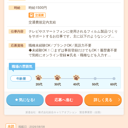
時給1500円
時給
交通費
交通費規定内支給
テレビやスマートフォンに使用されるフィルム製品づくり
仕事内容
をサポートするお仕事です。主に以下のようなシンプ…
職種未経験OK / ブランクOK / 英語力不要
応募資格
◆未経験OK！〇まずは事前登録だけでもOK！履歴書不要
で気軽にオンライン登録★氏名・職種などを入力す…
職場の雰囲気
年齢層
20代
30代
40代
50代
60代
気になる!
応募へ進む
詳しく見る
派遣会社
株式会社綜合キャリアオプション 製造事業部（全国）
未読
掲載日
2026/08/08