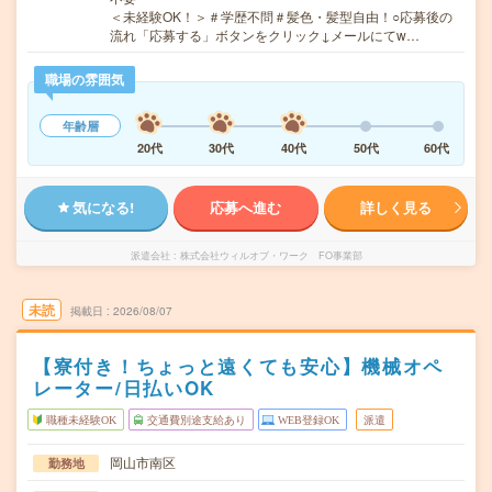
＜未経験OK！＞＃学歴不問＃髪色・髪型自由！○応募後の
流れ「応募する」ボタンをクリック↓メールにてw…
職場の雰囲気
年齢層
20代
30代
40代
50代
60代
気になる!
応募へ進む
詳しく見る
派遣会社
株式会社ウィルオブ・ワーク FO事業部
未読
掲載日
2026/08/07
【寮付き！ちょっと遠くても安心】機械オペ
レーター/日払いOK
職種未経験OK
交通費別途支給あり
WEB登録OK
派遣
岡山市南区
勤務地