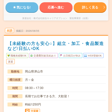
気になる!
応募へ進む
詳しく見る
派遣会社
株式会社綜合キャリアオプション 製造事業部（全国）
未読
掲載日
2026/08/05
【未経験の方も安心○】組立・加工・食品製造
など/日払いOK
職種未経験OK
交通費別途支給あり
土日祝日が休み
WEB登録OK
派遣
岡山県津山市
勤務地
月～金
曜日頻度
08:30～17:30
時間
長期でお仕事できる方、大歓迎！
期間
時給1250円
時給
交通費