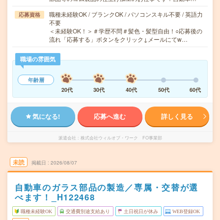
職種未経験OK / ブランクOK / パソコンスキル不要 / 英語力
応募資格
不要
＜未経験OK！＞＃学歴不問＃髪色・髪型自由！○応募後の
流れ「応募する」ボタンをクリック↓メールにてw…
職場の雰囲気
年齢層
20代
30代
40代
50代
60代
気になる!
応募へ進む
詳しく見る
派遣会社
株式会社ウィルオブ・ワーク FO事業部
未読
掲載日
2026/08/07
自動車のガラス部品の製造／専属・交替が選
べます！_H122468
職種未経験OK
交通費別途支給あり
土日祝日が休み
WEB登録OK