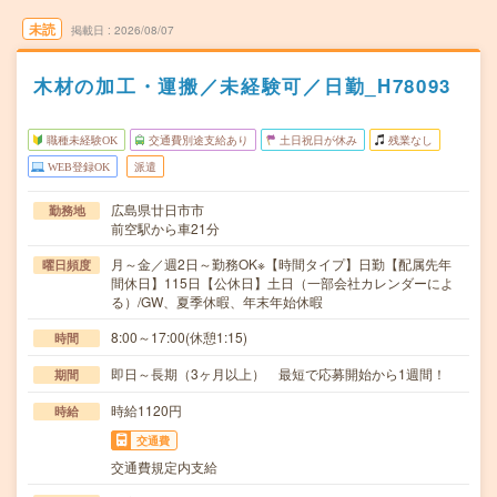
未読
掲載日
2026/08/07
木材の加工・運搬／未経験可／日勤_H78093
職種未経験OK
交通費別途支給あり
土日祝日が休み
残業なし
WEB登録OK
派遣
広島県廿日市市
勤務地
前空駅から車21分
月～金／週2日～勤務OK※【時間タイプ】日勤【配属先年
曜日頻度
間休日】115日【公休日】土日（一部会社カレンダーによ
る）/GW、夏季休暇、年末年始休暇
8:00～17:00(休憩1:15)
時間
即日～長期（3ヶ月以上） 最短で応募開始から1週間！
期間
時給1120円
時給
交通費
交通費規定内支給