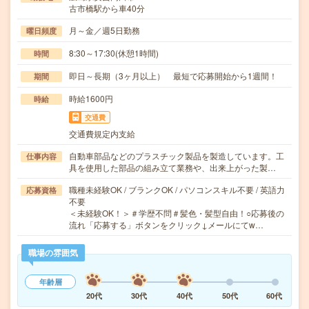
古市橋駅から車40分
月～金／週5日勤務
曜日頻度
8:30～17:30(休憩1時間)
時間
即日～長期（3ヶ月以上） 最短で応募開始から1週間！
期間
時給1600円
時給
交通費
交通費規定内支給
自動車部品などのプラスチック製品を製造しています。工
仕事内容
具を使用した部品の組み立て業務や、出来上がった製…
職種未経験OK / ブランクOK / パソコンスキル不要 / 英語力
応募資格
不要
＜未経験OK！＞＃学歴不問＃髪色・髪型自由！○応募後の
流れ「応募する」ボタンをクリック↓メールにてw…
職場の雰囲気
年齢層
20代
30代
40代
50代
60代