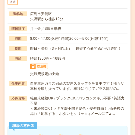
派遣
広島市安芸区
勤務地
矢野駅から徒歩12分
月～金／週5日勤務
曜日頻度
8:00～17:00(休憩1時間)20:00～5:00(休憩1時間)
時間
即日～長期（3ヶ月以上） 最短で応募開始から1週間！
期間
時給1350円～1688円
時給
交通費
交通費規定内支給
自動車用ガラス部品の製造スタッフを募集中です！様々な
仕事内容
車種を取り扱っています。車種に応じてガラス部品の…
職種未経験OK / ブランクOK / パソコンスキル不要 / 英語力
応募資格
不要
＜未経験OK！＞＃学歴不問＃髪色・髪型自由！○応募後の
流れ「応募する」ボタンをクリック↓メールにてw…
職場の雰囲気