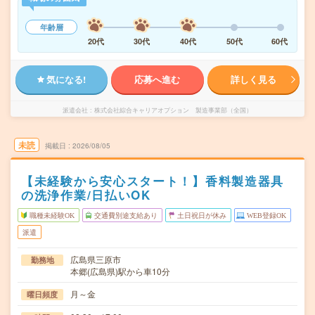
年齢層
20代
30代
40代
50代
60代
気になる!
応募へ進む
詳しく見る
派遣会社
株式会社綜合キャリアオプション 製造事業部（全国）
未読
掲載日
2026/08/05
【未経験から安心スタート！】香料製造器具
の洗浄作業/日払いOK
職種未経験OK
交通費別途支給あり
土日祝日が休み
WEB登録OK
派遣
広島県三原市
勤務地
本郷(広島県)駅から車10分
月～金
曜日頻度