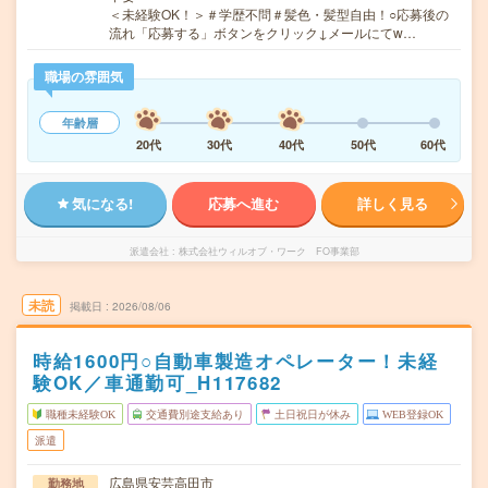
＜未経験OK！＞＃学歴不問＃髪色・髪型自由！○応募後の
流れ「応募する」ボタンをクリック↓メールにてw…
職場の雰囲気
年齢層
20代
30代
40代
50代
60代
気になる!
応募へ進む
詳しく見る
派遣会社
株式会社ウィルオブ・ワーク FO事業部
未読
掲載日
2026/08/06
時給1600円○自動車製造オペレーター！未経
験OK／車通勤可_H117682
職種未経験OK
交通費別途支給あり
土日祝日が休み
WEB登録OK
派遣
広島県安芸高田市
勤務地