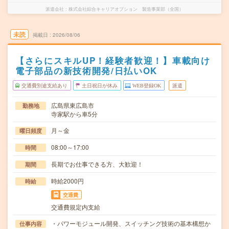
派遣会社
株式会社綜合キャリアオプション 製造事業部（全国）
未読
掲載日
2026/08/06
【さらにスキルUP！経験者歓迎！】車載向け
電子部品の新技術開発/日払いOK
交通費別途支給あり
土日祝日が休み
WEB登録OK
派遣
広島県東広島市
勤務地
寺家駅から車5分
月～金
曜日頻度
08:00～17:00
時間
長期でお仕事できる方、大歓迎！
期間
時給2000円
時給
交通費
交通費規定内支給
・パワーモジュール開発、スイッチング技術の基本構想か
仕事内容