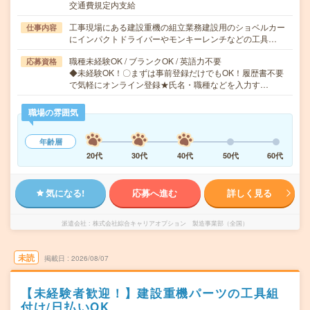
交通費規定内支給
工事現場にある建設重機の組立業務建設用のショベルカー
仕事内容
にインパクトドライバーやモンキーレンチなどの工具…
職種未経験OK / ブランクOK / 英語力不要
応募資格
◆未経験OK！〇まずは事前登録だけでもOK！履歴書不要
で気軽にオンライン登録★氏名・職種などを入力す…
職場の雰囲気
年齢層
20代
30代
40代
50代
60代
気になる!
応募へ進む
詳しく見る
派遣会社
株式会社綜合キャリアオプション 製造事業部（全国）
未読
掲載日
2026/08/07
【未経験者歓迎！】建設重機パーツの工具組
付け/日払いOK