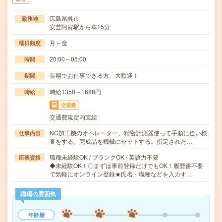
広島県呉市
勤務地
安芸阿賀駅から車15分
月～金
曜日頻度
20:00～05:00
時間
長期でお仕事できる方、大歓迎！
期間
時給1350～1688円
時給
交通費
交通費規定内支給
NC加工機のオペレーター、精密計測器使って手順に従い検
仕事内容
査をする。完成品を機械にセットする。指定された…
職種未経験OK / ブランクOK / 英語力不要
応募資格
◆未経験OK！〇まずは事前登録だけでもOK！履歴書不要
で気軽にオンライン登録★氏名・職種などを入力す…
職場の雰囲気
年齢層