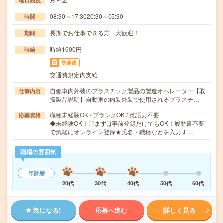
曜日頻度
08:30～17:3020:30～05:30
時間
長期でお仕事できる方、大歓迎！
期間
時給1600円
時給
交通費
交通費規定内支給
自働車内外装のプラスチック製品の製造オペレーター【取
仕事内容
扱製品説明】自動車の内装外装で使用されるプラスチ…
職種未経験OK / ブランクOK / 英語力不要
応募資格
◆未経験OK！〇まずは事前登録だけでもOK！履歴書不要
で気軽にオンライン登録★氏名・職種などを入力す…
職場の雰囲気
年齢層
20代
30代
40代
50代
60代
気になる!
応募へ進む
詳しく見る