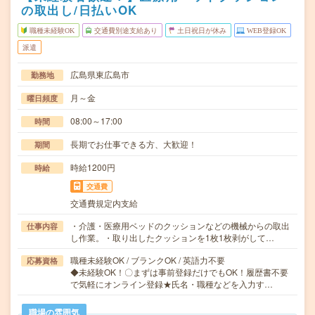
の取出し/日払いOK
職種未経験OK
交通費別途支給あり
土日祝日が休み
WEB登録OK
派遣
広島県東広島市
勤務地
月～金
曜日頻度
08:00～17:00
時間
長期でお仕事できる方、大歓迎！
期間
時給1200円
時給
交通費
交通費規定内支給
・介護・医療用ベッドのクッションなどの機械からの取出
仕事内容
し作業。・取り出したクッションを1枚1枚剥がして…
職種未経験OK / ブランクOK / 英語力不要
応募資格
◆未経験OK！〇まずは事前登録だけでもOK！履歴書不要
で気軽にオンライン登録★氏名・職種などを入力す…
職場の雰囲気