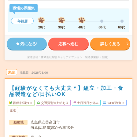
職場の雰囲気
年齢層
20代
30代
40代
50代
60代
気になる!
応募へ進む
詳しく見る
派遣会社
株式会社綜合キャリアオプション 製造事業部（全国）
未読
掲載日
2026/08/06
【経験がなくても大丈夫＊】組立・加工・食
品製造など/日払いOK
職種未経験OK
交通費別途支給あり
土日祝日が休み
WEB登録OK
派遣
広島県安芸高田市
勤務地
向原(広島県)駅から車10分
月～金