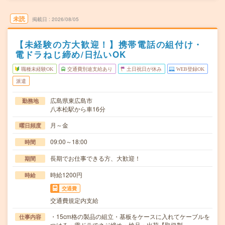
未読
掲載日
2026/08/05
【未経験の方大歓迎！】携帯電話の組付け・
電ドラねじ締め/日払いOK
職種未経験OK
交通費別途支給あり
土日祝日が休み
WEB登録OK
派遣
広島県東広島市
勤務地
八本松駅から車16分
月～金
曜日頻度
09:00～18:00
時間
長期でお仕事できる方、大歓迎！
期間
時給1200円
時給
交通費
交通費規定内支給
・15cm格の製品の組立・基板をケースに入れてケーブルを
仕事内容
つける・電ドラでネジ締め・検品・出荷【取扱製…