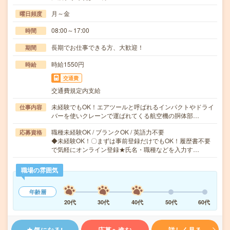
月～金
曜日頻度
08:00～17:00
時間
長期でお仕事できる方、大歓迎！
期間
時給1550円
時給
交通費
交通費規定内支給
未経験でもOK！エアツールと呼ばれるインパクトやドライ
仕事内容
バーを使いクレーンで運ばれてくる航空機の胴体部…
職種未経験OK / ブランクOK / 英語力不要
応募資格
◆未経験OK！〇まずは事前登録だけでもOK！履歴書不要
で気軽にオンライン登録★氏名・職種などを入力す…
職場の雰囲気
年齢層
20代
30代
40代
50代
60代
気になる!
応募へ進む
詳しく見る