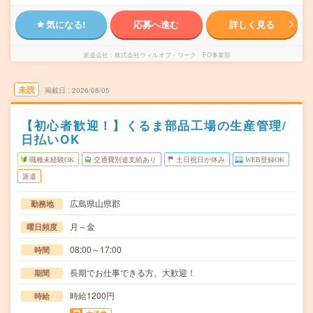
気になる!
応募へ進む
詳しく見る
派遣会社
株式会社ウィルオブ・ワーク FO事業部
未読
掲載日
2026/08/05
【初心者歓迎！】くるま部品工場の生産管理/
日払いOK
職種未経験OK
交通費別途支給あり
土日祝日が休み
WEB登録OK
派遣
広島県山県郡
勤務地
月～金
曜日頻度
08:00～17:00
時間
長期でお仕事できる方、大歓迎！
期間
時給1200円
時給