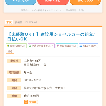
派遣会社
株式会社綜合キャリアオプション 製造事業部（全国）
未読
掲載日
2026/08/07
【未経験OK！】建設用ショベルカーの組立/
日払いOK
職種未経験OK
交通費別途支給あり
土日祝日が休み
WEB登録OK
派遣
広島市佐伯区
勤務地
五日市駅から---分
月～金
曜日頻度
08:00～16:50
時間
長期でお仕事できる方、大歓迎！
期間
時給1650円
時給
交通費