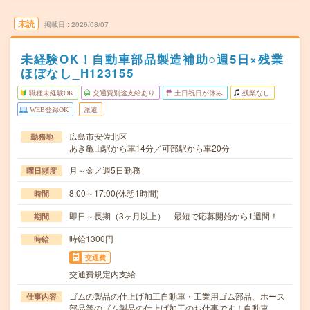
未読
掲載日
2026/08/07
未経験OK！自動車部品製造補助○週5日×残業
ほぼなし_H123155
職種未経験OK
交通費別途支給あり
土日祝日が休み
残業なし
WEB登録OK
派遣
広島市安佐北区
勤務地
あき亀山駅から車14分／可部駅から車20分
月～金／週5日勤務
曜日頻度
8:00～17:00(休憩1時間)
時間
即日～長期（3ヶ月以上） 最短で応募開始から1週間！
期間
時給1300円
時給
交通費
交通費規定内支給
ゴムの製品の仕上げ加工自動車・工業用ゴム部品、ホース
仕事内容
部品等のゴム製品の仕上げ加工のお仕事です！自動車…