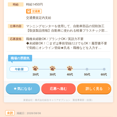
時給1450円
時給
交通費
交通費規定内支給
マシニングセンターを使用して、自動車部品の切削加工
仕事内容
【取扱製品情報】自動車に使われる軽量プラスチック部…
職種未経験OK / ブランクOK / 英語力不要
応募資格
◆未経験OK！〇まずは事前登録だけでもOK！履歴書不要
で気軽にオンライン登録★氏名・職種などを入力す…
職場の雰囲気
年齢層
20代
30代
40代
50代
60代
気になる!
応募へ進む
詳しく見る
派遣会社
株式会社綜合キャリアオプション 製造事業部（全国）
未読
掲載日
2026/08/06