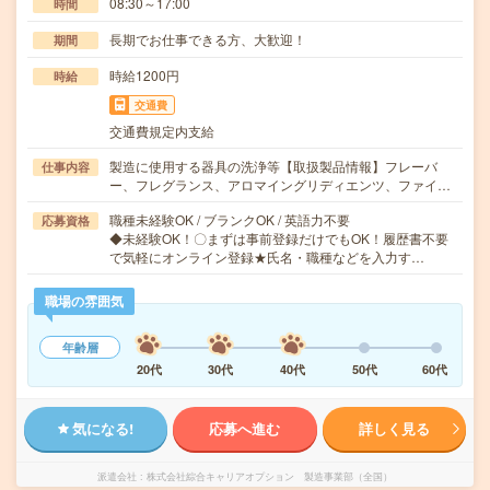
08:30～17:00
時間
長期でお仕事できる方、大歓迎！
期間
時給1200円
時給
交通費
交通費規定内支給
製造に使用する器具の洗浄等【取扱製品情報】フレーバ
仕事内容
ー、フレグランス、アロマイングリディエンツ、ファイ…
職種未経験OK / ブランクOK / 英語力不要
応募資格
◆未経験OK！〇まずは事前登録だけでもOK！履歴書不要
で気軽にオンライン登録★氏名・職種などを入力す…
職場の雰囲気
年齢層
20代
30代
40代
50代
60代
気になる!
応募へ進む
詳しく見る
派遣会社
株式会社綜合キャリアオプション 製造事業部（全国）