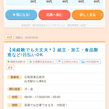
20代
30代
40代
50代
60代
気になる!
応募へ進む
詳しく見る
派遣会社
株式会社綜合キャリアオプション 製造事業部（全国）
未読
掲載日
2026/08/06
【未経験でも大丈夫＊】組立・加工・食品製
造など/日払いOK
職種未経験OK
交通費別途支給あり
土日祝日が休み
WEB登録OK
派遣
広島県東広島市
勤務地
白市駅から車6分
月～金
曜日頻度
08:00～17:0020:00～05:00
時間
長期でお仕事できる方、大歓迎！
期間