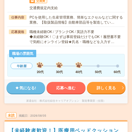
交通費
交通費規定内支給
PCを使用した生産管理業務、簡単なエクセルなどに関する
仕事内容
業務。【取扱製品情報】自動車部品等を製造してい…
職種未経験OK / ブランクOK / 英語力不要
応募資格
◆未経験OK！〇まずは事前登録だけでもOK！履歴書不要
で気軽にオンライン登録★氏名・職種などを入力す…
職場の雰囲気
年齢層
20代
30代
40代
50代
60代
気になる!
応募へ進む
詳しく見る
派遣会社
株式会社綜合キャリアオプション 製造事業部（全国）
未読
掲載日
2026/08/05
【未経験者歓迎！】医療用ベッドクッション