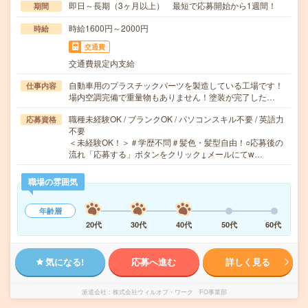
即日～長期（3ヶ月以上） 最短で応募開始から1週間！
期間
時給1600円～2000円
時給
交通費
交通費規定内支給
自動車用のプラスチックパーツを製造している工場です！
仕事内容
場内空調完備で重量物もありません！塗装が完了した…
職種未経験OK / ブランクOK / パソコンスキル不要 / 英語力
応募資格
不要
＜未経験OK！＞＃学歴不問＃髪色・髪型自由！○応募後の
流れ「応募する」ボタンをクリック↓メールにてw…
職場の雰囲気
年齢層
20代
30代
40代
50代
60代
気になる!
応募へ進む
詳しく見る
派遣会社
株式会社ウィルオブ・ワーク FO事業部