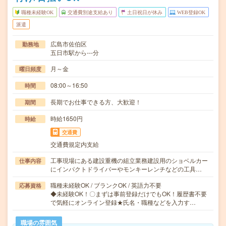
職種未経験OK
交通費別途支給あり
土日祝日が休み
WEB登録OK
派遣
広島市佐伯区
勤務地
五日市駅から---分
月～金
曜日頻度
08:00～16:50
時間
長期でお仕事できる方、大歓迎！
期間
時給1650円
時給
交通費
交通費規定内支給
工事現場にある建設重機の組立業務建設用のショベルカー
仕事内容
にインパクトドライバーやモンキーレンチなどの工具…
職種未経験OK / ブランクOK / 英語力不要
応募資格
◆未経験OK！〇まずは事前登録だけでもOK！履歴書不要
で気軽にオンライン登録★氏名・職種などを入力す…
職場の雰囲気