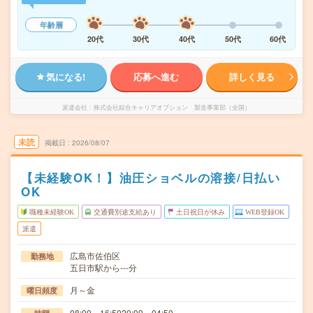
年齢層
20代
30代
40代
50代
60代
気になる!
応募へ進む
詳しく見る
派遣会社
株式会社綜合キャリアオプション 製造事業部（全国）
未読
掲載日
2026/08/07
【未経験OK！】油圧ショベルの溶接/日払い
OK
職種未経験OK
交通費別途支給あり
土日祝日が休み
WEB登録OK
派遣
広島市佐伯区
勤務地
五日市駅から---分
月～金
曜日頻度
08:00～16:5020:00～04:50