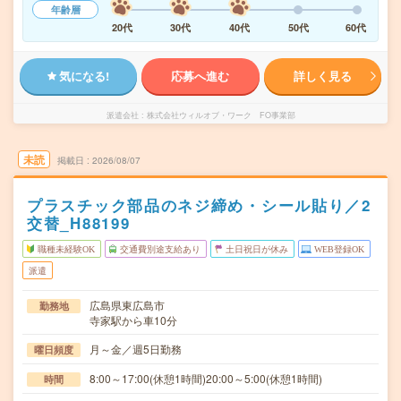
年齢層
20代
30代
40代
50代
60代
気になる!
応募へ進む
詳しく見る
派遣会社
株式会社ウィルオブ・ワーク FO事業部
未読
掲載日
2026/08/07
プラスチック部品のネジ締め・シール貼り／2
交替_H88199
職種未経験OK
交通費別途支給あり
土日祝日が休み
WEB登録OK
派遣
広島県東広島市
勤務地
寺家駅から車10分
月～金／週5日勤務
曜日頻度
8:00～17:00(休憩1時間)20:00～5:00(休憩1時間)
時間