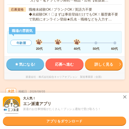
職種未経験OK / ブランクOK / 英語力不要
応募資格
◆未経験OK！〇まずは事前登録だけでもOK！履歴書不要
で気軽にオンライン登録★氏名・職種などを入力す…
職場の雰囲気
年齢層
20代
30代
40代
50代
60代
気になる!
応募へ進む
詳しく見る
派遣会社
株式会社綜合キャリアオプション 製造事業部（全国）
未読
掲載日
2026/08/05
大人気！
エン派遣アプリ
【初心者歓迎！】測定器の分解・部品交換・
派遣のお仕事情報がたくさん！プッシュ通知で受け取ろう！
梱包/日払いOK
職種未経験OK
交通費別途支給あり
アプリをダウンロード
土日祝日が休み
WEB登録OK
派遣