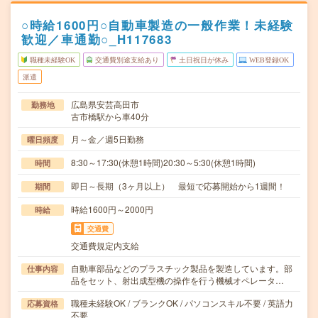
○時給1600円○自動車製造の一般作業！未経験
歓迎／車通勤○_H117683
職種未経験OK
交通費別途支給あり
土日祝日が休み
WEB登録OK
派遣
広島県安芸高田市
勤務地
古市橋駅から車40分
月～金／週5日勤務
曜日頻度
8:30～17:30(休憩1時間)20:30～5:30(休憩1時間)
時間
即日～長期（3ヶ月以上） 最短で応募開始から1週間！
期間
時給1600円～2000円
時給
交通費
交通費規定内支給
自動車部品などのプラスチック製品を製造しています。部
仕事内容
品をセット、射出成型機の操作を行う機械オペレータ…
職種未経験OK / ブランクOK / パソコンスキル不要 / 英語力
応募資格
不要