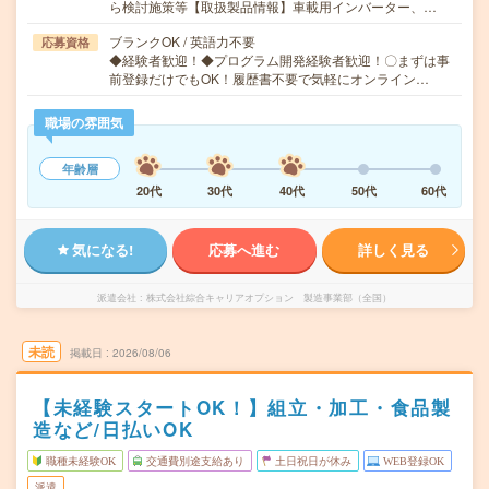
ら検討施策等【取扱製品情報】車載用インバーター、…
ブランクOK / 英語力不要
応募資格
◆経験者歓迎！◆プログラム開発経験者歓迎！〇まずは事
前登録だけでもOK！履歴書不要で気軽にオンライン…
職場の雰囲気
年齢層
20代
30代
40代
50代
60代
気になる!
応募へ進む
詳しく見る
派遣会社
株式会社綜合キャリアオプション 製造事業部（全国）
未読
掲載日
2026/08/06
【未経験スタートOK！】組立・加工・食品製
造など/日払いOK
職種未経験OK
交通費別途支給あり
土日祝日が休み
WEB登録OK
派遣