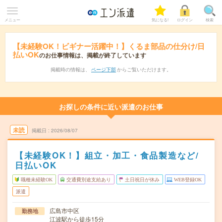
メニュー
気になる!
ログイン
検索
【未経験OK！ビギナー活躍中！】くるま部品の仕分け/日
払いOK
のお仕事情報は、掲載が終了しています
掲載時の情報は、
ページ下部
からご覧いただけます。
お探しの条件に近い派遣のお仕事
未読
掲載日
2026/08/07
【未経験OK！】組立・加工・食品製造など/
日払いOK
職種未経験OK
交通費別途支給あり
土日祝日が休み
WEB登録OK
派遣
広島市中区
勤務地
江波駅から徒歩15分