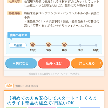
住宅用内外装に使用される木材を板状にカットしてカット
仕事内容
した板に小さな隙間があれば、隙間の穴を埋める業務…
職種未経験OK / ブランクOK / パソコンスキル不要 / 英語力
応募資格
不要
＜未経験OK！＞＃学歴不問＃髪色・髪型自由！○応募後の
流れ「応募する」ボタンをクリック↓メールにてw…
職場の雰囲気
年齢層
20代
30代
40代
50代
60代
気になる!
応募へ進む
詳しく見る
派遣会社
株式会社ウィルオブ・ワーク FO事業部
未読
掲載日
2026/08/06
【初めての方も安心してスタート＊】くるま
のライト部品の組立て/日払いOK