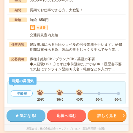
時間
長期でお仕事できる方、大歓迎！
期間
時給1650円
時給
交通費
交通費規定内支給
建設現場にある油圧ショベルの溶接業務を行います。研修
仕事内容
期間は充分ある為、製品の事をじっくり学んでから業…
職種未経験OK / ブランクOK / 英語力不要
応募資格
◆未経験OK！〇まずは事前登録だけでもOK！履歴書不要
で気軽にオンライン登録★氏名・職種などを入力す…
職場の雰囲気
年齢層
20代
30代
40代
50代
60代
気になる!
応募へ進む
詳しく見る
派遣会社
株式会社綜合キャリアオプション 製造事業部（全国）