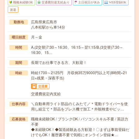
職種未経験OK
交通費別途支給あり
土日祝日が休み
WEB登録OK
派遣
広島県東広島市
勤務地
八本松駅から車14分
月～金
曜日頻度
A.(2交替)7:30～16:30、16:15～翌1:15/B.(3交替)7:30～
時間
16:30、15…
長期でお仕事できる方、大歓迎！
期間
時給1700～2125円 月収例35万9000円以上可(8時間×21
時給
日+残業・深夜手当)
交通費
交通費規定内支給
＼自動車用ライト部品のくみたて／＊電動ドライバーを使
仕事内容
用し組立て＊部品をプレス機で加工＊外観検査やピッ…
職種未経験OK / ブランクOK / パソコンスキル不要 / 英語力
応募資格
不要
◆未経験OK！◆製造経験ある方歓迎！〇まずは事前登録だ
けでもOK！履歴書不要で気軽にオンライン登録★…