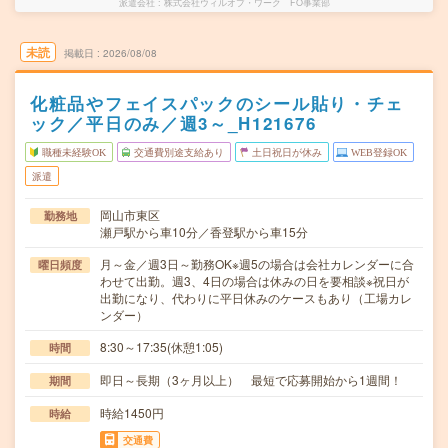
派遣会社
株式会社ウィルオブ・ワーク FO事業部
未読
掲載日
2026/08/08
化粧品やフェイスパックのシール貼り・チェ
ック／平日のみ／週3～_H121676
職種未経験OK
交通費別途支給あり
土日祝日が休み
WEB登録OK
派遣
岡山市東区
勤務地
瀬戸駅から車10分／香登駅から車15分
月～金／週3日～勤務OK※週5の場合は会社カレンダーに合
曜日頻度
わせて出勤。週3、4日の場合は休みの日を要相談※祝日が
出勤になり、代わりに平日休みのケースもあり（工場カレ
ンダー）
8:30～17:35(休憩1:05)
時間
即日～長期（3ヶ月以上） 最短で応募開始から1週間！
期間
時給1450円
時給
交通費