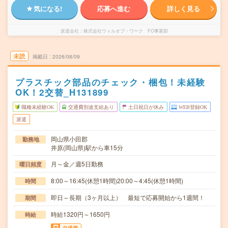
気になる!
応募へ進む
詳しく見る
派遣会社
株式会社ウィルオブ・ワーク FO事業部
未読
掲載日
2026/08/09
プラスチック部品のチェック・梱包！未経験
OK！2交替_H131899
職種未経験OK
交通費別途支給あり
土日祝日が休み
WEB登録OK
派遣
岡山県小田郡
勤務地
井原(岡山県)駅から車15分
月～金／週5日勤務
曜日頻度
8:00～16:45(休憩1時間)20:00～4:45(休憩1時間)
時間
即日～長期（3ヶ月以上） 最短で応募開始から1週間！
期間
時給1320円～1650円
時給