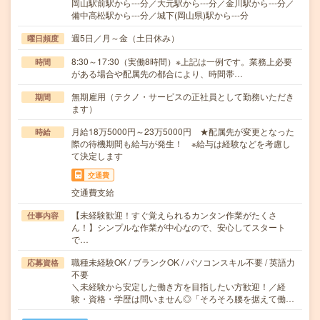
岡山駅前駅から---分／大元駅から---分／金川駅から---分／
備中高松駅から---分／城下(岡山県)駅から---分
週5日／月～金（土日休み）
曜日頻度
8:30～17:30（実働8時間）※上記は一例です。業務上必要
時間
がある場合や配属先の都合により、時間帯…
無期雇用（テクノ・サービスの正社員として勤務いただき
期間
ます）
月給18万5000円～23万5000円 ★配属先が変更となった
時給
際の待機期間も給与が発生！ ※給与は経験などを考慮し
て決定します
交通費
交通費支給
【未経験歓迎！すぐ覚えられるカンタン作業がたくさ
仕事内容
ん！】シンプルな作業が中心なので、安心してスタート
で…
職種未経験OK / ブランクOK / パソコンスキル不要 / 英語力
応募資格
不要
＼未経験から安定した働き方を目指したい方歓迎！／経
験・資格・学歴は問いません◎「そろそろ腰を据えて働…