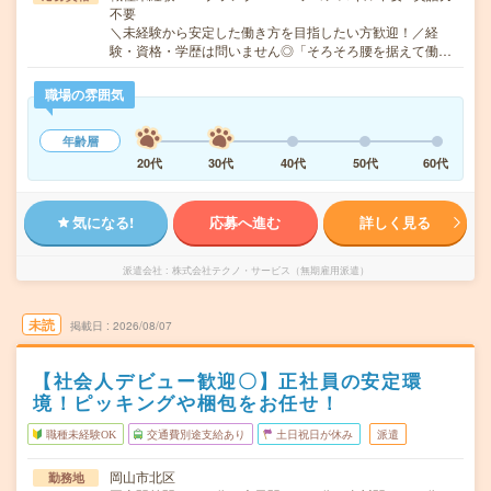
不要
＼未経験から安定した働き方を目指したい方歓迎！／経
験・資格・学歴は問いません◎「そろそろ腰を据えて働…
職場の雰囲気
年齢層
20代
30代
40代
50代
60代
気になる!
応募へ進む
詳しく見る
派遣会社
株式会社テクノ・サービス（無期雇用派遣）
未読
掲載日
2026/08/07
【社会人デビュー歓迎〇】正社員の安定環
境！ピッキングや梱包をお任せ！
職種未経験OK
交通費別途支給あり
土日祝日が休み
派遣
岡山市北区
勤務地