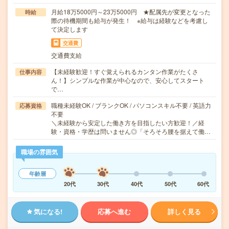
月給18万5000円～23万5000円 ★配属先が変更となった
時給
際の待機期間も給与が発生！ ※給与は経験などを考慮し
て決定します
交通費
交通費支給
【未経験歓迎！すぐ覚えられるカンタン作業がたくさ
仕事内容
ん！】シンプルな作業が中心なので、安心してスタート
で…
職種未経験OK / ブランクOK / パソコンスキル不要 / 英語力
応募資格
不要
＼未経験から安定した働き方を目指したい方歓迎！／経
験・資格・学歴は問いません◎「そろそろ腰を据えて働…
職場の雰囲気
年齢層
20代
30代
40代
50代
60代
気になる!
応募へ進む
詳しく見る