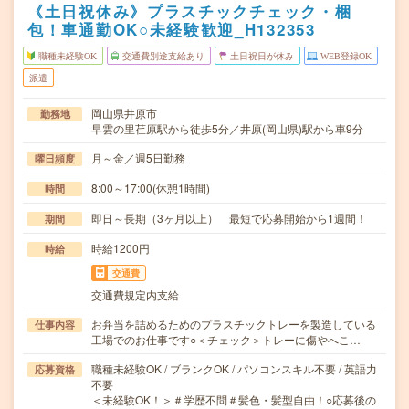
《土日祝休み》プラスチックチェック・梱
包！車通勤OK○未経験歓迎_H132353
職種未経験OK
交通費別途支給あり
土日祝日が休み
WEB登録OK
派遣
岡山県井原市
勤務地
早雲の里荏原駅から徒歩5分／井原(岡山県)駅から車9分
月～金／週5日勤務
曜日頻度
8:00～17:00(休憩1時間)
時間
即日～長期（3ヶ月以上） 最短で応募開始から1週間！
期間
時給1200円
時給
交通費
交通費規定内支給
お弁当を詰めるためのプラスチックトレーを製造している
仕事内容
工場でのお仕事です○＜チェック＞トレーに傷やへこ…
職種未経験OK / ブランクOK / パソコンスキル不要 / 英語力
応募資格
不要
＜未経験OK！＞＃学歴不問＃髪色・髪型自由！○応募後の