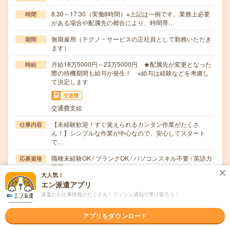
8:30～17:30（実働8時間）※上記は一例です。業務上必要
時間
がある場合や配属先の都合により、時間帯…
無期雇用（テクノ・サービスの正社員として勤務いただき
期間
ます）
月給18万5000円～23万5000円 ★配属先が変更となった
時給
際の待機期間も給与が発生！ ※給与は経験などを考慮し
て決定します
交通費
交通費支給
【未経験歓迎！すぐ覚えられるカンタン作業がたくさ
仕事内容
ん！】シンプルな作業が中心なので、安心してスタート
で…
職種未経験OK / ブランクOK / パソコンスキル不要 / 英語力
応募資格
不要
大人気！
＼未経験から安定した働き方を目指したい方歓迎！／経
エン派遣アプリ
験・資格・学歴は問いません◎「そろそろ腰を据えて働…
派遣のお仕事情報がたくさん！プッシュ通知で受け取ろう！
職場の雰囲気
アプリをダウンロード
年齢層