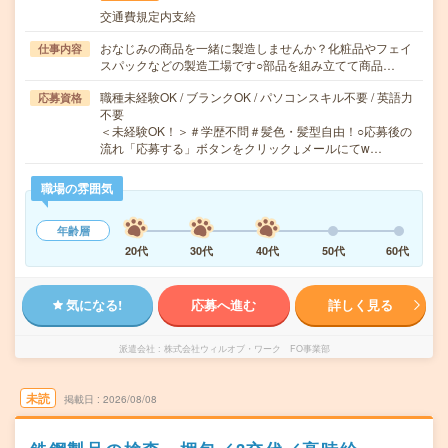
交通費規定内支給
おなじみの商品を一緒に製造しませんか？化粧品やフェイ
仕事内容
スパックなどの製造工場です○部品を組み立てて商品…
職種未経験OK / ブランクOK / パソコンスキル不要 / 英語力
応募資格
不要
＜未経験OK！＞＃学歴不問＃髪色・髪型自由！○応募後の
流れ「応募する」ボタンをクリック↓メールにてw…
職場の雰囲気
年齢層
20代
30代
40代
50代
60代
気になる!
応募へ進む
詳しく見る
派遣会社
株式会社ウィルオブ・ワーク FO事業部
未読
掲載日
2026/08/08