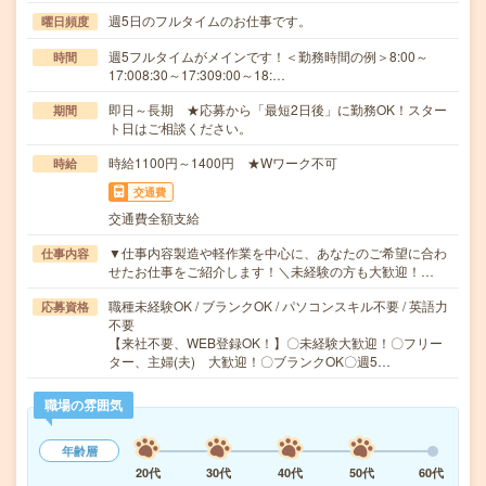
週5日のフルタイムのお仕事です。
曜日頻度
週5フルタイムがメインです！＜勤務時間の例＞8:00～
時間
17:008:30～17:309:00～18:…
即日～長期 ★応募から「最短2日後」に勤務OK！スター
期間
ト日はご相談ください。
時給1100円～1400円 ★Wワーク不可
時給
交通費
交通費全額支給
▼仕事内容製造や軽作業を中心に、あなたのご希望に合わ
仕事内容
せたお仕事をご紹介します！＼未経験の方も大歓迎！…
職種未経験OK / ブランクOK / パソコンスキル不要 / 英語力
応募資格
不要
【来社不要、WEB登録OK！】〇未経験大歓迎！〇フリー
ター、主婦(夫) 大歓迎！〇ブランクOK〇週5…
職場の雰囲気
年齢層
20代
30代
40代
50代
60代