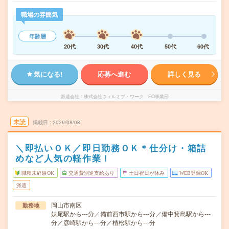
職場の雰囲気
年齢層
20代
30代
40代
50代
60代
気になる!
応募へ進む
詳しく見る
派遣会社
株式会社ウィルオブ・ワーク FO事業部
未読
掲載日
2026/08/08
＼即払いＯＫ／即日勤務ＯＫ＊仕分け・箱詰
めなど人気の軽作業！
職種未経験OK
交通費別途支給あり
土日祝日が休み
WEB登録OK
派遣
岡山市南区
勤務地
妹尾駅から---分／備前西市駅から---分／備中箕島駅から---
分／彦崎駅から---分／植松駅から---分