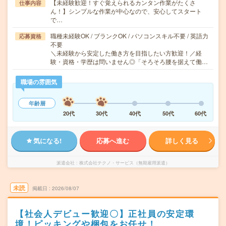
【未経験歓迎！すぐ覚えられるカンタン作業がたくさ
仕事内容
ん！】シンプルな作業が中心なので、安心してスタート
で…
職種未経験OK / ブランクOK / パソコンスキル不要 / 英語力
応募資格
不要
＼未経験から安定した働き方を目指したい方歓迎！／経
験・資格・学歴は問いません◎「そろそろ腰を据えて働…
職場の雰囲気
年齢層
20代
30代
40代
50代
60代
気になる!
応募へ進む
詳しく見る
派遣会社
株式会社テクノ・サービス（無期雇用派遣）
未読
掲載日
2026/08/07
【社会人デビュー歓迎〇】正社員の安定環
境！ピッキングや梱包をお任せ！