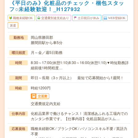
《平日のみ》化粧品のチェック・梱包スタッ
フ○未経験歓迎！_H127932
職種未経験OK
交通費別途支給あり
土日祝日が休み
WEB登録OK
派遣
岡山県勝田郡
勤務地
勝間田駅から車5分
月～金／週5日勤務
曜日頻度
8:30～17:00(休憩1:10)8:30～16:00(休憩1:10)▼時短勤務詳
時間
細前後1時間程度…
即日～長期（3ヶ月以上） 最短で応募開始から1週間！
期間
時給1200円
時給
交通費
交通費規定内支給
化粧品業界で働けるチャンス！ 清潔感あふれる工場内での
仕事内容
カンタン作業です。【仕事内容】化粧品製品がスム…
職種未経験OK / ブランクOK / パソコンスキル不要 / 英語力
応募資格
不要