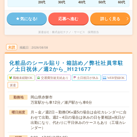
20代
30代
40代
50代
60代
気になる!
応募へ進む
詳しく見る
派遣会社
株式会社テクノ・サービス 採用担当
未読
掲載日
2026/08/08
化粧品のシール貼り・箱詰め／弊社社員常駐
／土日祝休／週2から_H121677
職種未経験OK
交通費別途支給あり
土日祝日が休み
WEB登録OK
派遣
岡山県赤磐市
勤務地
万富駅から車12分／瀬戸駅から車6分
月～金／週2日～勤務OK※週5の場合は会社カレンダーに合
曜日頻度
わせて出勤。週2～4日の場合は休みの日を要相談※祝日が
出勤になり、代わりに平日休みのケースもあり（工場カレ
ンダー）