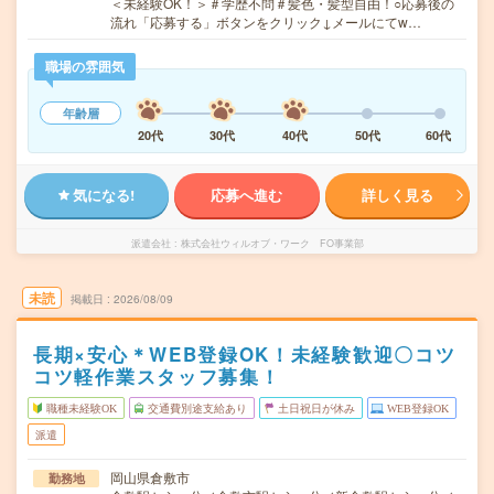
＜未経験OK！＞＃学歴不問＃髪色・髪型自由！○応募後の
流れ「応募する」ボタンをクリック↓メールにてw…
職場の雰囲気
年齢層
20代
30代
40代
50代
60代
気になる!
応募へ進む
詳しく見る
派遣会社
株式会社ウィルオブ・ワーク FO事業部
未読
掲載日
2026/08/09
長期×安心＊WEB登録OK！未経験歓迎〇コツ
コツ軽作業スタッフ募集！
職種未経験OK
交通費別途支給あり
土日祝日が休み
WEB登録OK
派遣
岡山県倉敷市
勤務地