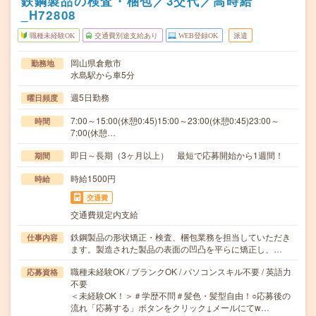
鉄鋼製品の検査・梱包／3交代／高時給
_H72808
職種未経験OK
交通費別途支給あり
WEB登録OK
派遣
岡山県倉敷市
勤務地
水島駅から車5分
週5日勤務
曜日頻度
7:00～15:00(休憩0:45)15:00～23:00(休憩0:45)23:00～
時間
7:00(休憩…
即日～長期（3ヶ月以上） 最短で応募開始から1週間！
期間
時給1500円
時給
交通費
交通費規定内支給
鉄鋼製品の形状矯正・検査、梱包業務を担当していただき
仕事内容
ます。製造された製品の表面の凹凸を平らに矯正し、…
職種未経験OK / ブランクOK / パソコンスキル不要 / 英語力
応募資格
不要
＜未経験OK！＞＃学歴不問＃髪色・髪型自由！○応募後の
流れ「応募する」ボタンをクリック↓メールにてw…