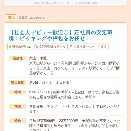
派遣会社
株式会社テクノ・サービス（無期雇用派遣）
未読
掲載日
2026/08/07
【社会人デビュー歓迎〇】正社員の安定環
境！ピッキングや梱包をお任せ！
職種未経験OK
交通費別途支給あり
土日祝日が休み
派遣
岡山市中区
勤務地
東岡山駅から---分／高島(岡山県)駅から---分／西川原駅か
ら---分／東山・おかでんミュージアム駅駅から---分／門田
屋敷駅から---分
週5日／月～金（土日休み）
曜日頻度
8:30～17:30（実働8時間）※上記は一例です。業務上必要
時間
がある場合や配属先の都合により、時間帯…
無期雇用（テクノ・サービスの正社員として勤務いただき
期間
ます）
月給18万5000円～23万5000円 ★配属先が変更となった
時給
際の待機期間も給与が発生！ ※給与は経験などを考慮し
て決定します