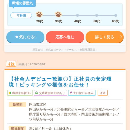
職場の雰囲気
年齢層
20代
30代
40代
50代
60代
気になる!
応募へ進む
詳しく見る
派遣会社
株式会社テクノ・サービス（無期雇用派遣）
未読
掲載日
2026/08/07
【社会人デビュー歓迎〇】正社員の安定環
境！ピッキングや梱包をお任せ！
職種未経験OK
交通費別途支給あり
土日祝日が休み
派遣
岡山市北区
勤務地
岡山駅から---分／北長瀬駅から---分／大安寺駅から---分／
県庁通り駅から---分／西大寺町・岡山芸術創造劇場ハレノ
ワ前駅から---分
週5日／月～金（土日休み）
曜日頻度