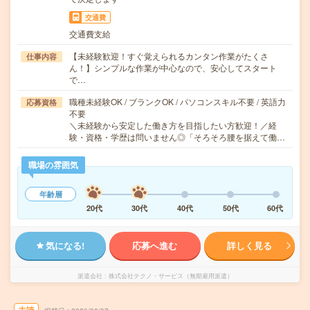
交通費
交通費支給
【未経験歓迎！すぐ覚えられるカンタン作業がたくさ
仕事内容
ん！】シンプルな作業が中心なので、安心してスタート
で…
職種未経験OK / ブランクOK / パソコンスキル不要 / 英語力
応募資格
不要
＼未経験から安定した働き方を目指したい方歓迎！／経
験・資格・学歴は問いません◎「そろそろ腰を据えて働…
職場の雰囲気
年齢層
20代
30代
40代
50代
60代
気になる!
応募へ進む
詳しく見る
派遣会社
株式会社テクノ・サービス（無期雇用派遣）