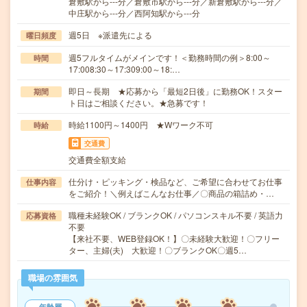
倉敷駅から---分／倉敷市駅から---分／新倉敷駅から---分／
中庄駅から---分／西阿知駅から---分
週5日 ※派遣先による
曜日頻度
週5フルタイムがメインです！＜勤務時間の例＞8:00～
時間
17:008:30～17:309:00～18:…
即日～長期 ★応募から「最短2日後」に勤務OK！スター
期間
ト日はご相談ください。★急募です！
時給1100円～1400円 ★Wワーク不可
時給
交通費
交通費全額支給
仕分け・ピッキング・検品など、ご希望に合わせてお仕事
仕事内容
をご紹介！＼例えばこんなお仕事／〇商品の箱詰め・…
職種未経験OK / ブランクOK / パソコンスキル不要 / 英語力
応募資格
不要
【来社不要、WEB登録OK！】〇未経験大歓迎！〇フリー
ター、主婦(夫) 大歓迎！〇ブランクOK〇週5…
職場の雰囲気
年齢層