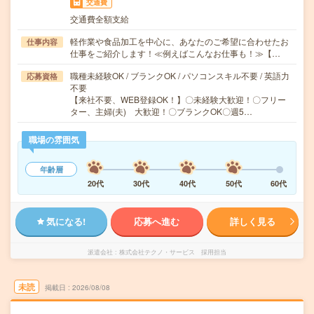
交通費
交通費全額支給
軽作業や食品加工を中心に、あなたのご希望に合わせたお
仕事内容
仕事をご紹介します！≪例えばこんなお仕事も！≫【…
職種未経験OK / ブランクOK / パソコンスキル不要 / 英語力
応募資格
不要
【来社不要、WEB登録OK！】〇未経験大歓迎！〇フリー
ター、主婦(夫) 大歓迎！〇ブランクOK〇週5…
職場の雰囲気
年齢層
20代
30代
40代
50代
60代
気になる!
応募へ進む
詳しく見る
派遣会社
株式会社テクノ・サービス 採用担当
未読
掲載日
2026/08/08