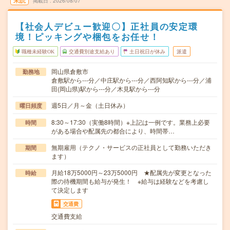
未読
掲載日
2026/08/07
【社会人デビュー歓迎〇】正社員の安定環
境！ピッキングや梱包をお任せ！
職種未経験OK
交通費別途支給あり
土日祝日が休み
派遣
岡山県倉敷市
勤務地
倉敷駅から---分／中庄駅から---分／西阿知駅から---分／浦
田(岡山県)駅から---分／木見駅から---分
週5日／月～金（土日休み）
曜日頻度
8:30～17:30（実働8時間）※上記は一例です。業務上必要
時間
がある場合や配属先の都合により、時間帯…
無期雇用（テクノ・サービスの正社員として勤務いただき
期間
ます）
月給18万5000円～23万5000円 ★配属先が変更となった
時給
際の待機期間も給与が発生！ ※給与は経験などを考慮し
て決定します
交通費
交通費支給