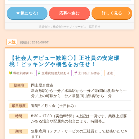
気になる!
応募へ進む
詳しく見る
派遣会社
株式会社テクノ・サービス 採用担当
未読
掲載日
2026/08/07
【社会人デビュー歓迎〇】正社員の安定環
境！ピッキングや梱包をお任せ！
職種未経験OK
交通費別途支給あり
土日祝日が休み
派遣
岡山県倉敷市
勤務地
新倉敷駅から---分／水島駅から---分／栄(岡山県)駅から---
分／上の町駅から---分／常盤(岡山県)駅から---分
週5日／月～金（土日休み）
曜日頻度
8:30～17:30（実働8時間）※上記は一例です。業務上必要
時間
がある場合や配属先の都合により、時間帯…
無期雇用（テクノ・サービスの正社員として勤務いただき
期間
ます）