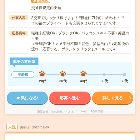
交通費
交通費規定内支給
2交替でしっかり稼げます！日勤は17時前に終わるので、
仕事内容
その後のプライベートも充実させられますよ○＼体…
職種未経験OK / ブランクOK / パソコンスキル不要 / 英語力
応募資格
不要
＜未経験OK！＞＃学歴不問＃髪色・髪型自由！○応募後の
流れ「応募する」ボタンをクリック↓メールにてw…
職場の雰囲気
年齢層
20代
30代
40代
50代
60代
気になる!
応募へ進む
詳しく見る
派遣会社
株式会社ウィルオブ・ワーク FO事業部
未読
掲載日
2026/08/09