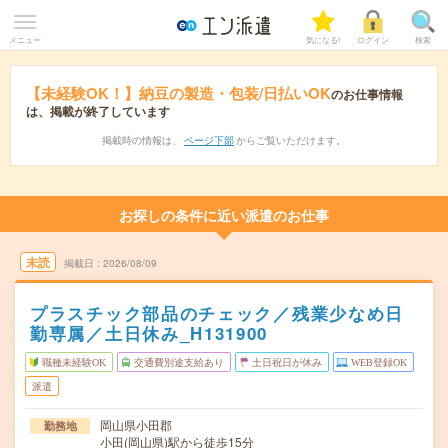
メニュー
気になる!
ログイン
検索
【未経験OK！】納豆の製造・包装/日払いOK
のお仕事情報
は、掲載が終了しています
掲載時の情報は、
ページ下部
からご覧いただけます。
お探しの条件に近い派遣のお仕事
未読
掲載日
2026/08/09
プラスチック部品のチェック／残業少なめ日
勤専属／土日休み_H131900
職種未経験OK
交通費別途支給あり
土日祝日が休み
WEB登録OK
派遣
岡山県小田郡
勤務地
小田(岡山県)駅から徒歩15分