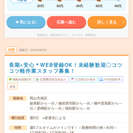
20代
30代
40代
50代
60代
気になる!
応募へ進む
詳しく見る
派遣会社
株式会社テクノ・サービス 採用担当
未読
掲載日
2026/08/09
長期×安心＊WEB登録OK！未経験歓迎〇コツ
コツ軽作業スタッフ募集！
職種未経験OK
交通費別途支給あり
土日祝日が休み
WEB登録OK
派遣
岡山市南区
勤務地
妹尾駅から---分／備前西市駅から---分／備中箕島駅から---
分／彦崎駅から---分／植松駅から---分
週5日 ※派遣先による
曜日頻度
週5フルタイムがメインです！＜勤務時間の例＞8:00～
時間
17:008:30～17:309:00～18:…