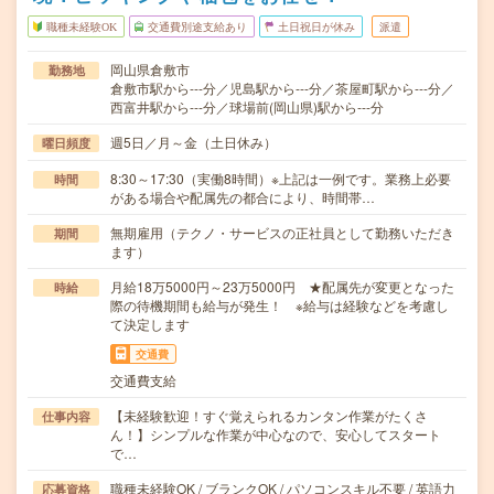
職種未経験OK
交通費別途支給あり
土日祝日が休み
派遣
岡山県倉敷市
勤務地
倉敷市駅から---分／児島駅から---分／茶屋町駅から---分／
西富井駅から---分／球場前(岡山県)駅から---分
週5日／月～金（土日休み）
曜日頻度
8:30～17:30（実働8時間）※上記は一例です。業務上必要
時間
がある場合や配属先の都合により、時間帯…
無期雇用（テクノ・サービスの正社員として勤務いただき
期間
ます）
月給18万5000円～23万5000円 ★配属先が変更となった
時給
際の待機期間も給与が発生！ ※給与は経験などを考慮し
て決定します
交通費
交通費支給
【未経験歓迎！すぐ覚えられるカンタン作業がたくさ
仕事内容
ん！】シンプルな作業が中心なので、安心してスタート
で…
職種未経験OK / ブランクOK / パソコンスキル不要 / 英語力
応募資格