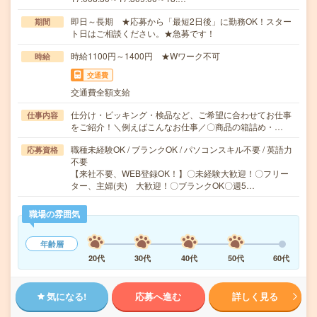
即日～長期 ★応募から「最短2日後」に勤務OK！スター
期間
ト日はご相談ください。★急募です！
時給1100円～1400円 ★Wワーク不可
時給
交通費
交通費全額支給
仕分け・ピッキング・検品など、ご希望に合わせてお仕事
仕事内容
をご紹介！＼例えばこんなお仕事／〇商品の箱詰め・…
職種未経験OK / ブランクOK / パソコンスキル不要 / 英語力
応募資格
不要
【来社不要、WEB登録OK！】〇未経験大歓迎！〇フリー
ター、主婦(夫) 大歓迎！〇ブランクOK〇週5…
職場の雰囲気
年齢層
20代
30代
40代
50代
60代
気になる!
応募へ進む
詳しく見る