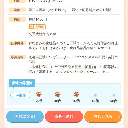
8:30～17:35(休憩1:05)
時間
即日～長期（3ヶ月以上） 最短で応募開始から1週間！
期間
時給1450円
時給
交通費
交通費規定内支給
おなじみの化粧品をつくる工場で、かんたん軽作業のお仕
仕事内容
事です！お任せするのは、化粧品部品の組立やケース…
職種未経験OK / ブランクOK / パソコンスキル不要 / 英語力
応募資格
不要
＜未経験OK！＞＃学歴不問＃髪色・髪型自由！○応募後の
流れ「応募する」ボタンをクリック↓メールにてw…
職場の雰囲気
年齢層
20代
30代
40代
50代
60代
気になる!
応募へ進む
詳しく見る