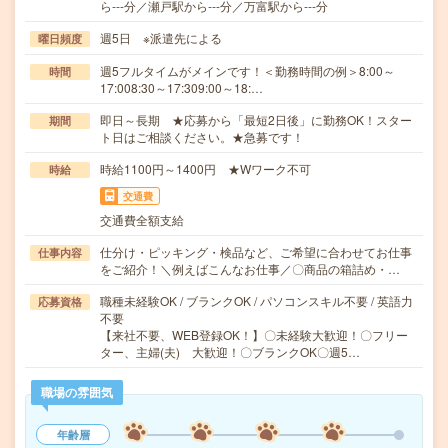
ら---分／瀬戸駅から---分／万富駅から---分
週5日 ※派遣先による
曜日頻度
週5フルタイムがメインです！＜勤務時間の例＞8:00～
時間
17:008:30～17:309:00～18:…
即日～長期 ★応募から「最短2日後」に勤務OK！スター
期間
ト日はご相談ください。★急募です！
時給1100円～1400円 ★Wワーク不可
時給
交通費
交通費全額支給
仕分け・ピッキング・検品など、ご希望に合わせてお仕事
仕事内容
をご紹介！＼例えばこんなお仕事／〇商品の箱詰め・…
職種未経験OK / ブランクOK / パソコンスキル不要 / 英語力
応募資格
不要
【来社不要、WEB登録OK！】〇未経験大歓迎！〇フリー
ター、主婦(夫) 大歓迎！〇ブランクOK〇週5…
職場の雰囲気
年齢層