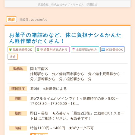
派遣会社
株式会社テクノ・サービス 採用担当
未読
掲載日
2026/08/09
お菓子の箱詰めなど、体に負担ナシ＆かんた
ん軽作業がたくさん！
職種未経験OK
交通費別途支給あり
土日祝日が休み
WEB登録OK
派遣
岡山市南区
勤務地
妹尾駅から---分／備前西市駅から---分／備中箕島駅から---
分／彦崎駅から---分／植松駅から---分
週5日 ※派遣先による
曜日頻度
週5フルタイムがメインです！＜勤務時間の例＞8:00～
時間
17:008:30～17:309:00～18:…
即日～長期 ★応募から「最短2日後」に勤務OK！スター
期間
ト日はご相談ください。★急募です！
時給1100円～1400円 ★Wワーク不可
時給