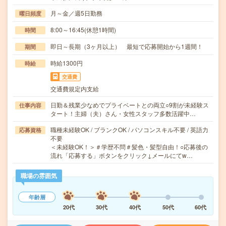
月～金／週5日勤務
曜日頻度
8:00～16:45(休憩1時間)
時間
即日～長期（3ヶ月以上） 最短で応募開始から1週間！
期間
時給1300円
時給
交通費
交通費規定内支給
日勤＆残業少なめでプライベートとの両立○9割が未経験ス
仕事内容
タート！主婦（夫）さん・女性スタッフ多数活躍中…
職種未経験OK / ブランクOK / パソコンスキル不要 / 英語力
応募資格
不要
＜未経験OK！＞＃学歴不問＃髪色・髪型自由！○応募後の
流れ「応募する」ボタンをクリック↓メールにてw…
職場の雰囲気
年齢層
20代
30代
40代
50代
60代