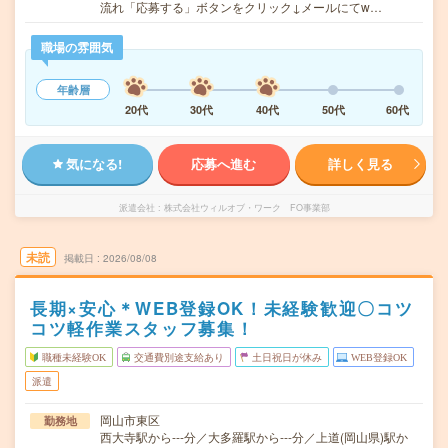
流れ「応募する」ボタンをクリック↓メールにてw…
職場の雰囲気
年齢層
20代
30代
40代
50代
60代
気になる!
応募へ進む
詳しく見る
派遣会社
株式会社ウィルオブ・ワーク FO事業部
未読
掲載日
2026/08/08
長期×安心＊WEB登録OK！未経験歓迎〇コツ
コツ軽作業スタッフ募集！
職種未経験OK
交通費別途支給あり
土日祝日が休み
WEB登録OK
派遣
岡山市東区
勤務地
西大寺駅から---分／大多羅駅から---分／上道(岡山県)駅か