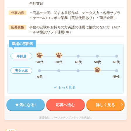
全額支給
＊商品の企画に関する書類作成、データ入力＊各種サプラ
仕事内容
イヤーへのコレポン業務（英語使用あり）＊商品企画…
事務の経験をお持ちの方英語の使用に抵抗のない方（AIツ
応募資格
ールや翻訳ソフト使用OK）
職場の雰囲気
年齢層
20代
30代
40代
50代
60代
男女比率
女性
男性
もっと見る
気になる!
応募へ進む
詳しく見る
派遣会社
パーソルテンプスタッフ株式会社