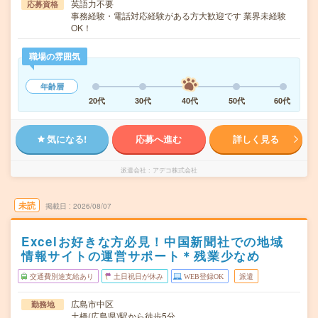
英語力不要
応募資格
事務経験・電話対応経験がある方大歓迎です 業界未経験
OK！
職場の雰囲気
年齢層
20代
30代
40代
50代
60代
気になる!
応募へ進む
詳しく見る
派遣会社
アデコ株式会社
未読
掲載日
2026/08/07
Excelお好きな方必見！中国新聞社での地域
情報サイトの運営サポート＊残業少なめ
交通費別途支給あり
土日祝日が休み
WEB登録OK
派遣
広島市中区
勤務地
土橋(広島県)駅から徒歩5分