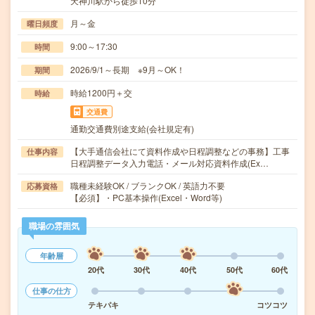
天神川駅から徒歩10分
月～金
曜日頻度
9:00～17:30
時間
2026/9/1～長期 ※9月～OK！
期間
時給1200円＋交
時給
交通費
通勤交通費別途支給(会社規定有)
【大手通信会社にて資料作成や日程調整などの事務】工事
仕事内容
日程調整データ入力電話・メール対応資料作成(Ex…
職種未経験OK / ブランクOK / 英語力不要
応募資格
【必須】・PC基本操作(Excel・Word等)
職場の雰囲気
年齢層
20代
30代
40代
50代
60代
仕事の仕方
テキパキ
コツコツ