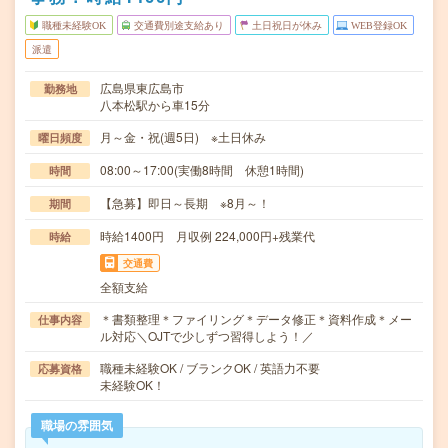
職種未経験OK
交通費別途支給あり
土日祝日が休み
WEB登録OK
派遣
広島県東広島市
勤務地
八本松駅から車15分
月～金・祝(週5日) ※土日休み
曜日頻度
08:00～17:00(実働8時間 休憩1時間)
時間
【急募】即日～長期 ※8月～！
期間
時給1400円 月収例 224,000円+残業代
時給
交通費
全額支給
＊書類整理＊ファイリング＊データ修正＊資料作成＊メー
仕事内容
ル対応＼OJTで少しずつ習得しよう！／
職種未経験OK / ブランクOK / 英語力不要
応募資格
未経験OK！
職場の雰囲気