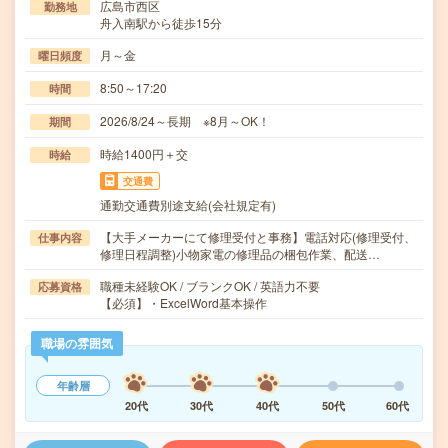
広島市西区
勤務地
舟入南駅から徒歩15分
月～金
曜日頻度
8:50～17:20
時間
2026/8/24～長期 ※8月～OK！
期間
時給1400円＋交
時給
交通費
通勤交通費別途支給(会社規定有)
【大手メーカーにて修理受付と事務】電話対応(修理受付、
仕事内容
修理日程調整)小物家電の修理品の梱包作業、配送…
職種未経験OK / ブランクOK / 英語力不要
応募資格
【必須】・ExcelWord基本操作
職場の雰囲気
年齢層
20代
30代
40代
50代
60代