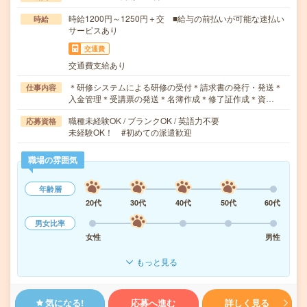
時給1200円～1250円＋交 ■給与の前払いが可能な速払い
時給
サービスあり
交通費
交通費支給あり
＊研修システムによる研修の受付＊請求書の発行・発送＊
仕事内容
入金管理＊受講票の発送＊名簿作成＊修了証作成＊資…
職種未経験OK / ブランクOK / 英語力不要
応募資格
未経験OK！ #初めての派遣歓迎
職場の雰囲気
年齢層
20代
30代
40代
50代
60代
男女比率
女性
男性
もっと見る
気になる!
応募へ進む
詳しく見る