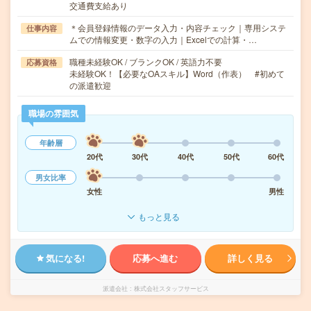
交通費支給あり
＊会員登録情報のデータ入力・内容チェック｜専用システ
仕事内容
ムでの情報変更・数字の入力｜Excelでの計算・…
職種未経験OK / ブランクOK / 英語力不要
応募資格
未経験OK！【必要なOAスキル】Word（作表） #初めて
の派遣歓迎
職場の雰囲気
年齢層
20代
30代
40代
50代
60代
男女比率
女性
男性
もっと見る
気になる!
応募へ進む
詳しく見る
派遣会社
株式会社スタッフサービス