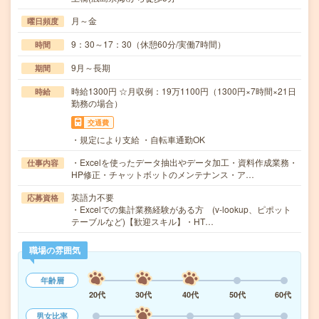
月～金
曜日頻度
9：30～17：30（休憩60分/実働7時間）
時間
9月～長期
期間
時給1300円 ☆月収例：19万1100円（1300円×7時間×21日
時給
勤務の場合）
交通費
・規定により支給 ・自転車通勤OK
・Excelを使ったデータ抽出やデータ加工・資料作成業務・
仕事内容
HP修正・チャットボットのメンテナンス・ア…
英語力不要
応募資格
・Excelでの集計業務経験がある方 (v-lookup、ピポット
テーブルなど)【歓迎スキル】・HT…
職場の雰囲気
年齢層
20代
30代
40代
50代
60代
男女比率