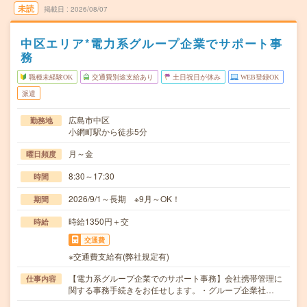
未読
掲載日
2026/08/07
中区エリア*電力系グループ企業でサポート事
務
職種未経験OK
交通費別途支給あり
土日祝日が休み
WEB登録OK
派遣
広島市中区
勤務地
小網町駅から徒歩5分
月～金
曜日頻度
8:30～17:30
時間
2026/9/1～長期 ※9月～OK！
期間
時給1350円＋交
時給
交通費
※交通費支給有(弊社規定有)
【電力系グループ企業でのサポート事務】会社携帯管理に
仕事内容
関する事務手続きをお任せします。・グループ企業社…