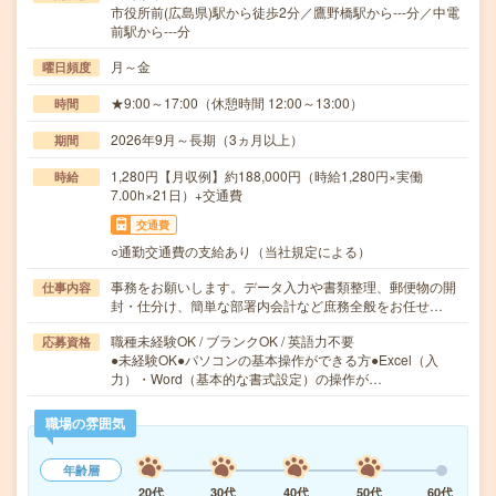
市役所前(広島県)駅から徒歩2分／鷹野橋駅から---分／中電
前駅から---分
月～金
曜日頻度
★9:00～17:00（休憩時間 12:00～13:00）
時間
2026年9月～長期（3ヵ月以上）
期間
1,280円【月収例】約188,000円（時給1,280円×実働
時給
7.00h×21日）+交通費
交通費
○通勤交通費の支給あり（当社規定による）
事務をお願いします。データ入力や書類整理、郵便物の開
仕事内容
封・仕分け、簡単な部署内会計など庶務全般をお任せ…
職種未経験OK / ブランクOK / 英語力不要
応募資格
●未経験OK●パソコンの基本操作ができる方●Excel（入
力）・Word（基本的な書式設定）の操作が…
職場の雰囲気
年齢層
20代
30代
40代
50代
60代