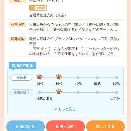
時給
交通費
交通費別途支給（規定）
＼未経験からでも憧れの在宅求人／【携帯に関するお問い
仕事内容
合わせ対応】〇携帯に関する住所変更などのデータ入…
職種未経験OK / ブランクOK / パソコンスキル不要 / 英語力
応募資格
不要
・高卒以上【こんな方が活躍中！】コールセンターが全く
の未経験の方、在宅で仕事をしたい方、お仕事にブラ…
職場の雰囲気
年齢層
20代
30代
40代
50代
60代
職場の様子
活気がある
しずか
もっと見る
気になる!
応募へ進む
詳しく見る