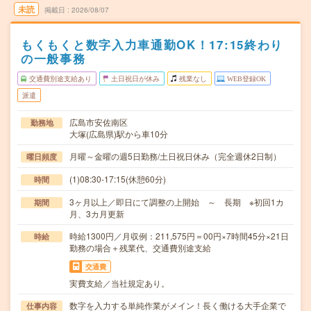
未読
掲載日
2026/08/07
もくもくと数字入力車通勤OK！17:15終わり
の一般事務
交通費別途支給あり
土日祝日が休み
残業なし
WEB登録OK
派遣
広島市安佐南区
勤務地
大塚(広島県)駅から車10分
月曜～金曜の週5日勤務/土日祝日休み（完全週休2日制）
曜日頻度
(1)08:30-17:15(休憩60分)
時間
3ヶ月以上／即日にて調整の上開始 ～ 長期 ※初回1カ
期間
月、3カ月更新
時給1300円／月収例：211,575円＝00円×7時間45分×21日
時給
勤務の場合＋残業代、交通費別途支給
交通費
実費支給／当社規定あり。
数字を入力する単純作業がメイン！長く働ける大手企業で
仕事内容