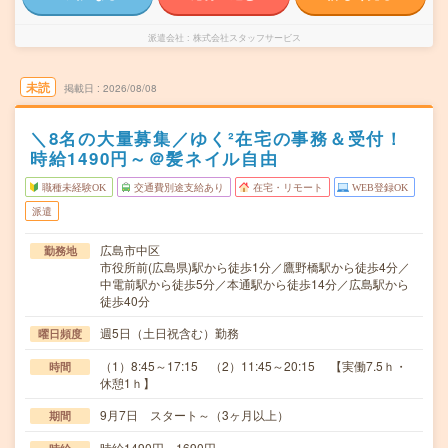
派遣会社
株式会社スタッフサービス
未読
掲載日
2026/08/08
＼8名の大量募集／ゆく²在宅の事務＆受付！
時給1490円～＠髪ネイル自由
職種未経験OK
交通費別途支給あり
在宅・リモート
WEB登録OK
派遣
広島市中区
勤務地
市役所前(広島県)駅から徒歩1分／鷹野橋駅から徒歩4分／
中電前駅から徒歩5分／本通駅から徒歩14分／広島駅から
徒歩40分
週5日（土日祝含む）勤務
曜日頻度
（1）8:45～17:15 （2）11:45～20:15 【実働7.5ｈ・
時間
休憩1ｈ】
9月7日 スタート～（3ヶ月以上）
期間
時給1490円～1690円