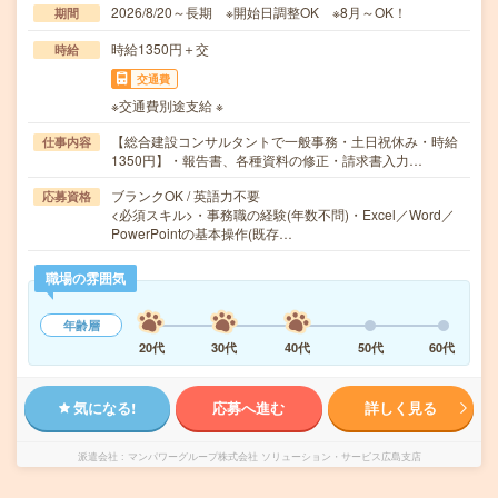
2026/8/20～長期 ※開始日調整OK ※8月～OK！
期間
時給1350円＋交
時給
交通費
※交通費別途支給 ※
【総合建設コンサルタントで一般事務・土日祝休み・時給
仕事内容
1350円】・報告書、各種資料の修正・請求書入力…
ブランクOK / 英語力不要
応募資格
<必須スキル>・事務職の経験(年数不問)・Excel／Word／
PowerPointの基本操作(既存…
職場の雰囲気
年齢層
20代
30代
40代
50代
60代
気になる!
応募へ進む
詳しく見る
派遣会社
マンパワーグループ株式会社 ソリューション・サービス広島支店