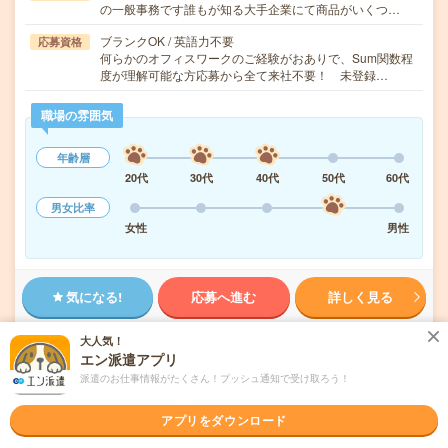
の一般事務です誰もが知る大手企業にて商品がいくつ…
ブランクOK / 英語力不要
応募資格
何らかのオフィスワークのご経験がおありで、Sum関数程
度が理解可能な方応募から全て来社不要！ 未登録…
職場の雰囲気
年齢層
20代
30代
40代
50代
60代
男女比率
女性
男性
気になる!
応募へ進む
詳しく見る
大人気！
派遣会社
ランスタッド株式会社
エン派遣アプリ
派遣のお仕事情報がたくさん！プッシュ通知で受け取ろう！
未読
掲載日
2026/08/07
アプリをダウンロード
請求書処理など＊大手企業で働く絶好のチャ