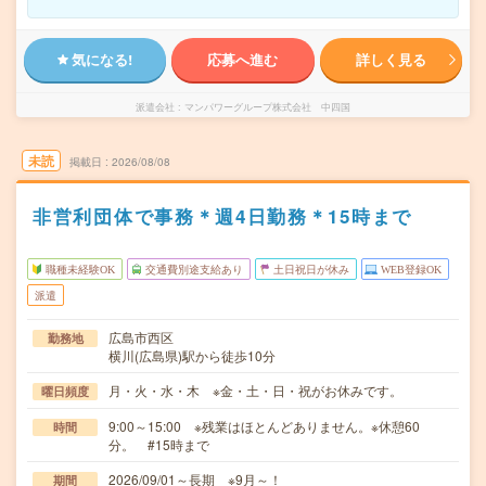
気になる!
応募へ進む
詳しく見る
派遣会社
マンパワーグループ株式会社 中四国
未読
掲載日
2026/08/08
非営利団体で事務＊週4日勤務＊15時まで
職種未経験OK
交通費別途支給あり
土日祝日が休み
WEB登録OK
派遣
広島市西区
勤務地
横川(広島県)駅から徒歩10分
月・火・水・木 ※金・土・日・祝がお休みです。
曜日頻度
9:00～15:00 ※残業はほとんどありません。※休憩60
時間
分。 #15時まで
2026/09/01～長期 ※9月～！
期間