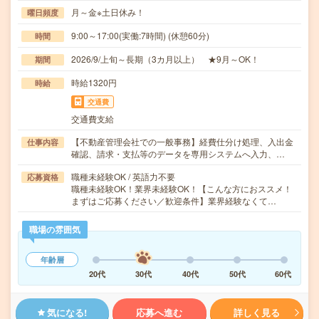
月～金※土日休み！
曜日頻度
9:00～17:00(実働:7時間) (休憩60分)
時間
2026/9/上旬～長期（3カ月以上） ★9月～OK！
期間
時給1320円
時給
交通費
交通費支給
【不動産管理会社での一般事務】経費仕分け処理、入出金
仕事内容
確認、請求・支払等のデータを専用システムへ入力、…
職種未経験OK / 英語力不要
応募資格
職種未経験OK！業界未経験OK！【こんな方におススメ！
まずはご応募ください／歓迎条件】業界経験なくて…
職場の雰囲気
年齢層
20代
30代
40代
50代
60代
気になる!
応募へ進む
詳しく見る