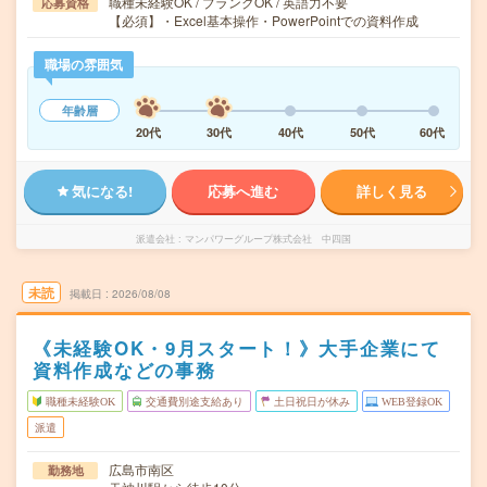
職種未経験OK / ブランクOK / 英語力不要
応募資格
【必須】・Excel基本操作・PowerPointでの資料作成
職場の雰囲気
年齢層
20代
30代
40代
50代
60代
気になる!
応募へ進む
詳しく見る
派遣会社
マンパワーグループ株式会社 中四国
未読
掲載日
2026/08/08
《未経験OK・9月スタート！》大手企業にて
資料作成などの事務
職種未経験OK
交通費別途支給あり
土日祝日が休み
WEB登録OK
派遣
広島市南区
勤務地