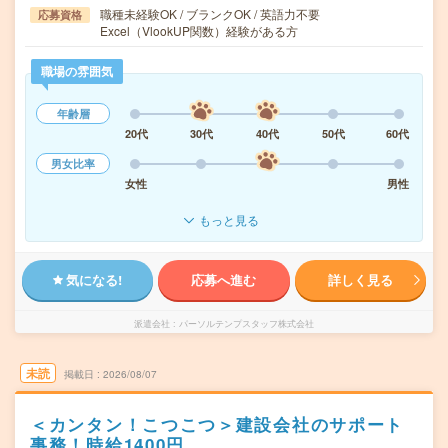
職種未経験OK / ブランクOK / 英語力不要
応募資格
Excel（VlookUP関数）経験がある方
職場の雰囲気
年齢層
20代
30代
40代
50代
60代
男女比率
女性
男性
もっと見る
気になる!
応募へ進む
詳しく見る
派遣会社
パーソルテンプスタッフ株式会社
未読
掲載日
2026/08/07
＜カンタン！こつこつ＞建設会社のサポート
事務！時給1400円