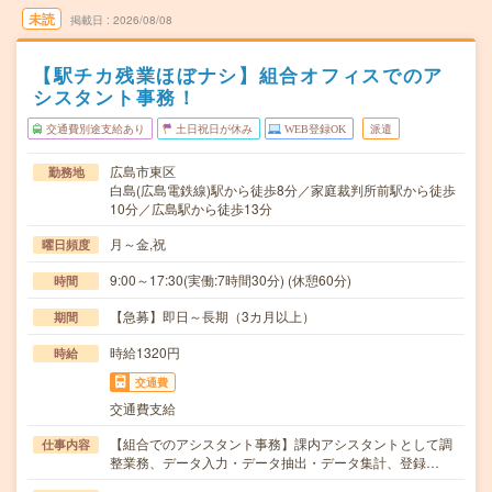
未読
掲載日
2026/08/08
【駅チカ残業ほぼナシ】組合オフィスでのア
シスタント事務！
交通費別途支給あり
土日祝日が休み
WEB登録OK
派遣
広島市東区
勤務地
白島(広島電鉄線)駅から徒歩8分／家庭裁判所前駅から徒歩
10分／広島駅から徒歩13分
月～金,祝
曜日頻度
9:00～17:30(実働:7時間30分) (休憩60分)
時間
【急募】即日～長期（3カ月以上）
期間
時給1320円
時給
交通費
交通費支給
【組合でのアシスタント事務】課内アシスタントとして調
仕事内容
整業務、データ入力・データ抽出・データ集計、登録…