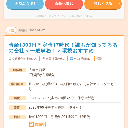
気になる!
応募へ進む
詳しく見る
派遣会社
マンパワーグループ株式会社 中四国
未読
掲載日
2026/08/07
時給1300円＊定時17時代！誰もが知ってるあ
の会社＜一般事務！＞環境おすすめ
交通費別途支給あり
土日祝日が休み
WEB登録OK
派遣
広島市西区
勤務地
江波駅から車6分
月～金・祝(週5日) ※祝日出勤です（会社カレンダーあ
曜日頻度
り）
08:30～17:15(実働7時間45分 休憩1時間)
時間
2026年09月中旬～長期 ※9月～！
期間
時給1300円 月収例 201,500円+残業代
時給
交通費