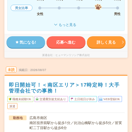
男女比率
女性
男性
もっと見る
気になる!
応募へ進む
詳しく見る
派遣会社
ヒューマンリソシア株式会社
未読
掲載日
2026/08/07
即日開始可！＜南区エリア＞17時定時！大手
管理会社での事務！
職種未経験OK
交通費別途支給あり
土日祝日が休み
WEB登録OK
派遣
広島市南区
勤務地
南区役所前駅から徒歩1分／比治山橋駅から徒歩5分／皆実
町二丁目駅から徒歩6分