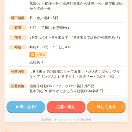
県)駅から徒歩---分／紙屋町東駅から徒歩---分／紙屋町西駅
から徒歩---分
月～金／週4～5日
曜日頻度
8:50～17:50（休憩60分）
時間
8月31日(月)～9月末まで（10月末まで延長の可能性あり）
期間
時給1300円 ＊日払いOK
時給
交通費
支給あり
＼9月末までの短期スタッフ募集／・法人向けのシンプル
仕事内容
なヒアリングのお仕事です！・派遣サービスの利用状…
職種未経験OK / ブランクOK / 英語力不要
応募資格
基本的なPC操作ができる方未経験OK年齢不問
気になる!
応募へ進む
詳しく見る
派遣会社
ライクスタッフィング株式会社