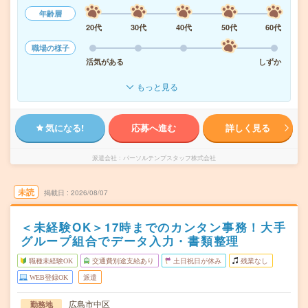
年齢層
20代
30代
40代
50代
60代
職場の様子
活気がある
しずか
もっと見る
気になる!
応募へ進む
詳しく見る
派遣会社
パーソルテンプスタッフ株式会社
未読
掲載日
2026/08/07
＜未経験OK＞17時までのカンタン事務！大手
グループ組合でデータ入力・書類整理
職種未経験OK
交通費別途支給あり
土日祝日が休み
残業なし
WEB登録OK
派遣
広島市中区
勤務地