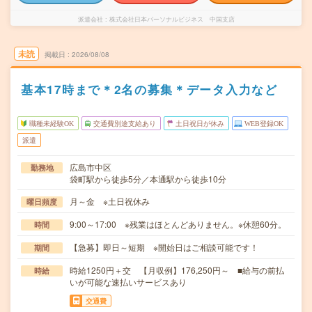
派遣会社
株式会社日本パーソナルビジネス 中国支店
未読
掲載日
2026/08/08
基本17時まで＊2名の募集＊データ入力など
職種未経験OK
交通費別途支給あり
土日祝日が休み
WEB登録OK
派遣
広島市中区
勤務地
袋町駅から徒歩5分／本通駅から徒歩10分
月～金 ※土日祝休み
曜日頻度
9:00～17:00 ※残業はほとんどありません。※休憩60分。
時間
【急募】即日～短期 ※開始日はご相談可能です！
期間
時給1250円＋交 【月収例】176,250円～ ■給与の前払
時給
いが可能な速払いサービスあり
交通費