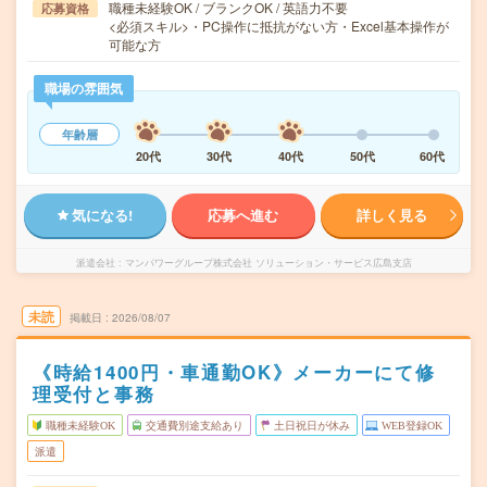
職種未経験OK / ブランクOK / 英語力不要
応募資格
<必須スキル>・PC操作に抵抗がない方・Excel基本操作が
可能な方
職場の雰囲気
年齢層
20代
30代
40代
50代
60代
気になる!
応募へ進む
詳しく見る
派遣会社
マンパワーグループ株式会社 ソリューション・サービス広島支店
未読
掲載日
2026/08/07
《時給1400円・車通勤OK》メーカーにて修
理受付と事務
職種未経験OK
交通費別途支給あり
土日祝日が休み
WEB登録OK
派遣