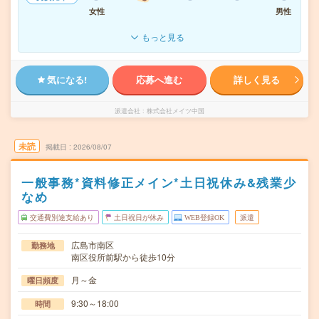
女性
男性
もっと見る
気になる!
応募へ進む
詳しく見る
派遣会社
株式会社メイツ中国
未読
掲載日
2026/08/07
一般事務*資料修正メイン*土日祝休み&残業少
なめ
交通費別途支給あり
土日祝日が休み
WEB登録OK
派遣
広島市南区
勤務地
南区役所前駅から徒歩10分
月～金
曜日頻度
9:30～18:00
時間