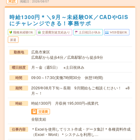
未読
掲載日
2026/08/07
時給1300円＊＼9月～未経験OK／CADやGIS
にチャレンジできる！事務サポ
職種未経験OK
交通費別途支給あり
土日祝日が休み
WEB登録OK
派遣
広島市東区
勤務地
広島駅から徒歩4分／広島駅駅から徒歩9分
月～金（週5日） ※土日祝休み
曜日頻度
09:00～17:30(実働7時間30分 休憩1時間)
時間
2026年08月下旬～長期 9月開始もご相談ください！ ※8
期間
月～！
時給1300円 月収例 195,000円+残業代
時給
交通費
全額支給
＊Excelを使用してリスト作成・データ集計＊各種資料作成
仕事内容
（Excel・Word）＊システムを利用し…