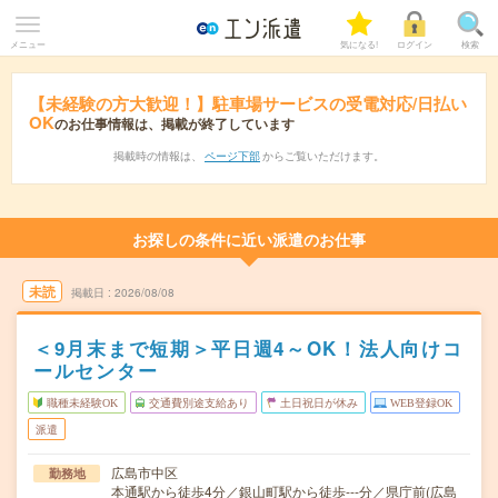
メニュー
気になる!
ログイン
検索
【未経験の方大歓迎！】駐車場サービスの受電対応/日払い
OK
のお仕事情報は、掲載が終了しています
掲載時の情報は、
ページ下部
からご覧いただけます。
お探しの条件に近い派遣のお仕事
未読
掲載日
2026/08/08
＜9月末まで短期＞平日週4～OK！法人向けコ
ールセンター
職種未経験OK
交通費別途支給あり
土日祝日が休み
WEB登録OK
派遣
広島市中区
勤務地
本通駅から徒歩4分／銀山町駅から徒歩---分／県庁前(広島