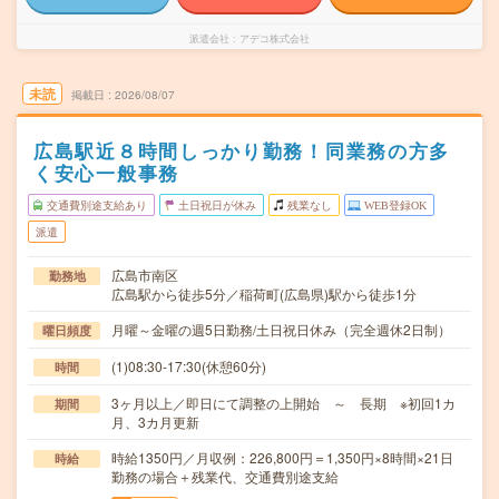
派遣会社
アデコ株式会社
未読
掲載日
2026/08/07
広島駅近８時間しっかり勤務！同業務の方多
く安心一般事務
交通費別途支給あり
土日祝日が休み
残業なし
WEB登録OK
派遣
広島市南区
勤務地
広島駅から徒歩5分／稲荷町(広島県)駅から徒歩1分
月曜～金曜の週5日勤務/土日祝日休み（完全週休2日制）
曜日頻度
(1)08:30-17:30(休憩60分)
時間
3ヶ月以上／即日にて調整の上開始 ～ 長期 ※初回1カ
期間
月、3カ月更新
時給1350円／月収例：226,800円＝1,350円×8時間×21日
時給
勤務の場合＋残業代、交通費別途支給