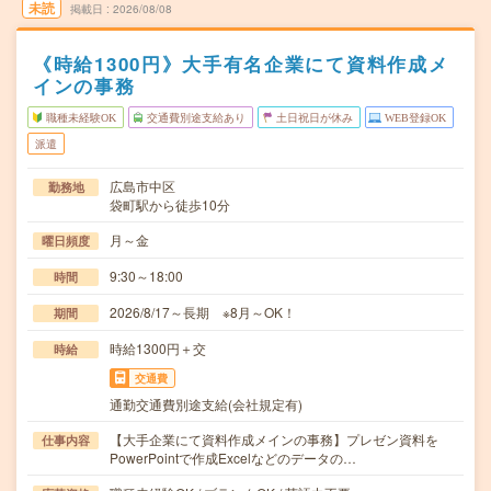
未読
掲載日
2026/08/08
《時給1300円》大手有名企業にて資料作成メ
インの事務
職種未経験OK
交通費別途支給あり
土日祝日が休み
WEB登録OK
派遣
広島市中区
勤務地
袋町駅から徒歩10分
月～金
曜日頻度
9:30～18:00
時間
2026/8/17～長期 ※8月～OK！
期間
時給1300円＋交
時給
交通費
通勤交通費別途支給(会社規定有)
【大手企業にて資料作成メインの事務】プレゼン資料を
仕事内容
PowerPointで作成Excelなどのデータの…