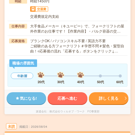
時給1450円
時給
交通費
交通費規定内支給
大手食品メーカー（キユーピー）で、フォークリフトの屋
仕事内容
外作業のお仕事です！【作業内容】・バルク容器の交…
ブランクOK / パソコンスキル不要 / 英語力不要
応募資格
ご経験のある方フォークリフト＃学歴不問＃髪色・髪型自
由！○応募後の流れ「応募する」ボタンをクリック↓…
職場の雰囲気
年齢層
20代
30代
40代
50代
60代
気になる!
応募へ進む
詳しく見る
派遣会社
株式会社ウィルオブ・ワーク FO事業部
未読
掲載日
2026/08/04