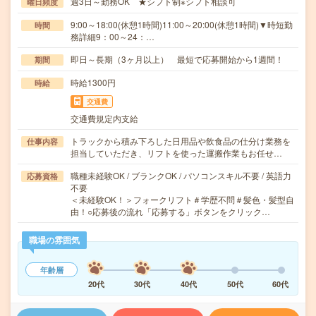
週3日～勤務OK ★シフト制※シフト相談可
曜日頻度
9:00～18:00(休憩1時間)11:00～20:00(休憩1時間)▼時短勤
時間
務詳細9：00～24：…
即日～長期（3ヶ月以上） 最短で応募開始から1週間！
期間
時給1300円
時給
交通費
交通費規定内支給
トラックから積み下ろした日用品や飲食品の仕分け業務を
仕事内容
担当していただき、リフトを使った運搬作業もお任せ…
職種未経験OK / ブランクOK / パソコンスキル不要 / 英語力
応募資格
不要
＜未経験OK！＞フォークリフト＃学歴不問＃髪色・髪型自
由！○応募後の流れ「応募する」ボタンをクリック…
職場の雰囲気
年齢層
20代
30代
40代
50代
60代