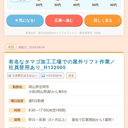
20代
30代
40代
50代
60代
気になる!
応募へ進む
詳しく見る
派遣会社
株式会社綜合キャリアオプション 製造事業部（全国）
未読
掲載日
2026/08/04
有名なタマゴ加工工場での屋外リフト作業／
社員登用あり_H132005
交通費別途支給あり
WEB登録OK
派遣
岡山県笠岡市
勤務地
小田(岡山県)駅から車5分
週5日勤務
曜日頻度
8:30～17:00(休憩1時間)
時間
即日～長期（3ヶ月以上） 最短で応募開始から1週間！
期間