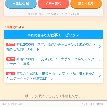
気になる!
応募へ進む
詳しく見る
派遣会社
株式会社ウィルオブ・ワーク FO事業部
8月6日(木)
新着!
お仕事
★
トピックス
事務局注目の
時給2000円！スマホ操作が得意ならOK！未経験から
NEW
始める社内ITサポート
時給1700円～＋交×時短OK！大手NTT企業でカンタ
NEW
ンサポート事務
電話なし×髪型・服装自由！人気マンガに関するかん
NEW
たんデータ入力・残業ほぼナシ！
以下、掲載終了したお仕事情報です。
掲載日
2026/07/23
No.SCOC23174159-T4