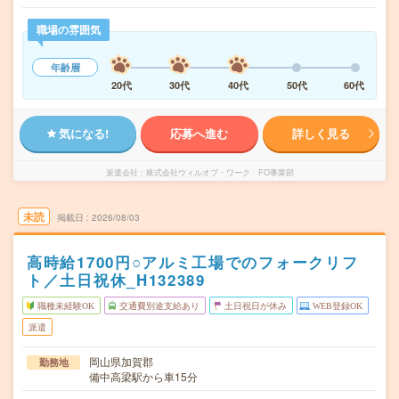
職場の雰囲気
年齢層
20代
30代
40代
50代
60代
気になる!
応募へ進む
詳しく見る
派遣会社
株式会社ウィルオブ・ワーク FO事業部
未読
掲載日
2026/08/03
高時給1700円○アルミ工場でのフォークリフ
ト／土日祝休_H132389
職種未経験OK
交通費別途支給あり
土日祝日が休み
WEB登録OK
派遣
岡山県加賀郡
勤務地
備中高梁駅から車15分