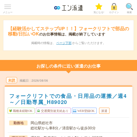
メニュー
気になる!
ログイン
検索
【経験活かしてステップUP！！】フォークリフトで部品の
移動/日払いOK
のお仕事情報は、掲載が終了しています
掲載時の情報は、
ページ下部
からご覧いただけます。
お探しの条件に近い派遣のお仕事
未読
掲載日
2026/08/06
フォークリフトでの食品・日用品の運搬／週4
～／日勤専属_H89020
職種未経験OK
交通費別途支給あり
WEB登録OK
派遣
岡山県総社市
勤務地
総社駅から車8分／清音駅から徒歩30分