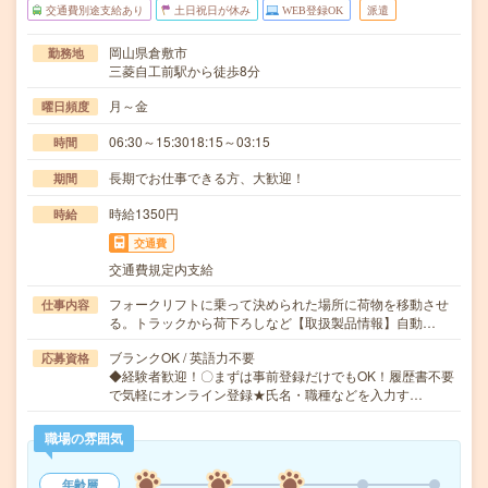
交通費別途支給あり
土日祝日が休み
WEB登録OK
派遣
岡山県倉敷市
勤務地
三菱自工前駅から徒歩8分
月～金
曜日頻度
06:30～15:3018:15～03:15
時間
長期でお仕事できる方、大歓迎！
期間
時給1350円
時給
交通費
交通費規定内支給
フォークリフトに乗って決められた場所に荷物を移動させ
仕事内容
る。トラックから荷下ろしなど【取扱製品情報】自動…
ブランクOK / 英語力不要
応募資格
◆経験者歓迎！〇まずは事前登録だけでもOK！履歴書不要
で気軽にオンライン登録★氏名・職種などを入力す…
職場の雰囲気
年齢層