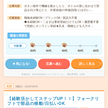
ボタン操作で機械を動かしたり、ボトルの形に合わせて部
仕事内容
品を付け替えたり、作業前後の準備(段取り)を行い…
職種未経験OK / ブランクOK / 英語力不要
応募資格
◆未経験OK！〇まずは事前登録だけでもOK！履歴書不要
で気軽にオンライン登録★氏名・職種などを入力す…
職場の雰囲気
年齢層
20代
30代
40代
50代
60代
気になる!
応募へ進む
詳しく見る
派遣会社
株式会社綜合キャリアオプション 製造事業部（全国）
未読
掲載日
2026/08/05
【経験活かしてステップUP！！】フォークリ
フトで部品の移動/日払いOK