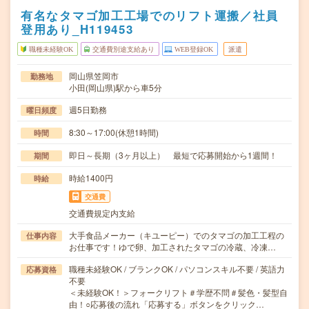
有名なタマゴ加工工場でのリフト運搬／社員
登用あり_H119453
職種未経験OK
交通費別途支給あり
WEB登録OK
派遣
岡山県笠岡市
勤務地
小田(岡山県)駅から車5分
週5日勤務
曜日頻度
8:30～17:00(休憩1時間)
時間
即日～長期（3ヶ月以上） 最短で応募開始から1週間！
期間
時給1400円
時給
交通費
交通費規定内支給
大手食品メーカー（キユーピー）でのタマゴの加工工程の
仕事内容
お仕事です！ゆで卵、加工されたタマゴの冷蔵、冷凍…
職種未経験OK / ブランクOK / パソコンスキル不要 / 英語力
応募資格
不要
＜未経験OK！＞フォークリフト＃学歴不問＃髪色・髪型自
由！○応募後の流れ「応募する」ボタンをクリック…