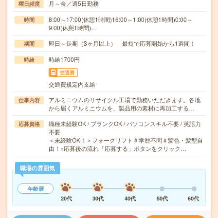
月～金／週5日勤務
曜日頻度
8:00～17:00(休憩1時間)16:00～1:00(休憩1時間)0:00～
時間
9:00(休憩1時間)…
即日～長期（3ヶ月以上） 最短で応募開始から1週間！
期間
時給1700円
時給
交通費
交通費規定内支給
アルミニウムのリサイクル工場で勤務いただきます。各地
仕事内容
から届くアルミニウムを、製品用の素材に再加工する…
職種未経験OK / ブランクOK / パソコンスキル不要 / 英語力
応募資格
不要
＜未経験OK！＞フォークリフト＃学歴不問＃髪色・髪型自
由！○応募後の流れ「応募する」ボタンをクリック…
職場の雰囲気
年齢層
20代
30代
40代
50代
60代