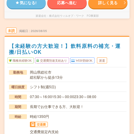
気になる!
応募へ進む
詳しく見る
派遣会社
株式会社ウィルオブ・ワーク FO事業部
未読
掲載日
2026/08/05
【未経験の方大歓迎！】飲料原料の補充・運
搬/日払いOK
職種未経験OK
交通費別途支給あり
WEB登録OK
派遣
岡山県総社市
勤務地
総社駅から徒歩13分
シフト制(週5日)
曜日頻度
07:30～16:0015:30～00:0023:30～08:00
時間
長期でお仕事できる方、大歓迎！
期間
時給1350円
時給
交通費
交通費規定内支給