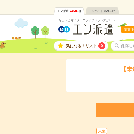
エン派遣
74686
件
エンバイト
82531
件
ちょうど良いワークライフバランスが叶う
関東版
気になる！リスト
0
保存し
【未
未読