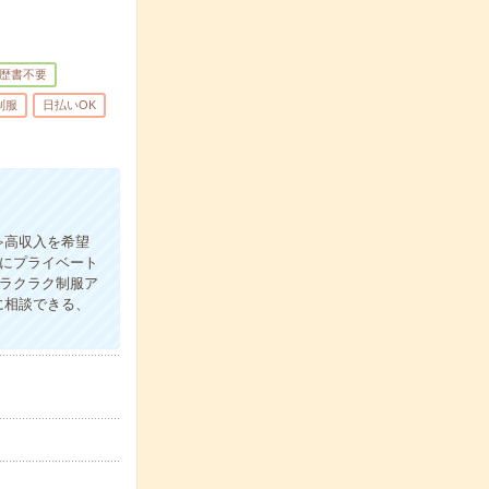
歴書不要
制服
日払いOK
≫高収入を希望
緒にプライベート
≪ラクラク制服ア
に相談できる、