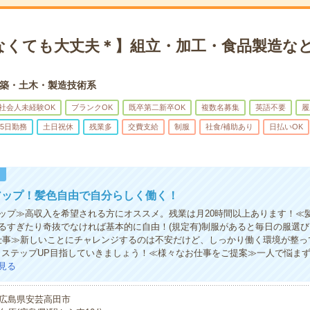
なくても大丈夫＊】組立・加工・食品製造など
築・土木・製造技術系
社会人未経験OK
ブランクOK
既卒第二新卒OK
複数名募集
英語不要
履
5日勤務
土日祝休
残業多
交費支給
制服
社食/補助あり
日払いOK
！
アップ！髪色自由で自分らしく働く！
ップ≫高収入を希望される方にオススメ。残業は月20時間以上あります！≪
るすぎたり奇抜でなければ基本的に自由！(規定有)制服があると毎日の服選び
仕事≫新しいことにチャレンジするのは不安だけど、しっかり働く環境が整っ
・ステップUP目指していきましょう！≪様々なお仕事をご提案≫一人で悩ま
見る
広島県安芸高田市