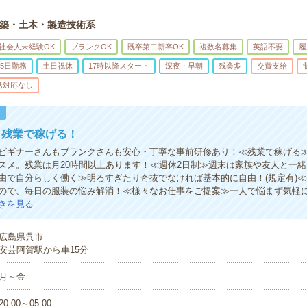
築・土木・製造技術系
社会人未経験OK
ブランクOK
既卒第二新卒OK
複数名募集
英語不要
履
5日勤務
土日祝休
17時以降スタート
深夜・早朝
残業多
交費支給
話対応なし
！
！残業で稼げる！
ビギナーさんもブランクさんも安心・丁寧な事前研修あり！≪残業で稼げる
スメ。残業は月20時間以上あります！≪週休2日制≫週末は家族や友人と一
由で自分らしく働く≫明るすぎたり奇抜でなければ基本的に自由！(規定有)
ので、毎日の服装の悩み解消！≪様々なお仕事をご提案≫一人で悩まず気軽
きを見る
広島県呉市
安芸阿賀駅から車15分
月～金
20:00～05:00