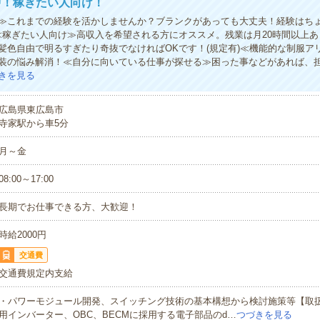
中！稼ぎたい人向け！
≫これまでの経験を活かしませんか？ブランクがあっても大丈夫！経験はち
≪稼ぎたい人向け≫高収入を希望される方にオススメ。残業は月20時間以上
髪色自由で明るすぎたり奇抜でなければOKです！(規定有)≪機能的な制服ア
装の悩み解消！≪自分に向いている仕事が探せる≫困った事などがあれば、
きを見る
広島県東広島市
寺家駅から車5分
月～金
08:00～17:00
長期でお仕事できる方、大歓迎！
時給2000円
交通費
交通費規定内支給
・パワーモジュール開発、スイッチング技術の基本構想から検討施策等【取
用インバーター、OBC、BECMに採用する電子部品のd…
つづきを見る