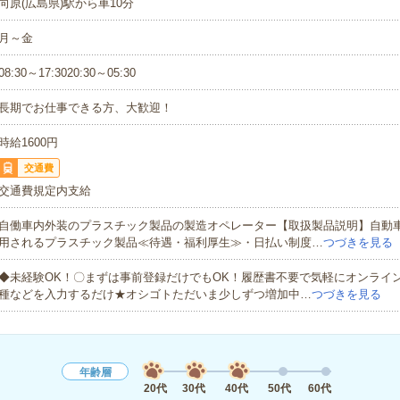
向原(広島県)駅から車10分
月～金
08:30～17:3020:30～05:30
長期でお仕事できる方、大歓迎！
時給1600円
交通費
交通費規定内支給
自働車内外装のプラスチック製品の製造オペレーター【取扱製品説明】自動
用されるプラスチック製品≪待遇・福利厚生≫・日払い制度…
つづきを見る
◆未経験OK！〇まずは事前登録だけでもOK！履歴書不要で気軽にオンライ
種などを入力するだけ★オシゴトただいま少しずつ増加中…
つづきを見る
年齢層
20代
30代
40代
50代
60代