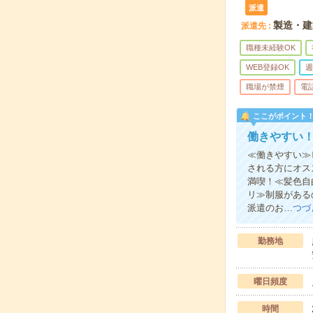
派遣
製造・建
派遣先
職種未経験OK
WEB登録OK
週
職場が禁煙
電
ここがポイント
働きやすい
≪働きやすい≫
される方にオス
満喫！≪髪色自
リ≫制服がある
派遣のお…
つづ
勤務地
曜日頻度
時間