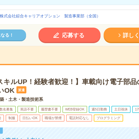
株式会社綜合キャリアオプション 製造事業部（全国）
応募する
詳し
になる！
スキルUP！経験者歓迎！】車載向け電子部品
いOK
派遣
築・土木・製造技術系
数名募集
英語不要
履歴書不要
WEB登録OK
週5日勤務
土日祝休
1
給
制服
日払いOK
職場が禁煙
電話対応なし
プログラミング
！