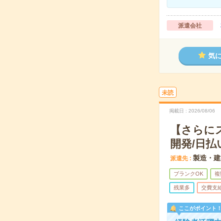
派遣会社
気
未読
掲載日
2026/08/06
【さらに
開発/日払
製造・建
派遣先
ブランクOK
複
残業多
交費支
ここがポイント