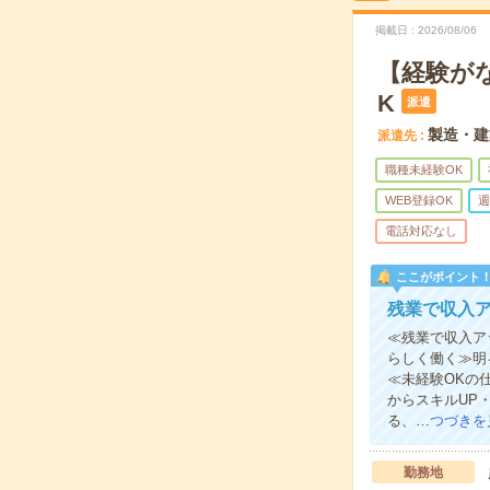
掲載日
2026/08/06
【経験が
K
派遣
製造・建
派遣先
職種未経験OK
WEB登録OK
週
電話対応なし
ここがポイント
残業で収入
≪残業で収入ア
らしく働く≫明
≪未経験OKの
からスキルUP
る、…
つづきを
勤務地