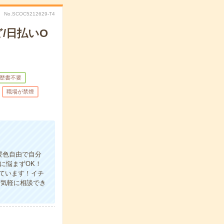
No.SCOC5212629-T4
/日払いO
歴書不要
職場が禁煙
髪色自由で自分
に悩まずOK！
ています！イチ
ず気軽に相談でき