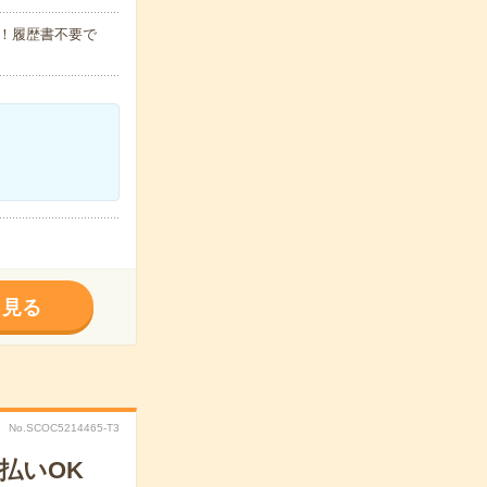
！履歴書不要で
く見る
No.SCOC5214465-T3
払いOK