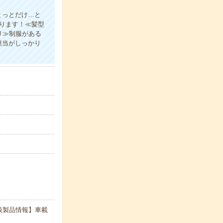
ょっとだけ…と
あります！≪髪型
リ≫制服がある
担当がしっかり
扱製品情報】車載