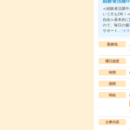
経験者活躍
≪経験者活躍中
いう方もOK！
自由≫基本的に
ので、毎日の服
サポート…
つづ
勤務地
曜日頻度
時間
期間
時給
仕事内容