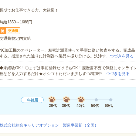
長期でお仕事できる方、大歓迎！
時給1350～1688円
交通費
交通費規定内支給
NC加工機のオペレーター、精密計測器使って手順に従い検査をする。完成品
する。指定された通りに計測器へ製品を振り分ける。洗浄す…
つづきを見る
◆未経験OK！〇まずは事前登録だけでもOK！履歴書不要で気軽にオンライ
種などを入力するだけ★オシゴトただいま少しずつ増加中…
つづきを見る
年齢層
20代
30代
40代
50代
60代
株式会社綜合キャリアオプション 製造事業部（全国）