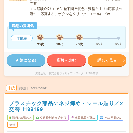
不要
＜未経験OK！＞＃学歴不問＃髪色・髪型自由！○応募後の
流れ「応募する」ボタンをクリック↓メールにてw…
職場の雰囲気
年齢層
20代
30代
40代
50代
60代
気になる!
応募へ進む
詳しく見る
派遣会社
株式会社ウィルオブ・ワーク FO事業部
未読
掲載日
2026/08/07
プラスチック部品のネジ締め・シール貼り／2
交替_H88199
職種未経験OK
交通費別途支給あり
土日祝日が休み
WEB登録OK
派遣