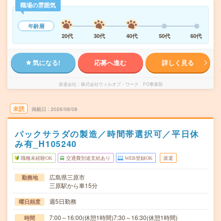
職場の雰囲気
年齢層
20代
30代
40代
50代
60代
気になる!
応募へ進む
詳しく見る
派遣会社
株式会社ウィルオブ・ワーク FO事業部
未読
掲載日
2026/08/08
パックサラダの製造／時間帯選択可／平日休
み有_H105240
職種未経験OK
交通費別途支給あり
WEB登録OK
派遣
広島県三原市
勤務地
三原駅から車15分
週5日勤務
曜日頻度
7:00～16:00(休憩1時間)7:30～16:30(休憩1時間)
時間