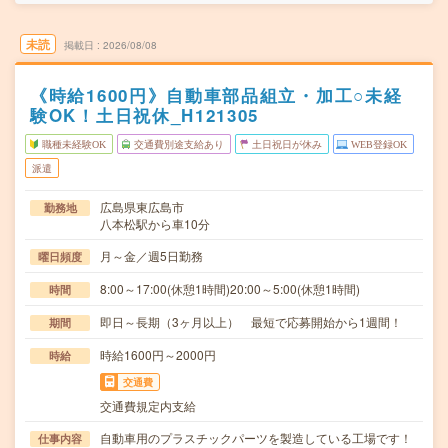
未読
掲載日
2026/08/08
《時給1600円》自動車部品組立・加工○未経
験OK！土日祝休_H121305
職種未経験OK
交通費別途支給あり
土日祝日が休み
WEB登録OK
派遣
広島県東広島市
勤務地
八本松駅から車10分
月～金／週5日勤務
曜日頻度
8:00～17:00(休憩1時間)20:00～5:00(休憩1時間)
時間
即日～長期（3ヶ月以上） 最短で応募開始から1週間！
期間
時給1600円～2000円
時給
交通費
交通費規定内支給
自動車用のプラスチックパーツを製造している工場です！
仕事内容