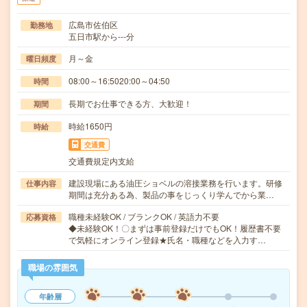
広島市佐伯区
勤務地
五日市駅から---分
月～金
曜日頻度
08:00～16:5020:00～04:50
時間
長期でお仕事できる方、大歓迎！
期間
時給1650円
時給
交通費
交通費規定内支給
建設現場にある油圧ショベルの溶接業務を行います。研修
仕事内容
期間は充分ある為、製品の事をじっくり学んでから業…
職種未経験OK / ブランクOK / 英語力不要
応募資格
◆未経験OK！〇まずは事前登録だけでもOK！履歴書不要
で気軽にオンライン登録★氏名・職種などを入力す…
職場の雰囲気
年齢層