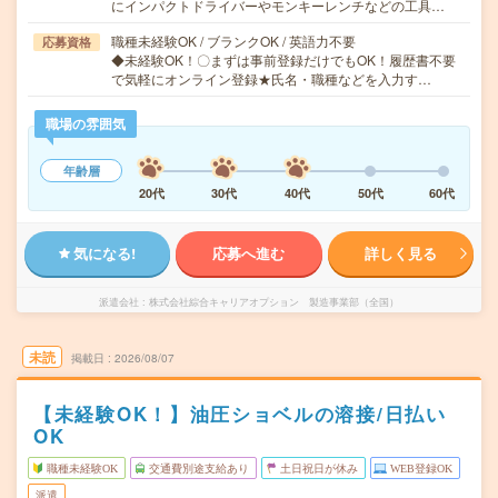
にインパクトドライバーやモンキーレンチなどの工具…
職種未経験OK / ブランクOK / 英語力不要
応募資格
◆未経験OK！〇まずは事前登録だけでもOK！履歴書不要
で気軽にオンライン登録★氏名・職種などを入力す…
職場の雰囲気
年齢層
20代
30代
40代
50代
60代
気になる!
応募へ進む
詳しく見る
派遣会社
株式会社綜合キャリアオプション 製造事業部（全国）
未読
掲載日
2026/08/07
【未経験OK！】油圧ショベルの溶接/日払い
OK
職種未経験OK
交通費別途支給あり
土日祝日が休み
WEB登録OK
派遣