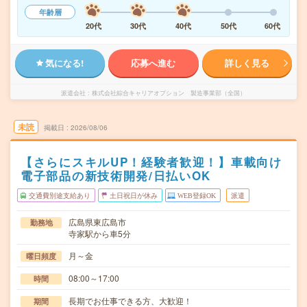
年齢層
20代
30代
40代
50代
60代
気になる!
応募へ進む
詳しく見る
派遣会社
株式会社綜合キャリアオプション 製造事業部（全国）
未読
掲載日
2026/08/06
【さらにスキルUP！経験者歓迎！】車載向け
電子部品の新技術開発/日払いOK
交通費別途支給あり
土日祝日が休み
WEB登録OK
派遣
広島県東広島市
勤務地
寺家駅から車5分
月～金
曜日頻度
08:00～17:00
時間
長期でお仕事できる方、大歓迎！
期間