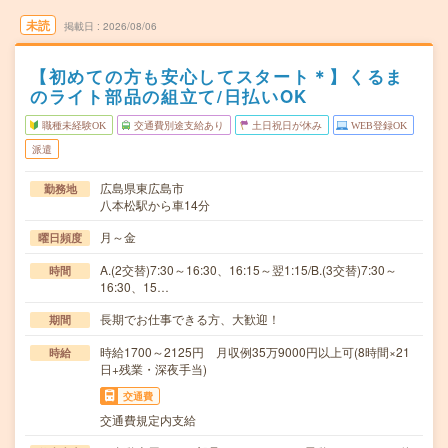
未読
掲載日
2026/08/06
【初めての方も安心してスタート＊】くるま
のライト部品の組立て/日払いOK
職種未経験OK
交通費別途支給あり
土日祝日が休み
WEB登録OK
派遣
広島県東広島市
勤務地
八本松駅から車14分
月～金
曜日頻度
A.(2交替)7:30～16:30、16:15～翌1:15/B.(3交替)7:30～
時間
16:30、15…
長期でお仕事できる方、大歓迎！
期間
時給1700～2125円 月収例35万9000円以上可(8時間×21
時給
日+残業・深夜手当)
交通費
交通費規定内支給