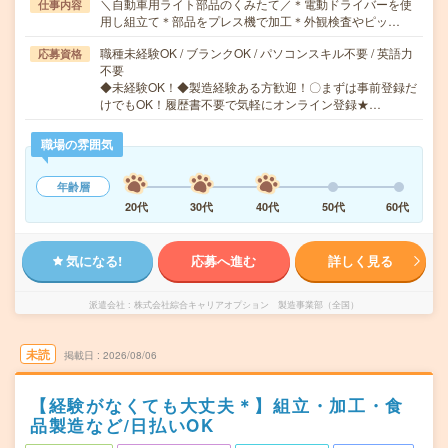
＼自動車用ライト部品のくみたて／＊電動ドライバーを使
仕事内容
用し組立て＊部品をプレス機で加工＊外観検査やピッ…
職種未経験OK / ブランクOK / パソコンスキル不要 / 英語力
応募資格
不要
◆未経験OK！◆製造経験ある方歓迎！〇まずは事前登録だ
けでもOK！履歴書不要で気軽にオンライン登録★…
職場の雰囲気
年齢層
20代
30代
40代
50代
60代
気になる!
応募へ進む
詳しく見る
派遣会社
株式会社綜合キャリアオプション 製造事業部（全国）
未読
掲載日
2026/08/06
【経験がなくても大丈夫＊】組立・加工・食
品製造など/日払いOK