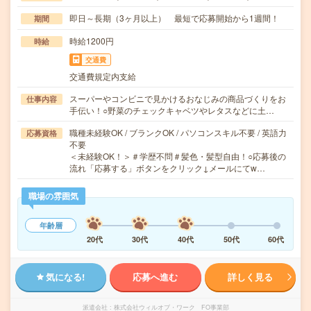
即日～長期（3ヶ月以上） 最短で応募開始から1週間！
期間
時給1200円
時給
交通費
交通費規定内支給
スーパーやコンビニで見かけるおなじみの商品づくりをお
仕事内容
手伝い！○野菜のチェックキャベツやレタスなどに土…
職種未経験OK / ブランクOK / パソコンスキル不要 / 英語力
応募資格
不要
＜未経験OK！＞＃学歴不問＃髪色・髪型自由！○応募後の
流れ「応募する」ボタンをクリック↓メールにてw…
職場の雰囲気
年齢層
20代
30代
40代
50代
60代
気になる!
応募へ進む
詳しく見る
派遣会社
株式会社ウィルオブ・ワーク FO事業部