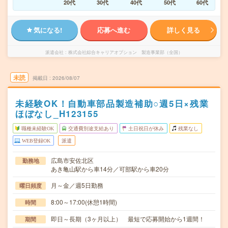
20代
30代
40代
50代
60代
気になる!
応募へ進む
詳しく見る
派遣会社
株式会社綜合キャリアオプション 製造事業部（全国）
未読
掲載日
2026/08/07
未経験OK！自動車部品製造補助○週5日×残業
ほぼなし_H123155
職種未経験OK
交通費別途支給あり
土日祝日が休み
残業なし
WEB登録OK
派遣
広島市安佐北区
勤務地
あき亀山駅から車14分／可部駅から車20分
月～金／週5日勤務
曜日頻度
8:00～17:00(休憩1時間)
時間
即日～長期（3ヶ月以上） 最短で応募開始から1週間！
期間