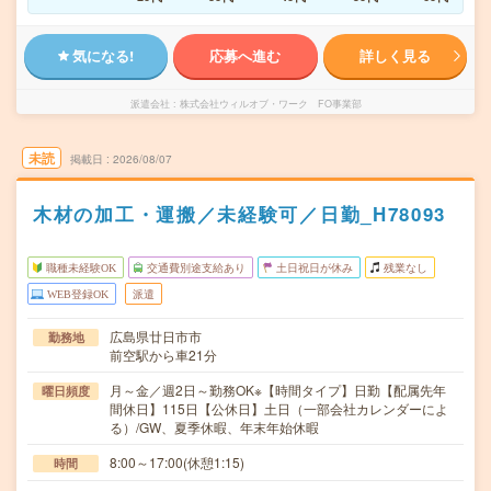
気になる!
応募へ進む
詳しく見る
派遣会社
株式会社ウィルオブ・ワーク FO事業部
未読
掲載日
2026/08/07
木材の加工・運搬／未経験可／日勤_H78093
職種未経験OK
交通費別途支給あり
土日祝日が休み
残業なし
WEB登録OK
派遣
広島県廿日市市
勤務地
前空駅から車21分
月～金／週2日～勤務OK※【時間タイプ】日勤【配属先年
曜日頻度
間休日】115日【公休日】土日（一部会社カレンダーによ
る）/GW、夏季休暇、年末年始休暇
8:00～17:00(休憩1:15)
時間