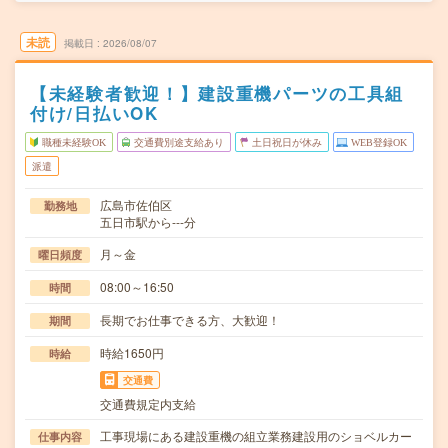
未読
掲載日
2026/08/07
【未経験者歓迎！】建設重機パーツの工具組
付け/日払いOK
職種未経験OK
交通費別途支給あり
土日祝日が休み
WEB登録OK
派遣
広島市佐伯区
勤務地
五日市駅から---分
月～金
曜日頻度
08:00～16:50
時間
長期でお仕事できる方、大歓迎！
期間
時給1650円
時給
交通費
交通費規定内支給
工事現場にある建設重機の組立業務建設用のショベルカー
仕事内容