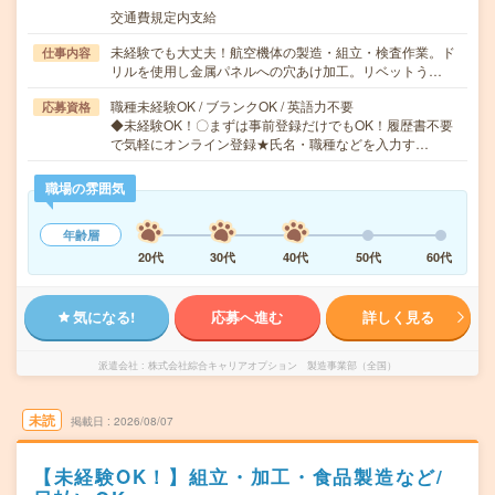
交通費規定内支給
未経験でも大丈夫！航空機体の製造・組立・検査作業。ド
仕事内容
リルを使用し金属パネルへの穴あけ加工。リベットう…
職種未経験OK / ブランクOK / 英語力不要
応募資格
◆未経験OK！〇まずは事前登録だけでもOK！履歴書不要
で気軽にオンライン登録★氏名・職種などを入力す…
職場の雰囲気
年齢層
20代
30代
40代
50代
60代
気になる!
応募へ進む
詳しく見る
派遣会社
株式会社綜合キャリアオプション 製造事業部（全国）
未読
掲載日
2026/08/07
【未経験OK！】組立・加工・食品製造など/