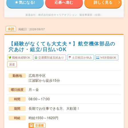
気になる!
応募へ進む
詳しく見る
派遣会社
株式会社綜合キャリアオプション 製造事業部（全国）
未読
掲載日
2026/08/07
【経験がなくても大丈夫＊】航空機体部品の
穴あけ・組立/日払いOK
職種未経験OK
交通費別途支給あり
土日祝日が休み
WEB登録OK
派遣
広島市中区
勤務地
江波駅から徒歩15分
月～金
曜日頻度
08:00～17:00
時間
長期でお仕事できる方、大歓迎！
期間
時給1550～1620円
時給
交通費