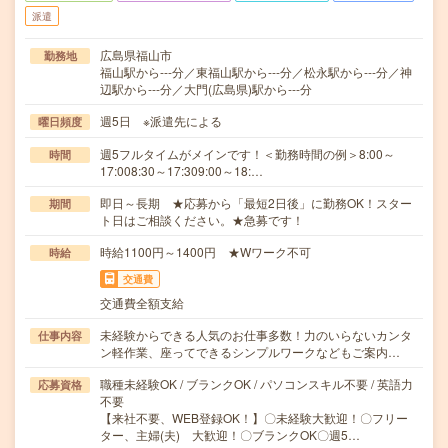
派遣
広島県福山市
勤務地
福山駅から---分／東福山駅から---分／松永駅から---分／神
辺駅から---分／大門(広島県)駅から---分
週5日 ※派遣先による
曜日頻度
週5フルタイムがメインです！＜勤務時間の例＞8:00～
時間
17:008:30～17:309:00～18:…
即日～長期 ★応募から「最短2日後」に勤務OK！スター
期間
ト日はご相談ください。★急募です！
時給1100円～1400円 ★Wワーク不可
時給
交通費
交通費全額支給
未経験からできる人気のお仕事多数！力のいらないカンタ
仕事内容
ン軽作業、座ってできるシンプルワークなどもご案内…
職種未経験OK / ブランクOK / パソコンスキル不要 / 英語力
応募資格
不要
【来社不要、WEB登録OK！】〇未経験大歓迎！〇フリー
ター、主婦(夫) 大歓迎！〇ブランクOK〇週5…