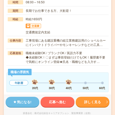
08:00～16:50
時間
長期でお仕事できる方、大歓迎！
期間
時給1650円
時給
交通費
交通費規定内支給
工事現場にある建設重機の組立業務建設用のショベルカー
仕事内容
にインパクトドライバーやモンキーレンチなどの工具…
職種未経験OK / ブランクOK / 英語力不要
応募資格
◆未経験OK！〇まずは事前登録だけでもOK！履歴書不要
で気軽にオンライン登録★氏名・職種などを入力す…
職場の雰囲気
年齢層
20代
30代
40代
50代
60代
気になる!
応募へ進む
詳しく見る
派遣会社
株式会社綜合キャリアオプション 製造事業部（全国）