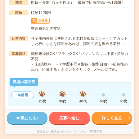
即日～長期（3ヶ月以上） 最短で応募開始から1週間！
期間
時給1120円
時給
交通費
交通費規定内支給
住宅用内外装に使用される木材を板状にカットしてカット
仕事内容
した板に小さな隙間があれば、隙間の穴を埋める業務…
職種未経験OK / ブランクOK / パソコンスキル不要 / 英語力
応募資格
不要
＜未経験OK！＞＃学歴不問＃髪色・髪型自由！○応募後の
流れ「応募する」ボタンをクリック↓メールにてw…
職場の雰囲気
年齢層
20代
30代
40代
50代
60代
気になる!
応募へ進む
詳しく見る
派遣会社
株式会社ウィルオブ・ワーク FO事業部