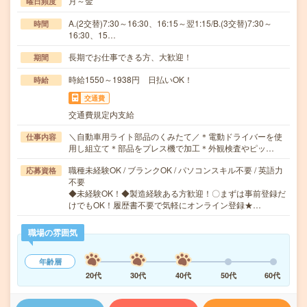
月～金
曜日頻度
A.(2交替)7:30～16:30、16:15～翌1:15/B.(3交替)7:30～
時間
16:30、15…
長期でお仕事できる方、大歓迎！
期間
時給1550～1938円 日払いOK！
時給
交通費
交通費規定内支給
＼自動車用ライト部品のくみたて／＊電動ドライバーを使
仕事内容
用し組立て＊部品をプレス機で加工＊外観検査やピッ…
職種未経験OK / ブランクOK / パソコンスキル不要 / 英語力
応募資格
不要
◆未経験OK！◆製造経験ある方歓迎！〇まずは事前登録だ
けでもOK！履歴書不要で気軽にオンライン登録★…
職場の雰囲気
年齢層
20代
30代
40代
50代
60代