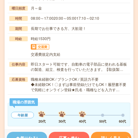
月～金
曜日頻度
08:00～17:0020:00～05:0017:10～02:10
時間
長期でお仕事できる方、大歓迎！
期間
時給1530円
時給
交通費
交通費規定内支給
即日スタート可能です、自動車の電子部品に使われる基板
仕事内容
の製造、組立、検査を行っていただきます。【取扱製…
職種未経験OK / ブランクOK / 英語力不要
応募資格
◆未経験OK！〇まずは事前登録だけでもOK！履歴書不要
で気軽にオンライン登録★氏名・職種などを入力す…
職場の雰囲気
年齢層
20代
30代
40代
50代
60代
気になる!
応募へ進む
詳しく見る