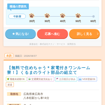
職場の雰囲気
年齢層
20代
30代
40代
50代
60代
気になる!
応募へ進む
詳しく見る
派遣会社
株式会社テクノ・サービス 採用担当
未読
掲載日
2026/08/07
【無料で住めちゃう＊家電付きワンルーム
寮！】くるまのライト部品の組立て
職種未経験OK
交通費別途支給あり
土日祝日が休み
WEB登録OK
派遣
広島県東広島市
勤務地
八本松駅から車14分