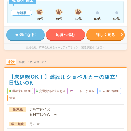
職場の雰囲気
年齢層
20代
30代
40代
50代
60代
気になる!
応募へ進む
詳しく見る
派遣会社
株式会社綜合キャリアオプション 製造事業部（全国）
未読
掲載日
2026/08/07
【未経験OK！】建設用ショベルカーの組立/
日払いOK
職種未経験OK
交通費別途支給あり
土日祝日が休み
WEB登録OK
派遣
広島市佐伯区
勤務地
五日市駅から---分
月～金
曜日頻度