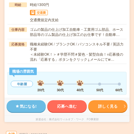
時給1300円
時給
交通費
交通費規定内支給
ゴムの製品の仕上げ加工自動車・工業用ゴム部品、ホース
仕事内容
部品等のゴム製品の仕上げ加工のお仕事です！自動車…
職種未経験OK / ブランクOK / パソコンスキル不要 / 英語力
応募資格
不要
＜未経験OK！＞＃学歴不問＃髪色・髪型自由！○応募後の
流れ「応募する」ボタンをクリック↓メールにてw…
職場の雰囲気
年齢層
20代
30代
40代
50代
60代
気になる!
応募へ進む
詳しく見る
派遣会社
株式会社ウィルオブ・ワーク FO事業部