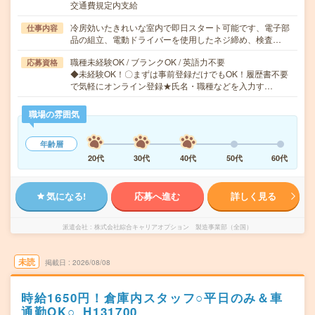
交通費規定内支給
冷房効いたきれいな室内で即日スタート可能です、電子部
仕事内容
品の組立、電動ドライバーを使用したネジ締め、検査…
職種未経験OK / ブランクOK / 英語力不要
応募資格
◆未経験OK！〇まずは事前登録だけでもOK！履歴書不要
で気軽にオンライン登録★氏名・職種などを入力す…
職場の雰囲気
年齢層
20代
30代
40代
50代
60代
気になる!
応募へ進む
詳しく見る
派遣会社
株式会社綜合キャリアオプション 製造事業部（全国）
未読
掲載日
2026/08/08
時給1650円！倉庫内スタッフ○平日のみ＆車
通勤OK○_H131700