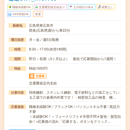
職種未経験OK
交通費別途支給あり
土日祝日が休み
残業なし
WEB登録OK
派遣
広島県東広島市
勤務地
西条(広島県)駅から車22分
月～金／週5日勤務
曜日頻度
8:30～17:00(休憩1時間)
時間
即日～長期（3ヶ月以上） 最短で応募開始から1週間！
期間
時給1650円
時給
交通費
交通費規定内支給
特殊鋼材、ステンレス鋼材、電子材料などの加工をしてい
仕事内容
る工場での倉庫内作業です！・精密加工品の検査、梱…
職種未経験OK / ブランクOK / パソコンスキル不要 / 英語力
応募資格
不要
＜未経験OK！＞フォークリフト＃学歴不問＃髪色・髪型自
由！○応募後の流れ「応募する」ボタンをクリック…