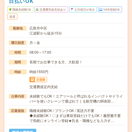
日払いOK
職種未経験OK
交通費別途支給あり
土日祝日が休み
WEB登録OK
派遣
広島市中区
勤務地
江波駅から徒歩15分
月～金
曜日頻度
08:00～17:00
時間
長期でお仕事できる方、大歓迎！
期間
時給1550円
時給
交通費
交通費規定内支給
未経験でもOK！エアツールと呼ばれるインパクトやドライ
仕事内容
バーを使いクレーンで運ばれてくる航空機の胴体部…
職種未経験OK / ブランクOK / 英語力不要
応募資格
◆未経験OK！〇まずは事前登録だけでもOK！履歴書不要
で気軽にオンライン登録★氏名・職種などを入力す…