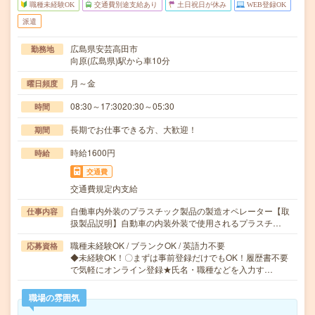
職種未経験OK
交通費別途支給あり
土日祝日が休み
WEB登録OK
派遣
広島県安芸高田市
勤務地
向原(広島県)駅から車10分
月～金
曜日頻度
08:30～17:3020:30～05:30
時間
長期でお仕事できる方、大歓迎！
期間
時給1600円
時給
交通費
交通費規定内支給
自働車内外装のプラスチック製品の製造オペレーター【取
仕事内容
扱製品説明】自動車の内装外装で使用されるプラスチ…
職種未経験OK / ブランクOK / 英語力不要
応募資格
◆未経験OK！〇まずは事前登録だけでもOK！履歴書不要
で気軽にオンライン登録★氏名・職種などを入力す…
職場の雰囲気