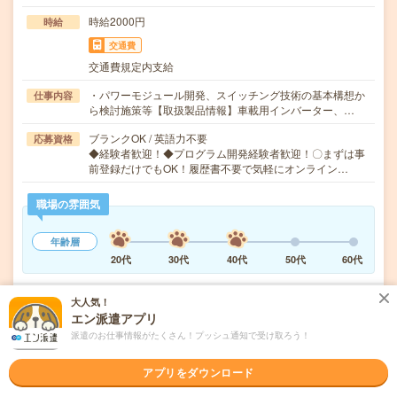
時給2000円
時給
交通費
交通費規定内支給
・パワーモジュール開発、スイッチング技術の基本構想か
仕事内容
ら検討施策等【取扱製品情報】車載用インバーター、…
ブランクOK / 英語力不要
応募資格
◆経験者歓迎！◆プログラム開発経験者歓迎！〇まずは事
前登録だけでもOK！履歴書不要で気軽にオンライン…
職場の雰囲気
年齢層
20代
30代
40代
50代
60代
大人気！
気になる!
応募へ進む
詳しく見る
エン派遣アプリ
派遣のお仕事情報がたくさん！プッシュ通知で受け取ろう！
派遣会社
株式会社綜合キャリアオプション 製造事業部（全国）
アプリをダウンロード
未読
掲載日
2026/08/06