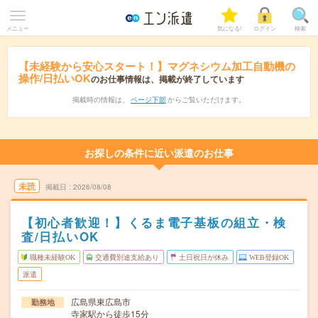
メニュー
気になる!
ログイン
検索
【未経験から安心スタート！】マグネシウム加工自動機の
操作/日払いOK
のお仕事情報は、掲載が終了しています
掲載時の情報は、
ページ下部
からご覧いただけます。
お探しの条件に近い派遣のお仕事
未読
掲載日
2026/08/08
【初心者歓迎！】くるま電子基板の組立・検
査/日払いOK
職種未経験OK
交通費別途支給あり
土日祝日が休み
WEB登録OK
派遣
広島県東広島市
勤務地
寺家駅から徒歩15分