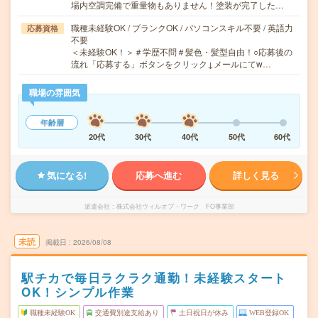
場内空調完備で重量物もありません！塗装が完了した…
職種未経験OK / ブランクOK / パソコンスキル不要 / 英語力
応募資格
不要
＜未経験OK！＞＃学歴不問＃髪色・髪型自由！○応募後の
流れ「応募する」ボタンをクリック↓メールにてw…
職場の雰囲気
年齢層
20代
30代
40代
50代
60代
気になる!
応募へ進む
詳しく見る
派遣会社
株式会社ウィルオブ・ワーク FO事業部
未読
掲載日
2026/08/08
駅チカで毎日ラクラク通勤！未経験スタート
OK！シンプル作業
職種未経験OK
交通費別途支給あり
土日祝日が休み
WEB登録OK