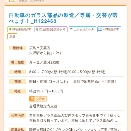
未読
掲載日
2026/08/07
自動車のガラス部品の製造／専属・交替が選
べます！_H122468
職種未経験OK
交通費別途支給あり
土日祝日が休み
WEB登録OK
派遣
広島市安芸区
勤務地
矢野駅から徒歩12分
月～金／週5日勤務
曜日頻度
8:00～17:00(休憩1時間)20:00～5:00(休憩1時間)
時間
即日～長期（3ヶ月以上） 最短で応募開始から1週間！
期間
時給1350円～1688円
時給
交通費
交通費規定内支給
自動車用ガラス部品の製造スタッフを募集中です！様々な
仕事内容
車種を取り扱っています。車種に応じてガラス部品の…
職種未経験OK / ブランクOK / パソコンスキル不要 / 英語力
応募資格