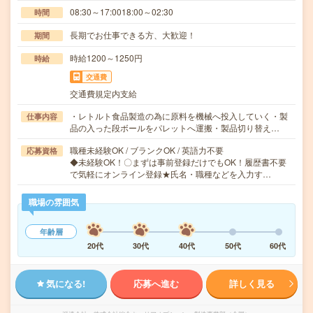
08:30～17:0018:00～02:30
時間
長期でお仕事できる方、大歓迎！
期間
時給1200～1250円
時給
交通費
交通費規定内支給
・レトルト食品製造の為に原料を機械へ投入していく・製
仕事内容
品の入った段ボールをパレットへ運搬・製品切り替え…
職種未経験OK / ブランクOK / 英語力不要
応募資格
◆未経験OK！〇まずは事前登録だけでもOK！履歴書不要
で気軽にオンライン登録★氏名・職種などを入力す…
職場の雰囲気
年齢層
20代
30代
40代
50代
60代
気になる!
応募へ進む
詳しく見る