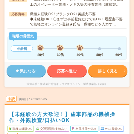
工のオペレーター業務・ノギス等の検査業務【取扱製…
職種未経験OK / ブランクOK / 英語力不要
応募資格
◆未経験OK！〇まずは事前登録だけでもOK！履歴書不要
で気軽にオンライン登録★氏名・職種などを入力す…
職場の雰囲気
年齢層
20代
30代
40代
50代
60代
気になる!
応募へ進む
詳しく見る
派遣会社
株式会社綜合キャリアオプション 製造事業部（全国）
未読
掲載日
2026/08/05
【未経験の方大歓迎！】歯車部品の機械操
作・外観検査/日払いOK
職種未経験OK
交通費別途支給あり
土日祝日が休み
WEB登録OK