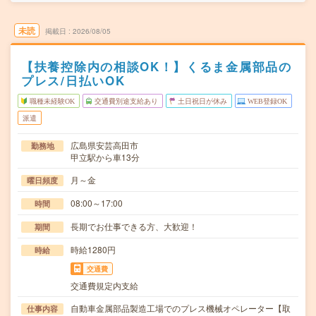
未読
掲載日
2026/08/05
【扶養控除内の相談OK！】くるま金属部品の
プレス/日払いOK
職種未経験OK
交通費別途支給あり
土日祝日が休み
WEB登録OK
派遣
広島県安芸高田市
勤務地
甲立駅から車13分
月～金
曜日頻度
08:00～17:00
時間
長期でお仕事できる方、大歓迎！
期間
時給1280円
時給
交通費
交通費規定内支給
自動車金属部品製造工場でのプレス機械オペレーター【取
仕事内容