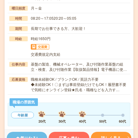
月～金
曜日頻度
08:20～17:0520:20～05:05
時間
長期でお仕事できる方、大歓迎！
期間
時給1650円
時給
交通費
交通費規定内支給
基盤の製造、機械オペレーター、及び付随作業基盤の組
仕事内容
立・検査、及び付随作業【取扱製品情報】電子機器に使…
職種未経験OK / ブランクOK / 英語力不要
応募資格
◆未経験OK！〇まずは事前登録だけでもOK！履歴書不要
で気軽にオンライン登録★氏名・職種などを入力す…
職場の雰囲気
年齢層
20代
30代
40代
50代
60代
気になる!
応募へ進む
詳しく見る