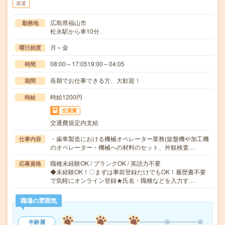
派遣
広島県福山市
勤務地
松永駅から車10分
月～金
曜日頻度
08:00～17:0519:00～04:05
時間
長期でお仕事できる方、大歓迎！
期間
時給1200円
時給
交通費
交通費規定内支給
・歯車製造における機械オペレーター業務(旋盤機や加工機
仕事内容
のオペレーター・機械への材料のセット、外観検査…
職種未経験OK / ブランクOK / 英語力不要
応募資格
◆未経験OK！〇まずは事前登録だけでもOK！履歴書不要
で気軽にオンライン登録★氏名・職種などを入力す…
職場の雰囲気
年齢層