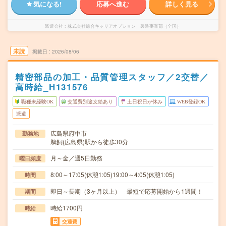
気になる!
応募へ進む
詳しく見る
派遣会社
株式会社綜合キャリアオプション 製造事業部（全国）
未読
掲載日
2026/08/06
精密部品の加工・品質管理スタッフ／2交替／
高時給_H131576
職種未経験OK
交通費別途支給あり
土日祝日が休み
WEB登録OK
派遣
広島県府中市
勤務地
鵜飼(広島県)駅から徒歩30分
月～金／週5日勤務
曜日頻度
8:00～17:05(休憩1:05)19:00～4:05(休憩1:05)
時間
即日～長期（3ヶ月以上） 最短で応募開始から1週間！
期間
時給1700円
時給
交通費