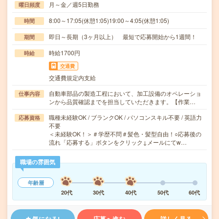
月～金／週5日勤務
曜日頻度
8:00～17:05(休憩1:05)19:00～4:05(休憩1:05)
時間
即日～長期（3ヶ月以上） 最短で応募開始から1週間！
期間
時給1700円
時給
交通費
交通費規定内支給
自動車部品の製造工程において、加工設備のオペレーショ
仕事内容
ンから品質確認までを担当していただきます。【作業…
職種未経験OK / ブランクOK / パソコンスキル不要 / 英語力
応募資格
不要
＜未経験OK！＞＃学歴不問＃髪色・髪型自由！○応募後の
流れ「応募する」ボタンをクリック↓メールにてw…
職場の雰囲気
年齢層
20代
30代
40代
50代
60代
気になる!
応募へ進む
詳しく見る