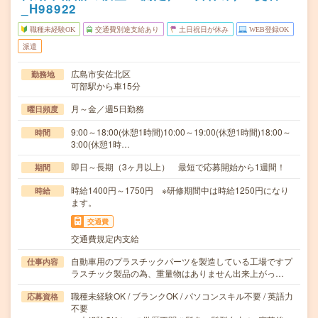
_H98922
職種未経験OK
交通費別途支給あり
土日祝日が休み
WEB登録OK
派遣
広島市安佐北区
勤務地
可部駅から車15分
月～金／週5日勤務
曜日頻度
9:00～18:00(休憩1時間)10:00～19:00(休憩1時間)18:00～
時間
3:00(休憩1時…
即日～長期（3ヶ月以上） 最短で応募開始から1週間！
期間
時給1400円～1750円 ※研修期間中は時給1250円になり
時給
ます。
交通費
交通費規定内支給
自動車用のプラスチックパーツを製造している工場ですプ
仕事内容
ラスチック製品の為、重量物はありません出来上がっ…
職種未経験OK / ブランクOK / パソコンスキル不要 / 英語力
応募資格
不要