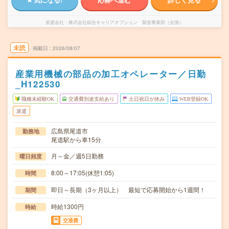
派遣会社
株式会社綜合キャリアオプション 製造事業部（全国）
未読
掲載日
2026/08/07
産業用機械の部品の加工オペレーター／日勤
_H122530
職種未経験OK
交通費別途支給あり
土日祝日が休み
WEB登録OK
派遣
広島県尾道市
勤務地
尾道駅から車15分
月～金／週5日勤務
曜日頻度
8:00～17:05(休憩1:05)
時間
即日～長期（3ヶ月以上） 最短で応募開始から1週間！
期間
時給1300円
時給
交通費