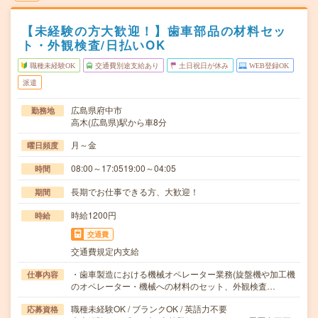
【未経験の方大歓迎！】歯車部品の材料セッ
ト・外観検査/日払いOK
職種未経験OK
交通費別途支給あり
土日祝日が休み
WEB登録OK
派遣
広島県府中市
勤務地
高木(広島県)駅から車8分
月～金
曜日頻度
08:00～17:0519:00～04:05
時間
長期でお仕事できる方、大歓迎！
期間
時給1200円
時給
交通費
交通費規定内支給
・歯車製造における機械オペレーター業務(旋盤機や加工機
仕事内容
のオペレーター・機械への材料のセット、外観検査…
職種未経験OK / ブランクOK / 英語力不要
応募資格