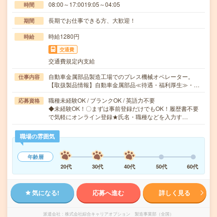
08:00～17:0019:05～04:05
時間
長期でお仕事できる方、大歓迎！
期間
時給1280円
時給
交通費
交通費規定内支給
自動車金属部品製造工場でのプレス機械オペレーター。
仕事内容
【取扱製品情報】自動車金属部品≪待遇・福利厚生≫・…
職種未経験OK / ブランクOK / 英語力不要
応募資格
◆未経験OK！〇まずは事前登録だけでもOK！履歴書不要
で気軽にオンライン登録★氏名・職種などを入力す…
職場の雰囲気
年齢層
20代
30代
40代
50代
60代
気になる!
応募へ進む
詳しく見る
派遣会社
株式会社綜合キャリアオプション 製造事業部（全国）