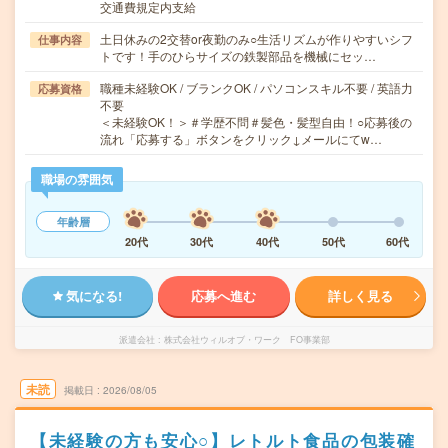
交通費規定内支給
土日休みの2交替or夜勤のみ○生活リズムが作りやすいシフ
仕事内容
トです！手のひらサイズの鉄製部品を機械にセッ…
職種未経験OK / ブランクOK / パソコンスキル不要 / 英語力
応募資格
不要
＜未経験OK！＞＃学歴不問＃髪色・髪型自由！○応募後の
流れ「応募する」ボタンをクリック↓メールにてw…
職場の雰囲気
年齢層
20代
30代
40代
50代
60代
気になる!
応募へ進む
詳しく見る
派遣会社
株式会社ウィルオブ・ワーク FO事業部
未読
掲載日
2026/08/05
【未経験の方も安心○】レトルト食品の包装確