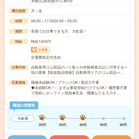
本郷(広島県)駅から車5分
月～金
曜日頻度
08:00～17:0020:00～05:00
時間
長期でお仕事できる方、大歓迎！
期間
時給1450円
時給
交通費
交通費規定内支給
自動車用ゴム部品のバリ取りや外観検査左記に付帯する一
仕事内容
切の業務【取扱製品情報】自動車用ドアのゴム部品≪…
職種未経験OK / ブランクOK / 英語力不要
応募資格
◆未経験OK！〇まずは事前登録だけでもOK！履歴書不要
で気軽にオンライン登録★氏名・職種などを入力す…
職場の雰囲気
年齢層
20代
30代
40代
50代
60代