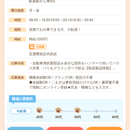
駅家駅から車6分
月～金
曜日頻度
08:00～16:5019:00～03:1016:30～00:40
時間
長期でお仕事できる方、大歓迎！
期間
時給1200円
時給
交通費
交通費規定内支給
・自動車用鉄製部品を余分な箇所をハンマーで叩いてバラ
仕事内容
ス作業・バリをグラインダーで削る【取扱製品情報】…
職種未経験OK / ブランクOK / 英語力不要
応募資格
◆未経験OK！〇まずは事前登録だけでもOK！履歴書不要
で気軽にオンライン登録★氏名・職種などを入力す…
職場の雰囲気
年齢層
20代
30代
40代
50代
60代