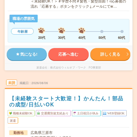
＜未経験OK！＞＃学歴不問＃髪色・髪型自由！○応募後の
流れ「応募する」ボタンをクリック↓メールにてw…
職場の雰囲気
年齢層
20代
30代
40代
50代
60代
気になる!
応募へ進む
詳しく見る
派遣会社
株式会社ウィルオブ・ワーク FO事業部
未読
掲載日
2026/08/06
【未経験スタート大歓迎！】かんたん！部品
の成型/日払いOK
職種未経験OK
交通費別途支給あり
土日祝日が休み
WEB登録OK
派遣
広島県三原市
勤務地