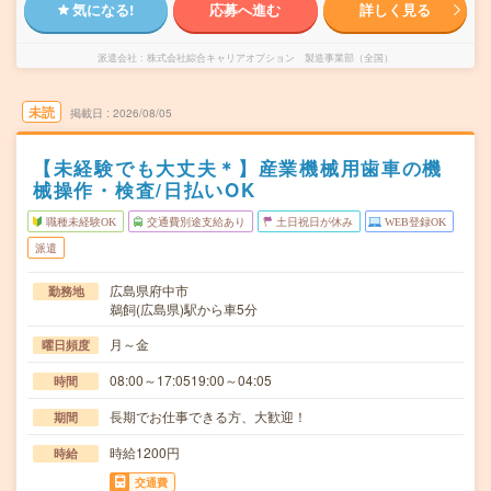
気になる!
応募へ進む
詳しく見る
派遣会社
株式会社綜合キャリアオプション 製造事業部（全国）
未読
掲載日
2026/08/05
【未経験でも大丈夫＊】産業機械用歯車の機
械操作・検査/日払いOK
職種未経験OK
交通費別途支給あり
土日祝日が休み
WEB登録OK
派遣
広島県府中市
勤務地
鵜飼(広島県)駅から車5分
月～金
曜日頻度
08:00～17:0519:00～04:05
時間
長期でお仕事できる方、大歓迎！
期間
時給1200円
時給
交通費