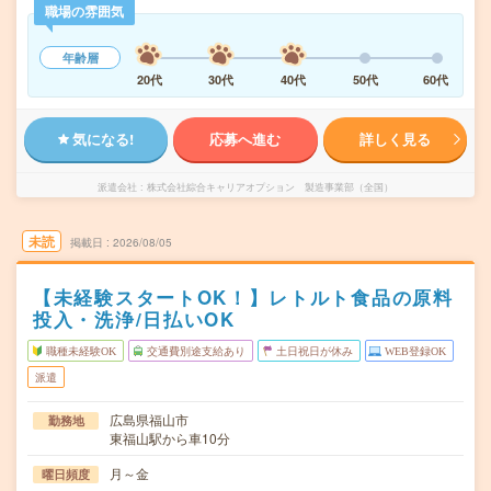
職場の雰囲気
年齢層
20代
30代
40代
50代
60代
気になる!
応募へ進む
詳しく見る
派遣会社
株式会社綜合キャリアオプション 製造事業部（全国）
未読
掲載日
2026/08/05
【未経験スタートOK！】レトルト食品の原料
投入・洗浄/日払いOK
職種未経験OK
交通費別途支給あり
土日祝日が休み
WEB登録OK
派遣
広島県福山市
勤務地
東福山駅から車10分
月～金
曜日頻度