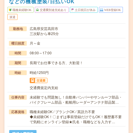
などの機械塗装/日払いOK
職種未経験OK
交通費別途支給あり
土日祝日が休み
WEB登録OK
派遣
広島県安芸高田市
勤務地
三次駅から車25分
月～金
曜日頻度
08:00～17:00
時間
長期でお仕事できる方、大歓迎！
期間
時給1250円
時給
交通費
交通費規定内支給
未経験でも問題無し！自動車バンパーやサンルーフ部品・
仕事内容
バイクフレーム部品・船舶用レーダーアンテナ部品製…
職種未経験OK / ブランクOK / 英語力不要
応募資格
◆未経験OK！〇まずは事前登録だけでもOK！履歴書不要
で気軽にオンライン登録★氏名・職種などを入力す…