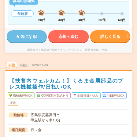
職場の雰囲気
年齢層
20代
30代
40代
50代
60代
気になる!
応募へ進む
詳しく見る
派遣会社
株式会社綜合キャリアオプション 製造事業部（全国）
未読
掲載日
2026/08/05
【扶養内ウェルカム！】くるま金属部品のプ
レス機械操作/日払いOK
職種未経験OK
交通費別途支給あり
土日祝日が休み
WEB登録OK
派遣
広島県安芸高田市
勤務地
甲立駅から車13分
月～金
曜日頻度