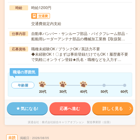
時給1200円
時給
交通費
交通費規定内支給
自動車バンパー・サンルーフ部品・バイクフレーム部品・
仕事内容
船舶用レーダーアンテナ部品の機械加工業務【取扱製…
職種未経験OK / ブランクOK / 英語力不要
応募資格
◆未経験OK！〇まずは事前登録だけでもOK！履歴書不要
で気軽にオンライン登録★氏名・職種などを入力す…
職場の雰囲気
年齢層
20代
30代
40代
50代
60代
気になる!
応募へ進む
詳しく見る
派遣会社
株式会社綜合キャリアオプション 製造事業部（全国）
未読
掲載日
2026/08/05