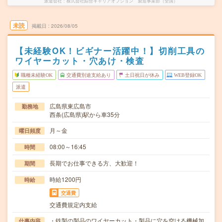
派遣会社
株式会社綜合キャリアオプション 製造事業部（全国）
未読
掲載日
2026/08/05
【未経験OK！ビギナー活躍中！】切削工具の
ワイヤーカット・穴あけ・検査
職種未経験OK
交通費別途支給あり
土日祝日が休み
WEB登録OK
派遣
広島県東広島市
勤務地
西条(広島県)駅から車35分
月～金
曜日頻度
08:00～16:45
時間
長期でお仕事できる方、大歓迎！
期間
時給1200円
時給
交通費
交通費規定内支給
・鉄製の製品のワイヤーカット・製品に穴を空ける機械加
仕事内容