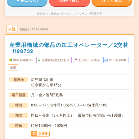
派遣会社
株式会社ウィルオブ・ワーク FO事業部
未読
掲載日
2026/08/06
産業用機械の部品の加工オペレーター／2交替
_H98732
職種未経験OK
交通費別途支給あり
土日祝日が休み
WEB登録OK
派遣
広島県福山市
勤務地
松永駅から車15分
月～金／週5日勤務
曜日頻度
8:00～17:05(休憩1:05)19:00～4:05(休憩1:05)
時間
即日～長期（3ヶ月以上） 最短で応募開始から1週間！
期間
時給1300円～1625円
時給
交通費