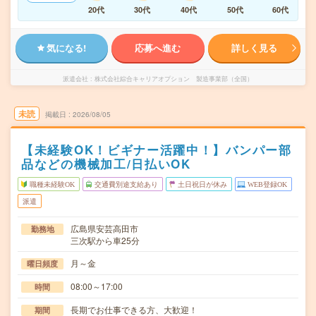
20代
30代
40代
50代
60代
気になる!
応募へ進む
詳しく見る
派遣会社
株式会社綜合キャリアオプション 製造事業部（全国）
未読
掲載日
2026/08/05
【未経験OK！ビギナー活躍中！】バンパー部
品などの機械加工/日払いOK
職種未経験OK
交通費別途支給あり
土日祝日が休み
WEB登録OK
派遣
広島県安芸高田市
勤務地
三次駅から車25分
月～金
曜日頻度
08:00～17:00
時間
長期でお仕事できる方、大歓迎！
期間