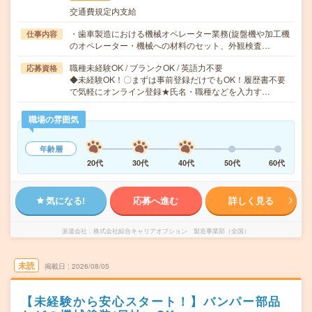
交通費規定内支給
・歯車製造における機械オペレーター業務(旋盤機や加工機
仕事内容
のオペレーター・機械への材料のセット、外観検査…
職種未経験OK / ブランクOK / 英語力不要
応募資格
◆未経験OK！〇まずは事前登録だけでもOK！履歴書不要
で気軽にオンライン登録★氏名・職種などを入力す…
職場の雰囲気
年齢層
20代
30代
40代
50代
60代
気になる!
応募へ進む
詳しく見る
派遣会社
株式会社綜合キャリアオプション 製造事業部（全国）
未読
掲載日
2026/08/05
【未経験から安心スタート！】バンパー部品