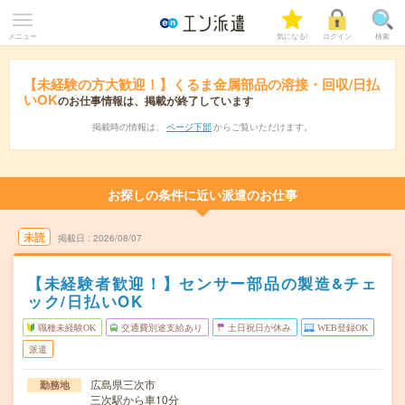
メニュー
気になる!
ログイン
検索
【未経験の方大歓迎！】くるま金属部品の溶接・回収/日払
いOK
のお仕事情報は、掲載が終了しています
掲載時の情報は、
ページ下部
からご覧いただけます。
お探しの条件に近い派遣のお仕事
未読
掲載日
2026/08/07
【未経験者歓迎！】センサー部品の製造&チェ
ック/日払いOK
職種未経験OK
交通費別途支給あり
土日祝日が休み
WEB登録OK
派遣
広島県三次市
勤務地
三次駅から車10分