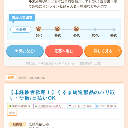
◆未経験OK！〇まずは事前登録だけでもOK！履歴書不要
で気軽にオンライン登録★氏名・職種などを入力す…
職場の雰囲気
年齢層
20代
30代
40代
50代
60代
気になる!
応募へ進む
詳しく見る
派遣会社
株式会社綜合キャリアオプション 製造事業部（全国）
未読
掲載日
2026/08/05
【未経験者歓迎！】くるま鋳造部品のバリ取
り・研磨/日払いOK
職種未経験OK
交通費別途支給あり
土日祝日が休み
WEB登録OK
派遣
広島県福山市
勤務地