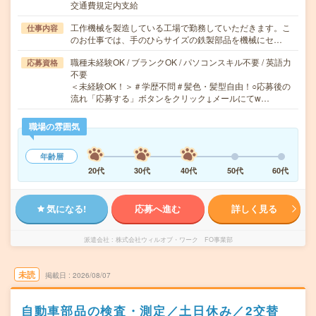
交通費規定内支給
工作機械を製造している工場で勤務していただきます。こ
仕事内容
のお仕事では、手のひらサイズの鉄製部品を機械にセ…
職種未経験OK / ブランクOK / パソコンスキル不要 / 英語力
応募資格
不要
＜未経験OK！＞＃学歴不問＃髪色・髪型自由！○応募後の
流れ「応募する」ボタンをクリック↓メールにてw…
職場の雰囲気
年齢層
20代
30代
40代
50代
60代
気になる!
応募へ進む
詳しく見る
派遣会社
株式会社ウィルオブ・ワーク FO事業部
未読
掲載日
2026/08/07
自動車部品の検査・測定／土日休み／2交替