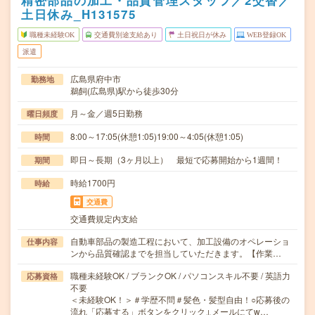
精密部品の加工・品質管理スタッフ／2交替／
土日休み_H131575
職種未経験OK
交通費別途支給あり
土日祝日が休み
WEB登録OK
派遣
広島県府中市
勤務地
鵜飼(広島県)駅から徒歩30分
月～金／週5日勤務
曜日頻度
8:00～17:05(休憩1:05)19:00～4:05(休憩1:05)
時間
即日～長期（3ヶ月以上） 最短で応募開始から1週間！
期間
時給1700円
時給
交通費
交通費規定内支給
自動車部品の製造工程において、加工設備のオペレーショ
仕事内容
ンから品質確認までを担当していただきます。【作業…
職種未経験OK / ブランクOK / パソコンスキル不要 / 英語力
応募資格
不要
＜未経験OK！＞＃学歴不問＃髪色・髪型自由！○応募後の
流れ「応募する」ボタンをクリック↓メールにてw…