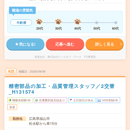
職場の雰囲気
年齢層
20代
30代
40代
50代
60代
気になる!
応募へ進む
詳しく見る
派遣会社
株式会社ウィルオブ・ワーク FO事業部
未読
掲載日
2026/08/06
精密部品の加工・品質管理スタッフ／2交替
_H131574
職種未経験OK
交通費別途支給あり
土日祝日が休み
WEB登録OK
派遣
広島県福山市
勤務地
松永駅から車15分