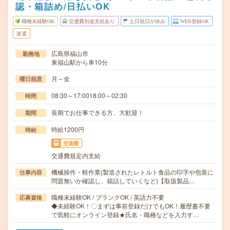
認・箱詰め/日払いOK
職種未経験OK
交通費別途支給あり
土日祝日が休み
WEB登録OK
派遣
広島県福山市
勤務地
東福山駅から車10分
月～金
曜日頻度
08:30～17:0018:00～02:30
時間
長期でお仕事できる方、大歓迎！
期間
時給1200円
時給
交通費
交通費規定内支給
機械操作・軽作業(製造されたレトルト食品の印字や包装に
仕事内容
問題無いか確認し、箱詰していくなど)【取扱製品…
職種未経験OK / ブランクOK / 英語力不要
応募資格
◆未経験OK！〇まずは事前登録だけでもOK！履歴書不要
で気軽にオンライン登録★氏名・職種などを入力す…