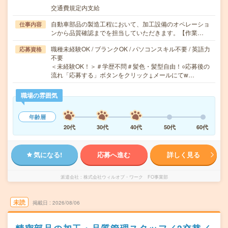
交通費規定内支給
自動車部品の製造工程において、加工設備のオペレーショ
仕事内容
ンから品質確認までを担当していただきます。【作業…
職種未経験OK / ブランクOK / パソコンスキル不要 / 英語力
応募資格
不要
＜未経験OK！＞＃学歴不問＃髪色・髪型自由！○応募後の
流れ「応募する」ボタンをクリック↓メールにてw…
職場の雰囲気
年齢層
20代
30代
40代
50代
60代
気になる!
応募へ進む
詳しく見る
派遣会社
株式会社ウィルオブ・ワーク FO事業部
未読
掲載日
2026/08/06