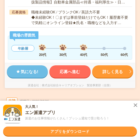
扱製品情報】自動車金属部品≪待遇・福利厚生≫・日…
職種未経験OK / ブランクOK / 英語力不要
応募資格
◆未経験OK！〇まずは事前登録だけでもOK！履歴書不要
で気軽にオンライン登録★氏名・職種などを入力す…
職場の雰囲気
年齢層
20代
30代
40代
50代
60代
気になる!
応募へ進む
詳しく見る
派遣会社
株式会社綜合キャリアオプション 製造事業部（全国）
未読
掲載日
2026/08/05
大人気！
エン派遣アプリ
【経験者向けマイスターワーク！】こんにゃ
派遣のお仕事情報がたくさん！プッシュ通知で受け取ろう！
く食品のリフト仕分け・運搬/日払いOK
アプリをダウンロード
交通費別途支給あり
土日祝日が休み
WEB登録OK
派遣