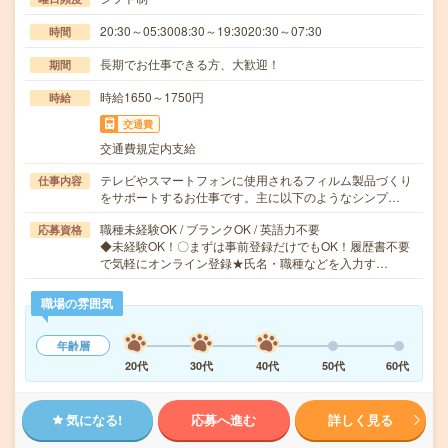
20:30～05:3008:30～19:3020:30～07:30
時間
長期でお仕事できる方、大歓迎！
期間
時給1650～1750円
時給
交通費
交通費規定内支給
テレビやスマートフォンに使用されるフィルム製品づくり
仕事内容
をサポートするお仕事です。主に以下のようなシンプ…
職種未経験OK / ブランクOK / 英語力不要
応募資格
◆未経験OK！〇まずは事前登録だけでもOK！履歴書不要
で気軽にオンライン登録★氏名・職種などを入力す…
職場の雰囲気
年齢層
20代
30代
40代
50代
60代
気になる!
応募へ進む
詳しく見る