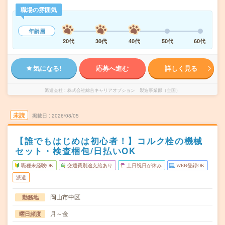
職場の雰囲気
年齢層
20代
30代
40代
50代
60代
気になる!
応募へ進む
詳しく見る
派遣会社
株式会社綜合キャリアオプション 製造事業部（全国）
未読
掲載日
2026/08/05
【誰でもはじめは初心者！】コルク栓の機械
セット・検査梱包/日払いOK
職種未経験OK
交通費別途支給あり
土日祝日が休み
WEB登録OK
派遣
岡山市中区
勤務地
月～金
曜日頻度