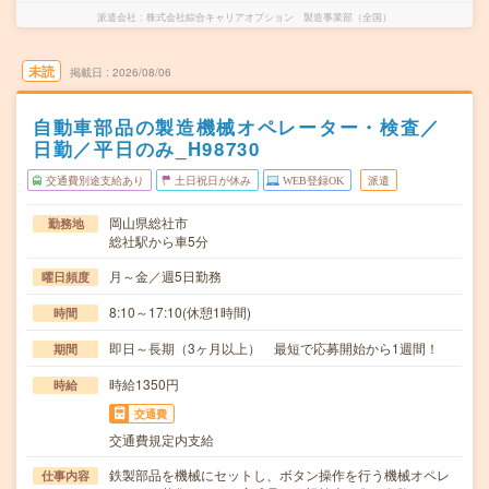
派遣会社
株式会社綜合キャリアオプション 製造事業部（全国）
未読
掲載日
2026/08/06
自動車部品の製造機械オペレーター・検査／
日勤／平日のみ_H98730
交通費別途支給あり
土日祝日が休み
WEB登録OK
派遣
岡山県総社市
勤務地
総社駅から車5分
月～金／週5日勤務
曜日頻度
8:10～17:10(休憩1時間)
時間
即日～長期（3ヶ月以上） 最短で応募開始から1週間！
期間
時給1350円
時給
交通費
交通費規定内支給
鉄製部品を機械にセットし、ボタン操作を行う機械オペレ
仕事内容