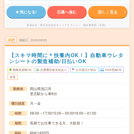
気になる!
応募へ進む
詳しく見る
派遣会社
株式会社綜合キャリアオプション 製造事業部（全国）
未読
掲載日
2026/08/05
【スキマ時間に＊扶養内OK！】自動車ウレタ
ンシートの製造補助/日払いOK
職種未経験OK
交通費別途支給あり
土日祝日が休み
WEB登録OK
派遣
岡山県浅口市
勤務地
里庄駅から車6分
月～金
曜日頻度
08:00～17:0015:00～00:0016:00～01:00
時間
長期でお仕事できる方、大歓迎！
期間
時給1450円
時給