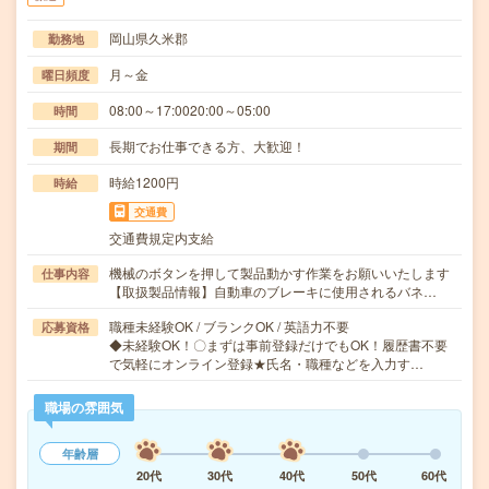
岡山県久米郡
勤務地
月～金
曜日頻度
08:00～17:0020:00～05:00
時間
長期でお仕事できる方、大歓迎！
期間
時給1200円
時給
交通費
交通費規定内支給
機械のボタンを押して製品動かす作業をお願いいたします
仕事内容
【取扱製品情報】自動車のブレーキに使用されるバネ…
職種未経験OK / ブランクOK / 英語力不要
応募資格
◆未経験OK！〇まずは事前登録だけでもOK！履歴書不要
で気軽にオンライン登録★氏名・職種などを入力す…
職場の雰囲気
年齢層
20代
30代
40代
50代
60代