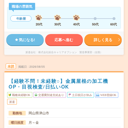
職場の雰囲気
年齢層
20代
30代
40代
50代
60代
気になる!
応募へ進む
詳しく見る
派遣会社
株式会社綜合キャリアオプション 製造事業部（全国）
未読
掲載日
2026/08/05
【経験不問！未経験○】金属屋根の加工機
OP・目視検査/日払いOK
職種未経験OK
交通費別途支給あり
土日祝日が休み
WEB登録OK
派遣
岡山県津山市
勤務地
月～金
曜日頻度