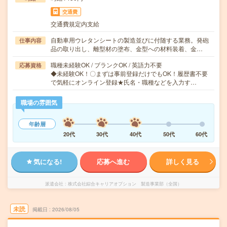
交通費
交通費規定内支給
自動車用ウレタンシートの製造並びに付随する業務。発砲
仕事内容
品の取り出し、離型材の塗布、金型への材料装着、金…
職種未経験OK / ブランクOK / 英語力不要
応募資格
◆未経験OK！〇まずは事前登録だけでもOK！履歴書不要
で気軽にオンライン登録★氏名・職種などを入力す…
職場の雰囲気
年齢層
20代
30代
40代
50代
60代
気になる!
応募へ進む
詳しく見る
派遣会社
株式会社綜合キャリアオプション 製造事業部（全国）
未読
掲載日
2026/08/05