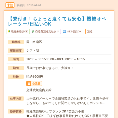
未読
掲載日
2026/08/07
【寮付き！ちょっと遠くても安心】機械オペ
レーター/日払いOK
職種未経験OK
交通費別途支給あり
WEB登録OK
派遣
岡山市南区
勤務地
シフト制
曜日頻度
16:00～00:1500:00～08:1508:00～16:15
時間
長期でお仕事できる方、大歓迎！
期間
時給1600円
時給
交通費
交通費規定内支給
大手原料メーカーで金属粉製造のお仕事です。設備を操作
仕事内容
しながら、ものづくりに関わるやりがいあるポジショ…
職種未経験OK / ブランクOK / 英語力不要
応募資格
◆未経験OK！〇まずは事前登録だけでもOK！履歴書不要