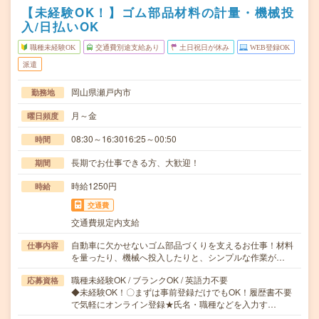
【未経験OK！】ゴム部品材料の計量・機械投
入/日払いOK
職種未経験OK
交通費別途支給あり
土日祝日が休み
WEB登録OK
派遣
岡山県瀬戸内市
勤務地
月～金
曜日頻度
08:30～16:3016:25～00:50
時間
長期でお仕事できる方、大歓迎！
期間
時給1250円
時給
交通費
交通費規定内支給
自動車に欠かせないゴム部品づくりを支えるお仕事！材料
仕事内容
を量ったり、機械へ投入したりと、シンプルな作業が…
職種未経験OK / ブランクOK / 英語力不要
応募資格
◆未経験OK！〇まずは事前登録だけでもOK！履歴書不要
で気軽にオンライン登録★氏名・職種などを入力す…