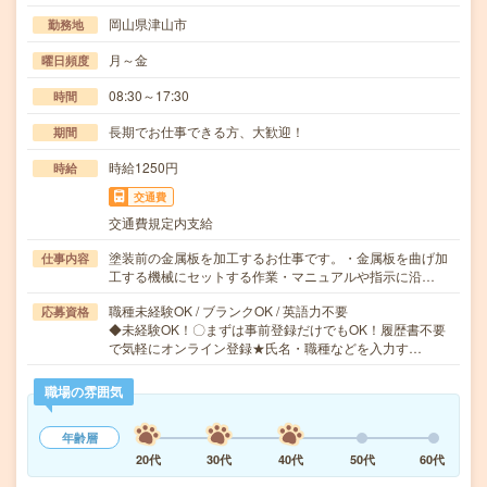
岡山県津山市
勤務地
月～金
曜日頻度
08:30～17:30
時間
長期でお仕事できる方、大歓迎！
期間
時給1250円
時給
交通費
交通費規定内支給
塗装前の金属板を加工するお仕事です。・金属板を曲げ加
仕事内容
工する機械にセットする作業・マニュアルや指示に沿…
職種未経験OK / ブランクOK / 英語力不要
応募資格
◆未経験OK！〇まずは事前登録だけでもOK！履歴書不要
で気軽にオンライン登録★氏名・職種などを入力す…
職場の雰囲気
年齢層
20代
30代
40代
50代
60代