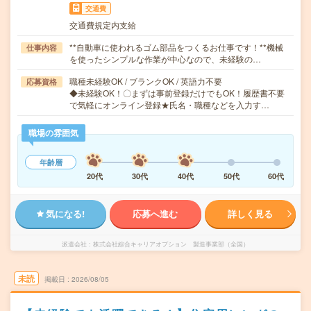
交通費
交通費規定内支給
**自動車に使われるゴム部品をつくるお仕事です！**機械
仕事内容
を使ったシンプルな作業が中心なので、未経験の…
職種未経験OK / ブランクOK / 英語力不要
応募資格
◆未経験OK！〇まずは事前登録だけでもOK！履歴書不要
で気軽にオンライン登録★氏名・職種などを入力す…
職場の雰囲気
年齢層
20代
30代
40代
50代
60代
気になる!
応募へ進む
詳しく見る
派遣会社
株式会社綜合キャリアオプション 製造事業部（全国）
未読
掲載日
2026/08/05