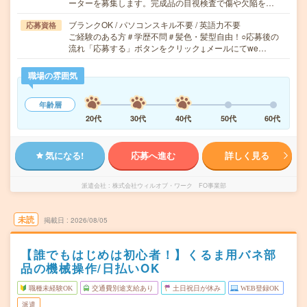
ーターを募集します。完成品の目視検査で傷や欠陥を…
ブランクOK / パソコンスキル不要 / 英語力不要
応募資格
ご経験のある方＃学歴不問＃髪色・髪型自由！○応募後の
流れ「応募する」ボタンをクリック↓メールにてwe…
職場の雰囲気
年齢層
20代
30代
40代
50代
60代
気になる!
応募へ進む
詳しく見る
派遣会社
株式会社ウィルオブ・ワーク FO事業部
未読
掲載日
2026/08/05
【誰でもはじめは初心者！】くるま用バネ部
品の機械操作/日払いOK
職種未経験OK
交通費別途支給あり
土日祝日が休み
WEB登録OK
派遣