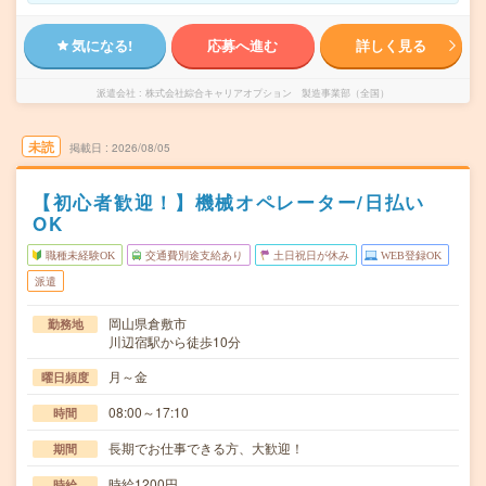
気になる!
応募へ進む
詳しく見る
派遣会社
株式会社綜合キャリアオプション 製造事業部（全国）
未読
掲載日
2026/08/05
【初心者歓迎！】機械オペレーター/日払い
OK
職種未経験OK
交通費別途支給あり
土日祝日が休み
WEB登録OK
派遣
岡山県倉敷市
勤務地
川辺宿駅から徒歩10分
月～金
曜日頻度
08:00～17:10
時間
長期でお仕事できる方、大歓迎！
期間
時給1200円
時給