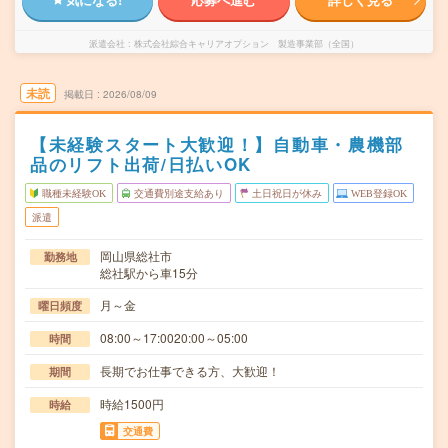
派遣会社
株式会社綜合キャリアオプション 製造事業部（全国）
未読
掲載日
2026/08/09
【未経験スタート大歓迎！】自動車・農機部
品のリフト出荷/日払いOK
職種未経験OK
交通費別途支給あり
土日祝日が休み
WEB登録OK
派遣
岡山県総社市
勤務地
総社駅から車15分
月～金
曜日頻度
08:00～17:0020:00～05:00
時間
長期でお仕事できる方、大歓迎！
期間
時給1500円
時給
交通費