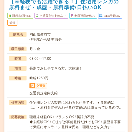
【未経験でも活躍できる！】住宅用レンガの
原料まぜ・成型・原料準備/日払いOK
職種未経験OK
交通費別途支給あり
土日祝日が休み
WEB登録OK
派遣
岡山県備前市
勤務地
伊里駅から徒歩18分
月～金
曜日頻度
08:00～17:00
時間
長期でお仕事できる方、大歓迎！
期間
時給1250円
時給
交通費
交通費規定内支給
住宅用レンガの製造に関わるお仕事です。▼具体的に
仕事内容
は…・原料を混ぜ合わせる作業(配合は決まっているので…
職種未経験OK / ブランクOK / 英語力不要
応募資格
◆未経験OK！〇まずは事前登録だけでもOK！履歴書不要
で気軽にオンライン登録★氏名・職種などを入力す…