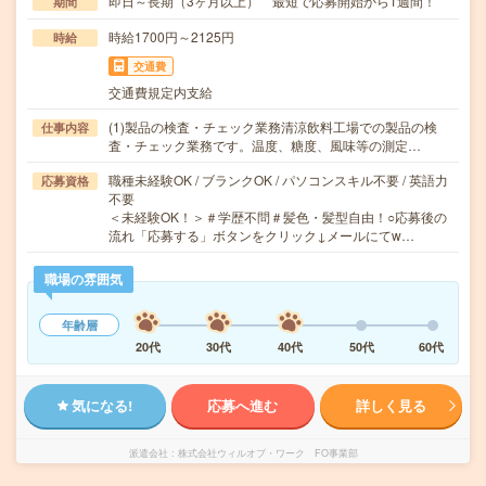
即日～長期（3ヶ月以上） 最短で応募開始から1週間！
期間
時給1700円～2125円
時給
交通費
交通費規定内支給
(1)製品の検査・チェック業務清涼飲料工場での製品の検
仕事内容
査・チェック業務です。温度、糖度、風味等の測定…
職種未経験OK / ブランクOK / パソコンスキル不要 / 英語力
応募資格
不要
＜未経験OK！＞＃学歴不問＃髪色・髪型自由！○応募後の
流れ「応募する」ボタンをクリック↓メールにてw…
職場の雰囲気
年齢層
20代
30代
40代
50代
60代
気になる!
応募へ進む
詳しく見る
派遣会社
株式会社ウィルオブ・ワーク FO事業部