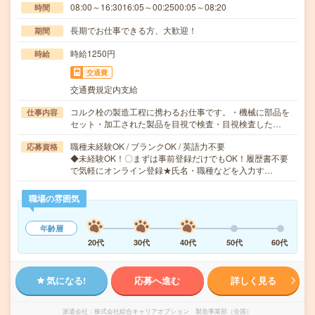
08:00～16:3016:05～00:2500:05～08:20
時間
長期でお仕事できる方、大歓迎！
期間
時給1250円
時給
交通費
交通費規定内支給
コルク栓の製造工程に携わるお仕事です。・機械に部品を
仕事内容
セット・加工された製品を目視で検査・目視検査した…
職種未経験OK / ブランクOK / 英語力不要
応募資格
◆未経験OK！〇まずは事前登録だけでもOK！履歴書不要
で気軽にオンライン登録★氏名・職種などを入力す…
職場の雰囲気
年齢層
20代
30代
40代
50代
60代
気になる!
応募へ進む
詳しく見る
派遣会社
株式会社綜合キャリアオプション 製造事業部（全国）