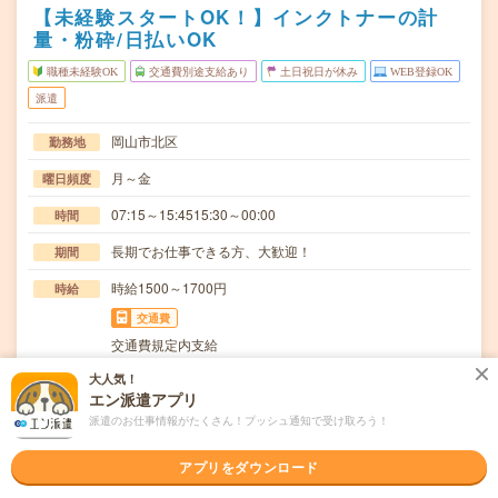
【未経験スタートOK！】インクトナーの計
量・粉砕/日払いOK
職種未経験OK
交通費別途支給あり
土日祝日が休み
WEB登録OK
派遣
岡山市北区
勤務地
月～金
曜日頻度
07:15～15:4515:30～00:00
時間
長期でお仕事できる方、大歓迎！
期間
時給1500～1700円
時給
交通費
交通費規定内支給
大人気！
インクトナーの製造。機械加工オペレーター。材料(粉)の
仕事内容
エン派遣アプリ
計量、投入。2交替→粉砕担当。機械で大まかに計…
派遣のお仕事情報がたくさん！プッシュ通知で受け取ろう！
職種未経験OK / ブランクOK / 英語力不要
応募資格
◆未経験OK！〇まずは事前登録だけでもOK！履歴書不要
アプリをダウンロード
で気軽にオンライン登録★氏名・職種などを入力す…