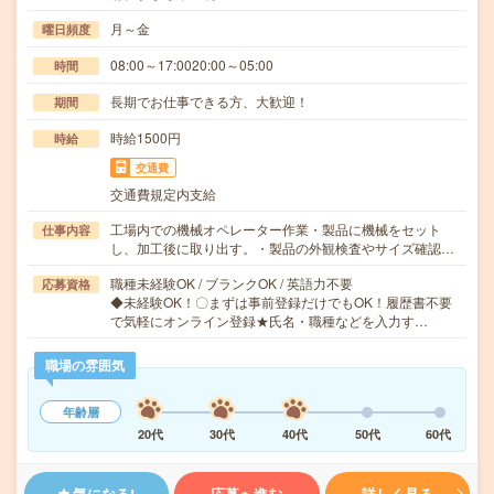
月～金
曜日頻度
08:00～17:0020:00～05:00
時間
長期でお仕事できる方、大歓迎！
期間
時給1500円
時給
交通費
交通費規定内支給
工場内での機械オペレーター作業・製品に機械をセット
仕事内容
し、加工後に取り出す。・製品の外観検査やサイズ確認…
職種未経験OK / ブランクOK / 英語力不要
応募資格
◆未経験OK！〇まずは事前登録だけでもOK！履歴書不要
で気軽にオンライン登録★氏名・職種などを入力す…
職場の雰囲気
年齢層
20代
30代
40代
50代
60代
気になる!
応募へ進む
詳しく見る