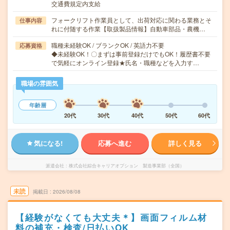
交通費規定内支給
フォークリフト作業員として、出荷対応に関わる業務とそ
仕事内容
れに付随する作業【取扱製品情報】自動車部品・農機…
職種未経験OK / ブランクOK / 英語力不要
応募資格
◆未経験OK！〇まずは事前登録だけでもOK！履歴書不要
で気軽にオンライン登録★氏名・職種などを入力す…
職場の雰囲気
年齢層
20代
30代
40代
50代
60代
気になる!
応募へ進む
詳しく見る
派遣会社
株式会社綜合キャリアオプション 製造事業部（全国）
未読
掲載日
2026/08/08
【経験がなくても大丈夫＊】画面フィルム材
料の補充・検査/日払いOK