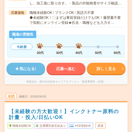
し、加工後に取り出す。・製品の外観検査やサイズ確認…
職種未経験OK / ブランクOK / 英語力不要
応募資格
◆未経験OK！〇まずは事前登録だけでもOK！履歴書不要
で気軽にオンライン登録★氏名・職種などを入力す…
職場の雰囲気
年齢層
20代
30代
40代
50代
60代
気になる!
応募へ進む
詳しく見る
派遣会社
株式会社綜合キャリアオプション 製造事業部（全国）
未読
掲載日
2026/08/05
【未経験の方大歓迎！】インクトナー原料の
計量・投入/日払いOK
職種未経験OK
交通費別途支給あり
WEB登録OK
派遣