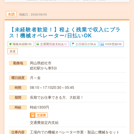
未読
掲載日
2026/08/05
【未経験者歓迎！】程よく残業で収入にプラ
ス！機械オペレーター/日払いOK
職種未経験OK
交通費別途支給あり
土日祝日が休み
WEB登録OK
派遣
岡山県総社市
勤務地
総社駅から車5分
月～金
曜日頻度
08:10～17:1020:30～05:45
時間
長期でお仕事できる方、大歓迎！
期間
時給1300円
時給
交通費
交通費規定内支給
工場内での機械オペレーター作業・製品に機械をセット
仕事内容