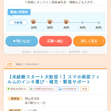
で気軽にオンライン登録★氏名・職種などを入力す…
職場の雰囲気
年齢層
20代
30代
40代
50代
60代
気になる!
応募へ進む
詳しく見る
派遣会社
株式会社綜合キャリアオプション 製造事業部（全国）
未読
掲載日
2026/08/07
【未経験スタート大歓迎！】スマホ画面フィ
ルムのインキ運び・補充・製造サポート
職種未経験OK
交通費別途支給あり
WEB登録OK
派遣
岡山市北区
勤務地
金川駅から---分
シフト制
曜日頻度