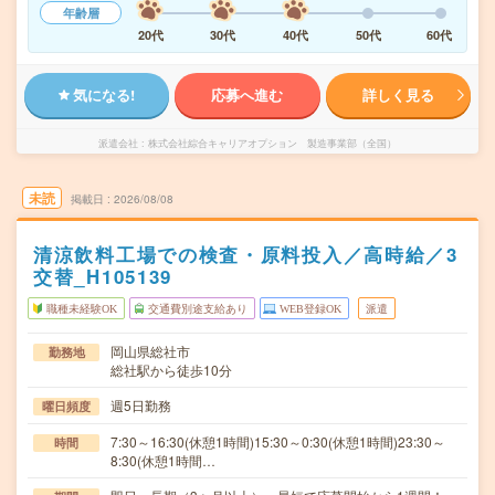
年齢層
20代
30代
40代
50代
60代
気になる!
応募へ進む
詳しく見る
派遣会社
株式会社綜合キャリアオプション 製造事業部（全国）
未読
掲載日
2026/08/08
清涼飲料工場での検査・原料投入／高時給／3
交替_H105139
職種未経験OK
交通費別途支給あり
WEB登録OK
派遣
岡山県総社市
勤務地
総社駅から徒歩10分
週5日勤務
曜日頻度
7:30～16:30(休憩1時間)15:30～0:30(休憩1時間)23:30～
時間
8:30(休憩1時間…