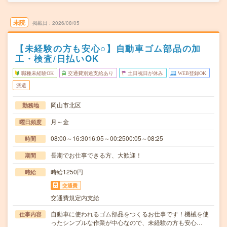
未読
掲載日
2026/08/05
【未経験の方も安心○】自動車ゴム部品の加
工・検査/日払いOK
職種未経験OK
交通費別途支給あり
土日祝日が休み
WEB登録OK
派遣
岡山市北区
勤務地
月～金
曜日頻度
08:00～16:3016:05～00:2500:05～08:25
時間
長期でお仕事できる方、大歓迎！
期間
時給1250円
時給
交通費
交通費規定内支給
自動車に使われるゴム部品をつくるお仕事です！機械を使
仕事内容
ったシンプルな作業が中心なので、未経験の方も安心…