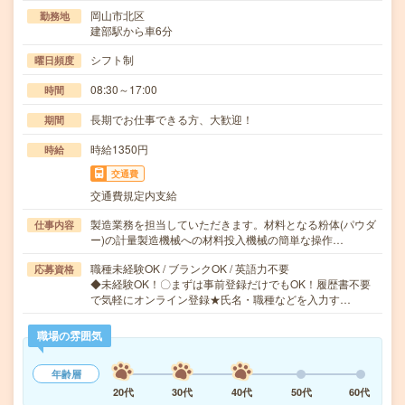
岡山市北区
勤務地
建部駅から車6分
シフト制
曜日頻度
08:30～17:00
時間
長期でお仕事できる方、大歓迎！
期間
時給1350円
時給
交通費
交通費規定内支給
製造業務を担当していただきます。材料となる粉体(パウダ
仕事内容
ー)の計量製造機械への材料投入機械の簡単な操作…
職種未経験OK / ブランクOK / 英語力不要
応募資格
◆未経験OK！〇まずは事前登録だけでもOK！履歴書不要
で気軽にオンライン登録★氏名・職種などを入力す…
職場の雰囲気
年齢層
20代
30代
40代
50代
60代