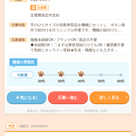
交通費
交通費規定内支給
手のひらサイズの自動車部品を機械にセットし、ボタン操
仕事内容
作で組付けを行うシンプル作業です。機械が組付けた…
職種未経験OK / ブランクOK / 英語力不要
応募資格
◆未経験OK！〇まずは事前登録だけでもOK！履歴書不要
で気軽にオンライン登録★氏名・職種などを入力す…
職場の雰囲気
年齢層
20代
30代
40代
50代
60代
気になる!
応募へ進む
詳しく見る
派遣会社
株式会社綜合キャリアオプション 製造事業部（全国）
未読
掲載日
2026/08/05