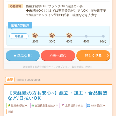
職種未経験OK / ブランクOK / 英語力不要
応募資格
◆未経験OK！〇まずは事前登録だけでもOK！履歴書不要
で気軽にオンライン登録★氏名・職種などを入力す…
職場の雰囲気
年齢層
20代
30代
40代
50代
60代
気になる!
応募へ進む
詳しく見る
派遣会社
株式会社綜合キャリアオプション 製造事業部（全国）
未読
掲載日
2026/08/05
【未経験の方も安心○】組立・加工・食品製造
など/日払いOK
職種未経験OK
交通費別途支給あり
土日祝日が休み
WEB登録OK
派遣