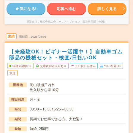
気になる!
応募へ進む
詳しく見る
派遣会社
株式会社綜合キャリアオプション 製造事業部（全国）
未読
掲載日
2026/08/05
【未経験OK！ビギナー活躍中！】自動車ゴム
部品の機械セット・検査/日払いOK
職種未経験OK
交通費別途支給あり
土日祝日が休み
WEB登録OK
派遣
岡山県瀬戸内市
勤務地
邑久駅から車10分
月～金
曜日頻度
08:00～16:3016:25～00:50
時間
長期でお仕事できる方、大歓迎！
期間
時給1250円
時給