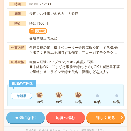
08:30～17:30
時間
長期でお仕事できる方、大歓迎！
期間
時給1300円
時給
交通費
交通費規定内支給
金属屋根の加工機オペレーター金属屋根を加工する機械か
仕事内容
ら出てくる製品を梱包する作業。二人一組でモクモク…
職種未経験OK / ブランクOK / 英語力不要
応募資格
◆未経験OK！〇まずは事前登録だけでもOK！履歴書不要
で気軽にオンライン登録★氏名・職種などを入力す…
職場の雰囲気
年齢層
20代
30代
40代
50代
60代
気になる!
応募へ進む
詳しく見る
派遣会社
株式会社綜合キャリアオプション 製造事業部（全国）