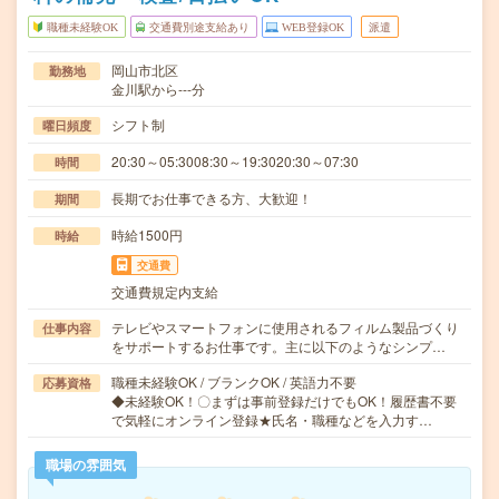
職種未経験OK
交通費別途支給あり
WEB登録OK
派遣
岡山市北区
勤務地
金川駅から---分
シフト制
曜日頻度
20:30～05:3008:30～19:3020:30～07:30
時間
長期でお仕事できる方、大歓迎！
期間
時給1500円
時給
交通費
交通費規定内支給
テレビやスマートフォンに使用されるフィルム製品づくり
仕事内容
をサポートするお仕事です。主に以下のようなシンプ…
職種未経験OK / ブランクOK / 英語力不要
応募資格
◆未経験OK！〇まずは事前登録だけでもOK！履歴書不要
で気軽にオンライン登録★氏名・職種などを入力す…
職場の雰囲気