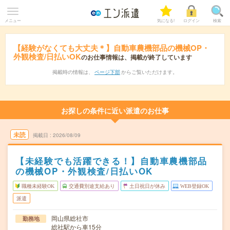
メニュー
気になる!
ログイン
検索
【経験がなくても大丈夫＊】自動車農機部品の機械OP・
外観検査/日払いOK
のお仕事情報は、掲載が終了しています
掲載時の情報は、
ページ下部
からご覧いただけます。
お探しの条件に近い派遣のお仕事
未読
掲載日
2026/08/09
【未経験でも活躍できる！】自動車農機部品
の機械OP・外観検査/日払いOK
職種未経験OK
交通費別途支給あり
土日祝日が休み
WEB登録OK
派遣
岡山県総社市
勤務地
総社駅から車15分