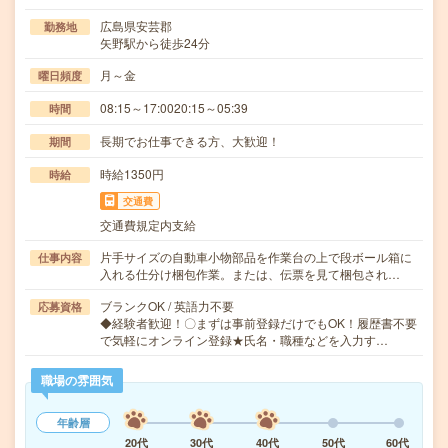
広島県安芸郡
勤務地
矢野駅から徒歩24分
月～金
曜日頻度
08:15～17:0020:15～05:39
時間
長期でお仕事できる方、大歓迎！
期間
時給1350円
時給
交通費
交通費規定内支給
片手サイズの自動車小物部品を作業台の上で段ボール箱に
仕事内容
入れる仕分け梱包作業。または、伝票を見て梱包され…
ブランクOK / 英語力不要
応募資格
◆経験者歓迎！〇まずは事前登録だけでもOK！履歴書不要
で気軽にオンライン登録★氏名・職種などを入力す…
職場の雰囲気
年齢層
20代
30代
40代
50代
60代