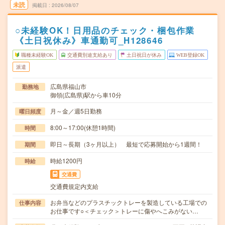
未読
掲載日
2026/08/07
○未経験OK！日用品のチェック・梱包作業
《土日祝休み》車通勤可_H128646
職種未経験OK
交通費別途支給あり
土日祝日が休み
WEB登録OK
派遣
広島県福山市
勤務地
御領(広島県)駅から車10分
月～金／週5日勤務
曜日頻度
8:00～17:00(休憩1時間)
時間
即日～長期（3ヶ月以上） 最短で応募開始から1週間！
期間
時給1200円
時給
交通費
交通費規定内支給
お弁当などのプラスチックトレーを製造している工場での
仕事内容
お仕事です○＜チェック＞トレーに傷やへこみがない…