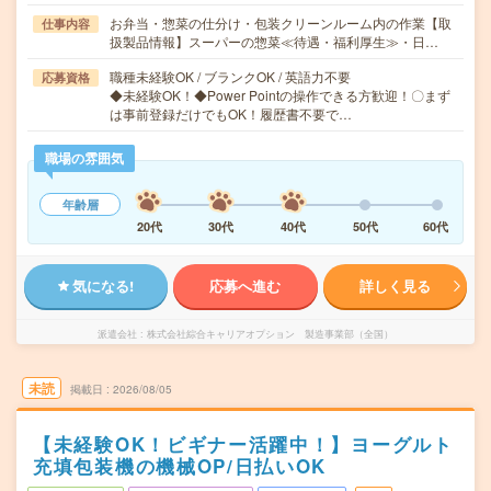
お弁当・惣菜の仕分け・包装クリーンルーム内の作業【取
仕事内容
扱製品情報】スーパーの惣菜≪待遇・福利厚生≫・日…
職種未経験OK / ブランクOK / 英語力不要
応募資格
◆未経験OK！◆Power Pointの操作できる方歓迎！〇まず
は事前登録だけでもOK！履歴書不要で…
職場の雰囲気
年齢層
20代
30代
40代
50代
60代
気になる!
応募へ進む
詳しく見る
派遣会社
株式会社綜合キャリアオプション 製造事業部（全国）
未読
掲載日
2026/08/05
【未経験OK！ビギナー活躍中！】ヨーグルト
充填包装機の機械OP/日払いOK