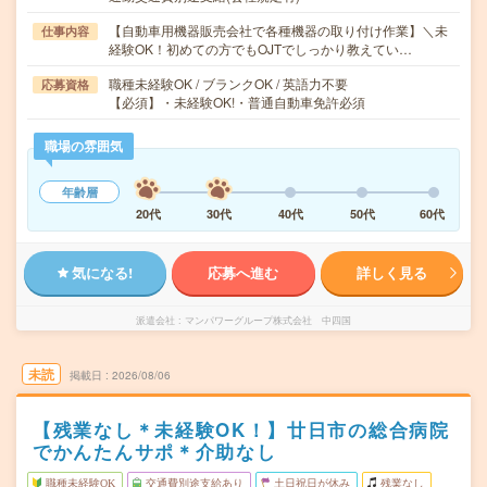
【自動車用機器販売会社で各種機器の取り付け作業】＼未
仕事内容
経験OK！初めての方でもOJTでしっかり教えてい…
職種未経験OK / ブランクOK / 英語力不要
応募資格
【必須】・未経験OK!・普通自動車免許必須
職場の雰囲気
年齢層
20代
30代
40代
50代
60代
気になる!
応募へ進む
詳しく見る
派遣会社
マンパワーグループ株式会社 中四国
未読
掲載日
2026/08/06
【残業なし＊未経験OK！】廿日市の総合病院
でかんたんサポ＊介助なし
職種未経験OK
交通費別途支給あり
土日祝日が休み
残業なし