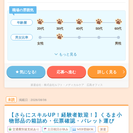
職場の雰囲気
年齢層
20代
30代
40代
50代
60代
男女比率
女性
男性
もっと見る
気になる!
応募へ進む
詳しく見る
派遣会社
株式会社ルフト・メディカルケア 広島オフィス
未読
掲載日
2026/08/06
【さらにスキルUP！経験者歓迎！】くるま小
物部品の箱詰め・伝票確認・パレット運び
交通費別途支給あり
土日祝日が休み
WEB登録OK
派遣