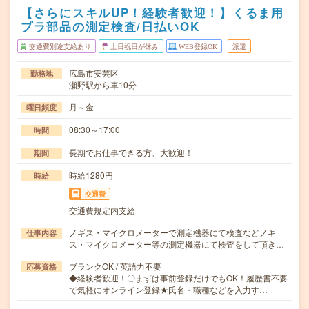
【さらにスキルUP！経験者歓迎！】くるま用
プラ部品の測定検査/日払いOK
交通費別途支給あり
土日祝日が休み
WEB登録OK
派遣
広島市安芸区
勤務地
瀬野駅から車10分
月～金
曜日頻度
08:30～17:00
時間
長期でお仕事できる方、大歓迎！
期間
時給1280円
時給
交通費
交通費規定内支給
ノギス・マイクロメーターで測定機器にて検査などノギ
仕事内容
ス・マイクロメーター等の測定機器にて検査をして頂き…
ブランクOK / 英語力不要
応募資格
◆経験者歓迎！〇まずは事前登録だけでもOK！履歴書不要
で気軽にオンライン登録★氏名・職種などを入力す…