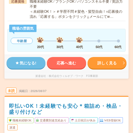
職種未経験OK / ブランクOK / パソコンスキル不要 / 英語力
応募資格
不要
＜未経験OK！＞＃学歴不問＃髪色・髪型自由！○応募後の
流れ「応募する」ボタンをクリック↓メールにてw…
職場の雰囲気
年齢層
20代
30代
40代
50代
60代
気になる!
応募へ進む
詳しく見る
派遣会社
株式会社ウィルオブ・ワーク FO事業部
未読
掲載日
2026/08/07
即払いOK！未経験でも安心＊箱詰め・検品・
盛り付けなど
職種未経験OK
交通費別途支給あり
土日祝日が休み
WEB登録OK
派遣