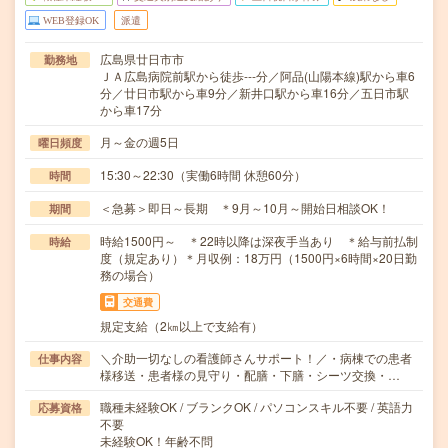
WEB登録OK
派遣
広島県廿日市市
勤務地
ＪＡ広島病院前駅から徒歩---分／阿品(山陽本線)駅から車6
分／廿日市駅から車9分／新井口駅から車16分／五日市駅
から車17分
月～金の週5日
曜日頻度
15:30～22:30（実働6時間 休憩60分）
時間
＜急募＞即日～長期 ＊9月～10月～開始日相談OK！
期間
時給1500円～ ＊22時以降は深夜手当あり ＊給与前払制
時給
度（規定あり）＊月収例：18万円（1500円×6時間×20日勤
務の場合）
交通費
規定支給（2㎞以上で支給有）
＼介助一切なしの看護師さんサポート！／・病棟での患者
仕事内容
様移送・患者様の見守り・配膳・下膳・シーツ交換・…
職種未経験OK / ブランクOK / パソコンスキル不要 / 英語力
応募資格
不要
未経験OK！年齢不問