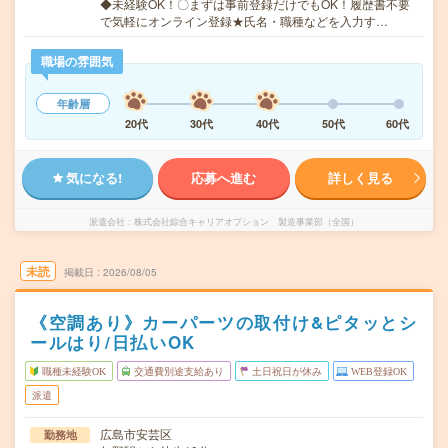
◆未経験OK！〇まずは事前登録だけでもOK！履歴書不要
で気軽にオンライン登録★氏名・職種などを入力す…
職場の雰囲気
年齢層
20代
30代
40代
50代
60代
気になる!
応募へ進む
詳しく見る
派遣会社
株式会社綜合キャリアオプション 製造事業部（全国）
未読
掲載日
2026/08/05
《空調あり》カーパーツの取付け&ピタッとシ
ールはり/日払いOK
職種未経験OK
交通費別途支給あり
土日祝日が休み
WEB登録OK
派遣
広島市安芸区
勤務地