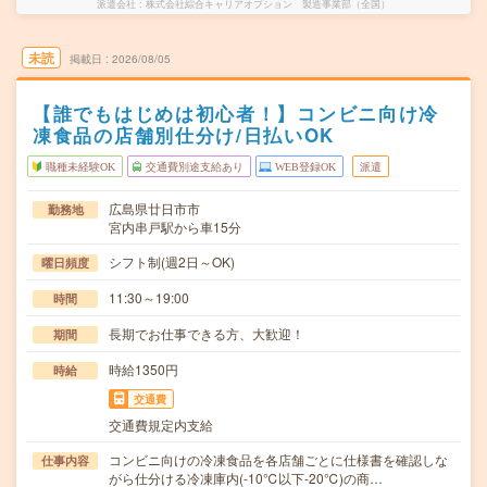
派遣会社
株式会社綜合キャリアオプション 製造事業部（全国）
未読
掲載日
2026/08/05
【誰でもはじめは初心者！】コンビニ向け冷
凍食品の店舗別仕分け/日払いOK
職種未経験OK
交通費別途支給あり
WEB登録OK
派遣
広島県廿日市市
勤務地
宮内串戸駅から車15分
シフト制(週2日～OK)
曜日頻度
11:30～19:00
時間
長期でお仕事できる方、大歓迎！
期間
時給1350円
時給
交通費
交通費規定内支給
コンビニ向けの冷凍食品を各店舗ごとに仕様書を確認しな
仕事内容
がら仕分ける冷凍庫内(-10℃以下-20℃)の商…