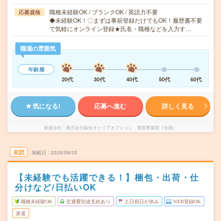
職種未経験OK / ブランクOK / 英語力不要
応募資格
◆未経験OK！〇まずは事前登録だけでもOK！履歴書不要
で気軽にオンライン登録★氏名・職種などを入力す…
職場の雰囲気
年齢層
20代
30代
40代
50代
60代
気になる!
応募へ進む
詳しく見る
派遣会社
株式会社綜合キャリアオプション 製造事業部（全国）
未読
掲載日
2026/08/05
【未経験でも活躍できる！】梱包・出荷・仕
分けなど/日払いOK
職種未経験OK
交通費別途支給あり
土日祝日が休み
WEB登録OK
派遣