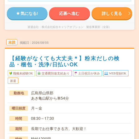
気になる!
応募へ進む
詳しく見る
派遣会社
株式会社綜合キャリアオプション 製造事業部（全国）
未読
掲載日
2026/08/05
【経験がなくても大丈夫＊】粉末だしの検
品・梱包・洗浄/日払いOK
職種未経験OK
交通費別途支給あり
土日祝日が休み
WEB登録OK
派遣
広島県山県郡
勤務地
あき亀山駅から車54分
月～金
曜日頻度
08:30～17:30
時間
長期でお仕事できる方、大歓迎！
期間
時給1200円
時給