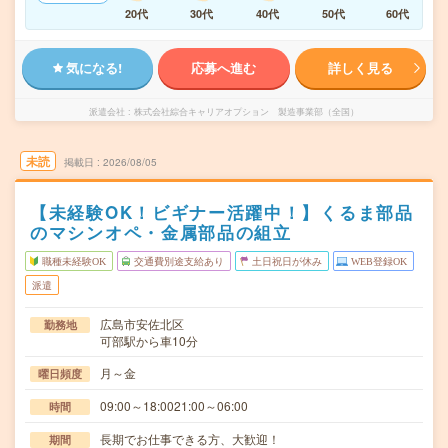
20代
30代
40代
50代
60代
気になる!
応募へ進む
詳しく見る
派遣会社
株式会社綜合キャリアオプション 製造事業部（全国）
未読
掲載日
2026/08/05
【未経験OK！ビギナー活躍中！】くるま部品
のマシンオペ・金属部品の組立
職種未経験OK
交通費別途支給あり
土日祝日が休み
WEB登録OK
派遣
広島市安佐北区
勤務地
可部駅から車10分
月～金
曜日頻度
09:00～18:0021:00～06:00
時間
長期でお仕事できる方、大歓迎！
期間