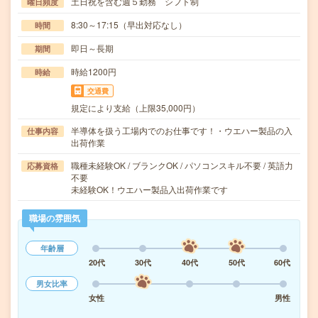
土日祝を含む週５勤務 シフト制
曜日頻度
8:30～17:15（早出対応なし）
時間
即日～長期
期間
時給1200円
時給
交通費
規定により支給（上限35,000円）
半導体を扱う工場内でのお仕事です！・ウエハー製品の入
仕事内容
出荷作業
職種未経験OK / ブランクOK / パソコンスキル不要 / 英語力
応募資格
不要
未経験OK！ウエハー製品入出荷作業です
職場の雰囲気
年齢層
20代
30代
40代
50代
60代
男女比率
女性
男性