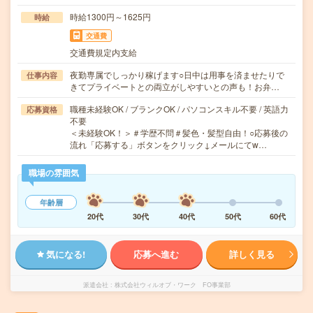
時給1300円～1625円
時給
交通費
交通費規定内支給
夜勤専属でしっかり稼げます○日中は用事を済ませたりで
仕事内容
きてプライベートとの両立がしやすいとの声も！お弁…
職種未経験OK / ブランクOK / パソコンスキル不要 / 英語力
応募資格
不要
＜未経験OK！＞＃学歴不問＃髪色・髪型自由！○応募後の
流れ「応募する」ボタンをクリック↓メールにてw…
職場の雰囲気
年齢層
20代
30代
40代
50代
60代
気になる!
応募へ進む
詳しく見る
派遣会社
株式会社ウィルオブ・ワーク FO事業部