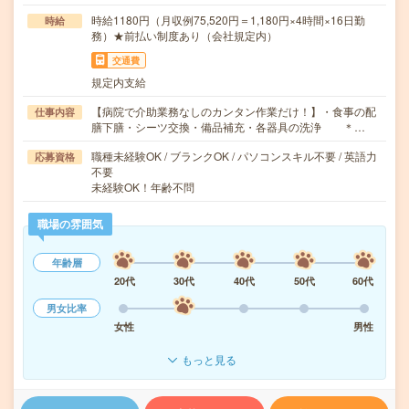
時給1180円（月収例75,520円＝1,180円×4時間×16日勤
時給
務）★前払い制度あり（会社規定内）
交通費
規定内支給
【病院で介助業務なしのカンタン作業だけ！】・食事の配
仕事内容
膳下膳・シーツ交換・備品補充・各器具の洗浄 ＊…
職種未経験OK / ブランクOK / パソコンスキル不要 / 英語力
応募資格
不要
未経験OK！年齢不問
職場の雰囲気
年齢層
20代
30代
40代
50代
60代
男女比率
女性
男性
もっと見る