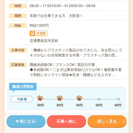
08:00～17:0016:00～01:0000:00～09:00
時間
長期でお仕事できる方、大歓迎！
期間
時給1300円
時給
交通費
交通費規定内支給
・機械からプラスチック製品が出てきたら、光を照らして
仕事内容
キズがないか目視検査する作業・プラスチック製の窓…
職種未経験OK / ブランクOK / 英語力不要
応募資格
◆未経験OK！〇まずは事前登録だけでもOK！履歴書不要
で気軽にオンライン登録★氏名・職種などを入力す…
職場の雰囲気
年齢層
20代
30代
40代
50代
60代
気になる!
応募へ進む
詳しく見る