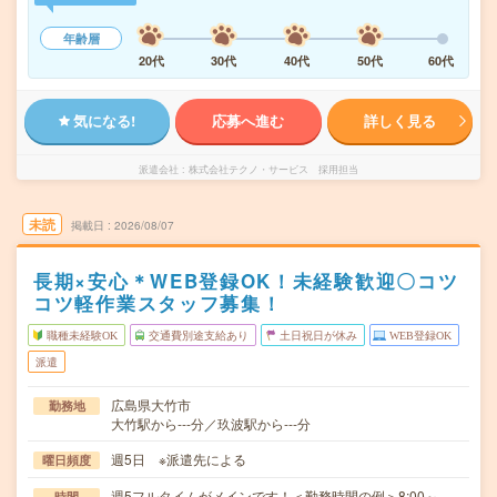
年齢層
20代
30代
40代
50代
60代
気になる!
応募へ進む
詳しく見る
派遣会社
株式会社テクノ・サービス 採用担当
未読
掲載日
2026/08/07
長期×安心＊WEB登録OK！未経験歓迎〇コツ
コツ軽作業スタッフ募集！
職種未経験OK
交通費別途支給あり
土日祝日が休み
WEB登録OK
派遣
広島県大竹市
勤務地
大竹駅から---分／玖波駅から---分
週5日 ※派遣先による
曜日頻度
週5フルタイムがメインです！＜勤務時間の例＞8:00～
時間