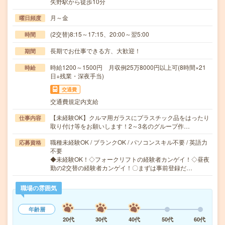
矢野駅から徒歩10分
月～金
曜日頻度
(2交替)8:15～17:15、20:00～翌5:00
時間
長期でお仕事できる方、大歓迎！
期間
時給1200～1500円 月収例25万8000円以上可(8時間×21
時給
日+残業・深夜手当)
交通費
交通費規定内支給
【未経験OK】クルマ用ガラスにプラスチック品をはったり
仕事内容
取り付け等をお願いします！2～3名のグループ作…
職種未経験OK / ブランクOK / パソコンスキル不要 / 英語力
応募資格
不要
◆未経験OK！◇フォークリフトの経験者カンゲイ！◇昼夜
勤の2交替の経験者カンゲイ！〇まずは事前登録だ…
職場の雰囲気
年齢層
20代
30代
40代
50代
60代