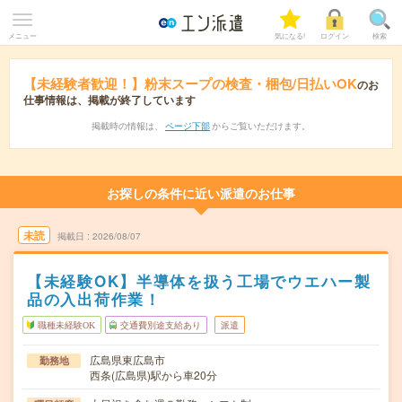
メニュー
気になる!
ログイン
検索
【未経験者歓迎！】粉末スープの検査・梱包/日払いOK
のお
仕事情報は、掲載が終了しています
掲載時の情報は、
ページ下部
からご覧いただけます。
お探しの条件に近い派遣のお仕事
未読
掲載日
2026/08/07
【未経験OK】半導体を扱う工場でウエハー製
品の入出荷作業！
職種未経験OK
交通費別途支給あり
派遣
広島県東広島市
勤務地
西条(広島県)駅から車20分