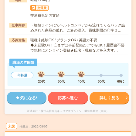
交通費
交通費規定内支給
・梱包ラインにてベルトコンベアから流れてくるパック詰
仕事内容
めされた商品の破れ、ごみの混入、賞味期限の印字ミ…
職種未経験OK / ブランクOK / 英語力不要
応募資格
◆未経験OK！〇まずは事前登録だけでもOK！履歴書不要
で気軽にオンライン登録★氏名・職種などを入力す…
職場の雰囲気
年齢層
20代
30代
40代
50代
60代
気になる!
応募へ進む
詳しく見る
派遣会社
株式会社綜合キャリアオプション 製造事業部（全国）
未読
掲載日
2026/08/05