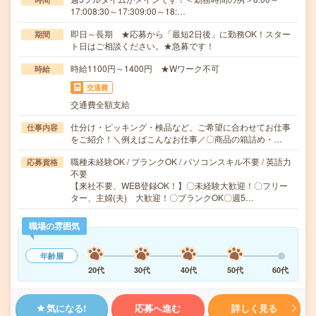
17:008:30～17:309:00～18:…
即日～長期 ★応募から「最短2日後」に勤務OK！スター
期間
ト日はご相談ください。★急募です！
時給1100円～1400円 ★Wワーク不可
時給
交通費
交通費全額支給
仕分け・ピッキング・検品など、ご希望に合わせてお仕事
仕事内容
をご紹介！＼例えばこんなお仕事／〇商品の箱詰め・…
職種未経験OK / ブランクOK / パソコンスキル不要 / 英語力
応募資格
不要
【来社不要、WEB登録OK！】〇未経験大歓迎！〇フリー
ター、主婦(夫) 大歓迎！〇ブランクOK〇週5…
職場の雰囲気
年齢層
20代
30代
40代
50代
60代
気になる!
応募へ進む
詳しく見る