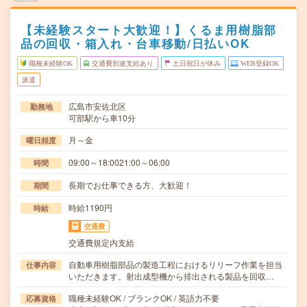
【未経験スタート大歓迎！】くるま用樹脂部
品の回収・箱入れ・台車移動/日払いOK
職種未経験OK
交通費別途支給あり
土日祝日が休み
WEB登録OK
派遣
広島市安佐北区
勤務地
可部駅から車10分
月～金
曜日頻度
09:00～18:0021:00～06:00
時間
長期でお仕事できる方、大歓迎！
期間
時給1190円
時給
交通費
交通費規定内支給
自動車用樹脂部品の製造工程におけるリリーフ作業を担当
仕事内容
いただきます。射出成型機から排出される製品を回収…
職種未経験OK / ブランクOK / 英語力不要
応募資格