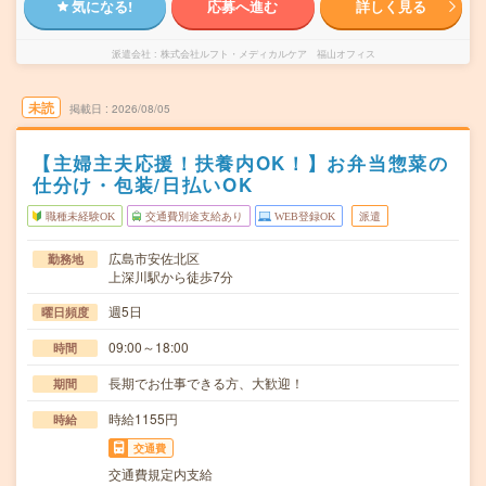
気になる!
応募へ進む
詳しく見る
派遣会社
株式会社ルフト・メディカルケア 福山オフィス
未読
掲載日
2026/08/05
【主婦主夫応援！扶養内OK！】お弁当惣菜の
仕分け・包装/日払いOK
職種未経験OK
交通費別途支給あり
WEB登録OK
派遣
広島市安佐北区
勤務地
上深川駅から徒歩7分
週5日
曜日頻度
09:00～18:00
時間
長期でお仕事できる方、大歓迎！
期間
時給1155円
時給
交通費
交通費規定内支給