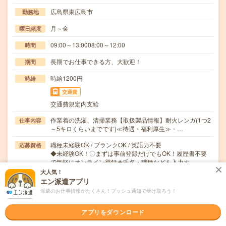
広島県東広島市
勤務地
月～金
曜日頻度
09:00～13:0008:00～12:00
時間
長期でお仕事できる方、大歓迎！
期間
時給1200円
時給
交通費
交通費規定内支給
作業着の洗濯、清掃業務【取扱製品情報】耐火レンガ(1つ2
仕事内容
～5キロくらいまでです)≪待遇・福利厚生≫・…
職種未経験OK / ブランクOK / 英語力不要
応募資格
◆未経験OK！〇まずは事前登録だけでもOK！履歴書不要
で気軽にオンライン登録★氏名・職種などを入力す…
大人気！
エン派遣アプリ
職場の雰囲気
派遣のお仕事情報がたくさん！プッシュ通知で受け取ろう！
年齢層
アプリをダウンロード
20代
30代
40代
50代
60代