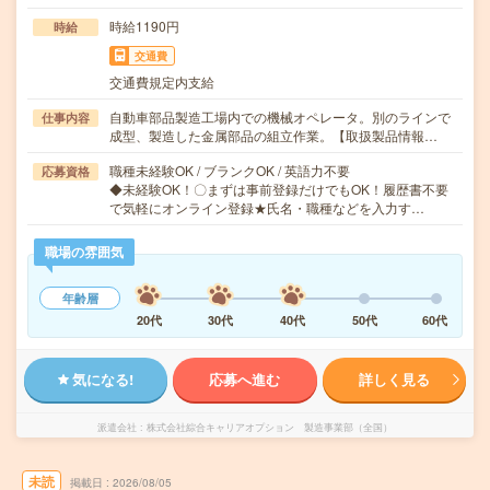
時給1190円
時給
交通費
交通費規定内支給
自動車部品製造工場内での機械オペレータ。別のラインで
仕事内容
成型、製造した金属部品の組立作業。【取扱製品情報…
職種未経験OK / ブランクOK / 英語力不要
応募資格
◆未経験OK！〇まずは事前登録だけでもOK！履歴書不要
で気軽にオンライン登録★氏名・職種などを入力す…
職場の雰囲気
年齢層
20代
30代
40代
50代
60代
気になる!
応募へ進む
詳しく見る
派遣会社
株式会社綜合キャリアオプション 製造事業部（全国）
未読
掲載日
2026/08/05