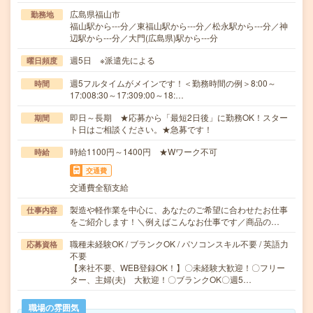
広島県福山市
勤務地
福山駅から---分／東福山駅から---分／松永駅から---分／神
辺駅から---分／大門(広島県)駅から---分
週5日 ※派遣先による
曜日頻度
週5フルタイムがメインです！＜勤務時間の例＞8:00～
時間
17:008:30～17:309:00～18:…
即日～長期 ★応募から「最短2日後」に勤務OK！スター
期間
ト日はご相談ください。★急募です！
時給1100円～1400円 ★Wワーク不可
時給
交通費
交通費全額支給
製造や軽作業を中心に、あなたのご希望に合わせたお仕事
仕事内容
をご紹介します！＼例えばこんなお仕事です／商品の…
職種未経験OK / ブランクOK / パソコンスキル不要 / 英語力
応募資格
不要
【来社不要、WEB登録OK！】〇未経験大歓迎！〇フリー
ター、主婦(夫) 大歓迎！〇ブランクOK〇週5…
職場の雰囲気