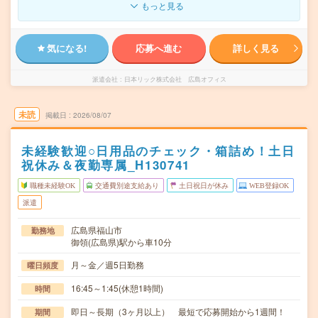
もっと見る
気になる!
応募へ進む
詳しく見る
派遣会社
日本リック株式会社 広島オフィス
未読
掲載日
2026/08/07
未経験歓迎○日用品のチェック・箱詰め！土日
祝休み＆夜勤専属_H130741
職種未経験OK
交通費別途支給あり
土日祝日が休み
WEB登録OK
派遣
広島県福山市
勤務地
御領(広島県)駅から車10分
月～金／週5日勤務
曜日頻度
16:45～1:45(休憩1時間)
時間
即日～長期（3ヶ月以上） 最短で応募開始から1週間！
期間