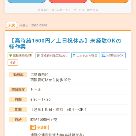
派遣会社
株式会社テクノ・サービス 採用担当
未読
掲載日
2026/08/06
【高時給1500円／土日祝休み】未経験OKの
軽作業
職種未経験OK
交通費別途支給あり
土日祝日が休み
WEB登録OK
派遣
広島市西区
勤務地
西観音町駅から徒歩10分
月～金
曜日頻度
8:30～17:30
時間
【急募】即日～長期 ※8月～OK！
期間
時給1500円＋交
時給
交通費
通勤交通費別途支給(会社規定有)