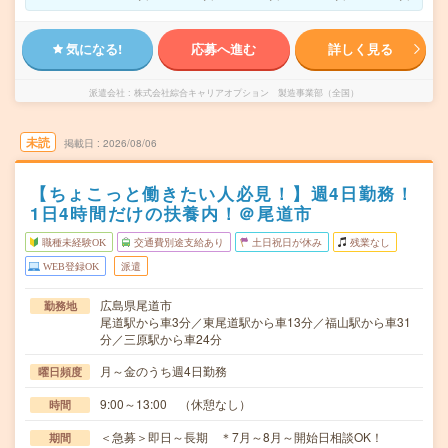
気になる!
応募へ進む
詳しく見る
派遣会社
株式会社綜合キャリアオプション 製造事業部（全国）
未読
掲載日
2026/08/06
【ちょこっと働きたい人必見！】週4日勤務！
1日4時間だけの扶養内！＠尾道市
職種未経験OK
交通費別途支給あり
土日祝日が休み
残業なし
WEB登録OK
派遣
広島県尾道市
勤務地
尾道駅から車3分／東尾道駅から車13分／福山駅から車31
分／三原駅から車24分
月～金のうち週4日勤務
曜日頻度
9:00～13:00 （休憩なし）
時間
＜急募＞即日～長期 ＊7月～8月～開始日相談OK！
期間