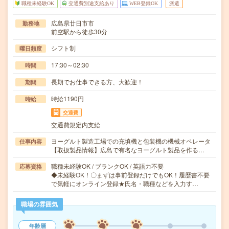
職種未経験OK
交通費別途支給あり
WEB登録OK
派遣
広島県廿日市市
勤務地
前空駅から徒歩30分
シフト制
曜日頻度
17:30～02:30
時間
長期でお仕事できる方、大歓迎！
期間
時給1190円
時給
交通費
交通費規定内支給
ヨーグルト製造工場での充填機と包装機の機械オペレータ
仕事内容
【取扱製品情報】広島で有名なヨーグルト製品を作る…
職種未経験OK / ブランクOK / 英語力不要
応募資格
◆未経験OK！〇まずは事前登録だけでもOK！履歴書不要
で気軽にオンライン登録★氏名・職種などを入力す…
職場の雰囲気
年齢層