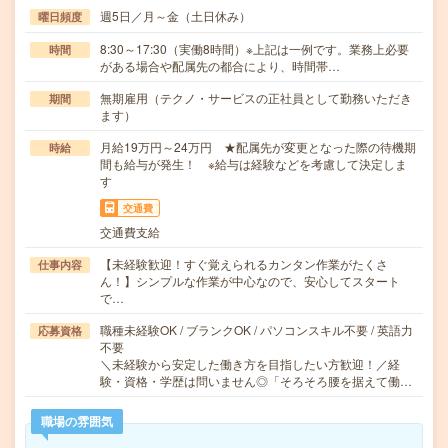
週5日／月～金（土日休み）
曜日頻度
8:30～17:30（実働8時間）※上記は一例です。業務上必要
時間
がある場合や配属先の都合により、時間帯…
無期雇用（テクノ・サービスの正社員として勤務いただき
期間
ます）
月給19万円～24万円 ★配属先が変更となった際の待機期
時給
間も給与が発生！ ※給与は経験などを考慮して決定しま
す
交通費
交通費支給
【未経験歓迎！すぐ覚えられるカンタン作業がたくさ
仕事内容
ん！】シンプルな作業が中心なので、安心してスタート
で…
職種未経験OK / ブランクOK / パソコンスキル不要 / 英語力
応募資格
不要
＼未経験から安定した働き方を目指したい方歓迎！／経
験・資格・学歴は問いません◎「そろそろ腰を据えて働…
職場の雰囲気