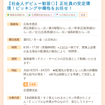
【社会人デビュー歓迎〇】正社員の安定環
境！ピッキングや梱包をお任せ！
職種未経験OK
交通費別途支給あり
土日祝日が休み
派遣
広島市西区
勤務地
西広島駅から---分／横川駅駅から---分／草津(広島県)駅か
ら---分／古江(広島県)駅から---分／福島町駅から---分
週5日／月～金（土日休み）
曜日頻度
8:30～17:30（実働8時間）※上記は一例です。業務上必要
時間
がある場合や配属先の都合により、時間帯…
無期雇用（テクノ・サービスの正社員として勤務いただき
期間
ます）
月給19万円～24万円 ★配属先が変更となった際の待機期
時給
間も給与が発生！ ※給与は経験などを考慮して決定しま
す
交通費
交通費支給
【未経験歓迎！すぐ覚えられるカンタン作業がたくさ
仕事内容
ん！】シンプルな作業が中心なので、安心してスタート