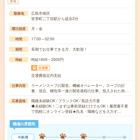
派遣
広島市南区
勤務地
皆実町二丁目駅から徒歩2分
月～金
曜日頻度
17:00～02:00
時間
長期でお仕事できる方、大歓迎！
期間
時給1600～2000円
時給
交通費
交通費規定内支給
ラーメンスープの製造。機械オペレーター。スープの計
仕事内容
量、混合、梱包等一連の製造過程の仕事。投入された粉…
職種未経験OK / ブランクOK / 英語力不要
応募資格
◆未経験OK！〇まずは事前登録だけでもOK！履歴書不要
で気軽にオンライン登録★氏名・職種などを入力す…
職場の雰囲気
年齢層