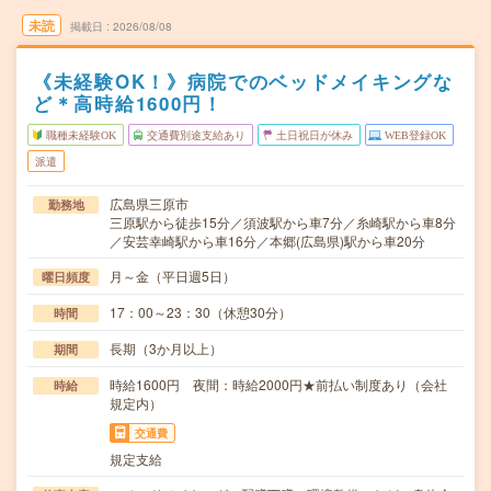
未読
掲載日
2026/08/08
《未経験OK！》病院でのベッドメイキングな
ど＊高時給1600円！
職種未経験OK
交通費別途支給あり
土日祝日が休み
WEB登録OK
派遣
広島県三原市
勤務地
三原駅から徒歩15分／須波駅から車7分／糸崎駅から車8分
／安芸幸崎駅から車16分／本郷(広島県)駅から車20分
月～金（平日週5日）
曜日頻度
17：00～23：30（休憩30分）
時間
長期（3か月以上）
期間
時給1600円 夜間：時給2000円★前払い制度あり（会社
時給
規定内）
交通費
規定支給