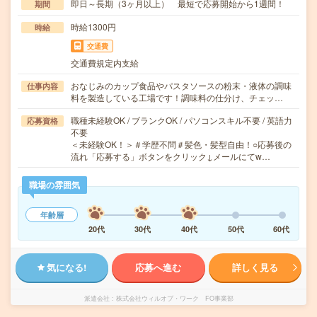
即日～長期（3ヶ月以上） 最短で応募開始から1週間！
期間
時給1300円
時給
交通費
交通費規定内支給
おなじみのカップ食品やパスタソースの粉末・液体の調味
仕事内容
料を製造している工場です！調味料の仕分け、チェッ…
職種未経験OK / ブランクOK / パソコンスキル不要 / 英語力
応募資格
不要
＜未経験OK！＞＃学歴不問＃髪色・髪型自由！○応募後の
流れ「応募する」ボタンをクリック↓メールにてw…
職場の雰囲気
年齢層
20代
30代
40代
50代
60代
気になる!
応募へ進む
詳しく見る
派遣会社
株式会社ウィルオブ・ワーク FO事業部