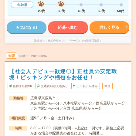
年齢層
20代
30代
40代
50代
60代
気になる!
応募へ進む
詳しく見る
派遣会社
株式会社テクノ・サービス（無期雇用派遣）
未読
掲載日
2026/08/07
【社会人デビュー歓迎〇】正社員の安定環
境！ピッキングや梱包をお任せ！
職種未経験OK
交通費別途支給あり
土日祝日が休み
派遣
広島県東広島市
勤務地
東広島駅から---分／八本松駅から---分／西高屋駅から---分
／河内駅から---分／入野(広島県)駅から---分
週5日／月～金（土日休み）
曜日頻度
8:30～17:30（実働8時間）※上記は一例です。業務上必要
時間
がある場合や配属先の都合により、時間帯…