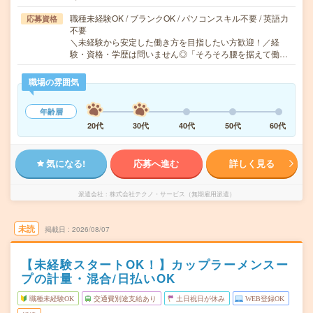
職種未経験OK / ブランクOK / パソコンスキル不要 / 英語力
応募資格
不要
＼未経験から安定した働き方を目指したい方歓迎！／経
験・資格・学歴は問いません◎「そろそろ腰を据えて働…
職場の雰囲気
年齢層
20代
30代
40代
50代
60代
気になる!
応募へ進む
詳しく見る
派遣会社
株式会社テクノ・サービス（無期雇用派遣）
未読
掲載日
2026/08/07
【未経験スタートOK！】カップラーメンスー
プの計量・混合/日払いOK
職種未経験OK
交通費別途支給あり
土日祝日が休み
WEB登録OK