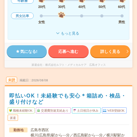
年齢層
20代
30代
40代
50代
60代
男女比率
女性
男性
もっと見る
気になる!
応募へ進む
詳しく見る
派遣会社
株式会社ルフト・メディカルケア 広島オフィス
未読
掲載日
2026/08/08
即払いOK！未経験でも安心＊箱詰め・検品・
盛り付けなど
職種未経験OK
交通費別途支給あり
土日祝日が休み
WEB登録OK
派遣
広島市西区
勤務地
横川(広島県)駅から---分／西広島駅から---分／横川駅駅か