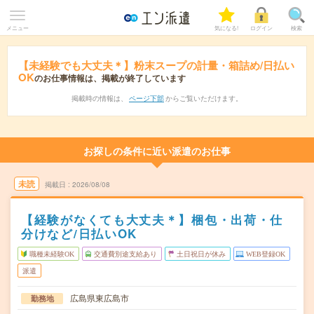
メニュー
気になる!
ログイン
検索
【未経験でも大丈夫＊】粉末スープの計量・箱詰め/日払い
OK
のお仕事情報は、掲載が終了しています
掲載時の情報は、
ページ下部
からご覧いただけます。
お探しの条件に近い派遣のお仕事
未読
掲載日
2026/08/08
【経験がなくても大丈夫＊】梱包・出荷・仕
分けなど/日払いOK
職種未経験OK
交通費別途支給あり
土日祝日が休み
WEB登録OK
派遣
広島県東広島市
勤務地