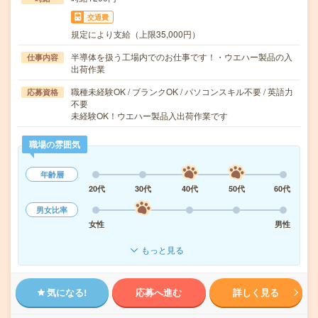
交通費
規定により支給（上限35,000円）
半導体を扱う工場内でのお仕事です！・ウエハー製品の入
仕事内容
出荷作業
職種未経験OK / ブランクOK / パソコンスキル不要 / 英語力
応募資格
不要
未経験OK！ウエハー製品入出荷作業です
職場の雰囲気
年齢層
20代
30代
40代
50代
60代
男女比率
女性
男性
もっと見る
気になる!
応募へ進む
詳しく見る