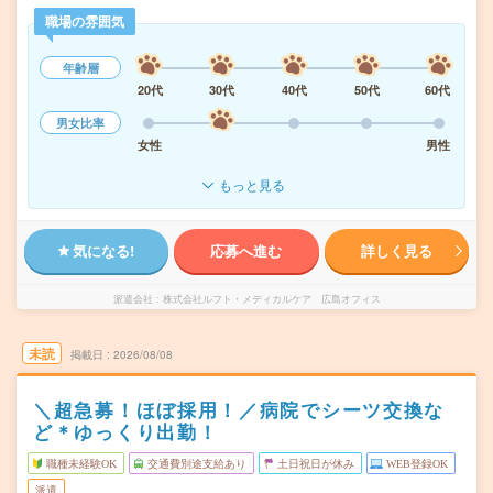
職場の雰囲気
年齢層
20代
30代
40代
50代
60代
男女比率
女性
男性
もっと見る
気になる!
応募へ進む
詳しく見る
派遣会社
株式会社ルフト・メディカルケア 広島オフィス
未読
掲載日
2026/08/08
＼超急募！ほぼ採用！／病院でシーツ交換な
ど＊ゆっくり出勤！
職種未経験OK
交通費別途支給あり
土日祝日が休み
WEB登録OK
派遣