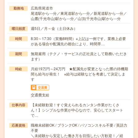
広島県尾道市
勤務地
尾道駅から---分／東尾道駅から---分／新尾道駅から---分／
山麓(千光寺山)駅から---分／山頂(千光寺山)駅から---分
週5日／月～金（土日休み）
曜日頻度
8:30～17:30（実働8時間）※上記は一例です。業務上必要
時間
がある場合や配属先の都合により、時間帯…
無期雇用（テクノ・サービスの正社員として勤務いただき
期間
ます）
月給19万円～24万円 ★配属先が変更となった際の待機期
時給
間も給与が発生！ ※給与は経験などを考慮して決定しま
す
交通費
交通費支給
【未経験歓迎！すぐ覚えられるカンタン作業がたくさ
仕事内容
ん！】シンプルな作業が中心なので、安心してスタート
で…
職種未経験OK / ブランクOK / パソコンスキル不要 / 英語力
応募資格
不要
＼未経験から安定した働き方を目指したい方歓迎！／経