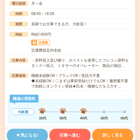
月～金
曜日頻度
08:00～16:35
時間
長期でお仕事できる方、大歓迎！
期間
時給1600円
時給
交通費
交通費規定内支給
・原料投入及び練り、ホイストを使用したフレコン原料を
仕事内容
タンクへ投入、ミキサーのオペレーター、製品の袋詰…
職種未経験OK / ブランクOK / 英語力不要
応募資格
◆未経験OK！〇まずは事前登録だけでもOK！履歴書不要
で気軽にオンライン登録★氏名・職種などを入力す…
職場の雰囲気
年齢層
20代
30代
40代
50代
60代
気になる!
応募へ進む
詳しく見る