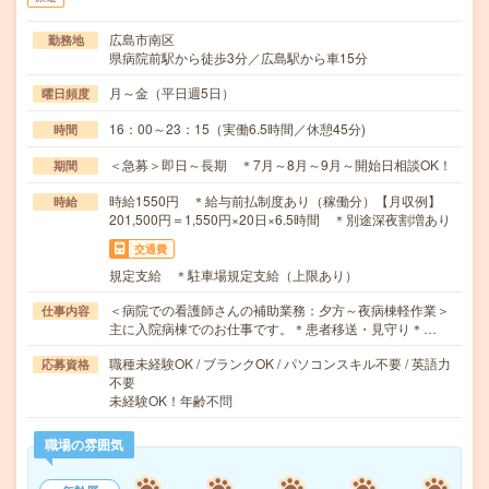
広島市南区
勤務地
県病院前駅から徒歩3分／広島駅から車15分
月～金（平日週5日）
曜日頻度
16：00～23：15（実働6.5時間／休憩45分)
時間
＜急募＞即日～長期 ＊7月～8月～9月～開始日相談OK！
期間
時給1550円 ＊給与前払制度あり（稼働分）【月収例】
時給
201,500円＝1,550円×20日×6.5時間 ＊別途深夜割増あり
交通費
規定支給 ＊駐車場規定支給（上限あり）
＜病院での看護師さんの補助業務：夕方～夜病棟軽作業＞
仕事内容
主に入院病棟でのお仕事です。＊患者移送・見守り＊…
職種未経験OK / ブランクOK / パソコンスキル不要 / 英語力
応募資格
不要
未経験OK！年齢不問
職場の雰囲気