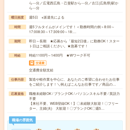
ら---分／広電西広島・己斐駅から---分／古江(広島県)駅か
ら---分
週5日 ※派遣先による
曜日頻度
週5フルタイムがメインです！＜勤務時間の例＞8:00～
時間
17:008:30～17:309:00～18:…
即日～長期 ★応募から「最短2日後」に勤務OK！スター
期間
ト日はご相談ください。★急募です！
時給1100円～1400円 ★Wワーク不可
時給
交通費
交通費全額支給
製造や軽作業を中心に、あなたのご希望に合わせたお仕事
仕事内容
をご紹介します！＼例えばこんなお仕事です／商品の…
職種未経験OK / ブランクOK / パソコンスキル不要 / 英語力
応募資格
不要
【来社不要、WEB登録OK！】〇未経験大歓迎！〇フリー
ター、主婦(夫) 大歓迎！〇ブランクOK〇週5…
職場の雰囲気