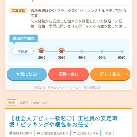
で…
職種未経験OK / ブランクOK / パソコンスキル不要 / 英語力
応募資格
不要
＼未経験から安定した働き方を目指したい方歓迎！／経
験・資格・学歴は問いません◎「そろそろ腰を据えて働…
職場の雰囲気
年齢層
20代
30代
40代
50代
60代
気になる!
応募へ進む
詳しく見る
派遣会社
株式会社テクノ・サービス（無期雇用派遣）
未読
掲載日
2026/08/07
【社会人デビュー歓迎〇】正社員の安定環
境！ピッキングや梱包をお任せ！
職種未経験OK
交通費別途支給あり
土日祝日が休み
派遣