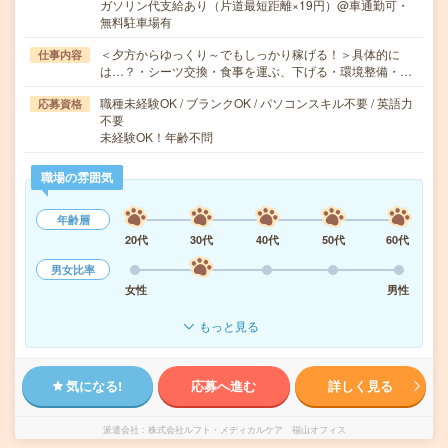
ガソリン代支給あり（片道最短距離×19円）@車通勤可・
無料駐車場有
＜夕方からゆっくり～でもしっかり稼げる！＞具体的に
仕事内容
は…？・シーツ交換・食事を運ぶ、下げる・環境整備・…
職種未経験OK / ブランクOK / パソコンスキル不要 / 英語力
応募資格
不要
未経験OK！年齢不問
職場の雰囲気
年齢層
20代
30代
40代
50代
60代
男女比率
女性
男性
もっと見る
気になる!
応募へ進む
詳しく見る
派遣会社
株式会社ルフト・メディカルケア 福山オフィス