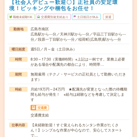
【社会人デビュー歓迎〇】正社員の安定環
境！ピッキングや梱包をお任せ！
職種未経験OK
交通費別途支給あり
土日祝日が休み
派遣
広島市南区
勤務地
広島駅から---分／天神川駅から---分／宇品三丁目駅から---
分／段原一丁目駅から---分／稲荷町(広島県)駅から---分
週5日／月～金（土日休み）
曜日頻度
8:30～17:30（実働8時間）※上記は一例です。業務上必要
時間
がある場合や配属先の都合により、時間帯…
無期雇用（テクノ・サービスの正社員として勤務いただき
期間
ます）
月給19万円～24万円 ★配属先が変更となった際の待機期
時給
間も給与が発生！ ※給与は経験などを考慮して決定しま
す
交通費
交通費支給
【未経験歓迎！すぐ覚えられるカンタン作業がたくさ
仕事内容
ん！】シンプルな作業が中心なので、安心してスタート
で…