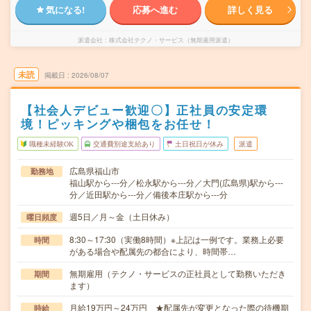
気になる!
応募へ進む
詳しく見る
派遣会社
株式会社テクノ・サービス（無期雇用派遣）
未読
掲載日
2026/08/07
【社会人デビュー歓迎〇】正社員の安定環
境！ピッキングや梱包をお任せ！
職種未経験OK
交通費別途支給あり
土日祝日が休み
派遣
広島県福山市
勤務地
福山駅から---分／松永駅から---分／大門(広島県)駅から---
分／近田駅から---分／備後本庄駅から---分
週5日／月～金（土日休み）
曜日頻度
8:30～17:30（実働8時間）※上記は一例です。業務上必要
時間
がある場合や配属先の都合により、時間帯…
無期雇用（テクノ・サービスの正社員として勤務いただき
期間
ます）
月給19万円～24万円 ★配属先が変更となった際の待機期
時給