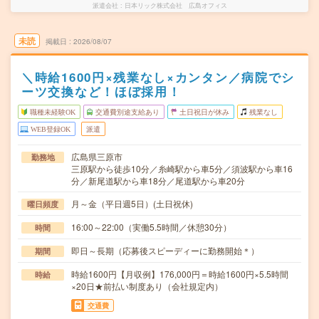
派遣会社
日本リック株式会社 広島オフィス
未読
掲載日
2026/08/07
＼時給1600円×残業なし×カンタン／病院でシ
ーツ交換など！ほぼ採用！
職種未経験OK
交通費別途支給あり
土日祝日が休み
残業なし
WEB登録OK
派遣
広島県三原市
勤務地
三原駅から徒歩10分／糸崎駅から車5分／須波駅から車16
分／新尾道駅から車18分／尾道駅から車20分
月～金（平日週5日）(土日祝休)
曜日頻度
16:00～22:00（実働5.5時間／休憩30分）
時間
即日～長期（応募後スピーディーに勤務開始＊）
期間
時給1600円【月収例】176,000円＝時給1600円×5.5時間
時給
×20日★前払い制度あり（会社規定内）
交通費