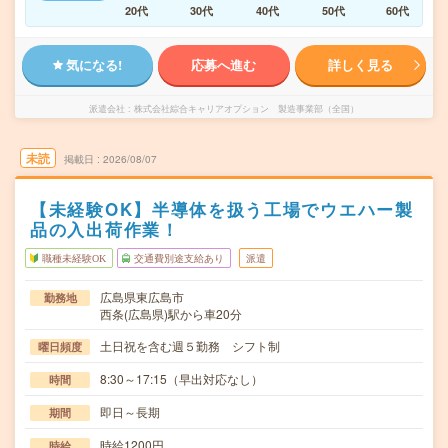
20代
30代
40代
50代
60代
気になる!
応募へ進む
詳しく見る
派遣会社
株式会社綜合キャリアオプション 製造事業部（全国）
未読
掲載日
2026/08/07
【未経験OK】半導体を扱う工場でウエハー製
品の入出荷作業！
職種未経験OK
交通費別途支給あり
派遣
広島県東広島市
勤務地
西条(広島県)駅から車20分
土日祝を含む週５勤務 シフト制
曜日頻度
8:30～17:15（早出対応なし）
時間
即日～長期
期間
時給1200円
時給