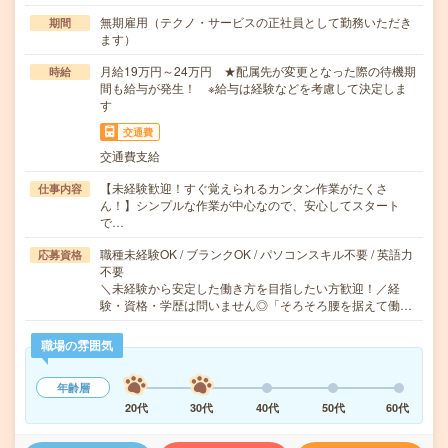
無期雇用（テクノ・サービスの正社員として勤務いただき
期間
ます）
月給19万円～24万円 ★配属先が変更となった際の待機期
時給
間も給与が発生！ ※給与は経験などを考慮して決定しま
す
交通費
交通費支給
【未経験歓迎！すぐ覚えられるカンタン作業がたくさ
仕事内容
ん！】シンプルな作業が中心なので、安心してスタート
で…
職種未経験OK / ブランクOK / パソコンスキル不要 / 英語力
応募資格
不要
＼未経験から安定した働き方を目指したい方歓迎！／経
験・資格・学歴は問いません◎「そろそろ腰を据えて働…
職場の雰囲気
年齢層
20代
30代
40代
50代
60代