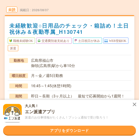
未読
掲載日
2026/08/07
未経験歓迎○日用品のチェック・箱詰め！土日
祝休み＆夜勤専属_H130741
職種未経験OK
交通費別途支給あり
土日祝日が休み
WEB登録OK
派遣
広島県福山市
勤務地
御領(広島県)駅から車10分
月～金／週5日勤務
曜日頻度
16:45～1:45(休憩1時間)
時間
即日～長期（3ヶ月以上） 最短で応募開始から1週間！
期間
大人気！
時給1300円～1625円
時給
エン派遣アプリ
交通費
派遣のお仕事情報がたくさん！プッシュ通知で受け取ろう！
交通費規定内支給
アプリをダウンロード
夜勤専属でしっかり稼げます○日中は用事を済ませたりで
仕事内容
きてプライベートとの両立がしやすいとの声も！お弁…