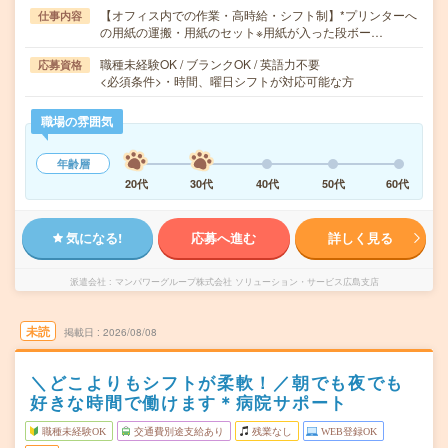
【オフィス内での作業・高時給・シフト制】*プリンターへ
仕事内容
の用紙の運搬・用紙のセット※用紙が入った段ボー…
職種未経験OK / ブランクOK / 英語力不要
応募資格
<必須条件>・時間、曜日シフトが対応可能な方
職場の雰囲気
年齢層
20代
30代
40代
50代
60代
気になる!
応募へ進む
詳しく見る
派遣会社
マンパワーグループ株式会社 ソリューション・サービス広島支店
未読
掲載日
2026/08/08
＼どこよりもシフトが柔軟！／朝でも夜でも
好きな時間で働けます＊病院サポート
職種未経験OK
交通費別途支給あり
残業なし
WEB登録OK