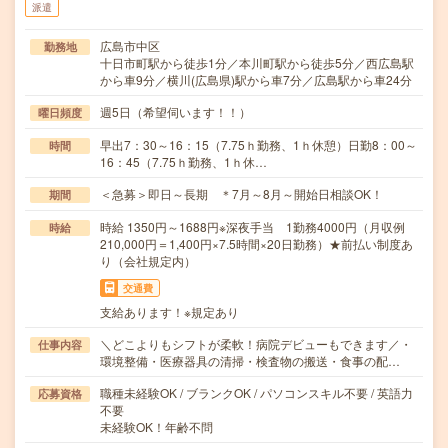
派遣
広島市中区
勤務地
十日市町駅から徒歩1分／本川町駅から徒歩5分／西広島駅
から車9分／横川(広島県)駅から車7分／広島駅から車24分
週5日（希望伺います！！）
曜日頻度
早出7：30～16：15（7.75ｈ勤務、1ｈ休憩）日勤8：00～
時間
16：45（7.75ｈ勤務、1ｈ休…
＜急募＞即日～長期 ＊7月～8月～開始日相談OK！
期間
時給 1350円～1688円※深夜手当 1勤務4000円（月収例
時給
210,000円＝1,400円×7.5時間×20日勤務）★前払い制度あ
り（会社規定内）
交通費
支給あります！※規定あり
＼どこよりもシフトが柔軟！病院デビューもできます／・
仕事内容
環境整備・医療器具の清掃・検査物の搬送・食事の配…
職種未経験OK / ブランクOK / パソコンスキル不要 / 英語力
応募資格
不要
未経験OK！年齢不問