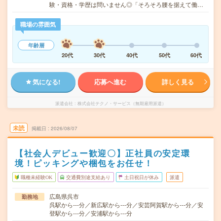
験・資格・学歴は問いません◎「そろそろ腰を据えて働…
職場の雰囲気
年齢層
20代
30代
40代
50代
60代
気になる!
応募へ進む
詳しく見る
派遣会社
株式会社テクノ・サービス（無期雇用派遣）
未読
掲載日
2026/08/07
【社会人デビュー歓迎〇】正社員の安定環
境！ピッキングや梱包をお任せ！
職種未経験OK
交通費別途支給あり
土日祝日が休み
派遣
広島県呉市
勤務地
呉駅から---分／新広駅から---分／安芸阿賀駅から---分／安
登駅から---分／安浦駅から---分