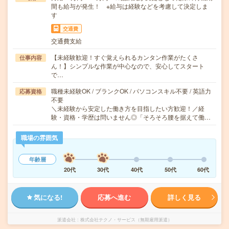
間も給与が発生！ ※給与は経験などを考慮して決定しま
す
交通費
交通費支給
【未経験歓迎！すぐ覚えられるカンタン作業がたくさ
仕事内容
ん！】シンプルな作業が中心なので、安心してスタート
で…
職種未経験OK / ブランクOK / パソコンスキル不要 / 英語力
応募資格
不要
＼未経験から安定した働き方を目指したい方歓迎！／経
験・資格・学歴は問いません◎「そろそろ腰を据えて働…
職場の雰囲気
年齢層
20代
30代
40代
50代
60代
気になる!
応募へ進む
詳しく見る
派遣会社
株式会社テクノ・サービス（無期雇用派遣）