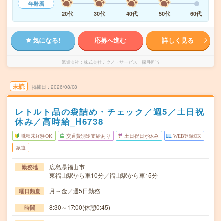
年齢層
20代
30代
40代
50代
60代
気になる!
応募へ進む
詳しく見る
派遣会社
株式会社テクノ・サービス 採用担当
未読
掲載日
2026/08/08
レトルト品の袋詰め・チェック／週5／土日祝
休み／高時給_H6738
職種未経験OK
交通費別途支給あり
土日祝日が休み
WEB登録OK
派遣
広島県福山市
勤務地
東福山駅から車10分／福山駅から車15分
月～金／週5日勤務
曜日頻度
8:30～17:00(休憩0:45)
時間