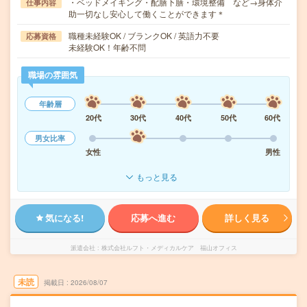
・ベッドメイキング・配膳下膳・環境整備 など→身体介
仕事内容
助一切なし安心して働くことができます＊
職種未経験OK / ブランクOK / 英語力不要
応募資格
未経験OK！年齢不問
職場の雰囲気
年齢層
20代
30代
40代
50代
60代
男女比率
女性
男性
もっと見る
気になる!
応募へ進む
詳しく見る
派遣会社
株式会社ルフト・メディカルケア 福山オフィス
未読
掲載日
2026/08/07