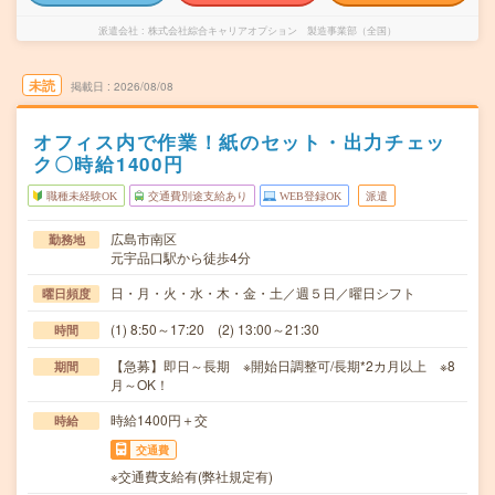
派遣会社
株式会社綜合キャリアオプション 製造事業部（全国）
未読
掲載日
2026/08/08
オフィス内で作業！紙のセット・出力チェッ
ク〇時給1400円
職種未経験OK
交通費別途支給あり
WEB登録OK
派遣
広島市南区
勤務地
元宇品口駅から徒歩4分
日・月・火・水・木・金・土／週５日／曜日シフト
曜日頻度
(1) 8:50～17:20 (2) 13:00～21:30
時間
【急募】即日～長期 ※開始日調整可/長期*2カ月以上 ※8
期間
月～OK！
時給1400円＋交
時給
交通費
※交通費支給有(弊社規定有)