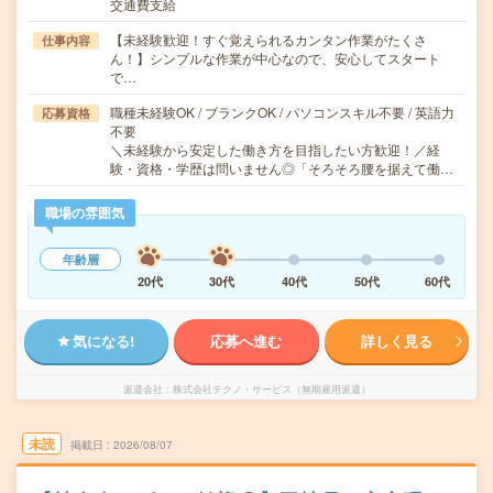
交通費支給
【未経験歓迎！すぐ覚えられるカンタン作業がたくさ
仕事内容
ん！】シンプルな作業が中心なので、安心してスタート
で…
職種未経験OK / ブランクOK / パソコンスキル不要 / 英語力
応募資格
不要
＼未経験から安定した働き方を目指したい方歓迎！／経
験・資格・学歴は問いません◎「そろそろ腰を据えて働…
職場の雰囲気
年齢層
20代
30代
40代
50代
60代
気になる!
応募へ進む
詳しく見る
派遣会社
株式会社テクノ・サービス（無期雇用派遣）
未読
掲載日
2026/08/07