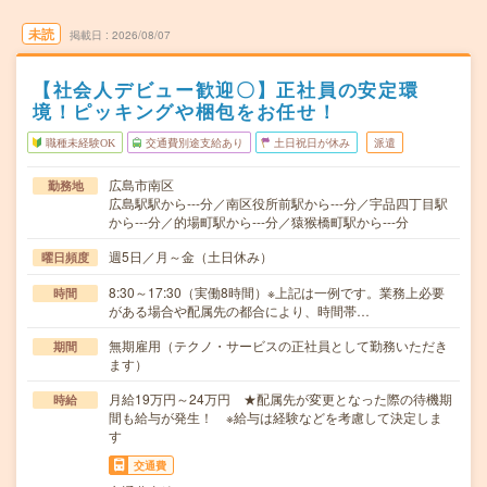
未読
掲載日
2026/08/07
【社会人デビュー歓迎〇】正社員の安定環
境！ピッキングや梱包をお任せ！
職種未経験OK
交通費別途支給あり
土日祝日が休み
派遣
広島市南区
勤務地
広島駅駅から---分／南区役所前駅から---分／宇品四丁目駅
から---分／的場町駅から---分／猿猴橋町駅から---分
週5日／月～金（土日休み）
曜日頻度
8:30～17:30（実働8時間）※上記は一例です。業務上必要
時間
がある場合や配属先の都合により、時間帯…
無期雇用（テクノ・サービスの正社員として勤務いただき
期間
ます）
月給19万円～24万円 ★配属先が変更となった際の待機期
時給
間も給与が発生！ ※給与は経験などを考慮して決定しま
す
交通費