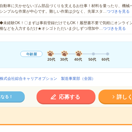
自動車に欠かせないゴム部品づくりを支えるお仕事！材料を量ったり、機械
シンプルな作業が中心です。難しい作業は少なく、先輩スタ…
つづきを見る
◆未経験OK！〇まずは事前登録だけでもOK！履歴書不要で気軽にオンライ
種などを入力するだけ★オシゴトただいま少しずつ増加中…
つづきを見る
年齢層
20代
30代
40代
50代
60代
株式会社綜合キャリアオプション 製造事業部（全国）
応募する
詳し
になる！