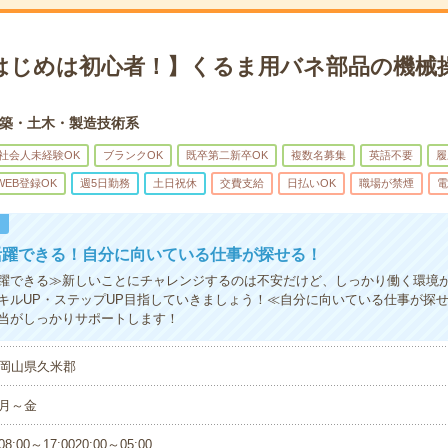
はじめは初心者！】くるま用バネ部品の機械操
築・土木・製造技術系
社会人未経験OK
ブランクOK
既卒第二新卒OK
複数名募集
英語不要
履
WEB登録OK
週5日勤務
土日祝休
交費支給
日払いOK
職場が禁煙
電
！
活躍できる！自分に向いている仕事が探せる！
躍できる≫新しいことにチャレンジするのは不安だけど、しっかり働く環境
キルUP・ステップUP目指していきましょう！≪自分に向いている仕事が探
当がしっかりサポートします！
岡山県久米郡
月～金
08:00～17:0020:00～05:00