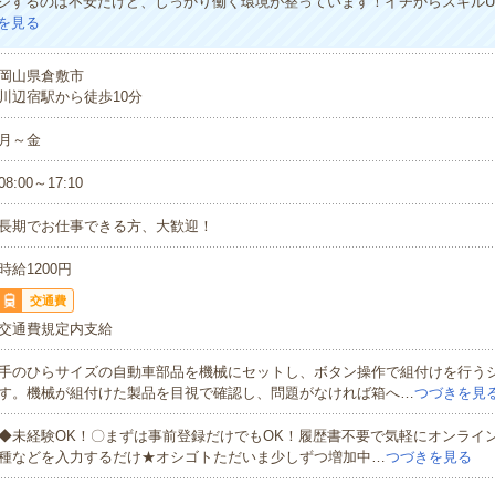
ジするのは不安だけど、しっかり働く環境が整っています！イチからスキルU
を見る
岡山県倉敷市
川辺宿駅から徒歩10分
月～金
08:00～17:10
長期でお仕事できる方、大歓迎！
時給1200円
交通費
交通費規定内支給
手のひらサイズの自動車部品を機械にセットし、ボタン操作で組付けを行う
す。機械が組付けた製品を目視で確認し、問題がなければ箱へ…
つづきを見
◆未経験OK！〇まずは事前登録だけでもOK！履歴書不要で気軽にオンライ
種などを入力するだけ★オシゴトただいま少しずつ増加中…
つづきを見る