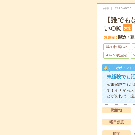
掲載日
2026/08/05
【誰でも
いOK
派遣
製造・建
派遣先
職種未経験OK
40～50代活躍
ここがポイント
未経験でも
≪未経験でも活
す！イチからス
どがあれば、担
勤務地
曜日頻度
時間