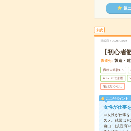
気
未読
掲載日
2026/08/05
【初心者
製造・建
派遣先
職種未経験OK
40～50代活躍
電話対応なし
ここがポイント
女性が仕事
≪女性が仕事を
スメ。残業は月
自由！(規定有