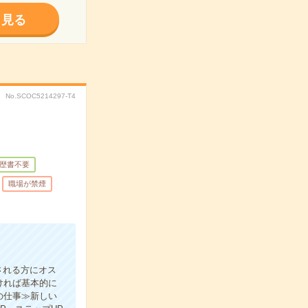
く見る
No.SCOC5214297-T4
歴書不要
職場が禁煙
される方にオス
ければ基本的に
の仕事≫新しい