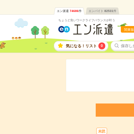
エン派遣
74686
件
エンバイト
82531
件
ちょうど良いワークライフバランスが叶う
関東版
気になる！リスト
0
保存し
未読