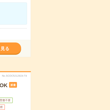
く見る
No.SCOC5212924-T4
OK
派遣
歴書不要
煙