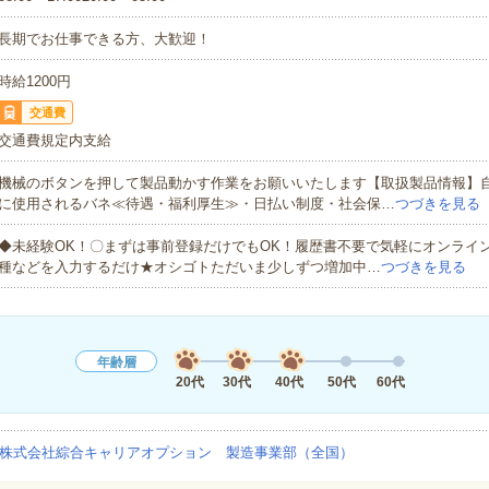
長期でお仕事できる方、大歓迎！
時給1200円
交通費
交通費規定内支給
機械のボタンを押して製品動かす作業をお願いいたします【取扱製品情報】
に使用されるバネ≪待遇・福利厚生≫・日払い制度・社会保…
つづきを見る
◆未経験OK！〇まずは事前登録だけでもOK！履歴書不要で気軽にオンライ
種などを入力するだけ★オシゴトただいま少しずつ増加中…
つづきを見る
年齢層
20代
30代
40代
50代
60代
株式会社綜合キャリアオプション 製造事業部（全国）