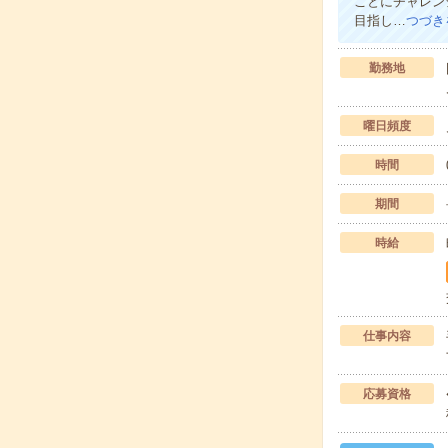
ことにチャレン
目指し…
つづき
勤務地
曜日頻度
時間
期間
時給
仕事内容
応募資格