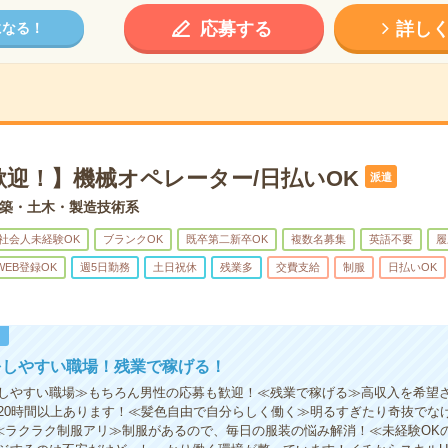
応募する
詳し
になる！
歓迎！】機械オペレーター/日払いOK
派遣
築・土木・製造技術系
社会人未経験OK
ブランクOK
既卒第二新卒OK
複数名募集
英語不要
履
WEB登録OK
週5日勤務
土日祝休
残業多
交費支給
制服
日払いOK
！
をしやすい職場！残業で稼げる！
しやすい職場≫もちろん男性の応募も歓迎！≪残業で稼げる≫高収入を希望
20時間以上あります！≪髪色自由で自分らしく働く≫明るすぎたり奇抜でな
)≪ラクラク制服アリ≫制服があるので、毎日の服装の悩み解消！≪未経験OK