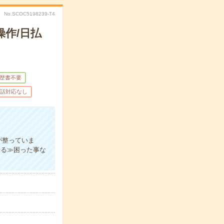
No.SCOC5198239-T4
作/日払
歴書不要
話対応なし
が整っていま
せる≫困った事な