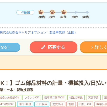
年齢層
20代
30代
40代
50代
60代
株式会社綜合キャリアオプション 製造事業部（全国）
応募する
詳し
になる！
OK！】ゴム部品材料の計量・機械投入/日払い
築・土木・製造技術系
社会人未経験OK
ブランクOK
既卒第二新卒OK
複数名募集
英語不要
履
WEB登録OK
週5日勤務
土日祝休
交費支給
制服
日払いOK
職場が禁