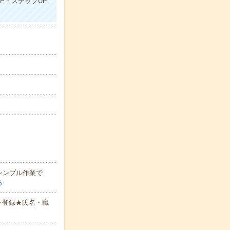
P・ステップUP
シンプル作業で
る
ン登録★氏名・職