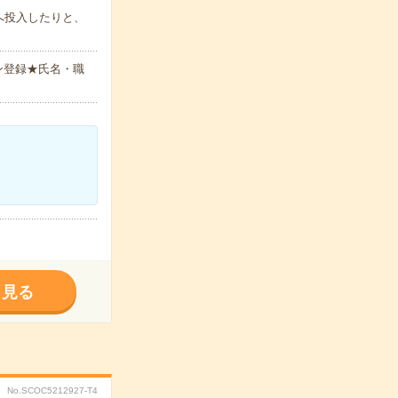
へ投入したりと、
ン登録★氏名・職
く見る
No.SCOC5212927-T4