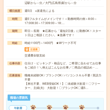
辺駅から---分／大門(広島県)駅から---分
週5日 ※派遣先による
曜日頻度
週5フルタイムがメインです！＜勤務時間の例＞8:00～
時間
17:008:30～17:309:00～18:…
即日～長期 ★応募から「最短2日後」に勤務OK！スター
期間
ト日はご相談ください。★急募です！
時給1100円～1400円 ★Wワーク不可
時給
交通費
交通費全額支給
仕分け・ピッキング・検品など、ご希望に合わせてお仕事
仕事内容
をご紹介！＼例えばこんなお仕事／〇商品の箱詰め・…
職種未経験OK / ブランクOK / パソコンスキル不要 / 英語力
応募資格
不要
【来社不要、WEB登録OK！】〇未経験大歓迎！〇フリー
ター、主婦(夫) 大歓迎！〇ブランクOK〇週5…
職場の雰囲気
年齢層