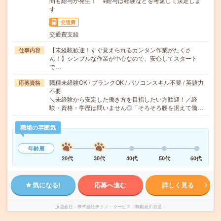
間も給与が発生！ ※給与は経験などを考慮して決定しま
す
交通費
交通費支給
【未経験歓迎！すぐ覚えられるカンタン作業がたくさ
仕事内容
ん！】シンプルな作業が中心なので、安心してスタート
で…
職種未経験OK / ブランクOK / パソコンスキル不要 / 英語力
応募資格
不要
＼未経験から安定した働き方を目指したい方歓迎！／経
験・資格・学歴は問いません◎「そろそろ腰を据えて働…
職場の雰囲気
年齢層
20代
30代
40代
50代
60代
気になる!
応募へ進む
詳しく見る
派遣会社
株式会社テクノ・サービス（無期雇用派遣）