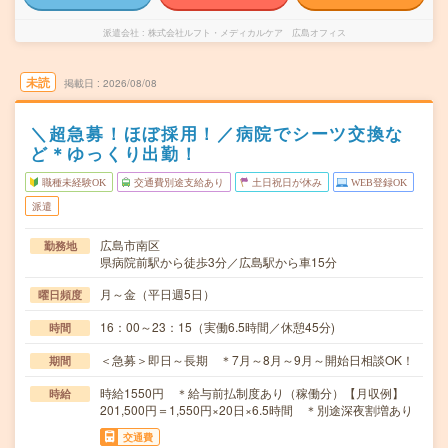
派遣会社
株式会社ルフト・メディカルケア 広島オフィス
未読
掲載日
2026/08/08
＼超急募！ほぼ採用！／病院でシーツ交換な
ど＊ゆっくり出勤！
職種未経験OK
交通費別途支給あり
土日祝日が休み
WEB登録OK
派遣
広島市南区
勤務地
県病院前駅から徒歩3分／広島駅から車15分
月～金（平日週5日）
曜日頻度
16：00～23：15（実働6.5時間／休憩45分)
時間
＜急募＞即日～長期 ＊7月～8月～9月～開始日相談OK！
期間
時給1550円 ＊給与前払制度あり（稼働分）【月収例】
時給
201,500円＝1,550円×20日×6.5時間 ＊別途深夜割増あり
交通費