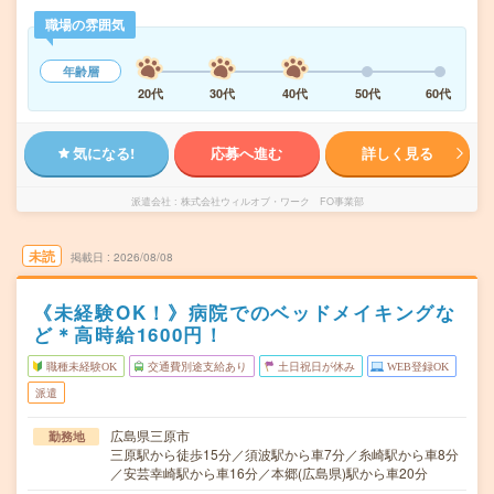
職場の雰囲気
年齢層
20代
30代
40代
50代
60代
気になる!
応募へ進む
詳しく見る
派遣会社
株式会社ウィルオブ・ワーク FO事業部
未読
掲載日
2026/08/08
《未経験OK！》病院でのベッドメイキングな
ど＊高時給1600円！
職種未経験OK
交通費別途支給あり
土日祝日が休み
WEB登録OK
派遣
広島県三原市
勤務地
三原駅から徒歩15分／須波駅から車7分／糸崎駅から車8分
／安芸幸崎駅から車16分／本郷(広島県)駅から車20分