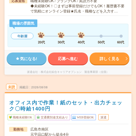
職種未経験OK / ブランクOK / 英語力不要
応募資格
◆未経験OK！〇まずは事前登録だけでもOK！履歴書不要
で気軽にオンライン登録★氏名・職種などを入力す…
職場の雰囲気
年齢層
20代
30代
40代
50代
60代
気になる!
応募へ進む
詳しく見る
派遣会社
株式会社綜合キャリアオプション 製造事業部（全国）
未読
掲載日
2026/08/08
オフィス内で作業！紙のセット・出力チェッ
ク〇時給1400円
職種未経験OK
交通費別途支給あり
WEB登録OK
派遣
広島市南区
勤務地
元宇品口駅から徒歩4分