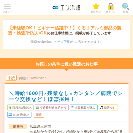
メニュー
気になる!
ログイン
検索
【未経験OK！ビギナー活躍中！】くるまアルミ部品の製
造・検査/日払いOK
のお仕事情報は、掲載が終了しています
掲載時の情報は、
ページ下部
からご覧いただけます。
お探しの条件に近い派遣のお仕事
未読
掲載日
2026/08/10
＼時給1600円×残業なし×カンタン／病院でシ
ーツ交換など！ほぼ採用！
職種未経験OK
交通費別途支給あり
土日祝日が休み
残業なし
WEB登録OK
派遣
広島県三原市
勤務地
三原駅から徒歩10分／糸崎駅から車5分／須波駅から車16