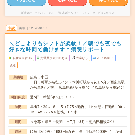
派遣会社
マンパワーグループ株式会社 ソリューション・サービス広島支店
未読
掲載日
2026/08/08
＼どこよりもシフトが柔軟！／朝でも夜でも
好きな時間で働けます＊病院サポート
職種未経験OK
交通費別途支給あり
残業なし
WEB登録OK
派遣
広島市中区
勤務地
十日市町駅から徒歩1分／本川町駅から徒歩5分／西広島駅
から車9分／横川(広島県)駅から車7分／広島駅から車24分
週5日（希望伺います！！）
曜日頻度
早出7：30～16：15（7.75ｈ勤務、1ｈ休憩）日勤8：00～
時間
16：45（7.75ｈ勤務、1ｈ休…
＜急募＞即日～長期 ＊7月～8月～開始日相談OK！
期間
時給 1350円～1688円※深夜手当 1勤務4000円（月収例
時給