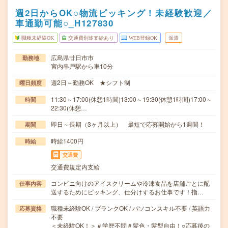
週2日からOK○物流ピッキング！未経験歓迎／
車通勤可能○_H127830
職種未経験OK
交通費別途支給あり
WEB登録OK
派遣
広島県廿日市市
勤務地
宮内串戸駅から車10分
週2日～勤務OK ★シフト制
曜日頻度
11:30～17:00(休憩1時間)13:00～19:30(休憩1時間)17:00～
時間
22:30(休憩…
即日～長期（3ヶ月以上） 最短で応募開始から1週間！
期間
時給1400円
時給
交通費
交通費規定内支給
コンビニ向けのアイスクリームや冷凍食品を店舗ごとに配
仕事内容
送するためにピッキング、仕分けするお仕事です！指…
職種未経験OK / ブランクOK / パソコンスキル不要 / 英語力
応募資格
不要
＜未経験OK！＞＃学歴不問＃髪色・髪型自由！○応募後の