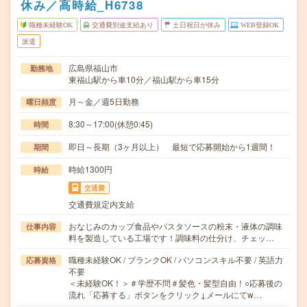
休み／高時給_H6738
職種未経験OK
交通費別途支給あり
土日祝日が休み
WEB登録OK
派遣
広島県福山市
勤務地
東福山駅から車10分／福山駅から車15分
月～金／週5日勤務
曜日頻度
8:30～17:00(休憩0:45)
時間
即日～長期（3ヶ月以上） 最短で応募開始から1週間！
期間
時給1300円
時給
交通費
交通費規定内支給
おなじみのカップ食品やパスタソースの粉末・液体の調味
仕事内容
料を製造している工場です！調味料の仕分け、チェッ…
職種未経験OK / ブランクOK / パソコンスキル不要 / 英語力
応募資格
不要
＜未経験OK！＞＃学歴不問＃髪色・髪型自由！○応募後の
流れ「応募する」ボタンをクリック↓メールにてw…