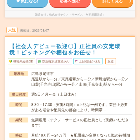
気になる!
応募へ進む
詳しく見る
派遣会社
株式会社テクノ・サービス（無期雇用派遣）
未読
掲載日
2026/08/07
【社会人デビュー歓迎〇】正社員の安定環
境！ピッキングや梱包をお任せ！
職種未経験OK
交通費別途支給あり
土日祝日が休み
派遣
広島県尾道市
勤務地
尾道駅から---分／東尾道駅から---分／新尾道駅から---分／
山麓(千光寺山)駅から---分／山頂(千光寺山)駅から---分
週5日／月～金（土日休み）
曜日頻度
8:30～17:30（実働8時間）※上記は一例です。業務上必要
時間
がある場合や配属先の都合により、時間帯…
無期雇用（テクノ・サービスの正社員として勤務いただき
期間
ます）
月給19万円～24万円 ★配属先が変更となった際の待機期
時給