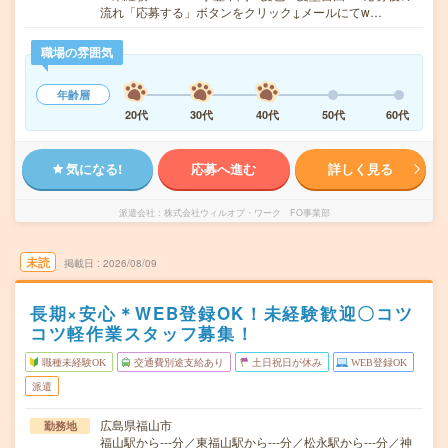
流れ「応募する」ボタンをクリック↓メールにてw…
職場の雰囲気
年齢層
20代
30代
40代
50代
60代
気になる!
応募へ進む
詳しく見る
派遣会社
株式会社ウィルオブ・ワーク FO事業部
未読
掲載日
2026/08/09
長期×安心＊WEB登録OK！未経験歓迎〇コツ
コツ軽作業スタッフ募集！
職種未経験OK
交通費別途支給あり
土日祝日が休み
WEB登録OK
派遣
広島県福山市
勤務地
福山駅から---分／東福山駅から---分／松永駅から---分／神