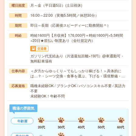
月～金（平日週5日）(土日祝休)
曜日頻度
16:00～22:00（実働5.5時間／休憩30分）
時間
即日～長期（応募後スピーディーに勤務開始＊）
期間
時給1600円【月収例】176,000円＝時給1600円×5.5時間
時給
×20日★前払い制度あり（会社規定内）
交通費
ガソリン代支給あり（片道最短距離×19円）@車通勤可・
無料駐車場有
＜夕方からゆっくり～でもしっかり稼げる！＞具体的に
仕事内容
は…？・シーツ交換・食事を運ぶ、下げる・環境整備・…
職種未経験OK / ブランクOK / パソコンスキル不要 / 英語力
応募資格
不要
未経験OK！年齢不問
職場の雰囲気
年齢層
20代
30代
40代
50代
60代