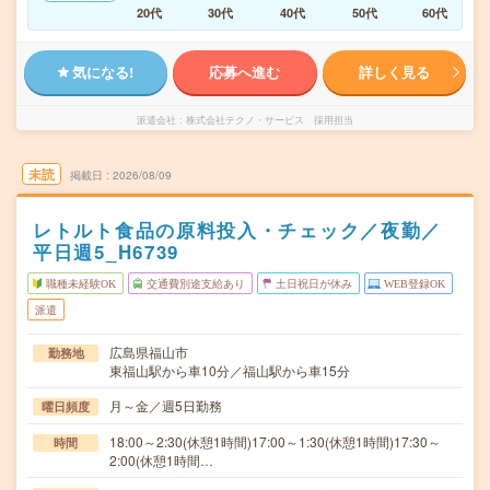
20代
30代
40代
50代
60代
気になる!
応募へ進む
詳しく見る
派遣会社
株式会社テクノ・サービス 採用担当
未読
掲載日
2026/08/09
レトルト食品の原料投入・チェック／夜勤／
平日週5_H6739
職種未経験OK
交通費別途支給あり
土日祝日が休み
WEB登録OK
派遣
広島県福山市
勤務地
東福山駅から車10分／福山駅から車15分
月～金／週5日勤務
曜日頻度
18:00～2:30(休憩1時間)17:00～1:30(休憩1時間)17:30～
時間
2:00(休憩1時間…