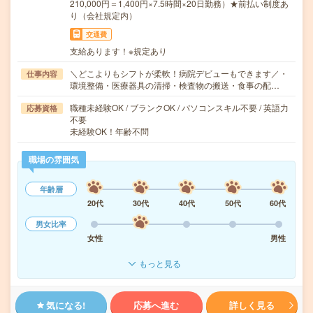
210,000円＝1,400円×7.5時間×20日勤務）★前払い制度あ
り（会社規定内）
交通費
支給あります！※規定あり
＼どこよりもシフトが柔軟！病院デビューもできます／・
仕事内容
環境整備・医療器具の清掃・検査物の搬送・食事の配…
職種未経験OK / ブランクOK / パソコンスキル不要 / 英語力
応募資格
不要
未経験OK！年齢不問
職場の雰囲気
年齢層
20代
30代
40代
50代
60代
男女比率
女性
男性
もっと見る
気になる!
応募へ進む
詳しく見る