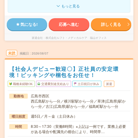
もっと見る
気になる!
応募へ進む
詳しく見る
派遣会社
株式会社ルフト・メディカルケア 福山オフィス
未読
掲載日
2026/08/07
【社会人デビュー歓迎〇】正社員の安定環
境！ピッキングや梱包をお任せ！
職種未経験OK
交通費別途支給あり
土日祝日が休み
派遣
広島市西区
勤務地
西広島駅から---分／横川駅駅から---分／草津(広島県)駅か
ら---分／古江(広島県)駅から---分／福島町駅から---分
週5日／月～金（土日休み）
曜日頻度
8:30～17:30（実働8時間）※上記は一例です。業務上必要
時間
がある場合や配属先の都合により、時間帯…