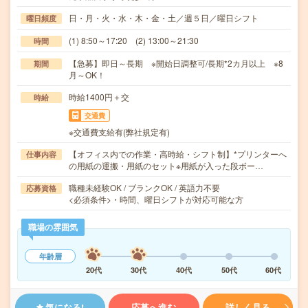
日・月・火・水・木・金・土／週５日／曜日シフト
曜日頻度
(1) 8:50～17:20 (2) 13:00～21:30
時間
【急募】即日～長期 ※開始日調整可/長期*2カ月以上 ※8
期間
月～OK！
時給1400円＋交
時給
交通費
※交通費支給有(弊社規定有)
【オフィス内での作業・高時給・シフト制】*プリンターへ
仕事内容
の用紙の運搬・用紙のセット※用紙が入った段ボー…
職種未経験OK / ブランクOK / 英語力不要
応募資格
<必須条件>・時間、曜日シフトが対応可能な方
職場の雰囲気
年齢層
20代
30代
40代
50代
60代
気になる!
応募へ進む
詳しく見る