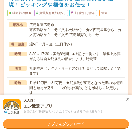
境！ピッキングや梱包をお任せ！
職種未経験OK
交通費別途支給あり
土日祝日が休み
派遣
広島県東広島市
勤務地
東広島駅から---分／八本松駅から---分／西高屋駅から---分
／河内駅から---分／入野(広島県)駅から---分
週5日／月～金（土日休み）
曜日頻度
8:30～17:30（実働8時間）※上記は一例です。業務上必要
時間
がある場合や配属先の都合により、時間帯…
無期雇用（テクノ・サービスの正社員として勤務いただき
期間
ます）
月給19万円～24万円 ★配属先が変更となった際の待機期
時給
間も給与が発生！ ※給与は経験などを考慮して決定しま
す
大人気！
交通費
エン派遣アプリ
交通費支給
派遣のお仕事情報がたくさん！プッシュ通知で受け取ろう！
【未経験歓迎！すぐ覚えられるカンタン作業がたくさ
仕事内容
ん！】シンプルな作業が中心なので、安心してスタート
アプリをダウンロード
で…