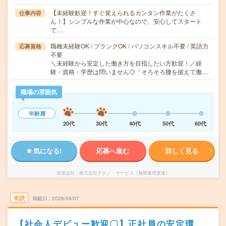
【未経験歓迎！すぐ覚えられるカンタン作業がたくさ
仕事内容
ん！】シンプルな作業が中心なので、安心してスタート
で…
職種未経験OK / ブランクOK / パソコンスキル不要 / 英語力
応募資格
不要
＼未経験から安定した働き方を目指したい方歓迎！／経
験・資格・学歴は問いません◎「そろそろ腰を据えて働…
職場の雰囲気
年齢層
20代
30代
40代
50代
60代
気になる!
応募へ進む
詳しく見る
派遣会社
株式会社テクノ・サービス（無期雇用派遣）
未読
掲載日
2026/08/07
【社会人デビュー歓迎〇】正社員の安定環