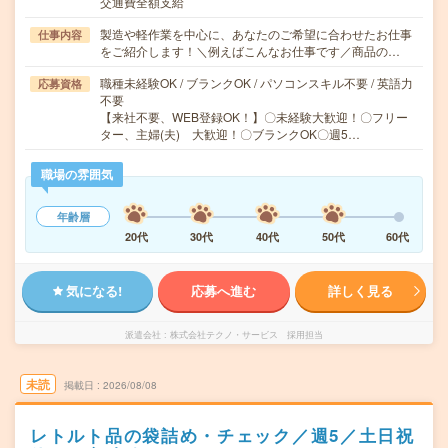
交通費全額支給
製造や軽作業を中心に、あなたのご希望に合わせたお仕事
仕事内容
をご紹介します！＼例えばこんなお仕事です／商品の…
職種未経験OK / ブランクOK / パソコンスキル不要 / 英語力
応募資格
不要
【来社不要、WEB登録OK！】〇未経験大歓迎！〇フリー
ター、主婦(夫) 大歓迎！〇ブランクOK〇週5…
職場の雰囲気
年齢層
20代
30代
40代
50代
60代
気になる!
応募へ進む
詳しく見る
派遣会社
株式会社テクノ・サービス 採用担当
未読
掲載日
2026/08/08
レトルト品の袋詰め・チェック／週5／土日祝