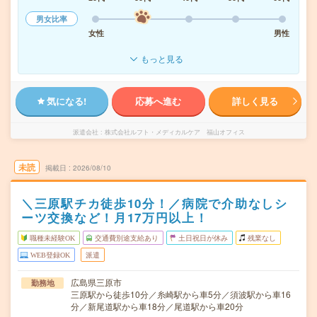
男女比率
女性
男性
もっと見る
気になる!
応募へ進む
詳しく見る
派遣会社
株式会社ルフト・メディカルケア 福山オフィス
未読
掲載日
2026/08/10
＼三原駅チカ徒歩10分！／病院で介助なしシ
ーツ交換など！月17万円以上！
職種未経験OK
交通費別途支給あり
土日祝日が休み
残業なし
WEB登録OK
派遣
広島県三原市
勤務地
三原駅から徒歩10分／糸崎駅から車5分／須波駅から車16
分／新尾道駅から車18分／尾道駅から車20分