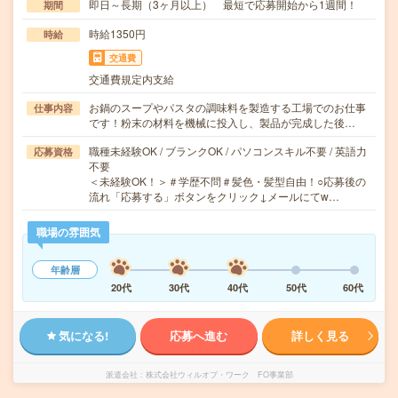
即日～長期（3ヶ月以上） 最短で応募開始から1週間！
期間
時給1350円
時給
交通費
交通費規定内支給
お鍋のスープやパスタの調味料を製造する工場でのお仕事
仕事内容
です！粉末の材料を機械に投入し、製品が完成した後…
職種未経験OK / ブランクOK / パソコンスキル不要 / 英語力
応募資格
不要
＜未経験OK！＞＃学歴不問＃髪色・髪型自由！○応募後の
流れ「応募する」ボタンをクリック↓メールにてw…
職場の雰囲気
年齢層
20代
30代
40代
50代
60代
気になる!
応募へ進む
詳しく見る
派遣会社
株式会社ウィルオブ・ワーク FO事業部