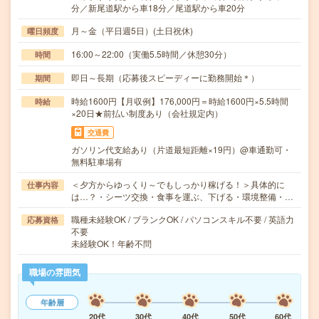
分／新尾道駅から車18分／尾道駅から車20分
月～金（平日週5日）(土日祝休)
曜日頻度
16:00～22:00（実働5.5時間／休憩30分）
時間
即日～長期（応募後スピーディーに勤務開始＊）
期間
時給1600円【月収例】176,000円＝時給1600円×5.5時間
時給
×20日★前払い制度あり（会社規定内）
交通費
ガソリン代支給あり（片道最短距離×19円）@車通勤可・
無料駐車場有
＜夕方からゆっくり～でもしっかり稼げる！＞具体的に
仕事内容
は…？・シーツ交換・食事を運ぶ、下げる・環境整備・…
職種未経験OK / ブランクOK / パソコンスキル不要 / 英語力
応募資格
不要
未経験OK！年齢不問
職場の雰囲気
年齢層
20代
30代
40代
50代
60代