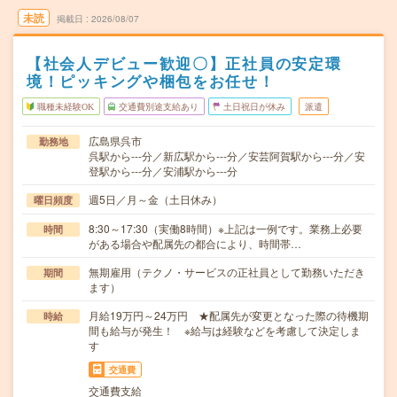
未読
掲載日
2026/08/07
【社会人デビュー歓迎〇】正社員の安定環
境！ピッキングや梱包をお任せ！
職種未経験OK
交通費別途支給あり
土日祝日が休み
派遣
広島県呉市
勤務地
呉駅から---分／新広駅から---分／安芸阿賀駅から---分／安
登駅から---分／安浦駅から---分
週5日／月～金（土日休み）
曜日頻度
8:30～17:30（実働8時間）※上記は一例です。業務上必要
時間
がある場合や配属先の都合により、時間帯…
無期雇用（テクノ・サービスの正社員として勤務いただき
期間
ます）
月給19万円～24万円 ★配属先が変更となった際の待機期
時給
間も給与が発生！ ※給与は経験などを考慮して決定しま
す
交通費
交通費支給