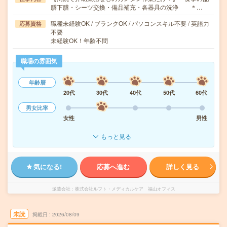
膳下膳・シーツ交換・備品補充・各器具の洗浄 ＊…
職種未経験OK / ブランクOK / パソコンスキル不要 / 英語力
応募資格
不要
未経験OK！年齢不問
職場の雰囲気
年齢層
20代
30代
40代
50代
60代
男女比率
女性
男性
もっと見る
気になる!
応募へ進む
詳しく見る
派遣会社
株式会社ルフト・メディカルケア 福山オフィス
未読
掲載日
2026/08/09