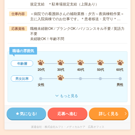
規定支給 ＊駐車場規定支給（上限あり）
＜病院での看護師さんの補助業務：夕方～夜病棟軽作業＞
仕事内容
主に入院病棟でのお仕事です。＊患者移送・見守り＊…
職種未経験OK / ブランクOK / パソコンスキル不要 / 英語力
応募資格
不要
未経験OK！年齢不問
職場の雰囲気
年齢層
20代
30代
40代
50代
60代
男女比率
女性
男性
もっと見る
気になる!
応募へ進む
詳しく見る
派遣会社
株式会社ルフト・メディカルケア 広島オフィス