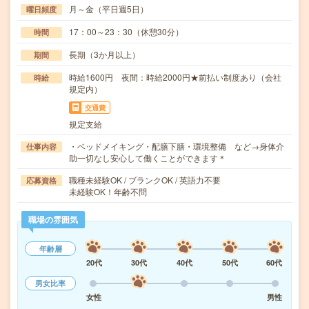
月～金（平日週5日）
曜日頻度
17：00～23：30（休憩30分）
時間
長期（3か月以上）
期間
時給1600円 夜間：時給2000円★前払い制度あり（会社
時給
規定内）
交通費
規定支給
・ベッドメイキング・配膳下膳・環境整備 など→身体介
仕事内容
助一切なし安心して働くことができます＊
職種未経験OK / ブランクOK / 英語力不要
応募資格
未経験OK！年齢不問
職場の雰囲気
年齢層
20代
30代
40代
50代
60代
男女比率
女性
男性