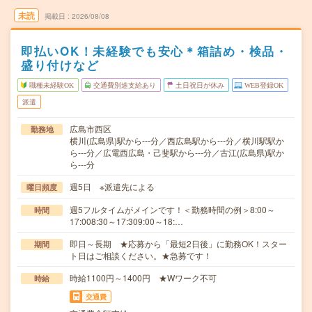
未読
掲載日
2026/08/08
即払いOK！未経験でも安心＊箱詰め・検品・
盛り付けなど
職種未経験OK
交通費別途支給あり
土日祝日が休み
WEB登録OK
派遣
広島市西区
勤務地
横川(広島県)駅から---分／西広島駅から---分／横川駅駅か
ら---分／広電西広島・己斐駅から---分／古江(広島県)駅か
ら---分
週5日 ※派遣先による
曜日頻度
週5フルタイムがメインです！＜勤務時間の例＞8:00～
時間
17:008:30～17:309:00～18:…
即日～長期 ★応募から「最短2日後」に勤務OK！スター
期間
ト日はご相談ください。★急募です！
時給1100円～1400円 ★Wワーク不可
時給
交通費