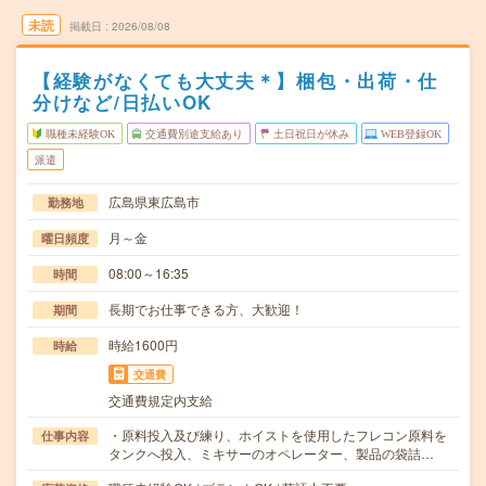
未読
掲載日
2026/08/08
【経験がなくても大丈夫＊】梱包・出荷・仕
分けなど/日払いOK
職種未経験OK
交通費別途支給あり
土日祝日が休み
WEB登録OK
派遣
広島県東広島市
勤務地
月～金
曜日頻度
08:00～16:35
時間
長期でお仕事できる方、大歓迎！
期間
時給1600円
時給
交通費
交通費規定内支給
・原料投入及び練り、ホイストを使用したフレコン原料を
仕事内容
タンクへ投入、ミキサーのオペレーター、製品の袋詰…