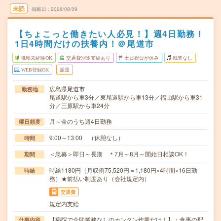
未読
掲載日
2026/08/09
【ちょこっと働きたい人必見！】週4日勤務！
1日4時間だけの扶養内！＠尾道市
職種未経験OK
交通費別途支給あり
土日祝日が休み
残業なし
WEB登録OK
派遣
広島県尾道市
勤務地
尾道駅から車3分／東尾道駅から車13分／福山駅から車31
分／三原駅から車24分
月～金のうち週4日勤務
曜日頻度
9:00～13:00 （休憩なし）
時間
＜急募＞即日～長期 ＊7月～8月～開始日相談OK！
期間
時給1180円（月収例75,520円＝1,180円×4時間×16日勤
時給
務）★前払い制度あり（会社規定内）
交通費
規定内支給
【病院で介助業務なしのカンタン作業だけ！】・食事の配
仕事内容