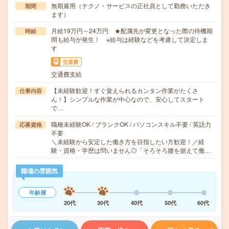
無期雇用（テクノ・サービスの正社員として勤務いただき
期間
ます）
月給19万円～24万円 ★配属先が変更となった際の待機期
時給
間も給与が発生！ ※給与は経験などを考慮して決定しま
す
交通費
交通費支給
【未経験歓迎！すぐ覚えられるカンタン作業がたくさ
仕事内容
ん！】シンプルな作業が中心なので、安心してスタート
で…
職種未経験OK / ブランクOK / パソコンスキル不要 / 英語力
応募資格
不要
＼未経験から安定した働き方を目指したい方歓迎！／経
験・資格・学歴は問いません◎「そろそろ腰を据えて働…
職場の雰囲気
年齢層
20代
30代
40代
50代
60代