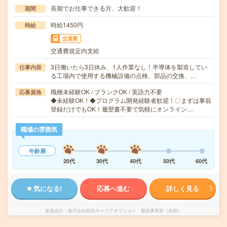
長期でお仕事できる方、大歓迎！
期間
時給1450円
時給
交通費
交通費規定内支給
3日働いたら3日休み、1人作業なし！半導体を製造してい
仕事内容
る工場内で使用する機械設備の点検、部品の交換、…
職種未経験OK / ブランクOK / 英語力不要
応募資格
◆未経験OK！◆プログラム開発経験者歓迎！〇まずは事前
登録だけでもOK！履歴書不要で気軽にオンライン…
職場の雰囲気
年齢層
20代
30代
40代
50代
60代
気になる!
応募へ進む
詳しく見る
派遣会社
株式会社綜合キャリアオプション 製造事業部（全国）