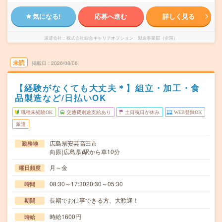
気になる!
応募へ進む
詳しく見る
派遣会社
株式会社綜合キャリアオプション 製造事業部（全国）
未読
掲載日
2026/08/06
【経験がなくても大丈夫＊】組立・加工・食
品製造など/日払いOK
職種未経験OK
交通費別途支給あり
土日祝日が休み
WEB登録OK
派遣
広島県安芸高田市
勤務地
向原(広島県)駅から車10分
月～金
曜日頻度
08:30～17:3020:30～05:30
時間
長期でお仕事できる方、大歓迎！
期間
時給1600円
時給