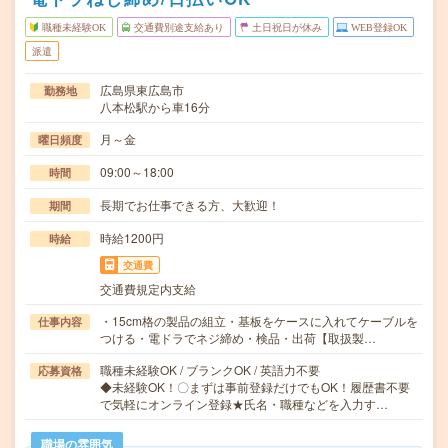
職種未経験OK
交通費別途支給あり
土日祝日が休み
WEB登録OK
派遣
広島県東広島市
勤務地
八本松駅から車16分
月～金
曜日頻度
09:00～18:00
時間
長期でお仕事できる方、大歓迎！
期間
時給1200円
時給
交通費
交通費規定内支給
・15cm格の製品の組立・基板をケースに入れてケーブルを
仕事内容
つける・電ドラでネジ締め・検品・出荷【取扱製…
職種未経験OK / ブランクOK / 英語力不要
応募資格
◆未経験OK！〇まずは事前登録だけでもOK！履歴書不要
で気軽にオンライン登録★氏名・職種などを入力す…
職場の雰囲気