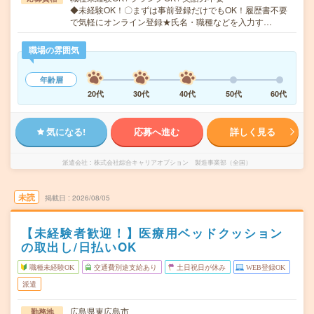
◆未経験OK！〇まずは事前登録だけでもOK！履歴書不要
で気軽にオンライン登録★氏名・職種などを入力す…
職場の雰囲気
年齢層
20代
30代
40代
50代
60代
気になる!
応募へ進む
詳しく見る
派遣会社
株式会社綜合キャリアオプション 製造事業部（全国）
未読
掲載日
2026/08/05
【未経験者歓迎！】医療用ベッドクッション
の取出し/日払いOK
職種未経験OK
交通費別途支給あり
土日祝日が休み
WEB登録OK
派遣
広島県東広島市
勤務地