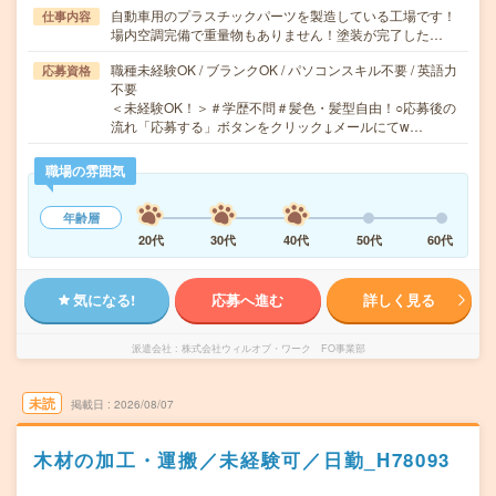
自動車用のプラスチックパーツを製造している工場です！
仕事内容
場内空調完備で重量物もありません！塗装が完了した…
職種未経験OK / ブランクOK / パソコンスキル不要 / 英語力
応募資格
不要
＜未経験OK！＞＃学歴不問＃髪色・髪型自由！○応募後の
流れ「応募する」ボタンをクリック↓メールにてw…
職場の雰囲気
年齢層
20代
30代
40代
50代
60代
気になる!
応募へ進む
詳しく見る
派遣会社
株式会社ウィルオブ・ワーク FO事業部
未読
掲載日
2026/08/07
木材の加工・運搬／未経験可／日勤_H78093