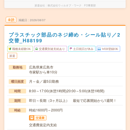
派遣会社
株式会社ウィルオブ・ワーク FO事業部
未読
掲載日
2026/08/07
プラスチック部品のネジ締め・シール貼り／2
交替_H88199
職種未経験OK
交通費別途支給あり
土日祝日が休み
WEB登録OK
派遣
広島県東広島市
勤務地
寺家駅から車10分
月～金／週5日勤務
曜日頻度
8:00～17:00(休憩1時間)20:00～5:00(休憩1時間)
時間
即日～長期（3ヶ月以上） 最短で応募開始から1週間！
期間
時給1600円～2000円
時給
交通費
交通費規定内支給