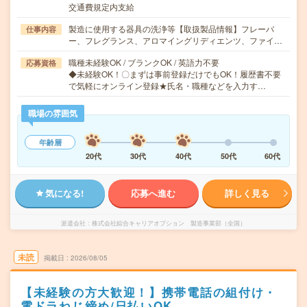
交通費規定内支給
製造に使用する器具の洗浄等【取扱製品情報】フレーバ
仕事内容
ー、フレグランス、アロマイングリディエンツ、ファイ…
職種未経験OK / ブランクOK / 英語力不要
応募資格
◆未経験OK！〇まずは事前登録だけでもOK！履歴書不要
で気軽にオンライン登録★氏名・職種などを入力す…
職場の雰囲気
年齢層
20代
30代
40代
50代
60代
気になる!
応募へ進む
詳しく見る
派遣会社
株式会社綜合キャリアオプション 製造事業部（全国）
未読
掲載日
2026/08/05
【未経験の方大歓迎！】携帯電話の組付け・
電ドラねじ締め/日払いOK