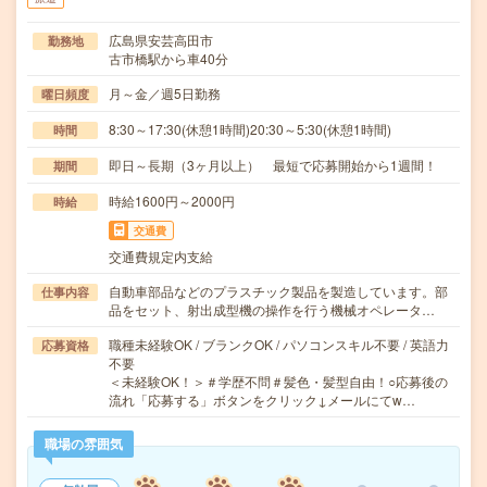
広島県安芸高田市
勤務地
古市橋駅から車40分
月～金／週5日勤務
曜日頻度
8:30～17:30(休憩1時間)20:30～5:30(休憩1時間)
時間
即日～長期（3ヶ月以上） 最短で応募開始から1週間！
期間
時給1600円～2000円
時給
交通費
交通費規定内支給
自動車部品などのプラスチック製品を製造しています。部
仕事内容
品をセット、射出成型機の操作を行う機械オペレータ…
職種未経験OK / ブランクOK / パソコンスキル不要 / 英語力
応募資格
不要
＜未経験OK！＞＃学歴不問＃髪色・髪型自由！○応募後の
流れ「応募する」ボタンをクリック↓メールにてw…
職場の雰囲気