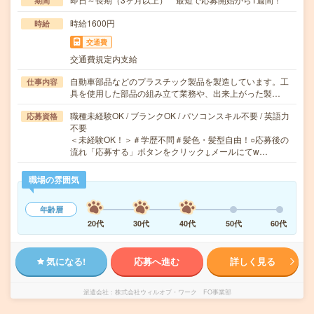
期間
時給1600円
時給
交通費
交通費規定内支給
自動車部品などのプラスチック製品を製造しています。工
仕事内容
具を使用した部品の組み立て業務や、出来上がった製…
職種未経験OK / ブランクOK / パソコンスキル不要 / 英語力
応募資格
不要
＜未経験OK！＞＃学歴不問＃髪色・髪型自由！○応募後の
流れ「応募する」ボタンをクリック↓メールにてw…
職場の雰囲気
年齢層
20代
30代
40代
50代
60代
気になる!
応募へ進む
詳しく見る
派遣会社
株式会社ウィルオブ・ワーク FO事業部