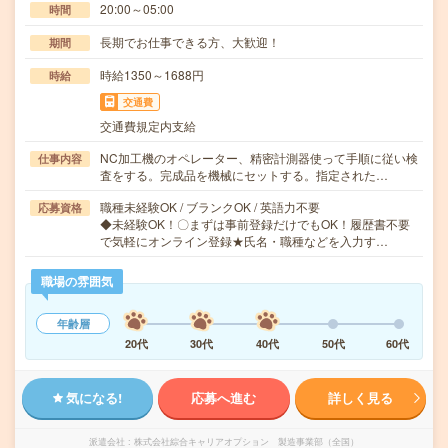
20:00～05:00
時間
長期でお仕事できる方、大歓迎！
期間
時給1350～1688円
時給
交通費
交通費規定内支給
NC加工機のオペレーター、精密計測器使って手順に従い検
仕事内容
査をする。完成品を機械にセットする。指定された…
職種未経験OK / ブランクOK / 英語力不要
応募資格
◆未経験OK！〇まずは事前登録だけでもOK！履歴書不要
で気軽にオンライン登録★氏名・職種などを入力す…
職場の雰囲気
年齢層
20代
30代
40代
50代
60代
気になる!
応募へ進む
詳しく見る
派遣会社
株式会社綜合キャリアオプション 製造事業部（全国）