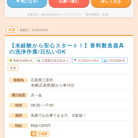
気になる!
応募へ進む
詳しく見る
派遣会社
株式会社綜合キャリアオプション 製造事業部（全国）
未読
掲載日
2026/08/05
【未経験から安心スタート！】香料製造器具
の洗浄作業/日払いOK
職種未経験OK
交通費別途支給あり
土日祝日が休み
WEB登録OK
派遣
広島県三原市
勤務地
本郷(広島県)駅から車10分
月～金
曜日頻度
08:30～17:00
時間
長期でお仕事できる方、大歓迎！
期間
時給1200円
時給
交通費