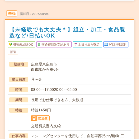
未読
掲載日
2026/08/06
【未経験でも大丈夫＊】組立・加工・食品製
造など/日払いOK
職種未経験OK
交通費別途支給あり
土日祝日が休み
WEB登録OK
派遣
広島県東広島市
勤務地
白市駅から車6分
月～金
曜日頻度
08:00～17:0020:00～05:00
時間
長期でお仕事できる方、大歓迎！
期間
時給1450円
時給
交通費
交通費規定内支給
マシニングセンターを使用して、自動車部品の切削加工
仕事内容