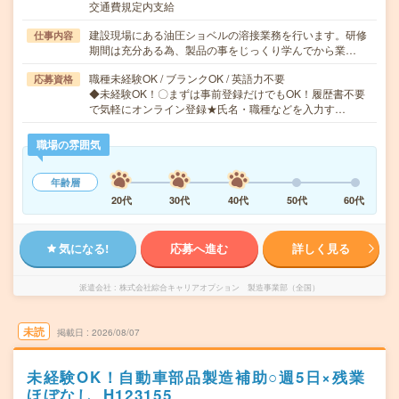
交通費規定内支給
建設現場にある油圧ショベルの溶接業務を行います。研修
仕事内容
期間は充分ある為、製品の事をじっくり学んでから業…
職種未経験OK / ブランクOK / 英語力不要
応募資格
◆未経験OK！〇まずは事前登録だけでもOK！履歴書不要
で気軽にオンライン登録★氏名・職種などを入力す…
職場の雰囲気
年齢層
20代
30代
40代
50代
60代
気になる!
応募へ進む
詳しく見る
派遣会社
株式会社綜合キャリアオプション 製造事業部（全国）
未読
掲載日
2026/08/07
未経験OK！自動車部品製造補助○週5日×残業
ほぼなし_H123155