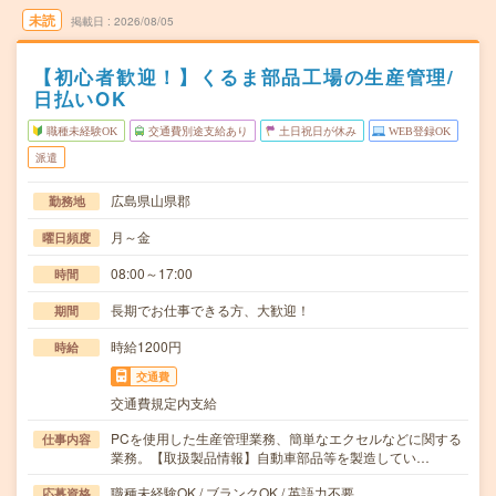
未読
掲載日
2026/08/05
【初心者歓迎！】くるま部品工場の生産管理/
日払いOK
職種未経験OK
交通費別途支給あり
土日祝日が休み
WEB登録OK
派遣
広島県山県郡
勤務地
月～金
曜日頻度
08:00～17:00
時間
長期でお仕事できる方、大歓迎！
期間
時給1200円
時給
交通費
交通費規定内支給
PCを使用した生産管理業務、簡単なエクセルなどに関する
仕事内容
業務。【取扱製品情報】自動車部品等を製造してい…
職種未経験OK / ブランクOK / 英語力不要
応募資格