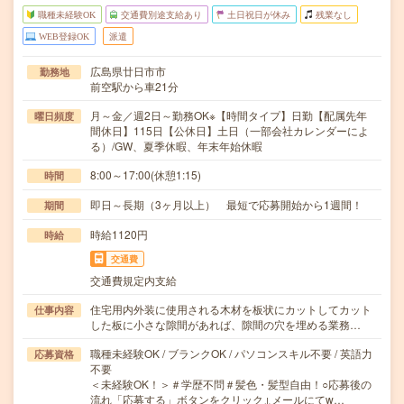
職種未経験OK
交通費別途支給あり
土日祝日が休み
残業なし
WEB登録OK
派遣
広島県廿日市市
勤務地
前空駅から車21分
月～金／週2日～勤務OK※【時間タイプ】日勤【配属先年
曜日頻度
間休日】115日【公休日】土日（一部会社カレンダーによ
る）/GW、夏季休暇、年末年始休暇
8:00～17:00(休憩1:15)
時間
即日～長期（3ヶ月以上） 最短で応募開始から1週間！
期間
時給1120円
時給
交通費
交通費規定内支給
住宅用内外装に使用される木材を板状にカットしてカット
仕事内容
した板に小さな隙間があれば、隙間の穴を埋める業務…
職種未経験OK / ブランクOK / パソコンスキル不要 / 英語力
応募資格
不要
＜未経験OK！＞＃学歴不問＃髪色・髪型自由！○応募後の
流れ「応募する」ボタンをクリック↓メールにてw…