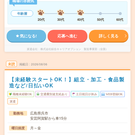
職場の雰囲気
年齢層
20代
30代
40代
50代
60代
気になる!
応募へ進む
詳しく見る
派遣会社
株式会社綜合キャリアオプション 製造事業部（全国）
未読
掲載日
2026/08/06
【未経験スタートOK！】組立・加工・食品製
造など/日払いOK
職種未経験OK
交通費別途支給あり
土日祝日が休み
WEB登録OK
派遣
広島県呉市
勤務地
安芸阿賀駅から車15分
月～金
曜日頻度