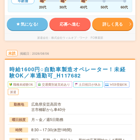
年齢層
20代
30代
40代
50代
60代
気になる!
応募へ進む
詳しく見る
派遣会社
株式会社ウィルオブ・ワーク FO事業部
未読
掲載日
2026/08/06
時給1600円○自動車製造オペレーター！未経
験OK／車通勤可_H117682
職種未経験OK
交通費別途支給あり
土日祝日が休み
WEB登録OK
派遣
広島県安芸高田市
勤務地
古市橋駅から車40分
月～金／週5日勤務
曜日頻度
8:30～17:30(休憩1時間)
時間
即日～長期（3ヶ月以上） 最短で応募開始から1週間！