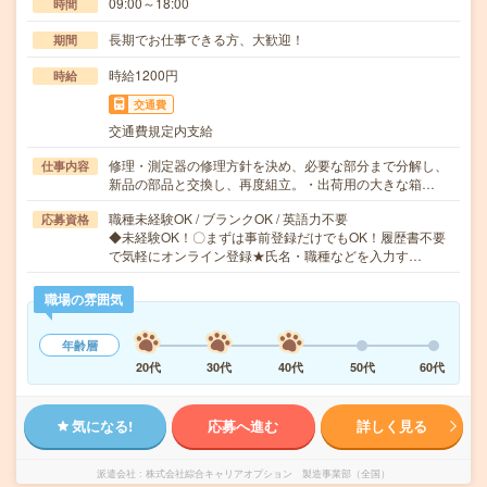
09:00～18:00
時間
長期でお仕事できる方、大歓迎！
期間
時給1200円
時給
交通費
交通費規定内支給
修理・測定器の修理方針を決め、必要な部分まで分解し、
仕事内容
新品の部品と交換し、再度組立。・出荷用の大きな箱…
職種未経験OK / ブランクOK / 英語力不要
応募資格
◆未経験OK！〇まずは事前登録だけでもOK！履歴書不要
で気軽にオンライン登録★氏名・職種などを入力す…
職場の雰囲気
年齢層
20代
30代
40代
50代
60代
気になる!
応募へ進む
詳しく見る
派遣会社
株式会社綜合キャリアオプション 製造事業部（全国）