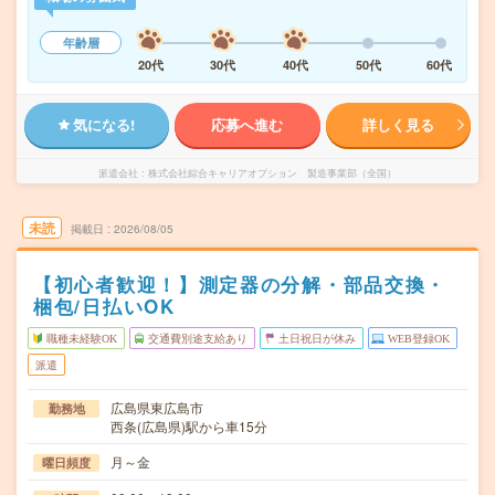
年齢層
20代
30代
40代
50代
60代
気になる!
応募へ進む
詳しく見る
派遣会社
株式会社綜合キャリアオプション 製造事業部（全国）
未読
掲載日
2026/08/05
【初心者歓迎！】測定器の分解・部品交換・
梱包/日払いOK
職種未経験OK
交通費別途支給あり
土日祝日が休み
WEB登録OK
派遣
広島県東広島市
勤務地
西条(広島県)駅から車15分
月～金
曜日頻度