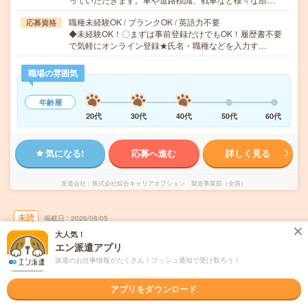
職種未経験OK / ブランクOK / 英語力不要
応募資格
◆未経験OK！〇まずは事前登録だけでもOK！履歴書不要
で気軽にオンライン登録★氏名・職種などを入力す…
職場の雰囲気
年齢層
20代
30代
40代
50代
60代
気になる!
応募へ進む
詳しく見る
派遣会社
株式会社綜合キャリアオプション 製造事業部（全国）
未読
掲載日
2026/08/05
大人気！
エン派遣アプリ
【未経験の方大歓迎！】くるまの皮製コンソ
派遣のお仕事情報がたくさん！プッシュ通知で受け取ろう！
ールの成型・組立・溶着/日払いOK
職種未経験OK
交通費別途支給あり
アプリをダウンロード
土日祝日が休み
WEB登録OK
派遣