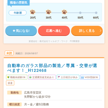
職場の雰囲気
年齢層
20代
30代
40代
50代
60代
気になる!
応募へ進む
詳しく見る
派遣会社
株式会社ウィルオブ・ワーク FO事業部
未読
掲載日
2026/08/07
自動車のガラス部品の製造／専属・交替が選
べます！_H122468
職種未経験OK
交通費別途支給あり
土日祝日が休み
WEB登録OK
派遣
広島市安芸区
勤務地
矢野駅から徒歩12分
月～金／週5日勤務
曜日頻度