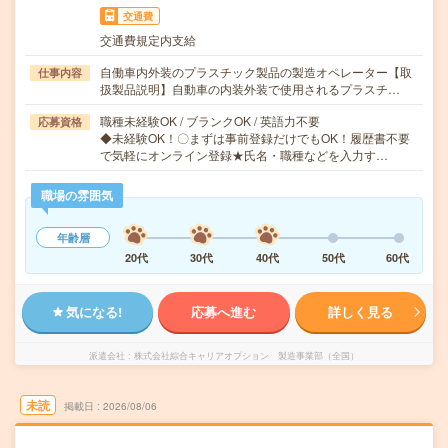
交通費
交通費規定内支給
自働車内外装のプラスチック製品の製造オペレーター【取
仕事内容
扱製品説明】自動車の内装外装で使用されるプラスチ…
職種未経験OK / ブランクOK / 英語力不要
応募資格
◆未経験OK！〇まずは事前登録だけでもOK！履歴書不要
で気軽にオンライン登録★氏名・職種などを入力す…
職場の雰囲気
年齢層
20代
30代
40代
50代
60代
気になる!
応募へ進む
詳しく見る
派遣会社
株式会社綜合キャリアオプション 製造事業部（全国）
未読
掲載日
2026/08/06