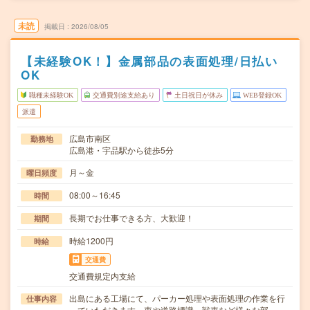
未読
掲載日
2026/08/05
【未経験OK！】金属部品の表面処理/日払い
OK
職種未経験OK
交通費別途支給あり
土日祝日が休み
WEB登録OK
派遣
広島市南区
勤務地
広島港・宇品駅から徒歩5分
月～金
曜日頻度
08:00～16:45
時間
長期でお仕事できる方、大歓迎！
期間
時給1200円
時給
交通費
交通費規定内支給
出島にある工場にて、パーカー処理や表面処理の作業を行
仕事内容
っていただきます。車や道路標識、戦車など様々な部…