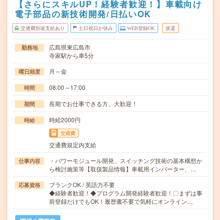
【さらにスキルUP！経験者歓迎！】車載向け
電子部品の新技術開発/日払いOK
交通費別途支給あり
土日祝日が休み
WEB登録OK
派遣
広島県東広島市
勤務地
寺家駅から車5分
月～金
曜日頻度
08:00～17:00
時間
長期でお仕事できる方、大歓迎！
期間
時給2000円
時給
交通費
交通費規定内支給
・パワーモジュール開発、スイッチング技術の基本構想か
仕事内容
ら検討施策等【取扱製品情報】車載用インバーター、…
ブランクOK / 英語力不要
応募資格
◆経験者歓迎！◆プログラム開発経験者歓迎！〇まずは事
前登録だけでもOK！履歴書不要で気軽にオンライン…