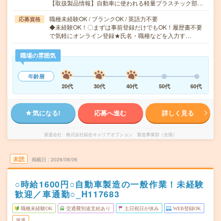
【取扱製品情報】自動車に使われる軽量プラスチック部…
職種未経験OK / ブランクOK / 英語力不要
応募資格
◆未経験OK！〇まずは事前登録だけでもOK！履歴書不要
で気軽にオンライン登録★氏名・職種などを入力す…
職場の雰囲気
年齢層
20代
30代
40代
50代
60代
気になる!
応募へ進む
詳しく見る
派遣会社
株式会社綜合キャリアオプション 製造事業部（全国）
未読
掲載日
2026/08/06
○時給1600円○自動車製造の一般作業！未経験
歓迎／車通勤○_H117683
職種未経験OK
交通費別途支給あり
土日祝日が休み
WEB登録OK
派遣