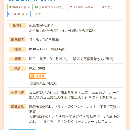
職種未経験OK
交通費別途支給あり
土日祝日が休み
残業なし
WEB登録OK
派遣
広島市安佐北区
勤務地
あき亀山駅から車14分／可部駅から車20分
月～金／週5日勤務
曜日頻度
8:00～17:00(休憩1時間)
時間
即日～長期（3ヶ月以上） 最短で応募開始から1週間！
期間
時給1300円
時給
交通費
交通費規定内支給
ゴムの製品の仕上げ加工自動車・工業用ゴム部品、ホース
仕事内容
部品等のゴム製品の仕上げ加工のお仕事です！自動車…
職種未経験OK / ブランクOK / パソコンスキル不要 / 英語力
応募資格
不要
＜未経験OK！＞＃学歴不問＃髪色・髪型自由！○応募後の
流れ「応募する」ボタンをクリック↓メールにてw…