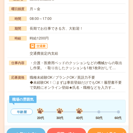
月～金
曜日頻度
08:00～17:00
時間
長期でお仕事できる方、大歓迎！
期間
時給1200円
時給
交通費
交通費規定内支給
・介護・医療用ベッドのクッションなどの機械からの取出
仕事内容
し作業。・取り出したクッションを1枚1枚剥がして…
職種未経験OK / ブランクOK / 英語力不要
応募資格
◆未経験OK！〇まずは事前登録だけでもOK！履歴書不要
で気軽にオンライン登録★氏名・職種などを入力す…
職場の雰囲気
年齢層
20代
30代
40代
50代
60代