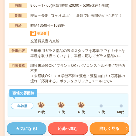
8:00～17:00(休憩1時間)20:00～5:00(休憩1時間)
時間
即日～長期（3ヶ月以上） 最短で応募開始から1週間！
期間
時給1350円～1688円
時給
交通費
交通費規定内支給
自動車用ガラス部品の製造スタッフを募集中です！様々な
仕事内容
車種を取り扱っています。車種に応じてガラス部品の…
職種未経験OK / ブランクOK / パソコンスキル不要 / 英語力
応募資格
不要
＜未経験OK！＞＃学歴不問＃髪色・髪型自由！○応募後の
流れ「応募する」ボタンをクリック↓メールにてw…
職場の雰囲気
年齢層
20代
30代
40代
50代
60代
気になる!
応募へ進む
詳しく見る