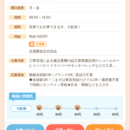
月～金
曜日頻度
08:00～16:50
時間
長期でお仕事できる方、大歓迎！
期間
時給1650円
時給
交通費
交通費規定内支給
工事現場にある建設重機の組立業務建設用のショベルカー
仕事内容
にインパクトドライバーやモンキーレンチなどの工具…
職種未経験OK / ブランクOK / 英語力不要
応募資格
◆未経験OK！〇まずは事前登録だけでもOK！履歴書不要
で気軽にオンライン登録★氏名・職種などを入力す…
職場の雰囲気
年齢層
20代
30代
40代
50代
60代
気になる!
応募へ進む
詳しく見る