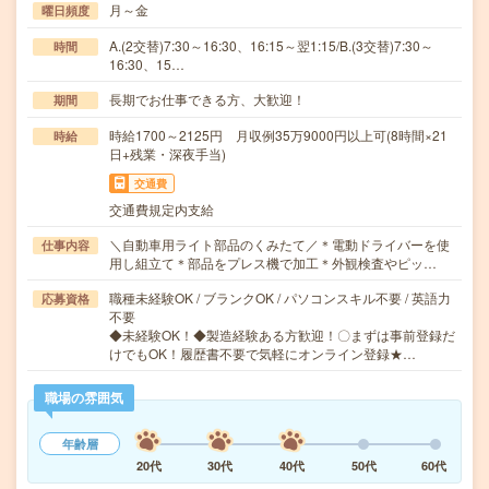
月～金
曜日頻度
A.(2交替)7:30～16:30、16:15～翌1:15/B.(3交替)7:30～
時間
16:30、15…
長期でお仕事できる方、大歓迎！
期間
時給1700～2125円 月収例35万9000円以上可(8時間×21
時給
日+残業・深夜手当)
交通費
交通費規定内支給
＼自動車用ライト部品のくみたて／＊電動ドライバーを使
仕事内容
用し組立て＊部品をプレス機で加工＊外観検査やピッ…
職種未経験OK / ブランクOK / パソコンスキル不要 / 英語力
応募資格
不要
◆未経験OK！◆製造経験ある方歓迎！〇まずは事前登録だ
けでもOK！履歴書不要で気軽にオンライン登録★…
職場の雰囲気
年齢層
20代
30代
40代
50代
60代