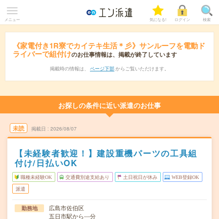
メニュー
気になる!
ログイン
検索
《家電付き1R寮でカイテキ生活＊彡》サンルーフを電動ド
ライバーで組付け
のお仕事情報は、掲載が終了しています
掲載時の情報は、
ページ下部
からご覧いただけます。
お探しの条件に近い派遣のお仕事
未読
掲載日
2026/08/07
【未経験者歓迎！】建設重機パーツの工具組
付け/日払いOK
職種未経験OK
交通費別途支給あり
土日祝日が休み
WEB登録OK
派遣
広島市佐伯区
勤務地
五日市駅から---分