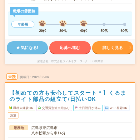
職場の雰囲気
年齢層
20代
30代
40代
50代
60代
気になる!
応募へ進む
詳しく見る
派遣会社
株式会社ウィルオブ・ワーク FO事業部
未読
掲載日
2026/08/06
【初めての方も安心してスタート＊】くるま
のライト部品の組立て/日払いOK
職種未経験OK
交通費別途支給あり
土日祝日が休み
WEB登録OK
派遣
広島県東広島市
勤務地
八本松駅から車14分