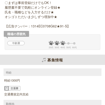
〇まずは事前登録だけでもOK！
履歴書不要で気軽にオンライン登録★
氏名・職種などを入力するだけ★
オシゴトただいま少しずつ増加中★
【広告ナンバー：1314EC0708G62★91-S】
職場の雰囲気
年齢層
20代
30代
40代
50代
60代
募集情報
時給
時給1300円
交通費
交通費規定内支給
勤務地