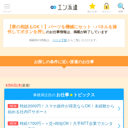
メニュー
気になる!
ログイン
検索
【寮の相談もOK！】パーツを機械にセット・パネルを操
作してボタンを押し
のお仕事情報は、掲載が終了しています
掲載時の情報は、
ページ下部
からご覧いただけます。
お探しの条件に近い派遣のお仕事
8月6日(木)
新着!
お仕事
★
トピックス
事務局注目の
時給2000円！スマホ操作が得意ならOK！未経験から
NEW
始める社内ITサポート
時給1700円～＋交×時短OK！大手NTT企業でカンタ
NEW