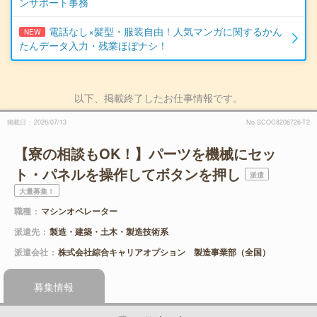
ンサポート事務
電話なし×髪型・服装自由！人気マンガに関するかん
NEW
たんデータ入力・残業ほぼナシ！
以下、掲載終了したお仕事情報です。
掲載日
2026/07/13
No.SCOC8206726-T2
【寮の相談もOK！】パーツを機械にセッ
ト・パネルを操作してボタンを押し
派遣
大量募集！
職種
マシンオペレーター
派遣先
製造・建築・土木・製造技術系
派遣会社
株式会社綜合キャリアオプション 製造事業部（全国）
募集情報