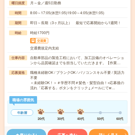
月～金／週5日勤務
曜日頻度
8:00～17:05(休憩1:05)19:00～4:05(休憩1:05)
時間
即日～長期（3ヶ月以上） 最短で応募開始から1週間！
期間
時給1700円
時給
交通費
交通費規定内支給
自動車部品の製造工程において、加工設備のオペレーショ
仕事内容
ンから品質確認までを担当していただきます。【作業…
職種未経験OK / ブランクOK / パソコンスキル不要 / 英語力
応募資格
不要
＜未経験OK！＞＃学歴不問＃髪色・髪型自由！○応募後の
流れ「応募する」ボタンをクリック↓メールにてw…
職場の雰囲気
年齢層
20代
30代
40代
50代
60代
気になる!
応募へ進む
詳しく見る