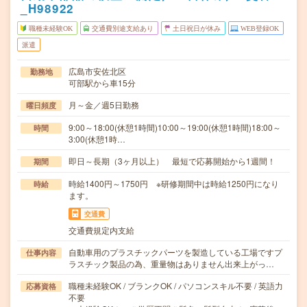
_H98922
職種未経験OK
交通費別途支給あり
土日祝日が休み
WEB登録OK
派遣
広島市安佐北区
勤務地
可部駅から車15分
月～金／週5日勤務
曜日頻度
9:00～18:00(休憩1時間)10:00～19:00(休憩1時間)18:00～
時間
3:00(休憩1時…
即日～長期（3ヶ月以上） 最短で応募開始から1週間！
期間
時給1400円～1750円 ※研修期間中は時給1250円になり
時給
ます。
交通費
交通費規定内支給
自動車用のプラスチックパーツを製造している工場ですプ
仕事内容
ラスチック製品の為、重量物はありません出来上がっ…
職種未経験OK / ブランクOK / パソコンスキル不要 / 英語力
応募資格
不要