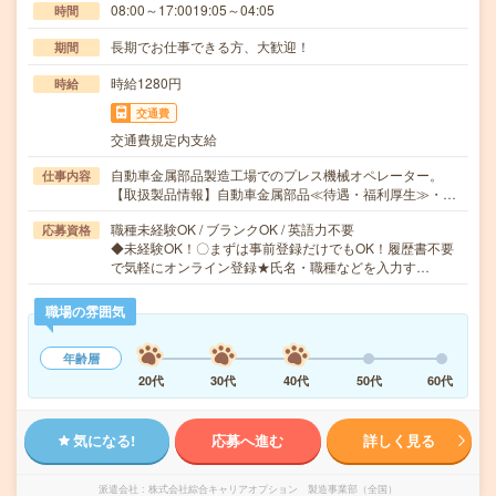
08:00～17:0019:05～04:05
時間
長期でお仕事できる方、大歓迎！
期間
時給1280円
時給
交通費
交通費規定内支給
自動車金属部品製造工場でのプレス機械オペレーター。
仕事内容
【取扱製品情報】自動車金属部品≪待遇・福利厚生≫・…
職種未経験OK / ブランクOK / 英語力不要
応募資格
◆未経験OK！〇まずは事前登録だけでもOK！履歴書不要
で気軽にオンライン登録★氏名・職種などを入力す…
職場の雰囲気
年齢層
20代
30代
40代
50代
60代
気になる!
応募へ進む
詳しく見る
派遣会社
株式会社綜合キャリアオプション 製造事業部（全国）