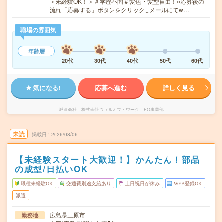
＜未経験OK！＞＃学歴不問＃髪色・髪型自由！○応募後の
流れ「応募する」ボタンをクリック↓メールにてw…
職場の雰囲気
年齢層
20代
30代
40代
50代
60代
気になる!
応募へ進む
詳しく見る
派遣会社
株式会社ウィルオブ・ワーク FO事業部
未読
掲載日
2026/08/06
【未経験スタート大歓迎！】かんたん！部品
の成型/日払いOK
職種未経験OK
交通費別途支給あり
土日祝日が休み
WEB登録OK
派遣
広島県三原市
勤務地