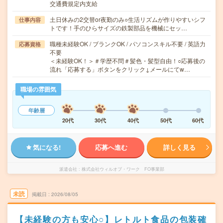
交通費規定内支給
土日休みの2交替or夜勤のみ○生活リズムが作りやすいシフ
仕事内容
トです！手のひらサイズの鉄製部品を機械にセッ…
職種未経験OK / ブランクOK / パソコンスキル不要 / 英語力
応募資格
不要
＜未経験OK！＞＃学歴不問＃髪色・髪型自由！○応募後の
流れ「応募する」ボタンをクリック↓メールにてw…
職場の雰囲気
年齢層
20代
30代
40代
50代
60代
気になる!
応募へ進む
詳しく見る
派遣会社
株式会社ウィルオブ・ワーク FO事業部
未読
掲載日
2026/08/05
【未経験の方も安心○】レトルト食品の包装確