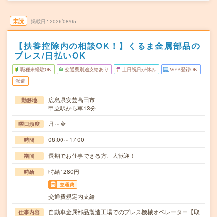
未読
掲載日
2026/08/05
【扶養控除内の相談OK！】くるま金属部品の
プレス/日払いOK
職種未経験OK
交通費別途支給あり
土日祝日が休み
WEB登録OK
派遣
広島県安芸高田市
勤務地
甲立駅から車13分
月～金
曜日頻度
08:00～17:00
時間
長期でお仕事できる方、大歓迎！
期間
時給1280円
時給
交通費
交通費規定内支給
自動車金属部品製造工場でのプレス機械オペレーター【取
仕事内容