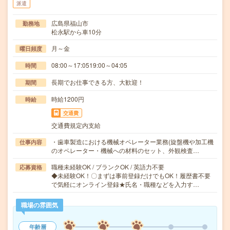
派遣
広島県福山市
勤務地
松永駅から車10分
月～金
曜日頻度
08:00～17:0519:00～04:05
時間
長期でお仕事できる方、大歓迎！
期間
時給1200円
時給
交通費
交通費規定内支給
・歯車製造における機械オペレーター業務(旋盤機や加工機
仕事内容
のオペレーター・機械への材料のセット、外観検査…
職種未経験OK / ブランクOK / 英語力不要
応募資格
◆未経験OK！〇まずは事前登録だけでもOK！履歴書不要
で気軽にオンライン登録★氏名・職種などを入力す…
職場の雰囲気
年齢層