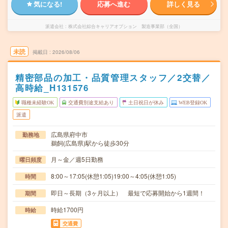
気になる!
応募へ進む
詳しく見る
派遣会社
株式会社綜合キャリアオプション 製造事業部（全国）
未読
掲載日
2026/08/06
精密部品の加工・品質管理スタッフ／2交替／
高時給_H131576
職種未経験OK
交通費別途支給あり
土日祝日が休み
WEB登録OK
派遣
広島県府中市
勤務地
鵜飼(広島県)駅から徒歩30分
月～金／週5日勤務
曜日頻度
8:00～17:05(休憩1:05)19:00～4:05(休憩1:05)
時間
即日～長期（3ヶ月以上） 最短で応募開始から1週間！
期間
時給1700円
時給
交通費