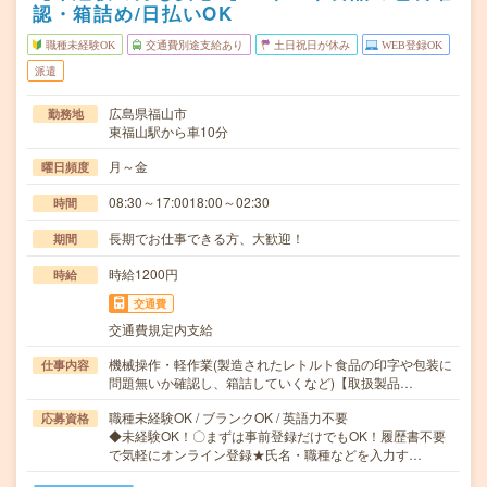
認・箱詰め/日払いOK
職種未経験OK
交通費別途支給あり
土日祝日が休み
WEB登録OK
派遣
広島県福山市
勤務地
東福山駅から車10分
月～金
曜日頻度
08:30～17:0018:00～02:30
時間
長期でお仕事できる方、大歓迎！
期間
時給1200円
時給
交通費
交通費規定内支給
機械操作・軽作業(製造されたレトルト食品の印字や包装に
仕事内容
問題無いか確認し、箱詰していくなど)【取扱製品…
職種未経験OK / ブランクOK / 英語力不要
応募資格
◆未経験OK！〇まずは事前登録だけでもOK！履歴書不要
で気軽にオンライン登録★氏名・職種などを入力す…