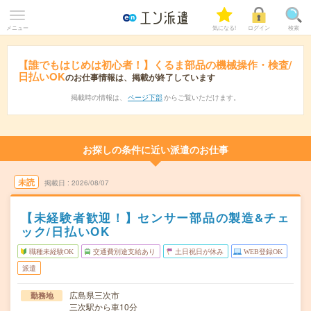
メニュー
気になる!
ログイン
検索
【誰でもはじめは初心者！】くるま部品の機械操作・検査/
日払いOK
のお仕事情報は、掲載が終了しています
掲載時の情報は、
ページ下部
からご覧いただけます。
お探しの条件に近い派遣のお仕事
未読
掲載日
2026/08/07
【未経験者歓迎！】センサー部品の製造&チェ
ック/日払いOK
職種未経験OK
交通費別途支給あり
土日祝日が休み
WEB登録OK
派遣
広島県三次市
勤務地
三次駅から車10分