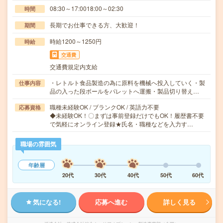
08:30～17:0018:00～02:30
時間
長期でお仕事できる方、大歓迎！
期間
時給1200～1250円
時給
交通費
交通費規定内支給
・レトルト食品製造の為に原料を機械へ投入していく・製
仕事内容
品の入った段ボールをパレットへ運搬・製品切り替え…
職種未経験OK / ブランクOK / 英語力不要
応募資格
◆未経験OK！〇まずは事前登録だけでもOK！履歴書不要
で気軽にオンライン登録★氏名・職種などを入力す…
職場の雰囲気
年齢層
20代
30代
40代
50代
60代
気になる!
応募へ進む
詳しく見る