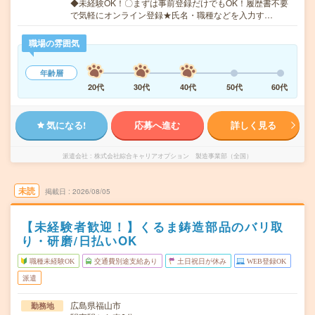
◆未経験OK！〇まずは事前登録だけでもOK！履歴書不要
で気軽にオンライン登録★氏名・職種などを入力す…
職場の雰囲気
年齢層
20代
30代
40代
50代
60代
気になる!
応募へ進む
詳しく見る
派遣会社
株式会社綜合キャリアオプション 製造事業部（全国）
未読
掲載日
2026/08/05
【未経験者歓迎！】くるま鋳造部品のバリ取
り・研磨/日払いOK
職種未経験OK
交通費別途支給あり
土日祝日が休み
WEB登録OK
派遣
広島県福山市
勤務地