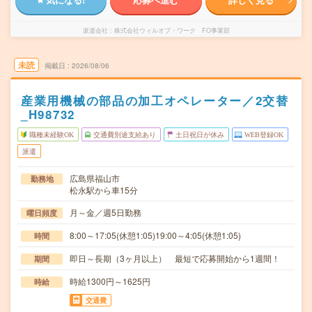
派遣会社
株式会社ウィルオブ・ワーク FO事業部
未読
掲載日
2026/08/06
産業用機械の部品の加工オペレーター／2交替
_H98732
職種未経験OK
交通費別途支給あり
土日祝日が休み
WEB登録OK
派遣
広島県福山市
勤務地
松永駅から車15分
月～金／週5日勤務
曜日頻度
8:00～17:05(休憩1:05)19:00～4:05(休憩1:05)
時間
即日～長期（3ヶ月以上） 最短で応募開始から1週間！
期間
時給1300円～1625円
時給
交通費