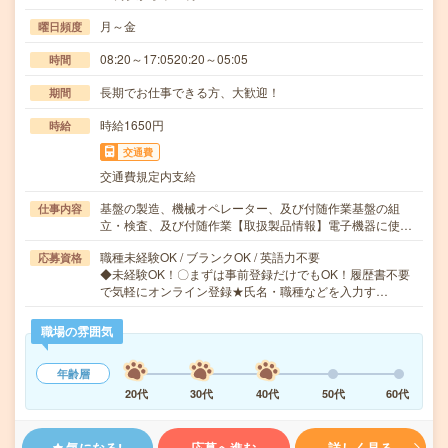
月～金
曜日頻度
08:20～17:0520:20～05:05
時間
長期でお仕事できる方、大歓迎！
期間
時給1650円
時給
交通費
交通費規定内支給
基盤の製造、機械オペレーター、及び付随作業基盤の組
仕事内容
立・検査、及び付随作業【取扱製品情報】電子機器に使…
職種未経験OK / ブランクOK / 英語力不要
応募資格
◆未経験OK！〇まずは事前登録だけでもOK！履歴書不要
で気軽にオンライン登録★氏名・職種などを入力す…
職場の雰囲気
年齢層
20代
30代
40代
50代
60代
気になる!
応募へ進む
詳しく見る