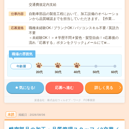
交通費規定内支給
自動車部品の製造工程において、加工設備のオペレーショ
仕事内容
ンから品質確認までを担当していただきます。【作業…
職種未経験OK / ブランクOK / パソコンスキル不要 / 英語力
応募資格
不要
＜未経験OK！＞＃学歴不問＃髪色・髪型自由！○応募後の
流れ「応募する」ボタンをクリック↓メールにてw…
職場の雰囲気
年齢層
20代
30代
40代
50代
60代
気になる!
応募へ進む
詳しく見る
派遣会社
株式会社ウィルオブ・ワーク FO事業部
未読
掲載日
2026/08/06