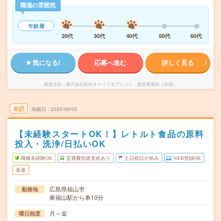
職場の雰囲気
年齢層
20代
30代
40代
50代
60代
気になる!
応募へ進む
詳しく見る
派遣会社
株式会社綜合キャリアオプション 製造事業部（全国）
未読
掲載日
2026/08/05
【未経験スタートOK！】レトルト食品の原料
投入・洗浄/日払いOK
職種未経験OK
交通費別途支給あり
土日祝日が休み
WEB登録OK
派遣
広島県福山市
勤務地
東福山駅から車10分
月～金
曜日頻度