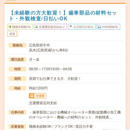
【未経験の方大歓迎！】歯車部品の材料セッ
ト・外観検査/日払いOK
職種未経験OK
交通費別途支給あり
土日祝日が休み
WEB登録OK
派遣
広島県府中市
勤務地
高木(広島県)駅から車8分
月～金
曜日頻度
08:00～17:0519:00～04:05
時間
長期でお仕事できる方、大歓迎！
期間
時給1200円
時給
交通費
交通費規定内支給
・歯車製造における機械オペレーター業務(旋盤機や加工機
仕事内容
のオペレーター・機械への材料のセット、外観検査…
職種未経験OK / ブランクOK / 英語力不要
応募資格