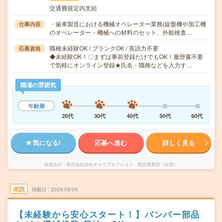
交通費規定内支給
・歯車製造における機械オペレーター業務(旋盤機や加工機
仕事内容
のオペレーター・機械への材料のセット、外観検査…
職種未経験OK / ブランクOK / 英語力不要
応募資格
◆未経験OK！〇まずは事前登録だけでもOK！履歴書不要
で気軽にオンライン登録★氏名・職種などを入力す…
職場の雰囲気
年齢層
20代
30代
40代
50代
60代
気になる!
応募へ進む
詳しく見る
派遣会社
株式会社綜合キャリアオプション 製造事業部（全国）
未読
掲載日
2026/08/05
【未経験から安心スタート！】バンパー部品