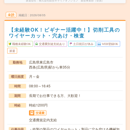
派遣会社
株式会社綜合キャリアオプション 製造事業部（全国）
未読
掲載日
2026/08/05
【未経験OK！ビギナー活躍中！】切削工具の
ワイヤーカット・穴あけ・検査
職種未経験OK
交通費別途支給あり
土日祝日が休み
WEB登録OK
派遣
広島県東広島市
勤務地
西条(広島県)駅から車35分
月～金
曜日頻度
08:00～16:45
時間
長期でお仕事できる方、大歓迎！
期間
時給1200円
時給
交通費
交通費規定内支給
・鉄製の製品のワイヤーカット・製品に穴を空ける機械加
仕事内容