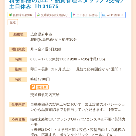
精密部品の加工・品質管理スタッフ／2交替／
土日休み_H131575
職種未経験OK
交通費別途支給あり
土日祝日が休み
WEB登録OK
派遣
広島県府中市
勤務地
鵜飼(広島県)駅から徒歩30分
月～金／週5日勤務
曜日頻度
8:00～17:05(休憩1:05)19:00～4:05(休憩1:05)
時間
即日～長期（3ヶ月以上） 最短で応募開始から1週間！
期間
時給1700円
時給
交通費
交通費規定内支給
自動車部品の製造工程において、加工設備のオペレーショ
仕事内容
ンから品質確認までを担当していただきます。【作業…
職種未経験OK / ブランクOK / パソコンスキル不要 / 英語力
応募資格
不要
＜未経験OK！＞＃学歴不問＃髪色・髪型自由！○応募後の
流れ「応募する」ボタンをクリック↓メールにてw…