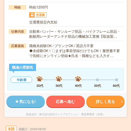
時給1200円
時給
交通費
交通費規定内支給
自動車バンパー・サンルーフ部品・バイクフレーム部品・
仕事内容
船舶用レーダーアンテナ部品の機械加工業務【取扱製…
職種未経験OK / ブランクOK / 英語力不要
応募資格
◆未経験OK！〇まずは事前登録だけでもOK！履歴書不要
で気軽にオンライン登録★氏名・職種などを入力す…
職場の雰囲気
年齢層
20代
30代
40代
50代
60代
気になる!
応募へ進む
詳しく見る
派遣会社
株式会社綜合キャリアオプション 製造事業部（全国）
未読
掲載日
2026/08/05