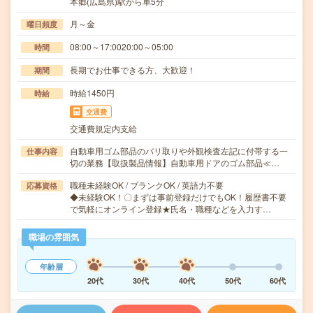
本郷(広島県)駅から車5分
月～金
曜日頻度
08:00～17:0020:00～05:00
時間
長期でお仕事できる方、大歓迎！
期間
時給1450円
時給
交通費
交通費規定内支給
自動車用ゴム部品のバリ取りや外観検査左記に付帯する一
仕事内容
切の業務【取扱製品情報】自動車用ドアのゴム部品≪…
職種未経験OK / ブランクOK / 英語力不要
応募資格
◆未経験OK！〇まずは事前登録だけでもOK！履歴書不要
で気軽にオンライン登録★氏名・職種などを入力す…
職場の雰囲気
年齢層
20代
30代
40代
50代
60代