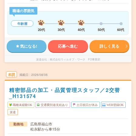
職場の雰囲気
年齢層
20代
30代
40代
50代
60代
気になる!
応募へ進む
詳しく見る
派遣会社
株式会社ウィルオブ・ワーク FO事業部
未読
掲載日
2026/08/06
精密部品の加工・品質管理スタッフ／2交替
_H131574
職種未経験OK
交通費別途支給あり
土日祝日が休み
WEB登録OK
派遣
広島県福山市
勤務地
松永駅から車15分