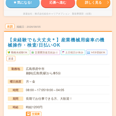
気になる!
応募へ進む
詳しく見る
派遣会社
株式会社綜合キャリアオプション 製造事業部（全国）
未読
掲載日
2026/08/05
【未経験でも大丈夫＊】産業機械用歯車の機
械操作・検査/日払いOK
職種未経験OK
交通費別途支給あり
土日祝日が休み
WEB登録OK
派遣
広島県府中市
勤務地
鵜飼(広島県)駅から車5分
月～金
曜日頻度
08:00～17:0519:00～04:05
時間
長期でお仕事できる方、大歓迎！
期間
時給1200円
時給
交通費