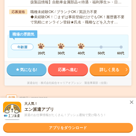
扱製品情報】自動車金属部品≪待遇・福利厚生≫・日…
職種未経験OK / ブランクOK / 英語力不要
応募資格
◆未経験OK！〇まずは事前登録だけでもOK！履歴書不要
で気軽にオンライン登録★氏名・職種などを入力す…
職場の雰囲気
年齢層
20代
30代
40代
50代
60代
気になる!
応募へ進む
詳しく見る
派遣会社
株式会社綜合キャリアオプション 製造事業部（全国）
未読
掲載日
2026/08/05
大人気！
エン派遣アプリ
【経験者向けマイスターワーク！】こんにゃ
派遣のお仕事情報がたくさん！プッシュ通知で受け取ろう！
く食品のリフト仕分け・運搬/日払いOK
アプリをダウンロード
交通費別途支給あり
土日祝日が休み
WEB登録OK
派遣