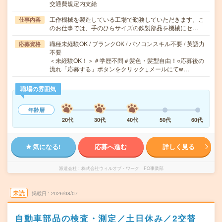
交通費規定内支給
工作機械を製造している工場で勤務していただきます。こ
仕事内容
のお仕事では、手のひらサイズの鉄製部品を機械にセ…
職種未経験OK / ブランクOK / パソコンスキル不要 / 英語力
応募資格
不要
＜未経験OK！＞＃学歴不問＃髪色・髪型自由！○応募後の
流れ「応募する」ボタンをクリック↓メールにてw…
職場の雰囲気
年齢層
20代
30代
40代
50代
60代
気になる!
応募へ進む
詳しく見る
派遣会社
株式会社ウィルオブ・ワーク FO事業部
未読
掲載日
2026/08/07
自動車部品の検査・測定／土日休み／2交替