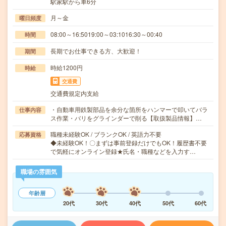
駅家駅から車6分
月～金
曜日頻度
08:00～16:5019:00～03:1016:30～00:40
時間
長期でお仕事できる方、大歓迎！
期間
時給1200円
時給
交通費
交通費規定内支給
・自動車用鉄製部品を余分な箇所をハンマーで叩いてバラ
仕事内容
ス作業・バリをグラインダーで削る【取扱製品情報】…
職種未経験OK / ブランクOK / 英語力不要
応募資格
◆未経験OK！〇まずは事前登録だけでもOK！履歴書不要
で気軽にオンライン登録★氏名・職種などを入力す…
職場の雰囲気
年齢層
20代
30代
40代
50代
60代