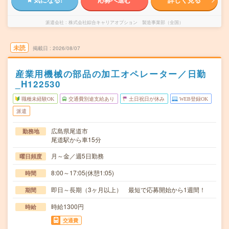
派遣会社
株式会社綜合キャリアオプション 製造事業部（全国）
未読
掲載日
2026/08/07
産業用機械の部品の加工オペレーター／日勤
_H122530
職種未経験OK
交通費別途支給あり
土日祝日が休み
WEB登録OK
派遣
広島県尾道市
勤務地
尾道駅から車15分
月～金／週5日勤務
曜日頻度
8:00～17:05(休憩1:05)
時間
即日～長期（3ヶ月以上） 最短で応募開始から1週間！
期間
時給1300円
時給
交通費