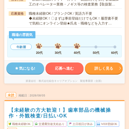
工のオペレーター業務・ノギス等の検査業務【取扱製…
職種未経験OK / ブランクOK / 英語力不要
応募資格
◆未経験OK！〇まずは事前登録だけでもOK！履歴書不要
で気軽にオンライン登録★氏名・職種などを入力す…
職場の雰囲気
年齢層
20代
30代
40代
50代
60代
気になる!
応募へ進む
詳しく見る
派遣会社
株式会社綜合キャリアオプション 製造事業部（全国）
未読
掲載日
2026/08/05
【未経験の方大歓迎！】歯車部品の機械操
作・外観検査/日払いOK
職種未経験OK
交通費別途支給あり
土日祝日が休み
WEB登録OK