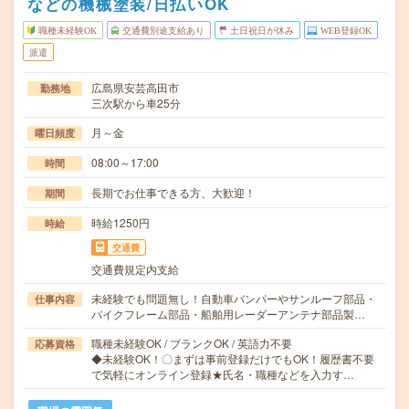
などの機械塗装/日払いOK
職種未経験OK
交通費別途支給あり
土日祝日が休み
WEB登録OK
派遣
広島県安芸高田市
勤務地
三次駅から車25分
月～金
曜日頻度
08:00～17:00
時間
長期でお仕事できる方、大歓迎！
期間
時給1250円
時給
交通費
交通費規定内支給
未経験でも問題無し！自動車バンパーやサンルーフ部品・
仕事内容
バイクフレーム部品・船舶用レーダーアンテナ部品製…
職種未経験OK / ブランクOK / 英語力不要
応募資格
◆未経験OK！〇まずは事前登録だけでもOK！履歴書不要
で気軽にオンライン登録★氏名・職種などを入力す…