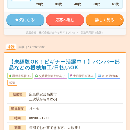
20代
30代
40代
50代
60代
気になる!
応募へ進む
詳しく見る
派遣会社
株式会社綜合キャリアオプション 製造事業部（全国）
未読
掲載日
2026/08/05
【未経験OK！ビギナー活躍中！】バンパー部
品などの機械加工/日払いOK
職種未経験OK
交通費別途支給あり
土日祝日が休み
WEB登録OK
派遣
広島県安芸高田市
勤務地
三次駅から車25分
月～金
曜日頻度
08:00～17:00
時間
長期でお仕事できる方、大歓迎！
期間