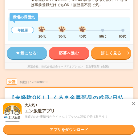
は事前登録だけでもOK！履歴書不要で気…
職場の雰囲気
年齢層
20代
30代
40代
50代
60代
気になる!
応募へ進む
詳しく見る
派遣会社
株式会社綜合キャリアオプション 製造事業部（全国）
未読
掲載日
2026/08/05
【未経験OK！】くるま金属部品の成形/日払
いOK
大人気！
エン派遣アプリ
職種未経験OK
交通費別途支給あり
土日祝日が休み
WEB登録OK
派遣のお仕事情報がたくさん！プッシュ通知で受け取ろう！
派遣
アプリをダウンロード
広島市安佐北区
勤務地
可部駅から車10分