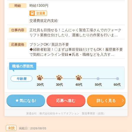
時給1300円
時給
交通費
交通費規定内支給
正社員も目指せる！こんにゃく製造工場さんでのフォーク
仕事内容
リフト業務仕分けしたり、運搬したりの作業を行いま…
ブランクOK / 英語力不要
応募資格
◆経験者歓迎！〇まずは事前登録だけでもOK！履歴書不要
で気軽にオンライン登録★氏名・職種などを入力す…
職場の雰囲気
年齢層
20代
30代
40代
50代
60代
気になる!
応募へ進む
詳しく見る
派遣会社
株式会社綜合キャリアオプション 製造事業部（全国）
未読
掲載日
2026/08/05