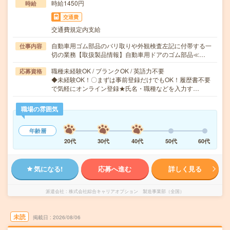
時給1450円
時給
交通費
交通費規定内支給
自動車用ゴム部品のバリ取りや外観検査左記に付帯する一
仕事内容
切の業務【取扱製品情報】自動車用ドアのゴム部品≪…
職種未経験OK / ブランクOK / 英語力不要
応募資格
◆未経験OK！〇まずは事前登録だけでもOK！履歴書不要
で気軽にオンライン登録★氏名・職種などを入力す…
職場の雰囲気
年齢層
20代
30代
40代
50代
60代
気になる!
応募へ進む
詳しく見る
派遣会社
株式会社綜合キャリアオプション 製造事業部（全国）
未読
掲載日
2026/08/06