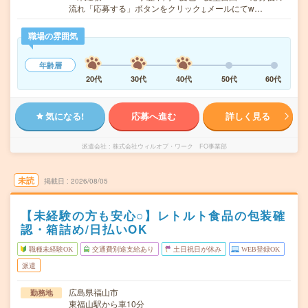
流れ「応募する」ボタンをクリック↓メールにてw…
職場の雰囲気
年齢層
20代
30代
40代
50代
60代
気になる!
応募へ進む
詳しく見る
派遣会社
株式会社ウィルオブ・ワーク FO事業部
未読
掲載日
2026/08/05
【未経験の方も安心○】レトルト食品の包装確
認・箱詰め/日払いOK
職種未経験OK
交通費別途支給あり
土日祝日が休み
WEB登録OK
派遣
広島県福山市
勤務地
東福山駅から車10分