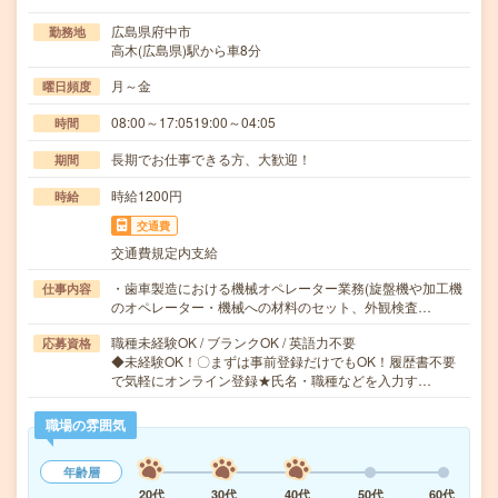
広島県府中市
勤務地
高木(広島県)駅から車8分
月～金
曜日頻度
08:00～17:0519:00～04:05
時間
長期でお仕事できる方、大歓迎！
期間
時給1200円
時給
交通費
交通費規定内支給
・歯車製造における機械オペレーター業務(旋盤機や加工機
仕事内容
のオペレーター・機械への材料のセット、外観検査…
職種未経験OK / ブランクOK / 英語力不要
応募資格
◆未経験OK！〇まずは事前登録だけでもOK！履歴書不要
で気軽にオンライン登録★氏名・職種などを入力す…
職場の雰囲気
年齢層
20代
30代
40代
50代
60代