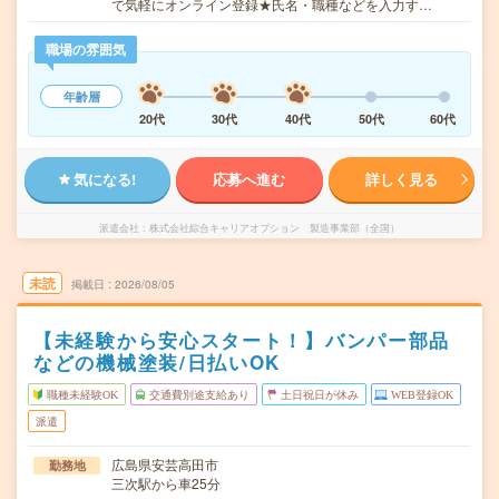
で気軽にオンライン登録★氏名・職種などを入力す…
職場の雰囲気
年齢層
20代
30代
40代
50代
60代
気になる!
応募へ進む
詳しく見る
派遣会社
株式会社綜合キャリアオプション 製造事業部（全国）
未読
掲載日
2026/08/05
【未経験から安心スタート！】バンパー部品
などの機械塗装/日払いOK
職種未経験OK
交通費別途支給あり
土日祝日が休み
WEB登録OK
派遣
広島県安芸高田市
勤務地
三次駅から車25分