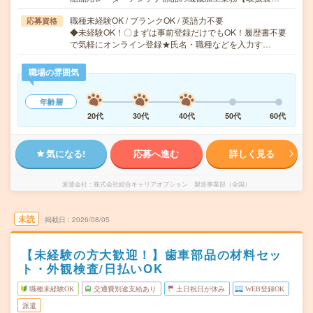
職種未経験OK / ブランクOK / 英語力不要
応募資格
◆未経験OK！〇まずは事前登録だけでもOK！履歴書不要
で気軽にオンライン登録★氏名・職種などを入力す…
職場の雰囲気
年齢層
20代
30代
40代
50代
60代
気になる!
応募へ進む
詳しく見る
派遣会社
株式会社綜合キャリアオプション 製造事業部（全国）
未読
掲載日
2026/08/05
【未経験の方大歓迎！】歯車部品の材料セッ
ト・外観検査/日払いOK
職種未経験OK
交通費別途支給あり
土日祝日が休み
WEB登録OK
派遣