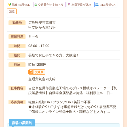
職種未経験OK
交通費別途支給あり
土日祝日が休み
WEB登録OK
派遣
広島県安芸高田市
勤務地
甲立駅から車13分
月～金
曜日頻度
08:00～17:00
時間
長期でお仕事できる方、大歓迎！
期間
時給1280円
時給
交通費
交通費規定内支給
自動車金属部品製造工場でのプレス機械オペレーター【取
仕事内容
扱製品情報】自動車金属部品≪待遇・福利厚生≫・日…
職種未経験OK / ブランクOK / 英語力不要
応募資格
◆未経験OK！〇まずは事前登録だけでもOK！履歴書不要
で気軽にオンライン登録★氏名・職種などを入力す…
職場の雰囲気