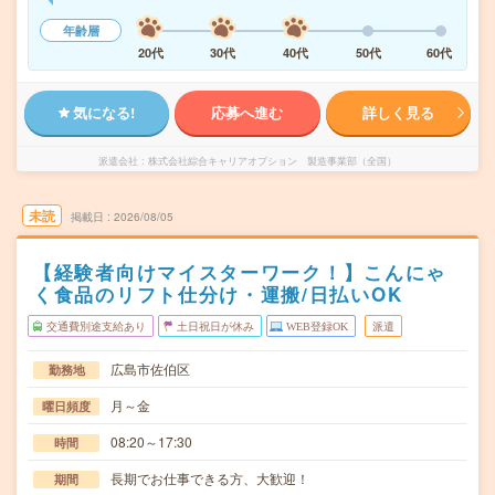
年齢層
20代
30代
40代
50代
60代
気になる!
応募へ進む
詳しく見る
派遣会社
株式会社綜合キャリアオプション 製造事業部（全国）
未読
掲載日
2026/08/05
【経験者向けマイスターワーク！】こんにゃ
く食品のリフト仕分け・運搬/日払いOK
交通費別途支給あり
土日祝日が休み
WEB登録OK
派遣
広島市佐伯区
勤務地
月～金
曜日頻度
08:20～17:30
時間
長期でお仕事できる方、大歓迎！
期間