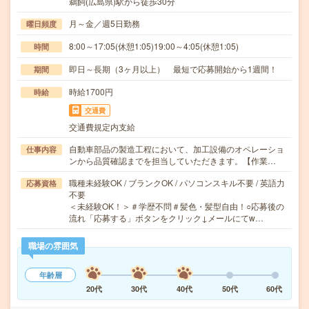
鵜飼(広島県)駅から徒歩30分
月～金／週5日勤務
曜日頻度
8:00～17:05(休憩1:05)19:00～4:05(休憩1:05)
時間
即日～長期（3ヶ月以上） 最短で応募開始から1週間！
期間
時給1700円
時給
交通費
交通費規定内支給
自動車部品の製造工程において、加工設備のオペレーショ
仕事内容
ンから品質確認までを担当していただきます。【作業…
職種未経験OK / ブランクOK / パソコンスキル不要 / 英語力
応募資格
不要
＜未経験OK！＞＃学歴不問＃髪色・髪型自由！○応募後の
流れ「応募する」ボタンをクリック↓メールにてw…
職場の雰囲気
年齢層
20代
30代
40代
50代
60代