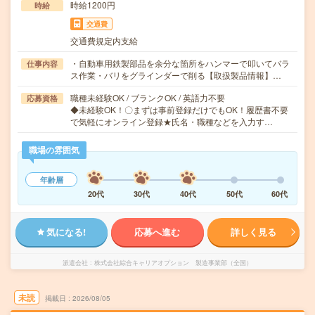
時給1200円
時給
交通費
交通費規定内支給
・自動車用鉄製部品を余分な箇所をハンマーで叩いてバラ
仕事内容
ス作業・バリをグラインダーで削る【取扱製品情報】…
職種未経験OK / ブランクOK / 英語力不要
応募資格
◆未経験OK！〇まずは事前登録だけでもOK！履歴書不要
で気軽にオンライン登録★氏名・職種などを入力す…
職場の雰囲気
年齢層
20代
30代
40代
50代
60代
気になる!
応募へ進む
詳しく見る
派遣会社
株式会社綜合キャリアオプション 製造事業部（全国）
未読
掲載日
2026/08/05