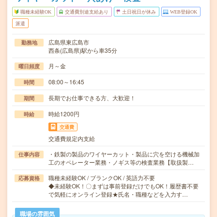
職種未経験OK
交通費別途支給あり
土日祝日が休み
WEB登録OK
派遣
広島県東広島市
勤務地
西条(広島県)駅から車35分
月～金
曜日頻度
08:00～16:45
時間
長期でお仕事できる方、大歓迎！
期間
時給1200円
時給
交通費
交通費規定内支給
・鉄製の製品のワイヤーカット・製品に穴を空ける機械加
仕事内容
工のオペレーター業務・ノギス等の検査業務【取扱製…
職種未経験OK / ブランクOK / 英語力不要
応募資格
◆未経験OK！〇まずは事前登録だけでもOK！履歴書不要
で気軽にオンライン登録★氏名・職種などを入力す…
職場の雰囲気