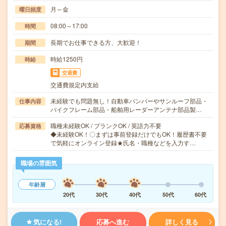
月～金
曜日頻度
08:00～17:00
時間
長期でお仕事できる方、大歓迎！
期間
時給1250円
時給
交通費
交通費規定内支給
未経験でも問題無し！自動車バンパーやサンルーフ部品・
仕事内容
バイクフレーム部品・船舶用レーダーアンテナ部品製…
職種未経験OK / ブランクOK / 英語力不要
応募資格
◆未経験OK！〇まずは事前登録だけでもOK！履歴書不要
で気軽にオンライン登録★氏名・職種などを入力す…
職場の雰囲気
年齢層
20代
30代
40代
50代
60代
気になる!
応募へ進む
詳しく見る