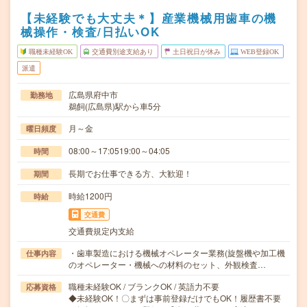
【未経験でも大丈夫＊】産業機械用歯車の機
械操作・検査/日払いOK
職種未経験OK
交通費別途支給あり
土日祝日が休み
WEB登録OK
派遣
広島県府中市
勤務地
鵜飼(広島県)駅から車5分
月～金
曜日頻度
08:00～17:0519:00～04:05
時間
長期でお仕事できる方、大歓迎！
期間
時給1200円
時給
交通費
交通費規定内支給
・歯車製造における機械オペレーター業務(旋盤機や加工機
仕事内容
のオペレーター・機械への材料のセット、外観検査…
職種未経験OK / ブランクOK / 英語力不要
応募資格
◆未経験OK！〇まずは事前登録だけでもOK！履歴書不要