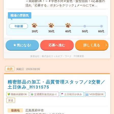
＜未経験OK！＞＃学歴不問＃髪色・髪型自由！○応募後の
流れ「応募する」ボタンをクリック↓メールにてw…
職場の雰囲気
年齢層
20代
30代
40代
50代
60代
気になる!
応募へ進む
詳しく見る
派遣会社
株式会社ウィルオブ・ワーク FO事業部
未読
掲載日
2026/08/06
精密部品の加工・品質管理スタッフ／2交替／
土日休み_H131575
職種未経験OK
交通費別途支給あり
土日祝日が休み
WEB登録OK
派遣
広島県府中市
勤務地