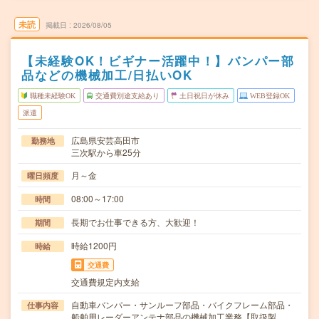
未読
掲載日
2026/08/05
【未経験OK！ビギナー活躍中！】バンパー部
品などの機械加工/日払いOK
職種未経験OK
交通費別途支給あり
土日祝日が休み
WEB登録OK
派遣
広島県安芸高田市
勤務地
三次駅から車25分
月～金
曜日頻度
08:00～17:00
時間
長期でお仕事できる方、大歓迎！
期間
時給1200円
時給
交通費
交通費規定内支給
自動車バンパー・サンルーフ部品・バイクフレーム部品・
仕事内容
船舶用レーダーアンテナ部品の機械加工業務【取扱製…