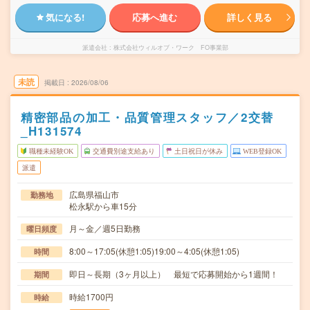
気になる!
応募へ進む
詳しく見る
派遣会社
株式会社ウィルオブ・ワーク FO事業部
未読
掲載日
2026/08/06
精密部品の加工・品質管理スタッフ／2交替
_H131574
職種未経験OK
交通費別途支給あり
土日祝日が休み
WEB登録OK
派遣
広島県福山市
勤務地
松永駅から車15分
月～金／週5日勤務
曜日頻度
8:00～17:05(休憩1:05)19:00～4:05(休憩1:05)
時間
即日～長期（3ヶ月以上） 最短で応募開始から1週間！
期間
時給1700円
時給