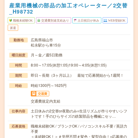
産業用機械の部品の加工オペレーター／2交替
_H98732
職種未経験OK
交通費別途支給あり
土日祝日が休み
WEB登録OK
派遣
広島県福山市
勤務地
松永駅から車15分
月～金／週5日勤務
曜日頻度
8:00～17:05(休憩1:05)19:00～4:05(休憩1:05)
時間
即日～長期（3ヶ月以上） 最短で応募開始から1週間！
期間
時給1300円～1625円
時給
交通費
交通費規定内支給
土日休みの2交替or夜勤のみ○生活リズムが作りやすいシフ
仕事内容
トです！手のひらサイズの鉄製部品を機械にセッ…
職種未経験OK / ブランクOK / パソコンスキル不要 / 英語力
応募資格
不要
＜未経験OK！＞＃学歴不問＃髪色・髪型自由！○応募後の