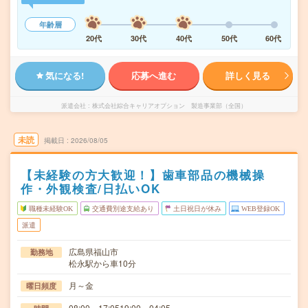
年齢層
20代
30代
40代
50代
60代
気になる!
応募へ進む
詳しく見る
派遣会社
株式会社綜合キャリアオプション 製造事業部（全国）
未読
掲載日
2026/08/05
【未経験の方大歓迎！】歯車部品の機械操
作・外観検査/日払いOK
職種未経験OK
交通費別途支給あり
土日祝日が休み
WEB登録OK
派遣
広島県福山市
勤務地
松永駅から車10分
月～金
曜日頻度
08:00～17:0519:00～04:05