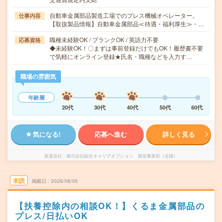
自動車金属部品製造工場でのプレス機械オペレーター。
仕事内容
【取扱製品情報】自動車金属部品≪待遇・福利厚生≫・…
職種未経験OK / ブランクOK / 英語力不要
応募資格
◆未経験OK！〇まずは事前登録だけでもOK！履歴書不要
で気軽にオンライン登録★氏名・職種などを入力す…
職場の雰囲気
年齢層
20代
30代
40代
50代
60代
気になる!
応募へ進む
詳しく見る
派遣会社
株式会社綜合キャリアオプション 製造事業部（全国）
未読
掲載日
2026/08/05
【扶養控除内の相談OK！】くるま金属部品の
プレス/日払いOK