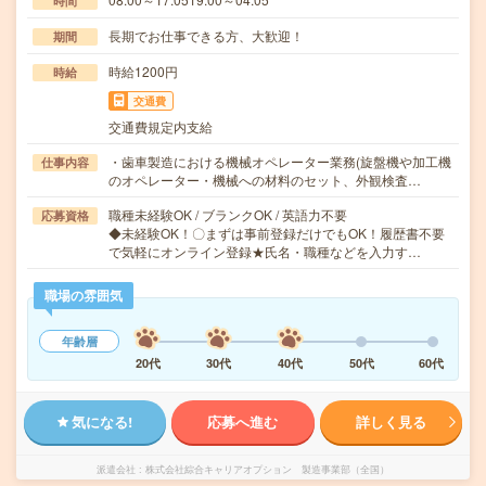
時間
長期でお仕事できる方、大歓迎！
期間
時給1200円
時給
交通費
交通費規定内支給
・歯車製造における機械オペレーター業務(旋盤機や加工機
仕事内容
のオペレーター・機械への材料のセット、外観検査…
職種未経験OK / ブランクOK / 英語力不要
応募資格
◆未経験OK！〇まずは事前登録だけでもOK！履歴書不要
で気軽にオンライン登録★氏名・職種などを入力す…
職場の雰囲気
年齢層
20代
30代
40代
50代
60代
気になる!
応募へ進む
詳しく見る
派遣会社
株式会社綜合キャリアオプション 製造事業部（全国）