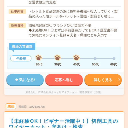
交通費規定内支給
・レトルト食品製造の為に原料を機械へ投入していく・製
仕事内容
品の入った段ボールをパレットへ運搬・製品切り替え…
職種未経験OK / ブランクOK / 英語力不要
応募資格
◆未経験OK！〇まずは事前登録だけでもOK！履歴書不要
で気軽にオンライン登録★氏名・職種などを入力す…
職場の雰囲気
年齢層
20代
30代
40代
50代
60代
気になる!
応募へ進む
詳しく見る
派遣会社
株式会社綜合キャリアオプション 製造事業部（全国）
未読
掲載日
2026/08/05
【未経験OK！ビギナー活躍中！】切削工具の
ワイヤーカット・穴あけ・検査