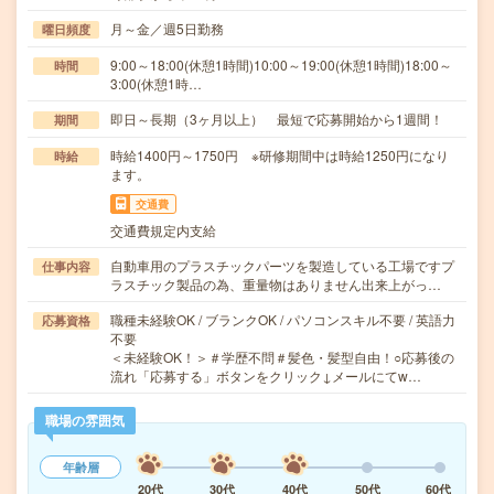
月～金／週5日勤務
曜日頻度
9:00～18:00(休憩1時間)10:00～19:00(休憩1時間)18:00～
時間
3:00(休憩1時…
即日～長期（3ヶ月以上） 最短で応募開始から1週間！
期間
時給1400円～1750円 ※研修期間中は時給1250円になり
時給
ます。
交通費
交通費規定内支給
自動車用のプラスチックパーツを製造している工場ですプ
仕事内容
ラスチック製品の為、重量物はありません出来上がっ…
職種未経験OK / ブランクOK / パソコンスキル不要 / 英語力
応募資格
不要
＜未経験OK！＞＃学歴不問＃髪色・髪型自由！○応募後の
流れ「応募する」ボタンをクリック↓メールにてw…
職場の雰囲気
年齢層
20代
30代
40代
50代
60代