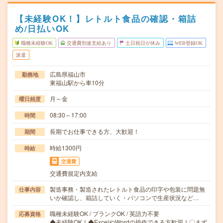
【未経験OK！】レトルト食品の確認・箱詰
め/日払いOK
職種未経験OK
交通費別途支給あり
土日祝日が休み
WEB登録OK
派遣
広島県福山市
勤務地
東福山駅から車10分
月～金
曜日頻度
08:30～17:00
時間
長期でお仕事できる方、大歓迎！
期間
時給1300円
時給
交通費
交通費規定内支給
製造事務・製造されたレトルト食品の印字や包装に問題無
仕事内容
いか確認し、箱詰していく・パソコンで生産状況など…
職種未経験OK / ブランクOK / 英語力不要
応募資格
◆未経験OK！◆ExcelやWordの操作できる方歓迎！〇まず