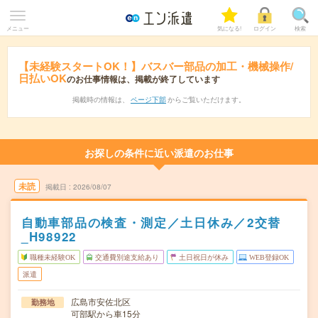
メニュー
気になる!
ログイン
検索
【未経験スタートOK！】バスバー部品の加工・機械操作/
日払いOK
のお仕事情報は、掲載が終了しています
掲載時の情報は、
ページ下部
からご覧いただけます。
お探しの条件に近い派遣のお仕事
未読
掲載日
2026/08/07
自動車部品の検査・測定／土日休み／2交替
_H98922
職種未経験OK
交通費別途支給あり
土日祝日が休み
WEB登録OK
派遣
広島市安佐北区
勤務地
可部駅から車15分