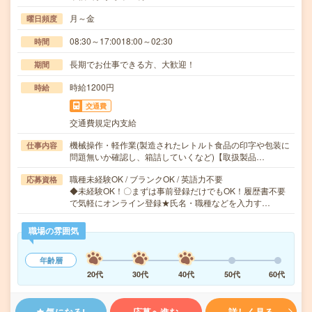
月～金
曜日頻度
08:30～17:0018:00～02:30
時間
長期でお仕事できる方、大歓迎！
期間
時給1200円
時給
交通費
交通費規定内支給
機械操作・軽作業(製造されたレトルト食品の印字や包装に
仕事内容
問題無いか確認し、箱詰していくなど)【取扱製品…
職種未経験OK / ブランクOK / 英語力不要
応募資格
◆未経験OK！〇まずは事前登録だけでもOK！履歴書不要
で気軽にオンライン登録★氏名・職種などを入力す…
職場の雰囲気
年齢層
20代
30代
40代
50代
60代
気になる!
応募へ進む
詳しく見る