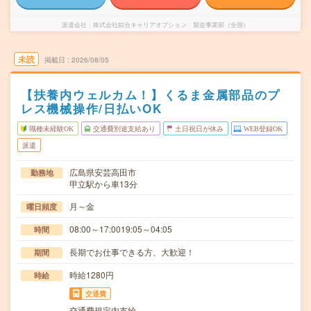
派遣会社
株式会社綜合キャリアオプション 製造事業部（全国）
未読
掲載日
2026/08/05
【扶養内ウェルカム！】くるま金属部品のプ
レス機械操作/日払いOK
職種未経験OK
交通費別途支給あり
土日祝日が休み
WEB登録OK
派遣
広島県安芸高田市
勤務地
甲立駅から車13分
月～金
曜日頻度
08:00～17:0019:05～04:05
時間
長期でお仕事できる方、大歓迎！
期間
時給1280円
時給
交通費
交通費規定内支給