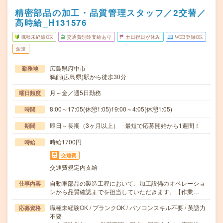
精密部品の加工・品質管理スタッフ／2交替／
高時給_H131576
職種未経験OK
交通費別途支給あり
土日祝日が休み
WEB登録OK
派遣
広島県府中市
勤務地
鵜飼(広島県)駅から徒歩30分
月～金／週5日勤務
曜日頻度
8:00～17:05(休憩1:05)19:00～4:05(休憩1:05)
時間
即日～長期（3ヶ月以上） 最短で応募開始から1週間！
期間
時給1700円
時給
交通費
交通費規定内支給
自動車部品の製造工程において、加工設備のオペレーショ
仕事内容
ンから品質確認までを担当していただきます。【作業…
職種未経験OK / ブランクOK / パソコンスキル不要 / 英語力
応募資格
不要