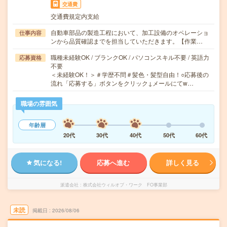
交通費
交通費規定内支給
自動車部品の製造工程において、加工設備のオペレーショ
仕事内容
ンから品質確認までを担当していただきます。【作業…
職種未経験OK / ブランクOK / パソコンスキル不要 / 英語力
応募資格
不要
＜未経験OK！＞＃学歴不問＃髪色・髪型自由！○応募後の
流れ「応募する」ボタンをクリック↓メールにてw…
職場の雰囲気
年齢層
20代
30代
40代
50代
60代
気になる!
応募へ進む
詳しく見る
派遣会社
株式会社ウィルオブ・ワーク FO事業部
未読
掲載日
2026/08/06