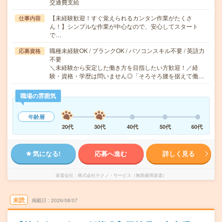
交通費支給
【未経験歓迎！すぐ覚えられるカンタン作業がたくさ
仕事内容
ん！】シンプルな作業が中心なので、安心してスタート
で…
職種未経験OK / ブランクOK / パソコンスキル不要 / 英語力
応募資格
不要
＼未経験から安定した働き方を目指したい方歓迎！／経
験・資格・学歴は問いません◎「そろそろ腰を据えて働…
職場の雰囲気
年齢層
20代
30代
40代
50代
60代
気になる!
応募へ進む
詳しく見る
派遣会社
株式会社テクノ・サービス（無期雇用派遣）
未読
掲載日
2026/08/07