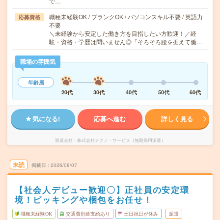
で…
職種未経験OK / ブランクOK / パソコンスキル不要 / 英語力
応募資格
不要
＼未経験から安定した働き方を目指したい方歓迎！／経
験・資格・学歴は問いません◎「そろそろ腰を据えて働…
職場の雰囲気
年齢層
20代
30代
40代
50代
60代
気になる!
応募へ進む
詳しく見る
派遣会社
株式会社テクノ・サービス（無期雇用派遣）
未読
掲載日
2026/08/07
【社会人デビュー歓迎〇】正社員の安定環
境！ピッキングや梱包をお任せ！
職種未経験OK
交通費別途支給あり
土日祝日が休み
派遣