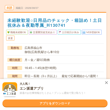
未読
掲載日
2026/08/07
未経験歓迎○日用品のチェック・箱詰め！土日
祝休み＆夜勤専属_H130741
職種未経験OK
交通費別途支給あり
土日祝日が休み
WEB登録OK
派遣
広島県福山市
勤務地
御領(広島県)駅から車10分
月～金／週5日勤務
曜日頻度
16:45～1:45(休憩1時間)
時間
即日～長期（3ヶ月以上） 最短で応募開始から1週間！
期間
大人気！
時給1300円～1625円
時給
エン派遣アプリ
交通費
派遣のお仕事情報がたくさん！プッシュ通知で受け取ろう！
交通費規定内支給
アプリをダウンロード
夜勤専属でしっかり稼げます○日中は用事を済ませたりで
仕事内容
きてプライベートとの両立がしやすいとの声も！お弁…