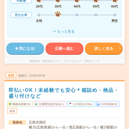
年齢層
20代
30代
40代
50代
60代
男女比率
女性
男性
もっと見る
気になる!
応募へ進む
詳しく見る
派遣会社
株式会社ルフト・メディカルケア 広島オフィス
未読
掲載日
2026/08/08
即払いOK！未経験でも安心＊箱詰め・検品・
盛り付けなど
職種未経験OK
交通費別途支給あり
土日祝日が休み
WEB登録OK
派遣
広島市西区
勤務地
横川(広島県)駅から---分／西広島駅から---分／横川駅駅か