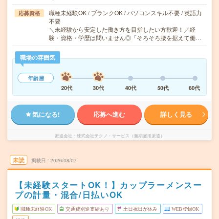
職種未経験OK / ブランクOK / パソコンスキル不要 / 英語力
応募資格
不要
＼未経験から安定した働き方を目指したい方歓迎！／経
験・資格・学歴は問いません◎「そろそろ腰を据えて働…
職場の雰囲気
年齢層
20代
30代
40代
50代
60代
気になる!
応募へ進む
詳しく見る
派遣会社
株式会社テクノ・サービス（無期雇用派遣）
未読
掲載日
2026/08/07
【未経験スタートOK！】カップラーメンスー
プの計量・混合/日払いOK
職種未経験OK
交通費別途支給あり
土日祝日が休み
WEB登録OK