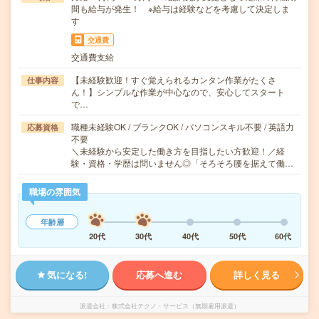
間も給与が発生！ ※給与は経験などを考慮して決定しま
す
交通費
交通費支給
【未経験歓迎！すぐ覚えられるカンタン作業がたくさ
仕事内容
ん！】シンプルな作業が中心なので、安心してスタート
で…
職種未経験OK / ブランクOK / パソコンスキル不要 / 英語力
応募資格
不要
＼未経験から安定した働き方を目指したい方歓迎！／経
験・資格・学歴は問いません◎「そろそろ腰を据えて働…
職場の雰囲気
年齢層
20代
30代
40代
50代
60代
気になる!
応募へ進む
詳しく見る
派遣会社
株式会社テクノ・サービス（無期雇用派遣）