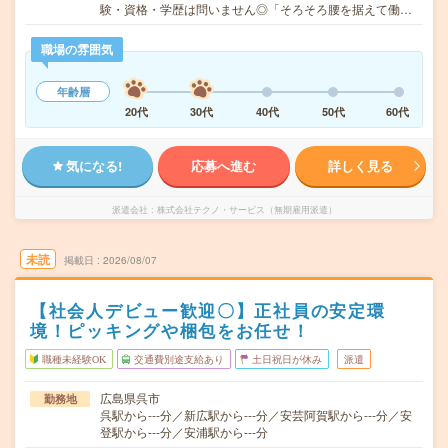
験・資格・学歴は問いません◎「そろそろ腰を据えて働…
職場の雰囲気
年齢層
20代
30代
40代
50代
60代
気になる!
応募へ進む
詳しく見る
派遣会社
株式会社テクノ・サービス（無期雇用派遣）
未読
掲載日
2026/08/07
【社会人デビュー歓迎〇】正社員の安定環
境！ピッキングや梱包をお任せ！
職種未経験OK
交通費別途支給あり
土日祝日が休み
派遣
広島県呉市
勤務地
呉駅から---分／新広駅から---分／安芸阿賀駅から---分／安
登駅から---分／安浦駅から---分