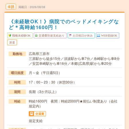
未読
掲載日
2026/08/08
《未経験OK！》病院でのベッドメイキングな
ど＊高時給1600円！
職種未経験OK
交通費別途支給あり
土日祝日が休み
WEB登録OK
派遣
広島県三原市
勤務地
三原駅から徒歩15分／須波駅から車7分／糸崎駅から車8分
／安芸幸崎駅から車16分／本郷(広島県)駅から車20分
月～金（平日週5日）
曜日頻度
17：00～23：30（休憩30分）
時間
長期（3か月以上）
期間
時給1600円 夜間：時給2000円★前払い制度あり（会社
時給
規定内）
交通費
規定支給