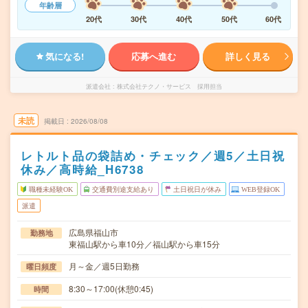
年齢層
20代
30代
40代
50代
60代
気になる!
応募へ進む
詳しく見る
派遣会社
株式会社テクノ・サービス 採用担当
未読
掲載日
2026/08/08
レトルト品の袋詰め・チェック／週5／土日祝
休み／高時給_H6738
職種未経験OK
交通費別途支給あり
土日祝日が休み
WEB登録OK
派遣
広島県福山市
勤務地
東福山駅から車10分／福山駅から車15分
月～金／週5日勤務
曜日頻度
8:30～17:00(休憩0:45)
時間