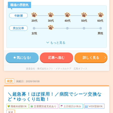
職場の雰囲気
年齢層
20代
30代
40代
50代
60代
男女比率
女性
男性
もっと見る
気になる!
応募へ進む
詳しく見る
派遣会社
株式会社ルフト・メディカルケア 広島オフィス
未読
掲載日
2026/08/08
＼超急募！ほぼ採用！／病院でシーツ交換な
ど＊ゆっくり出勤！
職種未経験OK
交通費別途支給あり
土日祝日が休み
WEB登録OK
派遣