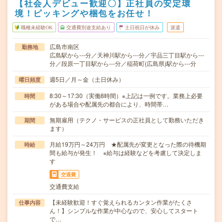
【社会人デビュー歓迎〇】正社員の安定環
境！ピッキングや梱包をお任せ！
職種未経験OK
交通費別途支給あり
土日祝日が休み
派遣
広島市南区
勤務地
広島駅から---分／天神川駅から---分／宇品三丁目駅から---
分／段原一丁目駅から---分／稲荷町(広島県)駅から---分
週5日／月～金（土日休み）
曜日頻度
8:30～17:30（実働8時間）※上記は一例です。業務上必要
時間
がある場合や配属先の都合により、時間帯…
無期雇用（テクノ・サービスの正社員として勤務いただき
期間
ます）
月給19万円～24万円 ★配属先が変更となった際の待機期
時給
間も給与が発生！ ※給与は経験などを考慮して決定しま
す
交通費
交通費支給
【未経験歓迎！すぐ覚えられるカンタン作業がたくさ
仕事内容
ん！】シンプルな作業が中心なので、安心してスタート
で…