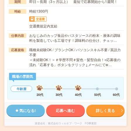
即日～長期（3ヶ月以上） 最短で応募開始から1週間！
期間
時給1300円
時給
交通費
交通費規定内支給
おなじみのカップ食品やパスタソースの粉末・液体の調味
仕事内容
料を製造している工場です！調味料の仕分け、チェッ…
職種未経験OK / ブランクOK / パソコンスキル不要 / 英語力
応募資格
不要
＜未経験OK！＞＃学歴不問＃髪色・髪型自由！○応募後の
流れ「応募する」ボタンをクリック↓メールにてw…
職場の雰囲気
年齢層
20代
30代
40代
50代
60代
気になる!
応募へ進む
詳しく見る
派遣会社
株式会社ウィルオブ・ワーク FO事業部