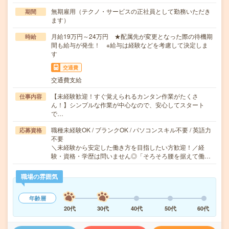
無期雇用（テクノ・サービスの正社員として勤務いただき
期間
ます）
月給19万円～24万円 ★配属先が変更となった際の待機期
時給
間も給与が発生！ ※給与は経験などを考慮して決定しま
す
交通費
交通費支給
【未経験歓迎！すぐ覚えられるカンタン作業がたくさ
仕事内容
ん！】シンプルな作業が中心なので、安心してスタート
で…
職種未経験OK / ブランクOK / パソコンスキル不要 / 英語力
応募資格
不要
＼未経験から安定した働き方を目指したい方歓迎！／経
験・資格・学歴は問いません◎「そろそろ腰を据えて働…
職場の雰囲気
年齢層
20代
30代
40代
50代
60代