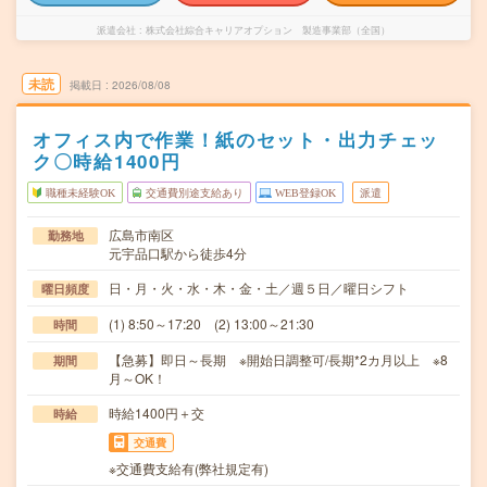
派遣会社
株式会社綜合キャリアオプション 製造事業部（全国）
未読
掲載日
2026/08/08
オフィス内で作業！紙のセット・出力チェッ
ク〇時給1400円
職種未経験OK
交通費別途支給あり
WEB登録OK
派遣
広島市南区
勤務地
元宇品口駅から徒歩4分
日・月・火・水・木・金・土／週５日／曜日シフト
曜日頻度
(1) 8:50～17:20 (2) 13:00～21:30
時間
【急募】即日～長期 ※開始日調整可/長期*2カ月以上 ※8
期間
月～OK！
時給1400円＋交
時給
交通費
※交通費支給有(弊社規定有)