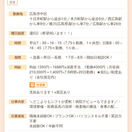
派遣
広島市中区
勤務地
十日市町駅から徒歩1分／本川町駅から徒歩5分／西広島駅
から車9分／横川(広島県)駅から車7分／広島駅から車24分
週5日（希望伺います！！）
曜日頻度
早出7：30～16：15（7.75ｈ勤務、1ｈ休憩）日勤8：00～
時間
16：45（7.75ｈ勤務、1ｈ休…
＜急募＞即日～長期 ＊7月～8月～開始日相談OK！
期間
時給 1350円～1688円※深夜手当 1勤務4000円（月収例
時給
210,000円＝1,400円×7.5時間×20日勤務）★前払い制度あ
り（会社規定内）
交通費
支給あります！※規定あり
＼どこよりもシフトが柔軟！病院デビューもできます／・
仕事内容
環境整備・医療器具の清掃・検査物の搬送・食事の配…
職種未経験OK / ブランクOK / パソコンスキル不要 / 英語力
応募資格
不要
未経験OK！年齢不問