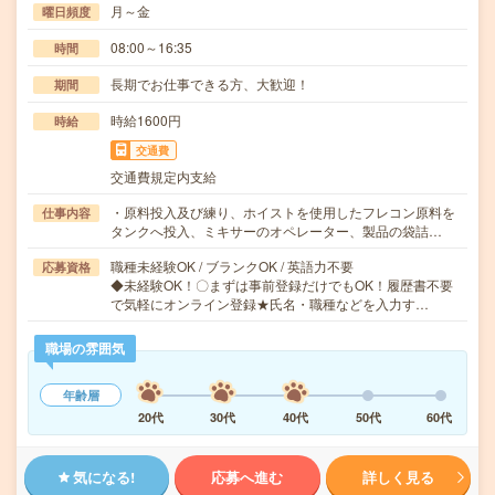
月～金
曜日頻度
08:00～16:35
時間
長期でお仕事できる方、大歓迎！
期間
時給1600円
時給
交通費
交通費規定内支給
・原料投入及び練り、ホイストを使用したフレコン原料を
仕事内容
タンクへ投入、ミキサーのオペレーター、製品の袋詰…
職種未経験OK / ブランクOK / 英語力不要
応募資格
◆未経験OK！〇まずは事前登録だけでもOK！履歴書不要
で気軽にオンライン登録★氏名・職種などを入力す…
職場の雰囲気
年齢層
20代
30代
40代
50代
60代
気になる!
応募へ進む
詳しく見る