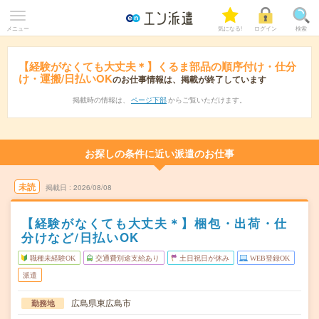
メニュー
気になる!
ログイン
検索
【経験がなくても大丈夫＊】くるま部品の順序付け・仕分
け・運搬/日払いOK
のお仕事情報は、掲載が終了しています
掲載時の情報は、
ページ下部
からご覧いただけます。
お探しの条件に近い派遣のお仕事
未読
掲載日
2026/08/08
【経験がなくても大丈夫＊】梱包・出荷・仕
分けなど/日払いOK
職種未経験OK
交通費別途支給あり
土日祝日が休み
WEB登録OK
派遣
広島県東広島市
勤務地