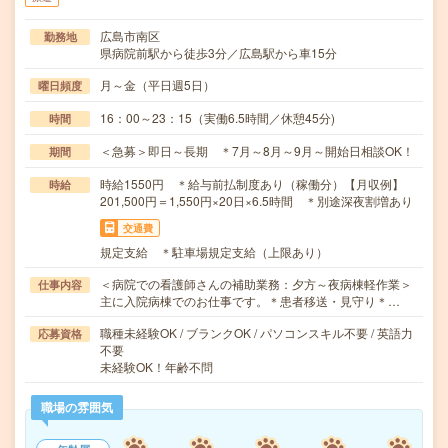
広島市南区
勤務地
県病院前駅から徒歩3分／広島駅から車15分
月～金（平日週5日）
曜日頻度
16：00～23：15（実働6.5時間／休憩45分)
時間
＜急募＞即日～長期 ＊7月～8月～9月～開始日相談OK！
期間
時給1550円 ＊給与前払制度あり（稼働分）【月収例】
時給
201,500円＝1,550円×20日×6.5時間 ＊別途深夜割増あり
交通費
規定支給 ＊駐車場規定支給（上限あり）
＜病院での看護師さんの補助業務：夕方～夜病棟軽作業＞
仕事内容
主に入院病棟でのお仕事です。＊患者移送・見守り＊…
職種未経験OK / ブランクOK / パソコンスキル不要 / 英語力
応募資格
不要
未経験OK！年齢不問
職場の雰囲気