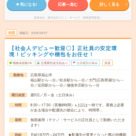
気になる!
応募へ進む
詳しく見る
派遣会社
株式会社テクノ・サービス（無期雇用派遣）
未読
掲載日
2026/08/07
【社会人デビュー歓迎〇】正社員の安定環
境！ピッキングや梱包をお任せ！
職種未経験OK
交通費別途支給あり
土日祝日が休み
派遣
広島県福山市
勤務地
福山駅から---分／松永駅から---分／大門(広島県)駅から---
分／近田駅から---分／備後本庄駅から---分
週5日／月～金（土日休み）
曜日頻度
8:30～17:30（実働8時間）※上記は一例です。業務上必要
時間
がある場合や配属先の都合により、時間帯…
無期雇用（テクノ・サービスの正社員として勤務いただき
期間
ます）
月給19万円～24万円 ★配属先が変更となった際の待機期
時給