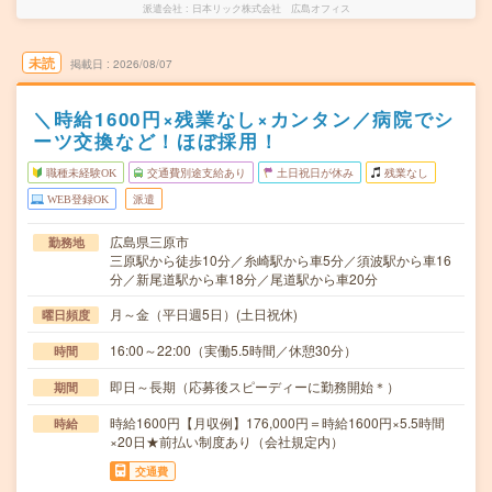
派遣会社
日本リック株式会社 広島オフィス
未読
掲載日
2026/08/07
＼時給1600円×残業なし×カンタン／病院でシ
ーツ交換など！ほぼ採用！
職種未経験OK
交通費別途支給あり
土日祝日が休み
残業なし
WEB登録OK
派遣
広島県三原市
勤務地
三原駅から徒歩10分／糸崎駅から車5分／須波駅から車16
分／新尾道駅から車18分／尾道駅から車20分
月～金（平日週5日）(土日祝休)
曜日頻度
16:00～22:00（実働5.5時間／休憩30分）
時間
即日～長期（応募後スピーディーに勤務開始＊）
期間
時給1600円【月収例】176,000円＝時給1600円×5.5時間
時給
×20日★前払い制度あり（会社規定内）
交通費