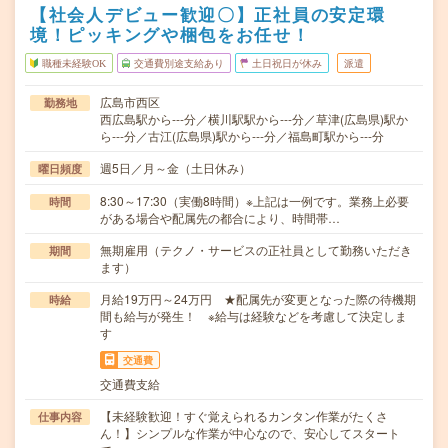
【社会人デビュー歓迎〇】正社員の安定環
境！ピッキングや梱包をお任せ！
職種未経験OK
交通費別途支給あり
土日祝日が休み
派遣
広島市西区
勤務地
西広島駅から---分／横川駅駅から---分／草津(広島県)駅か
ら---分／古江(広島県)駅から---分／福島町駅から---分
週5日／月～金（土日休み）
曜日頻度
8:30～17:30（実働8時間）※上記は一例です。業務上必要
時間
がある場合や配属先の都合により、時間帯…
無期雇用（テクノ・サービスの正社員として勤務いただき
期間
ます）
月給19万円～24万円 ★配属先が変更となった際の待機期
時給
間も給与が発生！ ※給与は経験などを考慮して決定しま
す
交通費
交通費支給
【未経験歓迎！すぐ覚えられるカンタン作業がたくさ
仕事内容
ん！】シンプルな作業が中心なので、安心してスタート