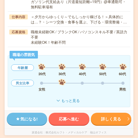
ガソリン代支給あり（片道最短距離×19円）@車通勤可・
無料駐車場有
＜夕方からゆっくり～でもしっかり稼げる！＞具体的に
仕事内容
は…？・シーツ交換・食事を運ぶ、下げる・環境整備・…
職種未経験OK / ブランクOK / パソコンスキル不要 / 英語力
応募資格
不要
未経験OK！年齢不問
職場の雰囲気
年齢層
20代
30代
40代
50代
60代
男女比率
女性
男性
もっと見る
気になる!
応募へ進む
詳しく見る
派遣会社
株式会社ルフト・メディカルケア 福山オフィス