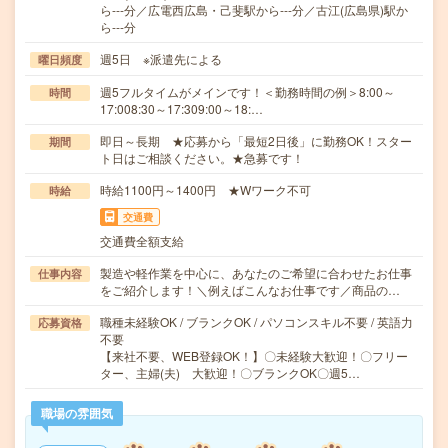
ら---分／広電西広島・己斐駅から---分／古江(広島県)駅か
ら---分
週5日 ※派遣先による
曜日頻度
週5フルタイムがメインです！＜勤務時間の例＞8:00～
時間
17:008:30～17:309:00～18:…
即日～長期 ★応募から「最短2日後」に勤務OK！スター
期間
ト日はご相談ください。★急募です！
時給1100円～1400円 ★Wワーク不可
時給
交通費
交通費全額支給
製造や軽作業を中心に、あなたのご希望に合わせたお仕事
仕事内容
をご紹介します！＼例えばこんなお仕事です／商品の…
職種未経験OK / ブランクOK / パソコンスキル不要 / 英語力
応募資格
不要
【来社不要、WEB登録OK！】〇未経験大歓迎！〇フリー
ター、主婦(夫) 大歓迎！〇ブランクOK〇週5…
職場の雰囲気