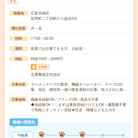
派遣
広島市南区
勤務地
皆実町二丁目駅から徒歩2分
月～金
曜日頻度
17:00～02:00
時間
長期でお仕事できる方、大歓迎！
期間
時給1600～2000円
時給
交通費
交通費規定内支給
ラーメンスープの製造。機械オペレーター。スープの計
仕事内容
量、混合、梱包等一連の製造過程の仕事。投入された粉…
職種未経験OK / ブランクOK / 英語力不要
応募資格
◆未経験OK！〇まずは事前登録だけでもOK！履歴書不要
で気軽にオンライン登録★氏名・職種などを入力す…
職場の雰囲気
年齢層