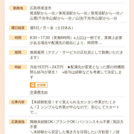
広島県尾道市
勤務地
尾道駅から---分／東尾道駅から---分／新尾道駅から---分／
山麓(千光寺山)駅から---分／山頂(千光寺山)駅から---分
週5日／月～金（土日休み）
曜日頻度
8:30～17:30（実働8時間）※上記は一例です。業務上必要
時間
がある場合や配属先の都合により、時間帯…
無期雇用（テクノ・サービスの正社員として勤務いただき
期間
ます）
月給19万円～24万円 ★配属先が変更となった際の待機期
時給
間も給与が発生！ ※給与は経験などを考慮して決定しま
す
交通費
交通費支給
【未経験歓迎！すぐ覚えられるカンタン作業がたくさ
仕事内容
ん！】シンプルな作業が中心なので、安心してスタート
で…
職種未経験OK / ブランクOK / パソコンスキル不要 / 英語力
応募資格
不要
＼未経験から安定した働き方を目指したい方歓迎！／経