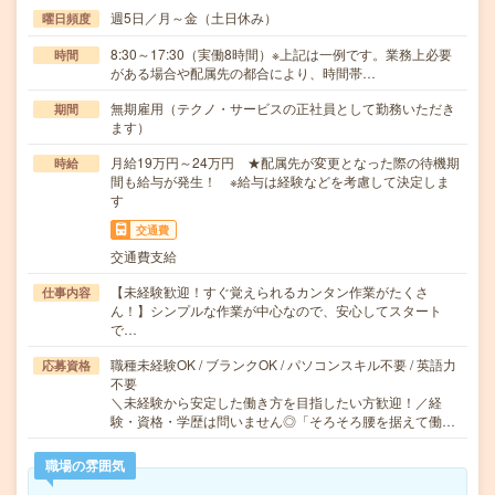
週5日／月～金（土日休み）
曜日頻度
8:30～17:30（実働8時間）※上記は一例です。業務上必要
時間
がある場合や配属先の都合により、時間帯…
無期雇用（テクノ・サービスの正社員として勤務いただき
期間
ます）
月給19万円～24万円 ★配属先が変更となった際の待機期
時給
間も給与が発生！ ※給与は経験などを考慮して決定しま
す
交通費
交通費支給
【未経験歓迎！すぐ覚えられるカンタン作業がたくさ
仕事内容
ん！】シンプルな作業が中心なので、安心してスタート
で…
職種未経験OK / ブランクOK / パソコンスキル不要 / 英語力
応募資格
不要
＼未経験から安定した働き方を目指したい方歓迎！／経
験・資格・学歴は問いません◎「そろそろ腰を据えて働…
職場の雰囲気