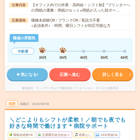
【オフィス内での作業・高時給・シフト制】*プリンターへ
仕事内容
の用紙の運搬・用紙のセット※用紙が入った段ボー…
職種未経験OK / ブランクOK / 英語力不要
応募資格
<必須条件>・時間、曜日シフトが対応可能な方
職場の雰囲気
年齢層
20代
30代
40代
50代
60代
気になる!
応募へ進む
詳しく見る
派遣会社
マンパワーグループ株式会社 ソリューション・サービス広島支店
未読
掲載日
2026/08/08
＼どこよりもシフトが柔軟！／朝でも夜でも
好きな時間で働けます＊病院サポート
職種未経験OK
交通費別途支給あり
残業なし
WEB登録OK