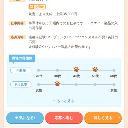
交通費
規定により支給（上限35,000円）
半導体を扱う工場内でのお仕事です！・ウエハー製品の入
仕事内容
出荷作業
職種未経験OK / ブランクOK / パソコンスキル不要 / 英語力
応募資格
不要
未経験OK！ウエハー製品入出荷作業です
職場の雰囲気
年齢層
20代
30代
40代
50代
60代
男女比率
女性
男性
もっと見る
気になる!
応募へ進む
詳しく見る