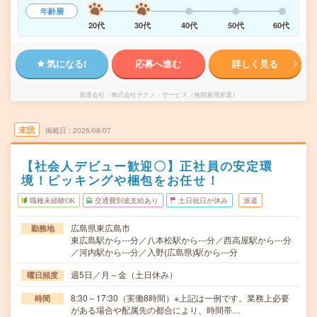
年齢層
20代
30代
40代
50代
60代
気になる!
応募へ進む
詳しく見る
派遣会社
株式会社テクノ・サービス（無期雇用派遣）
未読
掲載日
2026/08/07
【社会人デビュー歓迎〇】正社員の安定環
境！ピッキングや梱包をお任せ！
職種未経験OK
交通費別途支給あり
土日祝日が休み
派遣
広島県東広島市
勤務地
東広島駅から---分／八本松駅から---分／西高屋駅から---分
／河内駅から---分／入野(広島県)駅から---分
週5日／月～金（土日休み）
曜日頻度
8:30～17:30（実働8時間）※上記は一例です。業務上必要
時間
がある場合や配属先の都合により、時間帯…