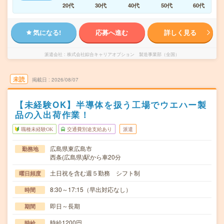
20代
30代
40代
50代
60代
気になる!
応募へ進む
詳しく見る
派遣会社
株式会社綜合キャリアオプション 製造事業部（全国）
未読
掲載日
2026/08/07
【未経験OK】半導体を扱う工場でウエハー製
品の入出荷作業！
職種未経験OK
交通費別途支給あり
派遣
広島県東広島市
勤務地
西条(広島県)駅から車20分
土日祝を含む週５勤務 シフト制
曜日頻度
8:30～17:15（早出対応なし）
時間
即日～長期
期間
時給1200円
時給