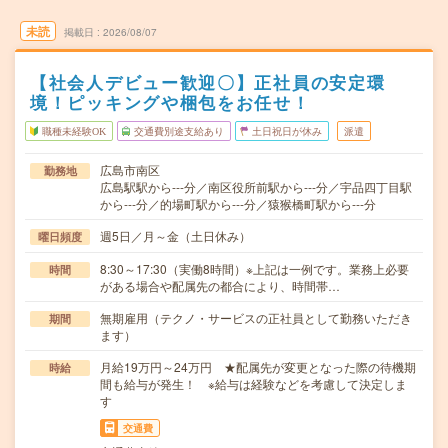
未読
掲載日
2026/08/07
【社会人デビュー歓迎〇】正社員の安定環
境！ピッキングや梱包をお任せ！
職種未経験OK
交通費別途支給あり
土日祝日が休み
派遣
広島市南区
勤務地
広島駅駅から---分／南区役所前駅から---分／宇品四丁目駅
から---分／的場町駅から---分／猿猴橋町駅から---分
週5日／月～金（土日休み）
曜日頻度
8:30～17:30（実働8時間）※上記は一例です。業務上必要
時間
がある場合や配属先の都合により、時間帯…
無期雇用（テクノ・サービスの正社員として勤務いただき
期間
ます）
月給19万円～24万円 ★配属先が変更となった際の待機期
時給
間も給与が発生！ ※給与は経験などを考慮して決定しま
す
交通費