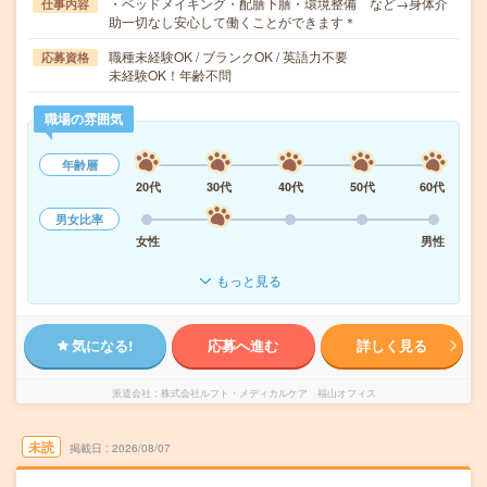
・ベッドメイキング・配膳下膳・環境整備 など→身体介
仕事内容
助一切なし安心して働くことができます＊
職種未経験OK / ブランクOK / 英語力不要
応募資格
未経験OK！年齢不問
職場の雰囲気
年齢層
20代
30代
40代
50代
60代
男女比率
女性
男性
もっと見る
気になる!
応募へ進む
詳しく見る
派遣会社
株式会社ルフト・メディカルケア 福山オフィス
未読
掲載日
2026/08/07