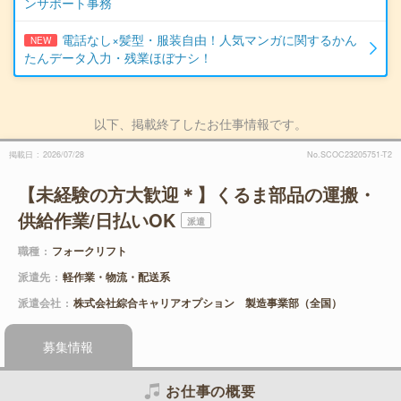
ンサポート事務
電話なし×髪型・服装自由！人気マンガに関するかん
NEW
たんデータ入力・残業ほぼナシ！
以下、掲載終了したお仕事情報です。
掲載日
2026/07/28
No.SCOC23205751-T2
【未経験の方大歓迎＊】くるま部品の運搬・
供給作業/日払いOK
派遣
職種
フォークリフト
派遣先
軽作業・物流・配送系
派遣会社
株式会社綜合キャリアオプション 製造事業部（全国）
募集情報
お仕事の概要