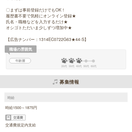
〇まずは事前登録だけでもOK！
履歴書不要で気軽にオンライン登録★
氏名・職種などを入力するだけ★
オシゴトただいま少しずつ増加中★
【広告ナンバー：1314EC0722G63★44-S】
職場の雰囲気
年齢層
20代
30代
40代
50代
60代
募集情報
時給
時給1500～1875円
交通費
交通費規定内支給