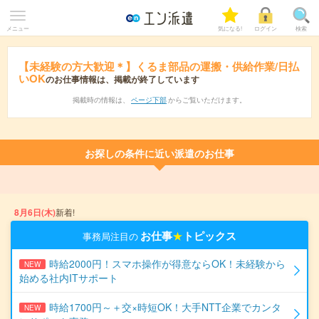
メニュー
気になる!
ログイン
検索
【未経験の方大歓迎＊】くるま部品の運搬・供給作業/日払
いOK
のお仕事情報は、掲載が終了しています
掲載時の情報は、
ページ下部
からご覧いただけます。
お探しの条件に近い派遣のお仕事
8月6日(木)
新着!
お仕事
★
トピックス
事務局注目の
時給2000円！スマホ操作が得意ならOK！未経験から
NEW
始める社内ITサポート
時給1700円～＋交×時短OK！大手NTT企業でカンタ
NEW