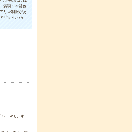
ップ≫残業は月2
ト満喫！≪髪色
服アリ≫制服があ
、担当がしっか
イバーやモンキー