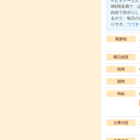
≪ビギナーさん
0時間未満で、
自由で自分らし
るので、毎日の
りサポ…
つづき
勤務地
曜日頻度
時間
期間
時給
仕事内容