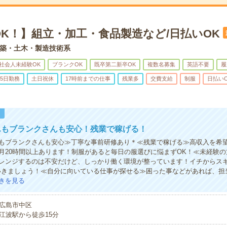
OK！】組立・加工・食品製造など/日払いOK
築・土木・製造技術系
社会人未経験OK
ブランクOK
既卒第二新卒OK
複数名募集
英語不要
履
5日勤務
土日祝休
17時前までの仕事
残業多
交費支給
制服
日払い
！
んもブランクさんも安心！残業で稼げる！
もブランクさんも安心≫丁寧な事前研修あり＊≪残業で稼げる≫高収入を希
月20時間以上あります！制服があると毎日の服選びに悩まずOK！≪未経験
レンジするのは不安だけど、しっかり働く環境が整っています！イチからスキ
いきましょう！≪自分に向いている仕事が探せる≫困った事などがあれば、担
きを見る
広島市中区
江波駅から徒歩15分