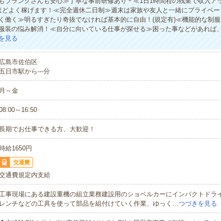
もブランクさんも安心≫丁寧な事前研修あり＊≪1日1時間程の残業で収入ア
ほどよく稼げます！≪完全週休二日制≫週末は家族や友人と一緒にプライベー
く働く≫明るすぎたり奇抜でなければ基本的に自由！(規定有)≪機能的な制
服装の悩み解消！≪自分に向いている仕事が探せる≫困った事などがあれば
を見る
広島市佐伯区
五日市駅から---分
月～金
08:00～16:50
長期でお仕事できる方、大歓迎！
時給1650円
交通費
交通費規定内支給
工事現場にある建設重機の組立業務建設用のショベルカーにインパクトドラ
レンチなどの工具を使って部品を組付けていく作業、ゆっく…
つづきを見る