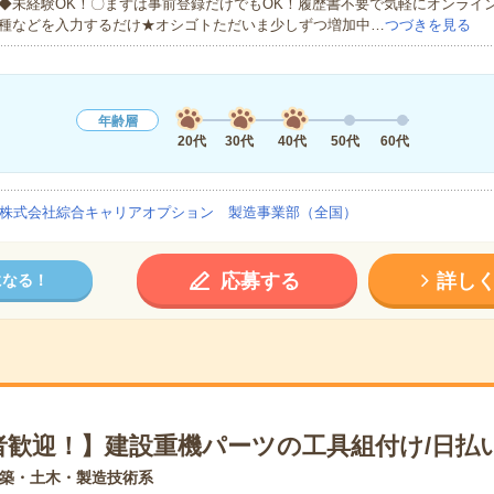
◆未経験OK！〇まずは事前登録だけでもOK！履歴書不要で気軽にオンライ
種などを入力するだけ★オシゴトただいま少しずつ増加中…
つづきを見る
年齢層
20代
30代
40代
50代
60代
株式会社綜合キャリアオプション 製造事業部（全国）
応募する
詳し
になる！
者歓迎！】建設重機パーツの工具組付け/日払
築・土木・製造技術系