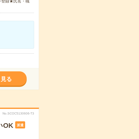
ン登録★氏名・職
く見る
No.SCOC5130606-T3
いOK
派遣