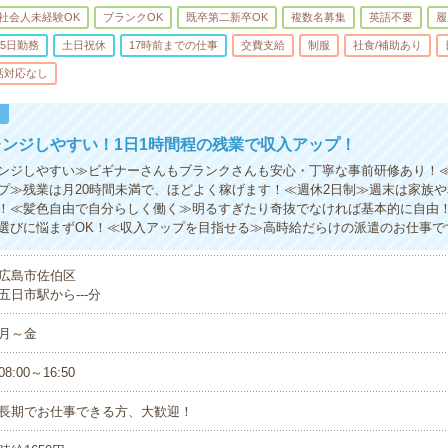
社会人未経験OK
ブランクOK
既卒第二新卒OK
複数名募集
英語不要
履
5日勤務
土日祝休
17時前までの仕事
交費支給
制服
社食/補助あり
話対応なし
！
ンジしやすい！1日1時間程の残業で収入アップ！
ンジしやすい≫ビギナーさんもブランクさんも安心・丁寧な事前研修あり！≪
プ≫残業は月20時間未満で、ほどよく稼げます！≪週休2日制≫週末は家族
！≪髪色自由で自分らしく働く≫明るすぎたり奇抜でなければ基本的に自由！
選びに悩まずOK！≪収入アップを目指せる≫高時給だらけの派遣のお仕事で
広島市佐伯区
五日市駅から---分
月～金
08:00～16:50
長期でお仕事できる方、大歓迎！