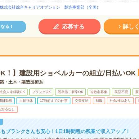
株式会社綜合キャリアオプション 製造事業部（全国）
応募する
詳し
になる！
OK！】建設用ショベルカーの組立/日払いOK
築・土木・製造技術系
社会人未経験OK
ブランクOK
既卒第二新卒OK
複数名募集
英語不要
履
5日勤務
土日祝休
17時前までの仕事
交費支給
制服
社食/補助あり
話対応なし
！
もブランクさんも安心！1日1時間程の残業で収入アップ！