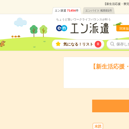
【新生活応援・寮完
エン派遣
71454
件
エンバイト
82531
件
ちょうど良いワークライフバランスが叶う
関東版
気になる！リスト
0
保存し
【新生活応援
未読