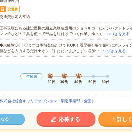
時給1650円
交通費
交通費規定内支給
工事現場にある建設重機の組立業務建設用のショベルカーにインパクトドラ
レンチなどの工具を使って部品を組付けていく作業、ゆっく…
つづきを見る
◆未経験OK！〇まずは事前登録だけでもOK！履歴書不要で気軽にオンライ
種などを入力するだけ★オシゴトただいま少しずつ増加中…
つづきを見る
年齢層
20代
30代
40代
50代
60代
株式会社綜合キャリアオプション 製造事業部（全国）
応募する
詳し
になる！