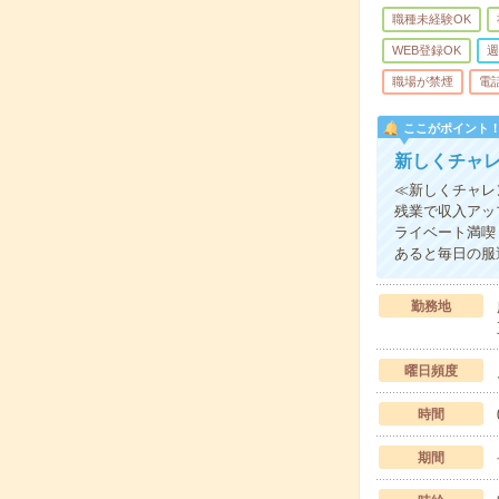
職種未経験OK
WEB登録OK
週
職場が禁煙
電
ここがポイント
新しくチャレ
≪新しくチャレ
残業で収入アッ
ライベート満喫
あると毎日の服
勤務地
曜日頻度
時間
期間