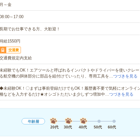
月～金
08:00～17:00
長期でお仕事できる方、大歓迎！
時給1550円
交通費
交通費規定内支給
未経験でもOK！エアツールと呼ばれるインパクトやドライバーを使いクレー
る航空機の胴体部分に部品を組付けていったり、専用工具を…
つづきを見る
◆未経験OK！〇まずは事前登録だけでもOK！履歴書不要で気軽にオンライ
種などを入力するだけ★オシゴトただいま少しずつ増加中…
つづきを見る
年齢層
20代
30代
40代
50代
60代