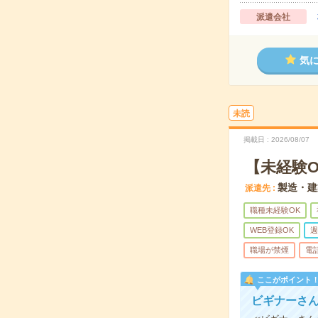
派遣会社
気
未読
掲載日
2026/08/07
【未経験
製造・建
派遣先
職種未経験OK
WEB登録OK
週
職場が禁煙
電
ここがポイント
ビギナーさん