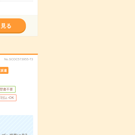
く見る
No.SCOC573955-T3
派遣
歴書不要
日払いOK