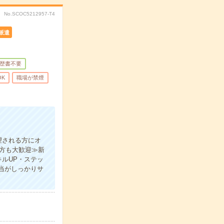
No.SCOC5212957-T4
派遣
歴書不要
OK
職場が禁煙
望される方にオ
の方も大歓迎≫新
ルUP・ステッ
当がしっかりサ