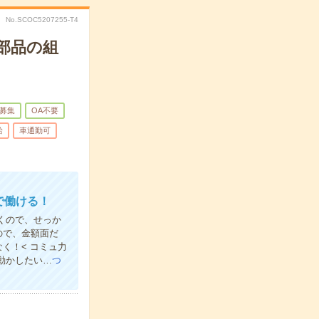
No.SCOC5207255-T4
部品の組
募集
OA不要
給
車通勤可
で働ける！
だくので、せっか
ので、金額面だ
く！< コミュ力
動かしたい…
つ