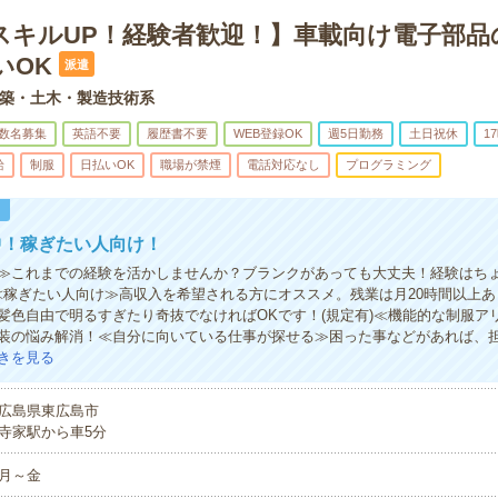
スキルUP！経験者歓迎！】車載向け電子部品
いOK
派遣
築・土木・製造技術系
数名募集
英語不要
履歴書不要
WEB登録OK
週5日勤務
土日祝休
1
給
制服
日払いOK
職場が禁煙
電話対応なし
プログラミング
！
中！稼ぎたい人向け！
≫これまでの経験を活かしませんか？ブランクがあっても大丈夫！経験はち
≪稼ぎたい人向け≫高収入を希望される方にオススメ。残業は月20時間以上
髪色自由で明るすぎたり奇抜でなければOKです！(規定有)≪機能的な制服ア
装の悩み解消！≪自分に向いている仕事が探せる≫困った事などがあれば、
きを見る
広島県東広島市
寺家駅から車5分
月～金