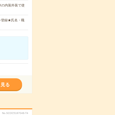
車の内装外装で使
ン登録★氏名・職
く見る
No.SCOC5187048-T4