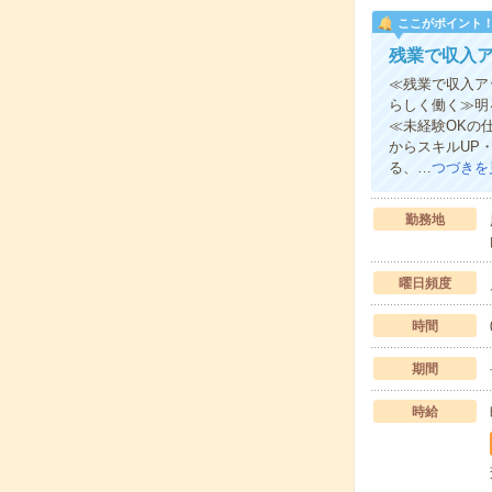
ここがポイント
残業で収入
≪残業で収入ア
らしく働く≫明
≪未経験OKの
からスキルUP
る、…
つづきを
勤務地
曜日頻度
時間
期間
時給