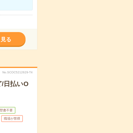
く見る
No.SCOC5212629-T4
/日払いO
歴書不要
職場が禁煙