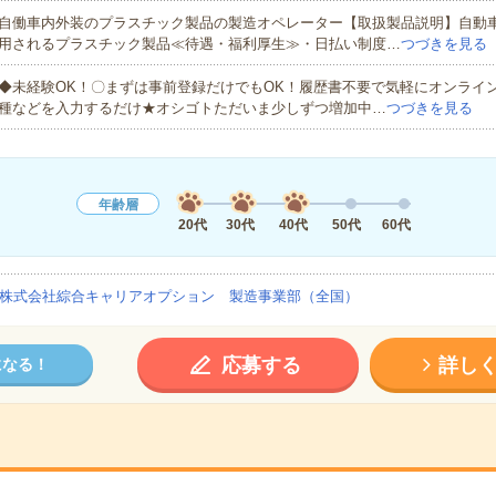
自働車内外装のプラスチック製品の製造オペレーター【取扱製品説明】自動
用されるプラスチック製品≪待遇・福利厚生≫・日払い制度…
つづきを見る
◆未経験OK！〇まずは事前登録だけでもOK！履歴書不要で気軽にオンライ
種などを入力するだけ★オシゴトただいま少しずつ増加中…
つづきを見る
年齢層
20代
30代
40代
50代
60代
株式会社綜合キャリアオプション 製造事業部（全国）
応募する
詳し
になる！