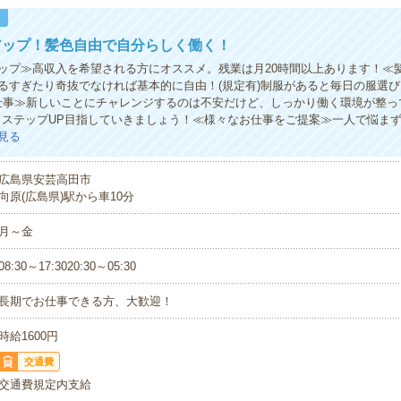
！
アップ！髪色自由で自分らしく働く！
ップ≫高収入を希望される方にオススメ。残業は月20時間以上あります！≪
るすぎたり奇抜でなければ基本的に自由！(規定有)制服があると毎日の服選び
仕事≫新しいことにチャレンジするのは不安だけど、しっかり働く環境が整っ
・ステップUP目指していきましょう！≪様々なお仕事をご提案≫一人で悩ま
見る
広島県安芸高田市
向原(広島県)駅から車10分
月～金
08:30～17:3020:30～05:30
長期でお仕事できる方、大歓迎！
時給1600円
交通費
交通費規定内支給