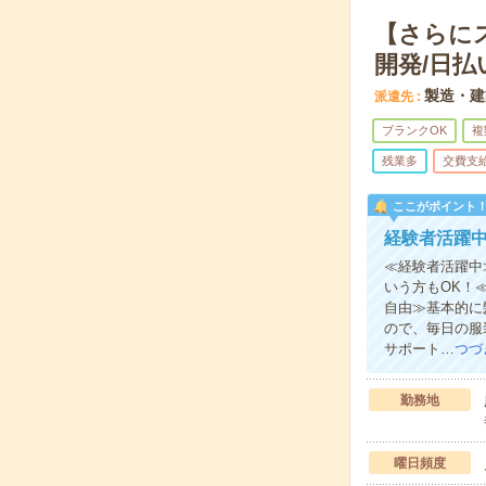
【さらに
開発/日払
製造・建
派遣先
ブランクOK
複
残業多
交費支
ここがポイント
経験者活躍
≪経験者活躍中
いう方もOK！
自由≫基本的に
ので、毎日の服
サポート…
つづ
勤務地
曜日頻度