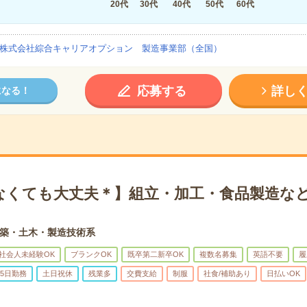
20代
30代
40代
50代
60代
株式会社綜合キャリアオプション 製造事業部（全国）
応募する
詳し
になる！
なくても大丈夫＊】組立・加工・食品製造など
築・土木・製造技術系
社会人未経験OK
ブランクOK
既卒第二新卒OK
複数名募集
英語不要
履
5日勤務
土日祝休
残業多
交費支給
制服
社食/補助あり
日払いOK