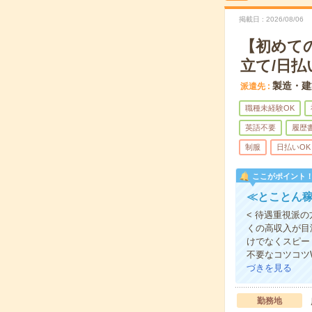
掲載日
2026/08/06
【初めて
立て/日払
製造・建
派遣先
職種未経験OK
英語不要
履歴
制服
日払いOK
ここがポイント
≪とことん稼
< 待遇重視派
くの高収入が目
けでなくスピー
不要なコツコツ
づきを見る
勤務地