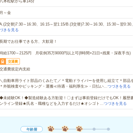
八本松駅から車14分
月～金
A.(2交替)7:30～16:30、16:15～翌1:15/B.(3交替)7:30～16:30、15:30～翌0:30
づきを見る
長期でお仕事できる方、大歓迎！
時給1700～2125円 月収例35万9000円以上可(8時間×21日+残業・深夜手当)
交通費
交通費規定内支給
＼自動車用ライト部品のくみたて／＊電動ドライバーを使用し組立て＊部品
＊外観検査やピッキング・運搬≪待遇・福利厚生≫・日払い…
つづきを見る
◆未経験OK！◆製造経験ある方歓迎！〇まずは事前登録だけでもOK！履歴
ンライン登録★氏名・職種などを入力するだけ★オシゴト…
つづきを見る
年齢層