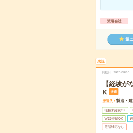
派遣会社
気
未読
掲載日
2026/08/06
【経験が
K
派遣
製造・建
派遣先
職種未経験OK
WEB登録OK
週
電話対応なし