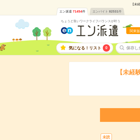
【未経
エン派遣
71454
件
エンバイト
82531
件
ちょうど良いワークライフバランスが叶う
関東版
気になる！リスト
0
保存し
【未経
未読