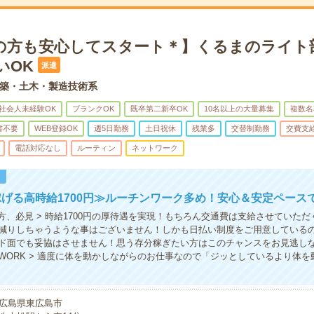
の方も安心してスタート＊】くるまのライト
いOK
派遣
築・土木・製造技術系
社会人未経験OK
ブランクOK
既卒第二新卒OK
10名以上の大量募集
複数名
書不要
WEB登録OK
週5日勤務
土日祝休
残業多
交替制勤務
交費支
電話対応なし
ルーティン
ネットワーク
！
げる高時給1700円≫ルーチンワーク多め！安心＆安定ペース
の方、必見 > 時給1700円の厚待遇を実現！もちろん交通費は支給させていた
減りしちゃうような事はございません！しかも日払い制度をご用意している
ド面でも妥協はさせません！思う存分稼ぎたい方はこのチャンスをお見逃しな
WORK > 適度に体を動かしながらのお仕事なので「ジッとしているより体を
広島県東広島市