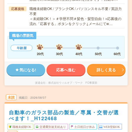
職種未経験OK / ブランクOK / パソコンスキル不要 / 英語力
応募資格
不要
＜未経験OK！＞＃学歴不問＃髪色・髪型自由！○応募後の
流れ「応募する」ボタンをクリック↓メールにてw…
職場の雰囲気
年齢層
20代
30代
40代
50代
60代
気になる!
応募へ進む
詳しく見る
派遣会社
株式会社ウィルオブ・ワーク FO事業部
未読
掲載日
2026/08/07
自動車のガラス部品の製造／専属・交替が選
べます！_H122468
職種未経験OK
交通費別途支給あり
土日祝日が休み
WEB登録OK