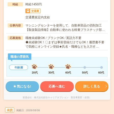
時給1450円
時給
交通費
交通費規定内支給
マシニングセンターを使用して、自動車部品の切削加工
仕事内容
【取扱製品情報】自動車に使われる軽量プラスチック部…
職種未経験OK / ブランクOK / 英語力不要
応募資格
◆未経験OK！〇まずは事前登録だけでもOK！履歴書不要
で気軽にオンライン登録★氏名・職種などを入力す…
職場の雰囲気
年齢層
20代
30代
40代
50代
60代
気になる!
応募へ進む
詳しく見る
派遣会社
株式会社綜合キャリアオプション 製造事業部（全国）
未読
掲載日
2026/08/06