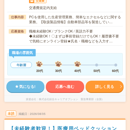
交通費
交通費規定内支給
PCを使用した生産管理業務、簡単なエクセルなどに関する
仕事内容
業務。【取扱製品情報】自動車部品等を製造してい…
職種未経験OK / ブランクOK / 英語力不要
応募資格
◆未経験OK！〇まずは事前登録だけでもOK！履歴書不要
で気軽にオンライン登録★氏名・職種などを入力す…
職場の雰囲気
年齢層
20代
30代
40代
50代
60代
気になる!
応募へ進む
詳しく見る
派遣会社
株式会社綜合キャリアオプション 製造事業部（全国）
未読
掲載日
2026/08/05
【未経験者歓迎！】医療用ベッドクッション