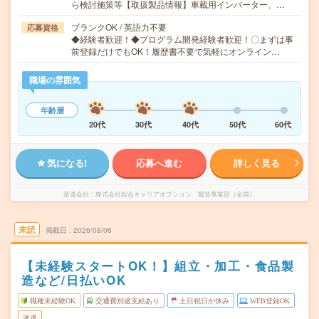
ら検討施策等【取扱製品情報】車載用インバーター、…
ブランクOK / 英語力不要
応募資格
◆経験者歓迎！◆プログラム開発経験者歓迎！〇まずは事
前登録だけでもOK！履歴書不要で気軽にオンライン…
職場の雰囲気
年齢層
20代
30代
40代
50代
60代
気になる!
応募へ進む
詳しく見る
派遣会社
株式会社綜合キャリアオプション 製造事業部（全国）
未読
掲載日
2026/08/06
【未経験スタートOK！】組立・加工・食品製
造など/日払いOK
職種未経験OK
交通費別途支給あり
土日祝日が休み
WEB登録OK
派遣