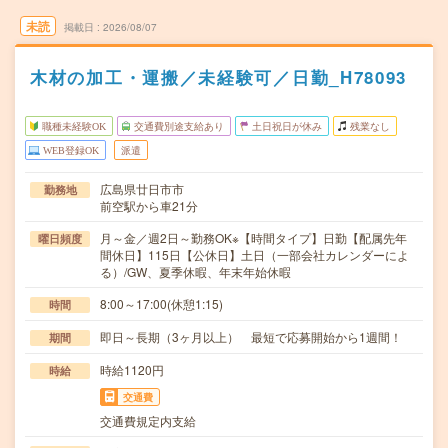
未読
掲載日
2026/08/07
木材の加工・運搬／未経験可／日勤_H78093
職種未経験OK
交通費別途支給あり
土日祝日が休み
残業なし
WEB登録OK
派遣
広島県廿日市市
勤務地
前空駅から車21分
月～金／週2日～勤務OK※【時間タイプ】日勤【配属先年
曜日頻度
間休日】115日【公休日】土日（一部会社カレンダーによ
る）/GW、夏季休暇、年末年始休暇
8:00～17:00(休憩1:15)
時間
即日～長期（3ヶ月以上） 最短で応募開始から1週間！
期間
時給1120円
時給
交通費
交通費規定内支給