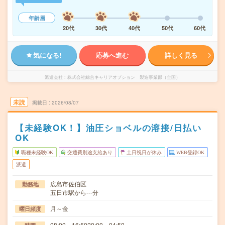
年齢層
20代
30代
40代
50代
60代
気になる!
応募へ進む
詳しく見る
派遣会社
株式会社綜合キャリアオプション 製造事業部（全国）
未読
掲載日
2026/08/07
【未経験OK！】油圧ショベルの溶接/日払い
OK
職種未経験OK
交通費別途支給あり
土日祝日が休み
WEB登録OK
派遣
広島市佐伯区
勤務地
五日市駅から---分
月～金
曜日頻度
08:00～16:5020:00～04:50