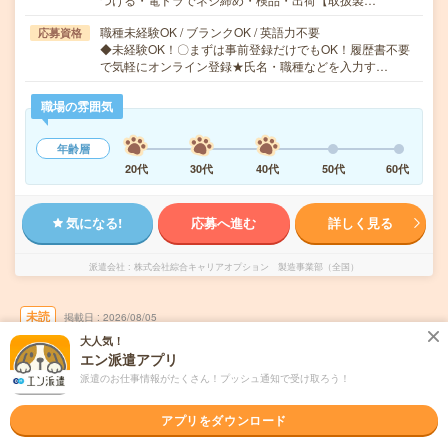
職種未経験OK / ブランクOK / 英語力不要
応募資格
◆未経験OK！〇まずは事前登録だけでもOK！履歴書不要
で気軽にオンライン登録★氏名・職種などを入力す…
職場の雰囲気
年齢層
20代
30代
40代
50代
60代
気になる!
応募へ進む
詳しく見る
派遣会社
株式会社綜合キャリアオプション 製造事業部（全国）
未読
掲載日
2026/08/05
大人気！
エン派遣アプリ
【初心者歓迎！】測定器の分解・部品交換・
派遣のお仕事情報がたくさん！プッシュ通知で受け取ろう！
梱包/日払いOK
職種未経験OK
交通費別途支給あり
アプリをダウンロード
土日祝日が休み
WEB登録OK
派遣