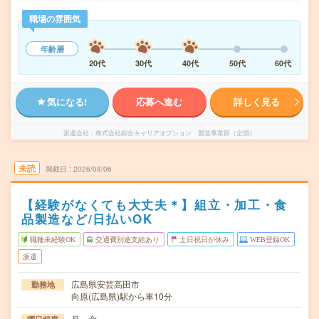
職場の雰囲気
年齢層
20代
30代
40代
50代
60代
気になる!
応募へ進む
詳しく見る
派遣会社
株式会社綜合キャリアオプション 製造事業部（全国）
未読
掲載日
2026/08/06
【経験がなくても大丈夫＊】組立・加工・食
品製造など/日払いOK
職種未経験OK
交通費別途支給あり
土日祝日が休み
WEB登録OK
派遣
広島県安芸高田市
勤務地
向原(広島県)駅から車10分
月～金