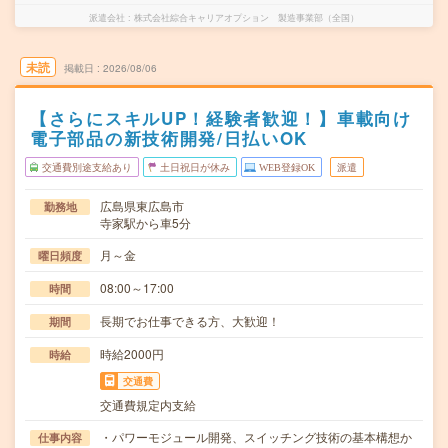
派遣会社
株式会社綜合キャリアオプション 製造事業部（全国）
未読
掲載日
2026/08/06
【さらにスキルUP！経験者歓迎！】車載向け
電子部品の新技術開発/日払いOK
交通費別途支給あり
土日祝日が休み
WEB登録OK
派遣
広島県東広島市
勤務地
寺家駅から車5分
月～金
曜日頻度
08:00～17:00
時間
長期でお仕事できる方、大歓迎！
期間
時給2000円
時給
交通費
交通費規定内支給
・パワーモジュール開発、スイッチング技術の基本構想か
仕事内容