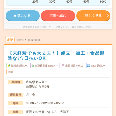
20代
30代
40代
50代
60代
気になる!
応募へ進む
詳しく見る
派遣会社
株式会社綜合キャリアオプション 製造事業部（全国）
未読
掲載日
2026/08/06
【未経験でも大丈夫＊】組立・加工・食品製
造など/日払いOK
職種未経験OK
交通費別途支給あり
土日祝日が休み
WEB登録OK
派遣
広島県東広島市
勤務地
白市駅から車6分
月～金
曜日頻度
08:00～17:0020:00～05:00
時間
長期でお仕事できる方、大歓迎！
期間