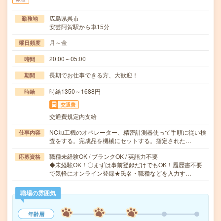
広島県呉市
勤務地
安芸阿賀駅から車15分
月～金
曜日頻度
20:00～05:00
時間
長期でお仕事できる方、大歓迎！
期間
時給1350～1688円
時給
交通費
交通費規定内支給
NC加工機のオペレーター、精密計測器使って手順に従い検
仕事内容
査をする。完成品を機械にセットする。指定された…
職種未経験OK / ブランクOK / 英語力不要
応募資格
◆未経験OK！〇まずは事前登録だけでもOK！履歴書不要
で気軽にオンライン登録★氏名・職種などを入力す…
職場の雰囲気
年齢層