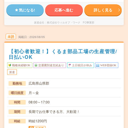
気になる!
応募へ進む
詳しく見る
派遣会社
株式会社ウィルオブ・ワーク FO事業部
未読
掲載日
2026/08/05
【初心者歓迎！】くるま部品工場の生産管理/
日払いOK
職種未経験OK
交通費別途支給あり
土日祝日が休み
WEB登録OK
派遣
広島県山県郡
勤務地
月～金
曜日頻度
08:00～17:00
時間
長期でお仕事できる方、大歓迎！
期間
時給1200円
時給