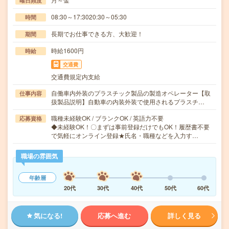
曜日頻度
08:30～17:3020:30～05:30
時間
長期でお仕事できる方、大歓迎！
期間
時給1600円
時給
交通費
交通費規定内支給
自働車内外装のプラスチック製品の製造オペレーター【取
仕事内容
扱製品説明】自動車の内装外装で使用されるプラスチ…
職種未経験OK / ブランクOK / 英語力不要
応募資格
◆未経験OK！〇まずは事前登録だけでもOK！履歴書不要
で気軽にオンライン登録★氏名・職種などを入力す…
職場の雰囲気
年齢層
20代
30代
40代
50代
60代
気になる!
応募へ進む
詳しく見る