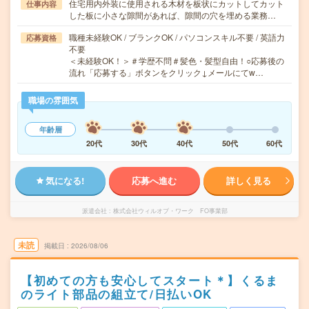
住宅用内外装に使用される木材を板状にカットしてカット
仕事内容
した板に小さな隙間があれば、隙間の穴を埋める業務…
職種未経験OK / ブランクOK / パソコンスキル不要 / 英語力
応募資格
不要
＜未経験OK！＞＃学歴不問＃髪色・髪型自由！○応募後の
流れ「応募する」ボタンをクリック↓メールにてw…
職場の雰囲気
年齢層
20代
30代
40代
50代
60代
気になる!
応募へ進む
詳しく見る
派遣会社
株式会社ウィルオブ・ワーク FO事業部
未読
掲載日
2026/08/06
【初めての方も安心してスタート＊】くるま
のライト部品の組立て/日払いOK