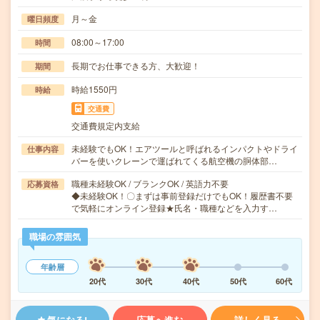
月～金
曜日頻度
08:00～17:00
時間
長期でお仕事できる方、大歓迎！
期間
時給1550円
時給
交通費
交通費規定内支給
未経験でもOK！エアツールと呼ばれるインパクトやドライ
仕事内容
バーを使いクレーンで運ばれてくる航空機の胴体部…
職種未経験OK / ブランクOK / 英語力不要
応募資格
◆未経験OK！〇まずは事前登録だけでもOK！履歴書不要
で気軽にオンライン登録★氏名・職種などを入力す…
職場の雰囲気
年齢層
20代
30代
40代
50代
60代
気になる!
応募へ進む
詳しく見る