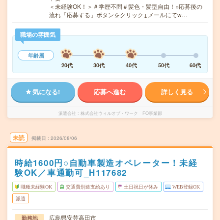
＜未経験OK！＞＃学歴不問＃髪色・髪型自由！○応募後の
流れ「応募する」ボタンをクリック↓メールにてw…
職場の雰囲気
年齢層
20代
30代
40代
50代
60代
気になる!
応募へ進む
詳しく見る
派遣会社
株式会社ウィルオブ・ワーク FO事業部
未読
掲載日
2026/08/06
時給1600円○自動車製造オペレーター！未経
験OK／車通勤可_H117682
職種未経験OK
交通費別途支給あり
土日祝日が休み
WEB登録OK
派遣
広島県安芸高田市
勤務地