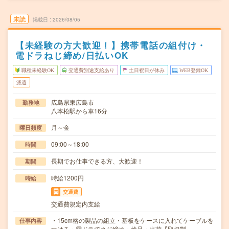
未読
掲載日
2026/08/05
【未経験の方大歓迎！】携帯電話の組付け・
電ドラねじ締め/日払いOK
職種未経験OK
交通費別途支給あり
土日祝日が休み
WEB登録OK
派遣
広島県東広島市
勤務地
八本松駅から車16分
月～金
曜日頻度
09:00～18:00
時間
長期でお仕事できる方、大歓迎！
期間
時給1200円
時給
交通費
交通費規定内支給
・15cm格の製品の組立・基板をケースに入れてケーブルを
仕事内容
つける・電ドラでネジ締め・検品・出荷【取扱製…