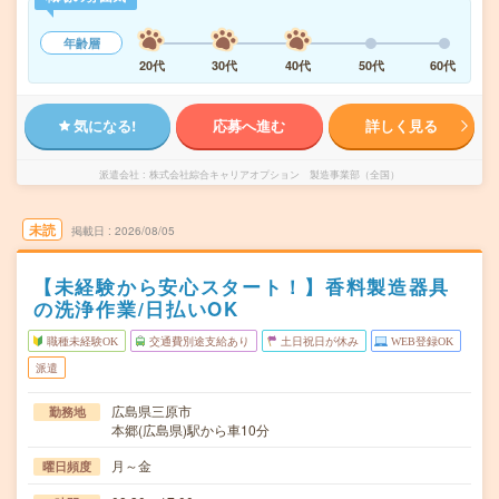
年齢層
20代
30代
40代
50代
60代
気になる!
応募へ進む
詳しく見る
派遣会社
株式会社綜合キャリアオプション 製造事業部（全国）
未読
掲載日
2026/08/05
【未経験から安心スタート！】香料製造器具
の洗浄作業/日払いOK
職種未経験OK
交通費別途支給あり
土日祝日が休み
WEB登録OK
派遣
広島県三原市
勤務地
本郷(広島県)駅から車10分
月～金
曜日頻度