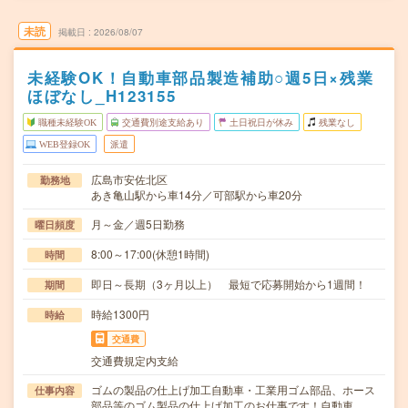
未読
掲載日
2026/08/07
未経験OK！自動車部品製造補助○週5日×残業
ほぼなし_H123155
職種未経験OK
交通費別途支給あり
土日祝日が休み
残業なし
WEB登録OK
派遣
広島市安佐北区
勤務地
あき亀山駅から車14分／可部駅から車20分
月～金／週5日勤務
曜日頻度
8:00～17:00(休憩1時間)
時間
即日～長期（3ヶ月以上） 最短で応募開始から1週間！
期間
時給1300円
時給
交通費
交通費規定内支給
ゴムの製品の仕上げ加工自動車・工業用ゴム部品、ホース
仕事内容
部品等のゴム製品の仕上げ加工のお仕事です！自動車…