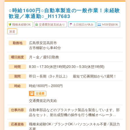
○時給1600円○自動車製造の一般作業！未経験
歓迎／車通勤○_H117683
職種未経験OK
交通費別途支給あり
土日祝日が休み
WEB登録OK
派遣
広島県安芸高田市
勤務地
古市橋駅から車40分
月～金／週5日勤務
曜日頻度
8:30～17:30(休憩1時間)20:30～5:30(休憩1時間)
時間
即日～長期（3ヶ月以上） 最短で応募開始から1週間！
期間
時給1600円～2000円
時給
交通費
交通費規定内支給
自動車部品などのプラスチック製品を製造しています。部
仕事内容
品をセット、射出成型機の操作を行う機械オペレータ…
職種未経験OK / ブランクOK / パソコンスキル不要 / 英語力
応募資格
不要