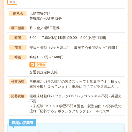
派遣
広島市安芸区
勤務地
矢野駅から徒歩12分
月～金／週5日勤務
曜日頻度
8:00～17:00(休憩1時間)20:00～5:00(休憩1時間)
時間
即日～長期（3ヶ月以上） 最短で応募開始から1週間！
期間
時給1350円～1688円
時給
交通費
交通費規定内支給
自動車用ガラス部品の製造スタッフを募集中です！様々な
仕事内容
車種を取り扱っています。車種に応じてガラス部品の…
職種未経験OK / ブランクOK / パソコンスキル不要 / 英語力
応募資格
不要
＜未経験OK！＞＃学歴不問＃髪色・髪型自由！○応募後の
流れ「応募する」ボタンをクリック↓メールにてw…
職場の雰囲気