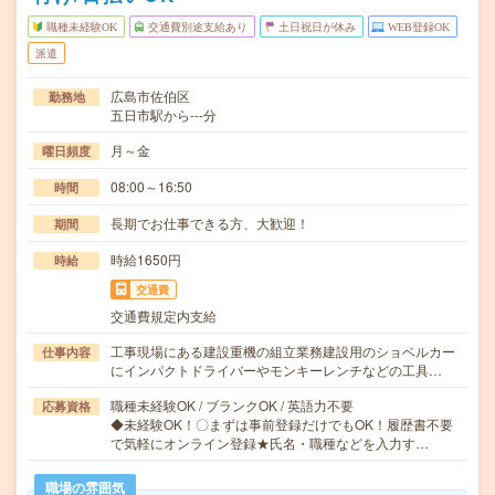
職種未経験OK
交通費別途支給あり
土日祝日が休み
WEB登録OK
派遣
広島市佐伯区
勤務地
五日市駅から---分
月～金
曜日頻度
08:00～16:50
時間
長期でお仕事できる方、大歓迎！
期間
時給1650円
時給
交通費
交通費規定内支給
工事現場にある建設重機の組立業務建設用のショベルカー
仕事内容
にインパクトドライバーやモンキーレンチなどの工具…
職種未経験OK / ブランクOK / 英語力不要
応募資格
◆未経験OK！〇まずは事前登録だけでもOK！履歴書不要
で気軽にオンライン登録★氏名・職種などを入力す…
職場の雰囲気