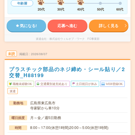
年齢層
20代
30代
40代
50代
60代
気になる!
応募へ進む
詳しく見る
派遣会社
株式会社ウィルオブ・ワーク FO事業部
未読
掲載日
2026/08/07
プラスチック部品のネジ締め・シール貼り／2
交替_H88199
職種未経験OK
交通費別途支給あり
土日祝日が休み
WEB登録OK
派遣
広島県東広島市
勤務地
寺家駅から車10分
月～金／週5日勤務
曜日頻度
8:00～17:00(休憩1時間)20:00～5:00(休憩1時間)
時間