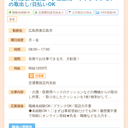
の取出し/日払いOK
職種未経験OK
交通費別途支給あり
土日祝日が休み
WEB登録OK
派遣
広島県東広島市
勤務地
月～金
曜日頻度
08:00～17:00
時間
長期でお仕事できる方、大歓迎！
期間
時給1200円
時給
交通費
交通費規定内支給
・介護・医療用ベッドのクッションなどの機械からの取出
仕事内容
し作業。・取り出したクッションを1枚1枚剥がして…
職種未経験OK / ブランクOK / 英語力不要
応募資格
◆未経験OK！〇まずは事前登録だけでもOK！履歴書不要
で気軽にオンライン登録★氏名・職種などを入力す…
職場の雰囲気