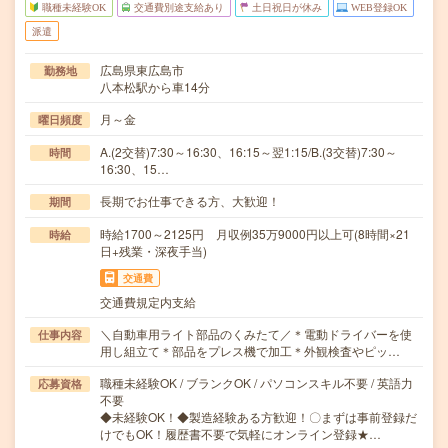
職種未経験OK
交通費別途支給あり
土日祝日が休み
WEB登録OK
派遣
広島県東広島市
勤務地
八本松駅から車14分
月～金
曜日頻度
A.(2交替)7:30～16:30、16:15～翌1:15/B.(3交替)7:30～
時間
16:30、15…
長期でお仕事できる方、大歓迎！
期間
時給1700～2125円 月収例35万9000円以上可(8時間×21
時給
日+残業・深夜手当)
交通費
交通費規定内支給
＼自動車用ライト部品のくみたて／＊電動ドライバーを使
仕事内容
用し組立て＊部品をプレス機で加工＊外観検査やピッ…
職種未経験OK / ブランクOK / パソコンスキル不要 / 英語力
応募資格
不要
◆未経験OK！◆製造経験ある方歓迎！〇まずは事前登録だ
けでもOK！履歴書不要で気軽にオンライン登録★…