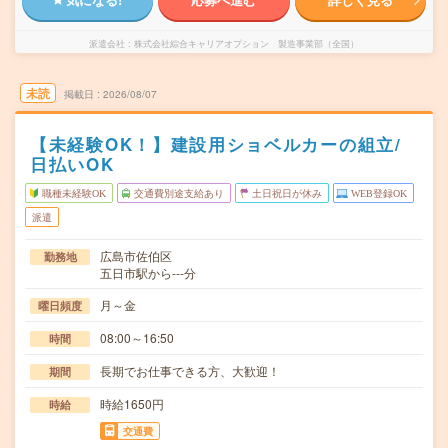
派遣会社
株式会社綜合キャリアオプション 製造事業部（全国）
未読
掲載日
2026/08/07
【未経験OK！】建設用ショベルカーの組立/
日払いOK
職種未経験OK
交通費別途支給あり
土日祝日が休み
WEB登録OK
派遣
広島市佐伯区
勤務地
五日市駅から---分
月～金
曜日頻度
08:00～16:50
時間
長期でお仕事できる方、大歓迎！
期間
時給1650円
時給
交通費