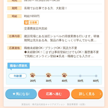
時間
長期でお仕事できる方、大歓迎！
期間
時給1650円
時給
交通費
交通費規定内支給
建設現場にある油圧ショベルの溶接業務を行います。研修
仕事内容
期間は充分ある為、製品の事をじっくり学んでから業…
職種未経験OK / ブランクOK / 英語力不要
応募資格
◆未経験OK！〇まずは事前登録だけでもOK！履歴書不要
で気軽にオンライン登録★氏名・職種などを入力す…
職場の雰囲気
年齢層
20代
30代
40代
50代
60代
気になる!
応募へ進む
詳しく見る
派遣会社
株式会社綜合キャリアオプション 製造事業部（全国）