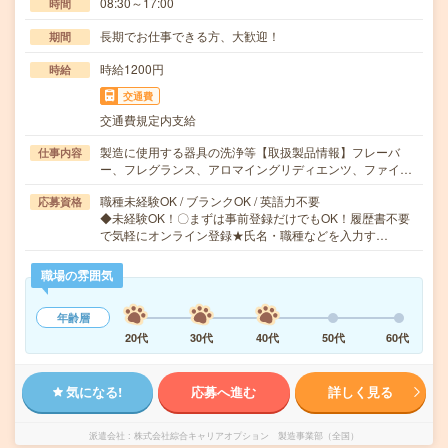
08:30～17:00
時間
長期でお仕事できる方、大歓迎！
期間
時給1200円
時給
交通費
交通費規定内支給
製造に使用する器具の洗浄等【取扱製品情報】フレーバ
仕事内容
ー、フレグランス、アロマイングリディエンツ、ファイ…
職種未経験OK / ブランクOK / 英語力不要
応募資格
◆未経験OK！〇まずは事前登録だけでもOK！履歴書不要
で気軽にオンライン登録★氏名・職種などを入力す…
職場の雰囲気
年齢層
20代
30代
40代
50代
60代
気になる!
応募へ進む
詳しく見る
派遣会社
株式会社綜合キャリアオプション 製造事業部（全国）