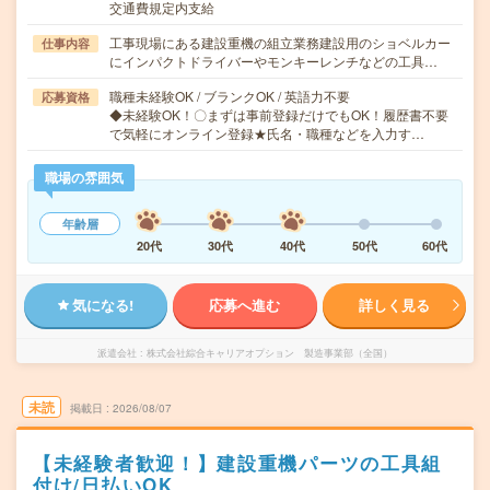
交通費規定内支給
工事現場にある建設重機の組立業務建設用のショベルカー
仕事内容
にインパクトドライバーやモンキーレンチなどの工具…
職種未経験OK / ブランクOK / 英語力不要
応募資格
◆未経験OK！〇まずは事前登録だけでもOK！履歴書不要
で気軽にオンライン登録★氏名・職種などを入力す…
職場の雰囲気
年齢層
20代
30代
40代
50代
60代
気になる!
応募へ進む
詳しく見る
派遣会社
株式会社綜合キャリアオプション 製造事業部（全国）
未読
掲載日
2026/08/07
【未経験者歓迎！】建設重機パーツの工具組
付け/日払いOK