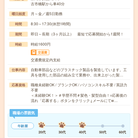
古市橋駅から車40分
月～金／週5日勤務
曜日頻度
8:30～17:30(休憩1時間)
時間
即日～長期（3ヶ月以上） 最短で応募開始から1週間！
期間
時給1600円
時給
交通費
交通費規定内支給
自動車部品などのプラスチック製品を製造しています。工
仕事内容
具を使用した部品の組み立て業務や、出来上がった製…
職種未経験OK / ブランクOK / パソコンスキル不要 / 英語力
応募資格
不要
＜未経験OK！＞＃学歴不問＃髪色・髪型自由！○応募後の
流れ「応募する」ボタンをクリック↓メールにてw…
職場の雰囲気
年齢層
20代
30代
40代
50代
60代