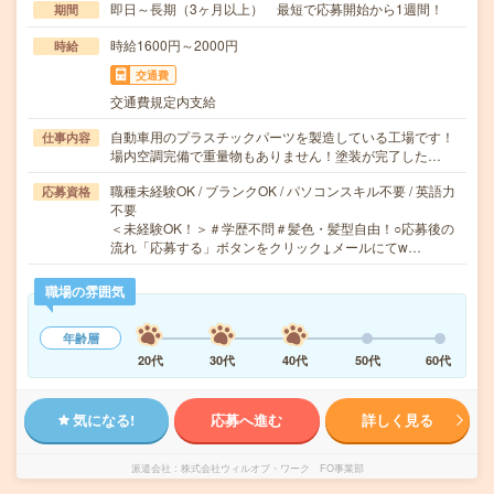
即日～長期（3ヶ月以上） 最短で応募開始から1週間！
期間
時給1600円～2000円
時給
交通費
交通費規定内支給
自動車用のプラスチックパーツを製造している工場です！
仕事内容
場内空調完備で重量物もありません！塗装が完了した…
職種未経験OK / ブランクOK / パソコンスキル不要 / 英語力
応募資格
不要
＜未経験OK！＞＃学歴不問＃髪色・髪型自由！○応募後の
流れ「応募する」ボタンをクリック↓メールにてw…
職場の雰囲気
年齢層
20代
30代
40代
50代
60代
気になる!
応募へ進む
詳しく見る
派遣会社
株式会社ウィルオブ・ワーク FO事業部