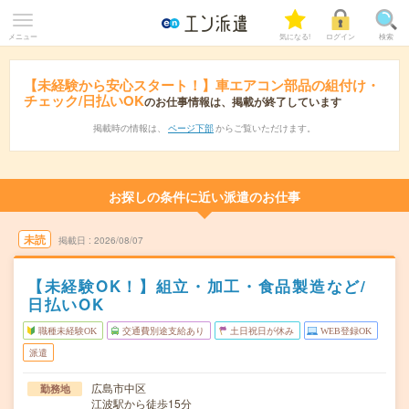
メニュー
気になる!
ログイン
検索
【未経験から安心スタート！】車エアコン部品の組付け・
チェック/日払いOK
のお仕事情報は、掲載が終了しています
掲載時の情報は、
ページ下部
からご覧いただけます。
お探しの条件に近い派遣のお仕事
未読
掲載日
2026/08/07
【未経験OK！】組立・加工・食品製造など/
日払いOK
職種未経験OK
交通費別途支給あり
土日祝日が休み
WEB登録OK
派遣
広島市中区
勤務地
江波駅から徒歩15分