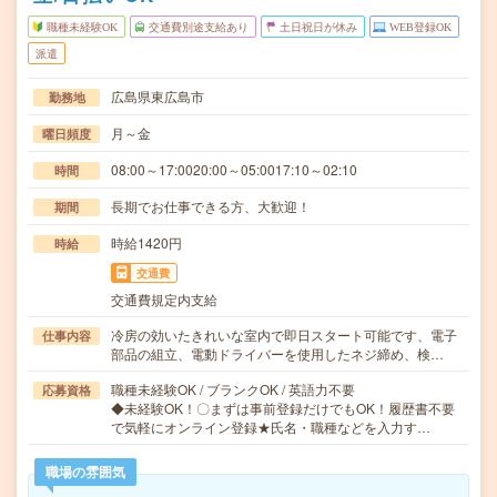
職種未経験OK
交通費別途支給あり
土日祝日が休み
WEB登録OK
派遣
広島県東広島市
勤務地
月～金
曜日頻度
08:00～17:0020:00～05:0017:10～02:10
時間
長期でお仕事できる方、大歓迎！
期間
時給1420円
時給
交通費
交通費規定内支給
冷房の効いたきれいな室内で即日スタート可能です、電子
仕事内容
部品の組立、電動ドライバーを使用したネジ締め、検…
職種未経験OK / ブランクOK / 英語力不要
応募資格
◆未経験OK！〇まずは事前登録だけでもOK！履歴書不要
で気軽にオンライン登録★氏名・職種などを入力す…
職場の雰囲気