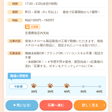
17:20～2:20(休憩1時間)
時間
即日～長期（3ヶ月以上） 最短で応募開始から1週間！
期間
時給1300円～1625円
時給
交通費
交通費規定内支給
発泡スチロール製品製造の工場で勤務いただきます。発砲
仕事内容
スチロール製の部品に、指定されたシールを貼り付け…
職種未経験OK / ブランクOK / パソコンスキル不要 / 英語力
応募資格
不要
＜未経験OK！＞＃学歴不問＃髪色・髪型自由！○応募後の
流れ「応募する」ボタンをクリック↓メールにてw…
職場の雰囲気
年齢層
20代
30代
40代
50代
60代
気になる!
応募へ進む
詳しく見る