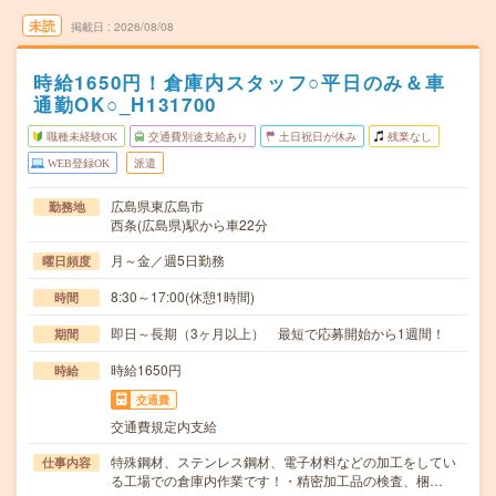
未読
掲載日
2026/08/08
時給1650円！倉庫内スタッフ○平日のみ＆車
通勤OK○_H131700
職種未経験OK
交通費別途支給あり
土日祝日が休み
残業なし
WEB登録OK
派遣
広島県東広島市
勤務地
西条(広島県)駅から車22分
月～金／週5日勤務
曜日頻度
8:30～17:00(休憩1時間)
時間
即日～長期（3ヶ月以上） 最短で応募開始から1週間！
期間
時給1650円
時給
交通費
交通費規定内支給
特殊鋼材、ステンレス鋼材、電子材料などの加工をしてい
仕事内容
る工場での倉庫内作業です！・精密加工品の検査、梱…