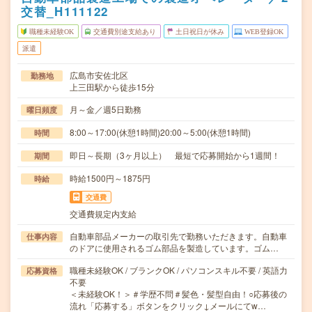
交替_H111122
職種未経験OK
交通費別途支給あり
土日祝日が休み
WEB登録OK
派遣
広島市安佐北区
勤務地
上三田駅から徒歩15分
月～金／週5日勤務
曜日頻度
8:00～17:00(休憩1時間)20:00～5:00(休憩1時間)
時間
即日～長期（3ヶ月以上） 最短で応募開始から1週間！
期間
時給1500円～1875円
時給
交通費
交通費規定内支給
自動車部品メーカーの取引先で勤務いただきます。自動車
仕事内容
のドアに使用されるゴム部品を製造しています。ゴム…
職種未経験OK / ブランクOK / パソコンスキル不要 / 英語力
応募資格
不要
＜未経験OK！＞＃学歴不問＃髪色・髪型自由！○応募後の
流れ「応募する」ボタンをクリック↓メールにてw…