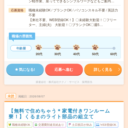
ン軽作業、座ってできるシンプルワークなどもご案内…
職種未経験OK / ブランクOK / パソコンスキル不要 / 英語力
応募資格
不要
【来社不要、WEB登録OK！】〇未経験大歓迎！〇フリー
ター、主婦(夫) 大歓迎！〇ブランクOK〇週5…
職場の雰囲気
年齢層
20代
30代
40代
50代
60代
気になる!
応募へ進む
詳しく見る
派遣会社
株式会社テクノ・サービス 採用担当
未読
掲載日
2026/08/07
【無料で住めちゃう＊家電付きワンルーム
寮！】くるまのライト部品の組立て
職種未経験OK
交通費別途支給あり
土日祝日が休み
WEB登録OK