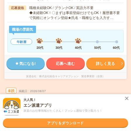
職種未経験OK / ブランクOK / 英語力不要
応募資格
◆未経験OK！〇まずは事前登録だけでもOK！履歴書不要
で気軽にオンライン登録★氏名・職種などを入力す…
職場の雰囲気
年齢層
20代
30代
40代
50代
60代
気になる!
応募へ進む
詳しく見る
派遣会社
株式会社綜合キャリアオプション 製造事業部（全国）
未読
掲載日
2026/08/07
大人気！
【未経験OK！】建設用ショベルカーの組立/
エン派遣アプリ
日払いOK
派遣のお仕事情報がたくさん！プッシュ通知で受け取ろう！
職種未経験OK
交通費別途支給あり
土日祝日が休み
WEB登録OK
アプリをダウンロード
派遣