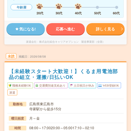
年齢層
20代
30代
40代
50代
60代
気になる!
応募へ進む
詳しく見る
派遣会社
株式会社綜合キャリアオプション 製造事業部（全国）
未読
掲載日
2026/08/08
【未経験スタート大歓迎！】くるま用電池部
品の組立・運搬/日払いOK
職種未経験OK
交通費別途支給あり
土日祝日が休み
WEB登録OK
派遣
広島県東広島市
勤務地
寺家駅から徒歩15分
月～金
曜日頻度
08:00～17:0020:00～05:0017:10～02:10
時間