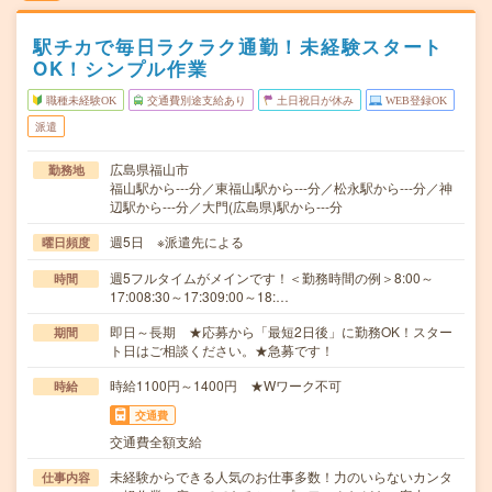
駅チカで毎日ラクラク通勤！未経験スタート
OK！シンプル作業
職種未経験OK
交通費別途支給あり
土日祝日が休み
WEB登録OK
派遣
広島県福山市
勤務地
福山駅から---分／東福山駅から---分／松永駅から---分／神
辺駅から---分／大門(広島県)駅から---分
週5日 ※派遣先による
曜日頻度
週5フルタイムがメインです！＜勤務時間の例＞8:00～
時間
17:008:30～17:309:00～18:…
即日～長期 ★応募から「最短2日後」に勤務OK！スター
期間
ト日はご相談ください。★急募です！
時給1100円～1400円 ★Wワーク不可
時給
交通費
交通費全額支給
未経験からできる人気のお仕事多数！力のいらないカンタ
仕事内容