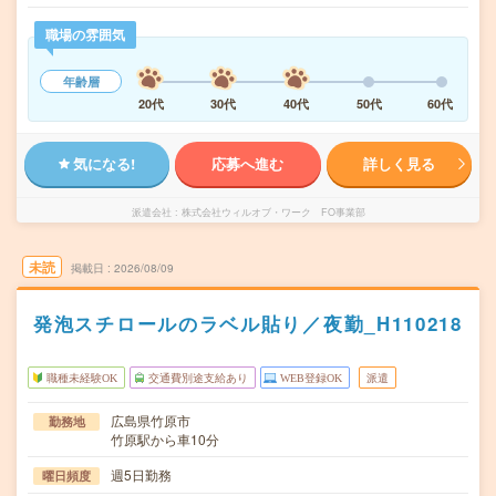
職場の雰囲気
年齢層
20代
30代
40代
50代
60代
気になる!
応募へ進む
詳しく見る
派遣会社
株式会社ウィルオブ・ワーク FO事業部
未読
掲載日
2026/08/09
発泡スチロールのラベル貼り／夜勤_H110218
職種未経験OK
交通費別途支給あり
WEB登録OK
派遣
広島県竹原市
勤務地
竹原駅から車10分
週5日勤務
曜日頻度