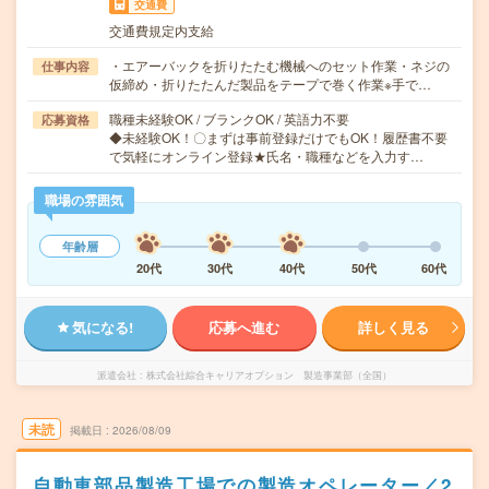
交通費
交通費規定内支給
・エアーバックを折りたたむ機械へのセット作業・ネジの
仕事内容
仮締め・折りたたんだ製品をテープで巻く作業※手で…
職種未経験OK / ブランクOK / 英語力不要
応募資格
◆未経験OK！〇まずは事前登録だけでもOK！履歴書不要
で気軽にオンライン登録★氏名・職種などを入力す…
職場の雰囲気
年齢層
20代
30代
40代
50代
60代
気になる!
応募へ進む
詳しく見る
派遣会社
株式会社綜合キャリアオプション 製造事業部（全国）
未読
掲載日
2026/08/09
自動車部品製造工場での製造オペレーター／2