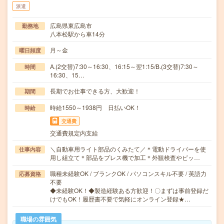
派遣
広島県東広島市
勤務地
八本松駅から車14分
月～金
曜日頻度
A.(2交替)7:30～16:30、16:15～翌1:15/B.(3交替)7:30～
時間
16:30、15…
長期でお仕事できる方、大歓迎！
期間
時給1550～1938円 日払いOK！
時給
交通費
交通費規定内支給
＼自動車用ライト部品のくみたて／＊電動ドライバーを使
仕事内容
用し組立て＊部品をプレス機で加工＊外観検査やピッ…
職種未経験OK / ブランクOK / パソコンスキル不要 / 英語力
応募資格
不要
◆未経験OK！◆製造経験ある方歓迎！〇まずは事前登録だ
けでもOK！履歴書不要で気軽にオンライン登録★…
職場の雰囲気