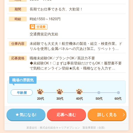
長期でお仕事できる方、大歓迎！
期間
時給1550～1620円
時給
交通費
交通費規定内支給
未経験でも大丈夫！航空機体の製造・組立・検査作業。ド
仕事内容
リルを使用し金属パネルへの穴あけ加工。リベットう…
職種未経験OK / ブランクOK / 英語力不要
応募資格
◆未経験OK！〇まずは事前登録だけでもOK！履歴書不要
で気軽にオンライン登録★氏名・職種などを入力す…
職場の雰囲気
年齢層
20代
30代
40代
50代
60代
気になる!
応募へ進む
詳しく見る
派遣会社
株式会社綜合キャリアオプション 製造事業部（全国）