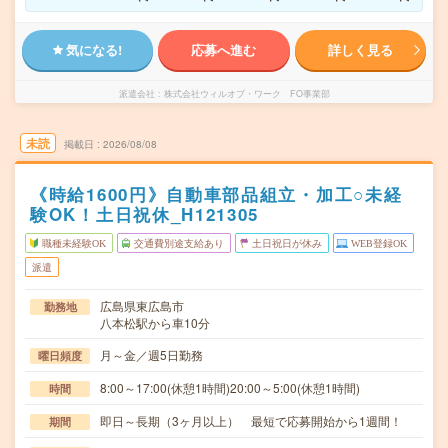
気になる!
応募へ進む
詳しく見る
派遣会社
株式会社ウィルオブ・ワーク FO事業部
未読
掲載日
2026/08/08
《時給1600円》自動車部品組立・加工○未経
験OK！土日祝休_H121305
職種未経験OK
交通費別途支給あり
土日祝日が休み
WEB登録OK
派遣
広島県東広島市
勤務地
八本松駅から車10分
月～金／週5日勤務
曜日頻度
8:00～17:00(休憩1時間)20:00～5:00(休憩1時間)
時間
即日～長期（3ヶ月以上） 最短で応募開始から1週間！
期間