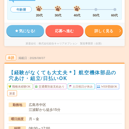
年齢層
20代
30代
40代
50代
60代
気になる!
応募へ進む
詳しく見る
派遣会社
株式会社綜合キャリアオプション 製造事業部（全国）
未読
掲載日
2026/08/07
【経験がなくても大丈夫＊】航空機体部品の
穴あけ・組立/日払いOK
職種未経験OK
交通費別途支給あり
土日祝日が休み
WEB登録OK
派遣
広島市中区
勤務地
江波駅から徒歩15分
月～金
曜日頻度
08:00～17:00
時間