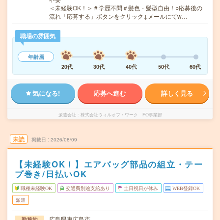
＜未経験OK！＞＃学歴不問＃髪色・髪型自由！○応募後の
流れ「応募する」ボタンをクリック↓メールにてw…
職場の雰囲気
年齢層
20代
30代
40代
50代
60代
気になる!
応募へ進む
詳しく見る
派遣会社
株式会社ウィルオブ・ワーク FO事業部
未読
掲載日
2026/08/09
【未経験OK！】エアバッグ部品の組立・テー
プ巻き/日払いOK
職種未経験OK
交通費別途支給あり
土日祝日が休み
WEB登録OK
派遣
広島県東広島市
勤務地