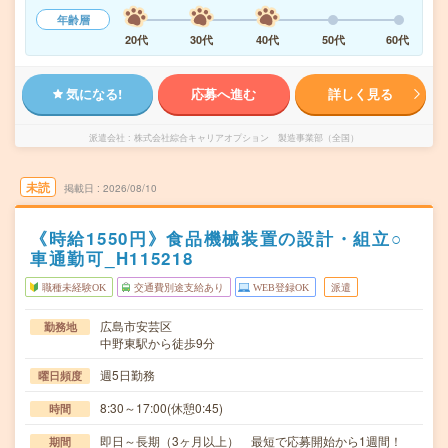
年齢層
20代
30代
40代
50代
60代
気になる!
応募へ進む
詳しく見る
派遣会社
株式会社綜合キャリアオプション 製造事業部（全国）
未読
掲載日
2026/08/10
《時給1550円》食品機械装置の設計・組立○
車通勤可_H115218
職種未経験OK
交通費別途支給あり
WEB登録OK
派遣
広島市安芸区
勤務地
中野東駅から徒歩9分
週5日勤務
曜日頻度
8:30～17:00(休憩0:45)
時間
即日～長期（3ヶ月以上） 最短で応募開始から1週間！
期間