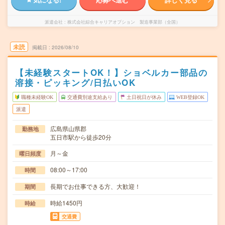
派遣会社
株式会社綜合キャリアオプション 製造事業部（全国）
未読
掲載日
2026/08/10
【未経験スタートOK！】ショベルカー部品の
溶接・ピッキング/日払いOK
職種未経験OK
交通費別途支給あり
土日祝日が休み
WEB登録OK
派遣
広島県山県郡
勤務地
五日市駅から徒歩20分
月～金
曜日頻度
08:00～17:00
時間
長期でお仕事できる方、大歓迎！
期間
時給1450円
時給
交通費