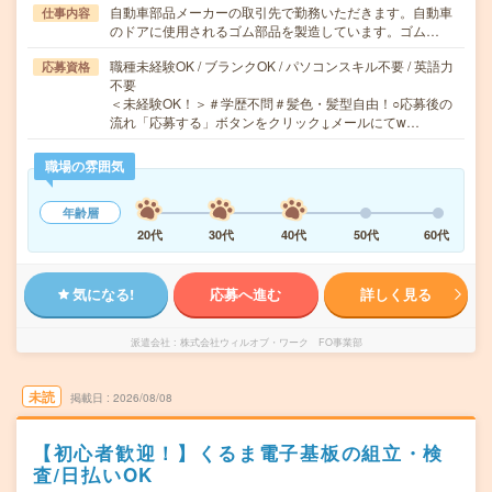
自動車部品メーカーの取引先で勤務いただきます。自動車
仕事内容
のドアに使用されるゴム部品を製造しています。ゴム…
職種未経験OK / ブランクOK / パソコンスキル不要 / 英語力
応募資格
不要
＜未経験OK！＞＃学歴不問＃髪色・髪型自由！○応募後の
流れ「応募する」ボタンをクリック↓メールにてw…
職場の雰囲気
年齢層
20代
30代
40代
50代
60代
気になる!
応募へ進む
詳しく見る
派遣会社
株式会社ウィルオブ・ワーク FO事業部
未読
掲載日
2026/08/08
【初心者歓迎！】くるま電子基板の組立・検
査/日払いOK