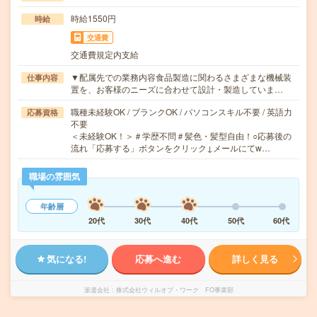
時給1550円
時給
交通費
交通費規定内支給
▼配属先での業務内容食品製造に関わるさまざまな機械装
仕事内容
置を、お客様のニーズに合わせて設計・製造していま…
職種未経験OK / ブランクOK / パソコンスキル不要 / 英語力
応募資格
不要
＜未経験OK！＞＃学歴不問＃髪色・髪型自由！○応募後の
流れ「応募する」ボタンをクリック↓メールにてw…
職場の雰囲気
年齢層
20代
30代
40代
50代
60代
気になる!
応募へ進む
詳しく見る
派遣会社
株式会社ウィルオブ・ワーク FO事業部