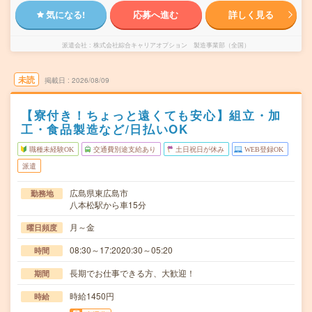
気になる!
応募へ進む
詳しく見る
派遣会社
株式会社綜合キャリアオプション 製造事業部（全国）
未読
掲載日
2026/08/09
【寮付き！ちょっと遠くても安心】組立・加
工・食品製造など/日払いOK
職種未経験OK
交通費別途支給あり
土日祝日が休み
WEB登録OK
派遣
広島県東広島市
勤務地
八本松駅から車15分
月～金
曜日頻度
08:30～17:2020:30～05:20
時間
長期でお仕事できる方、大歓迎！
期間
時給1450円
時給