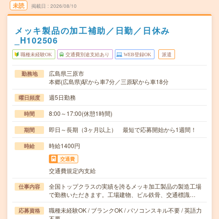
未読
掲載日
2026/08/10
メッキ製品の加工補助／日勤／日休み
_H102506
職種未経験OK
交通費別途支給あり
WEB登録OK
派遣
広島県三原市
勤務地
本郷(広島県)駅から車7分／三原駅から車18分
週5日勤務
曜日頻度
8:00～17:00(休憩1時間)
時間
即日～長期（3ヶ月以上） 最短で応募開始から1週間！
期間
時給1400円
時給
交通費
交通費規定内支給
全国トップクラスの実績を誇るメッキ加工製品の製造工場
仕事内容
で勤務いただきます。工場建物、ビル鉄骨、交通標識…
職種未経験OK / ブランクOK / パソコンスキル不要 / 英語力
応募資格
不要