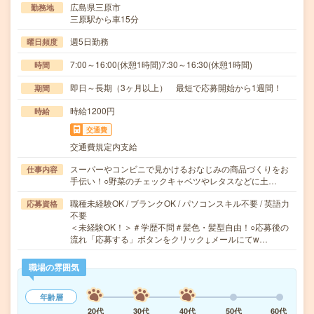
広島県三原市
勤務地
三原駅から車15分
週5日勤務
曜日頻度
7:00～16:00(休憩1時間)7:30～16:30(休憩1時間)
時間
即日～長期（3ヶ月以上） 最短で応募開始から1週間！
期間
時給1200円
時給
交通費
交通費規定内支給
スーパーやコンビニで見かけるおなじみの商品づくりをお
仕事内容
手伝い！○野菜のチェックキャベツやレタスなどに土…
職種未経験OK / ブランクOK / パソコンスキル不要 / 英語力
応募資格
不要
＜未経験OK！＞＃学歴不問＃髪色・髪型自由！○応募後の
流れ「応募する」ボタンをクリック↓メールにてw…
職場の雰囲気
年齢層
20代
30代
40代
50代
60代