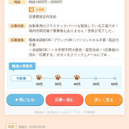
時給1600円～2000円
時給
交通費
交通費規定内支給
自動車用のプラスチックパーツを製造している工場です！
仕事内容
場内空調完備で重量物もありません！塗装が完了した…
職種未経験OK / ブランクOK / パソコンスキル不要 / 英語力
応募資格
不要
＜未経験OK！＞＃学歴不問＃髪色・髪型自由！○応募後の
流れ「応募する」ボタンをクリック↓メールにてw…
職場の雰囲気
年齢層
20代
30代
40代
50代
60代
気になる!
応募へ進む
詳しく見る
派遣会社
株式会社ウィルオブ・ワーク FO事業部
未読
掲載日
2026/08/08