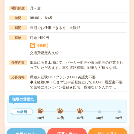
月～金
曜日頻度
08:00～16:45
時間
長期でお仕事できる方、大歓迎！
期間
時給1450円
時給
交通費
交通費規定内支給
出島にある工場にて、パーカー処理や表面処理の作業を行
仕事内容
っていただきます。車や道路標識、戦車など様々な部…
職種未経験OK / ブランクOK / 英語力不要
応募資格
◆未経験OK！〇まずは事前登録だけでもOK！履歴書不要
で気軽にオンライン登録★氏名・職種などを入力す…
職場の雰囲気
年齢層
20代
30代
40代
50代
60代
気になる!
応募へ進む
詳しく見る