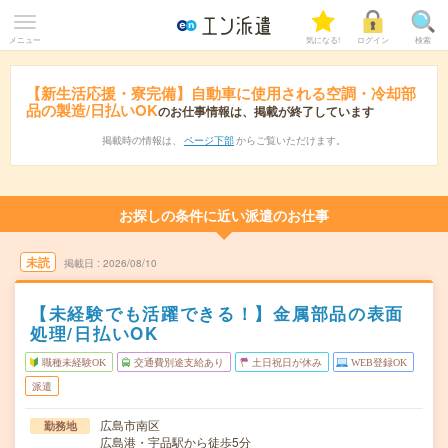
メニュー
気になる!
ログイン
検索
【新生活応援・寮完備】自動車に使用される空調・冷却部
品の製造/日払いOK
のお仕事情報は、掲載が終了しています
掲載時の情報は、
ページ下部
からご覧いただけます。
お探しの条件に近い派遣のお仕事
未読
掲載日
2026/08/10
【未経験でも活躍できる！】金属部品の表面
処理/日払いOK
職種未経験OK
交通費別途支給あり
土日祝日が休み
WEB登録OK
派遣
広島市南区
勤務地
広島港・宇品駅から徒歩5分