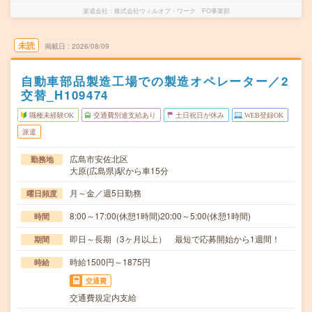
派遣会社
株式会社ウィルオブ・ワーク FO事業部
未読
掲載日
2026/08/09
自動車部品製造工場での製造オペレーター／2
交替_H109474
職種未経験OK
交通費別途支給あり
土日祝日が休み
WEB登録OK
派遣
広島市安佐北区
勤務地
大原(広島県)駅から車15分
月～金／週5日勤務
曜日頻度
8:00～17:00(休憩1時間)20:00～5:00(休憩1時間)
時間
即日～長期（3ヶ月以上） 最短で応募開始から1週間！
期間
時給1500円～1875円
時給
交通費
交通費規定内支給