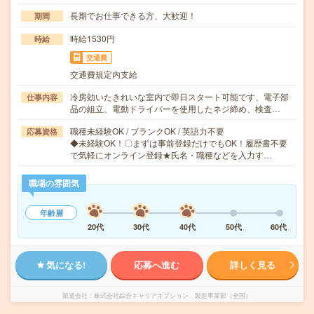
長期でお仕事できる方、大歓迎！
期間
時給1530円
時給
交通費
交通費規定内支給
冷房効いたきれいな室内で即日スタート可能です、電子部
仕事内容
品の組立、電動ドライバーを使用したネジ締め、検査…
職種未経験OK / ブランクOK / 英語力不要
応募資格
◆未経験OK！〇まずは事前登録だけでもOK！履歴書不要
で気軽にオンライン登録★氏名・職種などを入力す…
職場の雰囲気
年齢層
20代
30代
40代
50代
60代
気になる!
応募へ進む
詳しく見る
派遣会社
株式会社綜合キャリアオプション 製造事業部（全国）