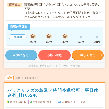
職種未経験OK / ブランクOK / パソコンスキル不要 / 英語力
応募資格
不要
＜未経験OK！＞フォークリフト＃学歴不問＃髪色・髪型自
由！○応募後の流れ「応募する」ボタンをクリック…
職場の雰囲気
年齢層
20代
30代
40代
50代
60代
気になる!
応募へ進む
詳しく見る
派遣会社
株式会社ウィルオブ・ワーク FO事業部
未読
掲載日
2026/08/08
パックサラダの製造／時間帯選択可／平日休
み有_H105240
職種未経験OK
交通費別途支給あり
WEB登録OK
派遣