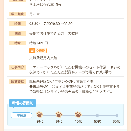
八本松駅から車15分
月～金
曜日頻度
08:30～17:2020:30～05:20
時間
長期でお仕事できる方、大歓迎！
期間
時給1450円
時給
交通費
交通費規定内支給
・エアーバックを折りたたむ機械へのセット作業・ネジの
仕事内容
仮締め・折りたたんだ製品をテープで巻く作業※手で…
職種未経験OK / ブランクOK / 英語力不要
応募資格
◆未経験OK！〇まずは事前登録だけでもOK！履歴書不要
で気軽にオンライン登録★氏名・職種などを入力す…
職場の雰囲気
年齢層
20代
30代
40代
50代
60代