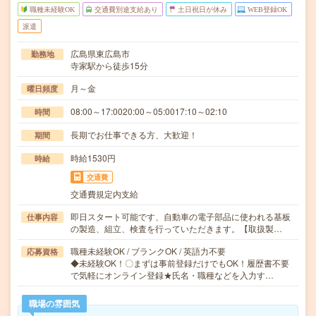
職種未経験OK
交通費別途支給あり
土日祝日が休み
WEB登録OK
派遣
広島県東広島市
勤務地
寺家駅から徒歩15分
月～金
曜日頻度
08:00～17:0020:00～05:0017:10～02:10
時間
長期でお仕事できる方、大歓迎！
期間
時給1530円
時給
交通費
交通費規定内支給
即日スタート可能です、自動車の電子部品に使われる基板
仕事内容
の製造、組立、検査を行っていただきます。【取扱製…
職種未経験OK / ブランクOK / 英語力不要
応募資格
◆未経験OK！〇まずは事前登録だけでもOK！履歴書不要
で気軽にオンライン登録★氏名・職種などを入力す…
職場の雰囲気