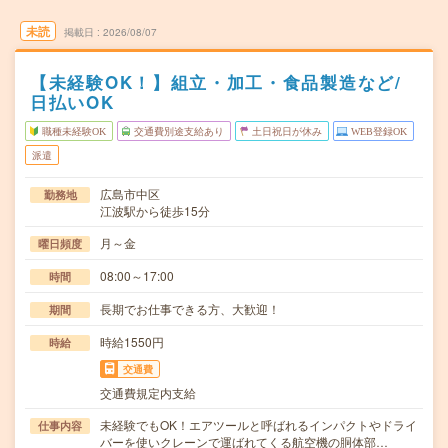
未読
掲載日
2026/08/07
【未経験OK！】組立・加工・食品製造など/
日払いOK
職種未経験OK
交通費別途支給あり
土日祝日が休み
WEB登録OK
派遣
広島市中区
勤務地
江波駅から徒歩15分
月～金
曜日頻度
08:00～17:00
時間
長期でお仕事できる方、大歓迎！
期間
時給1550円
時給
交通費
交通費規定内支給
未経験でもOK！エアツールと呼ばれるインパクトやドライ
仕事内容
バーを使いクレーンで運ばれてくる航空機の胴体部…