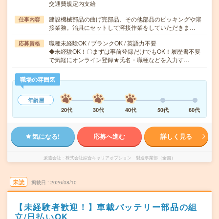
交通費規定内支給
建設機械部品の曲げ完部品、その他部品のピッキングや溶
仕事内容
接業務。治具にセットして溶接作業をしていただきま…
職種未経験OK / ブランクOK / 英語力不要
応募資格
◆未経験OK！〇まずは事前登録だけでもOK！履歴書不要
で気軽にオンライン登録★氏名・職種などを入力す…
職場の雰囲気
年齢層
20代
30代
40代
50代
60代
気になる!
応募へ進む
詳しく見る
派遣会社
株式会社綜合キャリアオプション 製造事業部（全国）
未読
掲載日
2026/08/10
【未経験者歓迎！】車載バッテリー部品の組
立/日払いOK