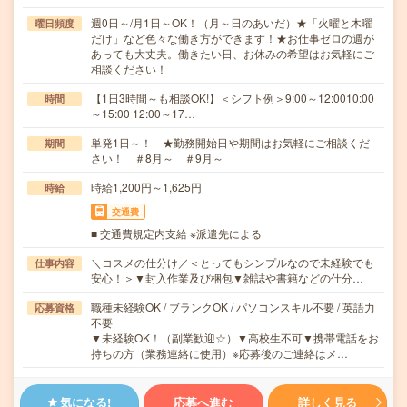
週0日～/月1日～OK！（月～日のあいだ）★「火曜と木曜
曜日頻度
だけ」など色々な働き方ができます！★お仕事ゼロの週が
あっても大丈夫。働きたい日、お休みの希望はお気軽にご
相談ください！
【1日3時間～も相談OK!】＜シフト例＞9:00～12:0010:00
時間
～15:00 12:00～17…
単発1日～！ ★勤務開始日や期間はお気軽にご相談くだ
期間
さい！ ＃8月～ ＃9月～
時給1,200円～1,625円
時給
交通費
■ 交通費規定内支給 ※派遣先による
＼コスメの仕分け／＜とってもシンプルなので未経験でも
仕事内容
安心！＞▼封入作業及び梱包▼雑誌や書籍などの仕分…
職種未経験OK / ブランクOK / パソコンスキル不要 / 英語力
応募資格
不要
▼未経験OK！（副業歓迎☆）▼高校生不可▼携帯電話をお
持ちの方（業務連絡に使用）※応募後のご連絡はメ…
気になる!
応募へ進む
詳しく見る