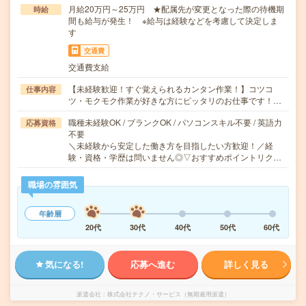
月給20万円～25万円 ★配属先が変更となった際の待機期
時給
間も給与が発生！ ※給与は経験などを考慮して決定しま
す
交通費
交通費支給
【未経験歓迎！すぐ覚えられるカンタン作業！】コツコ
仕事内容
ツ・モクモク作業が好きな方にピッタリのお仕事です！…
職種未経験OK / ブランクOK / パソコンスキル不要 / 英語力
応募資格
不要
＼未経験から安定した働き方を目指したい方歓迎！／経
験・資格・学歴は問いません◎▽おすすめポイントリク…
職場の雰囲気
年齢層
20代
30代
40代
50代
60代
気になる!
応募へ進む
詳しく見る
派遣会社
株式会社テクノ・サービス（無期雇用派遣）