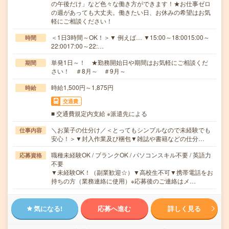
の午後だけ」など色々な働き方ができます！★お仕事ゼロ
の週があっても大丈夫。働きたい日、お休みの希望はお気
軽にご相談ください！
＜1日3時間～OK！＞▼ 例えば… ▼15:00～18:0015:00～
時間
22:0017:00～22:…
単発1日～！ ★勤務開始日や期間はお気軽にご相談くだ
期間
さい！ ＃8月～ ＃9月～
時給1,500円～1,875円
時給
交通費
■ 交通費規定内支給 ※派遣先による
＼お菓子の仕分け／＜とってもシンプルなので未経験でも
仕事内容
安心！＞▼封入作業及び梱包▼雑誌や書籍などの仕分…
職種未経験OK / ブランクOK / パソコンスキル不要 / 英語力
応募資格
不要
▼未経験OK！（副業歓迎☆）▼高校生不可▼携帯電話をお
持ちの方（業務連絡に使用）※応募後のご連絡はメ…
気になる!
応募へ進む
詳しく見る