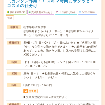
〈カンタン作業！〉スキマ時間にサクッと＊
コスメの仕分け
職種未経験OK
交通費別途支給あり
土日祝日が休み
WEB登録OK
派遣
栃木県那須塩原市
勤務地
那須塩原駅からバイク・車---分／西那須野駅からバイク・
車---分／黒磯駅からバイク・車---分
週0日～/月1日～OK！（月～日のあいだ）★「火曜と木曜
曜日頻度
だけ」など色々な働き方ができます！★お仕事ゼロの週が
あっても大丈夫。働きたい日、お休みの希望はお気軽にご
相談ください！
【1日3時間～も相談OK!】＜シフト例＞9:00～12:0010:00
時間
～15:00 12:00～17…
単発1日～！ ★勤務開始日や期間はお気軽にご相談くだ
期間
さい！ ＃8月～ ＃9月～
時給1,200円～1,625円
時給
交通費
■ 交通費規定内支給 ※派遣先による
＼コスメの仕分け／＜とってもシンプルなので未経験でも
仕事内容