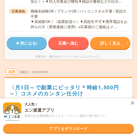
安心！＞▼封入作業及び梱包▼雑誌や書籍などの仕分…
職種未経験OK / ブランクOK / パソコンスキル不要 / 英語力
応募資格
不要
▼未経験OK！（副業歓迎☆）▼高校生不可▼携帯電話をお
持ちの方（業務連絡に使用）※応募後のご連絡はメ…
気になる!
応募へ進む
詳しく見る
派遣会社
株式会社バイトレ（キャムコムグループ）
未読
掲載日
2026/08/08
〈月1日～で副業にピッタリ＊時給1,500円
～〉コスメのカンタン仕分け
職種未経験OK
交通費別途支給あり
WEB登録OK
派遣
大人気！
エン派遣アプリ
栃木県宇都宮市
勤務地
派遣のお仕事情報がたくさん！プッシュ通知で受け取ろう！
宇都宮駅からバイク・車---分／東武宇都宮駅からバイク・
車---分／雀宮駅からバイク・車---分／南宇都宮駅からバイ
アプリをダウンロード
ク・車---分／岡本(栃木県)駅からバイク・車---分