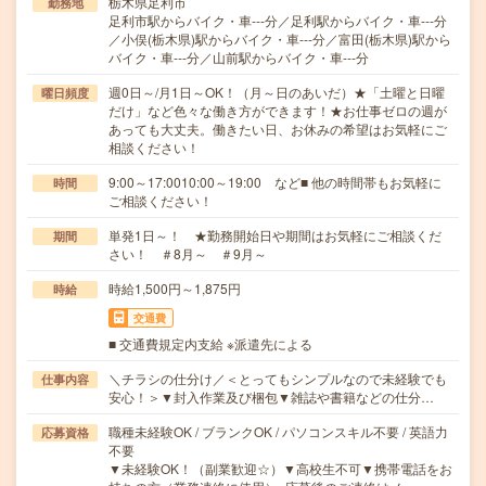
栃木県足利市
勤務地
足利市駅からバイク・車---分／足利駅からバイク・車---分
／小俣(栃木県)駅からバイク・車---分／富田(栃木県)駅から
バイク・車---分／山前駅からバイク・車---分
週0日～/月1日～OK！（月～日のあいだ）★「土曜と日曜
曜日頻度
だけ」など色々な働き方ができます！★お仕事ゼロの週が
あっても大丈夫。働きたい日、お休みの希望はお気軽にご
相談ください！
9:00～17:0010:00～19:00 など■ 他の時間帯もお気軽に
時間
ご相談ください！
単発1日～！ ★勤務開始日や期間はお気軽にご相談くだ
期間
さい！ ＃8月～ ＃9月～
時給1,500円～1,875円
時給
交通費
■ 交通費規定内支給 ※派遣先による
＼チラシの仕分け／＜とってもシンプルなので未経験でも
仕事内容
安心！＞▼封入作業及び梱包▼雑誌や書籍などの仕分…
職種未経験OK / ブランクOK / パソコンスキル不要 / 英語力
応募資格
不要
▼未経験OK！（副業歓迎☆）▼高校生不可▼携帯電話をお