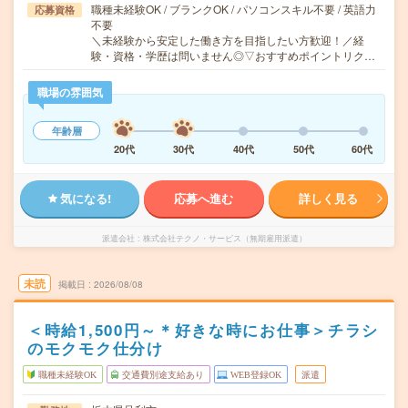
職種未経験OK / ブランクOK / パソコンスキル不要 / 英語力
応募資格
不要
＼未経験から安定した働き方を目指したい方歓迎！／経
験・資格・学歴は問いません◎▽おすすめポイントリク…
職場の雰囲気
年齢層
20代
30代
40代
50代
60代
気になる!
応募へ進む
詳しく見る
派遣会社
株式会社テクノ・サービス（無期雇用派遣）
未読
掲載日
2026/08/08
＜時給1,500円～＊好きな時にお仕事＞チラシ
のモクモク仕分け
職種未経験OK
交通費別途支給あり
WEB登録OK
派遣