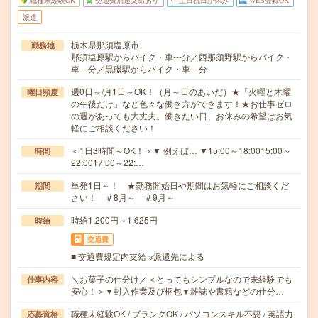
職種未経験OK
交通費別途支給あり
土日祝日が休み
WEB登録OK
派遣
栃木県那須塩原市
勤務地
那須塩原駅からバイク・車---分／西那須野駅からバイク・
車---分／黒磯駅からバイク・車---分
週0日～/月1日～OK！（月～日のあいだ）★「火曜と木曜
曜日頻度
の午後だけ」など色々な働き方ができます！★お仕事ゼロ
の週があっても大丈夫。働きたい日、お休みの希望はお気
軽にご相談ください！
＜1日3時間～OK！＞▼ 例えば… ▼15:00～18:0015:00～
時間
22:0017:00～22:…
単発1日～！ ★勤務開始日や期間はお気軽にご相談くだ
期間
さい！ ＃8月～ ＃9月～
時給1,200円～1,625円
時給
交通費
■ 交通費規定内支給 ※派遣先による
＼お菓子の仕分け／＜とってもシンプルなので未経験でも
仕事内容
安心！＞▼封入作業及び梱包▼雑誌や書籍などの仕分…
職種未経験OK / ブランクOK / パソコンスキル不要 / 英語力
応募資格