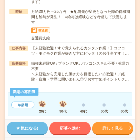
ます）
月給20万円～25万円 ★配属先が変更となった際の待機期
時給
間も給与が発生！ ※給与は経験などを考慮して決定しま
す
交通費
交通費支給
【未経験歓迎！すぐ覚えられるカンタン作業！】コツコ
仕事内容
ツ・モクモク作業が好きな方にピッタリのお仕事です！…
職種未経験OK / ブランクOK / パソコンスキル不要 / 英語力
応募資格
不要
＼未経験から安定した働き方を目指したい方歓迎！／経
験・資格・学歴は問いません◎▽おすすめポイントリク…
職場の雰囲気
年齢層
20代
30代
40代
50代
60代
気になる!
応募へ進む
詳しく見る