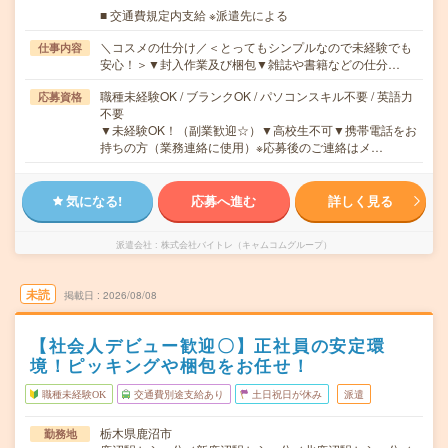
■ 交通費規定内支給 ※派遣先による
＼コスメの仕分け／＜とってもシンプルなので未経験でも
仕事内容
安心！＞▼封入作業及び梱包▼雑誌や書籍などの仕分…
職種未経験OK / ブランクOK / パソコンスキル不要 / 英語力
応募資格
不要
▼未経験OK！（副業歓迎☆）▼高校生不可▼携帯電話をお
持ちの方（業務連絡に使用）※応募後のご連絡はメ…
気になる!
応募へ進む
詳しく見る
派遣会社
株式会社バイトレ（キャムコムグループ）
未読
掲載日
2026/08/08
【社会人デビュー歓迎〇】正社員の安定環
境！ピッキングや梱包をお任せ！
職種未経験OK
交通費別途支給あり
土日祝日が休み
派遣
栃木県鹿沼市
勤務地