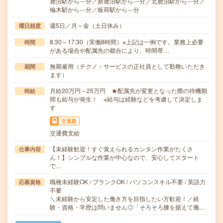
鹿沼駅から---分／新鹿沼駅から---分／北鹿沼駅から---分／
楡木駅から---分／板荷駅から---分
週5日／月～金（土日休み）
曜日頻度
8:30～17:30（実働8時間）※上記は一例です。業務上必要
時間
がある場合や配属先の都合により、時間帯…
無期雇用（テクノ・サービスの正社員として勤務いただき
期間
ます）
月給20万円～25万円 ★配属先が変更となった際の待機期
時給
間も給与が発生！ ※給与は経験などを考慮して決定しま
す
交通費
交通費支給
【未経験歓迎！すぐ覚えられるカンタン作業がたくさ
仕事内容
ん！】シンプルな作業が中心なので、安心してスタート
で…
職種未経験OK / ブランクOK / パソコンスキル不要 / 英語力
応募資格
不要
＼未経験から安定した働き方を目指したい方歓迎！／経
験・資格・学歴は問いません◎「そろそろ腰を据えて働…