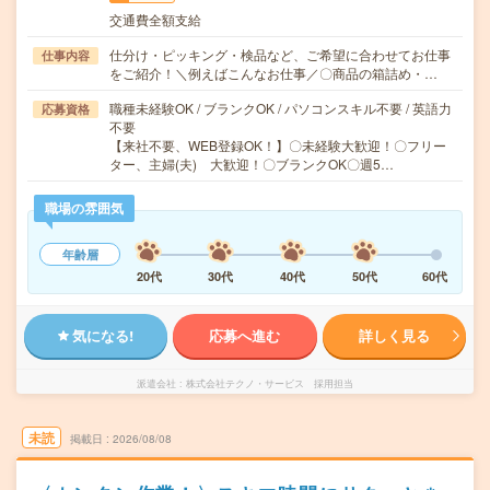
交通費全額支給
仕分け・ピッキング・検品など、ご希望に合わせてお仕事
仕事内容
をご紹介！＼例えばこんなお仕事／〇商品の箱詰め・…
職種未経験OK / ブランクOK / パソコンスキル不要 / 英語力
応募資格
不要
【来社不要、WEB登録OK！】〇未経験大歓迎！〇フリー
ター、主婦(夫) 大歓迎！〇ブランクOK〇週5…
職場の雰囲気
年齢層
20代
30代
40代
50代
60代
気になる!
応募へ進む
詳しく見る
派遣会社
株式会社テクノ・サービス 採用担当
未読
掲載日
2026/08/08