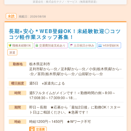
派遣会社
株式会社テクノ・サービス（無期雇用派遣）
未読
掲載日
2026/08/08
長期×安心＊WEB登録OK！未経験歓迎〇コツ
コツ軽作業スタッフ募集！
職種未経験OK
交通費別途支給あり
土日祝日が休み
WEB登録OK
派遣
栃木県足利市
勤務地
足利市駅から---分／足利駅から---分／小俣(栃木県)駅から--
-分／富田(栃木県)駅から---分／山前駅から---分
週5日 ※派遣先による
曜日頻度
週5フルタイムがメインです！＜勤務時間の例＞8:00～
時間
17:008:30～17:309:00～18:…
即日～長期 ★応募から「最短2日後」に勤務OK！スター
期間
ト日はご相談ください。★急募です！
時給1200円～1450円 ★Wワーク不可
時給
交通費