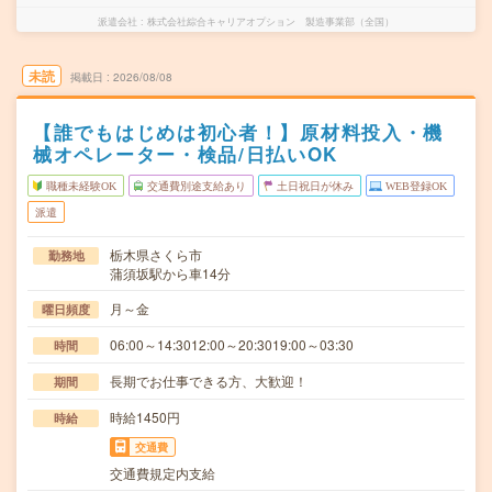
派遣会社
株式会社綜合キャリアオプション 製造事業部（全国）
未読
掲載日
2026/08/08
【誰でもはじめは初心者！】原材料投入・機
械オペレーター・検品/日払いOK
職種未経験OK
交通費別途支給あり
土日祝日が休み
WEB登録OK
派遣
栃木県さくら市
勤務地
蒲須坂駅から車14分
月～金
曜日頻度
06:00～14:3012:00～20:3019:00～03:30
時間
長期でお仕事できる方、大歓迎！
期間
時給1450円
時給
交通費
交通費規定内支給