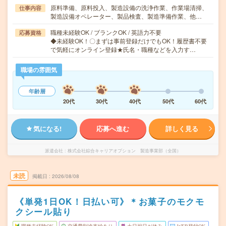
原料準備、原料投入、製造設備の洗浄作業、作業場清掃、
仕事内容
製造設備オペレーター、製品検査、製造準備作業、他…
職種未経験OK / ブランクOK / 英語力不要
応募資格
◆未経験OK！〇まずは事前登録だけでもOK！履歴書不要
で気軽にオンライン登録★氏名・職種などを入力す…
職場の雰囲気
年齢層
20代
30代
40代
50代
60代
気になる!
応募へ進む
詳しく見る
派遣会社
株式会社綜合キャリアオプション 製造事業部（全国）
未読
掲載日
2026/08/08
《単発1日OK！日払い可》＊お菓子のモクモ
クシール貼り