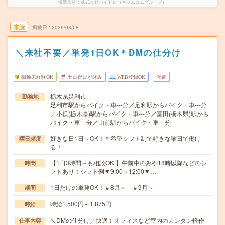
派遣会社
株式会社バイトレ（キャムコムグループ）
未読
掲載日
2026/08/08
＼来社不要／単発1日OK＊DMの仕分け
職種未経験OK
土日祝日が休み
WEB登録OK
派遣
栃木県足利市
勤務地
足利市駅からバイク・車---分／足利駅からバイク・車---分
／小俣(栃木県)駅からバイク・車---分／富田(栃木県)駅から
バイク・車---分／山前駅からバイク・車---分
好きな日1日～OK！＊希望シフト制で好きな曜日で働け
曜日頻度
る！
【1日3時間～も相談OK!】午前中のみや18時以降などのシ
時間
フトあり！シフト例▼9:00～12:00▼…
1日だけの単発OK！＃8月～ ＃9月～
期間
時給1,500円～1,875円
時給
＼DMの仕分け／快適！オフィスなど室内のカンタン軽作
仕事内容