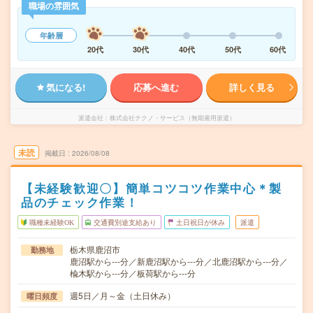
職場の雰囲気
年齢層
20代
30代
40代
50代
60代
気になる!
応募へ進む
詳しく見る
派遣会社
株式会社テクノ・サービス（無期雇用派遣）
未読
掲載日
2026/08/08
【未経験歓迎〇】簡単コツコツ作業中心＊製
品のチェック作業！
職種未経験OK
交通費別途支給あり
土日祝日が休み
派遣
栃木県鹿沼市
勤務地
鹿沼駅から---分／新鹿沼駅から---分／北鹿沼駅から---分／
楡木駅から---分／板荷駅から---分
週5日／月～金（土日休み）
曜日頻度