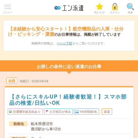
メニュー
気になる!
ログイン
検索
【未経験から安心スタート！】航空機部品の入庫・仕分
け・ピッキング・運搬
のお仕事情報は、掲載が終了しています
掲載時の情報は、
ページ下部
からご覧いただけます。
お探しの条件に近い派遣のお仕事
未読
掲載日
2026/08/08
【さらにスキルUP！経験者歓迎！】スマホ部
品の検査/日払いOK
交通費別途支給あり
土日祝日が休み
WEB登録OK
派遣
栃木県鹿沼市
勤務地
鹿沼駅から車12分