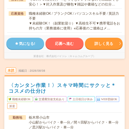
安心！＞▼封入作業及び梱包▼雑誌や書籍などの仕分…
職種未経験OK / ブランクOK / パソコンスキル不要 / 英語力
応募資格
不要
▼未経験OK！（副業歓迎☆）▼高校生不可▼携帯電話をお
持ちの方（業務連絡に使用）※応募後のご連絡はメ…
気になる!
応募へ進む
詳しく見る
派遣会社
株式会社バイトレ（キャムコムグループ）
未読
掲載日
2026/08/08
〈カンタン作業！〉スキマ時間にサクッと＊
コスメの仕分け
職種未経験OK
交通費別途支給あり
土日祝日が休み
WEB登録OK
派遣
栃木県小山市
勤務地
小山駅からバイク・車---分／間々田駅からバイク・車---分
／思川駅からバイク・車---分