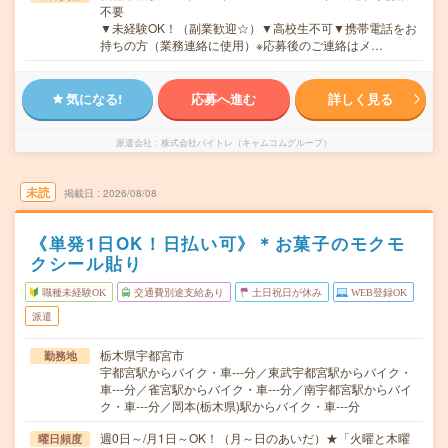
不要
▼未経験OK！（副業歓迎☆）▼高校生不可▼携帯電話をお
持ちの方（業務連絡に使用）※応募後のご連絡はメ…
気になる!
応募へ進む
詳しく見る
派遣会社
株式会社バイトレ（キャムコムグループ）
未読
掲載日
2026/08/08
《単発1日OK！日払い可》＊お菓子のモクモ
クシール貼り
職種未経験OK
交通費別途支給あり
土日祝日が休み
WEB登録OK
派遣
栃木県宇都宮市
勤務地
宇都宮駅からバイク・車---分／東武宇都宮駅からバイク・
車---分／雀宮駅からバイク・車---分／南宇都宮駅からバイ
ク・車---分／岡本(栃木県)駅からバイク・車---分
週0日～/月1日～OK！（月～日のあいだ）★「火曜と木曜
曜日頻度