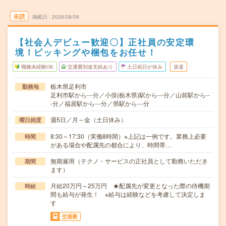
未読
掲載日
2026/08/08
【社会人デビュー歓迎〇】正社員の安定環
境！ピッキングや梱包をお任せ！
職種未経験OK
交通費別途支給あり
土日祝日が休み
派遣
栃木県足利市
勤務地
足利市駅から---分／小俣(栃木県)駅から---分／山前駅から--
-分／福居駅から---分／県駅から---分
週5日／月～金（土日休み）
曜日頻度
8:30～17:30（実働8時間）※上記は一例です。業務上必要
時間
がある場合や配属先の都合により、時間帯…
無期雇用（テクノ・サービスの正社員として勤務いただき
期間
ます）
月給20万円～25万円 ★配属先が変更となった際の待機期
時給
間も給与が発生！ ※給与は経験などを考慮して決定しま
す
交通費