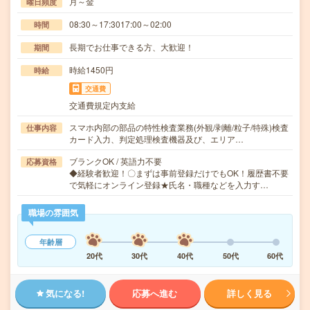
月～金
曜日頻度
08:30～17:3017:00～02:00
時間
長期でお仕事できる方、大歓迎！
期間
時給1450円
時給
交通費
交通費規定内支給
スマホ内部の部品の特性検査業務(外観/剥離/粒子/特殊)検査
仕事内容
カード入力、判定処理検査機器及び、エリア…
ブランクOK / 英語力不要
応募資格
◆経験者歓迎！〇まずは事前登録だけでもOK！履歴書不要
で気軽にオンライン登録★氏名・職種などを入力す…
職場の雰囲気
年齢層
20代
30代
40代
50代
60代
気になる!
応募へ進む
詳しく見る