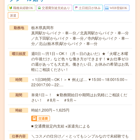
職種未経験OK
交通費別途支給あり
土日祝日が休み
WEB登録OK
派遣
栃木県真岡市
勤務地
真岡駅からバイク・車---分／北真岡駅からバイク・車---分
／久下田駅からバイク・車---分／寺内駅からバイク・車---
分／北山(栃木県)駅からバイク・車---分
週0日～/月1日～OK！（月～日のあいだ）★「火曜と木曜
曜日頻度
の午後だけ」など色々な働き方ができます！★お仕事ゼロ
の週があっても大丈夫。働きたい日、お休みの希望はお気
軽にご相談ください！
＜1日3時間～OK！＞▼ 例えば… ▼15:00～18:0015:00～
時間
22:0017:00～22:…
単発1日～！ ★勤務開始日や期間はお気軽にご相談くだ
期間
さい！ ＃8月～ ＃9月～
時給1,200円～1,625円
時給
交通費
■ 交通費規定内支給 ※派遣先による
＼コスメの仕分け／＜とってもシンプルなので未経験でも
仕事内容