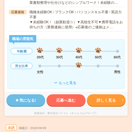
業書類整理や仕分けなどのシンプルワーク！未経験の…
職種未経験OK / ブランクOK / パソコンスキル不要 / 英語力
応募資格
不要
▼未経験OK！（副業歓迎☆）▼高校生不可▼携帯電話をお
持ちの方（業務連絡に使用）※応募後のご連絡はメ…
職場の雰囲気
年齢層
20代
30代
40代
50代
60代
男女比率
女性
男性
もっと見る
気になる!
応募へ進む
詳しく見る
派遣会社
株式会社バイトレ（キャムコムグループ）
未読
掲載日
2026/08/08