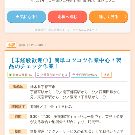
持ちの方（業務連絡に使用）※応募後のご連絡はメ…
気になる!
応募へ進む
詳しく見る
派遣会社
株式会社バイトレ（キャムコムグループ）
未読
掲載日
2026/08/08
【未経験歓迎〇】簡単コツコツ作業中心＊製
品のチェック作業！
職種未経験OK
交通費別途支給あり
土日祝日が休み
派遣
栃木県宇都宮市
勤務地
宇都宮駅から---分／南宇都宮駅から---分／西川田駅から---
分／東宿郷駅から---分／陽東３丁目駅から---分
週5日／月～金（土日休み）
曜日頻度
8:30～17:30（実働8時間）※上記は一例です。業務上必要
時間
がある場合や配属先の都合により、時間帯…
無期雇用（テクノ・サービスの正社員として勤務いただき
期間