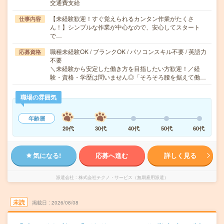
交通費支給
【未経験歓迎！すぐ覚えられるカンタン作業がたくさ
仕事内容
ん！】シンプルな作業が中心なので、安心してスタート
で…
職種未経験OK / ブランクOK / パソコンスキル不要 / 英語力
応募資格
不要
＼未経験から安定した働き方を目指したい方歓迎！／経
験・資格・学歴は問いません◎「そろそろ腰を据えて働…
職場の雰囲気
年齢層
20代
30代
40代
50代
60代
気になる!
応募へ進む
詳しく見る
派遣会社
株式会社テクノ・サービス（無期雇用派遣）
未読
掲載日
2026/08/08