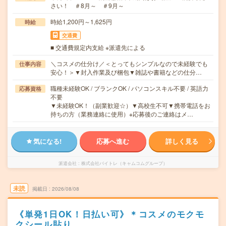
さい！ ＃8月～ ＃9月～
時給1,200円～1,625円
時給
交通費
■ 交通費規定内支給 ※派遣先による
＼コスメの仕分け／＜とってもシンプルなので未経験でも
仕事内容
安心！＞▼封入作業及び梱包▼雑誌や書籍などの仕分…
職種未経験OK / ブランクOK / パソコンスキル不要 / 英語力
応募資格
不要
▼未経験OK！（副業歓迎☆）▼高校生不可▼携帯電話をお
持ちの方（業務連絡に使用）※応募後のご連絡はメ…
気になる!
応募へ進む
詳しく見る
派遣会社
株式会社バイトレ（キャムコムグループ）
未読
掲載日
2026/08/08
《単発1日OK！日払い可》＊コスメのモクモ
クシール貼り