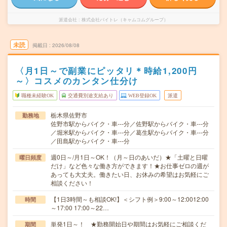
派遣会社
株式会社バイトレ（キャムコムグループ）
未読
掲載日
2026/08/08
〈月1日～で副業にピッタリ＊時給1,200円
～〉コスメのカンタン仕分け
職種未経験OK
交通費別途支給あり
WEB登録OK
派遣
栃木県佐野市
勤務地
佐野市駅からバイク・車---分／佐野駅からバイク・車---分
／堀米駅からバイク・車---分／葛生駅からバイク・車---分
／田島駅からバイク・車---分
週0日～/月1日～OK！（月～日のあいだ）★「土曜と日曜
曜日頻度
だけ」など色々な働き方ができます！★お仕事ゼロの週が
あっても大丈夫。働きたい日、お休みの希望はお気軽にご
相談ください！
【1日3時間～も相談OK!】＜シフト例＞9:00～12:0012:00
時間
～17:00 17:00～22…
単発1日～！ ★勤務開始日や期間はお気軽にご相談くだ
期間