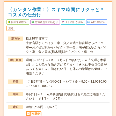
〈カンタン作業！〉スキマ時間にサクッと＊
コスメの仕分け
職種未経験OK
交通費別途支給あり
土日祝日が休み
WEB登録OK
派遣
栃木県宇都宮市
勤務地
宇都宮駅からバイク・車---分／東武宇都宮駅からバイク・
車---分／雀宮駅からバイク・車---分／南宇都宮駅からバイ
ク・車---分／岡本(栃木県)駅からバイク・車---分
週0日～/月1日～OK！（月～日のあいだ）★「火曜と木曜
曜日頻度
だけ」など色々な働き方ができます！★お仕事ゼロの週が
あっても大丈夫。働きたい日、お休みの希望はお気軽にご
相談ください！
【1日3時間～も相談OK!】＜シフト例＞9:00～12:0010:00
時間
～15:00 12:00～17…
単発1日～！ ★勤務開始日や期間はお気軽にご相談くだ
期間
さい！ ＃8月～ ＃9月～
時給1,500円～1,875円
時給
交通費