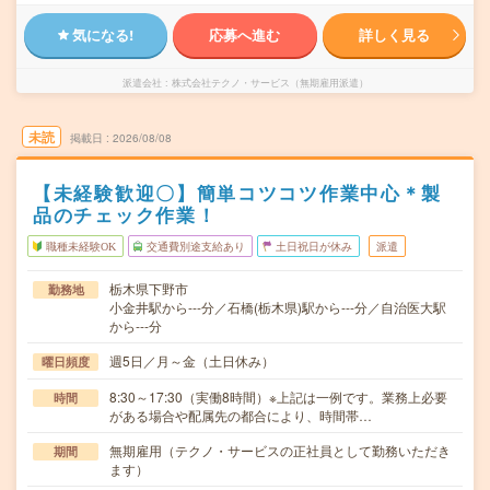
気になる!
応募へ進む
詳しく見る
派遣会社
株式会社テクノ・サービス（無期雇用派遣）
未読
掲載日
2026/08/08
【未経験歓迎〇】簡単コツコツ作業中心＊製
品のチェック作業！
職種未経験OK
交通費別途支給あり
土日祝日が休み
派遣
栃木県下野市
勤務地
小金井駅から---分／石橋(栃木県)駅から---分／自治医大駅
から---分
週5日／月～金（土日休み）
曜日頻度
8:30～17:30（実働8時間）※上記は一例です。業務上必要
時間
がある場合や配属先の都合により、時間帯…
無期雇用（テクノ・サービスの正社員として勤務いただき
期間
ます）