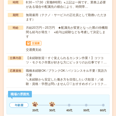
8:30～17:30（実働8時間）※上記は一例です。業務上必要
時間
がある場合や配属先の都合により、時間帯…
無期雇用（テクノ・サービスの正社員として勤務いただき
期間
ます）
月給20万円～25万円 ★配属先が変更となった際の待機期
時給
間も給与が発生！ ※給与は経験などを考慮して決定しま
す
交通費
交通費支給
【未経験歓迎！すぐ覚えられるカンタン作業！】コツコ
仕事内容
ツ・モクモク作業が好きな方にピッタリのお仕事です！…
職種未経験OK / ブランクOK / パソコンスキル不要 / 英語力
応募資格
不要
＼未経験から安定した働き方を目指したい方歓迎！／経
験・資格・学歴は問いません◎▽おすすめポイントリク…
職場の雰囲気
年齢層
20代
30代
40代
50代
60代