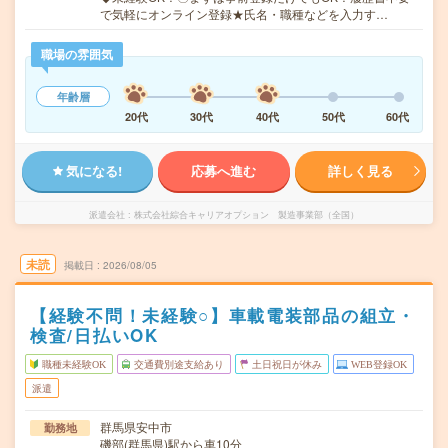
で気軽にオンライン登録★氏名・職種などを入力す…
職場の雰囲気
年齢層
20代
30代
40代
50代
60代
気になる!
応募へ進む
詳しく見る
派遣会社
株式会社綜合キャリアオプション 製造事業部（全国）
未読
掲載日
2026/08/05
【経験不問！未経験○】車載電装部品の組立・
検査/日払いOK
職種未経験OK
交通費別途支給あり
土日祝日が休み
WEB登録OK
派遣
群馬県安中市
勤務地
磯部(群馬県)駅から車10分