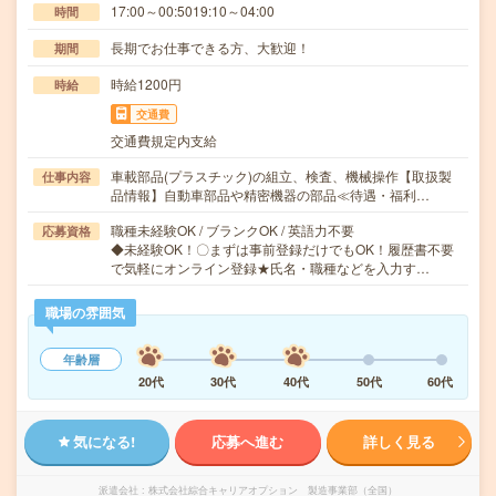
17:00～00:5019:10～04:00
時間
長期でお仕事できる方、大歓迎！
期間
時給1200円
時給
交通費
交通費規定内支給
車載部品(プラスチック)の組立、検査、機械操作【取扱製
仕事内容
品情報】自動車部品や精密機器の部品≪待遇・福利…
職種未経験OK / ブランクOK / 英語力不要
応募資格
◆未経験OK！〇まずは事前登録だけでもOK！履歴書不要
で気軽にオンライン登録★氏名・職種などを入力す…
職場の雰囲気
年齢層
20代
30代
40代
50代
60代
気になる!
応募へ進む
詳しく見る
派遣会社
株式会社綜合キャリアオプション 製造事業部（全国）