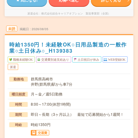
派遣会社
株式会社綜合キャリアオプション 製造事業部（全国）
未読
掲載日
2026/08/05
時給1350円！未経験OK○日用品製造の一般作
業○土日休み○_H139383
職種未経験OK
交通費別途支給あり
土日祝日が休み
WEB登録OK
派遣
群馬県高崎市
勤務地
井野(群馬県)駅から車7分
月～金／週5日勤務
曜日頻度
8:00～17:00(休憩1時間)
時間
即日～長期（3ヶ月以上） 最短で応募開始から1週間！
期間
時給1350円
時給
交通費