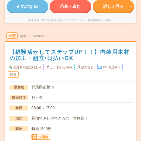
気になる!
応募へ進む
詳しく見る
派遣会社
株式会社綜合キャリアオプション 製造事業部（全国）
未読
掲載日
2026/08/05
【経験活かしてステップUP！！】内装用木材
の加工・組立/日払いOK
交通費別途支給あり
土日祝日が休み
残業なし
WEB登録OK
派遣
群馬県前橋市
勤務地
月～金
曜日頻度
08:00～17:00
時間
長期でお仕事できる方、大歓迎！
期間
時給1200円
時給
交通費