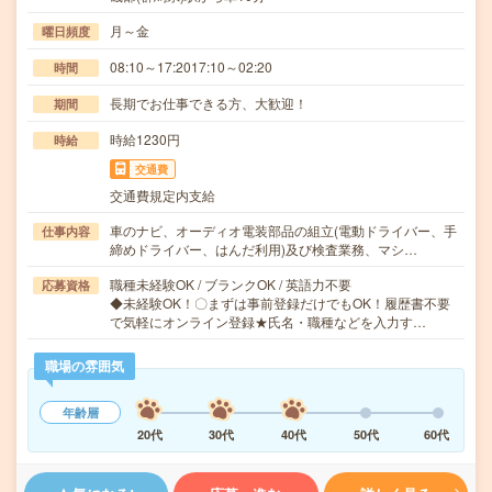
月～金
曜日頻度
08:10～17:2017:10～02:20
時間
長期でお仕事できる方、大歓迎！
期間
時給1230円
時給
交通費
交通費規定内支給
車のナビ、オーディオ電装部品の組立(電動ドライバー、手
仕事内容
締めドライバー、はんだ利用)及び検査業務、マシ…
職種未経験OK / ブランクOK / 英語力不要
応募資格
◆未経験OK！〇まずは事前登録だけでもOK！履歴書不要
で気軽にオンライン登録★氏名・職種などを入力す…
職場の雰囲気
年齢層
20代
30代
40代
50代
60代