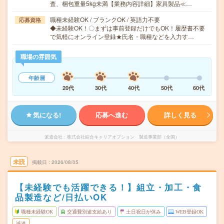
査、梱包重量5kg未満【業務内容詳細】家具製品≪…
職種未経験OK / ブランクOK / 英語力不要
応募資格
◆未経験OK！〇まずは事前登録だけでもOK！履歴書不要
で気軽にオンライン登録★氏名・職種などを入力す…
職場の雰囲気
年齢層
20代
30代
40代
50代
60代
気になる!
応募へ進む
詳しく見る
派遣会社
株式会社綜合キャリアオプション 製造事業部（全国）
未読
掲載日
2026/08/05
【未経験でも活躍できる！】組立・加工・食
品製造など/日払いOK
職種未経験OK
交通費別途支給あり
土日祝日が休み
WEB登録OK
派遣