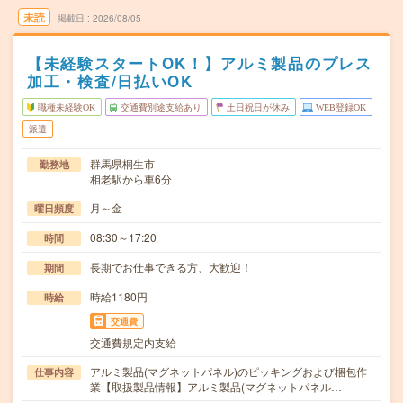
未読
掲載日
2026/08/05
【未経験スタートOK！】アルミ製品のプレス
加工・検査/日払いOK
職種未経験OK
交通費別途支給あり
土日祝日が休み
WEB登録OK
派遣
群馬県桐生市
勤務地
相老駅から車6分
月～金
曜日頻度
08:30～17:20
時間
長期でお仕事できる方、大歓迎！
期間
時給1180円
時給
交通費
交通費規定内支給
アルミ製品(マグネットパネル)のピッキングおよび梱包作
仕事内容
業【取扱製品情報】アルミ製品(マグネットパネル…