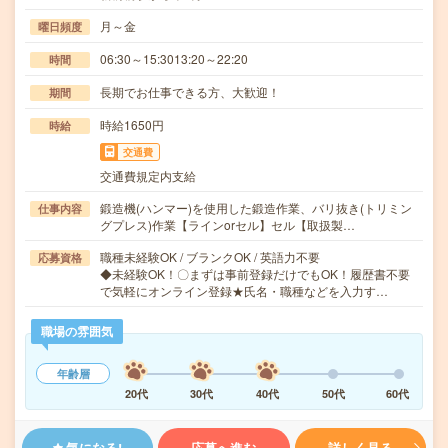
月～金
曜日頻度
06:30～15:3013:20～22:20
時間
長期でお仕事できる方、大歓迎！
期間
時給1650円
時給
交通費
交通費規定内支給
鍛造機(ハンマー)を使用した鍛造作業、バリ抜き(トリミン
仕事内容
グプレス)作業【ラインorセル】セル【取扱製…
職種未経験OK / ブランクOK / 英語力不要
応募資格
◆未経験OK！〇まずは事前登録だけでもOK！履歴書不要
で気軽にオンライン登録★氏名・職種などを入力す…
職場の雰囲気
年齢層
20代
30代
40代
50代
60代
気になる!
応募へ進む
詳しく見る