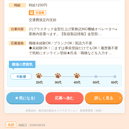
時給1230円
時給
交通費
交通費規定内支給
(1)プラスチック金型仕上げ業務(2)NC機械オペレーター※
仕事内容
業務内容選べます。【取扱製品情報】金型部…
職種未経験OK / ブランクOK / 英語力不要
応募資格
◆未経験OK！〇まずは事前登録だけでもOK！履歴書不要
で気軽にオンライン登録★氏名・職種などを入力す…
職場の雰囲気
年齢層
20代
30代
40代
50代
60代
気になる!
応募へ進む
詳しく見る
派遣会社
株式会社綜合キャリアオプション 製造事業部（全国）
未読
掲載日
2026/08/05