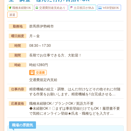
職種未経験OK
交通費別途支給あり
土日祝日が休み
WEB登録OK
派遣
群馬県伊勢崎市
勤務地
月～金
曜日頻度
08:30～17:30
時間
長期でお仕事できる方、大歓迎！
期間
時給1280円
時給
交通費
交通費規定内支給
精密機械の組立・調整、はんだ付けなどその他それに付随
仕事内容
する作業をお願いします。精密機械を1台完成させる…
職種未経験OK / ブランクOK / 英語力不要
応募資格
◆未経験OK！〇まずは事前登録だけでもOK！履歴書不要
で気軽にオンライン登録★氏名・職種などを入力す…
職場の雰囲気