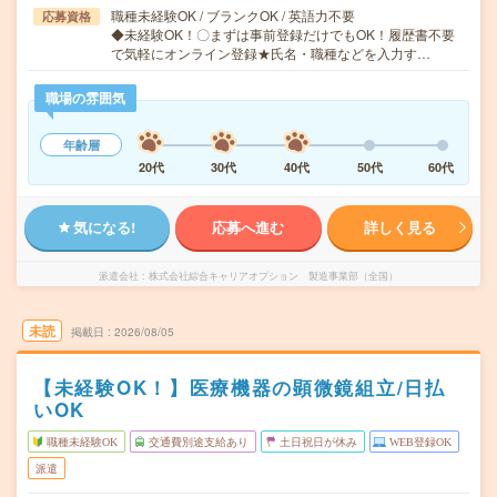
職種未経験OK / ブランクOK / 英語力不要
応募資格
◆未経験OK！〇まずは事前登録だけでもOK！履歴書不要
で気軽にオンライン登録★氏名・職種などを入力す…
職場の雰囲気
年齢層
20代
30代
40代
50代
60代
気になる!
応募へ進む
詳しく見る
派遣会社
株式会社綜合キャリアオプション 製造事業部（全国）
未読
掲載日
2026/08/05
【未経験OK！】医療機器の顕微鏡組立/日払
いOK
職種未経験OK
交通費別途支給あり
土日祝日が休み
WEB登録OK
派遣