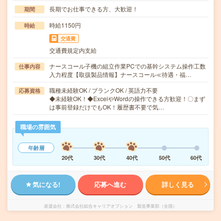
長期でお仕事できる方、大歓迎！
期間
時給1150円
時給
交通費
交通費規定内支給
ナースコール子機の組立作業PCでの基幹システム操作工数
仕事内容
入力程度【取扱製品情報】ナースコール≪待遇・福…
職種未経験OK / ブランクOK / 英語力不要
応募資格
◆未経験OK！◆ExcelやWordの操作できる方歓迎！〇まず
は事前登録だけでもOK！履歴書不要で気…
職場の雰囲気
年齢層
20代
30代
40代
50代
60代
気になる!
応募へ進む
詳しく見る
派遣会社
株式会社綜合キャリアオプション 製造事業部（全国）