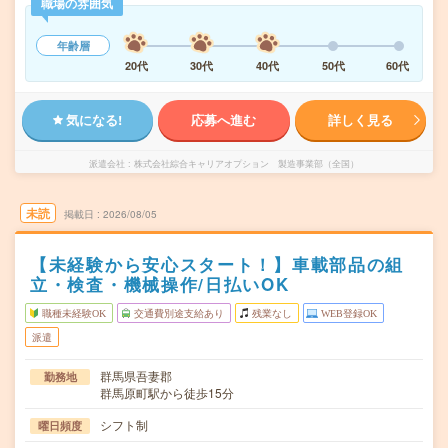
職場の雰囲気
年齢層
20代
30代
40代
50代
60代
気になる!
応募へ進む
詳しく見る
派遣会社
株式会社綜合キャリアオプション 製造事業部（全国）
未読
掲載日
2026/08/05
【未経験から安心スタート！】車載部品の組
立・検査・機械操作/日払いOK
職種未経験OK
交通費別途支給あり
残業なし
WEB登録OK
派遣
群馬県吾妻郡
勤務地
群馬原町駅から徒歩15分
シフト制
曜日頻度