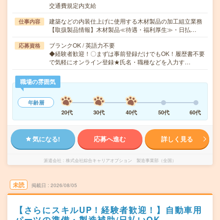
交通費規定内支給
建築などの内装仕上げに使用する木材製品の加工組立業務
仕事内容
【取扱製品情報】木材製品≪待遇・福利厚生≫・日払…
ブランクOK / 英語力不要
応募資格
◆経験者歓迎！〇まずは事前登録だけでもOK！履歴書不要
で気軽にオンライン登録★氏名・職種などを入力す…
職場の雰囲気
年齢層
20代
30代
40代
50代
60代
気になる!
応募へ進む
詳しく見る
派遣会社
株式会社綜合キャリアオプション 製造事業部（全国）
未読
掲載日
2026/08/05
【さらにスキルUP！経験者歓迎！】自動車用
パーツの準備・製造補助/日払いOK