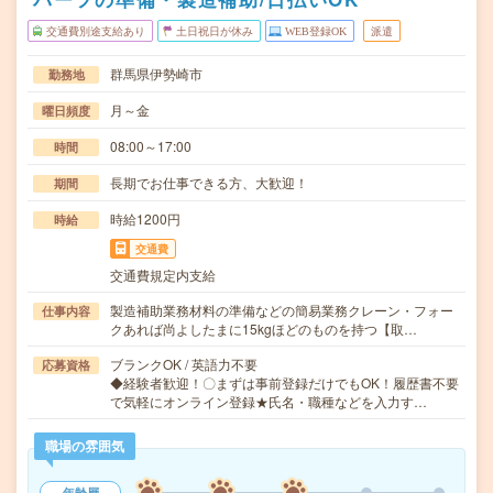
交通費別途支給あり
土日祝日が休み
WEB登録OK
派遣
群馬県伊勢崎市
勤務地
月～金
曜日頻度
08:00～17:00
時間
長期でお仕事できる方、大歓迎！
期間
時給1200円
時給
交通費
交通費規定内支給
製造補助業務材料の準備などの簡易業務クレーン・フォー
仕事内容
クあれば尚よしたまに15kgほどのものを持つ【取…
ブランクOK / 英語力不要
応募資格
◆経験者歓迎！〇まずは事前登録だけでもOK！履歴書不要
で気軽にオンライン登録★氏名・職種などを入力す…
職場の雰囲気
年齢層