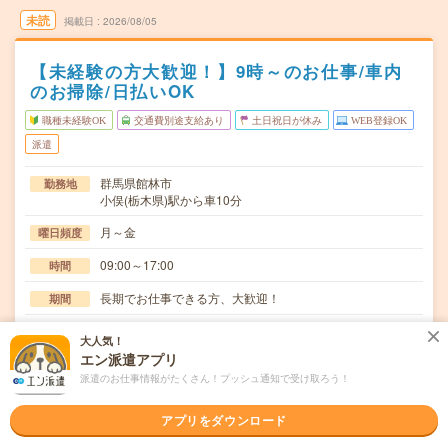
未読
掲載日
2026/08/05
【未経験の方大歓迎！】9時～のお仕事/車内
のお掃除/日払いOK
職種未経験OK
交通費別途支給あり
土日祝日が休み
WEB登録OK
派遣
群馬県館林市
勤務地
小俣(栃木県)駅から車10分
月～金
曜日頻度
09:00～17:00
時間
長期でお仕事できる方、大歓迎！
期間
時給1300円
時給
大人気！
エン派遣アプリ
交通費
派遣のお仕事情報がたくさん！プッシュ通知で受け取ろう！
交通費規定内支給
レンタル重機や車の清掃、車内整備、その他付随業務を行
仕事内容
アプリをダウンロード
っていただきます。作業がない時間帯は他の作業の手…