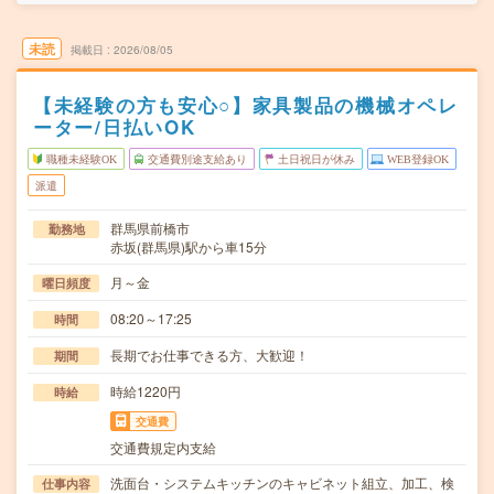
未読
掲載日
2026/08/05
【未経験の方も安心○】家具製品の機械オペレ
ーター/日払いOK
職種未経験OK
交通費別途支給あり
土日祝日が休み
WEB登録OK
派遣
群馬県前橋市
勤務地
赤坂(群馬県)駅から車15分
月～金
曜日頻度
08:20～17:25
時間
長期でお仕事できる方、大歓迎！
期間
時給1220円
時給
交通費
交通費規定内支給
洗面台・システムキッチンのキャビネット組立、加工、検
仕事内容