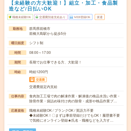
【未経験の方大歓迎！】組立・加工・食品製
造など/日払いOK
職種未経験OK
交通費別途支給あり
WEB登録OK
派遣
群馬県前橋市
勤務地
前橋大島駅から徒歩5分
シフト制
曜日頻度
08:00～17:00
時間
長期でお仕事できる方、大歓迎！
期間
時給1200円
時給
交通費
交通費規定内支給
食肉加工工場で肉の解凍作業・解凍後の検品水洗い作業・
仕事内容
除骨作業・袋詰め味付け肉の除骨・成形や検品作業プ…
職種未経験OK / ブランクOK / 英語力不要
応募資格
◆未経験OK！〇まずは事前登録だけでもOK！履歴書不要
で気軽にオンライン登録★氏名・職種などを入力す…