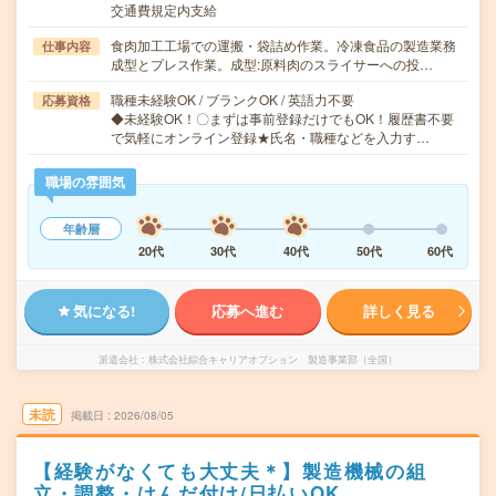
交通費規定内支給
食肉加工工場での運搬・袋詰め作業。冷凍食品の製造業務
仕事内容
成型とプレス作業。成型:原料肉のスライサーへの投…
職種未経験OK / ブランクOK / 英語力不要
応募資格
◆未経験OK！〇まずは事前登録だけでもOK！履歴書不要
で気軽にオンライン登録★氏名・職種などを入力す…
職場の雰囲気
年齢層
20代
30代
40代
50代
60代
気になる!
応募へ進む
詳しく見る
派遣会社
株式会社綜合キャリアオプション 製造事業部（全国）
未読
掲載日
2026/08/05
【経験がなくても大丈夫＊】製造機械の組
立・調整・はんだ付け/日払いOK