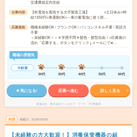
交通費規定内支給
【乾電池を製造する大手製造工場】 ○土日休み○時
仕事内容
給1350円○車通勤OK○～車の蓄電池に使う部…
職種未経験OK / ブランクOK / パソコンスキル不要 / 英語力
応募資格
不要
＜未経験OK！＞＃学歴不問＃髪色・髪型自由！○応募後の
流れ「応募する」ボタンをクリック↓メールにてw…
職場の雰囲気
年齢層
20代
30代
40代
50代
60代
気になる!
応募へ進む
詳しく見る
派遣会社
株式会社ウィルオブ・ワーク FO事業部
未読
掲載日
2026/08/05
【未経験の方大歓迎！】消毒保管機器の組