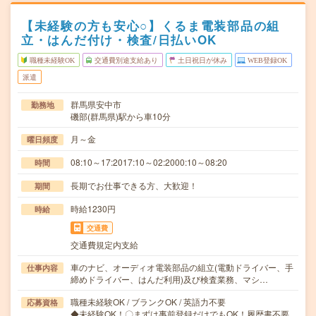
【未経験の方も安心○】くるま電装部品の組
立・はんだ付け・検査/日払いOK
職種未経験OK
交通費別途支給あり
土日祝日が休み
WEB登録OK
派遣
群馬県安中市
勤務地
磯部(群馬県)駅から車10分
月～金
曜日頻度
08:10～17:2017:10～02:2000:10～08:20
時間
長期でお仕事できる方、大歓迎！
期間
時給1230円
時給
交通費
交通費規定内支給
車のナビ、オーディオ電装部品の組立(電動ドライバー、手
仕事内容
締めドライバー、はんだ利用)及び検査業務、マシ…
職種未経験OK / ブランクOK / 英語力不要
応募資格
◆未経験OK！〇まずは事前登録だけでもOK！履歴書不要