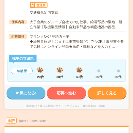
交通費
交通費規定内支給
大手企業のグループ会社でのお仕事。給電部品の製造・組
仕事内容
立作業【取扱製品情報】自動車部品や精密機器の部品…
ブランクOK / 英語力不要
応募資格
◆経験者歓迎！〇まずは事前登録だけでもOK！履歴書不要
で気軽にオンライン登録★氏名・職種などを入力す…
職場の雰囲気
年齢層
20代
30代
40代
50代
60代
気になる!
応募へ進む
詳しく見る
派遣会社
株式会社綜合キャリアオプション 製造事業部（全国）
未読
掲載日
2026/08/05