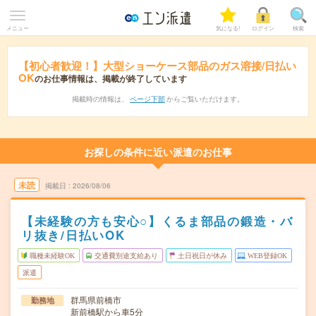
メニュー
気になる!
ログイン
検索
【初心者歓迎！】大型ショーケース部品のガス溶接/日払い
OK
のお仕事情報は、掲載が終了しています
掲載時の情報は、
ページ下部
からご覧いただけます。
お探しの条件に近い派遣のお仕事
未読
掲載日
2026/08/06
【未経験の方も安心○】くるま部品の鍛造・バ
リ抜き/日払いOK
職種未経験OK
交通費別途支給あり
土日祝日が休み
WEB登録OK
派遣
群馬県前橋市
勤務地
新前橋駅から車5分