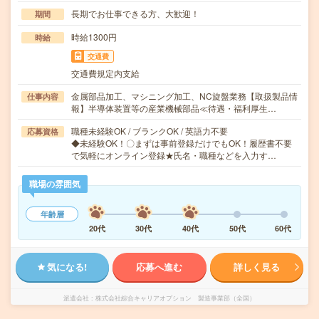
長期でお仕事できる方、大歓迎！
期間
時給1300円
時給
交通費
交通費規定内支給
金属部品加工、マシニング加工、NC旋盤業務【取扱製品情
仕事内容
報】半導体装置等の産業機械部品≪待遇・福利厚生…
職種未経験OK / ブランクOK / 英語力不要
応募資格
◆未経験OK！〇まずは事前登録だけでもOK！履歴書不要
で気軽にオンライン登録★氏名・職種などを入力す…
職場の雰囲気
年齢層
20代
30代
40代
50代
60代
気になる!
応募へ進む
詳しく見る
派遣会社
株式会社綜合キャリアオプション 製造事業部（全国）