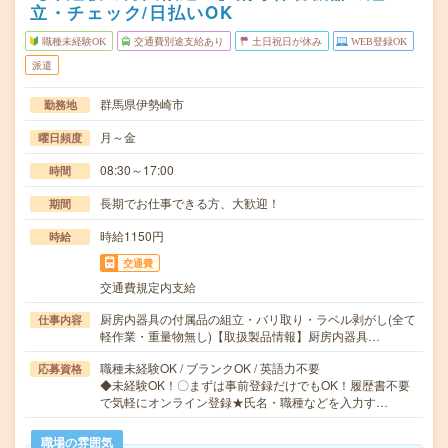
立・チェック/日払いOK
職種未経験OK
交通費別途支給あり
土日祝日が休み
WEB登録OK
派遣
群馬県伊勢崎市
勤務地
月～金
曜日頻度
08:30～17:00
時間
長期でお仕事できる方、大歓迎！
期間
時給1150円
時給
交通費
交通費規定内支給
厨房内器具の付属品の組立・バリ取り・ラベル剥がし(全て
仕事内容
軽作業・重量物無し)【取扱製品情報】厨房内器具…
職種未経験OK / ブランクOK / 英語力不要
応募資格
◆未経験OK！〇まずは事前登録だけでもOK！履歴書不要
で気軽にオンライン登録★氏名・職種などを入力す…
職場の雰囲気