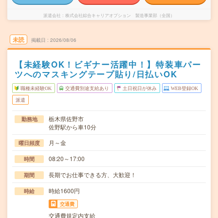
派遣会社
株式会社綜合キャリアオプション 製造事業部（全国）
未読
掲載日
2026/08/06
【未経験OK！ビギナー活躍中！】特装車パー
ツへのマスキングテープ貼り/日払いOK
職種未経験OK
交通費別途支給あり
土日祝日が休み
WEB登録OK
派遣
栃木県佐野市
勤務地
佐野駅から車10分
月～金
曜日頻度
08:20～17:00
時間
長期でお仕事できる方、大歓迎！
期間
時給1600円
時給
交通費
交通費規定内支給