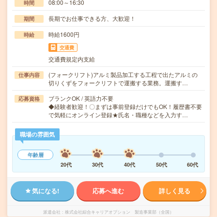
08:00～16:30
時間
長期でお仕事できる方、大歓迎！
期間
時給1600円
時給
交通費
交通費規定内支給
(フォークリフト)アルミ製品加工する工程で出たアルミの
仕事内容
切りくずをフォークリフトで運搬する業務。運搬す…
ブランクOK / 英語力不要
応募資格
◆経験者歓迎！〇まずは事前登録だけでもOK！履歴書不要
で気軽にオンライン登録★氏名・職種などを入力す…
職場の雰囲気
年齢層
20代
30代
40代
50代
60代
気になる!
応募へ進む
詳しく見る
派遣会社
株式会社綜合キャリアオプション 製造事業部（全国）