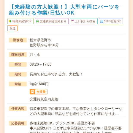
【未経験の方大歓迎！】大型車両にパーツを
組み付ける作業/日払いOK
職種未経験OK
交通費別途支給あり
土日祝日が休み
WEB登録OK
派遣
栃木県佐野市
勤務地
佐野駅から車10分
月～金
曜日頻度
08:20～17:00
時間
長期でお仕事できる方、大歓迎！
期間
時給1600円
時給
交通費
交通費規定内支給
特装車製造での組立工程。主な作業としタンクローリーな
仕事内容
どの大型車両に部品などを組付けていく仕事になりま…
職種未経験OK / ブランクOK / 英語力不要
応募資格
◆未経験OK！〇まずは事前登録だけでもOK！履歴書不要
で気軽にオンライン登録★氏名・職種などを入力す…