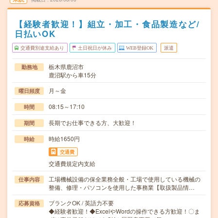
【経験者歓迎！】組立・加工・食品製造など/
日払いOK
交通費別途支給あり
土日祝日が休み
WEB登録OK
派遣
栃木県鹿沼市
勤務地
鹿沼駅から車15分
月～金
曜日頻度
08:15～17:10
時間
長期でお仕事できる方、大歓迎！
期間
時給1650円
時給
交通費
交通費規定内支給
工場機械設備の保全業務全般・工場で使用している機械の
仕事内容
整備、修理・パソコンを使用した事務業【取扱製品情…
ブランクOK / 英語力不要
応募資格
◆経験者歓迎！◆ExcelやWordの操作できる方歓迎！〇ま