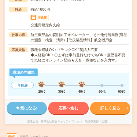
時給1600円
時給
交通費
交通費規定内支給
航空機部品の切削加工オペレーター、その他付随業務(製品
仕事内容
の測定・検査・清掃)【取扱製品情報】航空機用金…
職種未経験OK / ブランクOK / 英語力不要
応募資格
◆未経験OK！〇まずは事前登録だけでもOK！履歴書不要
で気軽にオンライン登録★氏名・職種などを入力す…
職場の雰囲気
年齢層
20代
30代
40代
50代
60代
気になる!
応募へ進む
詳しく見る
派遣会社
株式会社綜合キャリアオプション 製造事業部（全国）
未読
掲載日
2026/08/06