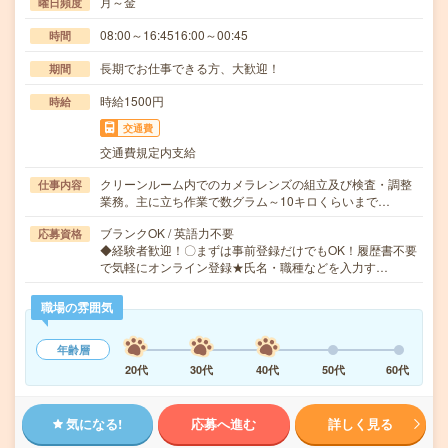
月～金
曜日頻度
08:00～16:4516:00～00:45
時間
長期でお仕事できる方、大歓迎！
期間
時給1500円
時給
交通費
交通費規定内支給
クリーンルーム内でのカメラレンズの組立及び検査・調整
仕事内容
業務。主に立ち作業で数グラム～10キロくらいまで…
ブランクOK / 英語力不要
応募資格
◆経験者歓迎！〇まずは事前登録だけでもOK！履歴書不要
で気軽にオンライン登録★氏名・職種などを入力す…
職場の雰囲気
年齢層
20代
30代
40代
50代
60代
気になる!
応募へ進む
詳しく見る