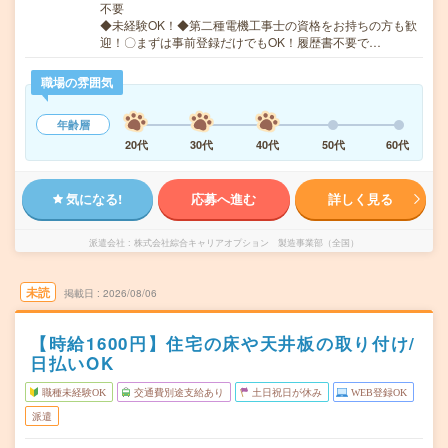
不要
◆未経験OK！◆第二種電機工事士の資格をお持ちの方も歓
迎！〇まずは事前登録だけでもOK！履歴書不要で…
職場の雰囲気
年齢層
20代
30代
40代
50代
60代
気になる!
応募へ進む
詳しく見る
派遣会社
株式会社綜合キャリアオプション 製造事業部（全国）
未読
掲載日
2026/08/06
【時給1600円】住宅の床や天井板の取り付け/
日払いOK
職種未経験OK
交通費別途支給あり
土日祝日が休み
WEB登録OK
派遣