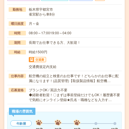
栃木県宇都宮市
勤務地
雀宮駅から車8分
月～金
曜日頻度
08:00～17:0019:00～04:00
時間
長期でお仕事できる方、大歓迎！
期間
時給1500円
時給
交通費
交通費規定内支給
航空機の組立と検査のお仕事です！どちらかのお仕事に配
仕事内容
属になります！(品質管理)【取扱製品情報】航空機…
ブランクOK / 英語力不要
応募資格
◆経験者歓迎！〇まずは事前登録だけでもOK！履歴書不要
で気軽にオンライン登録★氏名・職種などを入力す…
職場の雰囲気
年齢層