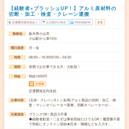
【経験者×ブラッシュUP！】アルミ原材料の
切断・加工・検査・クレーン運搬
交通費別途支給あり
土日祝日が休み
WEB登録OK
派遣
栃木県小山市
勤務地
小山駅から車10分
月～金
曜日頻度
08:00～16:3020:00～04:30
時間
長期でお仕事できる方、大歓迎！
期間
時給1600円
時給
交通費
交通費規定内支給
(玉掛・クレーン5トン未満)アルミ製品の切削・加工・検
仕事内容
査・マシンオペレーター業務。切断オペレーターが…
ブランクOK / 英語力不要
応募資格
◆経験者歓迎！〇まずは事前登録だけでもOK！履歴書不要
で気軽にオンライン登録★氏名・職種などを入力す…