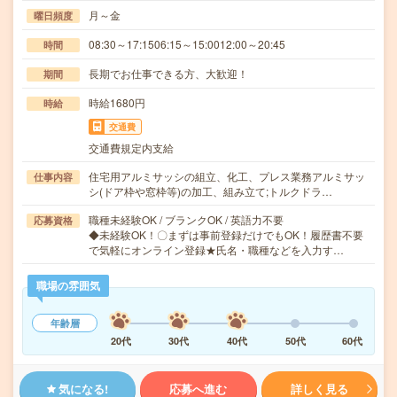
月～金
曜日頻度
08:30～17:1506:15～15:0012:00～20:45
時間
長期でお仕事できる方、大歓迎！
期間
時給1680円
時給
交通費
交通費規定内支給
住宅用アルミサッシの組立、化工、プレス業務アルミサッ
仕事内容
シ(ドア枠や窓枠等)の加工、組み立て;トルクドラ…
職種未経験OK / ブランクOK / 英語力不要
応募資格
◆未経験OK！〇まずは事前登録だけでもOK！履歴書不要
で気軽にオンライン登録★氏名・職種などを入力す…
職場の雰囲気
年齢層
20代
30代
40代
50代
60代
気になる!
応募へ進む
詳しく見る