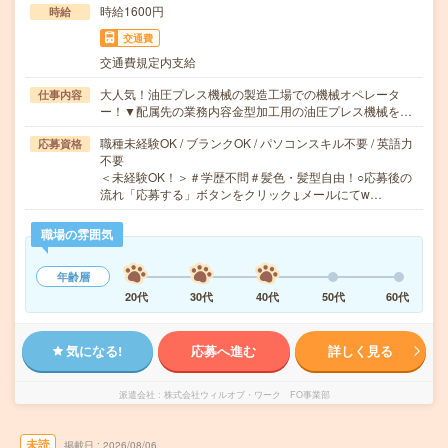
時給1600円
時給
交通費
交通費規定内支給
大人気！油圧プレス機械の製造工場での機械オペレータ
仕事内容
ー！▼配属先の業務内容金型加工用の油圧プレス機械を…
職種未経験OK / ブランクOK / パソコンスキル不要 / 英語力
応募資格
不要
＜未経験OK！＞＃学歴不問＃髪色・髪型自由！○応募後の
流れ「応募する」ボタンをクリック↓メールにてw…
職場の雰囲気
年齢層
20代
30代
40代
50代
60代
気になる!
応募へ進む
詳しく見る
派遣会社
株式会社ウィルオブ・ワーク FO事業部
未読
掲載日
2026/08/06