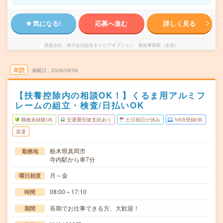
気になる!
応募へ進む
詳しく見る
派遣会社
株式会社綜合キャリアオプション 製造事業部（全国）
未読
掲載日
2026/08/06
【扶養控除内の相談OK！】くるま用アルミフ
レームの組立・検査/日払いOK
職種未経験OK
交通費別途支給あり
土日祝日が休み
WEB登録OK
派遣
栃木県真岡市
勤務地
寺内駅から車7分
月～金
曜日頻度
08:00～17:10
時間
長期でお仕事できる方、大歓迎！
期間