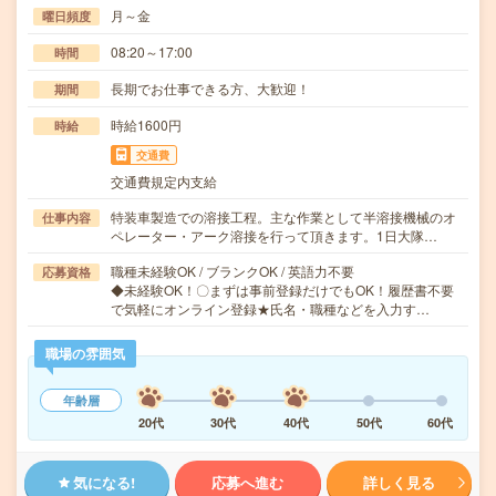
月～金
曜日頻度
08:20～17:00
時間
長期でお仕事できる方、大歓迎！
期間
時給1600円
時給
交通費
交通費規定内支給
特装車製造での溶接工程。主な作業として半溶接機械のオ
仕事内容
ペレーター・アーク溶接を行って頂きます。1日大隊…
職種未経験OK / ブランクOK / 英語力不要
応募資格
◆未経験OK！〇まずは事前登録だけでもOK！履歴書不要
で気軽にオンライン登録★氏名・職種などを入力す…
職場の雰囲気
年齢層
20代
30代
40代
50代
60代
気になる!
応募へ進む
詳しく見る