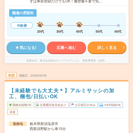
ずは事前登録だけでもOK！履歴書不要で気…
職場の雰囲気
年齢層
20代
30代
40代
50代
60代
気になる!
応募へ進む
詳しく見る
派遣会社
株式会社綜合キャリアオプション 製造事業部（全国）
未読
掲載日
2026/08/06
【未経験でも大丈夫＊】アルミサッシの加
工、梱包/日払いOK
職種未経験OK
交通費別途支給あり
土日祝日が休み
WEB登録OK
派遣
栃木県那須塩原市
勤務地
西那須野駅から車15分