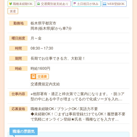
職種未経験OK
交通費別途支給あり
土日祝日が休み
WEB登録OK
派遣
栃木県宇都宮市
勤務地
岡本(栃木県)駅から車7分
月～金
曜日頻度
08:30～17:30
時間
長期でお仕事できる方、大歓迎！
期間
時給1600円
時給
交通費
交通費規定内支給
※他部署有・適正と枠次第でご案内になります。・脱コア
仕事内容
型の中にある中子が埋まってるので化成ソーダを入れ…
職種未経験OK / ブランクOK / 英語力不要
応募資格
◆未経験OK！〇まずは事前登録だけでもOK！履歴書不要
で気軽にオンライン登録★氏名・職種などを入力す…
職場の雰囲気