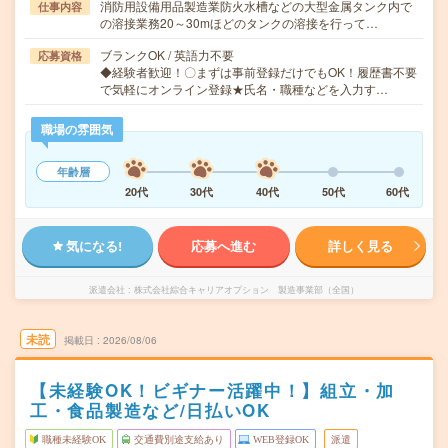
消防用設備用品製造業防火水槽などの大型金属タンク内で
仕事内容
の溶接業務20～30mほどのタンクの溶接を行って…
ブランクOK / 英語力不要
応募資格
◆経験者歓迎！〇まずは事前登録だけでもOK！履歴書不要
で気軽にオンライン登録★氏名・職種などを入力す…
職場の雰囲気
年齢層
20代
30代
40代
50代
60代
気になる!
応募へ進む
詳しく見る
派遣会社
株式会社綜合キャリアオプション 製造事業部（全国）
未読
掲載日
2026/08/06
【未経験OK！ビギナー活躍中！】組立・加
工・食品製造など/日払いOK
職種未経験OK
交通費別途支給あり
WEB登録OK
派遣