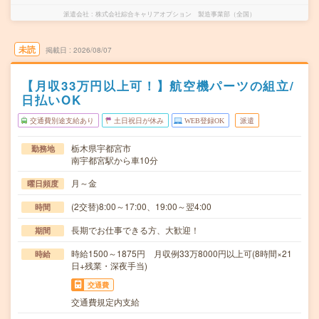
派遣会社
株式会社綜合キャリアオプション 製造事業部（全国）
未読
掲載日
2026/08/07
【月収33万円以上可！】航空機パーツの組立/
日払いOK
交通費別途支給あり
土日祝日が休み
WEB登録OK
派遣
栃木県宇都宮市
勤務地
南宇都宮駅から車10分
月～金
曜日頻度
(2交替)8:00～17:00、19:00～翌4:00
時間
長期でお仕事できる方、大歓迎！
期間
時給1500～1875円 月収例33万8000円以上可(8時間×21
時給
日+残業・深夜手当)
交通費
交通費規定内支給