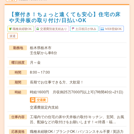
【寮付き！ちょっと遠くても安心】住宅の床
や天井板の取り付け/日払いOK
職種未経験OK
交通費別途支給あり
土日祝日が休み
WEB登録OK
派遣
栃木県栃木市
勤務地
壬生駅から車6分
月～金
曜日頻度
8:00～17:00
時間
長期でお仕事できる方、大歓迎！
期間
時給1600円 月収例25万7000円以上可(7時間40分×21日)
時給
交通費
交通費規定内支給
工場内での住宅の床や天井板の取付/キッチン、玄関、お風
仕事内容
呂、配線などの取付けをお願いします！≪待遇・福…
職種未経験OK / ブランクOK / パソコンスキル不要 / 英語力
応募資格