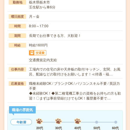
栃木県栃木市
勤務地
壬生駅から車6分
月～金
曜日頻度
8:00～17:00
時間
長期でお仕事できる方、大歓迎！
期間
時給1600円
時給
交通費
交通費規定内支給
工場内での住宅の床や天井板の取付/キッチン、玄関、お風
仕事内容
呂、配線などの取付けをお願いします！≪待遇・福…
職種未経験OK / ブランクOK / パソコンスキル不要 / 英語力
応募資格
不要
◆未経験OK！◆第二種電機工事士の資格をお持ちの方も歓
迎！〇まずは事前登録だけでもOK！履歴書不要で…
職場の雰囲気
年齢層
20代
30代
40代
50代
60代