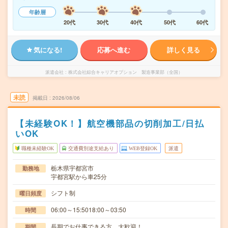
年齢層
20代
30代
40代
50代
60代
気になる!
応募へ進む
詳しく見る
派遣会社
株式会社綜合キャリアオプション 製造事業部（全国）
未読
掲載日
2026/08/06
【未経験OK！】航空機部品の切削加工/日払
いOK
職種未経験OK
交通費別途支給あり
WEB登録OK
派遣
栃木県宇都宮市
勤務地
宇都宮駅から車25分
シフト制
曜日頻度
06:00～15:5018:00～03:50
時間
長期でお仕事できる方、大歓迎！
期間