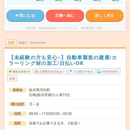
気になる!
応募へ進む
詳しく見る
派遣会社
株式会社綜合キャリアオプション 製造事業部（全国）
未読
掲載日
2026/08/06
【未経験の方も安心○】自動車製造の建屋/カ
ラーリング材の加工/日払いOK
職種未経験OK
交通費別途支給あり
土日祝日が休み
WEB登録OK
派遣
栃木県河内郡
勤務地
石橋(栃木県)駅から車15分
月～金
曜日頻度
08:00～17:0020:00～05:00
時間
長期でお仕事できる方、大歓迎！
期間