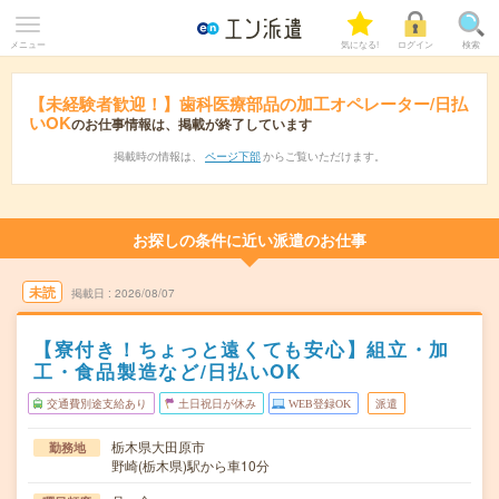
メニュー
気になる!
ログイン
検索
【未経験者歓迎！】歯科医療部品の加工オペレーター/日払
いOK
のお仕事情報は、掲載が終了しています
掲載時の情報は、
ページ下部
からご覧いただけます。
お探しの条件に近い派遣のお仕事
未読
掲載日
2026/08/07
【寮付き！ちょっと遠くても安心】組立・加
工・食品製造など/日払いOK
交通費別途支給あり
土日祝日が休み
WEB登録OK
派遣
栃木県大田原市
勤務地
野崎(栃木県)駅から車10分