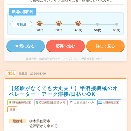
職場の雰囲気
年齢層
20代
30代
40代
50代
60代
気になる!
応募へ進む
詳しく見る
派遣会社
株式会社綜合キャリアオプション 製造事業部（全国）
未読
掲載日
2026/08/06
【経験がなくても大丈夫＊】半溶接機械のオ
ペレーター・アーク溶接/日払いOK
職種未経験OK
交通費別途支給あり
土日祝日が休み
WEB登録OK
派遣
栃木県佐野市
勤務地
佐野駅から車10分