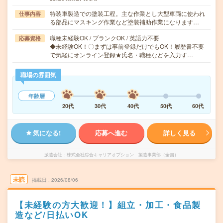
特装車製造での塗装工程。主な作業とし大型車両に使われ
仕事内容
る部品にマスキング作業など塗装補助作業になります…
職種未経験OK / ブランクOK / 英語力不要
応募資格
◆未経験OK！〇まずは事前登録だけでもOK！履歴書不要
で気軽にオンライン登録★氏名・職種などを入力す…
職場の雰囲気
年齢層
20代
30代
40代
50代
60代
気になる!
応募へ進む
詳しく見る
派遣会社
株式会社綜合キャリアオプション 製造事業部（全国）
未読
掲載日
2026/08/06
【未経験の方大歓迎！】組立・加工・食品製
造など/日払いOK