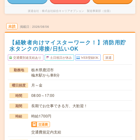
派遣会社
株式会社綜合キャリアオプション 製造事業部（全国）
未読
掲載日
2026/08/06
【経験者向けマイスターワーク！】消防用貯
水タンクの溶接/日払いOK
交通費別途支給あり
土日祝日が休み
WEB登録OK
派遣
栃木県鹿沼市
勤務地
楡木駅から車8分
月～金
曜日頻度
08:00～17:00
時間
長期でお仕事できる方、大歓迎！
期間
時給1700円
時給
交通費
交通費規定内支給