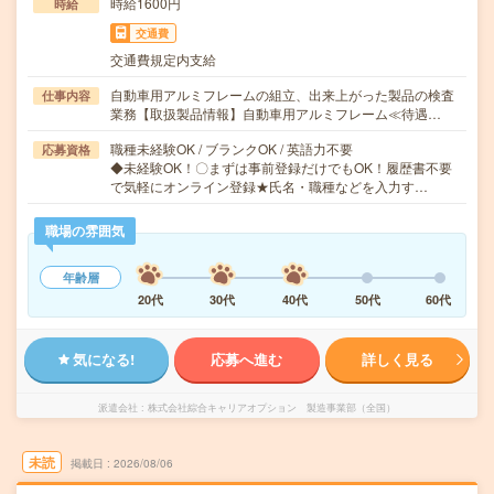
時給1600円
時給
交通費
交通費規定内支給
自動車用アルミフレームの組立、出来上がった製品の検査
仕事内容
業務【取扱製品情報】自動車用アルミフレーム≪待遇…
職種未経験OK / ブランクOK / 英語力不要
応募資格
◆未経験OK！〇まずは事前登録だけでもOK！履歴書不要
で気軽にオンライン登録★氏名・職種などを入力す…
職場の雰囲気
年齢層
20代
30代
40代
50代
60代
気になる!
応募へ進む
詳しく見る
派遣会社
株式会社綜合キャリアオプション 製造事業部（全国）
未読
掲載日
2026/08/06