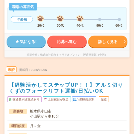
職場の雰囲気
年齢層
20代
30代
40代
50代
60代
気になる!
応募へ進む
詳しく見る
派遣会社
株式会社綜合キャリアオプション 製造事業部（全国）
未読
掲載日
2026/08/06
【経験活かしてステップUP！！】アルミ切り
くずのフォークリフト運搬/日払いOK
交通費別途支給あり
土日祝日が休み
WEB登録OK
派遣
栃木県小山市
勤務地
小山駅から車10分
月～金
曜日頻度