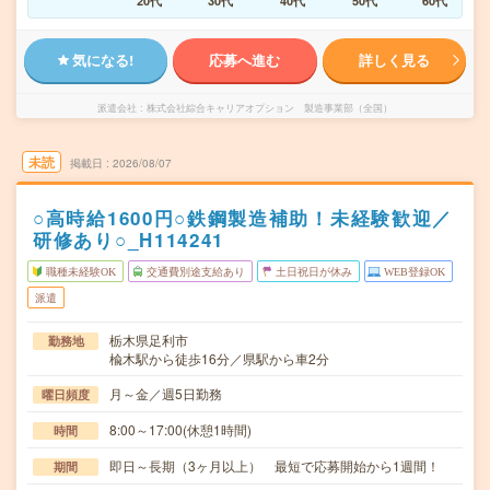
20代
30代
40代
50代
60代
気になる!
応募へ進む
詳しく見る
派遣会社
株式会社綜合キャリアオプション 製造事業部（全国）
未読
掲載日
2026/08/07
○高時給1600円○鉄鋼製造補助！未経験歓迎／
研修あり○_H114241
職種未経験OK
交通費別途支給あり
土日祝日が休み
WEB登録OK
派遣
栃木県足利市
勤務地
楡木駅から徒歩16分／県駅から車2分
月～金／週5日勤務
曜日頻度
8:00～17:00(休憩1時間)
時間
即日～長期（3ヶ月以上） 最短で応募開始から1週間！
期間