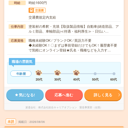
時給1600円
時給
交通費
交通費規定内支給
塗装材の希釈・充填【取扱製品情報】自動車(鋳造部品、ア
仕事内容
ルミ部品、車軸部品)≪待遇・福利厚生≫・日払い…
職種未経験OK / ブランクOK / 英語力不要
応募資格
◆未経験OK！〇まずは事前登録だけでもOK！履歴書不要
で気軽にオンライン登録★氏名・職種などを入力す…
職場の雰囲気
年齢層
20代
30代
40代
50代
60代
気になる!
応募へ進む
詳しく見る
派遣会社
株式会社綜合キャリアオプション 製造事業部（全国）
未読
掲載日
2026/08/06