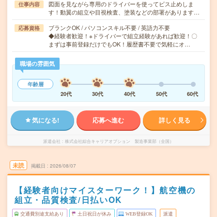
図面を見ながら専用のドライバーを使ってビス止めしま
仕事内容
す！動翼の組立や目視検査、塗装などの部署があります…
ブランクOK / パソコンスキル不要 / 英語力不要
応募資格
◆経験者歓迎！※ドライバーで組立経験があれば歓迎！〇
まずは事前登録だけでもOK！履歴書不要で気軽にオ…
職場の雰囲気
年齢層
20代
30代
40代
50代
60代
気になる!
応募へ進む
詳しく見る
派遣会社
株式会社綜合キャリアオプション 製造事業部（全国）
未読
掲載日
2026/08/07
【経験者向けマイスターワーク！】航空機の
組立・品質検査/日払いOK
交通費別途支給あり
土日祝日が休み
WEB登録OK
派遣