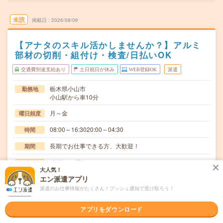
未読
掲載日
2026/08/06
【アナタのスキル活かしませんか？】アルミ
部材の切削・組付け・検査/日払いOK
交通費別途支給あり
土日祝日が休み
WEB登録OK
派遣
栃木県小山市
勤務地
小山駅から車10分
月～金
曜日頻度
08:00～16:3020:00～04:30
時間
長期でお仕事できる方、大歓迎！
期間
時給1600円
時給
大人気！
交通費
エン派遣アプリ
交通費規定内支給
派遣のお仕事情報がたくさん！プッシュ通知で受け取ろう！
(無資格業務)アルミ製品の切削・加工・検査・マシンオペ
仕事内容
アプリをダウンロード
レーター業務。アルミ製品に部品を組付け加工する…