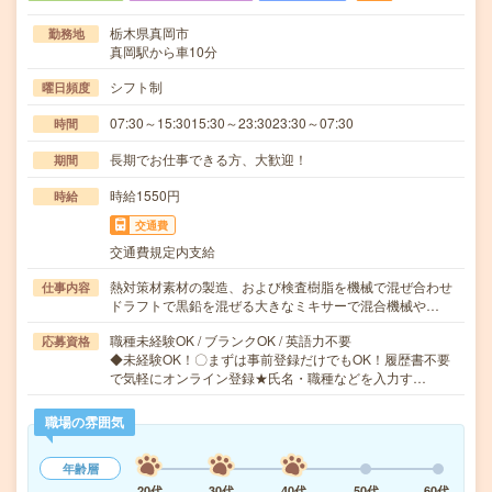
栃木県真岡市
勤務地
真岡駅から車10分
シフト制
曜日頻度
07:30～15:3015:30～23:3023:30～07:30
時間
長期でお仕事できる方、大歓迎！
期間
時給1550円
時給
交通費
交通費規定内支給
熱対策材素材の製造、および検査樹脂を機械で混ぜ合わせ
仕事内容
ドラフトで黒鉛を混ぜる大きなミキサーで混合機械や…
職種未経験OK / ブランクOK / 英語力不要
応募資格
◆未経験OK！〇まずは事前登録だけでもOK！履歴書不要
で気軽にオンライン登録★氏名・職種などを入力す…
職場の雰囲気
年齢層
20代
30代
40代
50代
60代