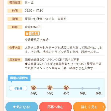
月～金
曜日頻度
09:00～17:30
時間
長期でお仕事できる方、大歓迎！
期間
時給1550円
時給
交通費
交通費規定内支給
太巻きに巻かれたテープを紙芯に巻き返して製品化にしま
仕事内容
す。その他、機械のトラブル処置や点検、段ボールや…
職種未経験OK / ブランクOK / 英語力不要
応募資格
◆未経験OK！〇まずは事前登録だけでもOK！履歴書不要
で気軽にオンライン登録★氏名・職種などを入力す…
職場の雰囲気
年齢層
20代
30代
40代
50代
60代
気になる!
応募へ進む
詳しく見る