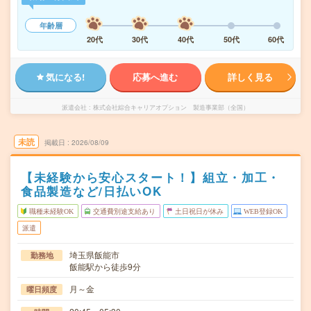
年齢層
20代
30代
40代
50代
60代
気になる!
応募へ進む
詳しく見る
派遣会社
株式会社綜合キャリアオプション 製造事業部（全国）
未読
掲載日
2026/08/09
【未経験から安心スタート！】組立・加工・
食品製造など/日払いOK
職種未経験OK
交通費別途支給あり
土日祝日が休み
WEB登録OK
派遣
埼玉県飯能市
勤務地
飯能駅から徒歩9分
月～金
曜日頻度