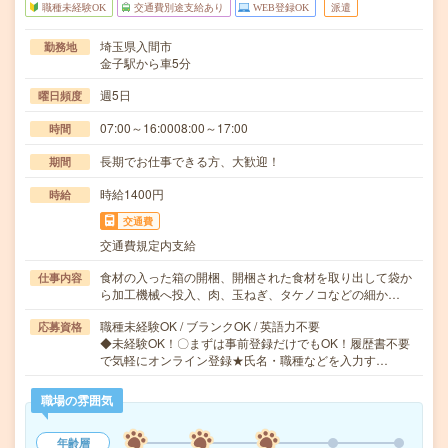
職種未経験OK
交通費別途支給あり
WEB登録OK
派遣
埼玉県入間市
勤務地
金子駅から車5分
週5日
曜日頻度
07:00～16:0008:00～17:00
時間
長期でお仕事できる方、大歓迎！
期間
時給1400円
時給
交通費
交通費規定内支給
食材の入った箱の開梱、開梱された食材を取り出して袋か
仕事内容
ら加工機械へ投入、肉、玉ねぎ、タケノコなどの細か…
職種未経験OK / ブランクOK / 英語力不要
応募資格
◆未経験OK！〇まずは事前登録だけでもOK！履歴書不要
で気軽にオンライン登録★氏名・職種などを入力す…
職場の雰囲気
年齢層