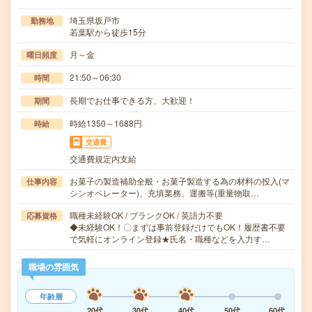
埼玉県坂戸市
勤務地
若葉駅から徒歩15分
月～金
曜日頻度
21:50～06:30
時間
長期でお仕事できる方、大歓迎！
期間
時給1350～1688円
時給
交通費
交通費規定内支給
お菓子の製造補助全般・お菓子製造する為の材料の投入(マ
仕事内容
シンオペレーター)、充填業務、運搬等(重量物取…
職種未経験OK / ブランクOK / 英語力不要
応募資格
◆未経験OK！〇まずは事前登録だけでもOK！履歴書不要
で気軽にオンライン登録★氏名・職種などを入力す…
職場の雰囲気
年齢層
20代
30代
40代
50代
60代