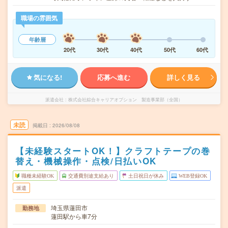
職場の雰囲気
年齢層
20代
30代
40代
50代
60代
気になる!
応募へ進む
詳しく見る
派遣会社
株式会社綜合キャリアオプション 製造事業部（全国）
未読
掲載日
2026/08/08
【未経験スタートOK！】クラフトテープの巻
替え・機械操作・点検/日払いOK
職種未経験OK
交通費別途支給あり
土日祝日が休み
WEB登録OK
派遣
埼玉県蓮田市
勤務地
蓮田駅から車7分