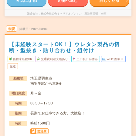
気になる!
応募へ進む
詳しく見る
派遣会社
株式会社綜合キャリアオプション 製造事業部（全国）
未読
掲載日
2026/08/09
【未経験スタートOK！】ウレタン製品の切
断・型抜き・貼り合わせ・組付け
職種未経験OK
交通費別途支給あり
土日祝日が休み
WEB登録OK
派遣
埼玉県羽生市
勤務地
南羽生駅から車6分
月～金
曜日頻度
08:30～17:30
時間
長期でお仕事できる方、大歓迎！
期間
時給1500円
時給
交通費