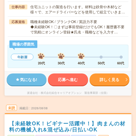
住宅ユニットの製造を行います。材料は鉄骨や木材など
仕事内容
様々で、エアードライバーなどを使用して組立ていきま…
職種未経験OK / ブランクOK / 英語力不要
応募資格
◆未経験OK！〇まずは事前登録だけでもOK！履歴書不要
で気軽にオンライン登録★氏名・職種などを入力す…
職場の雰囲気
年齢層
20代
30代
40代
50代
60代
気になる!
応募へ進む
詳しく見る
派遣会社
株式会社綜合キャリアオプション 製造事業部（全国）
未読
掲載日
2026/08/08
【未経験OK！ビギナー活躍中！】肉まんの材
料の機械入れ&混ぜ込み/日払いOK