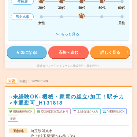
年齢層
20代
30代
40代
50代
60代
男女比率
女性
男性
もっと見る
気になる!
応募へ進む
詳しく見る
派遣会社
テイケイワークス株式会社（募集担当）
未読
掲載日
2026/08/09
○未経験OK○機械・家電の組立/加工！駅チカ
×車通勤可_H131818
職種未経験OK
交通費別途支給あり
土日祝日が休み
WEB登録OK
派遣
埼玉県鴻巣市
勤務地
吹上(埼玉県)駅から徒歩3分