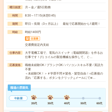
月～金／週5日勤務
曜日頻度
8:30～17:15(休憩0:45)
時間
即日～長期（3ヶ月以上） 最短で応募開始から1週間！
期間
時給1400円
時給
交通費
交通費規定内支給
大手電機工場で、電気のスイッチ（電磁開閉器）を作るお
仕事内容
仕事です！(1) コイルの製造機械を操作して、ぐ…
職種未経験OK / ブランクOK / パソコンスキル不要 / 英語力
応募資格
不要
＜未経験OK！＞＃学歴不問＃髪色・髪型自由！○応募後の
流れ「応募する」ボタンをクリック↓メールにてw…
職場の雰囲気
年齢層
20代
30代
40代
50代
60代