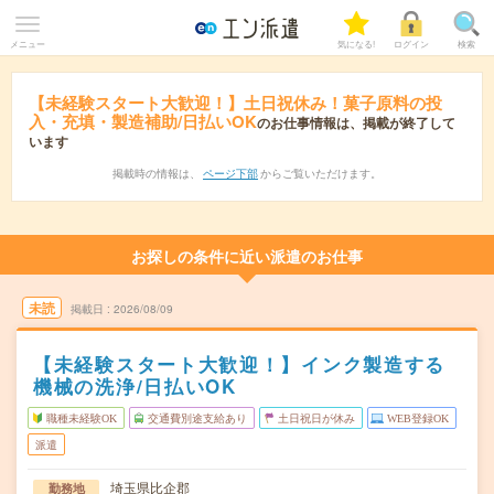
メニュー
気になる!
ログイン
検索
【未経験スタート大歓迎！】土日祝休み！菓子原料の投
入・充填・製造補助/日払いOK
のお仕事情報は、掲載が終了して
います
掲載時の情報は、
ページ下部
からご覧いただけます。
お探しの条件に近い派遣のお仕事
未読
掲載日
2026/08/09
【未経験スタート大歓迎！】インク製造する
機械の洗浄/日払いOK
職種未経験OK
交通費別途支給あり
土日祝日が休み
WEB登録OK
派遣
埼玉県比企郡
勤務地