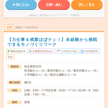
気になる!
応募へ進む
詳しく見る
派遣会社
株式会社ウィルオブ・ワーク FO事業部
未読
掲載日
2026/08/09
【力仕事＆残業ほぼナシ！】未経験から挑戦
できるモノづくりワーク
職種未経験OK
交通費別途支給あり
土日祝日が休み
WEB登録OK
派遣
埼玉県所沢市
勤務地
所沢駅から---分／新所沢駅から---分／東所沢駅から---分／
小手指駅から---分／航空公園駅から---分
週5日
曜日頻度
日勤：8:00～17:002交替：8:00～17:15／22:45～8：003
時間
交替：7:00～15:…
長期
期間