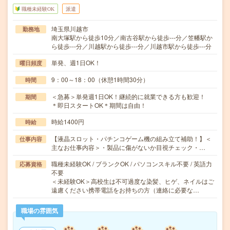
職種未経験OK
派遣
埼玉県川越市
勤務地
南大塚駅から徒歩10分／南古谷駅から徒歩---分／笠幡駅か
ら徒歩---分／川越駅から徒歩---分／川越市駅から徒歩---分
単発、週1日OK！
曜日頻度
9：00～18：00（休憩1時間30分）
時間
＜急募＞単発週1日OK！継続的に就業できる方も歓迎！
期間
＊即日スタートOK＊期間は自由！
時給1400円
時給
【液晶スロット・パチンコゲーム機の組み立て補助！】＜
仕事内容
主なお仕事内容＞・製品に傷がないか目視チェック・…
職種未経験OK / ブランクOK / パソコンスキル不要 / 英語力
応募資格
不要
＜未経験OK＞高校生は不可過度な染髪、ヒゲ、ネイルはご
遠慮ください携帯電話をお持ちの方（連絡に必要な…
職場の雰囲気