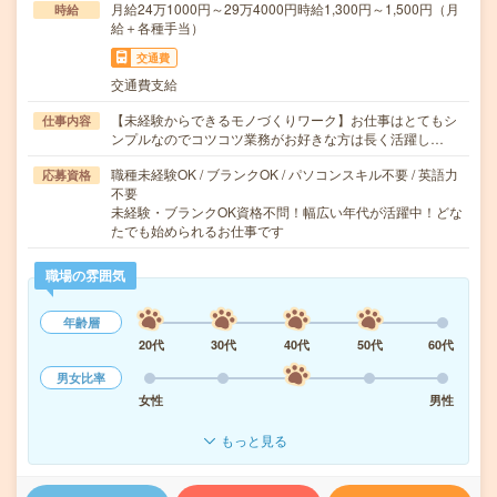
月給24万1000円～29万4000円時給1,300円～1,500円（月
時給
給＋各種手当）
交通費
交通費支給
【未経験からできるモノづくりワーク】お仕事はとてもシ
仕事内容
ンプルなのでコツコツ業務がお好きな方は長く活躍し…
職種未経験OK / ブランクOK / パソコンスキル不要 / 英語力
応募資格
不要
未経験・ブランクOK資格不問！幅広い年代が活躍中！どな
たでも始められるお仕事です
職場の雰囲気
年齢層
20代
30代
40代
50代
60代
男女比率
女性
男性
もっと見る