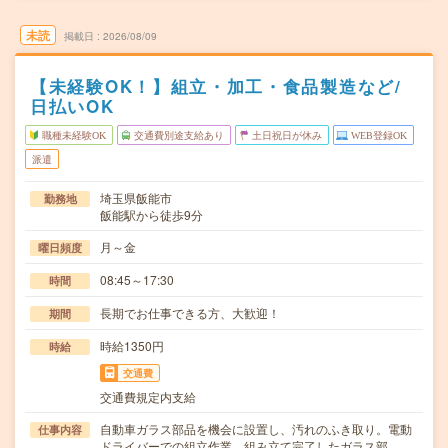
未読
掲載日
2026/08/09
【未経験OK！】組立・加工・食品製造など/
日払いOK
職種未経験OK
交通費別途支給あり
土日祝日が休み
WEB登録OK
派遣
埼玉県飯能市
勤務地
飯能駅から徒歩9分
月～金
曜日頻度
08:45～17:30
時間
長期でお仕事できる方、大歓迎！
期間
時給1350円
時給
交通費
交通費規定内支給
自動車ガラス部品を機会に設置し、汚れのふき取り。電動
仕事内容
ドライバーでの組立作業、組み立て完了したガラス部…