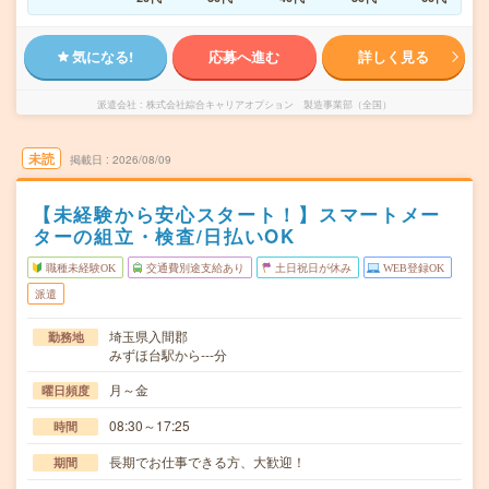
気になる!
応募へ進む
詳しく見る
派遣会社
株式会社綜合キャリアオプション 製造事業部（全国）
未読
掲載日
2026/08/09
【未経験から安心スタート！】スマートメー
ターの組立・検査/日払いOK
職種未経験OK
交通費別途支給あり
土日祝日が休み
WEB登録OK
派遣
埼玉県入間郡
勤務地
みずほ台駅から---分
月～金
曜日頻度
08:30～17:25
時間
長期でお仕事できる方、大歓迎！
期間