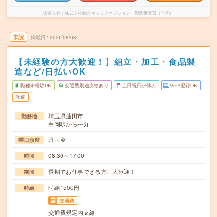
派遣会社
株式会社綜合キャリアオプション 製造事業部（全国）
未読
掲載日
2026/08/08
【未経験の方大歓迎！】組立・加工・食品製
造など/日払いOK
職種未経験OK
交通費別途支給あり
土日祝日が休み
WEB登録OK
派遣
埼玉県蓮田市
勤務地
白岡駅から---分
月～金
曜日頻度
08:30～17:00
時間
長期でお仕事できる方、大歓迎！
期間
時給1550円
時給
交通費
交通費規定内支給