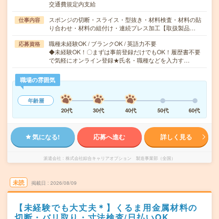
交通費規定内支給
スポンジの切断・スライス・型抜き・材料検査・材料の貼
仕事内容
り合わせ・材料の組付け・連続プレス加工【取扱製品…
職種未経験OK / ブランクOK / 英語力不要
応募資格
◆未経験OK！〇まずは事前登録だけでもOK！履歴書不要
で気軽にオンライン登録★氏名・職種などを入力す…
職場の雰囲気
年齢層
20代
30代
40代
50代
60代
気になる!
応募へ進む
詳しく見る
派遣会社
株式会社綜合キャリアオプション 製造事業部（全国）
未読
掲載日
2026/08/09
【未経験でも大丈夫＊】くるま用金属材料の
切断・バリ取り・寸法検査/日払いOK