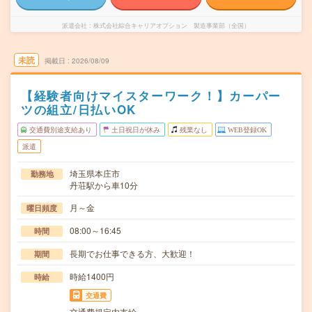
派遣会社
株式会社綜合キャリアオプション 製造事業部（全国）
未読
掲載日
2026/08/09
【経験者向けマイスターワーク！】カーパー
ツの組立/日払いOK
交通費別途支給あり
土日祝日が休み
残業なし
WEB登録OK
派遣
埼玉県本庄市
勤務地
丹荘駅から車10分
月～金
曜日頻度
08:00～16:45
時間
長期でお仕事できる方、大歓迎！
期間
時給1400円
時給
交通費
交通費規定内支給