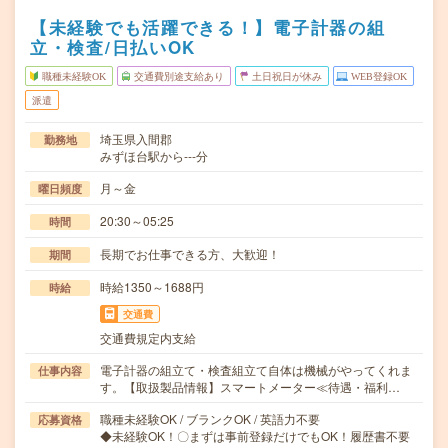
【未経験でも活躍できる！】電子計器の組
立・検査/日払いOK
職種未経験OK
交通費別途支給あり
土日祝日が休み
WEB登録OK
派遣
埼玉県入間郡
勤務地
みずほ台駅から---分
月～金
曜日頻度
20:30～05:25
時間
長期でお仕事できる方、大歓迎！
期間
時給1350～1688円
時給
交通費
交通費規定内支給
電子計器の組立て・検査組立て自体は機械がやってくれま
仕事内容
す。【取扱製品情報】スマートメーター≪待遇・福利…
職種未経験OK / ブランクOK / 英語力不要
応募資格
◆未経験OK！〇まずは事前登録だけでもOK！履歴書不要