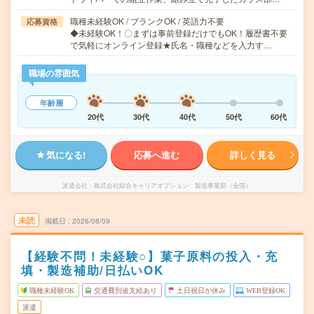
職種未経験OK / ブランクOK / 英語力不要
応募資格
◆未経験OK！〇まずは事前登録だけでもOK！履歴書不要
で気軽にオンライン登録★氏名・職種などを入力す…
職場の雰囲気
年齢層
20代
30代
40代
50代
60代
気になる!
応募へ進む
詳しく見る
派遣会社
株式会社綜合キャリアオプション 製造事業部（全国）
未読
掲載日
2026/08/09
【経験不問！未経験○】菓子原料の投入・充
填・製造補助/日払いOK
職種未経験OK
交通費別途支給あり
土日祝日が休み
WEB登録OK
派遣