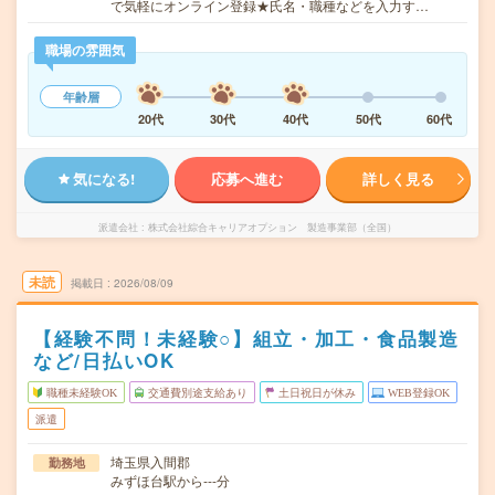
で気軽にオンライン登録★氏名・職種などを入力す…
職場の雰囲気
年齢層
20代
30代
40代
50代
60代
気になる!
応募へ進む
詳しく見る
派遣会社
株式会社綜合キャリアオプション 製造事業部（全国）
未読
掲載日
2026/08/09
【経験不問！未経験○】組立・加工・食品製造
など/日払いOK
職種未経験OK
交通費別途支給あり
土日祝日が休み
WEB登録OK
派遣
埼玉県入間郡
勤務地
みずほ台駅から---分