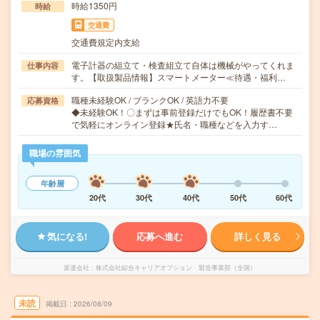
時給1350円
時給
交通費
交通費規定内支給
電子計器の組立て・検査組立て自体は機械がやってくれま
仕事内容
す。【取扱製品情報】スマートメーター≪待遇・福利…
職種未経験OK / ブランクOK / 英語力不要
応募資格
◆未経験OK！〇まずは事前登録だけでもOK！履歴書不要
で気軽にオンライン登録★氏名・職種などを入力す…
職場の雰囲気
年齢層
20代
30代
40代
50代
60代
気になる!
応募へ進む
詳しく見る
派遣会社
株式会社綜合キャリアオプション 製造事業部（全国）
未読
掲載日
2026/08/09