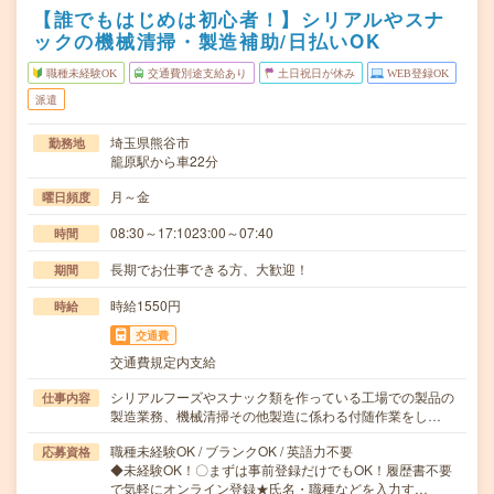
【誰でもはじめは初心者！】シリアルやスナ
ックの機械清掃・製造補助/日払いOK
職種未経験OK
交通費別途支給あり
土日祝日が休み
WEB登録OK
派遣
埼玉県熊谷市
勤務地
籠原駅から車22分
月～金
曜日頻度
08:30～17:1023:00～07:40
時間
長期でお仕事できる方、大歓迎！
期間
時給1550円
時給
交通費
交通費規定内支給
シリアルフーズやスナック類を作っている工場での製品の
仕事内容
製造業務、機械清掃その他製造に係わる付随作業をし…
職種未経験OK / ブランクOK / 英語力不要
応募資格
◆未経験OK！〇まずは事前登録だけでもOK！履歴書不要
で気軽にオンライン登録★氏名・職種などを入力す…