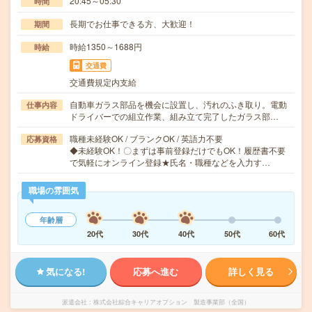
20:45～05:30
時間
長期でお仕事できる方、大歓迎！
期間
時給1350～1688円
時給
交通費
交通費規定内支給
自動車ガラス部品を機会に設置し、汚れのふき取り。電動
仕事内容
ドライバーでの組立作業、組み立て完了したガラス部…
職種未経験OK / ブランクOK / 英語力不要
応募資格
◆未経験OK！〇まずは事前登録だけでもOK！履歴書不要
で気軽にオンライン登録★氏名・職種などを入力す…
職場の雰囲気
年齢層
20代
30代
40代
50代
60代
気になる!
応募へ進む
詳しく見る
派遣会社
株式会社綜合キャリアオプション 製造事業部（全国）