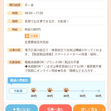
月～金
曜日頻度
08:30～17:25
時間
長期でお仕事できる方、大歓迎！
期間
時給1380円
時給
交通費
交通費規定内支給
電子計器の組立て・検査組立て自体は機械がやってくれま
仕事内容
す。【取扱製品情報】スマートメーター≪待遇・福利…
職種未経験OK / ブランクOK / 英語力不要
応募資格
◆未経験OK！〇まずは事前登録だけでもOK！履歴書不要
で気軽にオンライン登録★氏名・職種などを入力す…
職場の雰囲気
年齢層
20代
30代
40代
50代
60代
気になる!
応募へ進む
詳しく見る