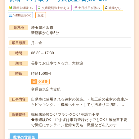
職種未経験OK
交通費別途支給あり
土日祝日が休み
残業なし
WEB登録OK
派遣
埼玉県所沢市
勤務地
新座駅から車5分
月～金
曜日頻度
08:30～17:30
時間
長期でお仕事できる方、大歓迎！
期間
時給1500円
時給
交通費
交通費規定内支給
自動車に使用される鋼材の製造。・加工前の素材の倉庫か
仕事内容
らピッキング。・機械へセットして寸法通りに切断、…
職種未経験OK / ブランクOK / 英語力不要
応募資格
◆未経験OK！〇まずは事前登録だけでもOK！履歴書不要
で気軽にオンライン登録★氏名・職種などを入力す…
職場の雰囲気