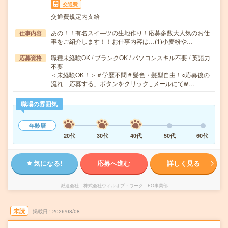
交通費
交通費規定内支給
あの！！有名スイ―ツの生地作り！応募多数大人気のお仕
仕事内容
事をご紹介します！！お仕事内容は…(1)小麦粉や…
職種未経験OK / ブランクOK / パソコンスキル不要 / 英語力
応募資格
不要
＜未経験OK！＞＃学歴不問＃髪色・髪型自由！○応募後の
流れ「応募する」ボタンをクリック↓メールにてw…
職場の雰囲気
年齢層
20代
30代
40代
50代
60代
気になる!
応募へ進む
詳しく見る
派遣会社
株式会社ウィルオブ・ワーク FO事業部
未読
掲載日
2026/08/08