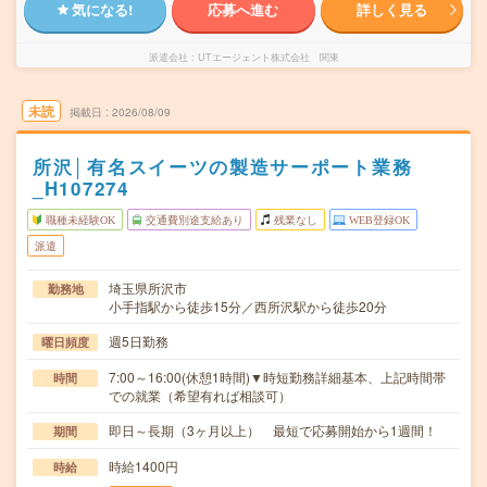
気になる!
応募へ進む
詳しく見る
派遣会社
UTエージェント株式会社 関東
未読
掲載日
2026/08/09
所沢│有名スイーツの製造サーポート業務
_H107274
職種未経験OK
交通費別途支給あり
残業なし
WEB登録OK
派遣
埼玉県所沢市
勤務地
小手指駅から徒歩15分／西所沢駅から徒歩20分
週5日勤務
曜日頻度
7:00～16:00(休憩1時間)▼時短勤務詳細基本、上記時間帯
時間
での就業（希望有れば相談可）
即日～長期（3ヶ月以上） 最短で応募開始から1週間！
期間
時給1400円
時給