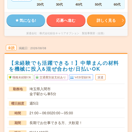
20代
30代
40代
50代
60代
気になる!
応募へ進む
詳しく見る
派遣会社
株式会社綜合キャリアオプション 製造事業部（全国）
未読
掲載日
2026/08/08
【未経験でも活躍できる！】中華まんの材料
を機械に投入&混ぜ合わせ/日払いOK
職種未経験OK
交通費別途支給あり
WEB登録OK
派遣
埼玉県入間市
勤務地
金子駅から車5分
週5日
曜日頻度
21:00～06:0020:00～05:00
時間
長期でお仕事できる方、大歓迎！
期間