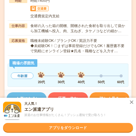
時給1400円
時給
交通費
交通費規定内支給
食材の入った箱の開梱、開梱された食材を取り出して袋か
仕事内容
ら加工機械へ投入、肉、玉ねぎ、タケノコなどの細か…
職種未経験OK / ブランクOK / 英語力不要
応募資格
◆未経験OK！〇まずは事前登録だけでもOK！履歴書不要
で気軽にオンライン登録★氏名・職種などを入力す…
職場の雰囲気
年齢層
20代
30代
40代
50代
60代
気になる!
応募へ進む
詳しく見る
大人気！
エン派遣アプリ
派遣会社
株式会社綜合キャリアオプション 製造事業部（全国）
派遣のお仕事情報がたくさん！プッシュ通知で受け取ろう！
未読
掲載日
2026/08/08
アプリをダウンロード