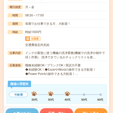
月～金
曜日頻度
08:30～17:00
時間
長期でお仕事できる方、大歓迎！
期間
時給1500円
時給
交通費
交通費規定内支給
インクの製造に使う機械の洗浄業務(機械での洗浄や雑巾で
仕事内容
拭く作業)、洗浄できているかチェックリストを使…
職種未経験OK / ブランクOK / 英語力不要
応募資格
◆未経験OK！◆ExcelやWordの操作できる方歓迎！
◆Power Pointの操作できる方歓迎！…
職場の雰囲気
年齢層
20代
30代
40代
50代
60代