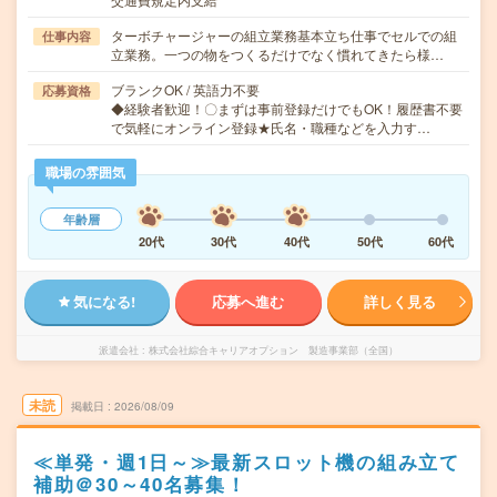
ターボチャージャーの組立業務基本立ち仕事でセルでの組
仕事内容
立業務。一つの物をつくるだけでなく慣れてきたら様…
ブランクOK / 英語力不要
応募資格
◆経験者歓迎！〇まずは事前登録だけでもOK！履歴書不要
で気軽にオンライン登録★氏名・職種などを入力す…
職場の雰囲気
年齢層
20代
30代
40代
50代
60代
気になる!
応募へ進む
詳しく見る
派遣会社
株式会社綜合キャリアオプション 製造事業部（全国）
未読
掲載日
2026/08/09
≪単発・週1日～≫最新スロット機の組み立て
補助＠30～40名募集！