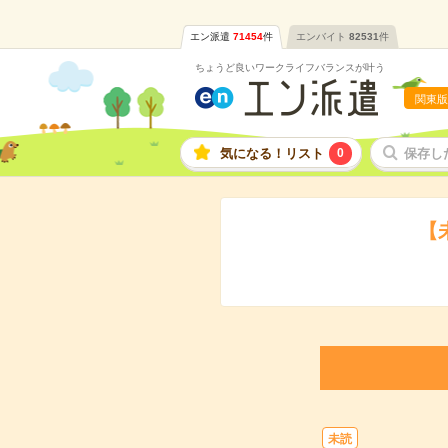
エン派遣
71454
件
エンバイト
82531
件
ちょうど良いワークライフバランスが叶う
関東版
気になる！リスト
0
保存し
【
未読