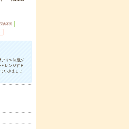
歴書不要
し
服アリ≫制服が
チャレンジする
していきましょ