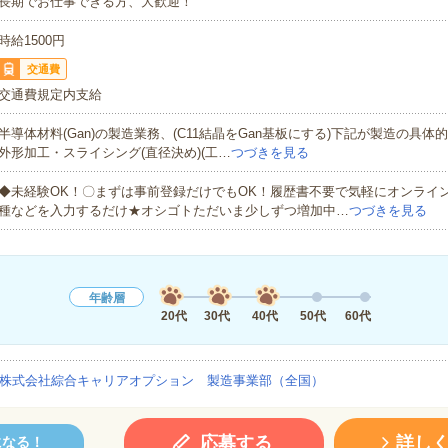
長期でお仕事できる方、大歓迎！
時給1500円
交通費
交通費規定内支給
半導体材料(Gan)の製造業務、(C11結晶をGan基板にする)下記が製造の具体的
外形加工・スライシング(直径決め)(工…
つづきを見る
◆未経験OK！〇まずは事前登録だけでもOK！履歴書不要で気軽にオンライ
種などを入力するだけ★オシゴトただいま少しずつ増加中…
つづきを見る
年齢層
20代
30代
40代
50代
60代
株式会社綜合キャリアオプション 製造事業部（全国）
応募する
詳し
になる！