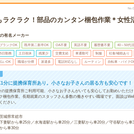
No.
もラクラク！部品のカンタン梱包作業＊女性
の有名メーカー
ブランクOK
既卒第二新卒OK
OA不要
英語不要
履歴書不要
40～50代
5日勤務
土日祝休
残業少
交費支給
車通勤可
制服
社食/補助あり
払いOK
職場が分煙
派遣多
電話対応なし
ルーティン
自転車・バイクO
！
車1分に提携保育所あり。小さなお子さんの居る方も安心です！
分の提携保育所ご利用可能、小さなお子さんがいても安心してお勤めいただけ
ク梱包作業。長期就業のスタッフさん多数の働きやすい職場です。面談はWe
ください。
茨城県常総市
下妻駅から車25分／水海道駅から車20分／三妻駅から車20分／守谷駅から車
から車30分