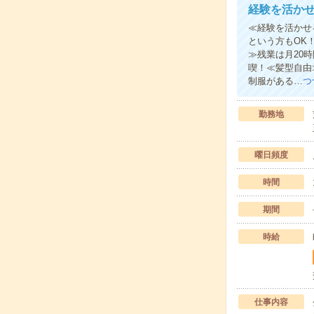
経験を活か
≪経験を活かせ
という方もOK
≫残業は月20
喫！≪髪型自由
制服がある…
つ
勤務地
曜日頻度
時間
期間
時給
仕事内容