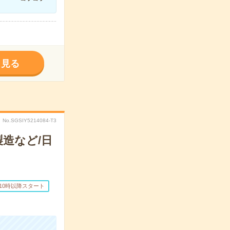
く見る
No.SGSIY5214084-T3
造など/日
10時以降スタート