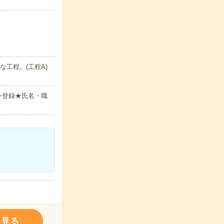
な工程。(工程A)
ン登録★氏名・職
く見る