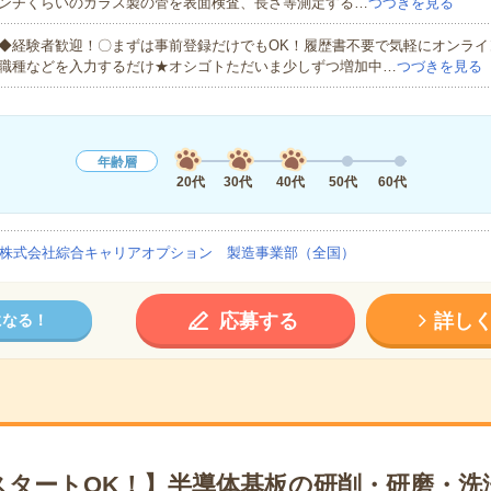
ンチくらいのガラス製の管を表面検査、長さ等測定する…
つづきを見る
◆経験者歓迎！〇まずは事前登録だけでもOK！履歴書不要で気軽にオンライ
職種などを入力するだけ★オシゴトただいま少しずつ増加中…
つづきを見る
年齢層
20代
30代
40代
50代
60代
株式会社綜合キャリアオプション 製造事業部（全国）
応募する
詳し
になる！
スタートOK！】半導体基板の研削・研磨・洗