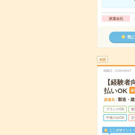
派遣会社
気
未読
掲載日
2026/08/07
【経験者
払いOK
派
製造・建
派遣先
ブランクOK
複
午後のみOK
交
ここがポイント