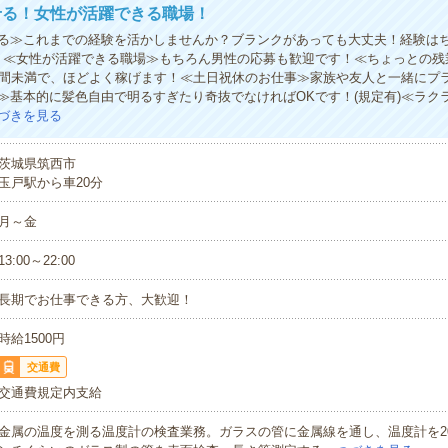
せる！女性が活躍できる職場！
る≫これまでの経験を活かしませんか？ブランクがあっても大丈夫！経験は
！≪女性が活躍できる職場≫もちろん男性の応募も歓迎です！≪ちょっとの残
時間未満で、ほどよく稼げます！≪土日祝休のお仕事≫家族や友人と一緒にプ
≫基本的に髪色自由で明るすぎたり奇抜でなければOKです！(規定有)≪ラク
づきを見る
茨城県筑西市
玉戸駅から車20分
月～金
13:00～22:00
長期でお仕事できる方、大歓迎！
時給1500円
交通費
交通費規定内支給
金属の温度を測る温度計の検査業務。ガラスの管に金属線を通し、温度計を20