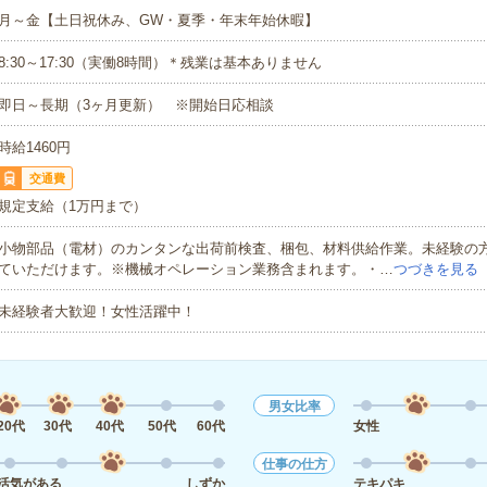
月～金【土日祝休み、GW・夏季・年末年始休暇】
8:30～17:30（実働8時間）＊残業は基本ありません
即日～長期（3ヶ月更新） ※開始日応相談
時給1460円
交通費
規定支給（1万円まで）
小物部品（電材）のカンタンな出荷前検査、梱包、材料供給作業。未経験の
ていただけます。※機械オペレーション業務含まれます。・…
つづきを見る
未経験者大歓迎！女性活躍中！
男女比率
20代
30代
40代
50代
60代
女性
仕事の仕方
活気がある
しずか
テキパキ