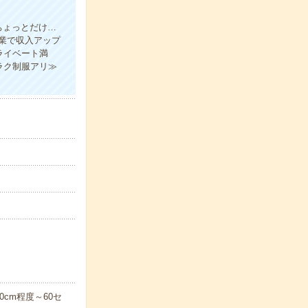
ちょっとだけ…
業で収入アップ
ライベート満
ラク制服アリ≫
cm程度～60セ