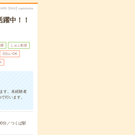
CARS【004】captukuba
活躍中！！
活躍
しゅふ歓迎
日払いOK
K
ます。未経験者
bで行います。
30分／つくば駅