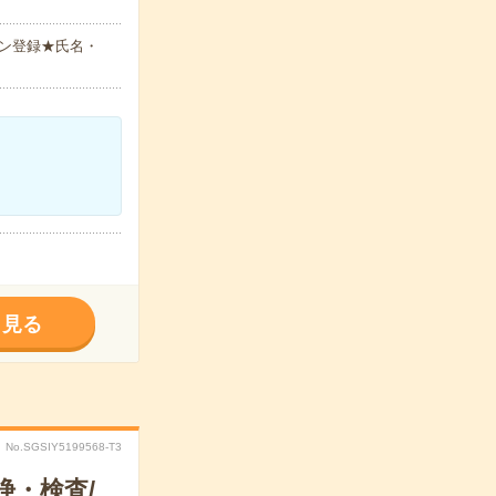
ン登録★氏名・
く見る
No.SGSIY5199568-T3
浄・検査/