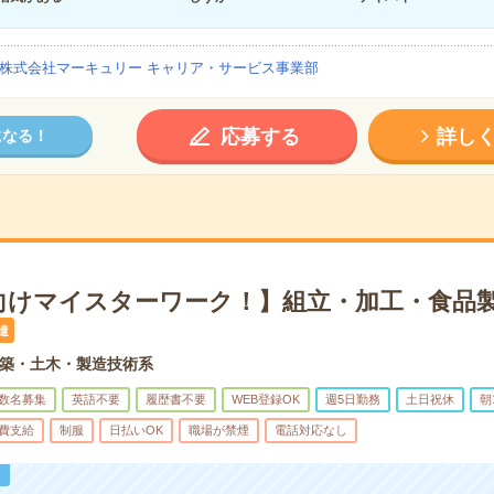
株式会社マーキュリー キャリア・サービス事業部
応募する
詳し
になる！
向けマイスターワーク！】組立・加工・食品製
遣
築・土木・製造技術系
数名募集
英語不要
履歴書不要
WEB登録OK
週5日勤務
土日祝休
朝
費支給
制服
日払いOK
職場が禁煙
電話対応なし
！