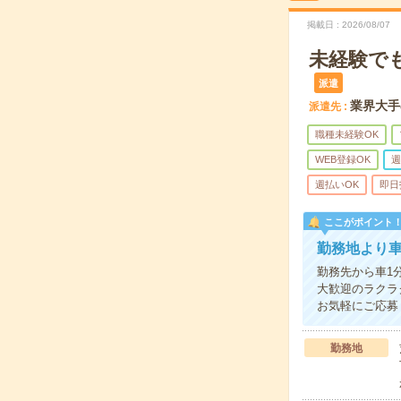
掲載日
2026/08/07
未経験で
派遣
業界大手
派遣先
職種未経験OK
WEB登録OK
週
週払いOK
即日
ここがポイント
勤務地より
勤務先から車1
大歓迎のラクラ
お気軽にご応募
勤務地