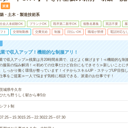
派遣
築・土木・製造技術系
社会人未経験OK
ブランクOK
既卒第二新卒OK
複数名募集
英語不要
履
フト
交替制勤務
交費支給
制服
日払いOK
職場が禁煙
電話対応な
！
残業で収入アップ！機能的な制服アリ！
業で収入アップ≫残業は月20時間未満で、ほどよく稼げます！≪機能的な制
の服装の悩み解消！≪初めての仕事だけど自分にもできそう≫新しいことに
、しっかり働く環境が整っています！イチからスキルUP・ステップUP目指
仕事をご提案≫一人で悩まず気軽に相談できる、派遣のお仕事です！
茨城県牛久市
ひたち野うしく駅から車5分
シフト制
07:25～15:3015:25～22:3022:25～07:30