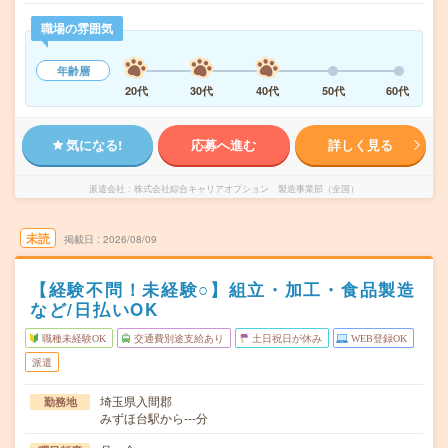
職場の雰囲気
年齢層
20代
30代
40代
50代
60代
気になる!
応募へ進む
詳しく見る
派遣会社
株式会社綜合キャリアオプション 製造事業部（全国）
未読
掲載日
2026/08/09
【経験不問！未経験○】組立・加工・食品製造
など/日払いOK
職種未経験OK
交通費別途支給あり
土日祝日が休み
WEB登録OK
派遣
埼玉県入間郡
勤務地
みずほ台駅から---分