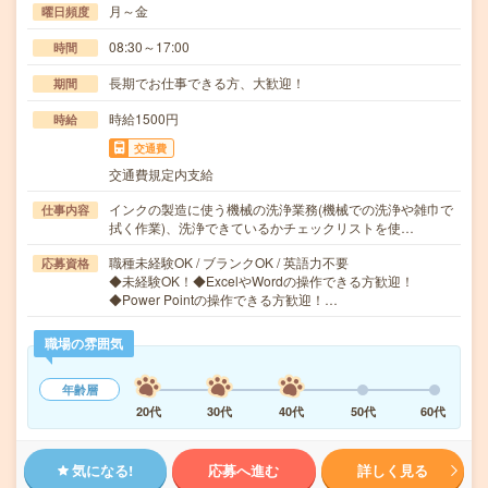
月～金
曜日頻度
08:30～17:00
時間
長期でお仕事できる方、大歓迎！
期間
時給1500円
時給
交通費
交通費規定内支給
インクの製造に使う機械の洗浄業務(機械での洗浄や雑巾で
仕事内容
拭く作業)、洗浄できているかチェックリストを使…
職種未経験OK / ブランクOK / 英語力不要
応募資格
◆未経験OK！◆ExcelやWordの操作できる方歓迎！
◆Power Pointの操作できる方歓迎！…
職場の雰囲気
年齢層
20代
30代
40代
50代
60代
気になる!
応募へ進む
詳しく見る