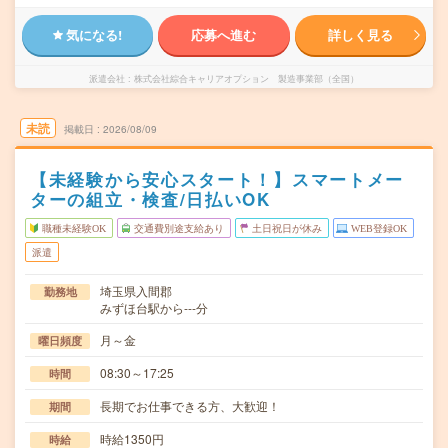
気になる!
応募へ進む
詳しく見る
派遣会社
株式会社綜合キャリアオプション 製造事業部（全国）
未読
掲載日
2026/08/09
【未経験から安心スタート！】スマートメー
ターの組立・検査/日払いOK
職種未経験OK
交通費別途支給あり
土日祝日が休み
WEB登録OK
派遣
埼玉県入間郡
勤務地
みずほ台駅から---分
月～金
曜日頻度
08:30～17:25
時間
長期でお仕事できる方、大歓迎！
期間
時給1350円
時給