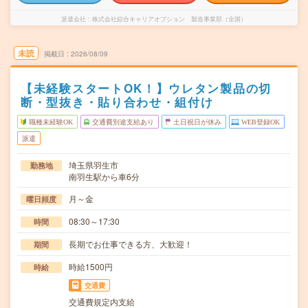
派遣会社
株式会社綜合キャリアオプション 製造事業部（全国）
未読
掲載日
2026/08/09
【未経験スタートOK！】ウレタン製品の切
断・型抜き・貼り合わせ・組付け
職種未経験OK
交通費別途支給あり
土日祝日が休み
WEB登録OK
派遣
埼玉県羽生市
勤務地
南羽生駅から車6分
月～金
曜日頻度
08:30～17:30
時間
長期でお仕事できる方、大歓迎！
期間
時給1500円
時給
交通費
交通費規定内支給