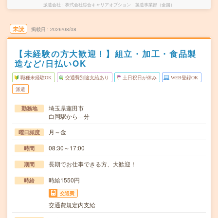
派遣会社
株式会社綜合キャリアオプション 製造事業部（全国）
未読
掲載日
2026/08/08
【未経験の方大歓迎！】組立・加工・食品製
造など/日払いOK
職種未経験OK
交通費別途支給あり
土日祝日が休み
WEB登録OK
派遣
埼玉県蓮田市
勤務地
白岡駅から---分
月～金
曜日頻度
08:30～17:00
時間
長期でお仕事できる方、大歓迎！
期間
時給1550円
時給
交通費
交通費規定内支給