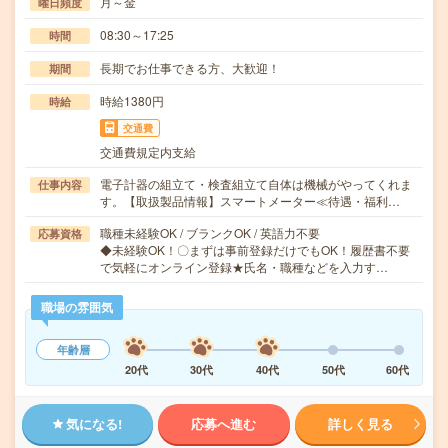
月～金
曜日頻度
08:30～17:25
時間
長期でお仕事できる方、大歓迎！
期間
時給1380円
時給
交通費
交通費規定内支給
電子計器の組立て・検査組立て自体は機械がやってくれま
仕事内容
す。【取扱製品情報】スマートメーター≪待遇・福利…
職種未経験OK / ブランクOK / 英語力不要
応募資格
◆未経験OK！〇まずは事前登録だけでもOK！履歴書不要
で気軽にオンライン登録★氏名・職種などを入力す…
職場の雰囲気
年齢層
20代
30代
40代
50代
60代
気になる!
応募へ進む
詳しく見る