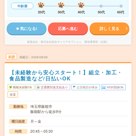
年齢層
20代
30代
40代
50代
60代
気になる!
応募へ進む
詳しく見る
派遣会社
株式会社綜合キャリアオプション 製造事業部（全国）
未読
掲載日
2026/08/09
【未経験から安心スタート！】組立・加工・
食品製造など/日払いOK
職種未経験OK
交通費別途支給あり
土日祝日が休み
WEB登録OK
派遣
埼玉県飯能市
勤務地
飯能駅から徒歩9分
月～金
曜日頻度
20:45～05:30
時間