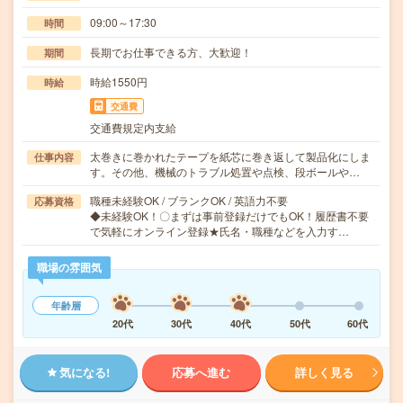
09:00～17:30
時間
長期でお仕事できる方、大歓迎！
期間
時給1550円
時給
交通費
交通費規定内支給
太巻きに巻かれたテープを紙芯に巻き返して製品化にしま
仕事内容
す。その他、機械のトラブル処置や点検、段ボールや…
職種未経験OK / ブランクOK / 英語力不要
応募資格
◆未経験OK！〇まずは事前登録だけでもOK！履歴書不要
で気軽にオンライン登録★氏名・職種などを入力す…
職場の雰囲気
年齢層
20代
30代
40代
50代
60代
気になる!
応募へ進む
詳しく見る