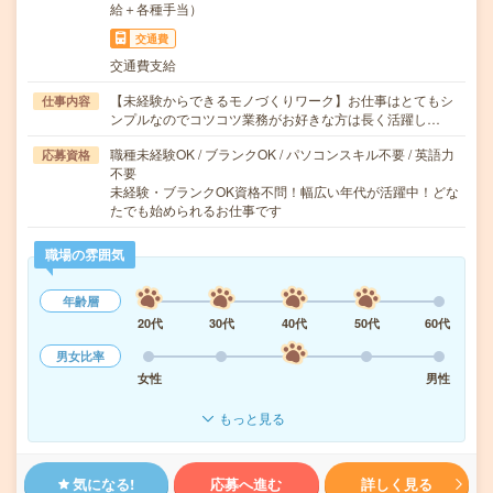
給＋各種手当）
交通費
交通費支給
【未経験からできるモノづくりワーク】お仕事はとてもシ
仕事内容
ンプルなのでコツコツ業務がお好きな方は長く活躍し…
職種未経験OK / ブランクOK / パソコンスキル不要 / 英語力
応募資格
不要
未経験・ブランクOK資格不問！幅広い年代が活躍中！どな
たでも始められるお仕事です
職場の雰囲気
年齢層
20代
30代
40代
50代
60代
男女比率
女性
男性
もっと見る
気になる!
応募へ進む
詳しく見る