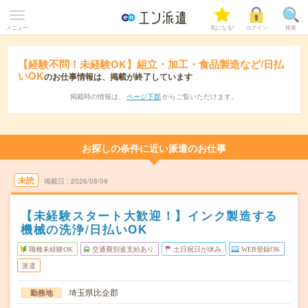
メニュー
気になる!
ログイン
検索
【経験不問！未経験OK】組立・加工・食品製造など/日払
いOK
のお仕事情報は、掲載が終了しています
掲載時の情報は、
ページ下部
からご覧いただけます。
お探しの条件に近い派遣のお仕事
未読
掲載日
2026/08/09
【未経験スタート大歓迎！】インク製造する
機械の洗浄/日払いOK
職種未経験OK
交通費別途支給あり
土日祝日が休み
WEB登録OK
派遣
埼玉県比企郡
勤務地