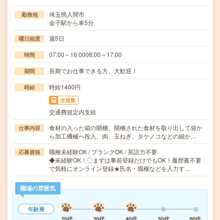
埼玉県入間市
勤務地
金子駅から車5分
週5日
曜日頻度
07:00～16:0008:00～17:00
時間
長期でお仕事できる方、大歓迎！
期間
時給1400円
時給
交通費
交通費規定内支給
食材の入った箱の開梱、開梱された食材を取り出して袋か
仕事内容
ら加工機械へ投入、肉、玉ねぎ、タケノコなどの細か…
職種未経験OK / ブランクOK / 英語力不要
応募資格
◆未経験OK！〇まずは事前登録だけでもOK！履歴書不要
で気軽にオンライン登録★氏名・職種などを入力す…
職場の雰囲気
年齢層
20代
30代
40代
50代
60代