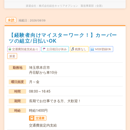
派遣会社
株式会社綜合キャリアオプション 製造事業部（全国）
未読
掲載日
2026/08/09
【経験者向けマイスターワーク！】カーパー
ツの組立/日払いOK
交通費別途支給あり
土日祝日が休み
残業なし
WEB登録OK
派遣
埼玉県本庄市
勤務地
丹荘駅から車10分
月～金
曜日頻度
08:00～16:45
時間
長期でお仕事できる方、大歓迎！
期間
時給1400円
時給
交通費
交通費規定内支給