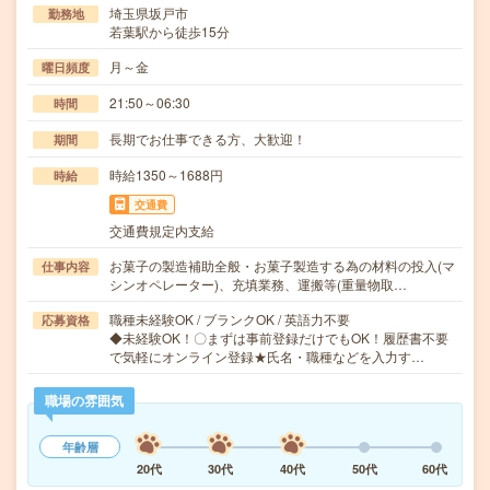
埼玉県坂戸市
勤務地
若葉駅から徒歩15分
月～金
曜日頻度
21:50～06:30
時間
長期でお仕事できる方、大歓迎！
期間
時給1350～1688円
時給
交通費
交通費規定内支給
お菓子の製造補助全般・お菓子製造する為の材料の投入(マ
仕事内容
シンオペレーター)、充填業務、運搬等(重量物取…
職種未経験OK / ブランクOK / 英語力不要
応募資格
◆未経験OK！〇まずは事前登録だけでもOK！履歴書不要
で気軽にオンライン登録★氏名・職種などを入力す…
職場の雰囲気
年齢層
20代
30代
40代
50代
60代