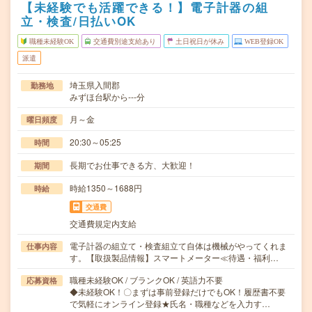
【未経験でも活躍できる！】電子計器の組
立・検査/日払いOK
職種未経験OK
交通費別途支給あり
土日祝日が休み
WEB登録OK
派遣
埼玉県入間郡
勤務地
みずほ台駅から---分
月～金
曜日頻度
20:30～05:25
時間
長期でお仕事できる方、大歓迎！
期間
時給1350～1688円
時給
交通費
交通費規定内支給
電子計器の組立て・検査組立て自体は機械がやってくれま
仕事内容
す。【取扱製品情報】スマートメーター≪待遇・福利…
職種未経験OK / ブランクOK / 英語力不要
応募資格
◆未経験OK！〇まずは事前登録だけでもOK！履歴書不要
で気軽にオンライン登録★氏名・職種などを入力す…