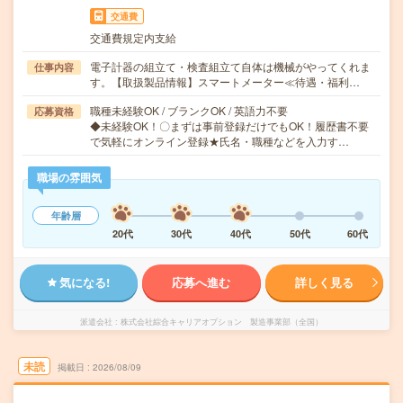
交通費
交通費規定内支給
電子計器の組立て・検査組立て自体は機械がやってくれま
仕事内容
す。【取扱製品情報】スマートメーター≪待遇・福利…
職種未経験OK / ブランクOK / 英語力不要
応募資格
◆未経験OK！〇まずは事前登録だけでもOK！履歴書不要
で気軽にオンライン登録★氏名・職種などを入力す…
職場の雰囲気
年齢層
20代
30代
40代
50代
60代
気になる!
応募へ進む
詳しく見る
派遣会社
株式会社綜合キャリアオプション 製造事業部（全国）
未読
掲載日
2026/08/09