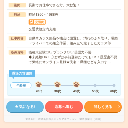
長期でお仕事できる方、大歓迎！
期間
時給1350～1688円
時給
交通費
交通費規定内支給
自動車ガラス部品を機会に設置し、汚れのふき取り。電動
仕事内容
ドライバーでの組立作業、組み立て完了したガラス部…
職種未経験OK / ブランクOK / 英語力不要
応募資格
◆未経験OK！〇まずは事前登録だけでもOK！履歴書不要
で気軽にオンライン登録★氏名・職種などを入力す…
職場の雰囲気
年齢層
20代
30代
40代
50代
60代
気になる!
応募へ進む
詳しく見る
派遣会社
株式会社綜合キャリアオプション 製造事業部（全国）