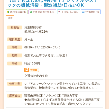
【誰でもはじめは初心者！】シリアルやスナ
ックの機械清掃・製造補助/日払いOK
職種未経験OK
交通費別途支給あり
土日祝日が休み
WEB登録OK
派遣
埼玉県熊谷市
勤務地
籠原駅から車22分
月～金
曜日頻度
08:30～17:1023:00～07:40
時間
長期でお仕事できる方、大歓迎！
期間
時給1550円
時給
交通費
交通費規定内支給
シリアルフーズやスナック類を作っている工場での製品の
仕事内容
製造業務、機械清掃その他製造に係わる付随作業をし…
職種未経験OK / ブランクOK / 英語力不要
応募資格
◆未経験OK！〇まずは事前登録だけでもOK！履歴書不要
で気軽にオンライン登録★氏名・職種などを入力す…