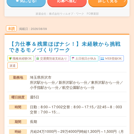
気になる!
応募へ進む
詳しく見る
派遣会社
株式会社ウィルオブ・ワーク FO事業部
未読
掲載日
2026/08/09
【力仕事＆残業ほぼナシ！】未経験から挑戦
できるモノづくりワーク
職種未経験OK
交通費別途支給あり
土日祝日が休み
WEB登録OK
派遣
埼玉県所沢市
勤務地
所沢駅から---分／新所沢駅から---分／東所沢駅から---分／
小手指駅から---分／航空公園駅から---分
週5日
曜日頻度
日勤：8:00～17:002交替：8:00～17:15／22:45～8：003
時間
交替：7:00～15:…
長期
期間
月給24万1000円～29万4000円時給1,300円～1,500円（月
時給