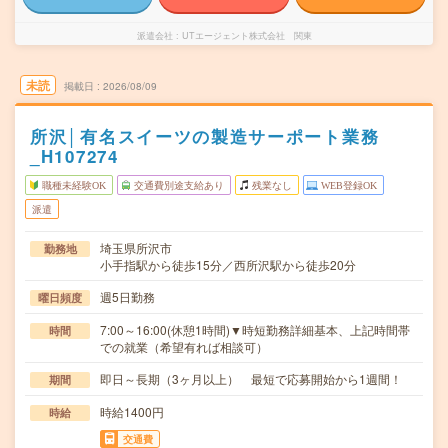
派遣会社
UTエージェント株式会社 関東
未読
掲載日
2026/08/09
所沢│有名スイーツの製造サーポート業務
_H107274
職種未経験OK
交通費別途支給あり
残業なし
WEB登録OK
派遣
埼玉県所沢市
勤務地
小手指駅から徒歩15分／西所沢駅から徒歩20分
週5日勤務
曜日頻度
7:00～16:00(休憩1時間)▼時短勤務詳細基本、上記時間帯
時間
での就業（希望有れば相談可）
即日～長期（3ヶ月以上） 最短で応募開始から1週間！
期間
時給1400円
時給
交通費