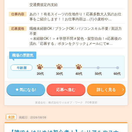
交通費規定内支給
あの！！有名スイ―ツの生地作り！応募多数大人気のお仕
仕事内容
事をご紹介します！！お仕事内容は…(1)小麦粉や…
職種未経験OK / ブランクOK / パソコンスキル不要 / 英語力
応募資格
不要
＜未経験OK！＞＃学歴不問＃髪色・髪型自由！○応募後の
流れ「応募する」ボタンをクリック↓メールにてw…
職場の雰囲気
年齢層
20代
30代
40代
50代
60代
気になる!
応募へ進む
詳しく見る
派遣会社
株式会社ウィルオブ・ワーク FO事業部
未読
掲載日
2026/08/08