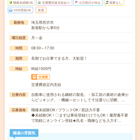
職種未経験OK
交通費別途支給あり
土日祝日が休み
残業なし
WEB登録OK
派遣
埼玉県所沢市
勤務地
新座駅から車5分
月～金
曜日頻度
08:30～17:30
時間
長期でお仕事できる方、大歓迎！
期間
時給1500円
時給
交通費
交通費規定内支給
自動車に使用される鋼材の製造。・加工前の素材の倉庫か
仕事内容
らピッキング。・機械へセットして寸法通りに切断、…
職種未経験OK / ブランクOK / 英語力不要
応募資格
◆未経験OK！〇まずは事前登録だけでもOK！履歴書不要
で気軽にオンライン登録★氏名・職種などを入力す…
職場の雰囲気