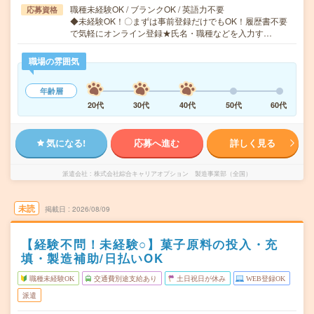
職種未経験OK / ブランクOK / 英語力不要
応募資格
◆未経験OK！〇まずは事前登録だけでもOK！履歴書不要
で気軽にオンライン登録★氏名・職種などを入力す…
職場の雰囲気
年齢層
20代
30代
40代
50代
60代
気になる!
応募へ進む
詳しく見る
派遣会社
株式会社綜合キャリアオプション 製造事業部（全国）
未読
掲載日
2026/08/09
【経験不問！未経験○】菓子原料の投入・充
填・製造補助/日払いOK
職種未経験OK
交通費別途支給あり
土日祝日が休み
WEB登録OK
派遣