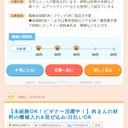
住宅ユニットの製造を行います。材料は鉄骨や木材など
仕事内容
様々で、エアードライバーなどを使用して組立ていきま…
職種未経験OK / ブランクOK / 英語力不要
応募資格
◆未経験OK！〇まずは事前登録だけでもOK！履歴書不要
で気軽にオンライン登録★氏名・職種などを入力す…
職場の雰囲気
年齢層
20代
30代
40代
50代
60代
気になる!
応募へ進む
詳しく見る
派遣会社
株式会社綜合キャリアオプション 製造事業部（全国）
未読
掲載日
2026/08/08
【未経験OK！ビギナー活躍中！】肉まんの材
料の機械入れ&混ぜ込み/日払いOK
職種未経験OK
交通費別途支給あり
WEB登録OK
派遣