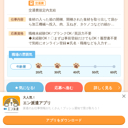
交通費
交通費規定内支給
食材の入った箱の開梱、開梱された食材を取り出して袋か
仕事内容
ら加工機械へ投入、肉、玉ねぎ、タケノコなどの細か…
職種未経験OK / ブランクOK / 英語力不要
応募資格
◆未経験OK！〇まずは事前登録だけでもOK！履歴書不要
で気軽にオンライン登録★氏名・職種などを入力す…
職場の雰囲気
年齢層
20代
30代
40代
50代
60代
気になる!
応募へ進む
詳しく見る
大人気！
派遣会社
株式会社綜合キャリアオプション 製造事業部（全国）
エン派遣アプリ
派遣のお仕事情報がたくさん！プッシュ通知で受け取ろう！
未読
掲載日
2026/08/08
アプリをダウンロード