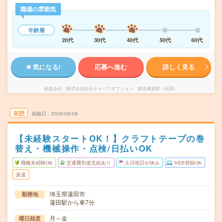
職場の雰囲気
年齢層
20代
30代
40代
50代
60代
気になる!
応募へ進む
詳しく見る
派遣会社
株式会社綜合キャリアオプション 製造事業部（全国）
未読
掲載日
2026/08/08
【未経験スタートOK！】クラフトテープの巻
替え・機械操作・点検/日払いOK
職種未経験OK
交通費別途支給あり
土日祝日が休み
WEB登録OK
派遣
埼玉県蓮田市
勤務地
蓮田駅から車7分
月～金
曜日頻度