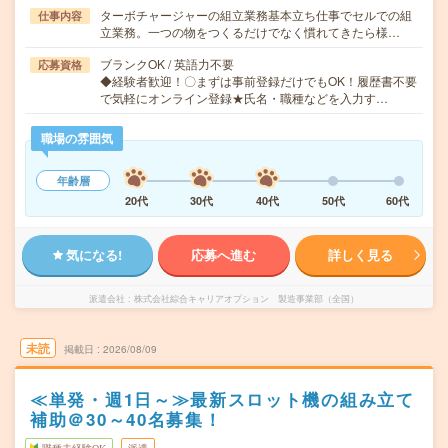
ターボチャージャーの組立業務基本立ち仕事でセルでの組
仕事内容
立業務。一つの物をつくるだけでなく慣れてきたら様…
ブランクOK / 英語力不要
応募資格
◆経験者歓迎！〇まずは事前登録だけでもOK！履歴書不要
で気軽にオンライン登録★氏名・職種などを入力す…
職場の雰囲気
年齢層
20代
30代
40代
50代
60代
気になる!
応募へ進む
詳しく見る
派遣会社
株式会社綜合キャリアオプション 製造事業部（全国）
未読
掲載日
2026/08/09
≪単発・週1日～≫最新スロット機の組み立て
補助＠30～40名募集！