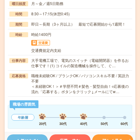
月～金／週5日勤務
曜日頻度
8:30～17:15(休憩0:45)
時間
即日～長期（3ヶ月以上） 最短で応募開始から1週間！
期間
時給1400円
時給
交通費
交通費規定内支給
大手電機工場で、電気のスイッチ（電磁開閉器）を作るお
仕事内容
仕事です！(1) コイルの製造機械を操作して、ぐ…
職種未経験OK / ブランクOK / パソコンスキル不要 / 英語力
応募資格
不要
＜未経験OK！＞＃学歴不問＃髪色・髪型自由！○応募後の
流れ「応募する」ボタンをクリック↓メールにてw…
職場の雰囲気
年齢層
20代
30代
40代
50代
60代