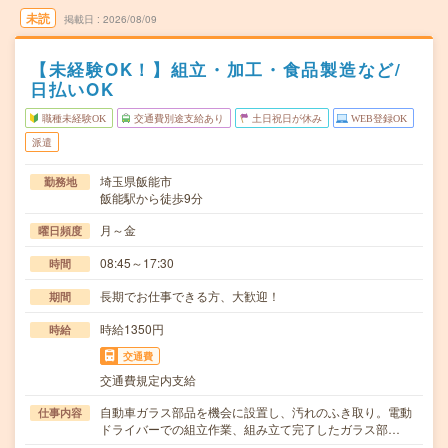
未読
掲載日
2026/08/09
【未経験OK！】組立・加工・食品製造など/
日払いOK
職種未経験OK
交通費別途支給あり
土日祝日が休み
WEB登録OK
派遣
埼玉県飯能市
勤務地
飯能駅から徒歩9分
月～金
曜日頻度
08:45～17:30
時間
長期でお仕事できる方、大歓迎！
期間
時給1350円
時給
交通費
交通費規定内支給
自動車ガラス部品を機会に設置し、汚れのふき取り。電動
仕事内容
ドライバーでの組立作業、組み立て完了したガラス部…