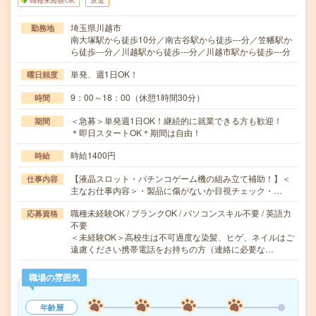
職種未経験OK
派遣
埼玉県川越市
勤務地
南大塚駅から徒歩10分／南古谷駅から徒歩---分／笠幡駅か
ら徒歩---分／川越駅から徒歩---分／川越市駅から徒歩---分
単発、週1日OK！
曜日頻度
9：00～18：00（休憩1時間30分）
時間
＜急募＞単発週1日OK！継続的に就業できる方も歓迎！
期間
＊即日スタートOK＊期間は自由！
時給1400円
時給
【液晶スロット・パチンコゲーム機の組み立て補助！】＜
仕事内容
主なお仕事内容＞・製品に傷がないか目視チェック・…
職種未経験OK / ブランクOK / パソコンスキル不要 / 英語力
応募資格
不要
＜未経験OK＞高校生は不可過度な染髪、ヒゲ、ネイルはご
遠慮ください携帯電話をお持ちの方（連絡に必要な…
職場の雰囲気
年齢層