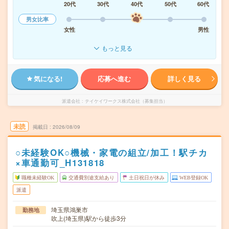
20代
30代
40代
50代
60代
男女比率
女性
男性
もっと見る
気になる!
応募へ進む
詳しく見る
派遣会社
テイケイワークス株式会社（募集担当）
未読
掲載日
2026/08/09
○未経験OK○機械・家電の組立/加工！駅チカ
×車通勤可_H131818
職種未経験OK
交通費別途支給あり
土日祝日が休み
WEB登録OK
派遣
埼玉県鴻巣市
勤務地
吹上(埼玉県)駅から徒歩3分