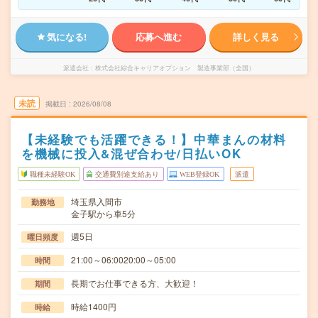
気になる!
応募へ進む
詳しく見る
派遣会社
株式会社綜合キャリアオプション 製造事業部（全国）
未読
掲載日
2026/08/08
【未経験でも活躍できる！】中華まんの材料
を機械に投入&混ぜ合わせ/日払いOK
職種未経験OK
交通費別途支給あり
WEB登録OK
派遣
埼玉県入間市
勤務地
金子駅から車5分
週5日
曜日頻度
21:00～06:0020:00～05:00
時間
長期でお仕事できる方、大歓迎！
期間
時給1400円
時給