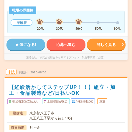
職場の雰囲気
年齢層
20代
30代
40代
50代
60代
気になる!
応募へ進む
詳しく見る
派遣会社
株式会社綜合キャリアオプション 製造事業部（全国）
未読
掲載日
2026/08/06
【経験活かしてステップUP！！】組立・加
工・食品製造など/日払いOK
交通費別途支給あり
土日祝日が休み
WEB登録OK
派遣
東京都八王子市
勤務地
京王八王子駅から徒歩13分
月～金
曜日頻度