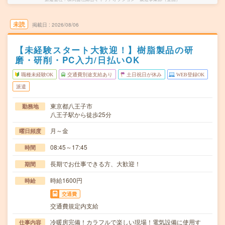
未読
掲載日
2026/08/06
【未経験スタート大歓迎！】樹脂製品の研
磨・研削・PC入力/日払いOK
職種未経験OK
交通費別途支給あり
土日祝日が休み
WEB登録OK
派遣
東京都八王子市
勤務地
八王子駅から徒歩25分
月～金
曜日頻度
08:45～17:45
時間
長期でお仕事できる方、大歓迎！
期間
時給1600円
時給
交通費
交通費規定内支給
冷暖房完備！カラフルで楽しい現場！電気設備に使用す
仕事内容