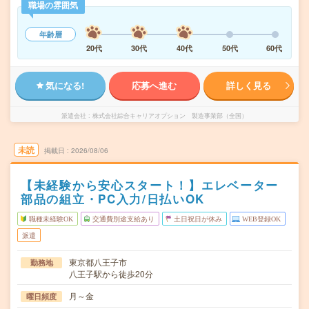
職場の雰囲気
年齢層
20代
30代
40代
50代
60代
気になる!
応募へ進む
詳しく見る
派遣会社
株式会社綜合キャリアオプション 製造事業部（全国）
未読
掲載日
2026/08/06
【未経験から安心スタート！】エレベーター
部品の組立・PC入力/日払いOK
職種未経験OK
交通費別途支給あり
土日祝日が休み
WEB登録OK
派遣
東京都八王子市
勤務地
八王子駅から徒歩20分
月～金
曜日頻度