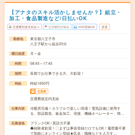
【アナタのスキル活かしませんか？】組立・
加工・食品製造など/日払いOK
交通費別途支給あり
土日祝日が休み
WEB登録OK
派遣
東京都八王子市
勤務地
八王子駅から徒歩20分
月～金
曜日頻度
08:45～17:45
時間
長期でお仕事できる方、大歓迎！
期間
時給1650円
時給
交通費
交通費規定内支給
冷暖房完備！カラフルで楽しい現場！電気設備に使用す
仕事内容
る、部品製造。板金加工、溶接、機械オペレーター、簡…
ブランクOK / 英語力不要
応募資格
◆経験者歓迎！〇まずは事前登録だけでもOK！履歴書不要
で気軽にオンライン登録★氏名・職種などを入力す…