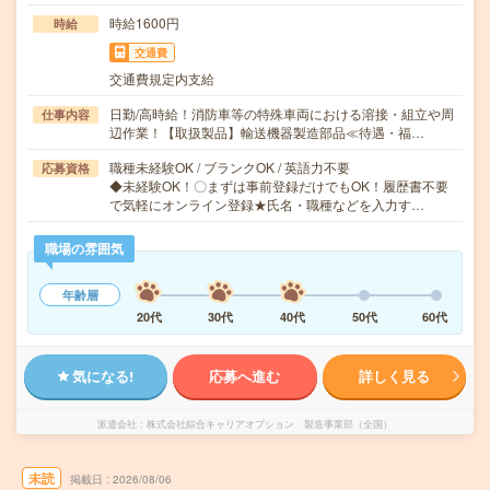
時給1600円
時給
交通費
交通費規定内支給
日勤/高時給！消防車等の特殊車両における溶接・組立や周
仕事内容
辺作業！【取扱製品】輸送機器製造部品≪待遇・福…
職種未経験OK / ブランクOK / 英語力不要
応募資格
◆未経験OK！〇まずは事前登録だけでもOK！履歴書不要
で気軽にオンライン登録★氏名・職種などを入力す…
職場の雰囲気
年齢層
20代
30代
40代
50代
60代
気になる!
応募へ進む
詳しく見る
派遣会社
株式会社綜合キャリアオプション 製造事業部（全国）
未読
掲載日
2026/08/06