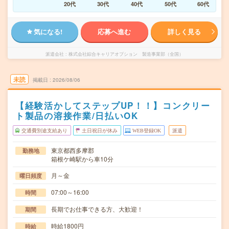
20代
30代
40代
50代
60代
気になる!
応募へ進む
詳しく見る
派遣会社
株式会社綜合キャリアオプション 製造事業部（全国）
未読
掲載日
2026/08/06
【経験活かしてステップUP！！】コンクリー
ト製品の溶接作業/日払いOK
交通費別途支給あり
土日祝日が休み
WEB登録OK
派遣
東京都西多摩郡
勤務地
箱根ケ崎駅から車10分
月～金
曜日頻度
07:00～16:00
時間
長期でお仕事できる方、大歓迎！
期間
時給1800円
時給