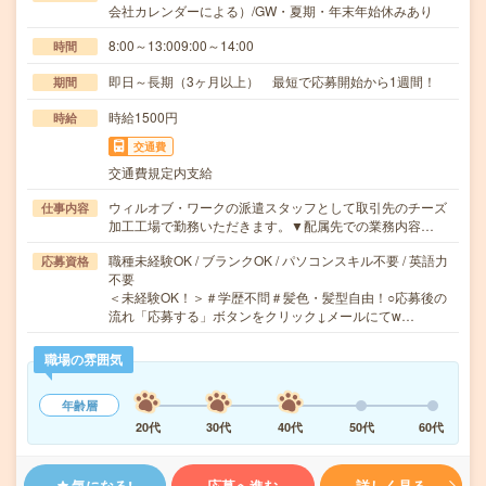
会社カレンダーによる）/GW・夏期・年末年始休みあり
8:00～13:009:00～14:00
時間
即日～長期（3ヶ月以上） 最短で応募開始から1週間！
期間
時給1500円
時給
交通費
交通費規定内支給
ウィルオブ・ワークの派遣スタッフとして取引先のチーズ
仕事内容
加工工場で勤務いただきます。▼配属先での業務内容…
職種未経験OK / ブランクOK / パソコンスキル不要 / 英語力
応募資格
不要
＜未経験OK！＞＃学歴不問＃髪色・髪型自由！○応募後の
流れ「応募する」ボタンをクリック↓メールにてw…
職場の雰囲気
年齢層
20代
30代
40代
50代
60代
気になる!
応募へ進む
詳しく見る