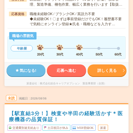
理、製造準備、梱包作業、幅広く業務を行います【取扱…
職種未経験OK / ブランクOK / 英語力不要
応募資格
◆未経験OK！〇まずは事前登録だけでもOK！履歴書不要
で気軽にオンライン登録★氏名・職種などを入力す…
職場の雰囲気
年齢層
20代
30代
40代
50代
60代
気になる!
応募へ進む
詳しく見る
派遣会社
株式会社綜合キャリアオプション 製造事業部（全国）
未読
掲載日
2026/08/06
【駅直結3分！】検査や半田の経験活かす＊医
療機器の品質保証！
交通費別途支給あり
土日祝日が休み
WEB登録OK
派遣