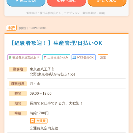
派遣会社
株式会社綜合キャリアオプション 製造事業部（全国）
未読
掲載日
2026/08/06
【経験者歓迎！】生産管理/日払いOK
交通費別途支給あり
土日祝日が休み
WEB登録OK
派遣
東京都八王子市
勤務地
北野(東京都)駅から徒歩15分
月～金
曜日頻度
09:00～18:00
時間
長期でお仕事できる方、大歓迎！
期間
時給1700円
時給
交通費
交通費規定内支給