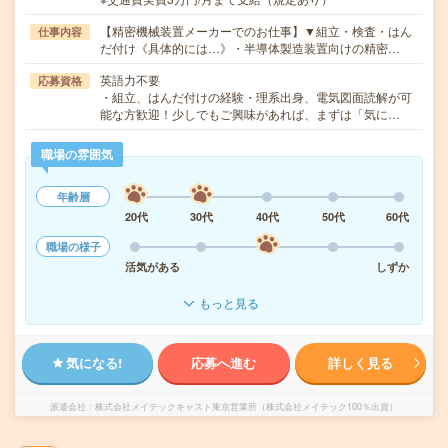
【精密機械装置メーカーでのお仕事】▼組立・検査・はん
仕事内容
だ付け《具体的には…》・半導体製造装置向けの精密…
英語力不要
応募資格
・組立、はんだ付けの経験・理系出身、電気図面読解が可
能な方歓迎！少しでもご興味があれば、まずは「気に…
職場の雰囲気
年齢層
20代
30代
40代
50代
60代
職場の様子
活気がある
しずか
もっと見る
気になる!
応募へ進む
詳しく見る
派遣会社
株式会社メイテックキャスト東京営業所（株式会社メイテック100％出資）