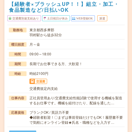
【経験者×ブラッシュUP！！】組立・加工・
食品製造など/日払いOK
交通費別途支給あり
土日祝日が休み
WEB登録OK
派遣
東京都西多摩郡
勤務地
羽村駅から徒歩32分
月～金
曜日頻度
09:00～18:00
時間
長期でお仕事できる方、大歓迎！
期間
時給2100円
時給
交通費
交通費規定内支給
正社員登用あり/交通費支給性能試験で使用する機械を製造
仕事内容
するお仕事です。機械を組付けたり、配線を通した…
ブランクOK / 英語力不要
応募資格
◆経験者歓迎！〇まずは事前登録だけでもOK！履歴書不要
で気軽にオンライン登録★氏名・職種などを入力す…