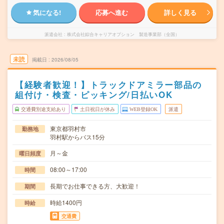
気になる!
応募へ進む
詳しく見る
派遣会社
株式会社綜合キャリアオプション 製造事業部（全国）
未読
掲載日
2026/08/05
【経験者歓迎！】トラックドアミラー部品の
組付け・検査・ピッキング/日払いOK
交通費別途支給あり
土日祝日が休み
WEB登録OK
派遣
東京都羽村市
勤務地
羽村駅からバス15分
月～金
曜日頻度
08:00～17:00
時間
長期でお仕事できる方、大歓迎！
期間
時給1400円
時給
交通費