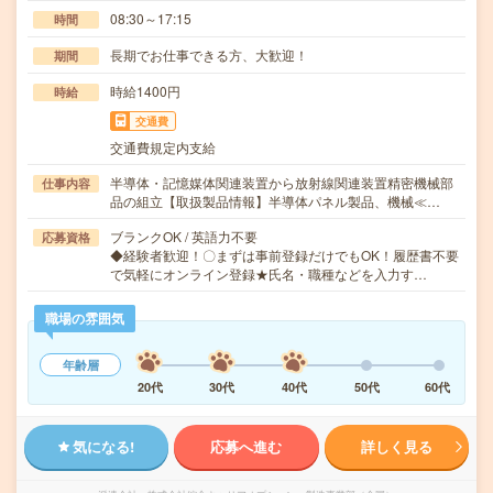
08:30～17:15
時間
長期でお仕事できる方、大歓迎！
期間
時給1400円
時給
交通費
交通費規定内支給
半導体・記憶媒体関連装置から放射線関連装置精密機械部
仕事内容
品の組立【取扱製品情報】半導体パネル製品、機械≪…
ブランクOK / 英語力不要
応募資格
◆経験者歓迎！〇まずは事前登録だけでもOK！履歴書不要
で気軽にオンライン登録★氏名・職種などを入力す…
職場の雰囲気
年齢層
20代
30代
40代
50代
60代
気になる!
応募へ進む
詳しく見る