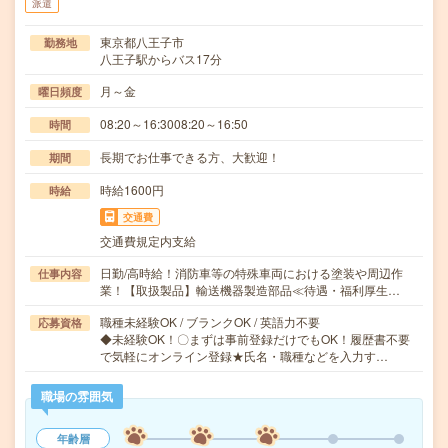
派遣
東京都八王子市
勤務地
八王子駅からバス17分
月～金
曜日頻度
08:20～16:3008:20～16:50
時間
長期でお仕事できる方、大歓迎！
期間
時給1600円
時給
交通費
交通費規定内支給
日勤/高時給！消防車等の特殊車両における塗装や周辺作
仕事内容
業！【取扱製品】輸送機器製造部品≪待遇・福利厚生…
職種未経験OK / ブランクOK / 英語力不要
応募資格
◆未経験OK！〇まずは事前登録だけでもOK！履歴書不要
で気軽にオンライン登録★氏名・職種などを入力す…
職場の雰囲気
年齢層