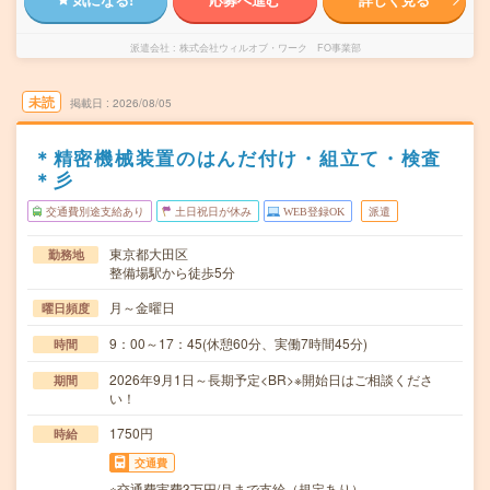
派遣会社
株式会社ウィルオブ・ワーク FO事業部
未読
掲載日
2026/08/05
＊精密機械装置のはんだ付け・組立て・検査
＊彡
交通費別途支給あり
土日祝日が休み
WEB登録OK
派遣
東京都大田区
勤務地
整備場駅から徒歩5分
月～金曜日
曜日頻度
9：00～17：45(休憩60分、実働7時間45分)
時間
2026年9月1日～長期予定<BR>※開始日はご相談くださ
期間
い！
1750円
時給
交通費
※交通費実費3万円/月まで支給（規定あり）