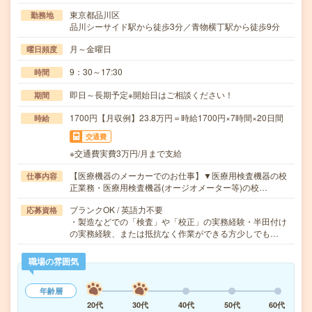
東京都品川区
勤務地
品川シーサイド駅から徒歩3分／青物横丁駅から徒歩9分
月～金曜日
曜日頻度
9：30～17:30
時間
即日～長期予定※開始日はご相談ください！
期間
1700円【月収例】23.8万円＝時給1700円×7時間×20日間
時給
交通費
※交通費実費3万円/月まで支給
【医療機器のメーカーでのお仕事】▼医療用検査機器の校
仕事内容
正業務・医療用検査機器(オージオメーター等)の校…
ブランクOK / 英語力不要
応募資格
・製造などでの「検査」や「校正」の実務経験・半田付け
の実務経験、または抵抗なく作業ができる方少しでも…
職場の雰囲気
年齢層
20代
30代
40代
50代
60代