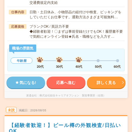
交通費規定内支給
日勤・土日休み、小物部品の組付けや検査、ピッキングを
仕事内容
していただくお仕事です。通勤方法さまざま可能無料…
ブランクOK / 英語力不要
応募資格
◆経験者歓迎！〇まずは事前登録だけでもOK！履歴書不要
で気軽にオンライン登録★氏名・職種などを入力す…
職場の雰囲気
年齢層
20代
30代
40代
50代
60代
気になる!
応募へ進む
詳しく見る
派遣会社
株式会社綜合キャリアオプション 製造事業部（全国）
未読
掲載日
2026/08/05
【経験者歓迎！】ビール樽の外観検査/日払い
OK