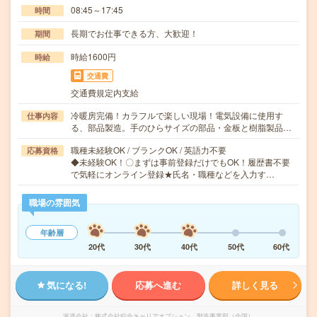
08:45～17:45
時間
長期でお仕事できる方、大歓迎！
期間
時給1600円
時給
交通費
交通費規定内支給
冷暖房完備！カラフルで楽しい現場！電気設備に使用す
仕事内容
る、部品製造。手のひらサイズの部品・金板と樹脂製品…
職種未経験OK / ブランクOK / 英語力不要
応募資格
◆未経験OK！〇まずは事前登録だけでもOK！履歴書不要
で気軽にオンライン登録★氏名・職種などを入力す…
職場の雰囲気
年齢層
20代
30代
40代
50代
60代
気になる!
応募へ進む
詳しく見る
派遣会社
株式会社綜合キャリアオプション 製造事業部（全国）