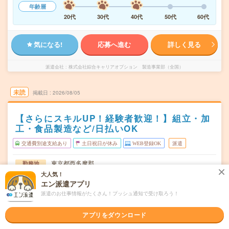
年齢層
20代
30代
40代
50代
60代
気になる!
応募へ進む
詳しく見る
派遣会社
株式会社綜合キャリアオプション 製造事業部（全国）
未読
掲載日
2026/08/05
【さらにスキルUP！経験者歓迎！】組立・加
工・食品製造など/日払いOK
交通費別途支給あり
土日祝日が休み
WEB登録OK
派遣
東京都西多摩郡
勤務地
箱根ケ崎駅から車10分
大人気！
エン派遣アプリ
月～金
曜日頻度
派遣のお仕事情報がたくさん！プッシュ通知で受け取ろう！
08:15～17:20
時間
アプリをダウンロード
長期でお仕事できる方、大歓迎！
期間