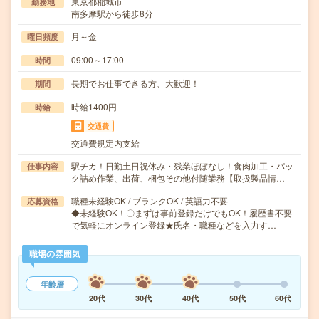
東京都稲城市
勤務地
南多摩駅から徒歩8分
月～金
曜日頻度
09:00～17:00
時間
長期でお仕事できる方、大歓迎！
期間
時給1400円
時給
交通費
交通費規定内支給
駅チカ！日勤土日祝休み・残業ほぼなし！食肉加工・パッ
仕事内容
ク詰め作業、出荷、梱包その他付随業務【取扱製品情…
職種未経験OK / ブランクOK / 英語力不要
応募資格
◆未経験OK！〇まずは事前登録だけでもOK！履歴書不要
で気軽にオンライン登録★氏名・職種などを入力す…
職場の雰囲気
年齢層
20代
30代
40代
50代
60代