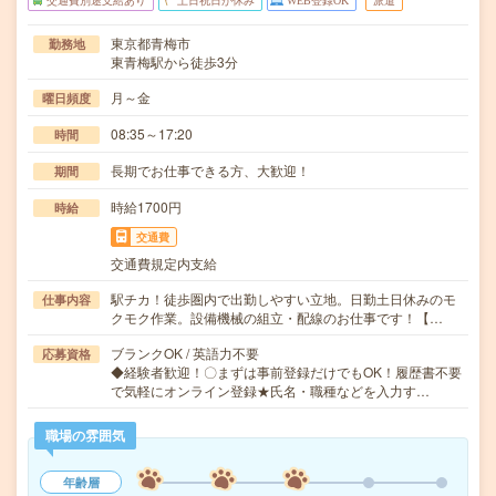
交通費別途支給あり
土日祝日が休み
WEB登録OK
派遣
東京都青梅市
勤務地
東青梅駅から徒歩3分
月～金
曜日頻度
08:35～17:20
時間
長期でお仕事できる方、大歓迎！
期間
時給1700円
時給
交通費
交通費規定内支給
駅チカ！徒歩圏内で出勤しやすい立地。日勤土日休みのモ
仕事内容
クモク作業。設備機械の組立・配線のお仕事です！【…
ブランクOK / 英語力不要
応募資格
◆経験者歓迎！〇まずは事前登録だけでもOK！履歴書不要
で気軽にオンライン登録★氏名・職種などを入力す…
職場の雰囲気
年齢層