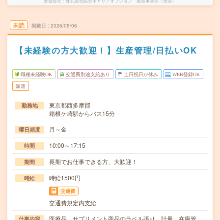
派遣会社
株式会社綜合キャリアオプション 製造事業部（全国）
未読
掲載日
2026/08/06
【未経験の方大歓迎！】生産管理/日払いOK
職種未経験OK
交通費別途支給あり
土日祝日が休み
WEB登録OK
派遣
東京都西多摩郡
勤務地
箱根ケ崎駅からバス15分
月～金
曜日頻度
10:00～17:15
時間
長期でお仕事できる方、大歓迎！
期間
時給1500円
時給
交通費
交通費規定内支給
医療品、サプリメント商品のラベル張り、計量、在庫管
仕事内容