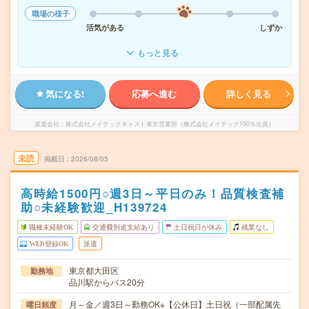
職場の様子
活気がある
しずか
もっと見る
気になる!
応募へ進む
詳しく見る
派遣会社
株式会社メイテックキャスト東京営業所（株式会社メイテック100％出資）
未読
掲載日
2026/08/05
高時給1500円○週3日～平日のみ！品質検査補
助○未経験歓迎_H139724
職種未経験OK
交通費別途支給あり
土日祝日が休み
残業なし
WEB登録OK
派遣
東京都大田区
勤務地
品川駅からバス20分
月～金／週3日～勤務OK※【公休日】土日祝（一部配属先
曜日頻度