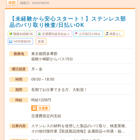
未読
掲載日
2026/08/05
【未経験から安心スタート！】ステンレス部
品のバリ取り検査/日払いOK
職種未経験OK
交通費別途支給あり
土日祝日が休み
残業なし
WEB登録OK
派遣
東京都西多摩郡
勤務地
箱根ケ崎駅からバス15分
月～金
曜日頻度
09:00～18:00
時間
長期でお仕事できる方、大歓迎！
期間
時給1226円
時給
交通費
交通費規定内支給
ステンレスの材料を使用した製品のバリ取り、検査業務、
仕事内容
その他付随作業【取扱製品情報】金属部品≪待遇・福…