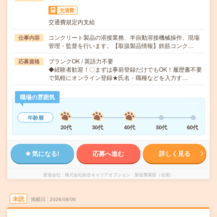
交通費
交通費規定内支給
コンクリート製品の溶接業務、半自動溶接機械操作、現場
仕事内容
管理・監督を行います。【取扱製品情報】鉄筋コンク…
ブランクOK / 英語力不要
応募資格
◆経験者歓迎！〇まずは事前登録だけでもOK！履歴書不要
で気軽にオンライン登録★氏名・職種などを入力す…
職場の雰囲気
年齢層
20代
30代
40代
50代
60代
気になる!
応募へ進む
詳しく見る
派遣会社
株式会社綜合キャリアオプション 製造事業部（全国）
未読
掲載日
2026/08/06