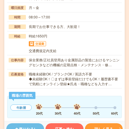
月～金
曜日頻度
08:00～17:00
時間
長期でお仕事できる方、大歓迎！
期間
時給1650円
時給
交通費
交通費規定内支給
保全業務/正社員登用あり金属部品の製造におけるマシニン
仕事内容
グセンタなどの機械の定期点検・メンテナンス・修…
職種未経験OK / ブランクOK / 英語力不要
応募資格
◆未経験OK！〇まずは事前登録だけでもOK！履歴書不要
で気軽にオンライン登録★氏名・職種などを入力す…
職場の雰囲気
年齢層
20代
30代
40代
50代
60代
気になる!
応募へ進む
詳しく見る