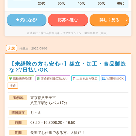
20代
30代
40代
50代
60代
気になる!
応募へ進む
詳しく見る
派遣会社
株式会社綜合キャリアオプション 製造事業部（全国）
未読
掲載日
2026/08/06
【未経験の方も安心○】組立・加工・食品製造
など/日払いOK
職種未経験OK
交通費別途支給あり
土日祝日が休み
WEB登録OK
派遣
東京都八王子市
勤務地
八王子駅からバス17分
月～金
曜日頻度
08:20～16:3008:20～16:50
時間
長期でお仕事できる方、大歓迎！
期間