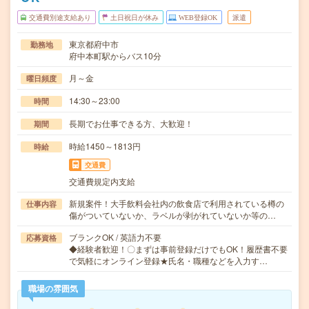
交通費別途支給あり
土日祝日が休み
WEB登録OK
派遣
東京都府中市
勤務地
府中本町駅からバス10分
月～金
曜日頻度
14:30～23:00
時間
長期でお仕事できる方、大歓迎！
期間
時給1450～1813円
時給
交通費
交通費規定内支給
新規案件！大手飲料会社内の飲食店で利用されている樽の
仕事内容
傷がついていないか、ラベルが剥がれていないか等の…
ブランクOK / 英語力不要
応募資格
◆経験者歓迎！〇まずは事前登録だけでもOK！履歴書不要
で気軽にオンライン登録★氏名・職種などを入力す…
職場の雰囲気