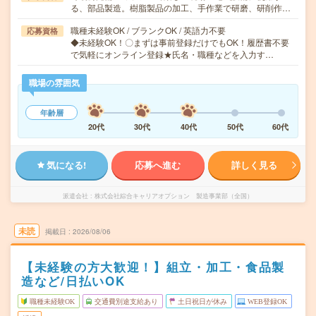
る、部品製造。樹脂製品の加工、手作業で研磨、研削作…
職種未経験OK / ブランクOK / 英語力不要
応募資格
◆未経験OK！〇まずは事前登録だけでもOK！履歴書不要
で気軽にオンライン登録★氏名・職種などを入力す…
職場の雰囲気
年齢層
20代
30代
40代
50代
60代
気になる!
応募へ進む
詳しく見る
派遣会社
株式会社綜合キャリアオプション 製造事業部（全国）
未読
掲載日
2026/08/06
【未経験の方大歓迎！】組立・加工・食品製
造など/日払いOK
職種未経験OK
交通費別途支給あり
土日祝日が休み
WEB登録OK