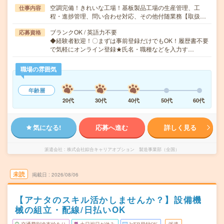
空調完備！きれいな工場！基板製品工場の生産管理、工
仕事内容
程・進捗管理、問い合わせ対応、その他付随業務【取扱…
ブランクOK / 英語力不要
応募資格
◆経験者歓迎！〇まずは事前登録だけでもOK！履歴書不要
で気軽にオンライン登録★氏名・職種などを入力す…
職場の雰囲気
年齢層
20代
30代
40代
50代
60代
気になる!
応募へ進む
詳しく見る
派遣会社
株式会社綜合キャリアオプション 製造事業部（全国）
未読
掲載日
2026/08/06
【アナタのスキル活かしませんか？】設備機
械の組立・配線/日払いOK