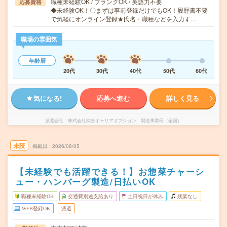
職種未経験OK / ブランクOK / 英語力不要
応募資格
◆未経験OK！〇まずは事前登録だけでもOK！履歴書不要
で気軽にオンライン登録★氏名・職種などを入力す…
職場の雰囲気
年齢層
20代
30代
40代
50代
60代
気になる!
応募へ進む
詳しく見る
派遣会社
株式会社綜合キャリアオプション 製造事業部（全国）
未読
掲載日
2026/08/05
【未経験でも活躍できる！】お惣菜チャーシ
ュー・ハンバーグ製造/日払いOK
職種未経験OK
交通費別途支給あり
土日祝日が休み
残業なし
WEB登録OK
派遣