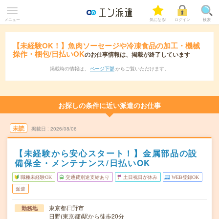
メニュー
気になる!
ログイン
検索
【未経験OK！】魚肉ソーセージや冷凍食品の加工・機械
操作・梱包/日払いOK
のお仕事情報は、掲載が終了しています
掲載時の情報は、
ページ下部
からご覧いただけます。
お探しの条件に近い派遣のお仕事
未読
掲載日
2026/08/06
【未経験から安心スタート！】金属部品の設
備保全・メンテナンス/日払いOK
職種未経験OK
交通費別途支給あり
土日祝日が休み
WEB登録OK
派遣
東京都日野市
勤務地
日野(東京都)駅から徒歩20分