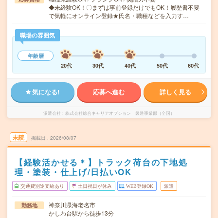
◆未経験OK！〇まずは事前登録だけでもOK！履歴書不要
で気軽にオンライン登録★氏名・職種などを入力す…
職場の雰囲気
年齢層
20代
30代
40代
50代
60代
気になる!
応募へ進む
詳しく見る
派遣会社
株式会社綜合キャリアオプション 製造事業部（全国）
未読
掲載日
2026/08/07
【経験活かせる＊】トラック荷台の下地処
理・塗装・仕上げ/日払いOK
交通費別途支給あり
土日祝日が休み
WEB登録OK
派遣
神奈川県海老名市
勤務地
かしわ台駅から徒歩13分