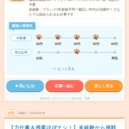
不要
未経験・ブランクOK資格不問！幅広い年代が活躍中！どな
たでも始められるお仕事です
職場の雰囲気
年齢層
20代
30代
40代
50代
60代
男女比率
女性
男性
もっと見る
気になる!
応募へ進む
詳しく見る
派遣会社
UTエージェント株式会社 関東
未読
掲載日
2026/08/08
【力仕事＆残業ほぼナシ！】未経験から挑戦