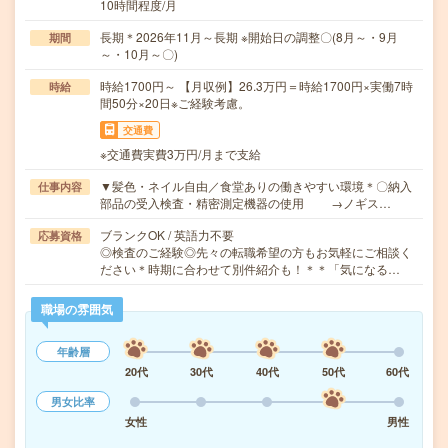
10時間程度/月
長期＊2026年11月～長期 ※開始日の調整〇(8月～・9月
期間
～・10月～〇)
時給1700円～ 【月収例】26.3万円＝時給1700円×実働7時
時給
間50分×20日※ご経験考慮。
交通費
※交通費実費3万円/月まで支給
▼髪色・ネイル自由／食堂ありの働きやすい環境＊〇納入
仕事内容
部品の受入検査・精密測定機器の使用 →ノギス…
ブランクOK / 英語力不要
応募資格
◎検査のご経験◎先々の転職希望の方もお気軽にご相談く
ださい＊時期に合わせて別件紹介も！＊＊「気になる…
職場の雰囲気
年齢層
20代
30代
40代
50代
60代
男女比率
女性
男性