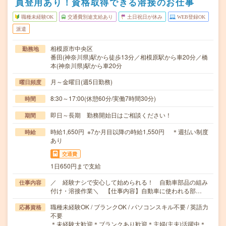
員登用あり！資格取得できる溶接のお仕事
職種未経験OK
交通費別途支給あり
土日祝日が休み
WEB登録OK
派遣
相模原市中央区
勤務地
番田(神奈川県)駅から徒歩13分／相模原駅から車20分／橋
本(神奈川県)駅から車20分
月～金曜日(週5日勤務)
曜日頻度
8:30～17:00(休憩60分/実働7時間30分)
時間
即日～長期 勤務開始日はご相談ください！
期間
時給1,650円 ※7か月目以降の時給1,550円 ＊週払い制度
時給
あり
交通費
1日650円まで支給
／ 経験ナシで安心して始められる！ 自動車部品の組み
仕事内容
付け・溶接作業＼ 【仕事内容】自動車に使われる部…
職種未経験OK / ブランクOK / パソコンスキル不要 / 英語力
応募資格
不要
＊未経験大歓迎＊ブランクあり歓迎＊主婦(主夫)活躍中＊