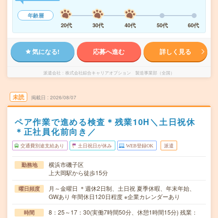
年齢層
20代
30代
40代
50代
60代
気になる!
応募へ進む
詳しく見る
派遣会社
株式会社綜合キャリアオプション 製造事業部（全国）
未読
掲載日
2026/08/07
ペア作業で進める検査＊残業10H＼土日祝休
＊正社員化前向き／
交通費別途支給あり
土日祝日が休み
WEB登録OK
派遣
横浜市磯子区
勤務地
上大岡駅から徒歩15分
月～金曜日 ＊週休2日制、土日祝 夏季休暇、年末年始、
曜日頻度
GWあり 年間休日120日程度 ※企業カレンダーあり
8：25～17：30(実働7時間50分、休憩1時間15分) 残業：
時間