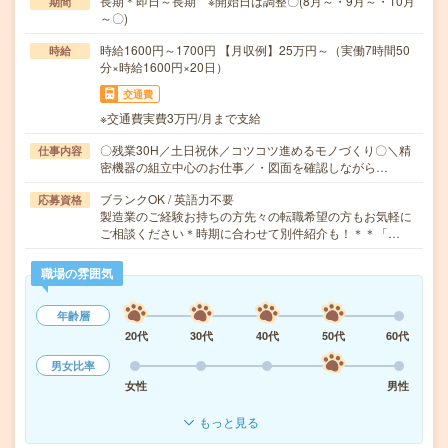
長期＊即日～長期 ※開始日は調整〇(8月～・9月～・10月
期間
～〇)
時給1600円～1700円 【月収例】25万円～（実働7時間50
時給
分×時給1600円×20日）
交通費
※交通費実費3万円/月まで支給
〇残業30H／土日祝休／コツコツ進めるモノづくり〇＼精
仕事内容
密機器の組立中心のお仕事／・図面を確認しながら…
ブランクOK / 英語力不要
応募資格
製造業のご経験お持ちの方先々の転職希望の方もお気軽に
ご相談ください＊時期に合わせて別件紹介も！＊＊「…
職場の雰囲気
年齢層
20代
30代
40代
50代
60代
男女比率
女性
男性
もっと見る