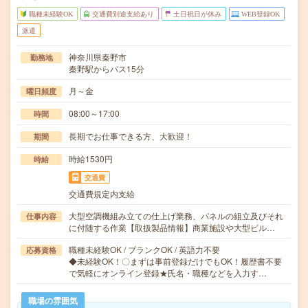
職種未経験OK
交通費別途支給あり
土日祝日が休み
WEB登録OK
派遣
神奈川県秦野市
勤務地
秦野駅からバス15分
月～金
曜日頻度
08:00～17:00
時間
長期でお仕事できる方、大歓迎！
期間
時給1530円
時給
交通費
交通費規定内支給
大型空調機組み立ての仕上げ業務、パネルの組立及びそれ
仕事内容
に付随する作業【取扱製品情報】商業施設や大型ビル…
職種未経験OK / ブランクOK / 英語力不要
応募資格
◆未経験OK！〇まずは事前登録だけでもOK！履歴書不要
で気軽にオンライン登録★氏名・職種などを入力す…
職場の雰囲気