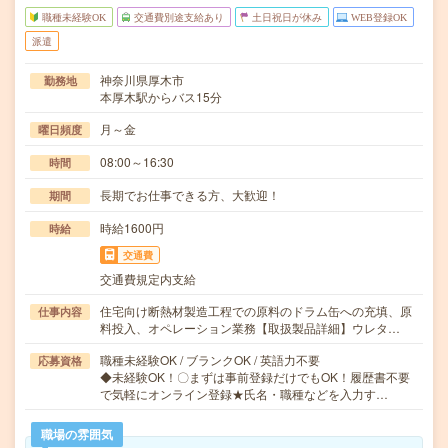
職種未経験OK
交通費別途支給あり
土日祝日が休み
WEB登録OK
派遣
神奈川県厚木市
勤務地
本厚木駅からバス15分
月～金
曜日頻度
08:00～16:30
時間
長期でお仕事できる方、大歓迎！
期間
時給1600円
時給
交通費
交通費規定内支給
住宅向け断熱材製造工程での原料のドラム缶への充填、原
仕事内容
料投入、オペレーション業務【取扱製品詳細】ウレタ…
職種未経験OK / ブランクOK / 英語力不要
応募資格
◆未経験OK！〇まずは事前登録だけでもOK！履歴書不要
で気軽にオンライン登録★氏名・職種などを入力す…
職場の雰囲気