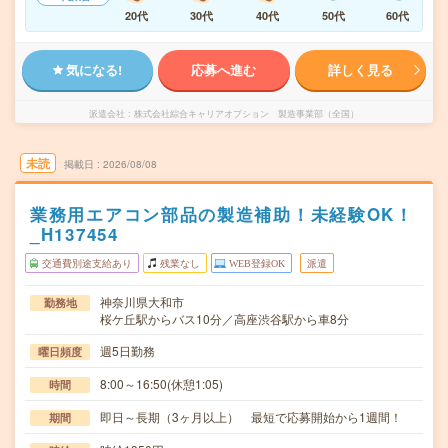
20代
30代
40代
50代
60代
気になる!
応募へ進む
詳しく見る
派遣会社
株式会社綜合キャリアオプション 製造事業部（全国）
未読
掲載日
2026/08/08
業務用エアコン部品の製造補助！未経験OK！
_H137454
交通費別途支給あり
残業なし
WEB登録OK
派遣
神奈川県大和市
勤務地
桜ケ丘駅からバス10分／高座渋谷駅から車8分
週5日勤務
曜日頻度
8:00～16:50(休憩1:05)
時間
即日～長期（3ヶ月以上） 最短で応募開始から1週間！
期間