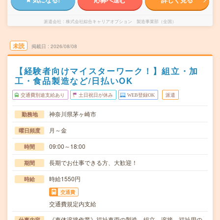
派遣会社
株式会社綜合キャリアオプション 製造事業部（全国）
未読
掲載日
2026/08/08
【経験者向けマイスターワーク！】組立・加
工・食品製造など/日払いOK
交通費別途支給あり
土日祝日が休み
WEB登録OK
派遣
神奈川県茅ヶ崎市
勤務地
月～金
曜日頻度
09:00～18:00
時間
長期でお仕事できる方、大歓迎！
期間
時給1550円
時給
交通費
交通費規定内支給
《車体溶接作業》福祉車両の製造、組立、溶接。福祉用の
仕事内容