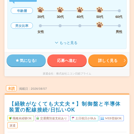
年齢層
20代
30代
40代
50代
60代
男女比率
女性
男性
もっと見る
気になる!
応募へ進む
詳しく見る
派遣会社
株式会社ニコン日総プライム
未読
掲載日
2026/08/07
【経験がなくても大丈夫＊】制御盤と半導体
装置の配線接続/日払いOK
職種未経験OK
交通費別途支給あり
土日祝日が休み
WEB登録OK
派遣