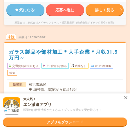
気になる!
応募へ進む
詳しく見る
派遣会社
株式会社メイテックキャスト横浜営業所（株式会社メイテック100％出資）
未読
掲載日
2026/08/07
ガラス製品や部材加工＊大手企業＊月収31.5
万円～
交通費別途支給あり
土日祝日が休み
残業なし
WEB登録OK
派遣
横浜市緑区
勤務地
中山(神奈川県)駅から徒歩18分
月～金曜日 ＊完全週休2日制、土日祝日お休み 年末年始・
曜日頻度
大人気！
夏季・GW休暇等あり ※企業カレンダーあり
エン派遣アプリ
派遣のお仕事情報がたくさん！プッシュ通知で受け取ろう！
8：20～17：05(休憩50分/実働7時間50分) ※残業は月30時
時間
間
アプリをダウンロード
長期＊即日～長期 ※開始日は調整〇(8月～・9月～・10月
期間