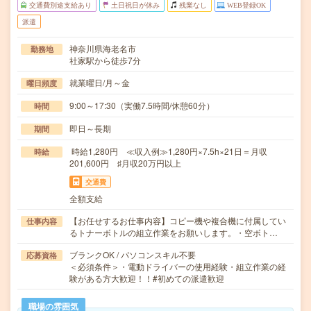
交通費別途支給あり
土日祝日が休み
残業なし
WEB登録OK
派遣
神奈川県海老名市
勤務地
社家駅から徒歩7分
就業曜日/月～金
曜日頻度
9:00～17:30（実働7.5時間/休憩60分）
時間
即日～長期
期間
時給1,280円 ≪収入例≫1,280円×7.5h×21日＝月収
時給
201,600円 ♯月収20万円以上
交通費
全額支給
【お任せするお仕事内容】コピー機や複合機に付属してい
仕事内容
るトナーボトルの組立作業をお願いします。・空ボト…
ブランクOK / パソコンスキル不要
応募資格
＜必須条件＞・電動ドライバーの使用経験・組立作業の経
験がある方大歓迎！！#初めての派遣歓迎
職場の雰囲気