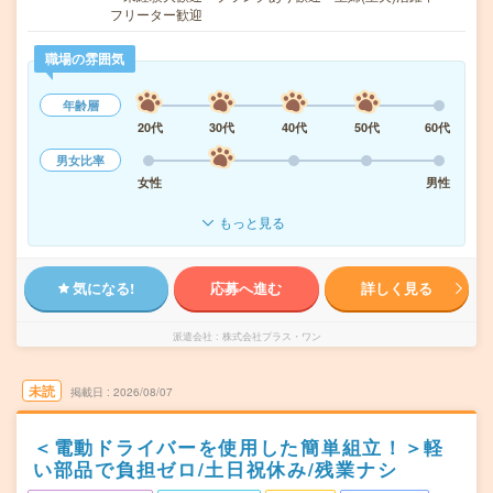
フリーター歓迎
職場の雰囲気
年齢層
20代
30代
40代
50代
60代
男女比率
女性
男性
もっと見る
気になる!
応募へ進む
詳しく見る
派遣会社
株式会社プラス・ワン
未読
掲載日
2026/08/07
＜電動ドライバーを使用した簡単組立！＞軽
い部品で負担ゼロ/土日祝休み/残業ナシ