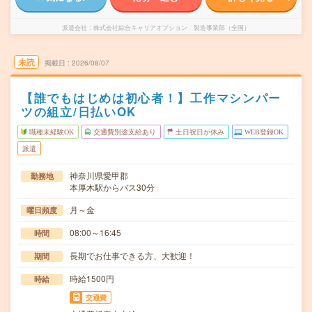
派遣会社
株式会社綜合キャリアオプション 製造事業部（全国）
未読
掲載日
2026/08/07
【誰でもはじめは初心者！】工作マシンパー
ツの組立/日払いOK
職種未経験OK
交通費別途支給あり
土日祝日が休み
WEB登録OK
派遣
神奈川県愛甲郡
勤務地
本厚木駅からバス30分
月～金
曜日頻度
08:00～16:45
時間
長期でお仕事できる方、大歓迎！
期間
時給1500円
時給
交通費