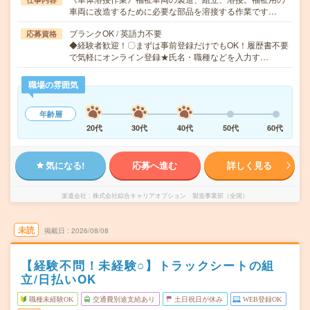
車両に改造するために必要な部品を溶接する作業です…
ブランクOK / 英語力不要
応募資格
◆経験者歓迎！〇まずは事前登録だけでもOK！履歴書不要
で気軽にオンライン登録★氏名・職種などを入力す…
職場の雰囲気
年齢層
20代
30代
40代
50代
60代
気になる!
応募へ進む
詳しく見る
派遣会社
株式会社綜合キャリアオプション 製造事業部（全国）
未読
掲載日
2026/08/08
【経験不問！未経験○】トラックシートの組
立/日払いOK
職種未経験OK
交通費別途支給あり
土日祝日が休み
WEB登録OK