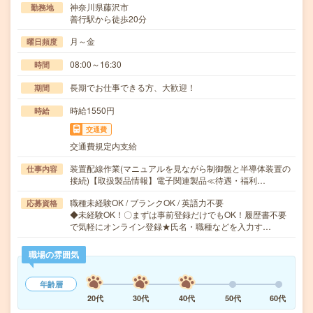
神奈川県藤沢市
勤務地
善行駅から徒歩20分
月～金
曜日頻度
08:00～16:30
時間
長期でお仕事できる方、大歓迎！
期間
時給1550円
時給
交通費
交通費規定内支給
装置配線作業(マニュアルを見ながら制御盤と半導体装置の
仕事内容
接続)【取扱製品情報】電子関連製品≪待遇・福利…
職種未経験OK / ブランクOK / 英語力不要
応募資格
◆未経験OK！〇まずは事前登録だけでもOK！履歴書不要
で気軽にオンライン登録★氏名・職種などを入力す…
職場の雰囲気
年齢層
20代
30代
40代
50代
60代