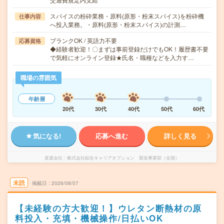
スパイスの粉砕業務・原料(原形・粉末スパイス)を粉砕機
仕事内容
へ投入業務。・原料(原形・粉末スパイス)の計測…
ブランクOK / 英語力不要
応募資格
◆経験者歓迎！〇まずは事前登録だけでもOK！履歴書不要
で気軽にオンライン登録★氏名・職種などを入力す…
職場の雰囲気
年齢層
20代
30代
40代
50代
60代
気になる!
応募へ進む
詳しく見る
派遣会社
株式会社綜合キャリアオプション 製造事業部（全国）
未読
掲載日
2026/08/07
【未経験の方大歓迎！】ウレタン断熱材の原
料投入・充填・機械操作/日払いOK