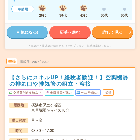
年齢層
20代
30代
40代
50代
60代
気になる!
応募へ進む
詳しく見る
派遣会社
株式会社綜合キャリアオプション 製造事業部（全国）
未読
掲載日
2026/08/07
【さらにスキルUP！経験者歓迎！】空調機器
の排気口や排気管の組立・溶接
交通費別途支給あり
土日祝日が休み
WEB登録OK
派遣
横浜市保土ヶ谷区
勤務地
東戸塚駅からバス10分
月～金
曜日頻度
08:30～17:30
時間