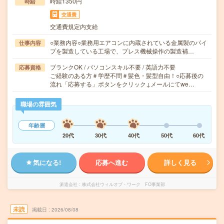
時給1350円
時給
交通費
交通費規定内支給
○業務内容○業務用エアコンに内蔵されている金属製のパイ
仕事内容
プを製造している工場で、プレス機械操作の製造補…
ブランクOK / パソコンスキル不要 / 英語力不要
応募資格
ご経験のある方＃学歴不問＃髪色・髪型自由！○応募後の
流れ「応募する」ボタンをクリック↓メールにてwe…
職場の雰囲気
年齢層
20代
30代
40代
50代
60代
気になる!
応募へ進む
詳しく見る
派遣会社
株式会社ウィルオブ・ワーク FO事業部
未読
掲載日
2026/08/08