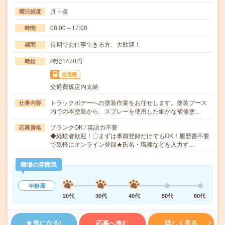
月～金
曜日頻度
08:00～17:00
時間
長期でお仕事できる方、大歓迎！
期間
時給1470円
時給
交通費
交通費規定内支給
トラックボデーへの塗装作業をお任せします。塗装ブース
仕事内容
内での本塗装から、スプレーを使用した細かな補修塗…
ブランクOK / 英語力不要
応募資格
◆経験者歓迎！〇まずは事前登録だけでもOK！履歴書不要
で気軽にオンライン登録★氏名・職種などを入力す…
職場の雰囲気
年齢層
20代
30代
40代
50代
60代
気になる!
応募へ進む
詳しく見る