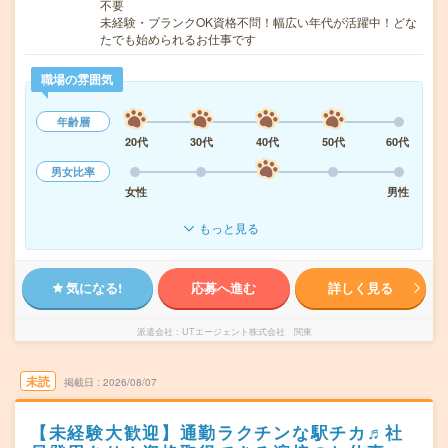
不要
未経験・ブランクOK資格不問！幅広い年代が活躍中！どな
たでも始められるお仕事です
職場の雰囲気
年齢層
20代
30代
40代
50代
60代
男女比率
女性
男性
もっと見る
気になる!
応募へ進む
詳しく見る
派遣会社
UTエージェント株式会社 関東
未読
掲載日
2026/08/07
【未経験大歓迎】通勤ラクチンな駅チカ♬社