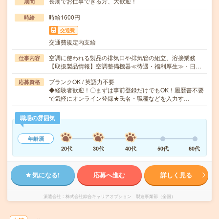
長期でお仕事できる方、大歓迎！
期間
時給1600円
時給
交通費
交通費規定内支給
空調に使われる製品の排気口や排気管の組立、溶接業務
仕事内容
【取扱製品情報】空調整備機器≪待遇・福利厚生≫・日…
ブランクOK / 英語力不要
応募資格
◆経験者歓迎！〇まずは事前登録だけでもOK！履歴書不要
で気軽にオンライン登録★氏名・職種などを入力す…
職場の雰囲気
年齢層
20代
30代
40代
50代
60代
気になる!
応募へ進む
詳しく見る
派遣会社
株式会社綜合キャリアオプション 製造事業部（全国）