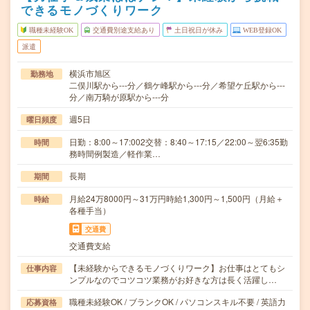
できるモノづくりワーク
職種未経験OK
交通費別途支給あり
土日祝日が休み
WEB登録OK
派遣
横浜市旭区
勤務地
二俣川駅から---分／鶴ケ峰駅から---分／希望ケ丘駅から---
分／南万騎が原駅から---分
週5日
曜日頻度
日勤：8:00～17:002交替：8:40～17:15／22:00～翌6:35勤
時間
務時間例製造／軽作業…
長期
期間
月給24万8000円～31万円時給1,300円～1,500円（月給＋
時給
各種手当）
交通費
交通費支給
【未経験からできるモノづくりワーク】お仕事はとてもシ
仕事内容
ンプルなのでコツコツ業務がお好きな方は長く活躍し…
職種未経験OK / ブランクOK / パソコンスキル不要 / 英語力
応募資格