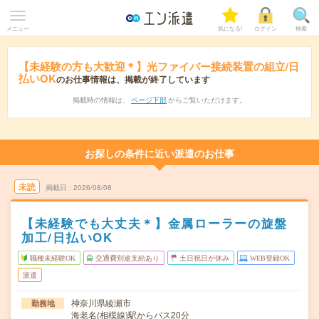
メニュー
気になる!
ログイン
検索
【未経験の方も大歓迎＊】光ファイバー接続装置の組立/日
払いOK
のお仕事情報は、掲載が終了しています
掲載時の情報は、
ページ下部
からご覧いただけます。
お探しの条件に近い派遣のお仕事
未読
掲載日
2026/08/08
【未経験でも大丈夫＊】金属ローラーの旋盤
加工/日払いOK
職種未経験OK
交通費別途支給あり
土日祝日が休み
WEB登録OK
派遣
神奈川県綾瀬市
勤務地
海老名(相模線)駅からバス20分