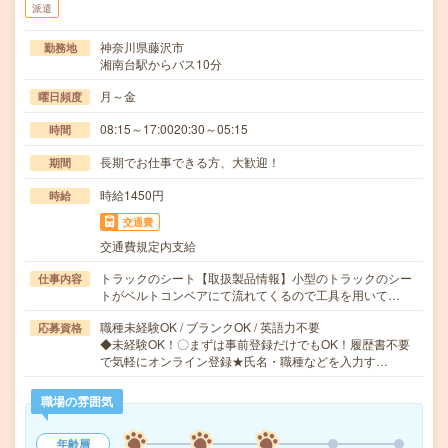
派遣
神奈川県藤沢市
勤務地
湘南台駅からバス10分
月～金
曜日頻度
08:15～17:0020:30～05:15
時間
長期でお仕事できる方、大歓迎！
期間
時給1450円
時給
交通費
交通費規定内支給
トラックのシート【取扱製品情報】小型のトラックのシー
仕事内容
トがベルトコンベアにて流れてくるので工具を用いて…
職種未経験OK / ブランクOK / 英語力不要
応募資格
◆未経験OK！〇まずは事前登録だけでもOK！履歴書不要
で気軽にオンライン登録★氏名・職種などを入力す…
職場の雰囲気
年齢層