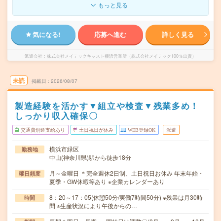
もっと見る
気になる!
応募へ進む
詳しく見る
派遣会社
株式会社メイテックキャスト横浜営業所（株式会社メイテック100％出資）
未読
掲載日
2026/08/07
製造経験を活かす▼組立や検査▼残業多め！
しっかり収入確保〇
交通費別途支給あり
土日祝日が休み
WEB登録OK
派遣
横浜市緑区
勤務地
中山(神奈川県)駅から徒歩18分
月～金曜日 ＊完全週休2日制、土日祝日お休み 年末年始・
曜日頻度
夏季・GW休暇等あり ※企業カレンダーあり
8：20～17：05(休憩50分/実働7時間50分) ※残業は月30時
時間
間 ※生産状況により午後からの…