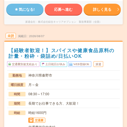
気になる!
応募へ進む
詳しく見る
派遣会社
株式会社綜合キャリアオプション 製造事業部（全国）
未読
掲載日
2026/08/07
【経験者歓迎！】スパイスや健康食品原料の
計量・粉砕・袋詰め/日払いOK
交通費別途支給あり
土日祝日が休み
WEB登録OK
派遣
神奈川県秦野市
勤務地
月～金
曜日頻度
08:30～17:00
時間
長期でお仕事できる方、大歓迎！
期間
時給1600円
時給
交通費
交通費規定内支給