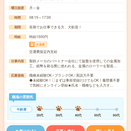
月～金
曜日頻度
08:15～17:00
時間
長期でお仕事できる方、大歓迎！
期間
時給1500円
時給
交通費
交通費規定内支給
製鉄メーカのパートナー会社にて旋盤を使用しての金属加
仕事内容
工。紙幣を刷る際に使われる、金属のローラーを製造…
職種未経験OK / ブランクOK / 英語力不要
応募資格
◆未経験OK！〇まずは事前登録だけでもOK！履歴書不要
で気軽にオンライン登録★氏名・職種などを入力す…
職場の雰囲気
年齢層
20代
30代
40代
50代
60代
気になる!
応募へ進む
詳しく見る