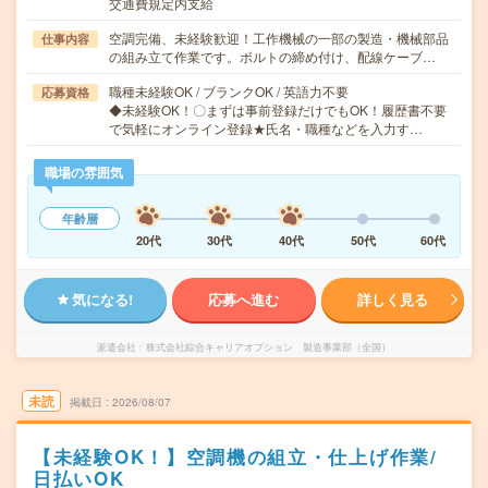
交通費規定内支給
空調完備、未経験歓迎！工作機械の一部の製造・機械部品
仕事内容
の組み立て作業です。ボルトの締め付け、配線ケーブ…
職種未経験OK / ブランクOK / 英語力不要
応募資格
◆未経験OK！〇まずは事前登録だけでもOK！履歴書不要
で気軽にオンライン登録★氏名・職種などを入力す…
職場の雰囲気
年齢層
20代
30代
40代
50代
60代
気になる!
応募へ進む
詳しく見る
派遣会社
株式会社綜合キャリアオプション 製造事業部（全国）
未読
掲載日
2026/08/07
【未経験OK！】空調機の組立・仕上げ作業/
日払いOK