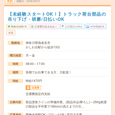
未読
掲載日
2026/08/07
【未経験スタートOK！】トラック荷台部品の
吊り下げ・研磨/日払いOK
職種未経験OK
交通費別途支給あり
土日祝日が休み
WEB登録OK
派遣
神奈川県海老名市
勤務地
かしわ台駅から徒歩13分
月～金
曜日頻度
08:00～17:00
時間
長期でお仕事できる方、大歓迎！
期間
時給1470円
時給
交通費
交通費規定内支給
部品塗装ラインの準備作業。(部品吊込/降ろし)～25Kg程度
仕事内容
の部品を手作業で180cmの高さまでの引…
職種未経験OK / ブランクOK / 英語力不要
応募資格