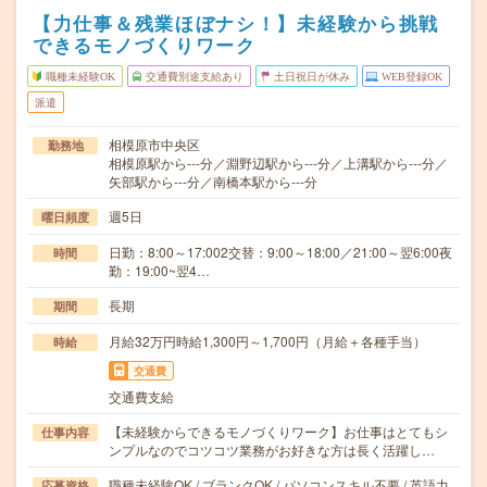
【力仕事＆残業ほぼナシ！】未経験から挑戦
できるモノづくりワーク
職種未経験OK
交通費別途支給あり
土日祝日が休み
WEB登録OK
派遣
相模原市中央区
勤務地
相模原駅から---分／淵野辺駅から---分／上溝駅から---分／
矢部駅から---分／南橋本駅から---分
週5日
曜日頻度
日勤：8:00～17:002交替：9:00～18:00／21:00～翌6:00夜
時間
勤：19:00~翌4…
長期
期間
月給32万円時給1,300円～1,700円（月給＋各種手当）
時給
交通費
交通費支給
【未経験からできるモノづくりワーク】お仕事はとてもシ
仕事内容
ンプルなのでコツコツ業務がお好きな方は長く活躍し…
職種未経験OK / ブランクOK / パソコンスキル不要 / 英語力
応募資格