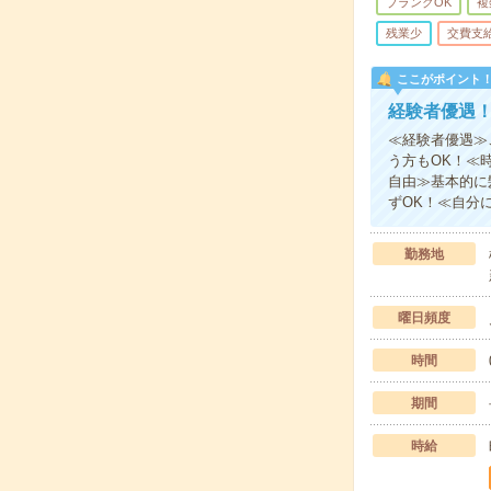
ブランクOK
複
残業少
交費支
ここがポイント
経験者優遇
≪経験者優遇≫
う方もOK！≪
自由≫基本的に
ずOK！≪自分
勤務地
曜日頻度
時間
期間
時給