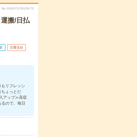
No.SGSIY5159159-T3
運搬/日払
多
交費支給
体もリフレッシ
はちょっとだ
入アップ≫高収
あるので、毎日