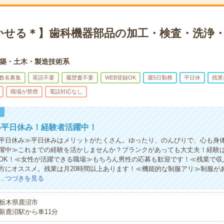
かせる＊】歯科機器部品の加工・検査・洗浄・
築・土木・製造技術系
数名募集
英語不要
履歴書不要
WEB登録OK
週5日勤務
平日休
残業
職場が禁煙
電話対応なし
！
い平日休み！経験者活躍中！
平日休み≫平日休みはメリットがたくさん。ゆったり、のんびりで、心も身
躍中≫これまでの経験を活かしませんか？ブランクがあっても大丈夫！経験
OK！≪女性が活躍できる職場≫もちろん男性の応募も歓迎です！≪残業で収
方にオススメ。残業は月20時間以上あります！≪機能的な制服アリ≫制服が
…
つづきを見る
栃木県鹿沼市
新鹿沼駅から車11分