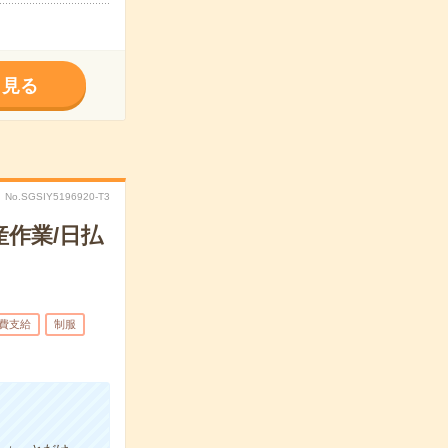
く見る
No.SGSIY5196920-T3
作業/日払
費支給
制服