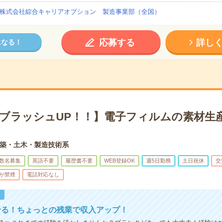
株式会社綜合キャリアオプション 製造事業部（全国）
応募する
詳し
になる！
×ブラッシュUP！！】電子フィルムの素材生産
築・土木・製造技術系
数名募集
英語不要
履歴書不要
WEB登録OK
週5日勤務
土日祝休
交
が禁煙
電話対応なし
！
せる！ちょっとの残業で収入アップ！