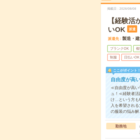
掲載日
2026/08/08
【経験活
いOK
派遣
製造・建
派遣先
ブランクOK
複
制服
日払いOK
ここがポイント
自由度が高
≪自由度が高い
ュ！≪経験者活
け…という方も
入を希望される
の服装の悩み解
勤務地