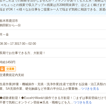
る≫これまでの経験を活かしませんか？ブランクがあっても大丈夫！経験は
！≪ちょっとの残業で収入アップ≫残業は月20時間未満で、ほどよく稼げま
悩まずOK！≪様々なお仕事をご提案≫一人で悩まず気軽に相談できる、派遣
栃木県鹿沼市
鶴田駅から---分
月～金
08:30～17:3017:00～02:00
長期でお仕事できる方、大歓迎！
時給1450円
交通費
交通費規定内支給
生産作業(秤量・機械操作・充填・洗浄作業)生産で使用する設備・治工具類
業、SA充填作業、硬化触媒など作業の半分以上が重量物…
つづきを見る
◆経験者歓迎！◆ExcelやWordの操作できる方歓迎！〇まずは事前登録だけ
不要で気軽にオンライン登録★氏名・職種などを入…
つづきを見る