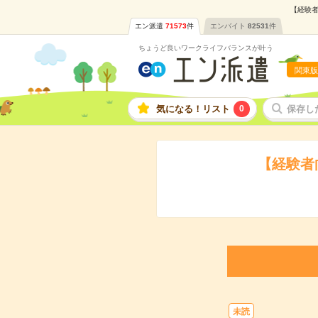
【経験者
エン派遣
71573
件
エンバイト
82531
件
ちょうど良いワークライフバランスが叶う
関東版
気になる！リスト
0
保存し
【経験者
未読