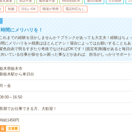
数名募集
英語不要
履歴書不要
WEB登録OK
週5日勤務
土日祝休
1
給
制服
日払いOK
職場が禁煙
電話対応なし
！
！時間にメリハリを！
これまでの経験を活かしませんか？ブランクがあっても大丈夫！経験はちょ
時間にメリハリを≫残業はほとんどナシ！場合によってはお願いすることもあ
髪色自由で明るすぎたり奇抜でなければOKです！(規定有)制服があると毎日
に向いている仕事が探せる≫困った事などがあれば、担当がしっかりサポート
栃木県栃木市
新栃木駅から車15分
月～金
08:00～16:50
長期でお仕事できる方、大歓迎！
時給1450円
交通費