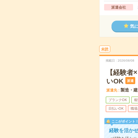
派遣会社
気
未読
掲載日
2026/08/08
【経験者
いOK
派遣
製造・建
派遣先
ブランクOK
複
日払いOK
職場
ここがポイント
経験を活か