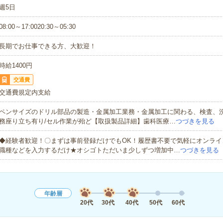
週5日
08:00～17:0020:30～05:30
長期でお仕事できる方、大歓迎！
時給1400円
交通費
交通費規定内支給
ペンサイズのドリル部品の製造・金属加工業務・金属加工に関わる、検査、
務座り立ち有り/セル作業が殆ど【取扱製品詳細】歯科医療…
つづきを見る
◆経験者歓迎！〇まずは事前登録だけでもOK！履歴書不要で気軽にオンライ
職種などを入力するだけ★オシゴトただいま少しずつ増加中…
つづきを見る
年齢層
20代
30代
40代
50代
60代