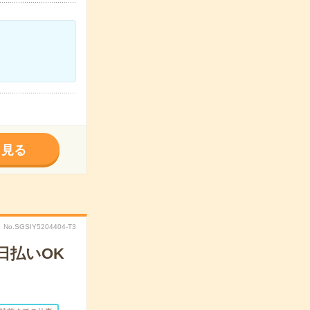
く見る
No.SGSIY5204404-T3
日払いOK