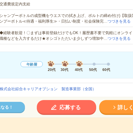
交通費規定内支給
シャンプーボトルの成型機をウエスでの拭き上げ、ボルトの締め付け)【取扱
ンプーボトル≪待遇・福利厚生≫・日払い制度・社会保険完…
つづきを見る
◆経験者歓迎！〇まずは事前登録だけでもOK！履歴書不要で気軽にオンライ
職種などを入力するだけ★オシゴトただいま少しずつ増加中…
つづきを見る
年齢層
20代
30代
40代
50代
60代
株式会社綜合キャリアオプション 製造事業部（全国）
応募する
詳し
になる！