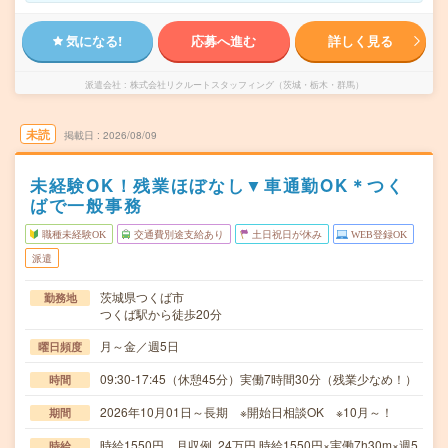
気になる!
応募へ進む
詳しく見る
派遣会社
株式会社リクルートスタッフィング（茨城・栃木・群馬）
未読
掲載日
2026/08/09
未経験OK！残業ほぼなし▼車通勤OK＊つく
ばで一般事務
職種未経験OK
交通費別途支給あり
土日祝日が休み
WEB登録OK
派遣
茨城県つくば市
勤務地
つくば駅から徒歩20分
月～金／週5日
曜日頻度
09:30-17:45（休憩45分）実働7時間30分（残業少なめ！）
時間
2026年10月01日～長期 ※開始日相談OK ※10月～！
期間
時給1550円 月収例 24万円 時給1550円×実働7h30m×週5
時給