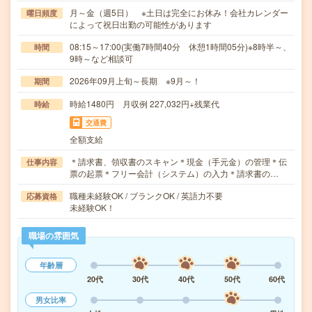
月～金（週5日） ※土日は完全にお休み！会社カレンダー
曜日頻度
によって祝日出勤の可能性があります
08:15～17:00(実働7時間40分 休憩1時間05分)※8時半～、
時間
9時～など相談可
2026年09月上旬～長期 ※9月～！
期間
時給1480円 月収例 227,032円+残業代
時給
交通費
全額支給
＊請求書、領収書のスキャン＊現金（手元金）の管理＊伝
仕事内容
票の起票＊フリー会計（システム）の入力＊請求書の…
職種未経験OK / ブランクOK / 英語力不要
応募資格
未経験OK！
職場の雰囲気
年齢層
20代
30代
40代
50代
60代
男女比率