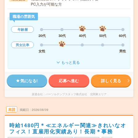
PC入力が可能な方
職場の雰囲気
年齢層
20代
30代
40代
50代
60代
男女比率
女性
男性
もっと見る
気になる!
応募へ進む
詳しく見る
派遣会社
パーソルテンプスタッフ株式会社 北関東エリア
未読
掲載日
2026/08/09
時給1480円＊≪エネルギー関連≫きれいなオ
フィス！直雇用化実績あり！長期＊事務