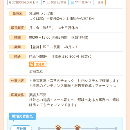
交通費別途支給あり
土日祝日が休み
WEB登録OK
派遣
茨城県つくば市
勤務地
つくば駅から徒歩2分／土浦駅から車18分
月～金（週5日） ※土日祝休み！
曜日頻度
09:00～18:00(実働8時間 休憩1時間)
時間
【急募】即日～長期 ※8月～！
期間
時給1480円 月収例 236,800円+残業代
時給
交通費
全額支給
＊発電状況・異常のチェック：社内システムで確認します
仕事内容
＊故障のメンテナンス依頼＊報告書作成：フォーマッ…
英語力不要
応募資格
社外との電話・メール応対のご経験のある方事務のご経験
は浅くてもチャレンジできます
職場の雰囲気
年齢層