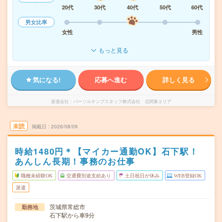
20代
30代
40代
50代
60代
男女比率
女性
男性
もっと見る
気になる!
応募へ進む
詳しく見る
派遣会社
パーソルテンプスタッフ株式会社 北関東エリア
未読
掲載日
2026/08/09
時給1480円＊【マイカー通勤OK】石下駅！
あんしん長期！事務のお仕事
職種未経験OK
交通費別途支給あり
土日祝日が休み
WEB登録OK
派遣
茨城県常総市
勤務地
石下駅から車9分