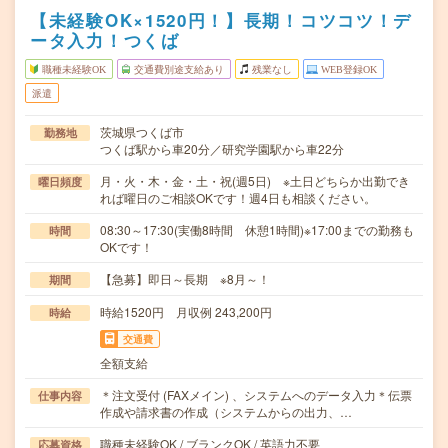
【未経験OK×1520円！】長期！コツコツ！デ
ータ入力！つくば
職種未経験OK
交通費別途支給あり
残業なし
WEB登録OK
派遣
茨城県つくば市
勤務地
つくば駅から車20分／研究学園駅から車22分
月・火・木・金・土・祝(週5日) ※土日どちらか出勤でき
曜日頻度
れば曜日のご相談OKです！週4日も相談ください。
08:30～17:30(実働8時間 休憩1時間)※17:00までの勤務も
時間
OKです！
【急募】即日～長期 ※8月～！
期間
時給1520円 月収例 243,200円
時給
交通費
全額支給
＊注文受付 (FAXメイン) 、システムへのデータ入力＊伝票
仕事内容
作成や請求書の作成（システムからの出力、…
職種未経験OK / ブランクOK / 英語力不要
応募資格