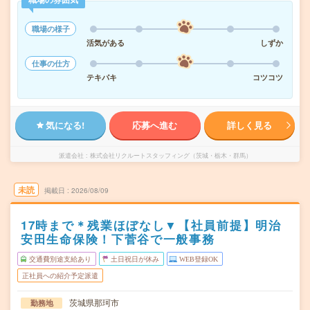
職場の様子
活気がある
しずか
仕事の仕方
テキパキ
コツコツ
気になる!
応募へ進む
詳しく見る
派遣会社
株式会社リクルートスタッフィング（茨城・栃木・群馬）
未読
掲載日
2026/08/09
17時まで＊残業ほぼなし▼【社員前提】明治
安田生命保険！下菅谷で一般事務
交通費別途支給あり
土日祝日が休み
WEB登録OK
正社員への紹介予定派遣
茨城県那珂市
勤務地