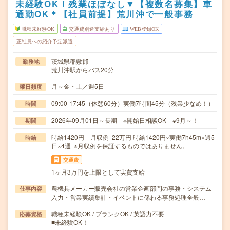
未経験OK！残業ほぼなし▼【複数名募集】車
通勤OK＊【社員前提】荒川沖で一般事務
職種未経験OK
交通費別途支給あり
WEB登録OK
正社員への紹介予定派遣
茨城県稲敷郡
勤務地
荒川沖駅からバス20分
月～金・土／週5日
曜日頻度
09:00-17:45（休憩60分）実働7時間45分（残業少なめ！）
時間
2026年09月01日～長期 ※開始日相談OK ※9月～！
期間
時給1420円 月収例 22万円 時給1420円×実働7h45m×週5
時給
日×4週 ※月収例を保証するものではありません。
交通費
1ヶ月3万円を上限として実費支給
農機具メーカー販売会社の営業企画部門の事務・システム
仕事内容
入力・営業実績集計・イベントに係わる事務処理全般…
職種未経験OK / ブランクOK / 英語力不要
応募資格
■未経験OK！