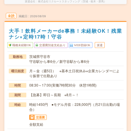
派遣会社
株式会社リクルートスタッフィング（茨城・栃木・群馬）
未読
掲載日
2026/08/09
大手！飲料メーカーde事務！未経験OK！残業
ナシ×定時17時！守谷
職種未経験OK
交通費別途支給あり
WEB登録OK
派遣
茨城県守谷市
勤務地
守谷駅から車6分／新守谷駅から車6分
月～金（週5日） ※基本土日祝休み※企業カレンダーによ
曜日頻度
り振替で出勤あり
08:30～17:00(実働7時間30分 休憩1時間)
時間
【急募】即日～長期 ※8月～！
期間
時給1450円 ●モデル月収：228,000円（月21日出勤の場
時給
合）
交通費
全額支給