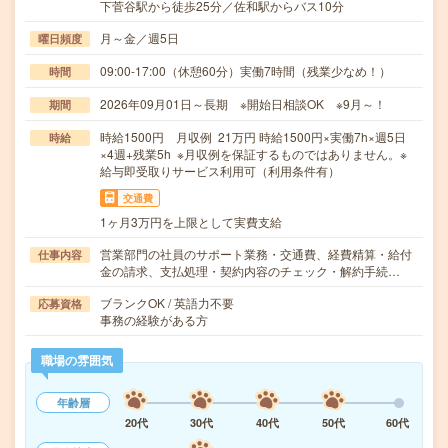
下菅谷駅から徒歩25分／佐和駅からバス10分
月～金／週5日
曜日頻度
09:00-17:00（休憩60分）実働7時間（残業少なめ！）
時間
2026年09月01日～長期 ※開始日相談OK ※9月～！
期間
時給1500円 月収例 21万円 時給1500円×実働7h×週5日
時給
×4週+残業5h ※月収例を保証するものではありません。※
給与即受取りサービス利用可（利用条件有）
交通費
1ヶ月3万円を上限として実費支給
営業部門の社員のサポート業務・交通費、経費精算・給付
仕事内容
金の請求、支払処理・契約内容のチェック・解約手続…
ブランクOK / 英語力不要
応募資格
事務の経験がある方
職場の雰囲気
年齢層
20代
30代
40代
50代
60代