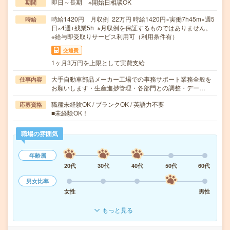
即日～長期 ※開始日相談OK
期間
時給1420円 月収例 22万円 時給1420円×実働7h45m×週5
時給
日×4週+残業5h ※月収例を保証するものではありません。
※給与即受取りサービス利用可（利用条件有）
交通費
1ヶ月3万円を上限として実費支給
大手自動車部品メーカー工場での事務サポート業務全般を
仕事内容
お願いします・生産進捗管理・各部門との調整・デー…
職種未経験OK / ブランクOK / 英語力不要
応募資格
■未経験OK！
職場の雰囲気
年齢層
20代
30代
40代
50代
60代
男女比率
女性
男性
もっと見る