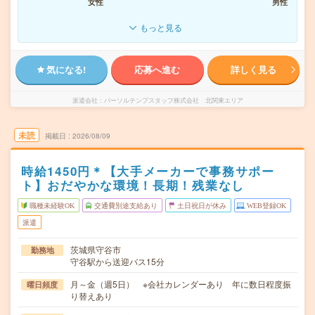
女性
男性
もっと見る
気になる!
応募へ進む
詳しく見る
派遣会社
パーソルテンプスタッフ株式会社 北関東エリア
未読
掲載日
2026/08/09
時給1450円＊【大手メーカーで事務サポー
ト】おだやかな環境！長期！残業なし
職種未経験OK
交通費別途支給あり
土日祝日が休み
WEB登録OK
派遣
茨城県守谷市
勤務地
守谷駅から送迎バス15分
月～金（週5日） ※会社カレンダーあり 年に数日程度振
曜日頻度
り替えあり