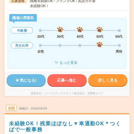
職種未経験OK / ブランクOK / 英語力不要
応募資格
未経験OK！
職場の雰囲気
年齢層
20代
30代
40代
50代
60代
男女比率
女性
男性
もっと見る
気になる!
応募へ進む
詳しく見る
派遣会社
パーソルテンプスタッフ株式会社 北関東エリア
未読
掲載日
2026/08/09
未経験OK！残業ほぼなし▼車通勤OK＊つく
ばで一般事務