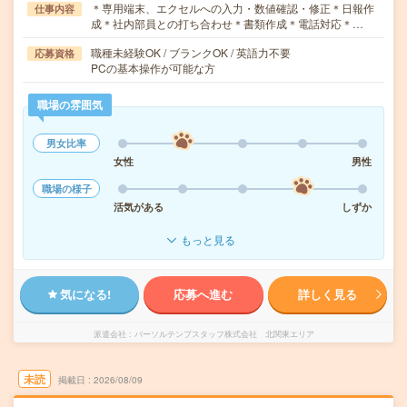
＊専用端末、エクセルへの入力・数値確認・修正＊日報作
仕事内容
成＊社内部員との打ち合わせ＊書類作成＊電話対応＊…
職種未経験OK / ブランクOK / 英語力不要
応募資格
PCの基本操作が可能な方
職場の雰囲気
男女比率
女性
男性
職場の様子
活気がある
しずか
もっと見る
気になる!
応募へ進む
詳しく見る
派遣会社
パーソルテンプスタッフ株式会社 北関東エリア
未読
掲載日
2026/08/09