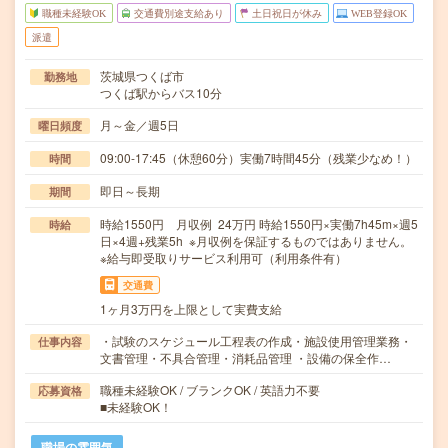
職種未経験OK
交通費別途支給あり
土日祝日が休み
WEB登録OK
派遣
茨城県つくば市
勤務地
つくば駅からバス10分
月～金／週5日
曜日頻度
09:00-17:45（休憩60分）実働7時間45分（残業少なめ！）
時間
即日～長期
期間
時給1550円 月収例 24万円 時給1550円×実働7h45m×週5
時給
日×4週+残業5h ※月収例を保証するものではありません。
※給与即受取りサービス利用可（利用条件有）
交通費
1ヶ月3万円を上限として実費支給
・試験のスケジュール工程表の作成・施設使用管理業務・
仕事内容
文書管理・不具合管理・消耗品管理 ・設備の保全作…
職種未経験OK / ブランクOK / 英語力不要
応募資格
■未経験OK！
職場の雰囲気