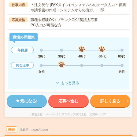
＊注文受付 (FAXメイン) ⇒システムへのデータ入力＊伝票
仕事内容
や請求書の作成（システムからの出力、一部…
職種未経験OK / ブランクOK / 英語力不要
応募資格
PC入力が可能な方
職場の雰囲気
年齢層
20代
30代
40代
50代
60代
男女比率
女性
男性
もっと見る
気になる!
応募へ進む
詳しく見る
派遣会社
パーソルテンプスタッフ株式会社 北関東エリア
未読
掲載日
2026/08/09