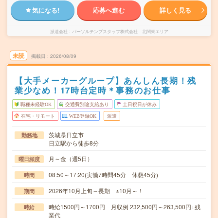
気になる!
応募へ進む
詳しく見る
派遣会社
パーソルテンプスタッフ株式会社 北関東エリア
未読
掲載日
2026/08/09
【大手メーカーグループ】あんしん長期！残
業少なめ！17時台定時＊事務のお仕事
職種未経験OK
交通費別途支給あり
土日祝日が休み
在宅・リモート
WEB登録OK
派遣
茨城県日立市
勤務地
日立駅から徒歩8分
月～金（週5日）
曜日頻度
08:50～17:20(実働7時間45分 休憩45分)
時間
2026年10月上旬～長期 ※10月～！
期間
時給1500円～1700円 月収例 232,500円～263,500円+残
時給
業代