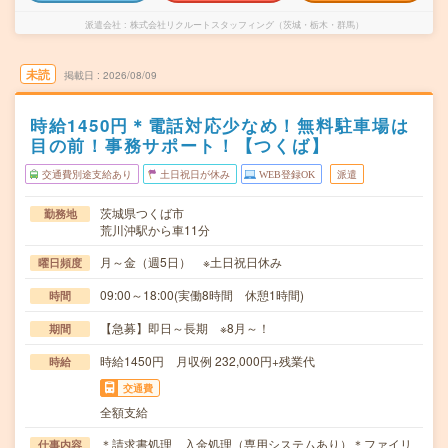
派遣会社
株式会社リクルートスタッフィング（茨城・栃木・群馬）
未読
掲載日
2026/08/09
時給1450円＊電話対応少なめ！無料駐車場は
目の前！事務サポート！【つくば】
交通費別途支給あり
土日祝日が休み
WEB登録OK
派遣
茨城県つくば市
勤務地
荒川沖駅から車11分
月～金（週5日） ※土日祝日休み
曜日頻度
09:00～18:00(実働8時間 休憩1時間)
時間
【急募】即日～長期 ※8月～！
期間
時給1450円 月収例 232,000円+残業代
時給
交通費
全額支給
＊請求書処理、入金処理（専用システムあり）＊ファイリ
仕事内容