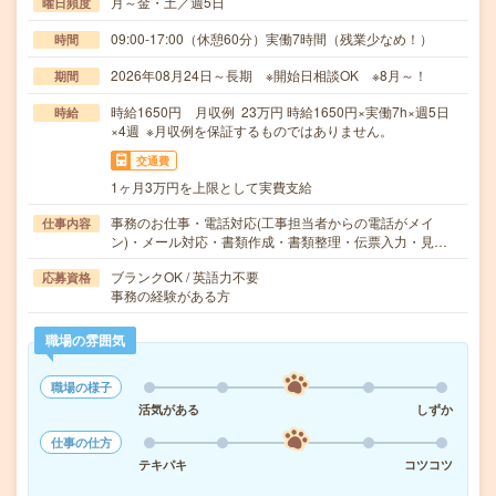
月～金・土／週5日
曜日頻度
09:00-17:00（休憩60分）実働7時間（残業少なめ！）
時間
2026年08月24日～長期 ※開始日相談OK ※8月～！
期間
時給1650円 月収例 23万円 時給1650円×実働7h×週5日
時給
×4週 ※月収例を保証するものではありません。
交通費
1ヶ月3万円を上限として実費支給
事務のお仕事・電話対応(工事担当者からの電話がメイ
仕事内容
ン)・メール対応・書類作成・書類整理・伝票入力・見…
ブランクOK / 英語力不要
応募資格
事務の経験がある方
職場の雰囲気
職場の様子
活気がある
しずか
仕事の仕方
テキパキ
コツコツ