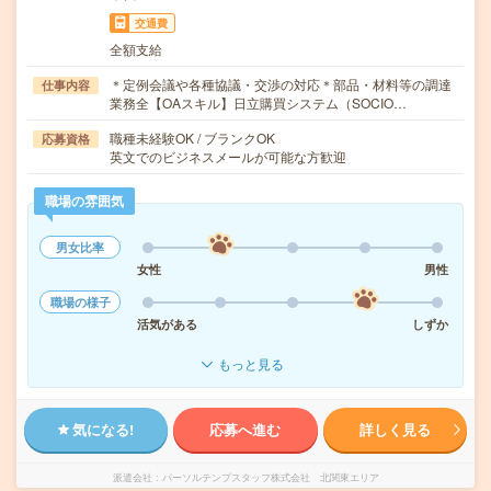
交通費
全額支給
＊定例会議や各種協議・交渉の対応＊部品・材料等の調達
仕事内容
業務全【OAスキル】日立購買システム（SOCIO…
職種未経験OK / ブランクOK
応募資格
英文でのビジネスメールが可能な方歓迎
職場の雰囲気
男女比率
女性
男性
職場の様子
活気がある
しずか
もっと見る
気になる!
応募へ進む
詳しく見る
派遣会社
パーソルテンプスタッフ株式会社 北関東エリア