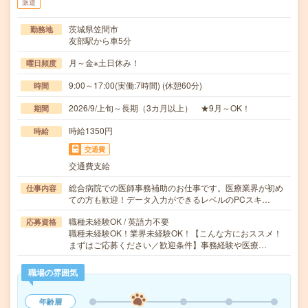
派遣
茨城県笠間市
勤務地
友部駅から車5分
月～金※土日休み！
曜日頻度
9:00～17:00(実働:7時間) (休憩60分)
時間
2026/9/上旬～長期（3カ月以上） ★9月～OK！
期間
時給1350円
時給
交通費
交通費支給
総合病院での医師事務補助のお仕事です。医療業界が初め
仕事内容
ての方も歓迎！データ入力ができるレベルのPCスキ…
職種未経験OK / 英語力不要
応募資格
職種未経験OK！業界未経験OK！【こんな方におススメ！
まずはご応募ください／歓迎条件】事務経験や医療…
職場の雰囲気
年齢層