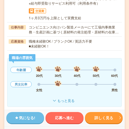
※給与即受取りサービス利用可（利用条件有）
交通費
1ヶ月3万円を上限として実費支給
コンビニエンス向けパン製造メーカーにて工場内事務業
仕事内容
務・生産計画に基づく原材料の発注処理・原材料の在庫…
職種未経験OK / ブランクOK / 英語力不要
応募資格
■未経験OK！
職場の雰囲気
年齢層
20代
30代
40代
50代
60代
男女比率
女性
男性
もっと見る
気になる!
応募へ進む
詳しく見る