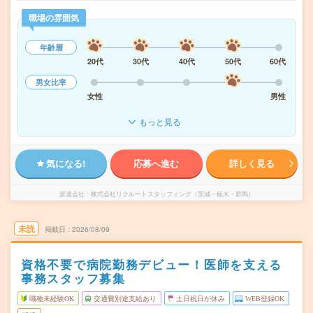
職場の雰囲気
年齢層
20代
30代
40代
50代
60代
男女比率
女性
男性
もっと見る
気になる!
応募へ進む
詳しく見る
派遣会社
株式会社リクルートスタッフィング（茨城・栃木・群馬）
未読
掲載日
2026/08/09
資格不要で病院勤務デビュー！医師を支える
事務スタッフ募集
職種未経験OK
交通費別途支給あり
土日祝日が休み
WEB登録OK