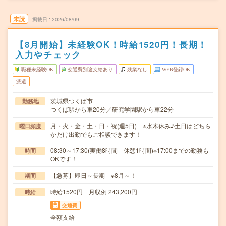
未読
掲載日
2026/08/09
【8月開始】未経験OK！時給1520円！長期！
入力やチェック
職種未経験OK
交通費別途支給あり
残業なし
WEB登録OK
派遣
茨城県つくば市
勤務地
つくば駅から車20分／研究学園駅から車22分
月・火・金・土・日・祝(週5日) ※水木休み♪土日はどちら
曜日頻度
かだけ出勤でもご相談できます！
08:30～17:30(実働8時間 休憩1時間)※17:00までの勤務も
時間
OKです！
【急募】即日～長期 ※8月～！
期間
時給1520円 月収例 243,200円
時給
交通費
全額支給