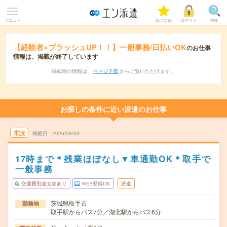
メニュー
気になる!
ログイン
検索
【経験者×ブラッシュUP！！】一般事務/日払いOK
のお仕事
情報は、掲載が終了しています
掲載時の情報は、
ページ下部
からご覧いただけます。
お探しの条件に近い派遣のお仕事
未読
掲載日
2026/08/09
17時まで＊残業ほぼなし▼車通勤OK＊取手で
一般事務
交通費別途支給あり
WEB登録OK
派遣
茨城県取手市
勤務地
取手駅からバス7分／湖北駅からバス6分