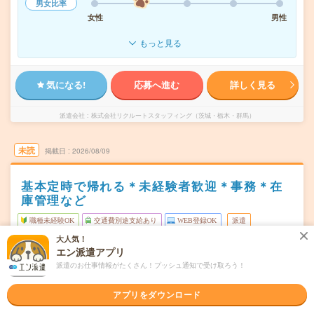
男女比率
女性
男性
もっと見る
気になる!
応募へ進む
詳しく見る
派遣会社
株式会社リクルートスタッフィング（茨城・栃木・群馬）
未読
掲載日
2026/08/09
基本定時で帰れる＊未経験者歓迎＊事務＊在
庫管理など
職種未経験OK
交通費別途支給あり
WEB登録OK
派遣
大人気！
茨城県土浦市
勤務地
エン派遣アプリ
神立駅から車7分
派遣のお仕事情報がたくさん！プッシュ通知で受け取ろう！
月～金・土・祝 ※日曜＋1日の週休2日制。
曜日頻度
アプリをダウンロード
7:00～19:00 ※表記のうち実働8時間（休憩60分）の勤務
時間