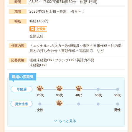
08:30～17:00(実働7時間30分 休憩1時間)
時間
2026年09月上旬～長期 ※9月～！
期間
時給1450円
時給
交通費
全額支給
＊エクセルへの入力＊数値確認・修正＊日報作成＊社内部
仕事内容
員との打ち合わせ＊書類作成＊電話対応 など
職種未経験OK / ブランクOK / 英語力不要
応募資格
未経験OK！
職場の雰囲気
年齢層
20代
30代
40代
50代
60代
男女比率
女性
男性
もっと見る