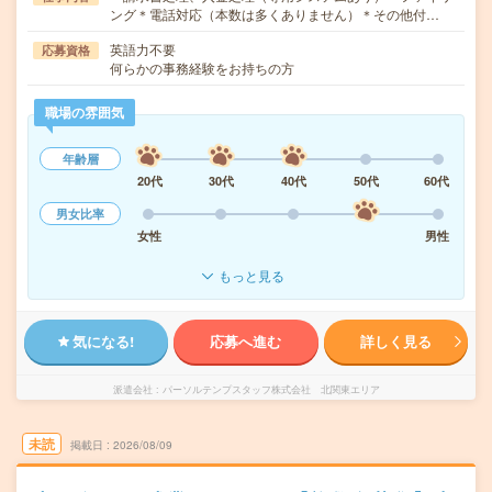
ング＊電話対応（本数は多くありません）＊その他付…
英語力不要
応募資格
何らかの事務経験をお持ちの方
職場の雰囲気
年齢層
20代
30代
40代
50代
60代
男女比率
女性
男性
もっと見る
気になる!
応募へ進む
詳しく見る
派遣会社
パーソルテンプスタッフ株式会社 北関東エリア
未読
掲載日
2026/08/09