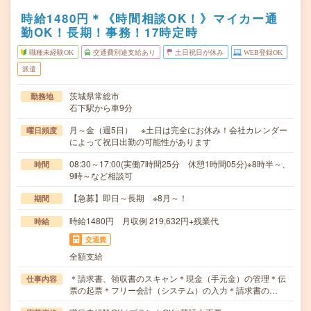
時給1480円＊《時間相談OK！》マイカー通
勤OK！長期！事務！17時定時
職種未経験OK
交通費別途支給あり
土日祝日が休み
WEB登録OK
派遣
茨城県常総市
勤務地
石下駅から車9分
月～金（週5日） ※土日は完全にお休み！会社カレンダー
曜日頻度
によって祝日出勤の可能性があります
08:30～17:00(実働7時間25分 休憩1時間05分)※8時半～、
時間
9時～など相談可
【急募】即日～長期 ※8月～！
期間
時給1480円 月収例 219,632円+残業代
時給
交通費
全額支給
＊請求書、領収書のスキャン＊現金（手元金）の管理＊伝
仕事内容
票の起票＊フリー会計（システム）の入力＊請求書の…