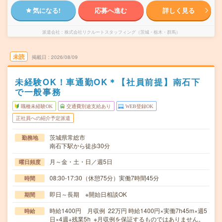
気になる!
応募へ進む
詳しく見る
派遣会社
株式会社リクルートスタッフィング（茨城・栃木・群馬）
未読
掲載日
2026/08/09
未経験OK！車通勤OK＊【社員前提】南石下
で一般事務
職種未経験OK
交通費別途支給あり
WEB登録OK
正社員への紹介予定派遣
茨城県常総市
勤務地
南石下駅から徒歩30分
月～金・土・日／週5日
曜日頻度
08:30-17:30（休憩75分）実働7時間45分
時間
即日～長期 ※開始日相談OK
期間
時給1400円 月収例 22万円 時給1400円×実働7h45m×週5
時給
日×4週+残業5h ※月収例を保証するものではありません。