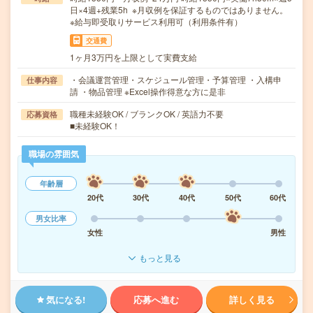
日×4週+残業5h ※月収例を保証するものではありません。
※給与即受取りサービス利用可（利用条件有）
交通費
1ヶ月3万円を上限として実費支給
・会議運営管理・スケジュール管理・予算管理 ・入構申
仕事内容
請 ・物品管理 ※Excel操作得意な方に是非
職種未経験OK / ブランクOK / 英語力不要
応募資格
■未経験OK！
職場の雰囲気
年齢層
20代
30代
40代
50代
60代
男女比率
女性
男性
もっと見る
気になる!
応募へ進む
詳しく見る