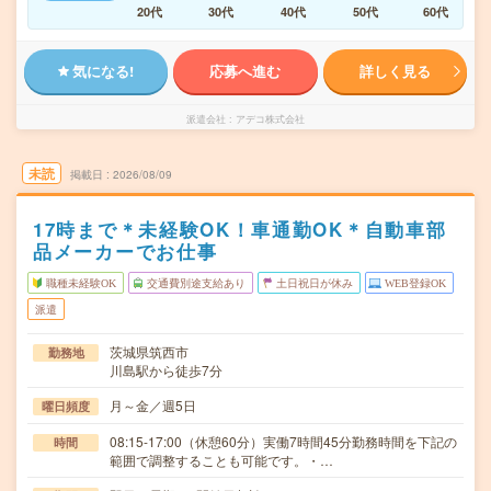
20代
30代
40代
50代
60代
気になる!
応募へ進む
詳しく見る
派遣会社
アデコ株式会社
未読
掲載日
2026/08/09
17時まで＊未経験OK！車通勤OK＊自動車部
品メーカーでお仕事
職種未経験OK
交通費別途支給あり
土日祝日が休み
WEB登録OK
派遣
茨城県筑西市
勤務地
川島駅から徒歩7分
月～金／週5日
曜日頻度
08:15-17:00（休憩60分）実働7時間45分勤務時間を下記の
時間
範囲で調整することも可能です。・…