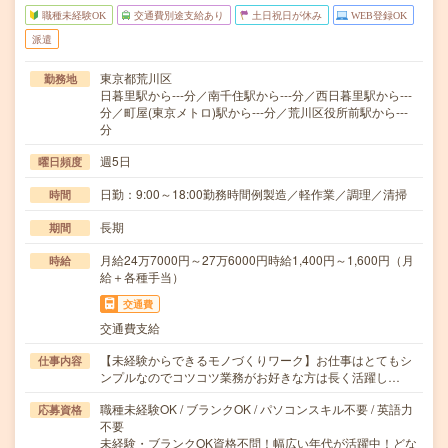
職種未経験OK
交通費別途支給あり
土日祝日が休み
WEB登録OK
派遣
東京都荒川区
勤務地
日暮里駅から---分／南千住駅から---分／西日暮里駅から---
分／町屋(東京メトロ)駅から---分／荒川区役所前駅から---
分
週5日
曜日頻度
日勤：9:00～18:00勤務時間例製造／軽作業／調理／清掃
時間
長期
期間
月給24万7000円～27万6000円時給1,400円～1,600円（月
時給
給＋各種手当）
交通費
交通費支給
【未経験からできるモノづくりワーク】お仕事はとてもシ
仕事内容
ンプルなのでコツコツ業務がお好きな方は長く活躍し…
職種未経験OK / ブランクOK / パソコンスキル不要 / 英語力
応募資格
不要
未経験・ブランクOK資格不問！幅広い年代が活躍中！どな