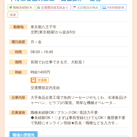
職種未経験OK
交通費別途支給あり
土日祝日が休み
WEB登録OK
派遣
東京都八王子市
勤務地
北野(東京都)駅から徒歩5分
月～金
曜日頻度
08:00～16:45
時間
長期でお仕事できる方、大歓迎！
期間
時給1400円
時給
交通費
交通費規定内支給
大手食品企業工場で魚肉ソーセージやちくわ、冷凍食品(チ
仕事内容
ャーハン、ピラフ)の製造。簡単な機械オペレータ…
職種未経験OK / ブランクOK / 英語力不要
応募資格
◆未経験OK！〇まずは事前登録だけでもOK！履歴書不要
で気軽にオンライン登録★氏名・職種などを入力す…
職場の雰囲気