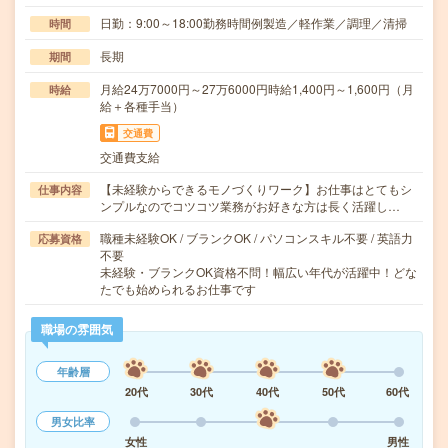
日勤：9:00～18:00勤務時間例製造／軽作業／調理／清掃
時間
長期
期間
月給24万7000円～27万6000円時給1,400円～1,600円（月
時給
給＋各種手当）
交通費
交通費支給
【未経験からできるモノづくりワーク】お仕事はとてもシ
仕事内容
ンプルなのでコツコツ業務がお好きな方は長く活躍し…
職種未経験OK / ブランクOK / パソコンスキル不要 / 英語力
応募資格
不要
未経験・ブランクOK資格不問！幅広い年代が活躍中！どな
たでも始められるお仕事です
職場の雰囲気
年齢層
20代
30代
40代
50代
60代
男女比率
女性
男性