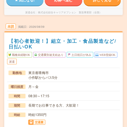
派遣会社
株式会社綜合キャリアオプション 製造事業部（全国）
未読
掲載日
2026/08/09
【初心者歓迎！】組立・加工・食品製造など/
日払いOK
職種未経験OK
交通費別途支給あり
土日祝日が休み
WEB登録OK
派遣
東京都青梅市
勤務地
小作駅からバス5分
月～金
曜日頻度
08:30～17:15
時間
長期でお仕事できる方、大歓迎！
期間
時給1350円
時給
交通費