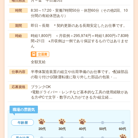
曜日頻度
8:30～17:20・実働7時間50分・休憩60分（その他2回、10
時間
分間の有給休憩あり）
即日～長期 ＊契約更新のある長期安定したお仕事です。
期間
時給1,800円 ＜月収例＞295,974円＝時給1,800円×7.83時
時給
間×21日 ※月収例は一例であり保証するものではありませ
ん
交通費
全額支給
半導体製造装置の組立や出荷準備のお仕事です。•配線部品
仕事内容
の取り付け•試験運転後に取り外した部品の包装・…
ブランクOK
応募資格
•電動ドライバー・レンチなど基本的な工具の使用経験があ
る方•PCで文字・数字の入力ができる方•組立経…
職場の雰囲気
年齢層
20代
30代
40代
50代
60代
男女比率