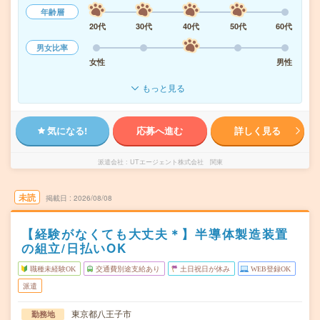
年齢層
20代
30代
40代
50代
60代
男女比率
女性
男性
もっと見る
気になる!
応募へ進む
詳しく見る
派遣会社
UTエージェント株式会社 関東
未読
掲載日
2026/08/08
【経験がなくても大丈夫＊】半導体製造装置
の組立/日払いOK
職種未経験OK
交通費別途支給あり
土日祝日が休み
WEB登録OK
派遣
東京都八王子市
勤務地