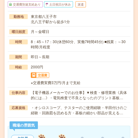
交通費別途支給あり
土日祝日が休み
派遣
東京都八王子市
勤務地
北八王子駅から徒歩1分
月～金曜日
曜日頻度
8：45～17：30(休憩60分、実働7時間45分) ■残業：～30
時間
時間/月程度
即日～長期
期間
2000円
時給
交通費
※交通費実費3万円/月まで支給
【電子機器メーカーでのお仕事】▼検査・修理業務《具体
仕事内容
的には…》・電気検査で不良となったのプリント基板…
・オシロスコープ、テスターのご使用経験・半田付けのご
応募資格
経験・回路図を読める方・基板の細かい部品が見える…
職場の雰囲気