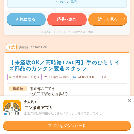
もっと見る
気になる!
応募へ進む
詳しく見る
派遣会社
UTエージェント株式会社 関東
未読
掲載日
2026/08/08
【未経験OK／高時給1750円】手のひらサイ
ズ部品のカンタン製造スタッフ
交通費別途支給あり
土日祝日が休み
WEB登録OK
派遣
東京都八王子市
勤務地
北八王子駅から徒歩3分
大人気！
月～金曜の週5日勤務
曜日頻度
エン派遣アプリ
8:30～17:00＊月～金曜の週5日勤務＊実働7時間40分/休憩
時間
派遣のお仕事情報がたくさん！プッシュ通知で受け取ろう！
50分
アプリをダウンロード
即日～長期
期間