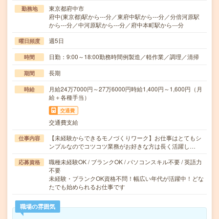
東京都府中市
勤務地
府中(東京都)駅から---分／東府中駅から---分／分倍河原駅
から---分／中河原駅から---分／府中本町駅から---分
週5日
曜日頻度
日勤：9:00～18:00勤務時間例製造／軽作業／調理／清掃
時間
長期
期間
月給24万7000円～27万6000円時給1,400円～1,600円（月
時給
給＋各種手当）
交通費
交通費支給
【未経験からできるモノづくりワーク】お仕事はとてもシ
仕事内容
ンプルなのでコツコツ業務がお好きな方は長く活躍し…
職種未経験OK / ブランクOK / パソコンスキル不要 / 英語力
応募資格
不要
未経験・ブランクOK資格不問！幅広い年代が活躍中！どな
たでも始められるお仕事です
職場の雰囲気