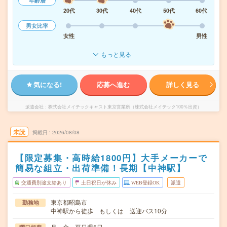
年齢層
20代
30代
40代
50代
60代
男女比率
女性
男性
もっと見る
気になる!
応募へ進む
詳しく見る
派遣会社
株式会社メイテックキャスト東京営業所（株式会社メイテック100％出資）
未読
掲載日
2026/08/08
【限定募集・高時給1800円】大手メーカーで
簡易な組立・出荷準備！長期【中神駅】
交通費別途支給あり
土日祝日が休み
WEB登録OK
派遣
東京都昭島市
勤務地
中神駅から徒歩 もしくは 送迎バス10分
月～金 平日週5日