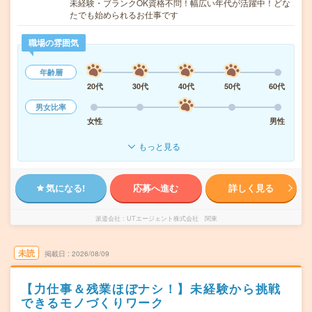
未経験・ブランクOK資格不問！幅広い年代が活躍中！どな
たでも始められるお仕事です
職場の雰囲気
年齢層
20代
30代
40代
50代
60代
男女比率
女性
男性
もっと見る
気になる!
応募へ進む
詳しく見る
派遣会社
UTエージェント株式会社 関東
未読
掲載日
2026/08/09
【力仕事＆残業ほぼナシ！】未経験から挑戦
できるモノづくりワーク