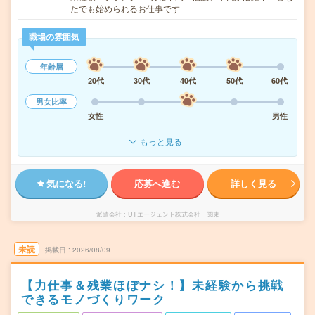
たでも始められるお仕事です
職場の雰囲気
年齢層
20代
30代
40代
50代
60代
男女比率
女性
男性
もっと見る
気になる!
応募へ進む
詳しく見る
派遣会社
UTエージェント株式会社 関東
未読
掲載日
2026/08/09
【力仕事＆残業ほぼナシ！】未経験から挑戦
できるモノづくりワーク