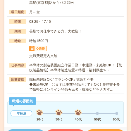
高尾(東京都)駅からバス25分
月～金
曜日頻度
08:25～17:15
時間
長期でお仕事できる方、大歓迎！
期間
時給1500円
時給
交通費
交通費規定内支給
半導体の製造装置組立作業日勤！車通勤・未経験OK！【取
仕事内容
扱製品情報】半導体製造装置≪待遇・福利厚生≫・…
職種未経験OK / ブランクOK / 英語力不要
応募資格
◆未経験OK！〇まずは事前登録だけでもOK！履歴書不要
で気軽にオンライン登録★氏名・職種などを入力す…
職場の雰囲気
年齢層
20代
30代
40代
50代
60代