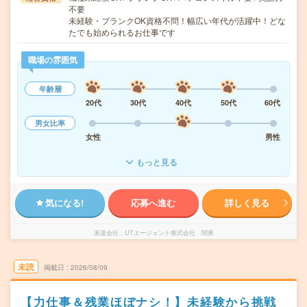
不要
未経験・ブランクOK資格不問！幅広い年代が活躍中！どな
たでも始められるお仕事です
職場の雰囲気
年齢層
20代
30代
40代
50代
60代
男女比率
女性
男性
もっと見る
気になる!
応募へ進む
詳しく見る
派遣会社
UTエージェント株式会社 関東
未読
掲載日
2026/08/09
【力仕事＆残業ほぼナシ！】未経験から挑戦