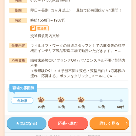
時間
即日～長期（3ヶ月以上） 最短で応募開始から1週間！
期間
時給1550円～1937円
時給
交通費
交通費規定内支給
ウィルオブ・ワークの派遣スタッフとしての取引先の航空
仕事内容
機用インテリア製品製造工場で勤務いただきます。▼…
職種未経験OK / ブランクOK / パソコンスキル不要 / 英語力
応募資格
不要
＜未経験OK！＞＃学歴不問＃髪色・髪型自由！○応募後の
流れ「応募する」ボタンをクリック↓メールにてw…
職場の雰囲気
年齢層
20代
30代
40代
50代
60代
気になる!
応募へ進む
詳しく見る