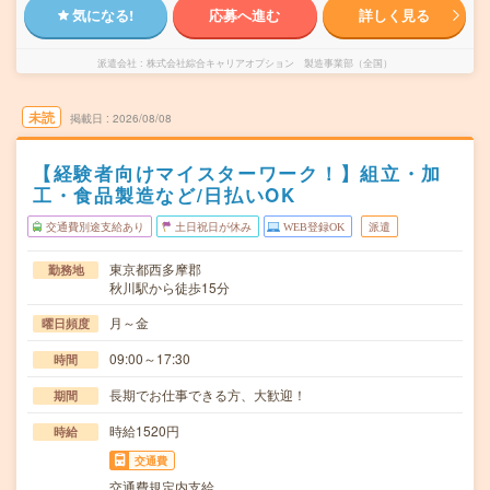
気になる!
応募へ進む
詳しく見る
派遣会社
株式会社綜合キャリアオプション 製造事業部（全国）
未読
掲載日
2026/08/08
【経験者向けマイスターワーク！】組立・加
工・食品製造など/日払いOK
交通費別途支給あり
土日祝日が休み
WEB登録OK
派遣
東京都西多摩郡
勤務地
秋川駅から徒歩15分
月～金
曜日頻度
09:00～17:30
時間
長期でお仕事できる方、大歓迎！
期間
時給1520円
時給
交通費
交通費規定内支給