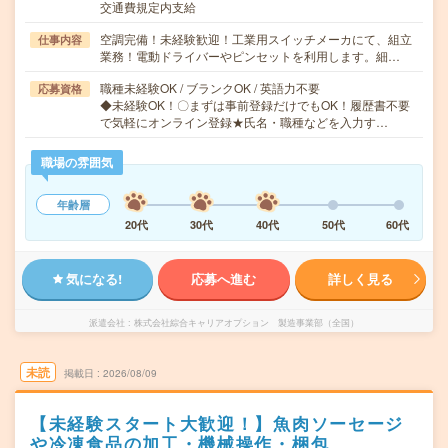
交通費規定内支給
空調完備！未経験歓迎！工業用スイッチメーカにて、組立
仕事内容
業務！電動ドライバーやピンセットを利用します。細…
職種未経験OK / ブランクOK / 英語力不要
応募資格
◆未経験OK！〇まずは事前登録だけでもOK！履歴書不要
で気軽にオンライン登録★氏名・職種などを入力す…
職場の雰囲気
年齢層
20代
30代
40代
50代
60代
気になる!
応募へ進む
詳しく見る
派遣会社
株式会社綜合キャリアオプション 製造事業部（全国）
未読
掲載日
2026/08/09
【未経験スタート大歓迎！】魚肉ソーセージ
や冷凍食品の加工・機械操作・梱包