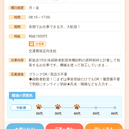
月～金
曜日頻度
08:15～17:00
時間
長期でお仕事できる方、大歓迎！
期間
時給1500円
時給
交通費
交通費規定内支給
駅徒歩15分/未経験者歓迎有機顔料の原料粉砕と計量して包
仕事内容
装するお仕事です。機械を使って加工していきま…
ブランクOK / 英語力不要
応募資格
◆経験者歓迎！〇まずは事前登録だけでもOK！履歴書不要
で気軽にオンライン登録★氏名・職種などを入力す…
職場の雰囲気
年齢層
20代
30代
40代
50代
60代
気になる!
応募へ進む
詳しく見る