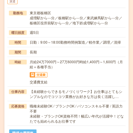
派遣
東京都板橋区
勤務地
成増駅から---分／板橋駅から---分／東武練馬駅から---分／
板橋区役所前駅から---分／地下鉄成増駅から---分
週5日
曜日頻度
日勤：9:00～18:00勤務時間例製造／軽作業／調理／清掃
時間
長期
期間
月給24万7000円～27万6000円時給1,400円～1,600円（月
時給
給＋各種手当）
交通費
交通費支給
【未経験からできるモノづくりワーク】お仕事はとてもシ
仕事内容
ンプルなのでコツコツ業務がお好きな方は長く活躍し…
職種未経験OK / ブランクOK / パソコンスキル不要 / 英語力
応募資格
不要
未経験・ブランクOK資格不問！幅広い年代が活躍中！どな
たでも始められるお仕事です