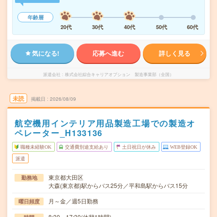
年齢層
20代
30代
40代
50代
60代
気になる!
応募へ進む
詳しく見る
派遣会社
株式会社綜合キャリアオプション 製造事業部（全国）
未読
掲載日
2026/08/09
航空機用インテリア用品製造工場での製造オ
ペレーター_H133136
職種未経験OK
交通費別途支給あり
土日祝日が休み
WEB登録OK
派遣
東京都大田区
勤務地
大森(東京都)駅からバス25分／平和島駅からバス15分
月～金／週5日勤務
曜日頻度
8:30～17:30(休憩1時間)