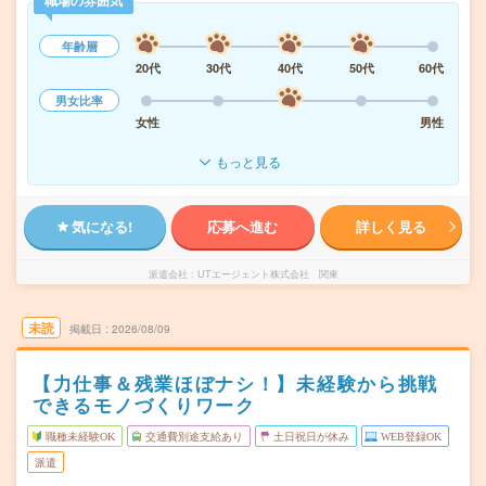
職場の雰囲気
年齢層
20代
30代
40代
50代
60代
男女比率
女性
男性
もっと見る
気になる!
応募へ進む
詳しく見る
派遣会社
UTエージェント株式会社 関東
未読
掲載日
2026/08/09
【力仕事＆残業ほぼナシ！】未経験から挑戦
できるモノづくりワーク
職種未経験OK
交通費別途支給あり
土日祝日が休み
WEB登録OK
派遣