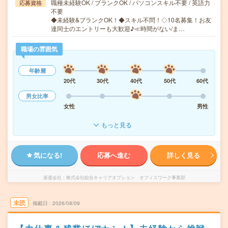
職種未経験OK / ブランクOK / パソコンスキル不要 / 英語力
応募資格
不要
◆未経験&ブランクOK！◆スキル不問！◇10名募集！お友
達同士のエントリーも大歓迎♪≪時間がない/ま…
職場の雰囲気
年齢層
20代
30代
40代
50代
60代
男女比率
女性
男性
もっと見る
気になる!
応募へ進む
詳しく見る
派遣会社
株式会社綜合キャリアオプション オフィスワーク事業部
未読
掲載日
2026/08/09