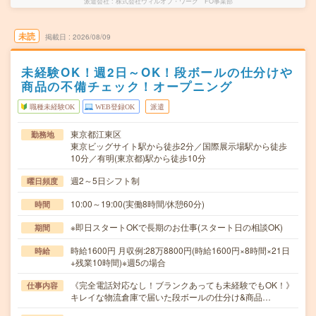
派遣会社
株式会社ウィルオブ・ワーク FO事業部
未読
掲載日
2026/08/09
未経験OK！週2日～OK！段ボールの仕分けや
商品の不備チェック！オープニング
職種未経験OK
WEB登録OK
派遣
東京都江東区
勤務地
東京ビッグサイト駅から徒歩2分／国際展示場駅から徒歩
10分／有明(東京都)駅から徒歩10分
週2～5日シフト制
曜日頻度
10:00～19:00(実働8時間/休憩60分)
時間
※即日スタートOKで長期のお仕事(スタート日の相談OK)
期間
時給1600円 月収例:28万8800円(時給1600円×8時間×21日
時給
+残業10時間)※週5の場合
《完全電話対応なし！ブランクあっても未経験でもOK！》
仕事内容
キレイな物流倉庫で届いた段ボールの仕分け&商品…