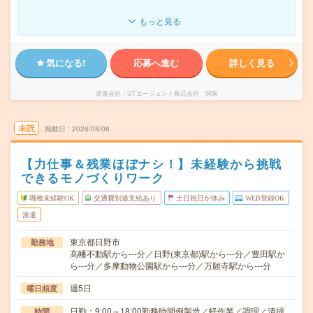
もっと見る
気になる!
応募へ進む
詳しく見る
派遣会社
UTエージェント株式会社 関東
未読
掲載日
2026/08/08
【力仕事＆残業ほぼナシ！】未経験から挑戦
できるモノづくりワーク
職種未経験OK
交通費別途支給あり
土日祝日が休み
WEB登録OK
派遣
東京都日野市
勤務地
高幡不動駅から---分／日野(東京都)駅から---分／豊田駅か
ら---分／多摩動物公園駅から---分／万願寺駅から---分
週5日
曜日頻度
日勤：9:00～18:00勤務時間例製造／軽作業／調理／清掃
時間