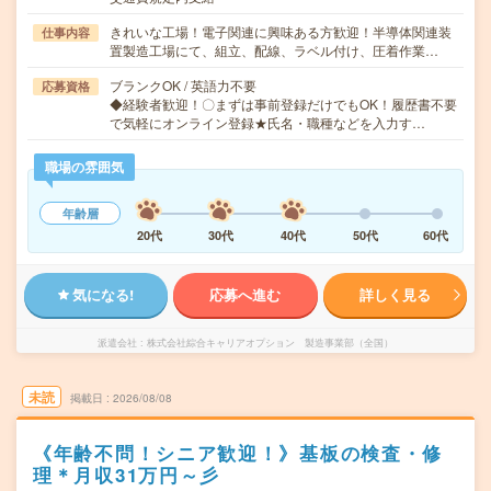
きれいな工場！電子関連に興味ある方歓迎！半導体関連装
仕事内容
置製造工場にて、組立、配線、ラベル付け、圧着作業…
ブランクOK / 英語力不要
応募資格
◆経験者歓迎！〇まずは事前登録だけでもOK！履歴書不要
で気軽にオンライン登録★氏名・職種などを入力す…
職場の雰囲気
年齢層
20代
30代
40代
50代
60代
気になる!
応募へ進む
詳しく見る
派遣会社
株式会社綜合キャリアオプション 製造事業部（全国）
未読
掲載日
2026/08/08
《年齢不問！シニア歓迎！》基板の検査・修
理＊月収31万円～彡