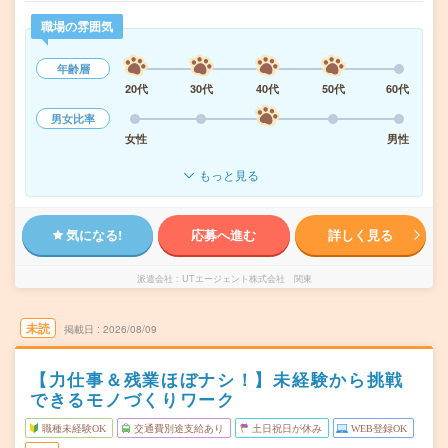
職場の雰囲気
年齢層
20代
30代
40代
50代
60代
男女比率
女性
男性
もっと見る
気になる!
応募へ進む
詳しく見る
派遣会社
UTエージェント株式会社 関東
未読
掲載日
2026/08/09
【力仕事＆残業ほぼナシ！】未経験から挑戦
できるモノづくりワーク
職種未経験OK
交通費別途支給あり
土日祝日が休み
WEB登録OK