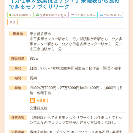
【力仕事＆残業ほぼナシ！】未経験から挑戦
できるモノづくりワーク
職種未経験OK
交通費別途支給あり
土日祝日が休み
WEB登録OK
派遣
東京都多摩市
勤務地
京王多摩センター駅から---分／聖蹟桜ケ丘駅から---分／多
摩センター駅から---分／小田急多摩センター駅から---分／
京王永山駅から---分
週5日
曜日頻度
日勤：9:00～18:00勤務時間例製造／軽作業／調理／清掃
時間
長期
期間
月給24万7000円～27万6000円時給1,400円～1,600円（月
時給
給＋各種手当）
交通費
交通費支給
【未経験からできるモノづくりワーク】お仕事はとてもシ
仕事内容
ンプルなのでコツコツ業務がお好きな方は長く活躍し…
職種未経験OK / ブランクOK / パソコンスキル不要 / 英語力
応募資格