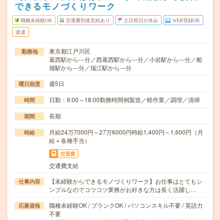
できるモノづくりワーク
職種未経験OK
交通費別途支給あり
土日祝日が休み
WEB登録OK
派遣
東京都江戸川区
勤務地
葛西駅から---分／西葛西駅から---分／小岩駅から---分／船
堀駅から---分／瑞江駅から---分
週5日
曜日頻度
日勤：9:00～18:00勤務時間例製造／軽作業／調理／清掃
時間
長期
期間
月給24万7000円～27万6000円時給1,400円～1,600円（月
時給
給＋各種手当）
交通費
交通費支給
【未経験からできるモノづくりワーク】お仕事はとてもシ
仕事内容
ンプルなのでコツコツ業務がお好きな方は長く活躍し…
職種未経験OK / ブランクOK / パソコンスキル不要 / 英語力
応募資格
不要