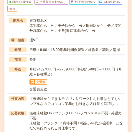
職種未経験OK
交通費別途支給あり
土日祝日が休み
WEB登録OK
派遣
東京都北区
勤務地
赤羽駅から---分／王子駅から---分／田端駅から---分／浮間
舟渡駅から---分／十条(東京都)駅から---分
週5日
曜日頻度
日勤：9:00～18:00勤務時間例製造／軽作業／調理／清掃
時間
長期
期間
月給24万7000円～27万6000円時給1,400円～1,600円（月
時給
給＋各種手当）
交通費
交通費支給
【未経験からできるモノづくりワーク】お仕事はとてもシ
仕事内容
ンプルなのでコツコツ業務がお好きな方は長く活躍し…
職種未経験OK / ブランクOK / パソコンスキル不要 / 英語力
応募資格
不要
未経験・ブランクOK資格不問！幅広い年代が活躍中！どな
たでも始められるお仕事です