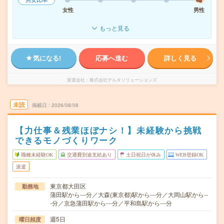
女性
男性
もっと見る
気になる!
応募へ進む
詳しく見る
派遣会社
株式会社デルタソリューションズ
未読
掲載日
2026/08/08
【力仕事＆残業ほぼナシ！】未経験から挑戦
できるモノづくりワーク
職種未経験OK
交通費別途支給あり
土日祝日が休み
WEB登録OK
派遣
東京都大田区
勤務地
蒲田駅から---分／大森(東京都)駅から---分／大岡山駅から--
-分／京急蒲田駅から---分／平和島駅から---分
週5日
曜日頻度