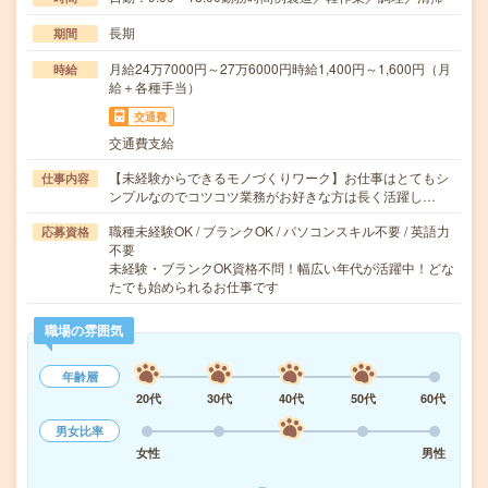
長期
期間
月給24万7000円～27万6000円時給1,400円～1,600円（月
時給
給＋各種手当）
交通費
交通費支給
【未経験からできるモノづくりワーク】お仕事はとてもシ
仕事内容
ンプルなのでコツコツ業務がお好きな方は長く活躍し…
職種未経験OK / ブランクOK / パソコンスキル不要 / 英語力
応募資格
不要
未経験・ブランクOK資格不問！幅広い年代が活躍中！どな
たでも始められるお仕事です
職場の雰囲気
年齢層
20代
30代
40代
50代
60代
男女比率
女性
男性